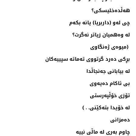
هه‌ڵده‌خلیسكی؟
چی له‌و (داربریا) یانه‌ بكه‌م
له‌ وه‌همیان زیاتر نه‌گرت؟
(میوه‌ی ژه‌نگاوی
بڕكی ده‌رد گرتووی ته‌ماته‌ سپییه‌كان
له‌ بیابانی جه‌نجاڵدا
بی ئاكام ده‌یه‌وی
تۆزی خۆڵپه‌رستی
له‌ خۆیدا بته‌كێنی. . )
ده‌مزانی
چاوم به‌ری له‌ ماڵی نییه‌