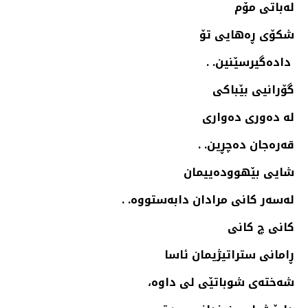
له‌باتی مۆم
شكۆی ڕه‌هایی تۆ
داده‌گیرسێنین. .
گۆرانیی بێباكی
له‌ ده‌وری ده‌واری
قه‌ره‌جان ده‌چڕین. .
شایی بێهووده‌ییمان
له‌سه‌ر كانی مرادان دابه‌ستووه‌. .
كانی چ كانی
ڕامانی ستراتیژیمان ئاسا
شه‌خته‌ی شوباتێی لی داوه‌،