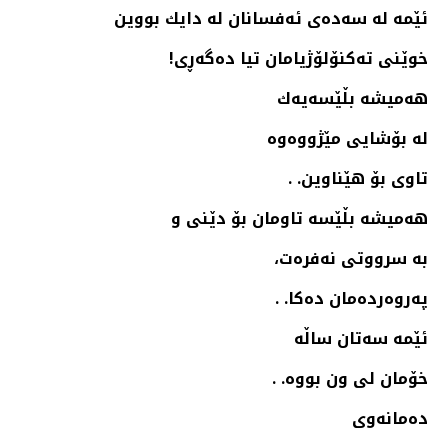
ئێمه‌ له‌ سه‌ده‌ی ئه‌فسانان له‌ دایك بووین
خوێنی ته‌كنۆلۆژیامان تیا ده‌گه‌ڕی!
هه‌میشه‌ بڵێسه‌یه‌ك
له‌ بۆشایی مێژووه‌وه‌
تاوی بۆ هێناوین. .
هه‌میشه‌ بڵێسه‌ تاومان بۆ دێنی و
به‌ سرووتی نه‌فره‌ت،
په‌روه‌رده‌مان ده‌كا. .
ئێمه‌ سه‌تان ساڵه‌
خۆمان لی ون بووه‌. .
ده‌مانه‌وی