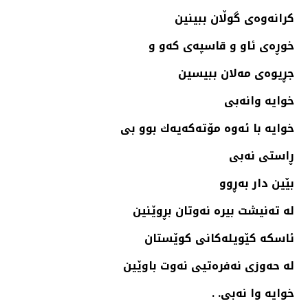
كرانه‌وه‌ی گوڵان ببینین
خوڕه‌ی ئاو و قاسپه‌ی كه‌و و
جڕیوه‌ی مه‌لان ببیسین
خوایه‌ وانه‌بی
خوایه‌ با ئه‌وه‌ مۆته‌كه‌یه‌ك بوو بی
ڕاستی نه‌بی
بێین دار به‌ڕوو
له‌ ته‌نیشت بیره‌ نه‌وتان بڕوێنین
ئاسكه‌ كێویله‌كانی كوێستان
له‌ حه‌وزی نه‌فره‌تیی نه‌وت باوێین
خوایه‌ وا نه‌بی. .