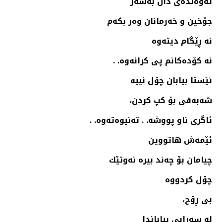
ئه‌وه‌نده‌ی دان به‌سه‌ر
جۆخین و خه‌رمانان وه‌ر بكه‌م
نه‌ ڕێگام دیته‌وه‌
نه‌ كۆده‌كانم پی كرانه‌وه‌. .
ئێستا بیابان چۆل نییه‌
شه‌به‌قی بۆ كپ كردن،
ئاگری ناو پووشه‌. . ته‌نیوه‌ته‌وه‌. .
ئێمه‌ش هاتووین
چیامان بۆ چه‌ند بیره‌ نه‌وتێك
چۆل كردووه‌
بی ڕۆح،
له‌ سه‌رابی بیاباندا