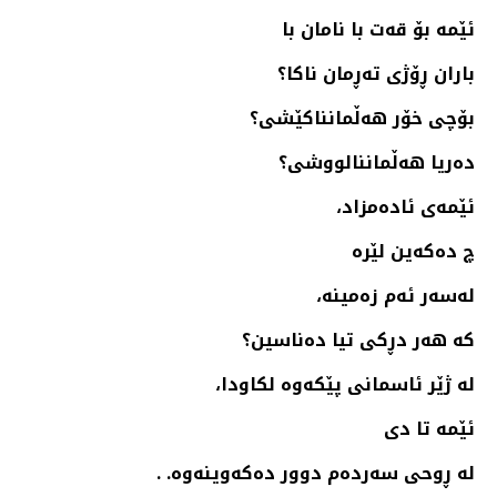
ئێمه‌ بۆ قه‌ت با نامان با
باران ڕۆژی ته‌ڕمان ناكا؟
بۆچی خۆر هه‌ڵمانناكێشی؟
ده‌ریا هه‌ڵماننالووشی؟
ئێمه‌ی ئاده‌مزاد،
چ ده‌كه‌ین لێره‌
له‌سه‌ر ئه‌م زه‌مینه‌،
كه‌ هه‌ر دڕكی تیا ده‌ناسین؟
له‌ ژێر ئاسمانی پێكه‌وه‌ لكاودا،
ئێمه‌ تا دی
له‌ ڕوحی سه‌رده‌م دوور ده‌كه‌وینه‌وه‌. .