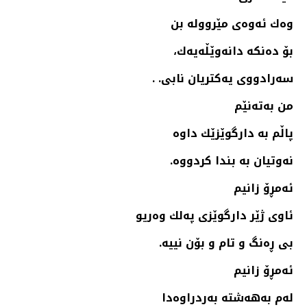
وه‌ك ئه‌وه‌ی مێرووله‌ بن
بۆ ده‌نكه‌ دانه‌وێڵه‌یه‌ك،
سه‌رادووی یه‌كتریان نابی. .
من به‌ته‌نێم
پاڵم به‌ دارگوێزێك داوه‌
نه‌وتیان به‌ بندا كردووه‌.
ئه‌مڕۆ زانیم
ئاوی ژێر دارگوێزی په‌لك وه‌ریو
بی ڕه‌نگ و تام و بۆن نییه‌.
ئه‌مڕۆ زانیم
له‌م به‌هه‌شته‌ به‌ردراوه‌دا