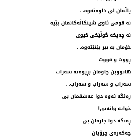
پاڵمان لی داوه‌ته‌وه‌. .
نه‌ قومی ئاوی شینكاڵه‌كانمان پێیه‌
نه‌ چه‌پكه‌ گوڵێكی كیوی
خۆمان به‌ بیر بێنێته‌وه‌. .
ڕووت و قووت
هاتووین چاومان بڕیوه‌ته‌ سه‌راب
سه‌راب و سه‌راب و سه‌راب. .
ڕه‌نگه‌ ئه‌وه‌ دوا عه‌شقمان بی
خوایه‌ وانه‌بی!
ڕه‌نگه‌ دوا جارمان بی
چه‌كه‌ره‌ی چرۆیان