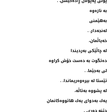
پۆلی په‌پولان ڕاده‌كێشن. .
به‌ نازه‌وه‌
به‌هێمنی
له‌نجه‌دار. .
خه‌یاڵمان،
له‌ چاڵێكی به‌ردیندا
ده‌تگوت به‌ ده‌ست خۆش كراوه‌
لی به‌جێما. .
ئێستا له‌ بیره‌وه‌ریماندا. .
له‌ پشووه‌ به‌تاڵه‌،
یه‌ك به‌دوای یه‌ك هاتووه‌كانمان
دێنه‌ ده‌ری. .