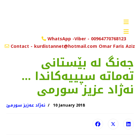
≡
≡
WhatsApp -Viber - 00964770768123
Contact - kurdistannet@hotmail.com Omar Faris Aziz
جه‌نگ له‌ بێستانی
ته‌ماته‌ سپییه‌كاندا ...
نه‌ژاد عزیز سورمی
10 January 2018
نەژاد عەزیز سورمێ