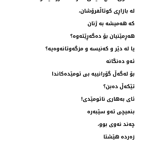
له‌ بازاڕی كوتاڵفرۆشان،
كه‌ هه‌میشه‌ به‌ ژنان
هه‌ڕمێنیان بۆ ده‌گه‌ڕێته‌وه‌؟
یا له‌ دێر و كه‌نیسه‌ و مزگه‌وتانه‌وه‌یه‌؟
ئه‌و ده‌نگانه‌
بۆ له‌گه‌ڵ گۆرانییه‌ بی ئومێده‌كاندا
تێكه‌ڵ ده‌بن؟
ئای به‌هاری نائومێدی!
بنمیچی ئه‌و سێبه‌ره‌
چه‌ند نه‌وی بوو،
زه‌رده‌ هێشتا