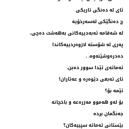
ئای له‌ ده‌نگی تاریكی
چ ده‌نگێكی له‌سه‌رخۆیه‌
له‌ شه‌قامه‌ ئه‌به‌دییه‌كانی به‌هه‌شت ده‌چی،
په‌ری له‌ شۆسته‌ لازوه‌ردییه‌كاندا
ده‌دره‌وشێنه‌وه‌. .
ته‌ماته‌ی تێدا سوور ده‌بن.
ئای ته‌بعی دێوه‌ره‌ و عه‌تاران!
ئێمه‌ بۆ؟
بۆ له‌و هه‌موو مه‌زره‌عه‌ و باخچانه‌
جه‌نگمان برده‌
بێستانی ته‌ماته‌ سپییه‌كان؟