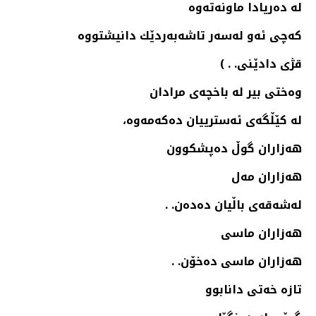
له‌ ده‌ریادا ماونه‌ته‌وه‌
كه‌چی ئه‌و له‌سه‌ر تاشه‌به‌ردێك دانیشتووه‌
قژی دادێنی. . )
وه‌ختی بیر له‌ باخچه‌ی مرادان
له‌ كێڵگه‌ی ئه‌سترییان ده‌كه‌مه‌وه‌،
هه‌زاران گوڵ ده‌پشكوون
هه‌زاران مه‌ل
له‌شه‌قه‌ی باڵیان ده‌ده‌ن. .
هه‌زاران ماسی
هه‌زاران ماسی ده‌خۆن. .
تازه‌ خه‌تی دانابوو