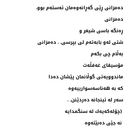
ده‌مزانی ڕێی گه‌ڕانه‌وه‌مان ئه‌سته‌م بوو.
ده‌مزانی
ڕه‌نگه‌ باسی شیعر و
شتی له‌و بابه‌ته‌م لی بپرسی. . ده‌مزانی
به‌ڵام چی بكه‌م
مۆسیقای غه‌فڵه‌ت
ماندوویه‌تی گوڵانمان پێشان ده‌دا
كه‌ به‌ هه‌ناسه‌سوارییه‌وه‌
سه‌ر له‌ ئینجانه‌ ده‌ردێنن. .
(چۆله‌كه‌یه‌ك له‌ سنگمدایه‌
نه‌ جێی ده‌بێته‌وه‌