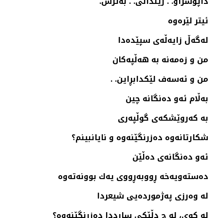
داپۆشراو. . زیندانی. . به‌ترس.
ئیتر لێره‌وه‌
له‌گه‌ڵ زایه‌ڵه‌ی سپێده‌دا
من و زه‌مه‌نه‌ به‌ هه‌ڵپه‌كان
من و ئه‌سه‌ف لێكدابڕاین. .
به‌ڵام ئه‌و ده‌نگانه‌ چین
به‌ كه‌روێشكه‌ی گوڵپه‌ری
شكارتانه‌وه‌ ده‌زرنگێنه‌وه‌ و نایانبینم؟
ئه‌و ده‌نگانه‌ی ده‌ڵێن
ده‌سته‌ویه‌خه‌ ڕووبه‌ڕووی یه‌ك بوونه‌ته‌وه‌
له‌ وه‌رزی په‌ژمورده‌یی شیعردا
له‌ كوی، له‌ چ دڵێكی سارددا ده‌زرنگێنه‌وه‌؟