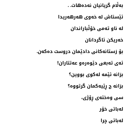
به‌ڵام گریانیان نه‌ده‌هات. .
ئێستاش له‌ خه‌وی هه‌رهه‌ریدا
له‌ ناو ته‌می خۆڵباراندان
خه‌ریكن ئاگردانان
بۆ زستانه‌كانی دادێمان دروست ده‌كه‌ن.
ئه‌ی ته‌بعی دێوه‌ره‌و عه‌تتاران!
بزانه‌ ئێمه‌ له‌كوی بووین؟
بزانه‌ چ ڕێیه‌كمان گرتووه‌؟
سی وه‌خته‌ی ڕۆژی،
له‌باتی خۆر
له‌باتی چرا