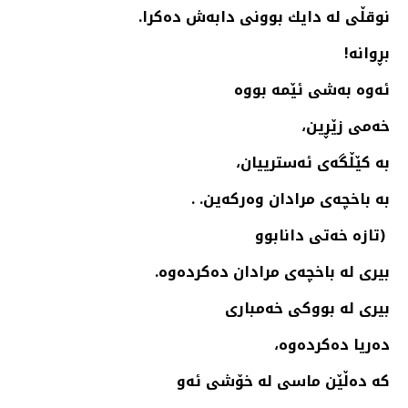
نوقڵی له‌ دایك بوونی دابه‌ش ده‌كرا.
بڕوانه‌!
ئه‌وه‌ به‌شی ئێمه‌ بووه‌
خه‌می زێڕین،
به‌ كێڵگه‌ی ئه‌سترییان،
به‌ باخچه‌ی مرادان وه‌ركه‌ین. .
(تازه‌ خه‌تی دانابوو
بیری له‌ باخچه‌ی مرادان ده‌كرده‌وه‌.
بیری له‌ بووكی خه‌مباری
ده‌ریا ده‌كرده‌وه‌،
كه‌ ده‌ڵێن ماسی له‌ خۆشی ئه‌و