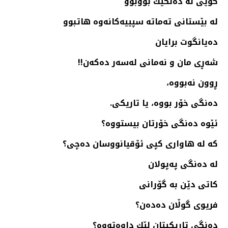
گوێی له‌ ده‌نگێك بووبوو
له‌ بێستانی ته‌ماته‌ سپییه‌كانه‌وه‌ هاتبوو
ده‌یانگوت برایان
شه‌ڕی مان و نه‌مانی له‌سه‌ر ده‌كه‌ن!!
ڕوون نه‌بووه‌،
ده‌نگی خۆر بووه‌، یا تاریكی.
ئێوه‌ ده‌نگی خۆرتان بیستووه‌؟
كه‌ له‌ هاواری كپی ئۆقیانووسان ده‌چی؟
له‌ ده‌نگی په‌پولان
كاتی دێن به‌ گۆرانی
فریوی گوڵان ده‌ده‌ن؟
ده‌نگی تاریكیتان لێك داوه‌ته‌وه‌؟