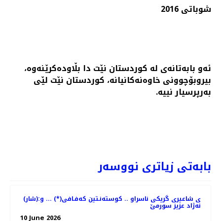
شوباتی 2016
ئه‌و بابه‌تانه‌ی له‌ کوردستان نێت دا بڵاوده‌کرێنه‌وه‌،
بیروبۆچوونی خاوه‌نه‌کانیانه‌، کوردستان نێت لێی
به‌رپرسیار نییه‌.
PREVIOUS ARTICLE: نیشتمانه‌ باڵداره‌كان ... نه‌ژاد عزیز سورمێ
PREV
NEXT
بابەتی زیاتری نووسەر
(شار)ی شاعیری گریكی ناسراو .. كوسته‌نـتین كه‌فـافی(*) ... و:
نه‌ژاد عزیز سورمێ
10 June 2026