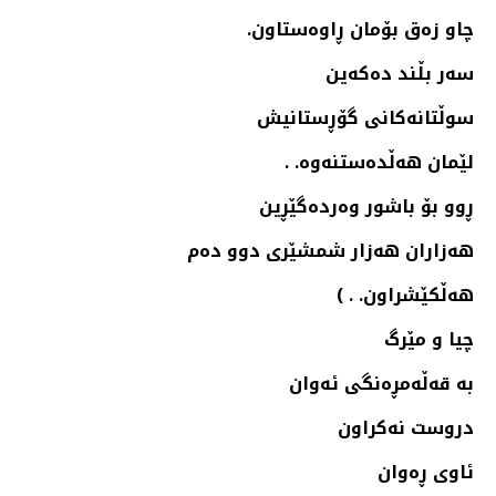
چاو زه‌ق بۆمان ڕاوه‌ستاون.
سه‌ر بڵند ده‌كه‌ین
سوڵتانه‌كانی گۆڕستانیش
لێمان هه‌ڵده‌ستنه‌وه‌. .
ڕوو بۆ باشور وه‌رده‌گێڕین
هه‌زاران هه‌زار شمشێری دوو ده‌م
هه‌ڵكێشراون. . )
چیا و مێرگ
به‌ قه‌ڵه‌مڕه‌نگی ئه‌وان
دروست نه‌كراون
ئاوی ڕه‌وان