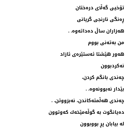
تۆخیی گه‌ڵای دره‌ختان
ڕه‌نگی نارنجی گریانی
هه‌زاران ساڵ ده‌داته‌وه‌. .
من به‌ته‌نی بووم
هه‌ور هێشتا ئه‌ستێره‌ی ئازاد
نه‌كردبوون
چه‌ندی بانگم كردن،
بێدار نه‌بوونه‌وه‌. .
چه‌ندی هه‌ڵمته‌كاندن، نه‌بزووتن. .
ده‌یانگوت به‌ گوڵه‌مێخه‌ك كه‌وتوون
له‌ بیابان پڕ بووبوون