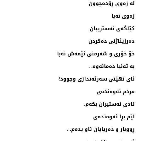
له‌ زه‌وی ڕۆده‌چوون
زه‌وی نه‌با
كێلگه‌ی ئه‌سترییان
ده‌رزیئاژنی ده‌كردن
خۆ خۆری و شه‌رمنی ئێمه‌ش نه‌با
به‌ ته‌نیا ده‌مانه‌وه‌. .
ئای نهێنی سه‌رئه‌ندازی وجوود!
مردم ئه‌وه‌نده‌ی
ئادی ئه‌ستیران بكه‌م.
لێم بڕا ئه‌وه‌نده‌ی
ڕووبار و ده‌ریایان ئاو بده‌م. .