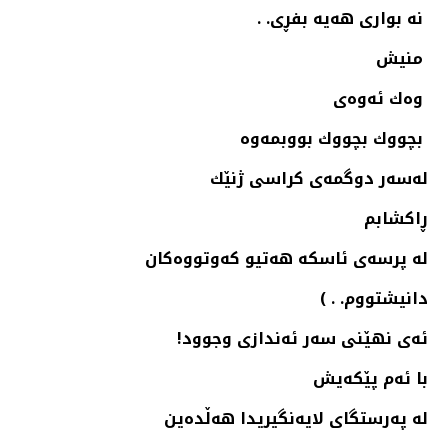
نه‌ بواری هه‌یه‌ بفڕی. .
منیش
وه‌ك ئه‌وه‌ی
بچووك بچووك بووبمه‌وه‌
له‌سه‌ر دوگمه‌ی كراسی ژنێك
ڕاكشابم
له‌ پرسه‌ی ئاسكه‌ هه‌تیو كه‌وتووه‌كان
دانیشتووم. . )
ئه‌ی نهێنی سه‌ر ئه‌ندازی وجوود!
با ئه‌م پێكه‌یش
له‌ په‌رستگای لایه‌نگیریدا هه‌ڵده‌ین