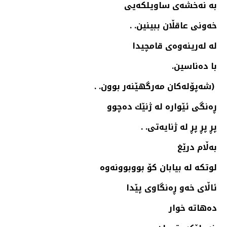
به‌ نه‌خشه‌ی ساویلكه‌یی
خه‌ونی عاقڵان ببینین. .
له‌ له‌رینه‌وه‌ی قامچیدا
با ده‌ناسین.
(شه‌پۆله‌كان مه‌رگهێنه‌ر بوون. .
ڕه‌نگی ئێواره‌ له‌ ژنێك ده‌چوو
پڕ پڕ پڕ له‌ ژنایه‌تی. .
به‌ڵام درێغ
لوتكه‌ له‌ بیابان كۆ بووبوونه‌وه‌
ئاڵای خه‌و ڕه‌نگاوی پێدا
ده‌هاته‌ خوار