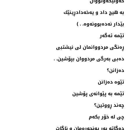
خه‌ولێكه‌وتووان
به‌ هیچ داد و یه‌خه‌دادڕینێك
بێدار نه‌ده‌بوونه‌وه‌. . )
ئێمه‌ ئه‌گه‌ر
ڕه‌نگی مردووانمان لی نیشتبی
ده‌بی به‌رگی مردووان بپۆشین. .
ده‌زانن؟
ئێوه‌ ده‌زانن
ئێمه‌ به‌ پێوانه‌ی پۆشین
چه‌ند ڕووتین؟
چی له‌ خۆر بكه‌م
ده‌گاته‌ به‌ر په‌نجه‌ره‌مان و ناگات