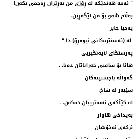
" ئه‌مه‌ هه‌ندێكه‌ له‌ ڕۆژی من به‌ڕێزان ڕه‌جمی بكه‌ن!
به‌ڵام شه‌و بۆ من لێگه‌ڕێن.
یه‌حیا جابر
له‌ (ئه‌ستێره‌كانی نیوه‌ڕۆ) دا "
په‌رستگای لایه‌نگیریی
هانا بۆ ساقیی خه‌راباتان ده‌با. .
گه‌واڵه‌ باجستێنه‌كان
سێبه‌ر له‌ شاخ،
له‌ كێڵگه‌ی ئه‌سترییان ده‌كه‌ن. .
به‌یداخی هاوار
نركه‌ی نه‌خۆشان