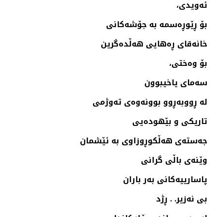
ئه‌ویدی،
بۆ ڕێوڕه‌سمه‌ به‌ جۆشه‌كانی
خانه‌قای ڕه‌هایی هه‌ڵده‌گرین
بۆ وه‌ختی،
سه‌مای یاخیبوون
له‌ ڕووبه‌ڕوو بوونه‌وه‌ی ته‌وژمی
تاریكی و بێهوده‌یی
جه‌سته‌ی هه‌ڵكوڕوزاوی به‌ ئێشمان
وێنه‌ی باڵی گرانی
پاسارییه‌كانی به‌ر باران
بی نه‌زیر. . ڕژد