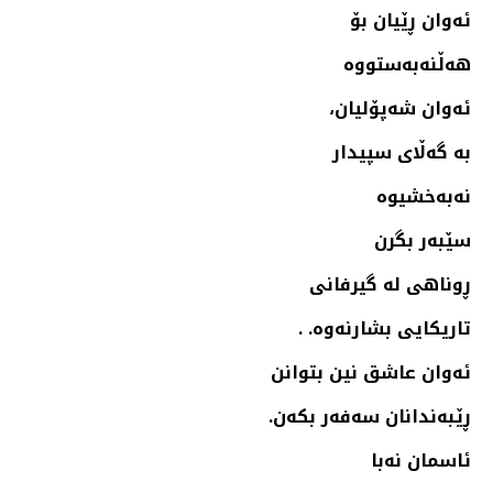
ئه‌وان ڕێیان بۆ
هه‌ڵنه‌به‌ستووه‌
ئه‌وان شه‌پۆلیان،
به‌ گه‌ڵای سپیدار
نه‌به‌خشیوه‌
سێبه‌ر بگرن
ڕوناهی له‌ گیرفانی
تاریكایی بشارنه‌وه‌. .
ئه‌وان عاشق نین بتوانن
ڕێبه‌ندانان سه‌فه‌ر بكه‌ن.
ئاسمان نه‌با