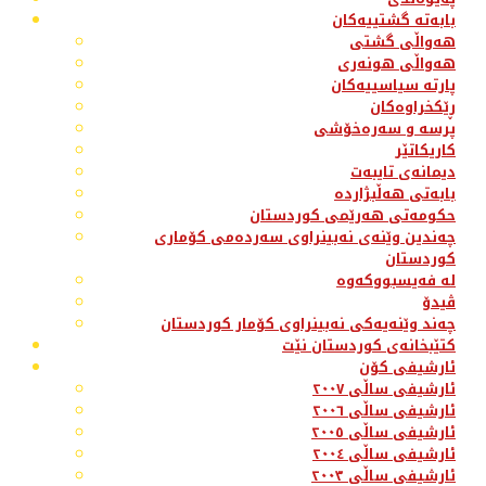
بابەتە گشتییەکان
هەواڵی گشتی
هەواڵی هونەری
پارتە سیاسییەکان
ڕێکخراوەکان
پرسە و سەرەخۆشی
کاریکاتێر
دیمانەی تایبەت
بابەتی هەڵبژاردە
حکومەتی هەرێمی کوردستان
چەندین وێنەی نەبینراوی سەردەمی کۆماری
کوردستان
لە فەیسبووکەوە
ڤیدۆ
چەند وێنەیەکی نەبینراوی کۆمار کوردستان
کتێبخانەی کوردستان نێت
ئارشیفی کۆن
ئارشیفی ساڵی ٢٠٠٧
ئارشیفی ساڵی ٢٠٠٦
ئارشیفی ساڵی ٢٠٠٥
ئارشیفی ساڵی ٢٠٠٤
ئارشیفی ساڵی ٢٠٠٣