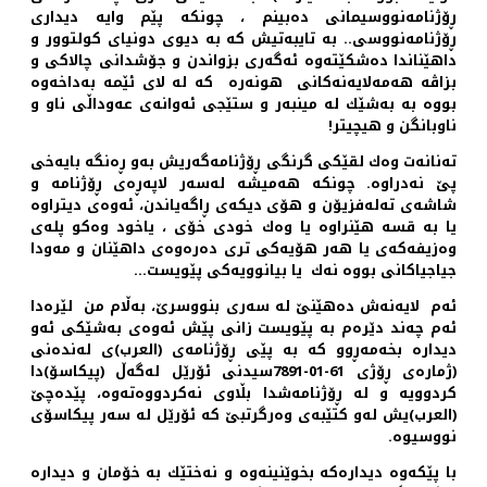
ڕۆژنامه‌نووسیمانی ده‌بینم ، چونكه‌ پێم وایه‌ دیداری
ڕۆژنامه‌نووسی.. به‌ تایبه‌تیش كه‌ به‌ دیوی دونیای كولتوور و
داهێناندا ده‌شكێته‌وه‌ ئه‌گه‌ری بزواندن و جۆشدانی چالاكی و
بزاڤه‌ هه‌مه‌لایه‌نه‌كانی هونه‌ره‌‌ كه‌ له‌ لای ئێمه‌ به‌داخه‌وه‌
بووه‌ به‌ به‌شێك له‌ مینبه‌ر و ستێجی ئه‌وانه‌ی عه‌وداڵی ناو و
ناوبانگن و هیچیتر!
ته‌نانه‌ت وه‌ك لقێكی گرنگی ڕۆژنامه‌گه‌ریش به‌و ڕه‌نگه‌ بایه‌خی
پێ نه‌دراوه‌. چونكه‌ هه‌میشه‌ له‌سه‌ر لاپه‌ڕه‌ی ڕۆژنامه‌ و
شاشه‌ی ته‌له‌فزیۆن و هۆی دیكه‌ی ڕاگه‌یاندن، ئه‌وه‌ی دیتراوه‌
یا به‌ قسه‌ هێنراوه‌ یا وه‌ك خودی خۆی ، یاخود وه‌كو پله‌ی
وه‌زیفه‌كه‌ی یا هه‌ر هۆیه‌كی تری ده‌ره‌وه‌ی داهێنان و مه‌ودا
جیاجیاكانی بووه‌ نه‌ك ‌ یا بیانوویه‌كی پێویست…
ئه‌م لایه‌نه‌ش ده‌هێنێ له‌ سه‌ری بنووسرێ، به‌ڵام من لێره‌دا
ئه‌م چه‌ند دێره‌م به‌ پێویست زانی پێش ئه‌وه‌ی به‌شێكی ئه‌و
دیداره‌ بخه‌مه‌ڕوو كه‌ به‌ پێی ڕۆژنامه‌ی (العرب)ی له‌نده‌نی
(ژماره‌ی ڕۆژی 61-01-7891سیدنی ئۆرێل له‌گه‌ڵ (پیكاسۆ)دا
كردوویه و له‌ ڕۆژنامه‌شدا بڵاوی نه‌كردووه‌ته‌وه‌، پێده‌چێ
(العرب)یش له‌و كتێبه‌ی وه‌رگرتبێ كه‌ ئۆرێل له‌ سه‌ر پیكاسۆی
نووسیوه‌.
با پێكه‌وه‌ دیداره‌كه‌ بخوێنینه‌وه‌ و نه‌ختێك به‌ خۆمان و دیداره‌