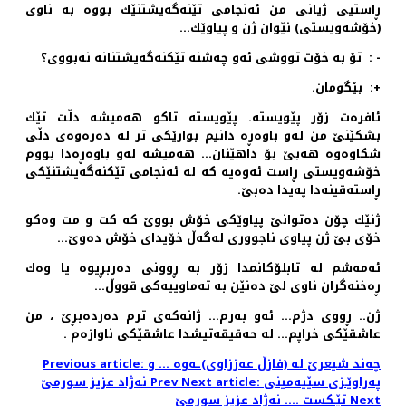
ڕاستیی ژیانی من ئه‌نجامی تێنه‌گه‌یشتنێك بووه‌ به‌ ناوی
(خۆشه‌ویستی) نێوان ژن و پیاوێك…
- : تۆ به‌ خۆت تووشی ئه‌و چه‌شنه‌ تێكنه‌گه‌یشتنانه‌ نه‌بووی؟
+: بێگومان.
ئافره‌ت زۆر پێویسته‌. پێویسته‌ تاكو هه‌میشه‌ دڵت تێك
بشكێنێ من له‌و باوه‌ڕه‌ دانیم بوارێكی تر له‌ ده‌ره‌وه‌ی دڵی
شكاوه‌وه‌ هه‌بێ بۆ داهێنان… هه‌میشه‌ له‌و باوه‌ڕه‌دا بووم
خۆشه‌ویستی ڕاست ئه‌وه‌یه‌ كه‌ له‌ ئه‌نجامی تێكنه‌گه‌یشتنێكی
ڕاسته‌قینه‌دا په‌یدا ده‌بێ.
ژنێك چۆن ده‌توانێ پیاوێكی خۆش بووێ كه‌ كت و مت وه‌كو
خۆی بێ ژن پیاوی ناجووری له‌گه‌ڵ خۆیدای خۆش ده‌وێ…
ئه‌مه‌شم له‌ تابلۆكانمدا زۆر به‌ ڕوونی ده‌ربڕیوه‌ یا وه‌ك
ڕه‌خنه‌گران ناوی لێ ده‌نێن به‌ ته‌ماوییه‌كی قووڵ…
ژن.. ڕووی دژم… ئه‌و به‌رم… ژانه‌كه‌ی ترم ده‌رده‌بڕێ ، من
عاشقێكی خراپم… له‌ حه‌قیقه‌تیشدا عاشقێكی ناوازه‌م .
Previous article: چه‌ند شیعرێ له‌ (فازڵ عه‌ززاوی)ـه‌وه‌ ... و
Next article: په‌راوێـزی سێیه‌مینی
Prev
نه‌ژاد عزیز سورمێ
Next
تێـكست .... نه‌ژاد عزیز سورمێ