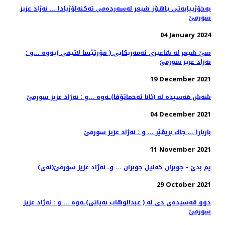
به‌خۆژییایه‌تی بـاهـۆز شیعر له‌سه‌رده‌می ته‌كنه‌لۆژیادا ... نه‌ژاد عزیز
سورمێ
04 January 2024
سێ شیعر له‌ شاعیری ئه‌مه‌ریكایی ( فۆرتێسا لاتیفی )یه‌وه‌ ...و :
نه‌ژاد عزیز سورمێ
19 December 2021
شه‌ش قه‌سیده‌ له‌ (ئانا ئه‌خماتۆڤا)ـه‌وه‌ ...و : نه‌ژاد عزیز سورمێ
04 December 2021
باربارا ..، جاك بریڤێر ... و : نه‌ژاد عزیز سورمێ
11 November 2021
(نه‌ی)یم بدێ - جوبران خه‌لیل جوبران ... و. نه‌ژاد عزیز سورمێ
29 October 2021
دوو قه‌سیده‌ی دی له‌ ( عبدالوهاب به‌یاتی)ـه‌وه ... و : نه‌ژاد عزیز
سورمێ