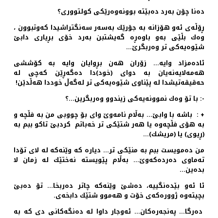
ده‌نا چۆن به‌رد ده‌بێته‌ بوونه‌وه‌رێكی كولتووری؟
ڕۆڵه‌ی ئه‌و هۆزانه‌ به‌ جۆرێك به‌سه‌ر سه‌نگتراشیدا كه‌وتبوون ،
وه‌ك بڵێی به‌و باوه‌ڕه‌ گه‌یشتبن به‌رد خۆی بڕیاری دابێ
شێوه‌یه‌كی تر وه‌ربگرێ…
ئاده‌مزاد وایه‌… زۆران هه‌ن بڕوایان وایه‌ به‌ كۆششی
هه‌مه‌لایه‌نه‌یان به‌ دوای (خود)دا ده‌گه‌ڕێن كه‌چی له‌
حه‌قیقه‌تیشدا له‌ پێناوی شێوه‌یه‌كی تر له‌گه‌ڵ خوددا هه‌ڵدێن!
-: با تۆ وه‌ك نموونه‌یه‌كی زیندوو وه‌ربگرین…؟
+ : باشه‌ با وابێ… به‌ڵام نامه‌وێ وای بۆ چووبی من به‌ فڵچه ‌و
به‌ هۆی فڵچه‌وه‌ یا هه‌ر شتێكی تر خه‌باتم كردبێ تاكو ببم به‌
(ڕیوی) یا (مریشك)…
من ده‌مویست ببم به‌ منێكی تر… دیاره‌ كه‌ وێنه‌كه‌ له‌ لای تۆدا
ته‌ماوی ده‌رده‌كه‌وێ… به‌ڵام پێویسته‌ نه‌ختێك له‌ زمان لا
بده‌ین…
ئا ئه‌و بێده‌نگییه‌، ده‌شێ وێنه‌كه‌ چاتر ده‌ربخا… تۆ ده‌بێ
بچیته‌وه‌ ژووره‌كه‌ی خۆت و هه‌موو شتێك دابخه‌ی.
ده‌رگا… په‌نجه‌ره‌كان… ئه‌وجار داوا له‌ ده‌نگه‌كانی دی كه‌ به‌