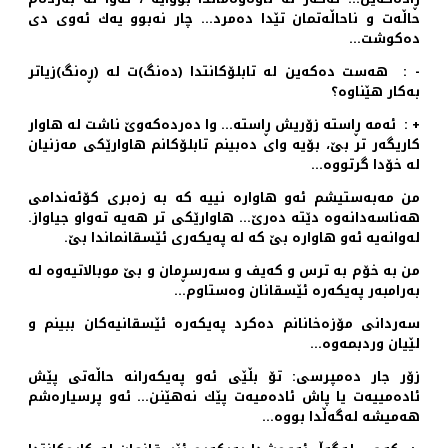
حاڵه‌ت و ناحاڵه‌تمان تێدا ده‌مرد… چار نه‌بوو یه‌ك ئه‌وی دی
ده‌كوشت…
- : هه‌ست ده‌كه‌ین له‌ تابلۆكانتدا (ده‌نگ)ت له‌ (ڕه‌نگ)زیاتر
به‌كار هێناوه‌؟
+ : ئه‌مه‌ ڕاسته‌ زۆریش ڕاسته‌… وا ده‌رده‌كه‌وێ ناشت له‌ هاوار
كاریگه‌ر تر بێ، بۆیه‌ وای ده‌بینم تابلۆكانم هاوارێكی مه‌زنیان
له‌ خۆدا گرتووه‌...
من مه‌به‌ستیشم ئه‌و هاواره‌ نییه‌ كه‌ به‌ زه‌بری كۆئه‌ندامی
هه‌ناسه‌دانه‌وه‌ دێته‌ ده‌رێ… هاوارێكی تر هه‌یه‌ ته‌واو جیاواز.
له‌وانه‌یه‌ ئه‌و هاواره‌ بێ كه‌ له‌ په‌یكه‌ری ئێسقانماندا بێ.
من به‌ خۆم به‌ ترس و كه‌یف و سه‌رسڕمان و بێ موبالاتیه‌وه‌ له‌
به‌رامبه‌ر په‌یكه‌ره‌ ئێسقانان وه‌ستاوم…
سه‌ردانی مۆزه‌خانانم ده‌كرد په‌یكه‌ره‌ ئێسقانیه‌كان ببینم و
لێیان وردبمه‌وه‌…
زۆر جار ده‌مپرسی: تۆ بڵێی ئه‌و په‌یكه‌رانه‌ حاڵه‌تی پێش
ئاده‌مییه‌ت یا پاش ئاده‌میه‌ت پێك نه‌هێنن… ئه‌و پرسیاره‌شم
هه‌میشه‌ له‌گه‌ڵدا بووه‌…