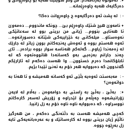
+: نه‌موتوه‌ به‌رنامه‌دار، من وتم شوێنێك هه‌یه‌ بۆ چاوه‌ڕوانی و
ده‌رگایه‌ك هه‌یه‌ چاوه‌ڕێمانه‌…
- : له‌ پشت ئه‌و ده‌رگایه‌وه‌ چ چاوه‌ڕوانت ده‌كا؟
+ نامه‌وێ هیچ شتێك چاوه‌ڕێم بێ… چونكه‌ ماندووم… ده‌مه‌وێ
تا هه‌تایی بنووم… ژیانی من بریتی بوو له‌ سه‌عاتێكی
نه‌وه‌ستاو… میله‌كانی به‌ خێراییه‌كی شێتانه‌ ده‌سوڕانه‌وه‌…
ئه‌وه‌ هه‌ستم بووه‌ و ئه‌وه‌ش په‌نجه‌كانم بوون زیاتر له‌ جارێك
له‌ زه‌مه‌ندا ژیاوم… گه‌له‌كم هه‌ناسه‌ سوار بووه‌ براده‌ر… ئای
چه‌ند جارانم به‌زه‌یی به‌و كه‌سانه‌دا هاتووه‌ته‌وه‌ كه‌ له‌
تابلۆكانمدا ده‌رم خستوون… وا هه‌ست ده‌كه‌م له‌ ئازارێكم
گلاندوون كه‌ ده‌بووایه‌ هه‌ر خۆم به‌ ته‌نێ تێیدا بژیم.
- : مه‌به‌ستت ئه‌وه‌یه‌ بڵێی ئه‌و كه‌سانه‌ هه‌میشه‌ و تا هه‌تا به‌
دواته‌وه‌ن؟
+: به‌ڵێ ، به‌ڵێ به‌ ڕاستی به‌ دوامه‌وه‌ن ، به‌ڵام له‌ لایه‌ن
زۆرانیشه‌وه‌ چه‌پڵه‌م بۆ لێدراوه‌ و زۆریش له‌سه‌ر كاره‌كانم
نووسراوه ‌، كه‌ ده‌بووایه‌ ناوه‌ ناوه‌ خۆم به‌ زل زانیبا.
كه‌چی هه‌میشه‌ هه‌ست به‌ دڵته‌نگی ده‌كه‌م ، من هه‌رگیز
ناڵێم ژیان بریتی بووه‌ له‌ كاره‌ساتێك و به‌ عه‌ره‌بانه‌یه‌كی تایه‌
زل به‌ڕێوه‌ چووه‌.