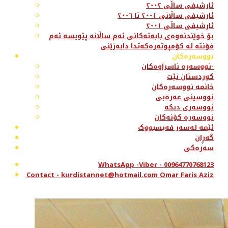
ئارشیفی ساڵی ٢٠٠٢
ئارشیفی ساڵانی ٢٠٠١ تا ٢٠٠٦
ئارشیفی ساڵی ٢٠٠١
بۆ خوێندنەوەی بابەتەکانی ئەم ساڵانە پێویسە ئەم
فۆنتە لە کۆمپوتەرەکەتدا دابەزێنی
نووسەرەکان
نووسەرە ناسراوەکان-
کوردستان نێت
خانمە نووسەرەکان
نووسینی عەرەبی
نووسەری دیکە
نووسەرە کۆنەکان
ئێمە لەسەر فەیسبووک
گەڕان
سەرەکی
WhatsApp -Viber - 00964770768123
Contact - kurdistannet@hotmail.com Omar Faris Aziz