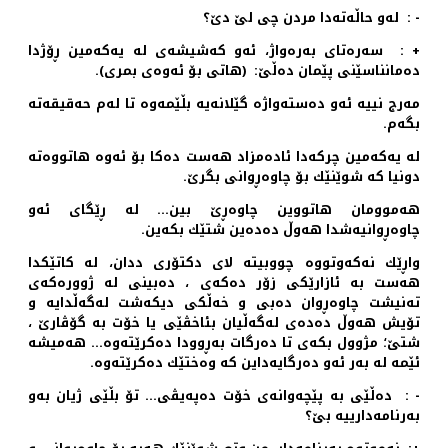
- : له‌و حاڵه‌ته‌دا مردن چی لێ دێ؟
+ : سه‌ره‌تای به‌ره‌واژ، ئه‌و كه‌شیشه‌ی له‌ یه‌كه‌مین ڕۆژدا
ده‌مانناسێنی پێمان ده‌ڵێ: (هاتی بۆ ئه‌وه‌ی بمری).
مه‌رج نییه‌ ئه‌و ده‌سته‌واژه‌ گێلانه‌یه‌ بڵێمه‌وه‌ تا له‌م حه‌قیقه‌ته‌
بگه‌م.
له‌ یه‌كه‌مین چركه‌دا ئاده‌مزاد هه‌ست ده‌كا بۆ ئه‌وه‌ هاتووه‌ته‌
دونیا كه‌ شوێنێك بۆ چاوه‌ڕوانی بگرێ.
هه‌موومان هاتووین چاوه‌ڕێ بین… له‌ ڕێگای ئه‌و
چاوه‌ڕوانیه‌شدا هه‌وڵ ده‌ده‌ین شتێك بكه‌ین.
واڕێك نه‌كه‌وتووه‌ چووبیته‌ لای دكتۆری ددان، له‌ كاتێكدا
هه‌ست به‌ ئازارێكی زۆر ده‌كه‌ی ، ده‌بینی له‌ ژووره‌كه‌ی
ته‌نیشت چاوه‌ڕوان ده‌بی و خه‌ڵكی دیكه‌شت له‌گه‌ڵدایه‌ و
تۆیش هه‌وڵ ده‌ده‌ی له‌گه‌ڵیان بئاخڤێی یا خۆت به‌ گۆڤارێ ،
شتێ؛ مژوول بكه‌ی تا ده‌رگات به‌ڕوودا ده‌كرێته‌وه‌… هه‌میشه‌
ئێمه‌ له‌ به‌ر ئه‌و ده‌رگایه‌داین كه‌ وه‌ختێك ده‌كرێته‌وه‌.
- : ده‌ڵێی به‌ پێچه‌وانه‌ی خۆت ده‌په‌یڤی… تۆ بڵێی ژیان به‌و
به‌رنامه‌دارییه‌ بێ؟