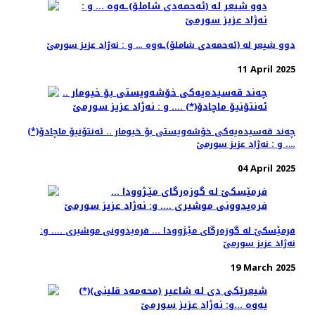
دوو شیعر له‌ (ئه‌حمه‌دی شاملۆ)ـه‌وه‌ … و : نه‌ژاد عزیز سورمێ
11 April 2025
چه‌ند قه‌سیده‌یه‌كی خۆشه‌ویستی بۆ خیومار .. ئه‌نتۆنیۆ ماچادۆ(*)
…. و : نه‌ژاد عزیز سورمێ
04 April 2025
فرمێسكێ له‌ گوزه‌رگای مێـژوودا ... فره‌یدوونی موشیری .... و:
نه‌ژاد عزیز سورمێ
19 March 2025