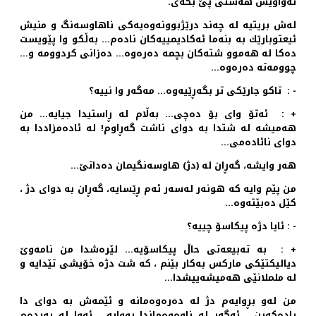
ته‌واویش هه‌ستی پێ بكه‌ی.
له‌ش بریتیه‌ له‌ چه‌ند درێژبوونه‌وه‌یه‌كی ناهاوسه‌نگ و منیش
ئیعتوبارێك به‌ بنه‌ما ئه‌كادیمییه‌كان ناده‌م… به‌ڵكو وا پێویست
ده‌كا له‌ هه‌موو شته‌كان بچمه‌ ده‌ره‌وه‌… ده‌زانی كردوومه ‌و…
چوومه‌ته‌ ده‌ره‌وه‌…
- : تاكو جارێكی تر بگه‌ڕێیه‌وه‌… مه‌گه‌ر وا نییه‌؟
+ : ئه‌تۆ وای بۆ ده‌چی… به‌ڵام له‌ ڕاستیدا جیایه‌… من
هه‌میشه‌ له‌ شتدا به‌ دوای ناشت گه‌ڕاوم! له‌ ئاده‌مزاددا به‌
دوای نائاده‌می…
هه‌ر وایشه‌، گه‌ڕان له (دژ) هاوسه‌نگیمان ده‌داتێ…
من پێم وایه‌ كه‌ هونه‌ر له‌سه‌ر ئه‌م ڕێسایه‌، گه‌ڕان به‌ دوای دژ ،
كێل ده‌بێته‌وه‌…
- : ئایا دژه‌ پیكاسۆ چییه‌؟
+ : به‌ ته‌بیعه‌تی حاڵ پیكاسۆیه‌… لێره‌شدا من نامه‌وێ
دیالیكتێكی ماركس به‌كار بێنم ، كه‌ شت دژه‌ خۆیشی تێدایه‌ و
له‌ ململانێی هه‌میشه‌ییشدا…
من له‌و بڕوایه‌م دژ له‌ ده‌ره‌وه‌مانه ‌و ئێمه‌ش به‌ دوای دا
ڕاده‌كه‌ین… ئه‌گه‌ر له‌ ناوه‌وه‌ماندا بووایه ‌، ئه‌وا له‌ به‌رده‌م