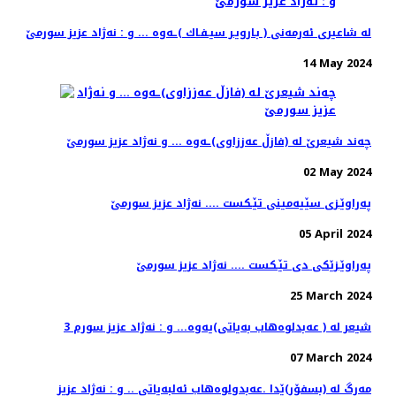
له‌ شاعیری ئه‌رمه‌نی ( بـارویـر سیـفـاك )ـه‌وه‌ ... و : نه‌ژاد عزیز سورمێ
14 May 2024
چه‌ند شیعرێ له‌ (فازڵ عه‌ززاوی)ـه‌وه‌ ... و نه‌ژاد عزیز سورمێ
02 May 2024
په‌راوێـزی سێیه‌مینی تێـكست .... نه‌ژاد عزیز سورمێ
05 April 2024
په‌راوێـزێكی دی تێـكست .... نه‌ژاد عزیز سورمێ
25 March 2024
3 شیعر له‌ ( عه‌بدلوه‌هاب به‌یاتی)یه‌وه‌... و : نه‌ژاد عزیز سورم
07 March 2024
مه‌رگ له‌ (بسفۆر)ێدا .عەبدولوەهاب ئەلبەیاتی .. و : نه‌ژاد عزیز