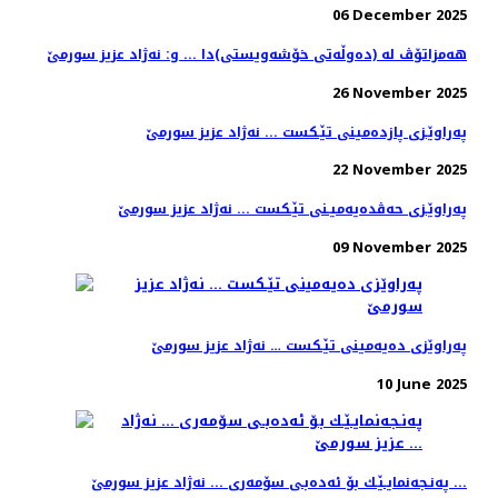
06 December 2025
هه‌مزاتۆڤ له‌ (ده‌وڵه‌تی خۆشه‌ویستی)دا ... و: نه‌ژاد عزیز سورمێ
26 November 2025
په‌راوێـزی پازده‌مینی تێـكست ... نه‌ژاد عزیز سورمێ
22 November 2025
په‌راوێـزی حه‌ڤده‌یه‌میـنی تێـكست ... نه‌ژاد عزیز سورمێ
09 November 2025
په‌راوێزی ده‌یه‌مینی تێـكست‌ … نه‌ژاد عزیز سورمێ
10 June 2025
په‌نـجه‌نمایـێـك بۆ ئه‌ده‌بـی سۆمه‌ری ... نه‌ژاد عزیز سورمێ ...