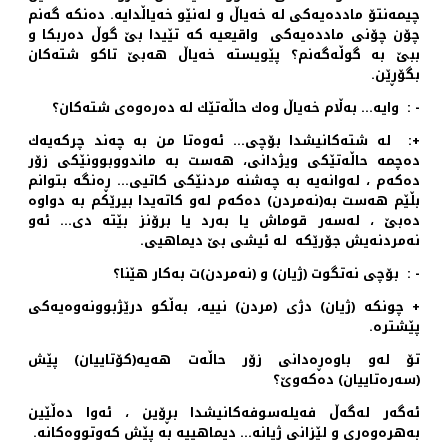
چیمه‌نتۆ مادده‌یه‌كی له‌ خه‌یاڵ و له‌نێو خه‌یاڵدایه‌. ده‌نكه‌ گه‌نم
چۆن چۆنی مادده‌یه‌كی واقیعیه‌ كه‌ تێیدا بێ گوڵ ده‌ربكا و
ببێ به‌ گوڵه‌گه‌نم؟ پێویسته‌ خه‌یاڵ هه‌بێ تاكو شته‌كان
بگۆڕێن.
- : وایه‌… به‌ڵام خه‌یاڵ وه‌ك حاڵه‌تێك له‌ ده‌ره‌وه‌ی شته‌كان؟
+: له‌ شته‌كانیشدا بۆچی… ئه‌وه‌تا من به‌ چه‌ند چركه‌یه‌ك
ده‌چمه‌ حاڵه‌تێكی ویژدانی، هه‌ست به‌ ماندووبوونێكی زۆر
ده‌كه‌م ، له‌وانه‌یه‌ به‌ چه‌شنه‌ مردنێكی كاتیی… ڕه‌نگه‌ بتوانم
بڵێم هه‌ست به‌(نه‌مردن) ده‌كه‌م له‌و كاته‌یدا بیرێكم به‌ دواوه‌
ده‌بێ ، له‌سه‌ر قوماش یا به‌رد یا برۆنز بێته‌ دی… ئه‌و
نه‌مردنه‌یش جۆرێكه‌ له‌ ئیشی بێ دیماهیی.
- : بۆچی نه‌تگوت (ژیان) و (نه‌مردن)ت به‌كار هێنا؟
+ چونكه‌ (ژیان) دژی (مردن) نییه‌، به‌ڵكو درێژبوونه‌وه‌یه‌كی
پێشتره‌.
تۆ له‌و باوه‌ڕه‌دانی زۆر حاڵه‌ت هه‌یه‌(كۆتاییان) پێش
(سه‌ره‌تاییان) ده‌كه‌وێ؟
ئه‌گه‌ر له‌گه‌ڵ فه‌یله‌سوفه‌كانیشدا بڕۆین ، ئه‌وا ده‌ڵێین
به‌هره‌وه‌ری و لێزانی ژیانه‌… دیماهییه‌ به‌ پێش كه‌وتووه‌كانه‌.