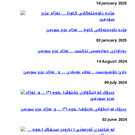
16 January 2025
مژده‌ نـاوه‌خته‌كانی كـاوبا …. نه‌ژاد عزیز سورمێ
03 January 2025
پـه‌راوێـزی چـواره‌مینی تێـكست ... نه‌ژاد عزیز سورمێ
14 August 2024
جارێ خۆشیویست .. عەلا‌ء عەببادی ... و : نه‌ژاد عزیز سورمێ
09 July 2024
چیرۆك له‌ (نیكۆلای خایتۆڤ) ـه‌وه‌ (*) ... و: نه‌ژاد عزیز سورمێ
02 June 2024