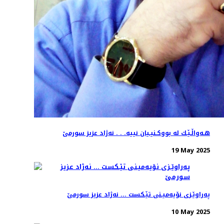
هـه‌واڵـێـك له‌ بووكـنیـیان نییه‌. . . نه‌ژاد عزیز سورمێ
19 May 2025
په‌راوێـزی نۆیه‌میـنی تێـكست ... نه‌ژاد عزیز سورمێ
10 May 2025