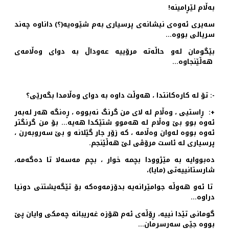
به‌ڵام لێڕامینه‌!
سه‌یری ئه‌وه‌ی نیشانه‌ی پرسیاری به‌م شێوه‌یه‌(؟) داناوه‌ چه‌ند
سریالی بووه‌…
بێگومان له‌و حاڵه‌ته‌ مرۆییه‌ عه‌وداڵ به‌ دوای وه‌ڵامه‌ی
هه‌ڵێنجاوه‌…
-: تۆ له‌ كاره‌كانتدا ، هه‌وڵت داوه‌ به‌ دوای وه‌ڵامدا بگه‌رێی؟
+: ڕاستیی ، وه‌ڵام له‌ لای من گرنگ نه‌بووه ‌، ڕه‌نگه‌ هه‌ر له‌به‌ر
ئه‌وه‌ بوو بێ وه‌ڵام له‌ هه‌موو شتێكدا هه‌یه‌… بۆ من گرنگتر
ئه‌وه‌ بووه‌ له‌وان وه‌ڵامه‌ ‌، كه‌ زۆر جار گێلانه‌ و بێ سه‌روبه‌رن ،
پرسیاری له‌ ئاست مرۆڤی لێ هه‌ڵێنجم.
ده‌بووایه‌ به‌ مێژوودا بچمه‌ خوار ، بچم مه‌سه‌لا تا ده‌گه‌مه‌،
شارستانییه‌تی (مایا)،
تا ئه‌و هه‌وڵه‌ جوامێرانه‌یه‌ بدۆزمه‌وه‌كه‌ بۆ تێگه‌یشتنی دونیا
دراوه‌…
گومانی تێدا نییه‌، ڕۆڵه‌ی ئه‌م هۆزه‌ غه‌ریبانه‌ چه‌مكی وایان پێ
بووه‌ جێی سه‌رسڕمان…