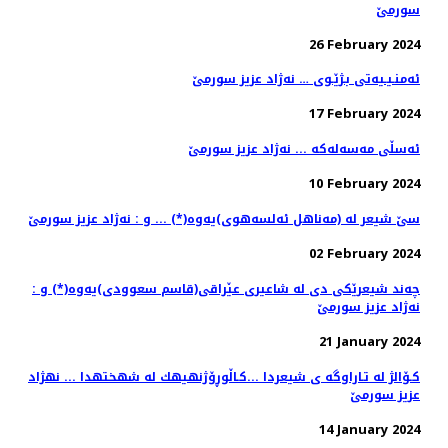
سورمێ
26 February 2024
ئه‌منـیـیه‌تی بـژێـوی … نه‌ژاد عزیز سورمێ
17 February 2024
ئه‌سڵی مه‌سه‌له‌كه‌ ... نه‌ژاد عزیز سورمێ
10 February 2024
سێ شیعر له‌ (مەناهل ئەلسەهوی)یه‌وه‌(*) ... و : نه‌ژاد عزیز سورمێ
02 February 2024
چه‌ند شیعرێكی دی له‌ شاعیری عێراقی(قاسم سعوودی)یه‌وه‌(*) و :
نه‌ژاد عزیز سورمێ
21 January 2024
كـۆالژ له تـاراوگه ی شیعردا ...كـاڵوڕۆژنهیهك له شهختهدا ... نهژاد
عزیز سورمێ
14 January 2024