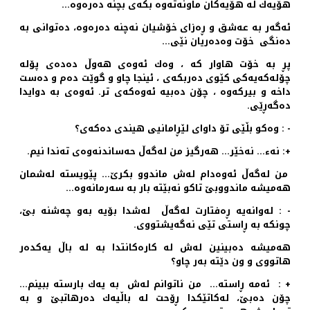
هۆیه‌ك له‌ هۆیه‌كان ماونه‌ته‌وه‌ بكه‌ی بچنه‌ ده‌ره‌وه‌…
ئه‌گه‌ر به‌ عه‌شق و ڕه‌زای خۆشیان نه‌چنه‌ ده‌ره‌وه‌، ده‌توانی به‌
ده‌نگی خۆت وه‌ده‌ریان نێی…
پڕ به‌ خۆت هاوار كه ‌، وه‌ك ئه‌وه‌ی هه‌وڵ ده‌ده‌ی پۆله‌
چۆله‌كه‌یه‌كی كێوی ده‌ربكه‌ی ، ئینجا چاو و گوێت ده‌م و ده‌ست
داخه‌ و بیركه‌وه ‌، چۆن ده‌بیه‌ ئه‌وه‌كه‌ی تر. ئه‌وه‌ی به‌ دوایدا
ده‌گه‌ڕێی.
- : وه‌كو بڵێی تۆ داوای لێڕامانیی هیندی ده‌كه‌ی؟
+: نه‌ء… نه‌خێر… هه‌رگیز من له‌گه‌ڵ حه‌ساندنه‌وه‌ی ته‌ندا نیم.
من له‌گه‌ڵ ئه‌وه‌دام له‌ش ماندوو بكرێ… پێویسته‌ له‌شمان
هه‌میشه‌ ماندووبێ تاكو نه‌بێته‌ بار به‌ سه‌رمانه‌وه‌…
- : له‌وانه‌یه‌ ڕه‌فتارت له‌گه‌ڵ له‌شدا بۆیه‌ به‌و چه‌شنه‌ بێ،
چونكه‌ به‌ ڕاستی تێی نه‌گه‌یشتووی.
هه‌میشه‌ ده‌بینین له‌ش له‌ كاره‌كانتدا به‌ له‌ باڵ یه‌كده‌ر
هاتووی و ون دێته‌ به‌ر چاو؟
+ : ئه‌مه‌ ڕاسته‌… من ناتوانم له‌ش به‌ یه‌ك بارسته‌ ببینم…
چۆن ده‌بێ، له‌كاتێكدا ڕۆحت له‌ باڵیه‌ك ده‌رهاتبێ و به‌