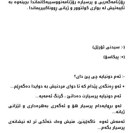
ڕۆژنامه‌گه‌ریی و پرسیاره‌ رۆژنامه‌نووسییه‌كانماندا بچینه‌وه‌ به‌
تایبه‌تیش له‌ بواری كولتوور و ژیانی ڕووناكبیریماندا .
(-: سیدنی ئۆرێل)
(+: پیكاسۆ)
-: ئه‌م دونیایه‌ چی پێ دای؟
+ ئه‌و ڕه‌نگه‌ی پێدام كه‌ تا دوای مردنیش به‌ دوایدا ده‌گه‌ڕێم…
ئه‌م دونیایه‌ پرسیارت ده‌داتێ ، گرنگ ئه‌مه‌یه‌…
له‌و بڕوایه‌دام پرسیار هۆ و ئه‌گه‌ری به‌هره‌داری و لێزانی
ژیانه‌…
ئه‌مه‌ش ئه‌وه‌ ناگه‌ێینێ، منیش وه‌ك خه‌ڵكی تر له‌ نیشانه‌ی
پرسیار بگه‌م…