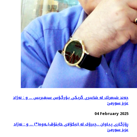
چه‌ند شیعرێك له‌ شاعیری گریـكی یـۆرگـۆس سیفیریس … و : نه‌ژاد
عزیز سورمێ
04 February 2025
ڕۆژگـاری پـیـاوان ..چیرۆك له‌ (نیكۆلای خایتۆڤ)ـه‌وه‌(*) … و ‌: نه‌ژاد
عزیز سورمێ