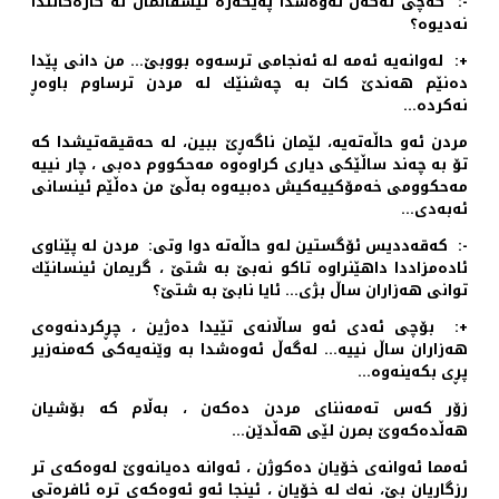
-: كه‌چی له‌گه‌ڵ ئه‌وه‌شدا په‌یكه‌ره‌ ئێسقانمان له‌ كاره‌كانتدا
نه‌دیوه‌؟
+: له‌وانه‌یه‌ ئه‌مه‌ له‌ ئه‌نجامی ترسه‌وه‌ بووبێ… من دانی پێدا
ده‌نێم هه‌ندێ كات به‌ چه‌شنێك له‌ مردن ترساوم باوه‌ڕ
نه‌كرده‌…
مردن ئه‌و حاڵه‌ته‌یه‌، لێمان ناگه‌ڕێ ببین، له‌ حه‌قیقه‌تیشدا كه‌
تۆ به‌ چه‌ند ساڵێكی دیاری كراوه‌وه‌ مه‌حكووم ده‌بی ، چار نییه‌
مه‌حكوومی خه‌مۆكییه‌كیش ده‌بیه‌وه‌ به‌ڵێ من ده‌ڵێم ئینسانی
ئه‌به‌دی…
-: كه‌قه‌ددیس ئۆگستین له‌و حاڵه‌ته‌ دوا وتی: مردن له‌ پێناوی
ئاده‌مزاددا داهێنراوه‌ تاكو نه‌بێ به‌ شتێ ، گریمان ئینسانێك
توانی هه‌زاران ساڵ بژی… ئایا نابێ به‌ شتێ؟
+: بۆچی ئه‌دی ئه‌و ساڵانه‌ی تێیدا ده‌ژین ، چڕكردنه‌وه‌ی
هه‌زاران ساڵ نییه‌… له‌گه‌ڵ ئه‌وه‌شدا به‌ وێنه‌یه‌كی كه‌منه‌زیر
پڕی بكه‌ینه‌وه‌…
زۆر كه‌س ته‌مه‌ننای مردن ده‌كه‌ن ، به‌ڵام كه‌ بۆشیان
هه‌ڵده‌كه‌وێ بمرن لێی هه‌ڵدێن…
ئه‌مما ئه‌وانه‌ی خۆیان ده‌كوژن ، ئه‌وانه‌ ده‌یانه‌وێ له‌وه‌كه‌ی تر
ڕزگاریان بێ، نه‌ك له‌ خۆیان ، ئینجا ئه‌و ئه‌وه‌كه‌ی تره‌ ئافره‌تی