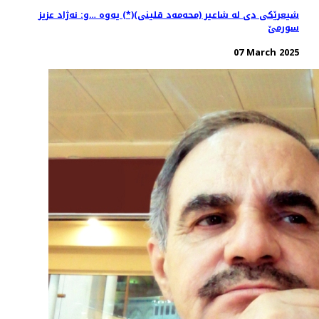
شیعرێكی دی له ‌شاعیر (محه‌مه‌د قلینی)(*) یه‌وه‌ …و: نه‌ژاد عزیز
سورمێ
07 March 2025