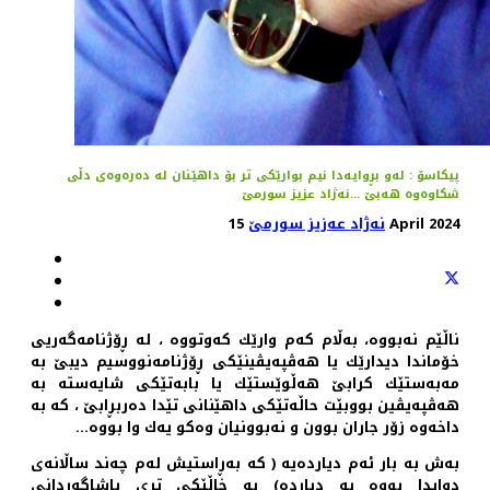
پیكاسۆ : له‌و بڕوایه‌دا نیم بوارێكی تر بۆ داهێنان له‌ ده‌ره‌وه‌ی دڵی
شكاوه‌وه‌ هه‌بێ ...نه‌ژاد عزیز سورمێ
15 April 2024
نەژاد عەزیز سورمێ
ناڵێم نه‌بووه‌، به‌ڵام كه‌م وارێك كه‌وتووه‌ ، له‌ ڕۆژنامه‌گه‌ریی
خۆماندا دیدارێك یا هه‌ڤپه‌یڤینێكی ڕۆژنامه‌نووسیم دیبێ به‌
مه‌به‌ستێك كرابێ هه‌ڵوێستێك یا بابه‌تێكی شایه‌سته‌ به‌
هه‌ڤپه‌یڤین بووبێت حاڵه‌تێكی داهێنانی تێدا ده‌ربڕابێ ، كه‌ به‌
داخه‌وه‌ زۆر جاران بوون و نه‌بوونیان وه‌كو یه‌ك وا بووه‌…
به‌ش به‌ بار ئه‌م دیارده‌یه‌ ( كه‌ به‌ڕاستیش له‌م چه‌ند ساڵانه‌ی
دوایدا بووه‌ به‌ دیارده‌) به‌ خاڵێكی تری پاشاگه‌ردانی