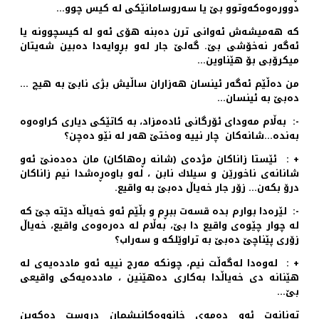
دووره‌وه‌كه‌وتوو بێ یا سه‌روسامانێكی له‌ كیس چوو…
كه‌ هه‌میشه‌ش ئه‌وانی ترن ده‌بنه‌ هۆی ئه‌و له‌ كیسچوونه‌ یا
ئه‌گه‌ر نه‌خۆشی بێ. گه‌لێ جار له‌و بڕوایه‌دا ده‌بین شه‌یتان
میكرۆبی بۆ هێناوین…
من ده‌ڵێم ئه‌گه‌ر ئینسان هه‌زاران ساڵیش بژی نابێ به‌ هیچ …
ده‌بێ به‌ ئینسان…
-: به‌ڵام مه‌ودای ئۆرگانی ئاده‌مزاد، به‌ كاتێكی دیاری كراوه‌وه‌
به‌نده‌…شانه‌كان چار نییه‌ وه‌ختێ هه‌ر له‌ نێو ده‌چن؟
+ : ئێستا زاناكان مژده‌ی (شانه‌ ڕه‌هاكان) مان ده‌ده‌نێ ئه‌و
شانانه‌ی ناخورێن و سیلاك نابن ، له‌و باوه‌ڕه‌شدا نیم زاناكان
درۆ بكه‌ن… زۆر جار خه‌یاڵ ده‌بێ به‌ واقیع.
-: لێره‌دا بوارم بده‌ قسه‌ت ببڕم و بڵێم ئه‌و خه‌یاڵه‌ دێته‌ جێ كه‌
له‌ چوار چێوه‌ی واقیع دا بێ، به‌ڵام له‌ ده‌ره‌وه‌ی واقیع، خه‌یاڵ
زۆری پێناچێ ده‌بێ به‌ تراوێلكه‌ و سه‌راب؟
+ : له‌وه‌دا له‌گه‌ڵت نیم، چونكه‌ مه‌رج نییه‌ ئه‌و مادده‌یه‌ی له‌
هێنانه‌ دی خه‌یاڵدا به‌كاری ده‌هێنین ، مادده‌یه‌كی واقیعی
بێ…
ته‌نانه‌ت ئه‌و ده‌مه‌ی خانووه‌كانیشمان دروست ده‌كه‌ین