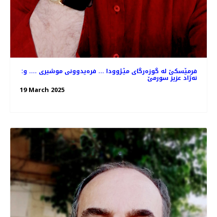
فرمێسكێ له‌ گوزه‌رگای مێـژوودا ... فره‌یدوونی موشیری .... و:
نه‌ژاد عزیز سورمێ
19 March 2025