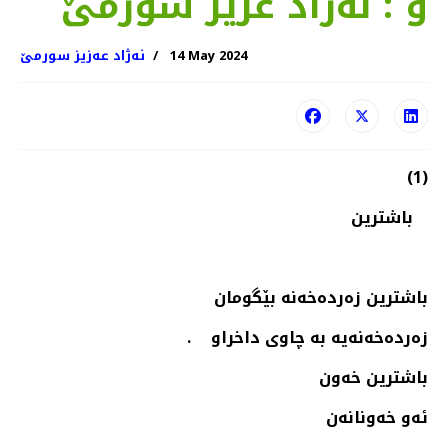
و : نه‌ژاد عزیز سورمێ
14 May 2024
نەژاد عەزیز سورمێ
(1)
باشترین
باشترین زه‌رده‌خه‌نه‌ بێگومان
زه‌رده‌خه‌نه‌یه‌‌ بە چاوی داخراو .
باشترین خەون
ئەو خەونانەن