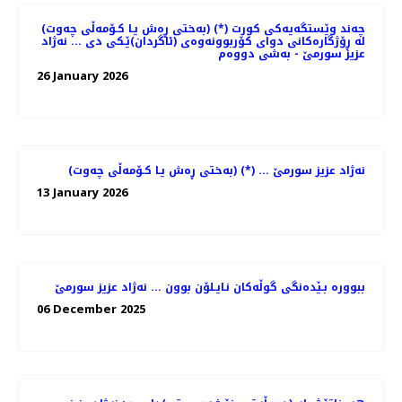
(به‌ختی ڕه‌ش یـا كـۆمه‌ڵی چه‌وت) (*) چه‌ند وێستگه‌یه‌كی كورت
له‌ ڕۆژگاره‌كانی دوای كۆربوونه‌وه‌ی (ئاگردان)ێـكی دی ... نه‌ژاد
عزیز سورمێ - به‌شی دووه‌م
26 January 2026
(به‌ختی ڕه‌ش یـا كـۆمه‌ڵی چه‌وت) (*) ... نه‌ژاد عزیز سورمێ
13 January 2026
ببووره‌ بـێده‌نگی گوڵه‌كان نـایـلۆن بوون ... نه‌ژاد عزیز سورمێ
06 December 2025