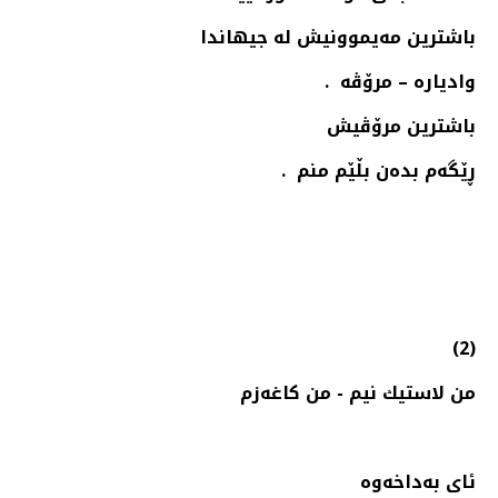
باشترین مەیموونیش لە جیهاندا
وادیاره‌ – مرۆڤە .
باشترین مرۆڤیش
ڕێگەم بدەن بڵێم منم .
(2)
من لاستیك نیم - من كاغه‌زم
ئای بەداخەوە