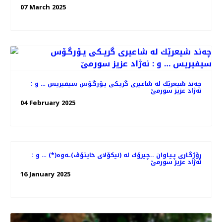
07 March 2025
چه‌ند شیعرێك له‌ شاعیری گریـكی یـۆرگـۆس سیفیریس … و :
نه‌ژاد عزیز سورمێ
04 February 2025
ڕۆژگـاری پـیـاوان ..چیرۆك له‌ (نیكۆلای خایتۆڤ)ـه‌وه‌(*) … و ‌:
نه‌ژاد عزیز سورمێ
16 January 2025