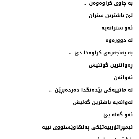
بە چاوی كراوەوەن ..
لێ باشترین ستران
ئەو سترانەیە
لە دوورەوە
بە پەنجەرەی كراوەدا دێ ‌ ..
ڕەوانترین گوتنیش
ئەوانەن
لە ماتییەكی بێدەنگدا دەردەبڕێن ‌ ..
لەوانەیە باشترین گەلیش
ئەو گەلە بێ‌
ئیمپڕاتۆرییەتێكی پەلهاوێشتووی نییە