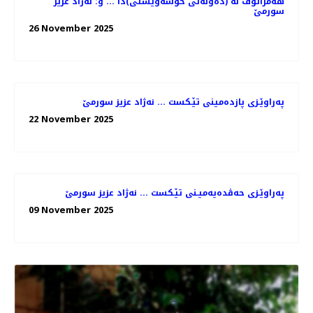
هه‌مزاتۆڤ له‌ (ده‌وڵه‌تی خۆشه‌ویستی)دا ... و: نه‌ژاد عزیز
سورمێ
26 November 2025
په‌راوێـزی پازده‌مینی تێـكست ... نه‌ژاد عزیز سورمێ
22 November 2025
په‌راوێـزی حه‌ڤده‌یه‌میـنی تێـكست ... نه‌ژاد عزیز سورمێ
09 November 2025