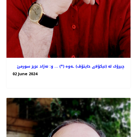
چیرۆك له‌ (نیكۆلای خایتۆڤ) ـه‌وه‌ (*) ... و: نه‌ژاد عزیز سورمێ
02 June 2024