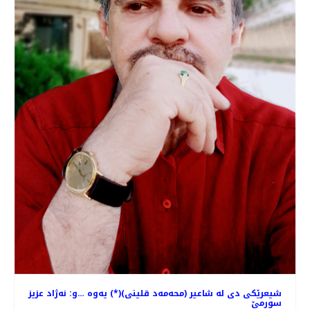
شیعرێكی دی له ‌شاعیر (محه‌مه‌د قلینی)(*) یه‌وه‌ …و: نه‌ژاد عزیز
سورمێ