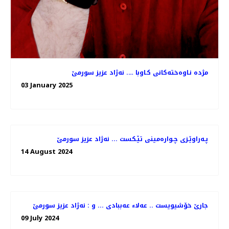
مژده‌ نـاوه‌خته‌كانی كـاوبا …. نه‌ژاد عزیز سورمێ
03 January 2025
پـه‌راوێـزی چـواره‌مینی تێـكست ... نه‌ژاد عزیز سورمێ
14 August 2024
جارێ خۆشیویست .. عەلا‌ء عەببادی ... و : نه‌ژاد عزیز سورمێ
09 July 2024