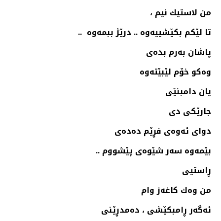
من لاستیك نیم ،
تا لێكم بكێشییەوە .. درێژ ببمەوە ..
پاشان به‌رم بده‌ی
وەكو خۆم لێبێتەوە
یان دامبنێی
جارێكی دی
دوای ئەوەی فڕێم دەدەی
بێمەوە سەر شێوەی پێشووم ..
ڕاستیی
من وەك كاغەز وام
ئەگەر ڕامبكێشی ، دەمدڕێنی