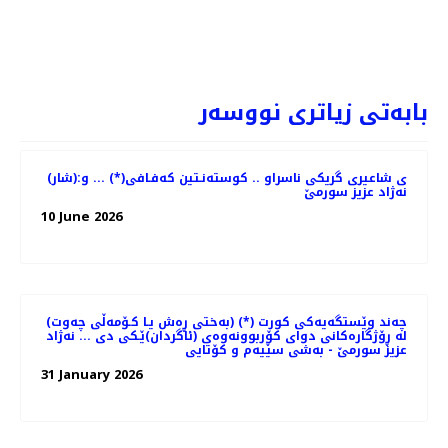
ه‌ (نیكۆلای خایتۆڤ) ـه‌وه‌ (*) ... و: نه‌ژاد عزیز سورمێ
PREV
NEXT
بابەتی زیاتری نووسەر
(شار)ی شاعیری گریكی ناسراو .. كوسته‌نـتین كه‌فـافی(*) ... و:
نه‌ژاد عزیز سورمێ
10 June 2026
(به‌ختی ڕه‌ش یـا كـۆمه‌ڵی چه‌وت) (*) چه‌ند وێستگه‌یه‌كی كورت
له‌ ڕۆژگاره‌كانی دوای كۆربوونه‌وه‌ی (ئاگردان)ێـكی دی ... نه‌ژاد
عزیز سورمێ - به‌شی سێیه‌م و كۆتایی
31 January 2026