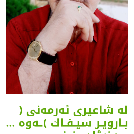
له‌ شاعیری ئه‌رمه‌نی (
بـارویـر سیـفـاك )ـه‌وه‌ ...