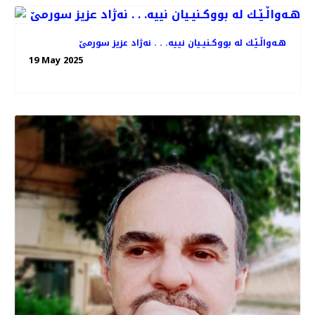
هـه‌واڵـێـك له‌ بووكـنیـیان نییه‌. . . نه‌ژاد عزیز سورمێ
19 May 2025