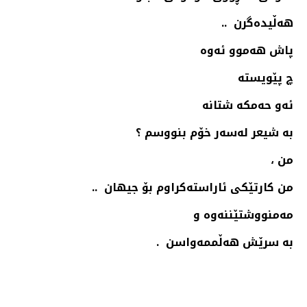
هەڵیدەگرن ..
پاش هەموو ئەوە
چ پێویستە
ئەو حەمكە شتانە
بە شیعر لەسەر خۆم بنووسم ؟
من ،
من كارتێكی ئاراستەكراوم بۆ جیهان ..
مەمنووشتێننەوە و
بە سرێش هەڵممەواسن .