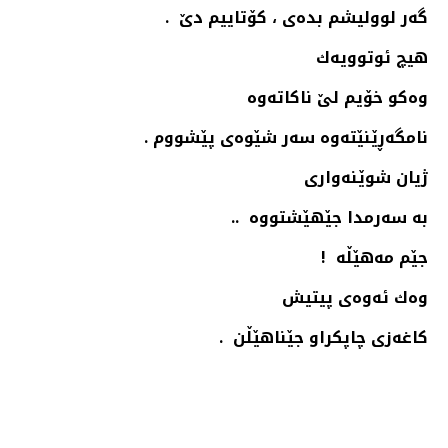
گەر لوولیشم بدەی ، كۆتاییم دێ ‌ .
هیچ ئوتوویەك
وەكو خۆیم لێ ناكاتەوە
نامگەڕێنێتەوە سەر شێوەی پێشووم .
ژیان شوێنەواری
بە سەرمدا جێهێشتووە ..
جێم مه‌هێڵه‌ !
وەك ئەوەی پیتیش
كاغەزی چاپكراو جێناهێڵن .