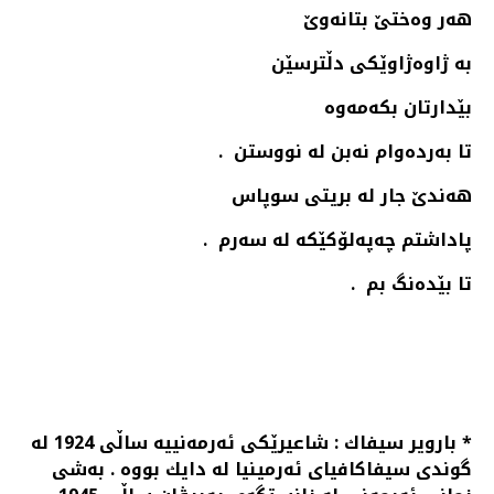
هەر وەختێ‌ بتانەوێ‌
بە ژاوەژاوێكی دڵترسێن
بێدارتان بكەمەوە
تا بەردەوام نەبن لە نووستن .
هەندێ‌ جار لە بریتی سوپاس
پاداشتم چەپەلۆكێكە لە سەرم .
تا بێدەنگ بم .
* بارویر سیفاك : شاعیرێكی ئەرمەنییە ساڵی 1924 لە
گوندی سیفاكافیای ئەرمینیا لە دایك بووە . بەشی