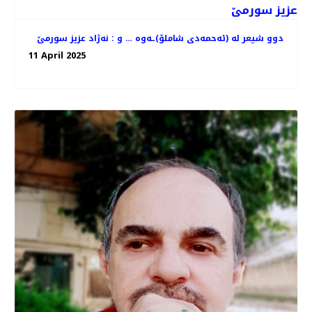
دوو شیعر له‌ (ئه‌حمه‌دی شاملۆ)ـه‌وه‌ … و : نه‌ژاد عزیز سورمێ
11 April 2025