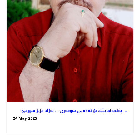
په‌نـجه‌نمایـێـك بۆ ئه‌ده‌بـی سۆمه‌ری ... نه‌ژاد عزیز سورمێ ...
24 May 2025