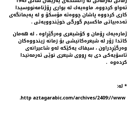
زمانی ئەرمەنی لە زانستگەی یەریڤان ساڵی 1945
تەواو كردووە. ماوەیەك لە بواری ڕۆژنامەنووسیدا
كاری كردووە پاشان چووەتە مۆسكۆ و لە پەیمانگەی
ئەدەبیاتی ماكسیم گورگی خوێندوویەتی .
ژمارەیەك ڕۆمان و كۆشیعری وەرگێڕاوە ، لە هەمان
كاتدا زۆر لە شیعرەكانیشی بۆ زمانە زیندووەكان
وەرگێڕدراون ، سیفاك یەكێكە لەو شاعیرانەی
ئاسۆیەكی دی بە ڕووی شیعری نوێی ئەرمەنیدا
كردەوە .
* له‌:
http aztagarabic.com/archives/2409://www.