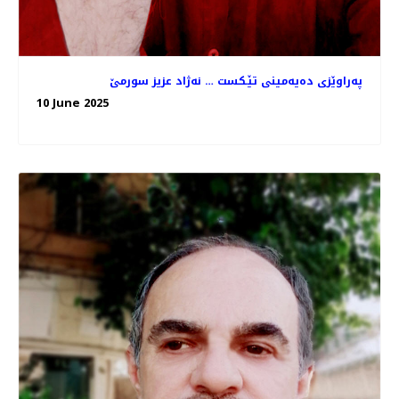
په‌راوێزی ده‌یه‌مینی تێـكست‌ … نه‌ژاد عزیز سورمێ
10 June 2025