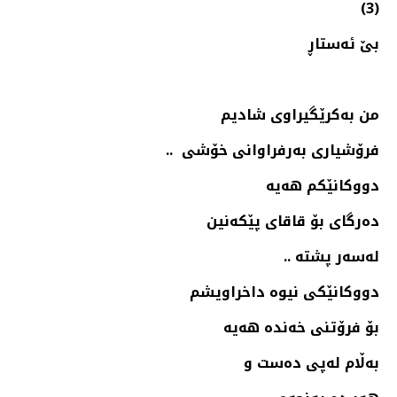
(3)
بێ ئه‌ستاڕ
من بەكرێگیراوی شادیم
فرۆشیاری بەرفراوانی خۆشی ..
دووكانێكم هەیە
دەرگای بۆ قاقای پێكەنین
له‌سه‌ر پشته‌ ..
دووكانێكی نیوە داخراویشم
بۆ فرۆتنی خەندە هەیە
بەڵام لەپی دەست و