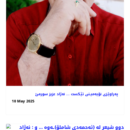
په‌راوێـزی نۆیه‌میـنی تێـكست ... نه‌ژاد عزیز سورمێ
10 May 2025