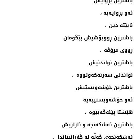
باشترین بڕوایش
ئەو بڕوایەیە ،
نابێتە دین .
باشترین ڕووپۆشیش بێگومان
ڕووی مرۆڤە .
باشترین نواندنیش
نواندنی سەرنەكەوتووە .
باشترین خۆشەویستیش
ئەو خۆشەویستییەیە
هێشتا پێنەگەییوە .
باشترین ئەشكەنجە و ئازاریش
ئەشكەنجەی گوڵە لە گۆرانییاندا .