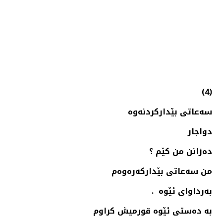
(4)
سه‌عاتی بێداركردنه‌وه‌
دواجار
دەزانن من كێم ؟
من سەعاتی بێداركەرەوەم
بەرداوای ئێوە .
بە دەستی ئێوە قورمیش كراوم