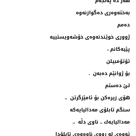
هەر دە پەنجەم
بەختەوەری دەگوازنەوە
دەمم
ژووری خوێندنەوەی خۆشەویستییە
پێیەكانم ،
ئۆتۆمبیلن
بۆ ژوانێم دەبەن .
لێ دەستم
هۆی زیرەكن بۆ ئامێزگرتن ..
سنگم تابلۆی مەدالیایەكە
مەدالیایەك .. ناوی دڵە ..
ئەوەی لە ڕووی ناوەوەی تابلۆدا