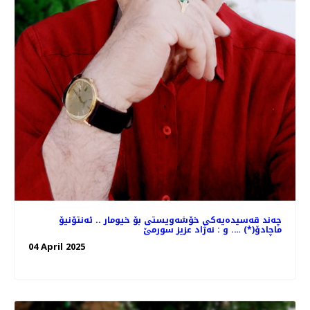
چه‌ند قه‌سیده‌یه‌كی خۆشه‌ویستی بۆ خیومار .. ئه‌نتۆنیۆ
ماچادۆ(*) …. و : نه‌ژاد عزیز سورمێ
04 April 2025