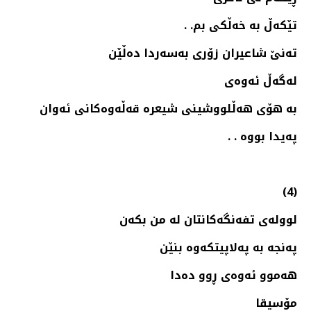
تێكه‌ڵ به‌ خه‌ڵكی بم. .
ته‌نێ شاعیران زۆری به‌سه‌ردا ده‌ڵێن
له‌گه‌ڵ ئه‌وه‌ی
به‌ هۆی هه‌ڵلووشینی شیعره‌ قه‌ڵه‌وه‌كانی ئه‌وان
په‌یدا بووه‌ . .
(4)
لووله‌ی تفه‌نگه‌كانتان له‌ من بكه‌ن
په‌نجه‌ به‌ په‌لاپیتكه‌وه‌ بنێن
هه‌موو ئه‌وه‌ی ڕوو ده‌دا
مۆسیقا