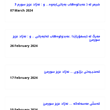
3 شیعر له‌ ( عه‌بدلوه‌هاب به‌یاتی)یه‌وه‌... و : نه‌ژاد عزیز سورم
07 March 2024
مه‌رگ له‌ (بسفۆر)ێدا .عەبدولوەهاب ئەلبەیاتی .. و : نه‌ژاد عزیز
سورمێ
26 February 2024
ئه‌منـیـیه‌تی بـژێـوی … نه‌ژاد عزیز سورمێ
17 February 2024
ئه‌سڵی مه‌سه‌له‌كه‌ ... نه‌ژاد عزیز سورمێ
10 February 2024