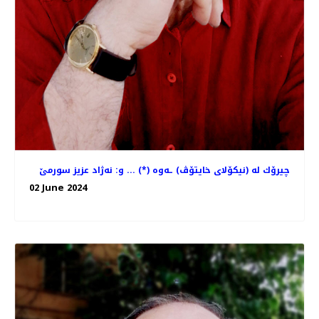
چیرۆك له‌ (نیكۆلای خایتۆڤ) ـه‌وه‌ (*) ... و: نه‌ژاد عزیز سورمێ
02 June 2024