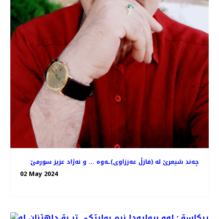
چه‌ند شیعرێ له‌ (فازڵ عه‌ززاوی)ـه‌وه‌ ... و نه‌ژاد عزیز سورمێ
02 May 2024