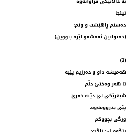
به‌ داڵانێكی فراوانه‌وه‌
ئینجا
ده‌ستم ڕاهێشت و وتم:
(ده‌توانین ئه‌مشه‌و لێره‌ بنووین)
(3)
هه‌میشه‌ داو و ده‌رزیم پێیه‌
تا هه‌ر وه‌ختێ دڵم
شیعرێكی لێ دێته‌ ده‌رێ
پێی بدروومه‌وه‌.
ورگی بچووكم
ڕێگه‌م لێ ناگرێ