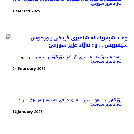
نه‌ژاد عزیز سورمێ
19 March 2025
چه‌ند شیعرێك له‌ شاعیری گریـكی یـۆرگـۆس سیفیریس … و :
نه‌ژاد عزیز سورمێ
04 February 2025
ڕۆژگـاری پـیـاوان ..چیرۆك له‌ (نیكۆلای خایتۆڤ)ـه‌وه‌(*) … و ‌:
نه‌ژاد عزیز سورمێ
16 January 2025