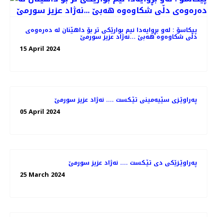
پیكاسۆ : له‌و بڕوایه‌دا نیم بوارێكی تر بۆ داهێنان له‌ ده‌ره‌وه‌ی
دڵی شكاوه‌وه‌ هه‌بێ ...نه‌ژاد عزیز سورمێ
15 April 2024
په‌راوێـزی سێیه‌مینی تێـكست .... نه‌ژاد عزیز سورمێ
05 April 2024
په‌راوێـزێكی دی تێـكست .... نه‌ژاد عزیز سورمێ
25 March 2024