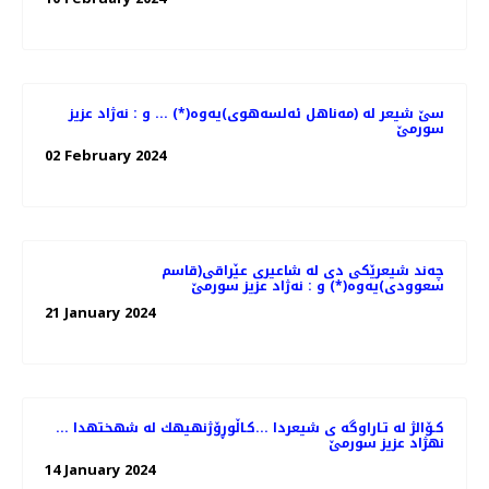
سێ شیعر له‌ (مەناهل ئەلسەهوی)یه‌وه‌(*) ... و : نه‌ژاد عزیز
سورمێ
02 February 2024
چه‌ند شیعرێكی دی له‌ شاعیری عێراقی(قاسم
سعوودی)یه‌وه‌(*) و : نه‌ژاد عزیز سورمێ
21 January 2024
كـۆالژ له تـاراوگه ی شیعردا ...كـاڵوڕۆژنهیهك له شهختهدا ...
نهژاد عزیز سورمێ
14 January 2024