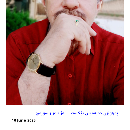
په‌راوێزی ده‌یه‌مینی تێـكست‌ … نه‌ژاد عزیز سورمێ
10 June 2025