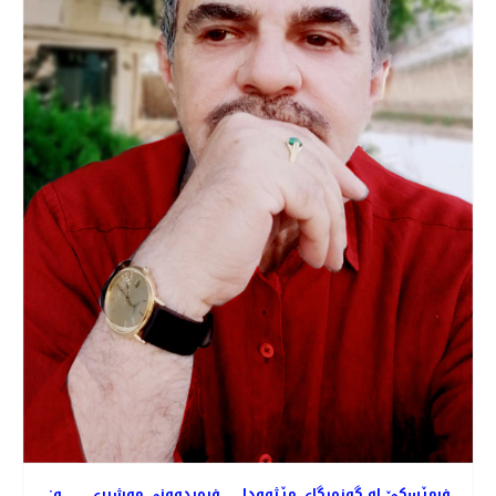
فرمێسكێ له‌ گوزه‌رگای مێـژوودا ... فره‌یدوونی موشیری .... و: