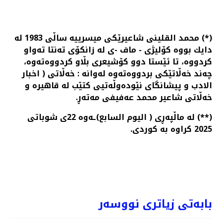
(*) محمد القلینی شاعیرێكی میسرییه‌ ساڵی 1983 له‌
دایك بووه‌ كۆلیژی - ماف‌ -ی له‌ زانكۆی ته‌نتا ته‌واو
كردووه‌، تا ئێستا دوو كۆشیعری بڵاو كردووه‌ته‌وه‌،
چه‌ند خه‌ڵاتێكی بردووه‌ته‌وه‌ له‌وانه‌ : خه‌ڵاتی ( اخبار
الادب و پیشانگای نێوده‌وڵه‌تیی كتێب له‌ قاهیره‌ و
خه‌ڵاتی شاعیر محمد عه‌فیفی مه‌ته‌ڕ.
(**) له‌ ماڵپه‌ڕی ( الیوم السابع)ـه‌وه‌ 22ی شوباتی
2025 كراوه‌ به‌ كوردی.
ا ... فره‌یدوونی موشیری .... و: نه‌ژاد عزیز سورمێ
PREV
NEXT
بابەتی زیاتری نووسەر