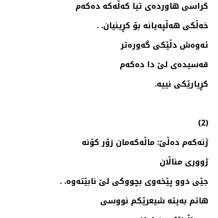
كراسی هاورده‌ی تیا كه‌ڵه‌كه‌ ده‌كه‌م
خه‌ڵكی هه‌ڵپه‌یانه‌ بۆ كڕینیان. .
ئه‌وه‌ش دڵێكی گه‌وره‌تر
قه‌سیده‌ی لێ دا ده‌كه‌م
كڕیارێكی نییه‌‌.
(2)
ژنه‌كه‌م ده‌ڵێ: ماڵه‌كه‌مان زۆر كۆنه‌ ‌
ژووری مناڵان
جێی دوو پێخه‌وی بچووكی لێ نابێته‌وه‌. .
هاتم به‌یته‌ شیعرێكم نووسی