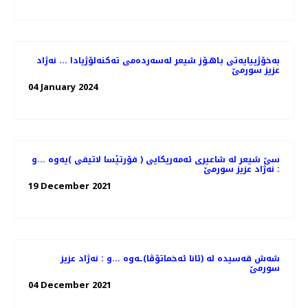
به‌خۆژییایه‌تی بـاهـۆز شیعر له‌سه‌رده‌می ته‌كنه‌لۆژیادا ... نه‌ژاد
عزیز سورمێ
04 January 2024
سێ شیعر له‌ شاعیری ئه‌مه‌ریكایی ( فۆرتێسا لاتیفی )یه‌وه‌ ...و
: نه‌ژاد عزیز سورمێ
19 December 2021
شه‌ش قه‌سیده‌ له‌ (ئانا ئه‌خماتۆڤا)ـه‌وه‌ ...و : نه‌ژاد عزیز
سورمێ
04 December 2021