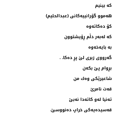
كه‌ بینیم
هه‌موو گۆرانییه‌كانی (عبدالحلیم)
كۆ ده‌كاته‌وه‌
كه‌ له‌به‌ر دڵم ڕۆیشتوون
به‌ بایه‌خه‌وه‌
گه‌رووی زبری لێ پڕ ده‌كا. .
بڕوام پێ بكه‌ن
شاعیرێكی وه‌ك من
قه‌ت نامرێ
ته‌نیا له‌و كاته‌دا نه‌بێ
قه‌سیده‌یه‌كی خراپ ده‌نووسێ.