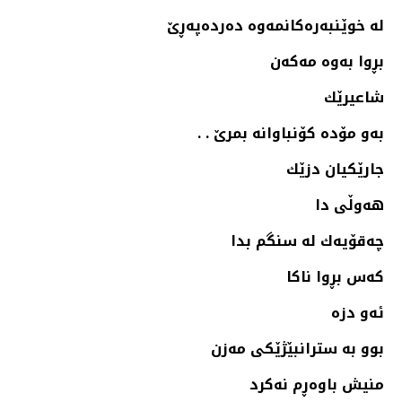
له‌ خوێنبه‌ره‌كانمه‌وه‌ ده‌رده‌په‌ڕێ‌
بڕوا به‌وه‌ مه‌كه‌ن
شاعیرێك
به‌و مۆده‌ كۆنباوانه بمرێ . .
جارێكیان دزێك
هه‌وڵی دا
چه‌قۆیه‌ك له‌ سنگم بدا
كه‌س بڕوا ناكا
ئه‌و دزه‌
بوو به‌ سترانبێژێكی مه‌زن
منیش باوه‌ڕم نه‌كرد