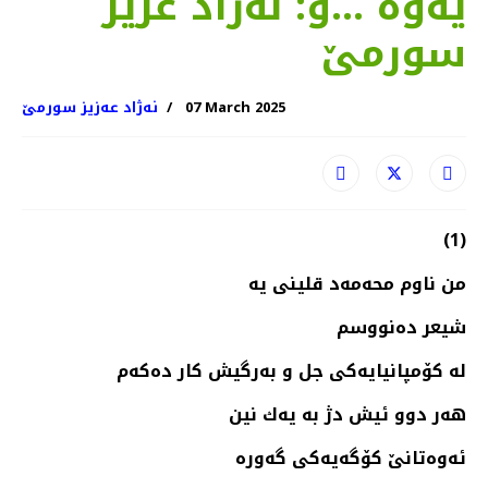
یه‌وه‌ …و: نه‌ژاد عزیز
سورمێ
07 March 2025
نەژاد عەزیز سورمێ
(1)
من ناوم محه‌مه‌د قلینی یه‌
شیعر ده‌نووسم
له‌ كۆمپانیایه‌كی جل و به‌رگیش كار ده‌كه‌م
هه‌ر دوو ئیش دژ به‌ یه‌ك نین
ئه‌وه‌تانێ كۆگه‌یه‌كی گه‌وره‌