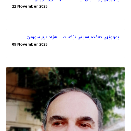
22 November 2025
په‌راوێـزی حه‌ڤده‌یه‌میـنی تێـكست ... نه‌ژاد عزیز سورمێ
09 November 2025