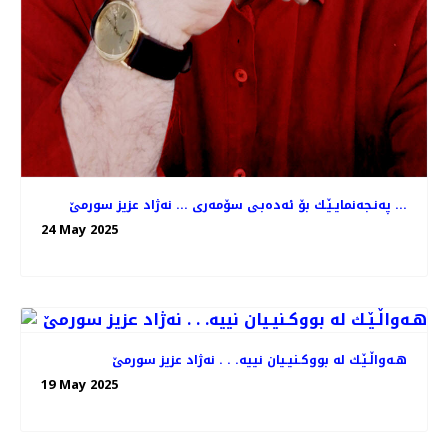
په‌نـجه‌نمایـێـك بۆ ئه‌ده‌بـی سۆمه‌ری ... نه‌ژاد عزیز سورمێ ...
24 May 2025
هـه‌واڵـێـك له‌ بووكـنیـیان نییه‌. . . نه‌ژاد عزیز سورمێ
19 May 2025