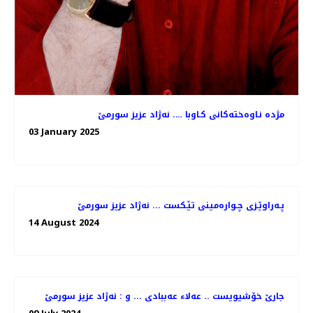
مژده‌ نـاوه‌خته‌كانی كـاوبا …. نه‌ژاد عزیز سورمێ
03 January 2025
پـه‌راوێـزی چـواره‌مینی تێـكست ... نه‌ژاد عزیز سورمێ
14 August 2024
جارێ خۆشیویست .. عەلا‌ء عەببادی ... و : نه‌ژاد عزیز سورمێ