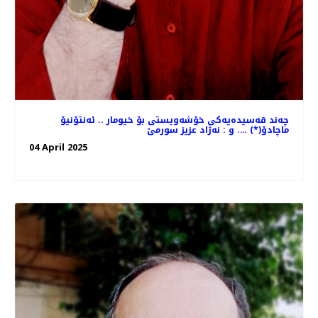
چه‌ند قه‌سیده‌یه‌كی خۆشه‌ویستی بۆ خیومار .. ئه‌نتۆنیۆ
ماچادۆ(*) …. و : نه‌ژاد عزیز سورمێ
04 April 2025