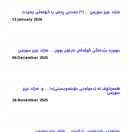
(به‌ختی ڕه‌ش یـا كـۆمه‌ڵی چه‌وت) (*) ... نه‌ژاد عزیز سورمێ
13 January 2026
ببووره‌ بـێده‌نگی گوڵه‌كان نـایـلۆن بوون ... نه‌ژاد عزیز سورمێ
06 December 2025
هه‌مزاتۆڤ له‌ (ده‌وڵه‌تی خۆشه‌ویستی)دا ... و: نه‌ژاد عزیز
سورمێ
26 November 2025
په‌راوێـزی پازده‌مینی تێـكست ... نه‌ژاد عزیز سورمێ