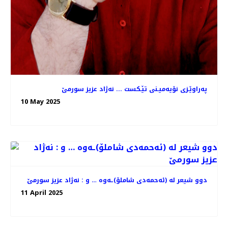
په‌راوێـزی نۆیه‌میـنی تێـكست ... نه‌ژاد عزیز سورمێ
10 May 2025
دوو شیعر له‌ (ئه‌حمه‌دی شاملۆ)ـه‌وه‌ … و : نه‌ژاد عزیز سورمێ
11 April 2025