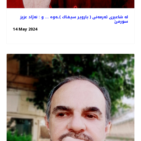
له‌ شاعیری ئه‌رمه‌نی ( بـارویـر سیـفـاك )ـه‌وه‌ ... و : نه‌ژاد عزیز
سورمێ
14 May 2024