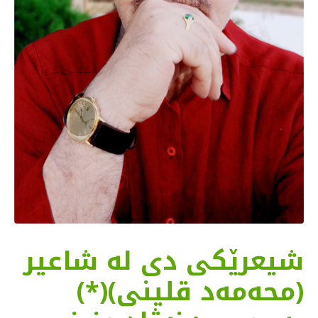
شیعرێكی دی له ‌شاعیر
(محه‌مه‌د قلینی)(*)