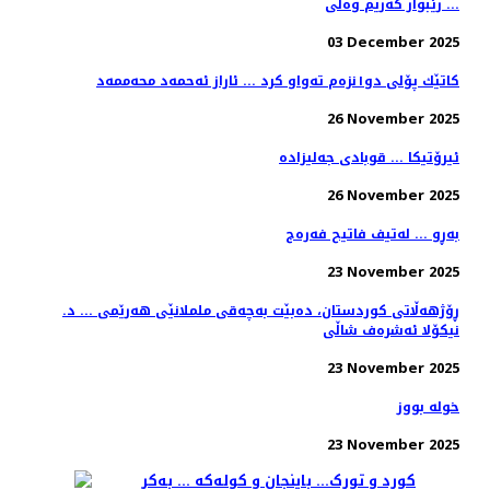
... رێبوار کەریم وەلی
03 December 2025
کاتێك پۆلی دو١نزەم تەواو کرد ... ئاراز ئەحمەد محەممەد
26 November 2025
ئیرۆتیکا ... قوبادی جەلیزادە
26 November 2025
بەڕو ... لەتیف فاتیح فەرەج
23 November 2025
ڕۆژهەڵاتی کوردستان، دەبێت بەچەقی ململانێی هەرێمی ... د.
نیکۆلا ئەشرەف شاڵی
23 November 2025
خولە بووز
23 November 2025