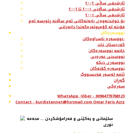
ئارشیفی ساڵی ٢٠٠٢
ئارشیفی ساڵانی ٢٠٠١ تا ٢٠٠٦
ئارشیفی ساڵی ٢٠٠١
بۆ خوێندنەوەی بابەتەکانی ئەم ساڵانە پێویسە ئەم
فۆنتە لە کۆمپوتەرەکەتدا دابەزێنی
نووسەرەکان
نووسەرە ناسراوەکان-
کوردستان نێت
خانمە نووسەرەکان
نووسینی عەرەبی
نووسەری دیکە
نووسەرە کۆنەکان
ئێمە لەسەر فەیسبووک
گەڕان
سەرەکی
WhatsApp -Viber - 00964770768123
Contact - kurdistannet@hotmail.com Omar Faris Aziz