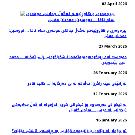
02 April 2026
بیره‌وه‌ری و هاوڕێیه‌تم لەگەڵ جه‌لالی عومەری سام ئاغا ... نووسین:
عه‌دنان مفتی
27 March 2026
مەبەست لەم ڕونکردنەوەیەتەنها ئاشکراکردنی ڕاسیتەکانە ... محمد
امین پێنجوێنی
26 February 2026
تەراتێنی میت راگرن؛ تەڵەکە لە بن دەرگایە! ... خالید قادر
12 February 2026
لە ئیخوانى عەرەبەوە بۆ ئیخوانى کورد, ئەزمونم لە گەڵ مەلایەکى
ئیخوانى لە میسر ... هێمن کامیل
16 January 2026
ئەردۆغان لە رێگەی بارزانییەوە کۆتایی بە پڕۆسەی ئاشتی دێنێت؟