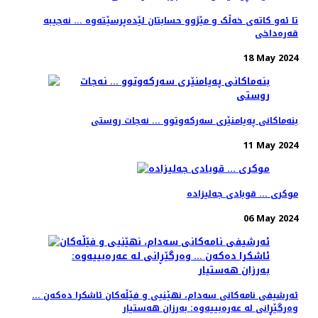
تا ئەو کاتەی خەڵک و مێژوو حسابتان لێدەپرسێتەوە ... نەجیبە
قەرەداخی
18 May 2024
بنەماكانی پەیامنێری سەركەوتوو ... نەجات روستی
11 May 2024
موکری ... قوبادی جەلیزادە
06 May 2024
ئەرشیفی نامەکانی سەدام، نهێنیی و فێڵەکان ئاشکرا دەکەن ...
وەرگێڕانی لە عەرەبییەوە: بەرزان هەستیار