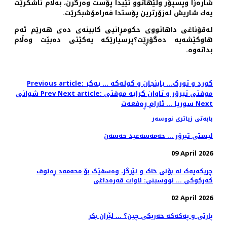
شارەزا وپسپۆر ولێهاتوو تێیدا پۆست وەرگرن، بەڵام ناشكرێت
یەك شاریش لەزۆرترین پۆستدا فەرامۆشبكرێت.
لەقۆناغی داهاتووی حكومڕانیی كابینەی دەی هەرێم ئەم
هاوكێشەیە دەگۆڕێت؟پرسیارێكە یەكێتی دەبێت وەڵام
بداتەوە.
Previous article: کورد و تورک... باینجان و کولەکە ... بەکر
Next article: موفتی تیرۆر و تاوان کرایە موفتی
Prev
شوانی
Next
سوریا ... ئارام ڕەفعەت
بابەتی زیاتری نووسەر
لیستی تیرۆر ... حەمەسەعید حەسەن
09 April 2026
چریکەیەک لە بۆنی خاک و نێرگز، وەسفێک بۆ محەمەد ڕەئوف
کەرکوکی ... نووسینی: ئاوات قەرەداغی
02 April 2026
پارتی و پەکەکە خەریکی چین؟ ... لێزان بکر