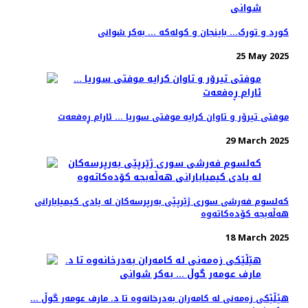
کورد و تورک... باینجان و کولەکە ... بەکر شوانی
25 May 2025
موفتی تیرۆر و تاوان کرایە موفتی سوریا ... ئارام ڕەفعەت
29 March 2025
کەلسوم فەرشی سوری ژێرپێی بەرپرسەکان لە یادی کیمیابارانی
هەڵەبجە کۆدەکاتەوە
18 March 2025
هێڵێکی زەمەنی لە کامەران بەدرخانەوە تا د. مارف عومەر گوڵ ...