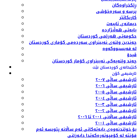
ڕێکخراوەکان
پرسە و سەرەخۆشی
کاریکاتێر
دیمانەی تایبەت
بابەتی هەڵبژاردە
حکومەتی هەرێمی کوردستان
چەندین وێنەی نەبینراوی سەردەمی کۆماری کوردستان
لە فەیسبووکەوە
ڤیدۆ
چەند وێنەیەکی نەبینراوی کۆمار کوردستان
کتێبخانەی کوردستان نێت
ئارشیفی کۆن
ئارشیفی ساڵی ٢٠٠٧
ئارشیفی ساڵی ٢٠٠٦
ئارشیفی ساڵی ٢٠٠٥
ئارشیفی ساڵی ٢٠٠٤
ئارشیفی ساڵی ٢٠٠٣
ئارشیفی ساڵی ٢٠٠٢
ئارشیفی ساڵانی ٢٠٠١ تا ٢٠٠٦
ئارشیفی ساڵی ٢٠٠١
بۆ خوێندنەوەی بابەتەکانی ئەم ساڵانە پێویسە ئەم
فۆنتە لە کۆمپوتەرەکەتدا دابەزێنی