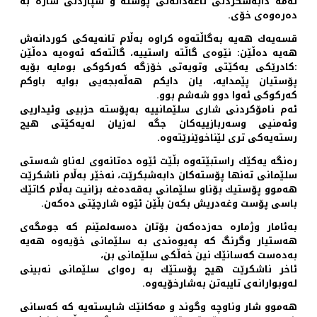
ئەمە دابەشكردنی ناعەدالەتی پۆستە و سپاردنی شارە بە
دەرەوەی خۆی.
قسەیەك هەیە بەگاڵتەوە كراوە بەڵام تانەیەكی كوردانەش
هەیە دەڵێن: نێوەی گاڵتە راستییە، گاڵتەكە ئەوەیە دەڵێن
:كادرێكی یەكێتی وتویەتی خۆزگە كەركوكی بومایە بۆیە
پۆستیان پێمدایە، یان دایكم هەڵەبجەیی بوایە باوكم
كەركوكی ئەوا دوو شەشم بوو.
ئەم نامۆكردنی شاری سلێمانییە بەپۆستە حزبیی وئیداریی
وئەمنیی وسەربازییەكان جگە لەزیان لەیەكێتی هیچ
رستەیەكی تری لێناخوێنرێتەوە.
رەنگە یەكێك راستبێتەوە بڵێت ئێوە دەتانەوی لەناو شەستی
سلێمانی تەنها پۆستەكان دابەشبكرێت، نەخێر بەڵام ناشكرێت
هەموو پۆستیك بۆناو سلێمانی بەقەدەغە بزانیت بەڵام كاتێك
باسی پۆست وغەدریش بكەن بڵێن ئێوە شارچێتی دەكەن.
بەئامار وژمارە حەزدەكەن بۆتان دەسەلمێنم كە جومگەی
هەستیار وگرنگ كە پەیوەندی بە سلێمانی خۆیەوە هەیە
بەدەست كەسانێك نین خەڵكی سلێمانی بن،
ئاخر ناشكرێت هیچ پۆستێك بە رەوای سلێمانی نەبینی
لەوبوارانەی تایبەتن بەشارخۆیەوە.
هەموو شار وناوچە وگوند و مەكانێك شایستەیە كە كەسانی