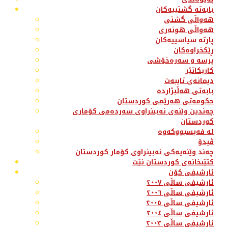
بابەتە گشتییەکان
هەواڵی گشتی
هەواڵی هونەری
پارتە سیاسییەکان
ڕێکخراوەکان
پرسە و سەرەخۆشی
کاریکاتێر
دیمانەی تایبەت
بابەتی هەڵبژاردە
حکومەتی هەرێمی کوردستان
چەندین وێنەی نەبینراوی سەردەمی کۆماری
کوردستان
لە فەیسبووکەوە
ڤیدۆ
چەند وێنەیەکی نەبینراوی کۆمار کوردستان
کتێبخانەی کوردستان نێت
ئارشیفی کۆن
ئارشیفی ساڵی ٢٠٠٧
ئارشیفی ساڵی ٢٠٠٦
ئارشیفی ساڵی ٢٠٠٥
ئارشیفی ساڵی ٢٠٠٤
ئارشیفی ساڵی ٢٠٠٣