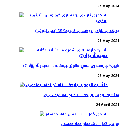
05 May 2024
(مس لێبرتی) پەیکەری ئازادی ڕوخساری کێ یە؟ (2)
05 May 2024
بایبل* چارەسەری شەڕو مالوێرانییەکانە ... عەبدوڵڵا پۆڵا (2)
02 May 2024
ما أشبه الیوم بالبارحة ... ئامانج نەقشبەندی (2)
24 April 2024
بەرەی گەل ... شادمان مەلا حەسەن