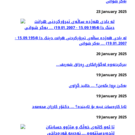
بەکر شوانی
23 January 2025
لە یادی هەژدە ساڵەی تیرۆرکردنی هرانت دینک دا (15.09.1954 -
19.01.2007) ... بەکر شوانی
20 January 2025
...بیرکردنەوە لەگۆڕانکاری ڕەزاق شەریف
19 January 2025
بەکێ بڕوا بکەین؟ ... خالید گڕاوی
19 January 2025
ئایا کارەسات نییە بۆ ئاییندە؟ ... دکتۆر کارزان محەمەد
19 January 2025