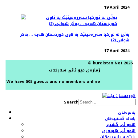
19 April 2024
بەڵێ لە تورکیا سەرزەمینێک بە ناوی کوردستان هەیە ... بەکر
شوانی (2)
17 April 2024
© kurdistan Net 2026
ژمارەی میوانانی سەرخەت
We have 505 guests and no members online
Search
پەیوەندی
بابەتە گشتییەکان
هەواڵی گشتی
هەواڵی هونەری
پارتە سیاسییەکان