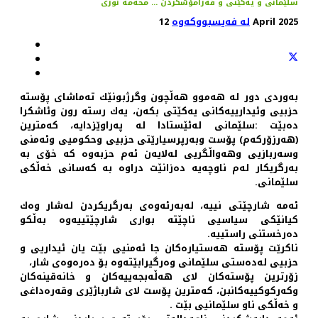
سلێمانی و یەکێتی و فەرامۆشکردن ... محەمە نوری
12 April 2025
لە فەیسبووکەوە
بەوردی دور لە هەموو هەڵچون وگرژبونێك تەماشای پۆستە
حزبیی وئیدارییەكانی یەكێتی بكەن، یەك رستە رون وئاشكرا
دەبێت :سلێمانی لەئێستادا لە پەراوێزدایە، كەمترین
(هەرزۆركەم) پۆست وبەرپرسیارێتی حزبیی وحكومیی وئەمنی
وسەربازیی وهەواڵگریی لەلایەن ئەم حزبەوە كە خۆی بە
بەرگریكار لەم ناوچەیە دەزانێت دراوە بە كەسانی خەڵكی
سلێمانی.
ئەمە شارچێتی نییە، لەبەرئەوەی بەرگریكردن لەشار وەك
كیانێكی سیاسیی ناچێتە بواری شارچێتییەوە بەڵكو
دەرخستنی راستییە.
ناكرێت پۆستە هەستیارەكان جا ئەمنیی بێت یان ئیداریی و
حزبیی لەدەستی سلێمانی وەرگیرابێتەوە بۆ دەرەوەی شار،
زۆرترین پۆستەكان لای هەڵەبجەییەكان و خانەقینەكان
وكەركوكییەكانبن، كەمترین پۆست لای شارباژێری وقەرەداغی
و خەڵكی ناو سلێمانیی بێت .