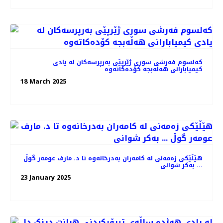
کەلسوم فەرشی سوری ژێرپێی بەرپرسەکان لە یادی
کیمیابارانی هەڵەبجە کۆدەکاتەوە
18 March 2025
هێڵێکی زەمەنی لە کامەران بەدرخانەوە تا د. مارف عومەر گوڵ
... بەکر شوانی
23 January 2025