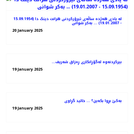
لە یادی هەژدە ساڵەی تیرۆرکردنی هرانت دینک دا (15.09.1954
- 19.01.2007) ... بەکر شوانی
20 January 2025
...بیرکردنەوە لەگۆڕانکاری ڕەزاق شەریف
19 January 2025
بەکێ بڕوا بکەین؟ ... خالید گڕاوی
19 January 2025