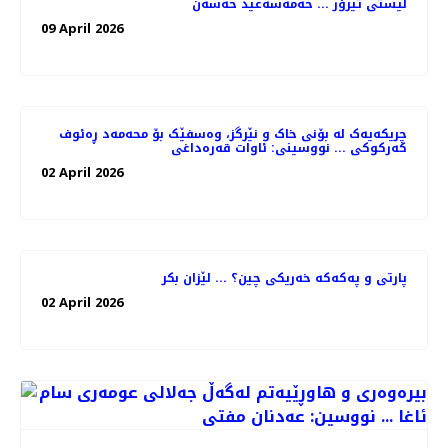
لیستی تیرۆر ... حەمەسەعید حەسەن
09 April 2026
چریکەیەک لە بۆنی خاک و نێرگز، وەسفێک بۆ محەمەد ڕەئوف
کەرکوکی ... نووسینی: ئاوات قەرەداغی
02 April 2026
پارتی و پەکەکە خەریکی چین؟ ... لێزان بکر
02 April 2026