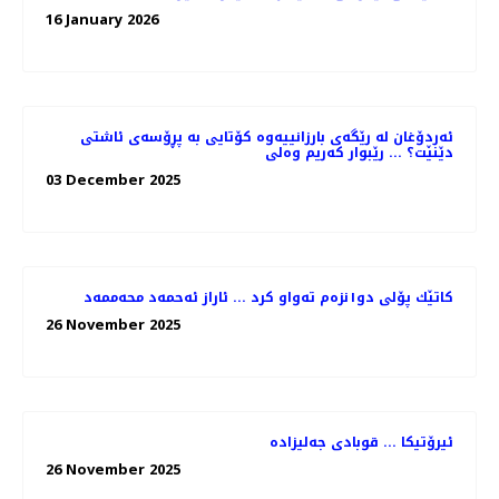
16 January 2026
ئەردۆغان لە رێگەی بارزانییەوە کۆتایی بە پڕۆسەی ئاشتی
دێنێت؟ ... رێبوار کەریم وەلی
03 December 2025
کاتێك پۆلی دو١نزەم تەواو کرد ... ئاراز ئەحمەد محەممەد
26 November 2025
ئیرۆتیکا ... قوبادی جەلیزادە
26 November 2025