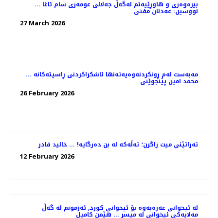
بیره‌وه‌ری و هاوڕێیه‌تم لەگەڵ جه‌لالی عومەری سام ئاغا ...
نووسین: عه‌دنان مفتی
27 March 2026
مەبەست لەم ڕونکردنەوەیەتەنها ئاشکراکردنی ڕاسیتەکانە ...
محمد امین پێنجوێنی
26 February 2026
تەراتێنی میت راگرن؛ تەڵەکە لە بن دەرگایە! ... خالید قادر
12 February 2026
لە ئیخوانى عەرەبەوە بۆ ئیخوانى کورد, ئەزمونم لە گەڵ
مەلایەکى ئیخوانى لە میسر ... هێمن کامیل