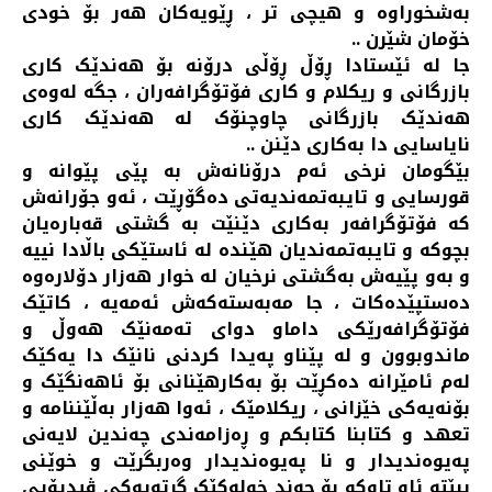
بەشخوراوە و هیچی تر ، ڕێویەکان هەر بۆ خودی
خۆمان شێرن ..
جا لە ئێستادا ڕۆڵ ڕۆڵی درۆنە بۆ هەندێک کاری
بازرگانی و ریکلام و کاری فۆتۆگرافەران ، جگە لەوەی
هەندێک بازرگانی چاوچنۆک لە هەندێک کاری
نایاسایی دا بەکاری دێنن ..
بێگومان نرخی ئەم درۆنانەش بە پێی پێوانە و
قورسایی و تایبەتمەندیەتی دەگۆڕێت ، ئەو جۆرانەش
کە فۆتۆگرافەر بەکاری دێنێت بە گشتی قەبارەیان
بچوکە و تایبەتمەندیان هێندە لە ئاستێکی باڵادا نییە
و بەو پێیەش بەگشتی نرخیان لە خوار هەزار دۆلارەوە
دەستپێدەکات ، جا مەبەستەکەش ئەمەیە ، کاتێک
فۆتۆگرافەرێکی داماو دوای تەمەنێک هەوڵ و
ماندوبوون و لە پێناو پەیدا کردنی نانێک دا یەکێک
لەم ئامێرانە دەکڕێت بۆ بەکارهێنانی بۆ ئاهەنگێک و
بۆنەیەکی خێزانی ، ریکلامێک ، ئەوا هەزار بەڵێننامە و
تعهد و کتابنا کتابکم و ڕەزامەندی چەندین لایەنی
پەیوەندیدار و نا پەیوەندیدار وەربگرێت و خوێنی
ببێتە ئاو تاوکو بۆ چەند خولەکێک گرتەیەکی ڤیدیۆیی