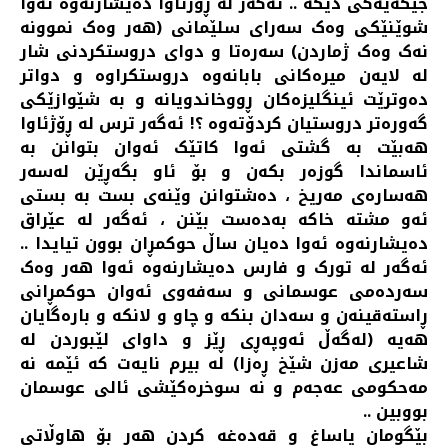
جێگەیەکی دیکە .. ئەگەر لە ڕۆژئاوا دەیشارنەوە ئەوا
شوێنێکی وەک سەرای سلێمانی (هەر وەک نموونە
نەک وەک ژماردن) سەرەتا و دوای دروستکردنی شار
لە لایەن میرەکانی بابانەوە دروستکراوە و دواتر
دەوترێت ئینگلیزەکان ڕووخاندویانە و بە شێوازێکی
گەورەتر دروستیان کردۆتەوە ؟! ئەگەر ترس لە ڕۆژئاوا
هەبێت بە گشتی ئەوا کاتێک ئەوان بتوانن بە
ئاسماندا گوزەر بکەن و بۆ ئاو بگەڕێن لەسەر
هەسارەی مەریخ ، دەشتوانن وێنەی بست بە بستی
ئەو مشتە خاکە بەدەست بێنن ، ئەگەر لە عێراق
دەیشارنەوە ئەوا دەیان ساڵ حوکمڕان بوون تیایدا ..
ئەگەر لە تورک و فارس دەیشارنەوە ئەوا هەر وەک
سەردەمی عوسمانی و سەفەوی ئەوان حوکمڕانی
ڕاستەقینەن و سەدان بنکە و چاو و لانکە و بارەگایان
هەیە (لەگەڵ ئەوپەڕی ڕێز و داوای لێبوردن لە
شاعیری مەزن شێخ ڕەزا) لە بیرم نایەت کە ئێمە نە
مەحکومی عەجەم و نە سوخرەکێشی ئالی عوسمان
بووبین ..
بێگومان یاساغ و قەدەغە کردن هەر بۆ هاوڵاتی