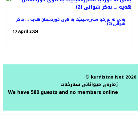
بەڵێ لە تورکیا سەرزەمینێک بە ناوی کوردستان هەیە ... بەکر
شوانی (2)
17 April 2024
© kurdistan Net 2026
ژمارەی میوانانی سەرخەت
We have 580 guests and no members online