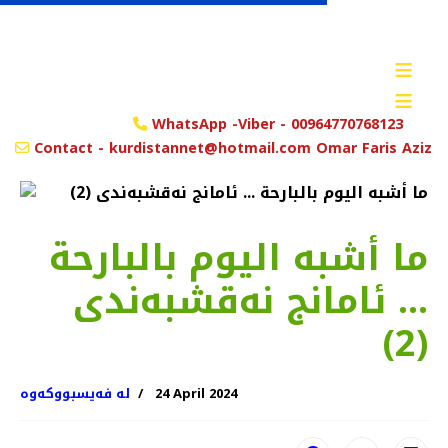
≡
≡
WhatsApp -Viber - 00964770768123
Contact - kurdistannet@hotmail.com Omar Faris Aziz
ما أشبه الیوم بالبارحة
... ئامانج نەقشبەندی
(2)
24 April 2024
لە فەیسبووکەوە