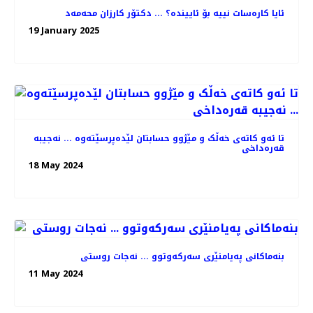
ئایا کارەسات نییە بۆ ئاییندە؟ ... دکتۆر کارزان محەمەد
19 January 2025
تا ئەو کاتەی خەڵک و مێژوو حسابتان لێدەپرسێتەوە ... نەجیبە
قەرەداخی
18 May 2024
بنەماكانی پەیامنێری سەركەوتوو ... نەجات روستی
11 May 2024