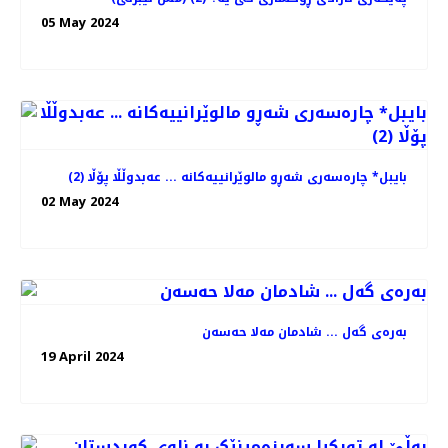
05 May 2024
بایبل* چارەسەری شەڕو مالوێرانییەکانە ... عەبدوڵڵا پۆڵا (2)
02 May 2024
بەرەی گەل ... شادمان مەلا حەسەن
19 April 2024