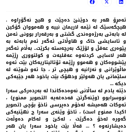
ئەمڕۆ هەر بە دوێنێ دەچێت و هیچ نەگۆڕاوە .
هیچکەسێک لە ئێمە لاریمان نییە و هەمووان کۆکین
لە بابەتی بەرژەوەندی گشتی و بەرقەرار بوونی ئەمن
و ئاسایشی خاک و هاوڵاتی ئەگەر ئەم بابەتە بە
پێوەری عەقڵ و لۆژێک بەرچەستە بکرێت.. بەڵام ئەگەر
هەر لاسایی کردنەوە عەقلیەت و کولتووری ڕژێمە
پێشووەکان و هەموو ڕژێمە تۆتالیتاریەکان بێت ئەوە
ماڵوێرانی و نەزانیە و هیچی تر ، جا ئەو شوێنە لە
سلێمانی یان هەولێر ودهۆک بێت یاخود هەر جێیەکی
دیکە ...
دێتە یادم لە ساڵانی نەوەدەکاندا لە بەردەرکی سەرا
نووسرابوو (وێنەگرتن قەدەغەیە التصویر ممنوع) ،
ئەوکات هەمیشە لەخۆم دەپرسی ئاخۆ بۆچی (تصویر
اکیدا ممنوع است) ، ئاخۆ وێنەی سەرا چ نهێنیەکی
گەورە لەخۆ دەگرێت ، لەکێ و لەکام دەوڵەت
دەیشارنەوە ؟ ... قەڵا بێت یاخود سەرا یان هەر