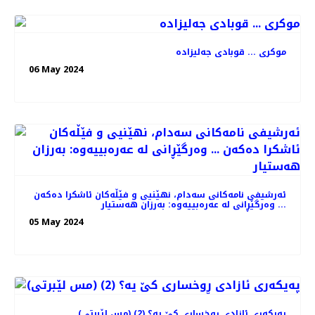
موکری ... قوبادی جەلیزادە
06 May 2024
ئەرشیفی نامەکانی سەدام، نهێنیی و فێڵەکان ئاشکرا دەکەن
... وەرگێڕانی لە عەرەبییەوە: بەرزان هەستیار
05 May 2024
(مس لێبرتی) پەیکەری ئازادی ڕوخساری کێ یە؟ (2)