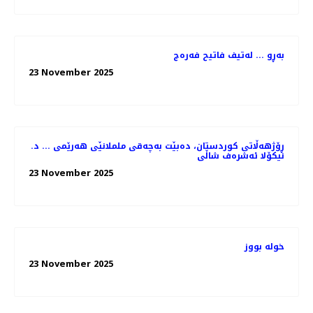
بەڕو ... لەتیف فاتیح فەرەج
23 November 2025
ڕۆژهەڵاتی کوردستان، دەبێت بەچەقی ململانێی هەرێمی ... د.
نیکۆلا ئەشرەف شاڵی
23 November 2025
خولە بووز
23 November 2025