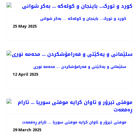
کورد و تورک... باینجان و کولەکە ... بەکر شوانی
25 May 2025
سلێمانی و یەکێتی و فەرامۆشکردن ... محەمە نوری
12 April 2025
موفتی تیرۆر و تاوان کرایە موفتی سوریا ... ئارام ڕەفعەت
29 March 2025