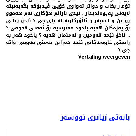
تۆمار بکات و دواتر تەواوی کۆپی ڤیدیۆکە بگەیەنێتە
لایەنی پەیوەندیدار ، ئیدی نازانم هۆکاری ئەم هەموو
ڕۆتین و لەمپەڕ و ئاڵۆزکاریە لە پای چی ؟ ئاخۆ زیانی
بۆ پەزەکان هەیە یاخود مەترسیە بۆ ئەمنی قەومی ؟
.. ئاخۆ ئێمە قەومین و ئەمنمان هەیە ؟ یاخود هەر بە
ڕاستی خاوەنەکانی ئێمە دەزانن ئەمنی قەومی واتە
چی ؟
Vertaling weergeven
* چارەسەری شەڕو مالوێرانییەکانە ... عەبدوڵڵا پۆڵا (2)
PREV
NEXT
بابەتی زیاتری نووسەر