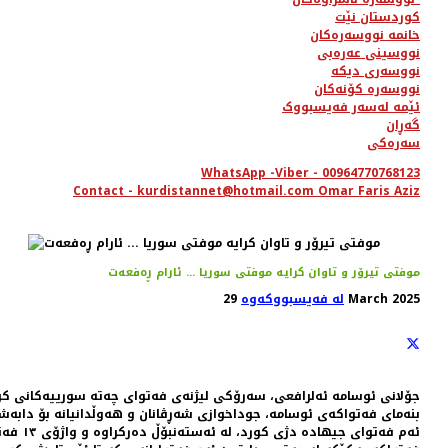
کوردستان نێت
خانمە نووسەرەکان
نووسینی عەرەبی
نووسەری دیکە
نووسەرە کۆنەکان
ئێمە لەسەر فەیسبووک
گەڕان
سەرەکی
WhatsApp -Viber - 00964770768123
Contact - kurdistannet@hotmail.com Omar Faris Aziz
موفتی تیرۆر و تاوان کرایە موفتی سوریا ... ئارام ڕەفعەت
29 March 2025
لە فەیسبووکەوە
جۆلانی ئوسامە ئەلرافعی، سەرۆکی لیژنەی فەتوای چەتە سورییەکانی کردە موفتی سوریا ئوسامە لە ٢٦ی شوباتی ٢٠١٨ و لە گەرمەی هێرشی تورکە
بنەمای فەتواکەی ئوسامە، جوداخوازی شەڕڤانان و هەوڵدانیانە بۆ دابە
ئەم فەتوای جیهادە دژی کورد، لە ئەستەنبۆڵ دەرکراوە و واژۆی ١٣ فەتواچی تر لە لیژنەی فەتوای سوریەکانی لەسەرە.