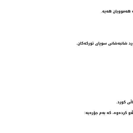
ە هەموویان هەیە.
د شانبەشانی سوپای تورکەکان.
ڵی کورد.