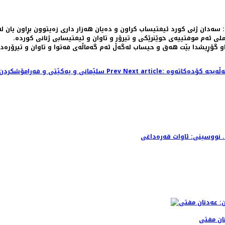
 سەدان ژنی کورد ئیغتیساب کراون و دەیان هەزار داری زەیتوون بڕاون یان لە
 ملی ئەم موفتییەی خوێنرێکی و تیرۆر و تاوان و ئیغتیسابی ژنانی کوردە.
ناو گۆڕیشدا بێت هەق و حیساب لەگەڵ ئەم گەماڵەی فەتوا و تاوان و تیرۆرەدا
Prev
Previous article: سلێمانی و یەکێتی و فەرامۆشکردن ... محەمە نوری
. نووسینی: ئاوات قەرەداغی
نان مفتی