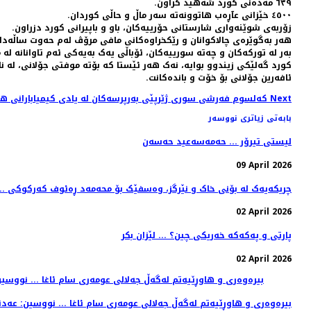
٦٣٩ مەدەنی کورد شەهید کراون.
٤٥٠٠ خێزانی عآڕەب هاتوونەتە سەر ماڵ و حاڵی کوردان.
زۆربەی شوێنەواری شارستانی حۆرییەکان، باو و باپیرانی کورد دزراون.
هەر بەگوێرەی چالاکوانان و رێکخراوەکانی مافی مرۆڤ لەم حەوت ساڵەدا:
بەر لە تورکەکان و چەتە سورییەکان، ئۆباڵی یەک بەیەکی ئەم تاوانانە لە
کورد گەلێکی زیندوو بوایە، نەک هەر ئێستا کە بۆتە موفتی جۆلانی، لە 
ئافەرین جۆلانی بۆ خۆت و باندەکانت.
Next
Next article: کەلسوم فەرشی سوری ژێرپێی بەرپرسەکان لە یادی کیمیابارانی هەڵەبجە کۆدەکاتەوە
بابەتی زیاتری نووسەر
لیستی تیرۆر ... حەمەسەعید حەسەن
09 April 2026
چریکەیەک لە بۆنی خاک و نێرگز، وەسفێک بۆ محەمەد ڕەئوف کەرکوکی ..
02 April 2026
پارتی و پەکەکە خەریکی چین؟ ... لێزان بکر
02 April 2026
بیره‌وه‌ری و هاوڕێیه‌تم لەگەڵ جه‌لالی عومەری سام ئاغا ... نووسین: عه‌د