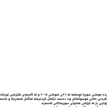
کان بۆ سەر عەفرین فتوای جیهادی دژی شەڕڤانان دەرکرد.
شکردنی خاکی موسوڵمانان وە دەست تێکەڵ کردنییانە لەگەڵ ئەمەریکا و ئەسە