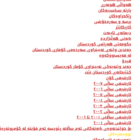
هەواڵی هونەری
پارتە سیاسییەکان
ڕێکخراوەکان
پرسە و سەرەخۆشی
کاریکاتێر
دیمانەی تایبەت
بابەتی هەڵبژاردە
حکومەتی هەرێمی کوردستان
چەندین وێنەی نەبینراوی سەردەمی کۆماری کوردستان
لە فەیسبووکەوە
ڤیدۆ
چەند وێنەیەکی نەبینراوی کۆمار کوردستان
کتێبخانەی کوردستان نێت
ئارشیفی کۆن
ئارشیفی ساڵی ٢٠٠٧
ئارشیفی ساڵی ٢٠٠٦
ئارشیفی ساڵی ٢٠٠٥
ئارشیفی ساڵی ٢٠٠٤
ئارشیفی ساڵی ٢٠٠٣
ئارشیفی ساڵی ٢٠٠٢
ئارشیفی ساڵانی ٢٠٠١ تا ٢٠٠٦
ئارشیفی ساڵی ٢٠٠١
بۆ خوێندنەوەی بابەتەکانی ئەم ساڵانە پێویسە ئەم فۆنتە لە کۆمپوتەرەک
نووسەرەکان
نووسەرە ناسراوەکان-