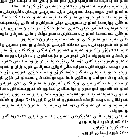
فەتواکە یەکێکە لە مەترسیدارترین ئەو فەتوایانەی کە تا ئێستا دژی کورد
زۆر مەترسیدارترە لە فەتوای جیهادی خومەینی دژی کورد لە ١٩٨٠.
لە فەتواکەی خومەینیدا، سەربڕینی دیل، سەربڕینی بریندار، داگیرکردنی 
بۆ نموونە، لە خاڵی دووەمی فەتواکەدا، ئوسامە فەتوا دەدات کە جەنگ
لە خاڵی چوارەمدا فەتوای سەربڕینی دیلی شەڕڤان و لە خاڵی پێنجەمیشدا 
ژنە شەڕڤان، مامەڵەی دیلی شەڕی لەگەڵ دەکرێت، واتە یان سەربڕین یان ب
لە خاڵی شەشەمدا فەتوای دەستگرتن بەسەر موڵک و ماڵی شەڕڤان داوە.
خاڵی حەوتەمی فەتواکەی ئوسامە، مەترسیدارترین فەتوا بوو.
فەتواکە شەرعییەتی دینی دەداتە هێرشی تورکەکان بۆ سەر عەفرین و 
ئەوسا ٣٦ رۆژی رێک بوو شەڕڤان هەموو هێرشێکی تورکەکانیان بۆ سەر عەفرین تێک دەشکاند.
تورکەکان کەوتبوونە دۆخی ئیحراجی و دۆشداماوی و دەگوترا دووەم هێ
فشار و نارەزایەتییەکانی کۆمەڵگای نێودەوڵەتیش بۆ وەستاندنی شەڕ تا 
لەم دۆخەدا، تورکەکان دەبوایە خاڵی لاوازی شەڕڤانی کورد بزانن و شەڕەک
تورکیا دەبوایە تاوانی جەنگ و کۆمەڵکوژی و دەستدرێژی نامووس دژی خە
تورکیا وەک دەوڵەت و بەهۆی یاسا نێودەوڵەتیەکان نەیدەتوانی خۆی تاوا
ئوسامە و باندەکەی فریای تورکەکان کەوتن و بە فەتواکەی ٢٦ی شوباتی ٢٠١٨، دەستی چەتە تیرۆستە سورییەکانیان ئاوەڵا کرد.
فەتواکە هەموو ئەو مەرج و خواستانەی تێدابوو کە تیرۆریستەکان دەیانو
لە دوای فەتواکە، چەتە موجاهیدە تیرۆریستەکان پەیوەست بوون بە جەنگە
شەڕڤانان لە دۆخە تازەکە گەییشتن و لە ١٨ی ئازاری ٢٠١٨ خۆیان و خەڵکەکەیان بۆ تەل رەفعەت پاشەکشەیان کرد.
لەوساوە و لەسای فەتواکەی ئوسامەی موفتیدا، عەفرین کرایە سەرزەمینی 
بۆ نموونە،
لە یادی چوار ساڵەی داگیرکردنی عەفرین و لە ١٨ی ئازاری ٢٠٢٢ روانگەی سوری بۆ مافەکانی مرۆڤ راپۆرتێکی لەسەر تاوانەکانی دژی کورد لە عەفرین بڵاو کردەوە، کە بەم جۆرەیە:
٣١٠ هەزار کورد ئاوارە بوون.
٧٢٠٠ کورد رفێنراون
٢٣٠٠ کورد زیندانی کراون،