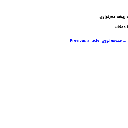
 ریشە دەرکراون.
 دەکات.