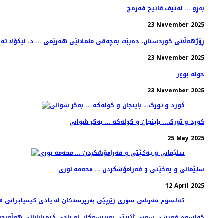
بەڕو ... لەتیف فاتیح فەرەج
23 November 2025
ڕۆژهەڵاتی کوردستان، دەبێت بەچەقی ململانێی هەرێمی ... د. نیکۆلا ئ
23 November 2025
خولە بووز
23 November 2025
کورد و تورک... باینجان و کولەکە ... بەکر شوانی
25 May 2025
سلێمانی و یەکێتی و فەرامۆشکردن ... محەمە نوری
12 April 2025
کەلسوم فەرشی سوری ژێرپێی بەرپرسەکان لە یادی کیمیابارانی هەڵەبج