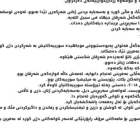
 و جوڵانەوە رزگاریخوازییەکەی دەرکراون.
مڵک و ماڵی کورد و بەسەبایە بردنی ژنانی شەڕکەری تێدا نەبوو، لەوەی ئوسام
 کەگەڵ شەڕڤان جیهاد فی سبیل اللەیە.
سەربڕینی بریندارە دیلەکانیان دەدات.
ە سەبایە کردن.
لەگەڵ فەتوای پەیوەستبوونی موجاهیدە سورییەکانیش بە شەڕکردن دژی کور
زی ناتۆ لەبەردەم شەڕڤان شکستی هێناوە.
دەهات زیاتر دەبوو.
ە یەکلا بکەنەوە.
ڵکی عەفرینی ئەنجام دابوایە، ئەمەش خاڵە لاوازەکەی شەڕڤان بوو.
نەکان بکات، پێویستی بە میلیشیا سورییەکان بوو.
یست، لەوانەش سەربڕینی دیل، بەسەبایەکردنی ژنان، دزی و تاڵانی.
کەوە و تاوانی گەورەیان ئەنجام دا.
تاوان، لە کوشتن و دزین و ئیغتیسابکردن و رفاندن و داگیرکردنی مڵک و ما