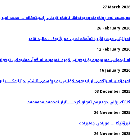
27 March 2026
مەبەست لەم ڕونکردنەوەیەتەنها ئاشکراکردنی ڕاسیتەکانە ... محمد امین 
26 February 2026
تەراتێنی میت راگرن؛ تەڵەکە لە بن دەرگایە! ... خالید قادر
12 February 2026
لە ئیخوانى عەرەبەوە بۆ ئیخوانى کورد, ئەزمونم لە گەڵ مەلایەکى ئیخوان
16 January 2026
ئەردۆغان لە رێگەی بارزانییەوە کۆتایی بە پڕۆسەی ئاشتی دێنێت؟ ... رێب
03 December 2025
کاتێك پۆلی دو١نزەم تەواو کرد ... ئاراز ئەحمەد محەممەد
26 November 2025
ئیرۆتیکا ... قوبادی جەلیزادە
26 November 2025