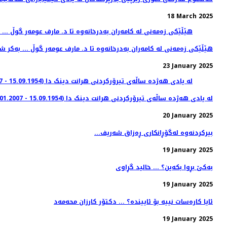
18 March 2025
هێڵێکی زەمەنی لە کامەران بەدرخانەوە تا د. مارف عومەر گوڵ ... بەکر ش
23 January 2025
لە یادی هەژدە ساڵەی تیرۆرکردنی هرانت دینک دا (15.09.1954 - 19.01.2007) ... بەکر شوانی
20 January 2025
...بیرکردنەوە لەگۆڕانکاری ڕەزاق شەریف
19 January 2025
بەکێ بڕوا بکەین؟ ... خالید گڕاوی
19 January 2025
ئایا کارەسات نییە بۆ ئاییندە؟ ... دکتۆر کارزان محەمەد
19 January 2025