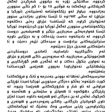
کردووە. ساڵانێکی زۆرە بە بیانووی شەڕکردن لەگەڵ
گەریلاکانی (پەکەکە) بە قوڵایی ٢٥ بۆ ٤٠ کم خاڵی سنووری
بەزاندووە. جیاواز لەو رێککەوتننامە ئەمنییانەی (تورکیا و
عێراق) لە ساڵی ١٩٨٣وە تا ئێستا بەناوی بەزاندنی سنوور
لەنێوانیان کراوە، (لە ئێستاشدا عێراق رەتی دەکاتەوە
رێککەوتننامەی سنووری لەگەڵ تورکیا نوێ کردبێتەوە)، تورکیا
ئێستا قەوارەیەکی سەربازیی جێگیر و هەمیشەیی دروست
کردووە، له‌ بادینانه‌وه‌ ده‌ست پێده‌کات و به‌ درێژایی ناوچه‌
ستراتیژییه‌کانی برادۆست و سیده‌کان تێپه‌ڕ ده‌بێت و تا
دامێنه‌کانی قه‌ندیل درێژ ده‌بێته‌وه‌.
ئەم داگیرکارییە نایاساییە، ئامانجی دروستکردنی
هەژموونێکی سەربازییە، کە سەروەریی خاکی هەرێم و عێراق
بە تەواوی بنکۆڵ دەکات و لە ئەگەری هەر گۆڕانکاریی و
پێشهاتێکی نەخوازراودا بەرووی هەرێمی کوردستاندا
بتەقێتەوە.
مەترسییەکەش تەنها لە بوونی جەندرمە و تانک و فڕۆکەکاندا
کورت نابێتەوە؛ بەڵکو دەزگای سیخوڕیی تورکیا (میت) تۆڕێکی
فراوانی لە ناو شار و شارۆچکەکانی هەرێمدا چنیوە. لە
پارێزگای دهۆکەوە تا هەولێر و سلێمانی و هەڵەبجە و
کەرکوک، تەڵەی لە بن دەرگای ئەو هەرێمە داناوە. (میت) لەژێر
ناوی کۆمپانیای بازرگانی، چالاکی پەروەردەیی و هونەری و
رێکخراوەیی، پارتی سیاسی وەک بەشێک لە تورکمانەکان،
میدیای سێبەر، تۆڕێکی بەکرێگیراوی ناو سۆشیال میدیا،