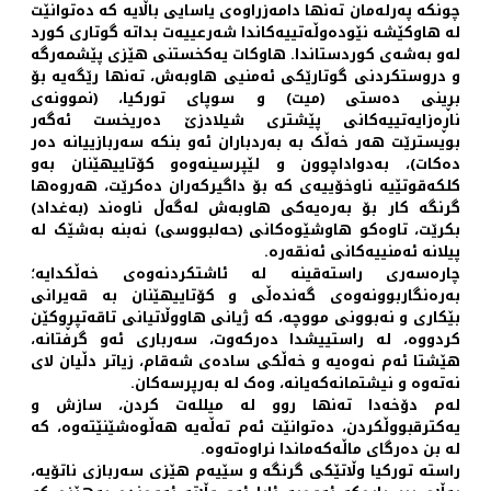
چونکە پەرلەمان تەنها دامەزراوەی یاسایی باڵایە کە دەتوانێت
لە هاوکێشە نێودەوڵەتییەکاندا شەرعییەت بداتە گوتاری کورد
لەو بەشەی کوردستاندا. هاوکات یەکخستنی هێزی پێشمەرگە
و دروستکردنی گوتارێکی ئەمنیی هاوبەش، تەنها رێگەیە بۆ
بڕینی دەستی (میت) و سوپای تورکیا، (نموونەی
ناڕەزایەتییەکانی پێشتری شیلادزێ دەریخست ئەگەر
بویسترێت هەر خەڵک بە بەردباران ئەو بنکە سەربازییانە دەر
دەکات)، بەدواداچوون و لێپرسینەوەو کۆتاییهێنان بەو
کلکەقوتێیە ناوخۆییەی کە بۆ داگیرکەران دەکرێت، هەروەها
گرنگە کار بۆ بەرەیەکی هاوبەش لەگەڵ ناوەند (بەغداد)
بکرێت، تاوەکو هاوشێوەکانی (حەلبووسی) نەبنە بەشێک لە
پیلانە ئەمنییەکانی ئەنقەرە.
چارەسەری راستەقینە لە ئاشتکردنەوەی خەڵکدایە؛
بەرەنگاربوونەوەی گەندەڵی و کۆتاییهێنان بە قەیرانی
بێکاری و نەبوونی مووچە، کە ژیانی هاووڵاتیانی تاقەتپڕوکێن
کردووە، لە راستییشدا دەرکەوت، سەرباری ئەو گرفتانە،
هێشتا ئەم نەوەیە و خەڵکی سادەی شەقام، زیاتر دڵیان لای
نەتەوە و نیشتمانەکەیانە، وەک لە بەرپرسەکان.
لەم دۆخەدا تەنها روو لە میللەت کردن، سازش و
یەکترقبووڵکردن، دەتوانێت ئەم تەڵەیە هەڵوەشێنێتەوە، کە
لە بن دەرگای ماڵەکەماندا نراوەتەوە.
راستە تورکیا وڵاتێکی گرنگە و سێیەم هێزی سەربازی ناتۆیە،