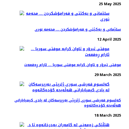
25 May 2025
سلێمانی و یەکێتی و فەرامۆشکردن ... محەمە نوری
12 April 2025
موفتی تیرۆر و تاوان کرایە موفتی سوریا ... ئارام ڕەفعەت
29 March 2025
کەلسوم فەرشی سوری ژێرپێی بەرپرسەکان لە یادی کیمیابارانی
هەڵەبجە کۆدەکاتەوە
18 March 2025