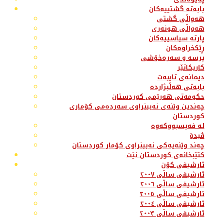
بابەتە گشتییەکان
هەواڵی گشتی
هەواڵی هونەری
پارتە سیاسییەکان
ڕێکخراوەکان
پرسە و سەرەخۆشی
کاریکاتێر
دیمانەی تایبەت
بابەتی هەڵبژاردە
حکومەتی هەرێمی کوردستان
چەندین وێنەی نەبینراوی سەردەمی کۆماری
کوردستان
لە فەیسبووکەوە
ڤیدۆ
چەند وێنەیەکی نەبینراوی کۆمار کوردستان
کتێبخانەی کوردستان نێت
ئارشیفی کۆن
ئارشیفی ساڵی ٢٠٠٧
ئارشیفی ساڵی ٢٠٠٦
ئارشیفی ساڵی ٢٠٠٥
ئارشیفی ساڵی ٢٠٠٤
ئارشیفی ساڵی ٢٠٠٣