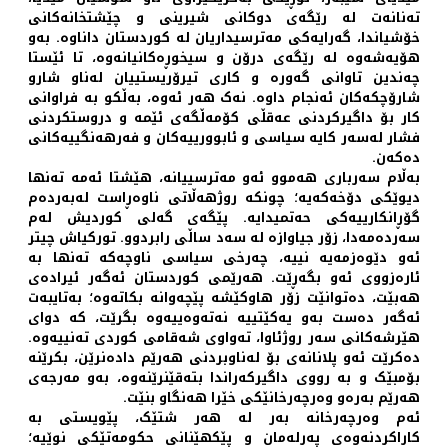
تەنانەت لە رێگەی دوکانی شیرینی و چێشتخانەکانی
خۆشیاندا، گەرایەکی مەترسیداریان لە کوردستان داناوە. بەو
هۆیەشەوە لە رێگەی درۆن و سیخوڕەکانیانەوە، تا ئێستا
چەندین تاوانی گەورە و کاری تیرۆریستییان لەناو شارو
شارۆچکەکان ئەنجام داوە. نەک هەر ئەوە، بەڵکو بە فراوانی
کار بۆ داگیرکردنی عەقڵی کۆمەڵگەی ئێمە و دروستکردنی
فشار لەسەر کایە سیاسی و ئابوورییەکان و فەرهەنگییەکانی
دەکەن.
بەڵام سەرباری هەموو ئەو مەترسییانە، هێشتا ئەمە تەنها
دیوێکی دۆخەکەیە؛ چونکە روژهەڵاتی ناوەڕاست لەبەردەم
گۆڕانکارییەکی حەتمیدایە. پێگەی گەلی کوردیش لەم
سەردەمەدا، زۆر جیاوازە لە سەد ساڵی رابردوو. تورکیاش چیتر
ئەو دێوەزمەیە نییە، چەرخی سیاسی ناوچەکە تەنها بە
ئارەزووی ئەو بگەڕێت. هەرێمی کوردستان ئەگەر ئیرادەی
هەبێت، دەتوانێت زۆر هاوکێشە پێچەوانە بکاتەوە؛ بەتایبەت
ئەگەر دەست بەو یەکێتییە نەتەوەییەوە بگرێت، کە دوای
هێرشەکانی سەر روژئاوا، تەواوی شەقامی کوردی تەنییەوە.
دەکرێت ئەو پلانانەی بۆ لەناوبردنی هەرێم دادەنرێن، بکرێنە
بۆمبێک و بە رووی داگیرکەراندا بتەقێنرێنەوە، بەو مەرجەی
هەرێم بەرەو وەرچەرخانێکی خێرا هەنگاو بنێت.
ئەم وەرچەرخانە بەر لە هەر شتێک، پێویستی بە
کاراکردنەوەی پەرلەمان و پێکهێنانی حکومەتێکی نوێیە؛