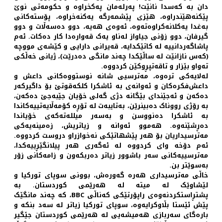
دان بە کەسدا نانێت! پەرلەمان پەکخراوە و حکومەتی نوێ
پێکنەهێندراوە، هێزی پێشمەرگە یەکنەخراوە، پۆستەکانی
بەغدا یەکلانەکراوەتەوە، ئەوەی هەیە، دوو دەسەڵات و دوو
گیرفان، دوو زۆنی جیاواز لەناو یەک قەوارەدا کار دەکات. ئەم
پاشاگەردانییە لە کاتێکدایە، قەیرانی دارایی و کێشەی مووچە
(کەس نازانێت لە ساڵێکدا چەند مانگی دەدرێت)، ژیانی خەڵکی
تەواو بێزار و تاقەتپڕوکێن کردووە.
لەلایەکی ترەوە، مەترسیی شانە نوستووەکانی داعش و
داعش‌فکرەکان و ئەوانەی بە ئاشکرا کلکەقوتێ بۆ داگیرکەر
دەکەن و ئەجێندای بێگانە دژی گەلی خۆیان جێبەجێ دەکەن،
بە رۆژی رووناک دەبینرێن، بەتایبەت لە تۆڕە کۆمەڵایەتییەکاندا
بە ئاشکرا دەنووسن و بەسەر میللەتەکەی خۆیاندا
دەڕشێنەوە. هەموو ئەوانە و زیاتریش، زەمینەیەکی
مەترسیداریان بۆ هەر پێشهاتێکی نەخوازراو دروست کردووە.
ئەم دۆخە وای کردووە لە ئەگەری هەر پیلانگێڕییەکدا،
مەترسییەکانی سەر باشوور زیاتر دەربکەون و زامەکانی زۆر
بەسوێتر بن.
خاڵی مەترسیداری هەرە گەورەش، بوونی سوپای تورکیا و
لێشاوێک لە میتە لە هەرێمی کوردستان. بە
پشتڕاستکردنەوەی راپۆرتێکی کەناڵی BBC، کە چەند مانگێک
پێش ئێستا بڵاوکرایەوە، سوپای تورکیا زیاتر لە سەد بنکە و
بارەگای سەربازی هەمیشەیی لە هەرێمی کوردستان جێگیر