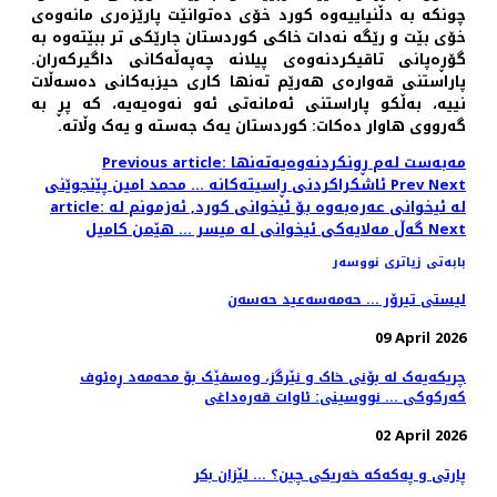
چونکە بە دڵنیاییەوە کورد خۆی دەتوانێت پارێزەری مانەوەی
خۆی بێت و رێگە نەدات خاکی کوردستان جارێکی تر ببێتەوە بە
گۆڕەپانی تاقیکردنەوەی پیلانە چەپەڵەکانی داگیرکەران.
پاراستنی قەوارەی هەرێم تەنها کاری حیزبەکانی دەسەڵات
نییە، بەڵکو پاراستنی ئەمانەتی ئەو نەوەیەیە، کە پڕ بە
گەرووی هاوار دەکات: کوردستان یەک جەستە و یەک وڵاتە.
Previous article: مەبەست لەم ڕونکردنەوەیەتەنها
Next
Prev
ئاشکراکردنی ڕاسیتەکانە ... محمد امین پێنجوێنی
article: لە ئیخوانى عەرەبەوە بۆ ئیخوانى کورد, ئەزمونم لە
Next
گەڵ مەلایەکى ئیخوانى لە میسر ... هێمن کامیل
بابەتی زیاتری نووسەر
لیستی تیرۆر ... حەمەسەعید حەسەن
09 April 2026
چریکەیەک لە بۆنی خاک و نێرگز، وەسفێک بۆ محەمەد ڕەئوف
کەرکوکی ... نووسینی: ئاوات قەرەداغی
02 April 2026
پارتی و پەکەکە خەریکی چین؟ ... لێزان بکر