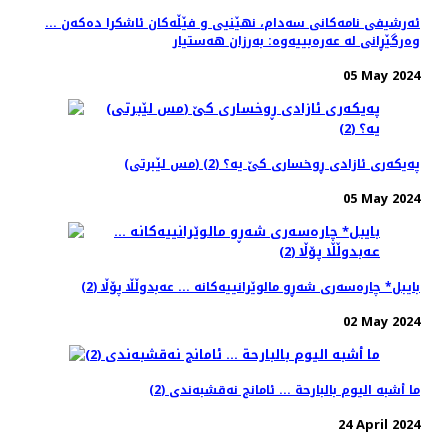
ئەرشیفی نامەکانی سەدام، نهێنیی و فێڵەکان ئاشکرا دەکەن ...
وەرگێڕانی لە عەرەبییەوە: بەرزان هەستیار
05 May 2024
(مس لێبرتی) پەیکەری ئازادی ڕوخساری کێ یە؟ (2)
05 May 2024
بایبل* چارەسەری شەڕو مالوێرانییەکانە ... عەبدوڵڵا پۆڵا (2)
02 May 2024
ما أشبه الیوم بالبارحة ... ئامانج نەقشبەندی (2)
24 April 2024