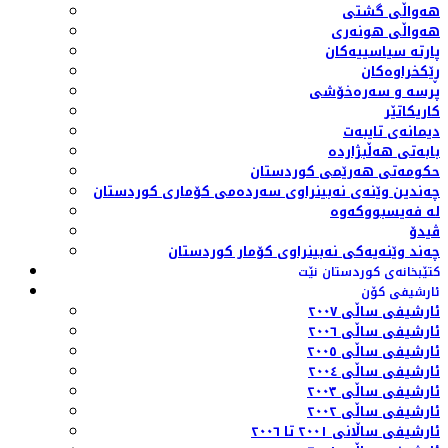
هەواڵی گشتی
هەواڵی هونەری
پارتە سیاسییەکان
ڕێکخراوەکان
پرسە و سەرەخۆشی
کاریکاتێر
دیمانەی تایبەت
بابەتی هەڵبژاردە
حکومەتی هەرێمی کوردستان
چەندین وێنەی نەبینراوی سەردەمی کۆماری کوردستان
لە فەیسبووکەوە
ڤیدۆ
چەند وێنەیەکی نەبینراوی کۆمار کوردستان
کتێبخانەی کوردستان نێت
ئارشیفی کۆن
ئارشیفی ساڵی ٢٠٠٧
ئارشیفی ساڵی ٢٠٠٦
ئارشیفی ساڵی ٢٠٠٥
ئارشیفی ساڵی ٢٠٠٤
ئارشیفی ساڵی ٢٠٠٣
ئارشیفی ساڵی ٢٠٠٢
ئارشیفی ساڵانی ٢٠٠١ تا ٢٠٠٦