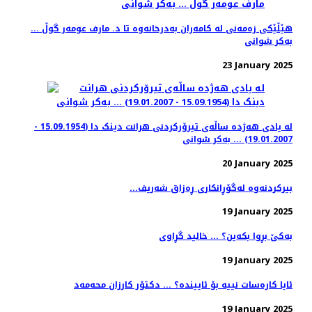
هێڵێکی زەمەنی لە کامەران بەدرخانەوە تا د. مارف عومەر گوڵ ...
بەکر شوانی
23 January 2025
لە یادی هەژدە ساڵەی تیرۆرکردنی هرانت دینک دا (15.09.1954 -
19.01.2007) ... بەکر شوانی
20 January 2025
...بیرکردنەوە لەگۆڕانکاری ڕەزاق شەریف
19 January 2025
بەکێ بڕوا بکەین؟ ... خالید گڕاوی
19 January 2025
ئایا کارەسات نییە بۆ ئاییندە؟ ... دکتۆر کارزان محەمەد
19 January 2025