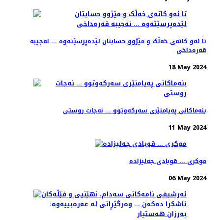
تا ئەو کاتەی خەڵک و مێژوو حسابتان لێدەپرسێتەوە ... نەجیبە
قەرەداخی
18 May 2024
بنەماكانی پەیامنێری سەركەوتوو ... نەجات روستی
11 May 2024
موکری ... قوبادی جەلیزادە
06 May 2024