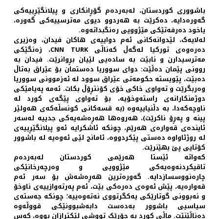
باشووری کوردستان، لەبەردەم گۆڕانکاری و پیلانگێڕییەکی
گەورەدایە، دەکرێت بە هەردوو دیوی مەترسییەکی گەورە،
یاخود دەرفەتێکی مێژوویی رەنگبداتەوە.
لەلایەک، لێدوانەکانی ئەم دواییەی هاکان فیدان، وەزیری
دەرەوەی تورکیا لەگەڵ کەناڵی CNN TURK، زەنگێکی
مەترسیدارن و نابێت بە سادەیی لێیان بڕوانرێت. فیدان بە
روونی پێمان دەڵێت: دوای سووریا دەستمان بۆ عێراق بەتاڵ
دەبێت، پێویستە حکومەتی عێراق سوود لە ئەزموونی سووریا
وەربگرێت و تەواوی خاکی خۆی کۆنتڕۆڵ بکات. ئەمە پەیامێکی
دوژمنکارانەی راستەوخۆیە، بۆ تەواوی پێگەی کورد لە
ناوچەکەدا، بە دڵنیاییەوە (بە قسەکانی کونسڵەکەی هەولێر
پینە و پەڕۆ ناکرێت)، هەروەها هەڕەشەیەکی جدییە لەسەر
ئایندەی قەوارەی هەرێم، چونکە ئاشکرایە ئەو پیلانگێڕییەی
لە روژئاواوە دەستی پێکردووە، ئامانج لێی ئەوەیە لە باشوور
کۆتایی پێ بهێنرێت.
کەواتە ئێستا هەرێمی کوردستان لەبەردەم
تاقیکردنەوەیەکی مێژوویی و وەرچەرخانێکی
چارەنووسسازدایە. گەورەترین هەڕەشەش بۆ سەر ئەم
قەوارەیە، پێش ئەوەی دەرەکی بێت، ئەم پەرتەوازییەی ناوخۆ
و نەبوونی گوتارێکی یەکگرتووی نەتەوەییە؛ چونکە جەستەی
سیاسیی باشوور بەدەست دابەشبوونێکی قووڵەوە
دەناڵێنێت. ماڵی کورد بە جۆرێک تووشی لێکترازان بووە، کەس