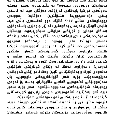
بەڵام پرسیارەکە ئەوەیە ئایا ئەو وڵاتە ئەوەندە بەهێزە کە
نەتوانرێت روبەڕووی ببینەوە؟ بە دڵنیاییەوە نەخێر، چونکە
دەوڵەتی تورکیا پایەکانی لەرزۆکە. دەزگای میت لە ئاستی
پلانی دژە-سیخوڕیدا فشۆڵترین دەزگایە؛ نموونەی
رووداوەکەی ساڵی ٢٠١٧ کاتێک دوو ئەفسەری باڵای میت
(ئایدن گونێل و ئەرهان پەکچەتین) لە ژێر چاودێری راستەوخۆی
(هاکان فیدان) و تۆڕێکی فراوانی سیخوڕییەوە، ویستیان
سەرکردەیەکی باڵای (پەکەکە) دەستگیر بکەن، بەڵام پلانەکە
بەسەر خۆیاندا قڵپ بووەوە و (پەکەکە) هەردوو
ئەفسەرەکەی دەستگیر کرد. لە رووی ئابوورییەوە، تورکیا
هێندە داڕماوە، بەرگەی گەمارۆیەکی شەش مانگیی
هاوشێوەی ئێران ناگرێت. وڵاتێک کە لەسەر مێژوو و
کولتوورێکی دزراوی میللەتانی وەک (کورد و چەرکەس و لاز و
ئەرمەن) دامەزراوە، تەنها لە رێگای گوتارێکی شۆفێنی
نەتەوەی تورک و بەکارهێنانی ئایین وەک ئامرازێکی گەوجاندن
بەرێوەدەچێت، بۆیە هەر گۆڕانکارییەکی ناوچەیی، یان
هەژموونێکی نەتەوەیی گەلانی داگیرکراو، بەسە بۆ ئەوەی
روحییەتە شۆفێنییەکەی هەڵبووەشێتەوە. هەر بۆیە سەیر
نییە ئەو یەکێتییە نەتەوەییەی ماوەی ڕابردوو کوردستانی
گرتەوە، لە ئێستاوە پایەکانی ئەو دەوڵەتەی هەژاندبێت.
لێرەوە مەترسیی راستەقینە تەنها لە تەڵەی دوژمندا نییە،
بەڵکو لە پەرتەوازیی و یەک نەبوونی خۆماندایە. کاتی ئەوە
هاتووە بەرژەوەندییە حزبییەکان بکرێنە قوربانی نیشتمان؛