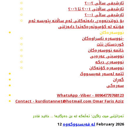
ئارشیفی ساڵی ٢٠٠٢
ئارشیفی ساڵانی ٢٠٠١ تا ٢٠٠٦
ئارشیفی ساڵی ٢٠٠١
بۆ خوێندنەوەی بابەتەکانی ئەم ساڵانە پێویسە ئەم
فۆنتە لە کۆمپوتەرەکەتدا دابەزێنی
نووسەرەکان
نووسەرە ناسراوەکان-
کوردستان نێت
خانمە نووسەرەکان
نووسینی عەرەبی
نووسەری دیکە
نووسەرە کۆنەکان
ئێمە لەسەر فەیسبووک
گەڕان
سەرەکی
WhatsApp -Viber - 00964770768123
Contact - kurdistannet@hotmail.com Omar Faris Aziz
تەراتێنی میت راگرن؛ تەڵەکە لە بن دەرگایە! ... خالید قادر
12 February 2026
لە فەیسبووکەوە