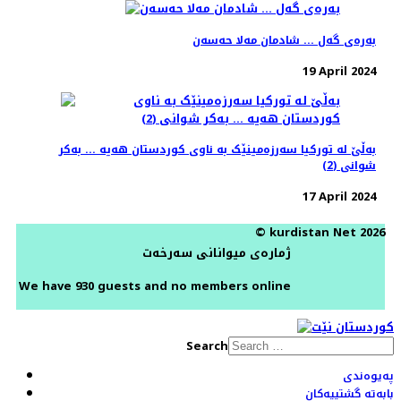
بەرەی گەل ... شادمان مەلا حەسەن
19 April 2024
بەڵێ لە تورکیا سەرزەمینێک بە ناوی کوردستان هەیە ... بەکر
شوانی (2)
17 April 2024
© kurdistan Net 2026
ژمارەی میوانانی سەرخەت
We have 930 guests and no members online
Search
پەیوەندی
بابەتە گشتییەکان