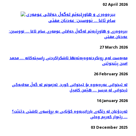
02 April 2026
بیره‌وه‌ری و هاوڕێیه‌تم لەگەڵ جه‌لالی عومەری سام ئاغا ... نووسین:
عه‌دنان مفتی
27 March 2026
مەبەست لەم ڕونکردنەوەیەتەنها ئاشکراکردنی ڕاسیتەکانە ... محمد
امین پێنجوێنی
26 February 2026
لە ئیخوانى عەرەبەوە بۆ ئیخوانى کورد, ئەزمونم لە گەڵ مەلایەکى
ئیخوانى لە میسر ... هێمن کامیل
16 January 2026
ئەردۆغان لە رێگەی بارزانییەوە کۆتایی بە پڕۆسەی ئاشتی دێنێت؟
... رێبوار کەریم وەلی
03 December 2025