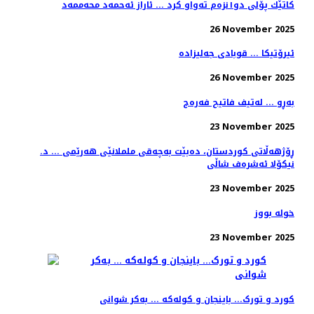
کاتێك پۆلی دو١نزەم تەواو کرد ... ئاراز ئەحمەد محەممەد
26 November 2025
ئیرۆتیکا ... قوبادی جەلیزادە
26 November 2025
بەڕو ... لەتیف فاتیح فەرەج
23 November 2025
ڕۆژهەڵاتی کوردستان، دەبێت بەچەقی ململانێی هەرێمی ... د.
نیکۆلا ئەشرەف شاڵی
23 November 2025
خولە بووز
23 November 2025
کورد و تورک... باینجان و کولەکە ... بەکر شوانی