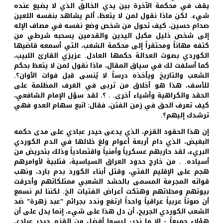
يقف في محكمة الآخرة بين يدي الخالق الذي لا يضيع عنده
شيء. لكن ماذا نقول لمن لا يتعظ، ألم يشاهد بنفسه اللعين
صدام حسين، كيف تحول من شخص وضع نفسه في مصاف الإله
إلى شخص ذليل مكبل اليدين والقدمين يسحبه شرطي من
كتفه مهاناً ومحتقراً إلى محكمة الشعب، التي أسمعه قاضيها
الكوردي بصوت العدالة حكمها العادل. عزيزي القارئ اللبيب،
كما أسلفت لك في سياق المقال، ماذا نقول لمن لا يتعظ بحكم
الشعب والتاريخ ويأخذه درساً لا يُنسى قبل فوات الأوان؟.
للأسف، هذا هو أخلاق من تربى في الغرف المظلمة على
الحقد والكراهية وأشياء أخرى. . ؟. لقد سؤل الإمام الشافعي،
كيف تعرف الحق في زمن الفتن، فقال: اتبع سهام العدو فهي
ترشدك إليهم؟.
إن هذا الحقود القزم، الذي يدعى حيدر عبادي على مدى حكمه
البغيض، الذي دام أربعة أعوام ولغ خلالها في الدم الكوردي
البريء، لقد حاربهم عسكرياً وأمنياً واقتصادياً وذلك بتحريض من
أسياده. . من خارج حدود العراق السياسية، فتلبية لأوامرهم
هجم على الإقليم الفتي، وقتل أبناء الكورد بدم بارد، ونهب
قواته المجرمة المسمى بالحشد الشعبي ممتلكاتهم وأحرقت
بيوتهم ومحلاتهم وهتكت أعراض الفتيات الخ. لكننا لم نسمع
أن صوتاً عربياً عراقياً واحداً ارتفع وندد بجرائم "عبد زهرة" ضد
الشعب الكوردي الجريح، أن دل هذا على شيء، إنما يدل على أن
هؤلاء جميعاً - إلا ما ندر- ليسوا أفضل من القزم حيدر عبادي