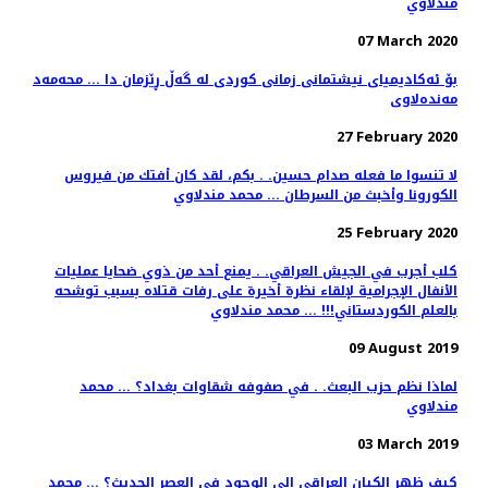
مندلاوي
07 March 2020
بۆ ئەکادیمیای نیشتمانی زمانی کوردی لە گەڵ ڕێزمان دا ... محەمەد
مەندەلاوی
27 February 2020
لا تنسوا ما فعله صدام حسين. . بكم، لقد كان أفتك من فيروس
الكورونا وأخبث من السرطان ... محمد مندلاوي
25 February 2020
كلب أجرب في الجيش العراقي. . يمنع أحد من ذوي ضحايا عمليات
الأنفال الإجرامية لإلقاء نظرة أخيرة على رفات قتلاه بسبب توشحه
بالعلم الكوردستاني!!! ... محمد مندلاوي
09 August 2019
لماذا نظم حزب البعث. . في صفوفه شقاوات بغداد؟ ... محمد
مندلاوي
03 March 2019
كيف ظهر الكيان العراقي إلى الوجود في العصر الحديث؟ ... محمد