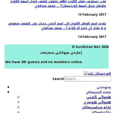
متى يستوعب بعض الكورد أنهم ينتمون لشعب أصيل اسمه الكورد
ولوطن عريق اسمه كوردستان!! ... محمد مندلاوي
15 February 2017
تغيير اسم الوطن الأصيل إلى اسم أجنبي دخيل على الشعب مرفوض
و لا يقبل أي تبرير أو تأويل؟... محمد مندلاوي
14 February 2017
© kurdistan Net 2026
ژمارەی میوانانی سەرخەت
We have 281 guests and no members online
Search
پەیوەندی
بابەتە گشتییەکان
هەواڵی گشتی
هەواڵی هونەری
پارتە سیاسییەکان
ڕێکخراوەکان