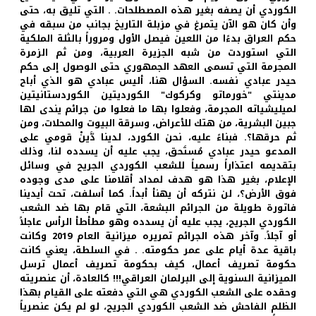
الكوردي أن يصفه بغير هذه المصطلحات. . التي تليق به، حتى
وأن كان هو الآن يتمرغ في مزبلة التاريخ بجانب من سبقه في
حكم العراق بدءًا من اللعين فيصل الأول ومروراً بالثلة الملكية
التي استوردت من شبه الجزيرة العربية، ومن ثم الزمرة
المجرمة التي تسمى العهد الجمهوري حتى الوصول إلى حكم
حيدر عبادي نفسه. السؤال هنا، أليس عبادي هو الذي أباح
مدينتي "خورماتو وكركوك" الكورديتين الكوردستانيتين
لميليشياته المجرمة، وفعلوا بها ما فعلوا من جرائم يندى لها
جبين البشرية، من هتك للأعراض، وسرقة البيوت والمحلات، ومن
ثم حرقها؟. فبناءً عليه، نحن الكورد، لدينا دَّينْ قومي على
المدعو حيدر عبادي مُستَحق، يجب عليه أن يسدده لنا، وذلك
بتقديمه اعتذاراً رسمياً للشعب الكوردي الجريح في وسائل
الإعلام، بغير هذا هو هدف لمداد أقلامنا على مدى وجوده
فوق الأرض؟، لن نتركه أن يهنأ أبداً. كما أسلفت، تحت أيدينا
فاتورة طويلة من الجرائم البشعة، التي قام بها ضد الشعب
الكوردي الجريح، يجب عليه أن يسدده وهو مطأطأ الرأس عاجلاً
أو آجلاً. وآخر هذه الجرائم تمريره ميزانية العام 2019 وكانت
باقية عدة أيام على عمر حكومته. . في السلطة، يعني كانت
حكومة تصريف أعمال، كيف بحكومة تصريف أعمال ترسل
الميزانية السنوية إلى البرلمان العراقي!!! كالعادة، أن عنصريته
وحقده على الشعب الكوردي هي التي دفعته على القيام بهذا
الظلم الفاحش ضد الشعب الكوردي الجريح، لو لم يكن عنصرياً