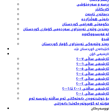
پرسە و سەرەخۆشی
کاریکاتێر
دیمانەی تایبەت
بابەتی هەڵبژاردە
حکومەتی هەرێمی کوردستان
چەندین وێنەی نەبینراوی سەردەمی کۆماری کوردستان
لە فەیسبووکەوە
ڤیدۆ
چەند وێنەیەکی نەبینراوی کۆمار کوردستان
کتێبخانەی کوردستان نێت
ئارشیفی کۆن
ئارشیفی ساڵی ٢٠٠٧
ئارشیفی ساڵی ٢٠٠٦
ئارشیفی ساڵی ٢٠٠٥
ئارشیفی ساڵی ٢٠٠٤
ئارشیفی ساڵی ٢٠٠٣
ئارشیفی ساڵی ٢٠٠٢
ئارشیفی ساڵانی ٢٠٠١ تا ٢٠٠٦
ئارشیفی ساڵی ٢٠٠١
بۆ خوێندنەوەی بابەتەکانی ئەم ساڵانە پێویسە ئەم
فۆنتە لە کۆمپوتەرەکەتدا دابەزێنی
نووسەرەکان