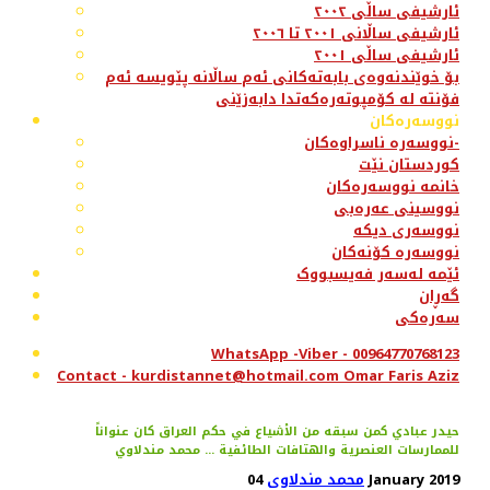
ئارشیفی ساڵی ٢٠٠٢
ئارشیفی ساڵانی ٢٠٠١ تا ٢٠٠٦
ئارشیفی ساڵی ٢٠٠١
بۆ خوێندنەوەی بابەتەکانی ئەم ساڵانە پێویسە ئەم
فۆنتە لە کۆمپوتەرەکەتدا دابەزێنی
نووسەرەکان
نووسەرە ناسراوەکان-
کوردستان نێت
خانمە نووسەرەکان
نووسینی عەرەبی
نووسەری دیکە
نووسەرە کۆنەکان
ئێمە لەسەر فەیسبووک
گەڕان
سەرەکی
WhatsApp -Viber - 00964770768123
Contact - kurdistannet@hotmail.com Omar Faris Aziz
حيدر عبادي كمن سبقه من الأشياع في حكم العراق كان عنواناً
للممارسات العنصرية والهتافات الطائفية ... محمد مندلاوي
04 January 2019
محمد مندلاوی