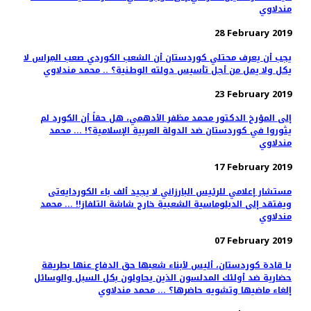
مندلاوي
28 February 2019
يجب أن يعرف محتلي كوردستان أن الشعب الكوردي صعب المِراس لا
يكل ولا يمل من أجل تأسيس دولته الوطنية؟ .. محمد مندلاوي
23 February 2019
إلى المؤرخ الدكتور محمد مظفر الأدهمي، هل حقاً أن الكورد لم
يثوروا في كوردستان ضد الدولة العربية الإسلامية؟! ... محمد
مندلاوي
17 February 2019
مستشار إعلامي للرئيس البارزاني لا يجيد ‌ألف باء الکوردایەتی
ويفتقد إلى الدبلوماسية الشعبية خارج شاشة التلفاز!! ... محمد
مندلاوي
07 February 2019
يا قادة كوردستان، أليس لأبناء شعبها حق الدفاع عنها بطريقة
حضارية ضد أولئك المدلسون الذين يحاولون بكل السبل والوسائل
إلغاء ماضيها وتشويه حاضرها؟ ... محمد مندلاوي