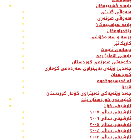
بابەتە گشتییەکان
هەواڵی گشتی
هەواڵی هونەری
پارتە سیاسییەکان
ڕێکخراوەکان
پرسە و سەرەخۆشی
کاریکاتێر
دیمانەی تایبەت
بابەتی هەڵبژاردە
حکومەتی هەرێمی کوردستان
چەندین وێنەی نەبینراوی سەردەمی کۆماری
کوردستان
لە فەیسبووکەوە
ڤیدۆ
چەند وێنەیەکی نەبینراوی کۆمار کوردستان
کتێبخانەی کوردستان نێت
ئارشیفی کۆن
ئارشیفی ساڵی ٢٠٠٧
ئارشیفی ساڵی ٢٠٠٦
ئارشیفی ساڵی ٢٠٠٥
ئارشیفی ساڵی ٢٠٠٤
ئارشیفی ساڵی ٢٠٠٣