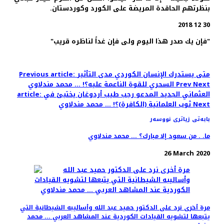
بنظرتهم الحاقدة المريضة على الكورد وكوردستان.
30 12 2018
"فإن يك صدر هذا اليوم ولى فإن غداً لناظره قريب"
Previous article: متى يستدرك الإنسان الكوردي مدى التأثير
Next
Prev
السحري للقوة الناعمة عليه؟! ... محمد مندلاوي
article: العثماني الجديد المدعو رجب طيب أردوغان يختبئ في
Next
ثوب العلمانية (الكافرة)؟! ... محمد مندلاوي
بابەتی زیاتری نووسەر
ما. . من سعود إلا مبارك؟ ... محمد مندلاوي
26 March 2020
مرة أخرى نرد على الدكتور حميد عبد الله وأساليبه الشيطانية التي
يتبعها لتشويه القيادات الكوردية عند المشاهد العربي ... محمد