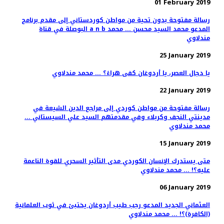
01 February 2019
رسالة مفتوحة بدون تحية من مواطن كوردستاني إلى مقدم برنامج
البوصلة في قناة a n b المدعو محمد السيد محسن ... محمد
مندلاوي
25 January 2019
يا دجال العصر، يا أردوغان كفى هراءً؟ ... محمد مندلاوي
22 January 2019
رسالة مفتوحة من مواطن كوردي إلى مراجع الدين الشيعة في
مدينتي النجف وكربلاء وفي مقدمتهم السيد علي السيستاني ...
محمد مندلاوي
15 January 2019
متى يستدرك الإنسان الكوردي مدى التأثير السحري للقوة الناعمة
عليه؟! ... محمد مندلاوي
06 January 2019
العثماني الجديد المدعو رجب طيب أردوغان يختبئ في ثوب العلمانية
(الكافرة)؟! ... محمد مندلاوي