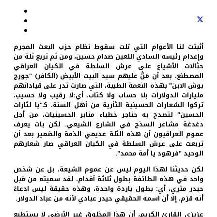
أثبتت لنا الأعوام التي تلت سقوط نظام حزب البعث المجرم
وإعدام رئيسه السادي اللعين صدام حسين، ومن ثم تربع ثلة من
حثالات الأشياع على عرش السلطة في الكيان العراقي
المصطنع، بعد أن مَنَّ عليهم سيد البيت الأبيض (الكافر) "جورج
بوش الابن" بهذه النعمة الطيبة، التي صارت تدر على قياداتهم
مليارات الدولارات بلا حساب ولا كتاب، أي:لا رقيب ولا حسيب،
تركوا الشعارات الحسينية الثأرية من أهل السنة، كـ"يا لثارات
الحسين" لتصدح به حناجر خطباء منابر الحسينيات، من أجل
دغدغة مشاعر السذج في الشارع الشيعي. لكن بات يعرف
عموم العراقيون أن هذه الثلة عديمي الذمة والضمير بعد أن
تربعت على عرش السلطة في الكيان العراقي صار شعارهم
الوحيد "فرهود يا أمة محمد".
لكن حديثنا لهذا اليوم ليس عن عموم الشيعة، بل عن شخص
واحد في هذه الطائفة بطول ثلاثة أقدام، لقد سميته من قبل
حيدر متري، أي: بطول ياردة واحدة، وهذه حقيقة ليس ادعاءً
أنه قزم، إلا أن اسمه الحقيقي حيدر عبادي لأنه من عباد الدولار.
عزيزي القارئ الكريم، أن هذا المخلوق غير الأرضي لا يستطيع