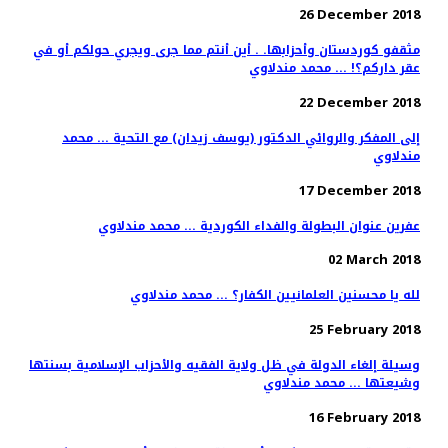
26 December 2018
مثقفو كوردستان وأحزابها. . أين أنتم مما جرى ويجري حولكم أو في
عقر داركم؟! ... محمد مندلاوي
22 December 2018
إلى المفكر والروائي الدكتور (يوسف زيدان) مع التحية ... محمد
مندلاوي
17 December 2018
عفرين عنوان البطولة والفداء الكوردية ... محمد مندلاوي
02 March 2018
لله يا محسنين العلمانيين الكفار؟ ... محمد مندلاوي
25 February 2018
وسيلة إلغاء الدولة في ظل ولاية الفقيه والأحزاب الإسلامية بسنتها
وشيعتها ... محمد مندلاوي
16 February 2018