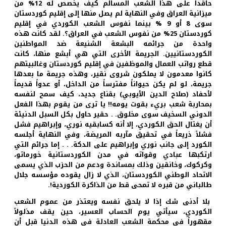
حاقداً على هذا الشعب المسالم كيف يخصص له 12% من
ميزانية العراق وفي النهاية لم يصل منها إلى إقليم كوردستان
سوى 8 أو 9 % بينما نفوس الشعب الكوردي في إقليم
كوردستان 25% من نفوس الشعب في العراق؟. لقد كانت هذه
واحدة من جرائمه البشعة الشنيعة ضد المواطنين
الكوردستانيين. الجريمة الأخرى التي هي أبشع منها، كانت
قطع رواتب العمال والموظفين في إقليم كوردستان وغالبيتهم
كانوا معدمون لا يملكون شروى نقير، وهذه جريمة ما بعدها
جريمة، لو لم يكن حيواناً مفترساً من الداخل، أو عدواً قديماً
لأحفاد (صلاح الدين الأيوبي) بقناع جديد، كيف سمح لنفسه
بمحاربة شعب بريء بقوت يومه!! يا ترى من يقوم بهذا الفعل
الدوني السخيف سوى مخلوق. . حقير حاول بكل السبل الدنيئة
أن يغتال الحق الكوردي، إلا أنه كسابقيه نوري، وإبراهيم فشل
فشلاً ذريعاً في تحقيق مآربه المريضة، وفي النهاية أجلسه
الكورد إلى جانب نوري وإبراهيم على الدكة. . . إما جرائم التي
ارتكبها عبادي وقواته في مدن الكوردستانية خورماتو،
وكركوك، وخانقين وذلك بمساندة ودعم من الحزب الذي يسمى
الاتحاد الوطني الكوردستان، الذي لا زال يقوده مؤسسه جلال
طالباني من قبره لا تمحى قط من الذاكرة الكوردية!.
بلا أدنى شك إذا لا يلحق نفسه ويعتذر من عموم الشعب
الكوردي، سيأتي يوم الحساب العسير، حين يقف مذلولاً
مقهوراً في محكمة الشعب العادلة في هذه الدنيا قبل أن