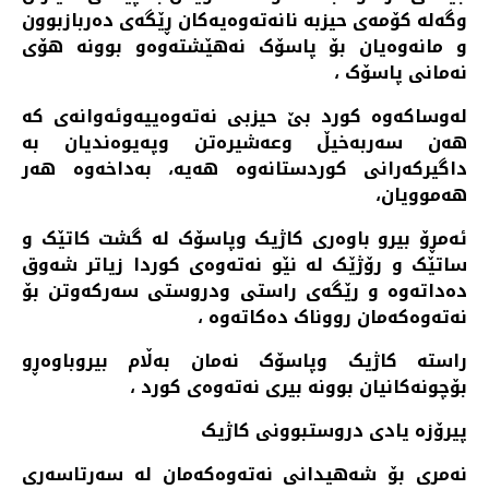
وگەلە کۆمەی حیزبە نانەتەوەیەکان ڕێگەی دەربازبوون
و مانەوەیان بۆ پاسۆک نەهێشتەوەو بوونە هۆی
نەمانی پاسۆک ،
لەوساکەوە کورد بێ حیزبی نەتەوەییەوئەوانەی کە
هەن سەربەخیڵ وعەشیرەتن وپەیوەندیان بە
داگیرکەرانی کوردستانەوە هەیە، بەداخەوە هەر
هەموویان،
ئەمڕۆ بیرو باوەری کاژیک وپاسۆک لە گشت کاتێک و
ساتێک و رۆژێک لە نێو نەتەوەی کوردا زیاتر شەوق
دەداتەوە و رێگەی راستی ودروستی سەرکەوتن بۆ
نەتەوەکەمان رووناک دەکاتەوە ،
راستە کاژیک وپاسۆک نەمان بەڵام بیروباوەڕو
بۆچونەکانیان بوونە بیری نەتەوەی کورد ،
پیرۆزە یادی دروستبوونی کاژیک
نەمری بۆ شەهیدانی نەتەوەکەمان لە سەرتاسەری