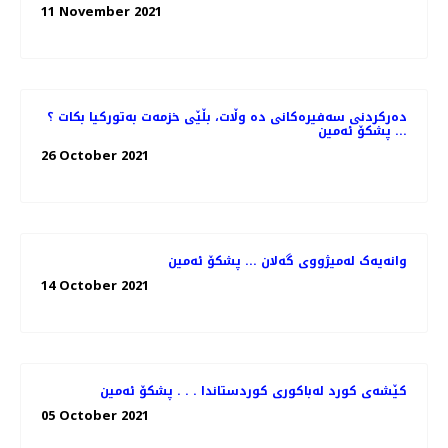
11 November 2021
دەرکردنی سەفیرەکانی دە وڵات، بڵێی خزمەت بەتورکیا بکات ؟
... پشکۆ ئەمین
26 October 2021
وانەیەک لەمیژووی گەلان ... پشکۆ ئەمین
14 October 2021
کێشەی کورد لەباکوری کوردستاندا . . . پشکۆ ئەمین
05 October 2021