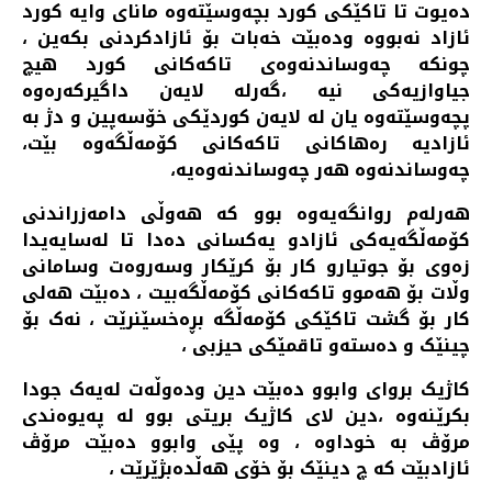
دەیوت تا تاکێکی کورد بچەوسێتەوە مانای وایە کورد
ئازاد نەبووە ودەبێت خەبات بۆ ئازادکردنی بکەین ،
چونکە چەوساندنەوەی تاکەکانی کورد هیچ
جیاوازیەکی نیە ،گەرلە لایەن داگیرکەرەوە
پچەوسێتەوە یان لە لایەن کوردێکی خۆسەپین و دژ بە
ئازادیە رەهاکانی تاکەکانی کۆمەڵگەوە بێت،
چەوساندنەوە هەر چەوساندنەوەیە،
هەرلەم روانگەیەوە بوو کە هەوڵی دامەزراندنی
کۆمەڵگەیەکی ئازادو یەکسانی دەدا تا لەسایەیدا
زەوی بۆ جوتیارو کار بۆ کرێکار وسەروەت وسامانی
وڵات بۆ هەموو تاکەکانی کۆمەڵگەبیت ، دەبێت هەلی
کار بۆ گشت تاکێکی کۆمەڵگە بڕەخسێنرێت ، نەک بۆ
چینێک و دەستەو تاقمێکی حیزبی ،
کاژیک بروای وابوو دەبێت دین ودەوڵەت لەیەک جودا
بکرێنەوە ،دین لای کاژیک بریتی بوو لە پەیوەندی
مرۆڤ بە خوداوە ، وە پێی وابوو دەبێت مرۆڤ
ئازادبێت کە چ دینێک بۆ خۆی هەڵدەبژێرێت ،