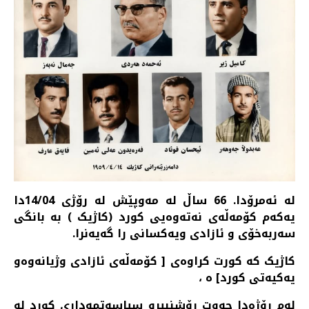
لە ئەمرۆدا. 66 ساڵ لە مەوپێش لە رۆژی 14/04دا
یەکەم کۆمەڵەی نەتەوەیی کورد (کاژیک ) بە بانگی
سەربەخۆی و ئازادی ویەکسانی را گەیەنرا.
کاژیک کە کورت کراوەی [ کۆمەڵەی ئازادی وژیانەوەو
یەکیەتی کورد] ە ،
لەم رۆژەدا حەوت رۆشنبیرو سیاسەتمەداری کورد لە