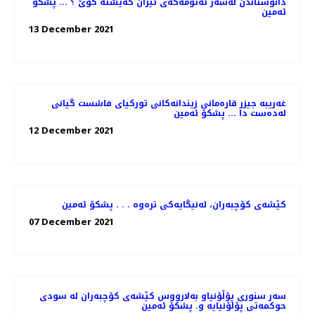
دانوستاندن لەسەر ئەتۆمەکەی ئێران گەیشتە کوێ ؟ ... پشکۆ
ئەمین
13 December 2021
غەریبە جیزر قارەمانی زیندانەکانی تورکیای فاشست گیانی
لەدەست دا ... پشکۆ ئەمین
12 December 2021
کێشەی کۆچبەران، لەنیگایەکی ترەوە . . . پشکۆ ئەمین
07 December 2021
سەر سنوری پۆڵۆنیاو بەلارووس کێشەی کۆچبەران لە سودی
حوکمەتی پۆلۆنیایە و. پشکۆ ئەمین