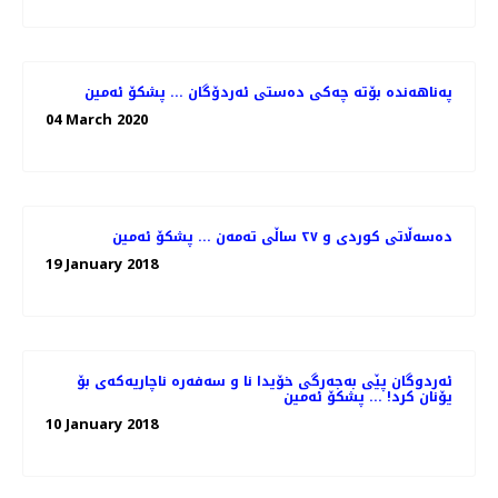
پەناهەندە بۆتە چەکی دەستی ئەردۆگان ... پشکۆ ئەمین
04 March 2020
دەسەڵاتی کوردی و ٢٧ ساڵی تەمەن ... پشکۆ ئەمین
19 January 2018
ئەردوگان پێی بەجەرگی خۆیدا نا و سەفەرە ناچاریەکەی بۆ
یۆنان کرد! ... پشکۆ ئەمین
10 January 2018