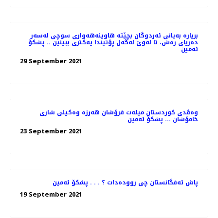
بریارە بەیانی ئەردوگان بچێتە هاوینەهەواری سوچی لەسەر
دەریای رەش، تا لەوێ لەگەل پۆتیندا یەکتری ببینین .. پشکۆ
ئەمین
29 September 2021
وەڤدی کوردستان میلەت فرۆشان هەرزە وەکیلی شاری
خامۆشان ... پشکۆ ئەمین
23 September 2021
پاش ئەفگانستان چی روودەدات ؟ . . . پشکۆ ئەمین
19 September 2021