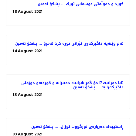
کورد و دەوڵەتی عوسمانی تورک ... پشکۆ ئەمین
18 August 2021
ئەم وێنەیە داگیرکەری ئێرانی توڕە کرد ئەمڕۆ ... پشکۆ ئەمین
14 August 2021
ئایا دەزانیت ⁉ خۆ گەر نایزانیت دەبیزانە و کوردبەو دوژمنی
داگیرکەرانبە ... پشکۆ ئەمین
13 August 2021
ڕاستییەك دەربارەی تورگووت ئوزال، ... پشکۆ ئەمین
03 August 2021