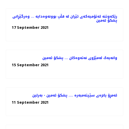
رێکەوتنە ئەتۆمیەکەی ئێران لە قڵپ بوونەوەدایە ... وەرگێڕانی
پشکۆ ئەمین
17 September 2021
وانەیەک لەمێژوی نەتەوەکان ... پشکۆ ئەمین
15 September 2021
ئەمڕۆ یانزەی سێپتەمبەرە .... پشکۆ ئەمین - بەرلین
11 September 2021