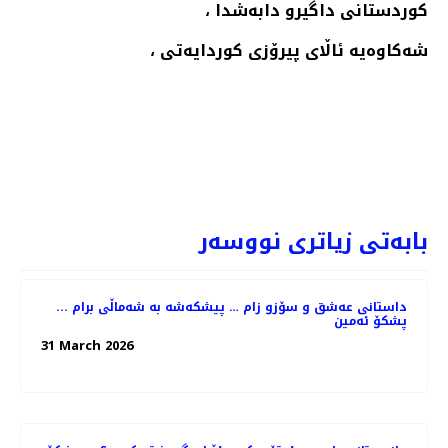
کوردستانی داگیرو دابەشدا ،
شەکاوەیە ئاڵای پیرۆزی کوردایەتی ،
NEXT
بابەتی زیاتری نووسەر
داستانی عەشق و سۆزو زام … پیشکەشە بە شەماڵی برام ...
پشکۆ ئەمین
31 March 2026