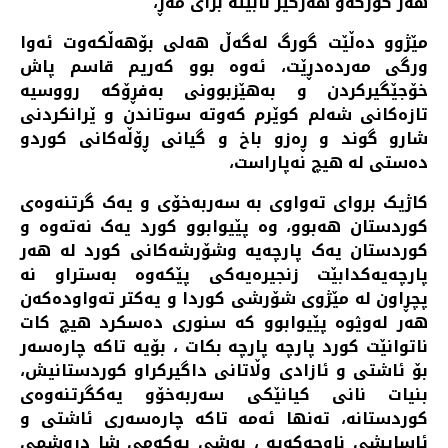
هەر گورگەو هەرگیز نابێتە برای مەڕ،
مێژوو دەڵێت گورگ لەگەڵ هەلی بۆهەڵکەوت ئەوا
ورگی مەردەدڕێت، ئەوە بوو کەریم قاسم پاش
خۆجێگیرکردن و بەهێزبوونی بەفڕۆکە رووسیە
تازەکانی شەلم کوێرم کەوتە سوتاندن و ێرانکردنی
شارو گوند و ڕەزو باخ و گیانی ڕۆڵەکانی کوردو
دەستی لە هیچ نەپاراست،
کاژیک بروای تەواوی بە سەربەخۆی و یەک گرتنەوەی
کوردستان هەبوو، وە پێیوابوو کورد یەک نەتەوە و
کوردستان یەک پارچەیە وشۆرشەکانی کورد لە هەر
پارچەیەکدابێت زنجیرەیەکی پێکەوە بەستراو نە
پچڕاون لە مێژوی شۆرشی کوردا و یەکتر تەواودەکەن
هەر لەوؽوە پێیوابوو کە سنوری دەسکرد هیچ کات
ناتوانێت کورد پارچە پارچە بکات ، بۆیە تاکە چارەسەر
بۆ ئاشتی و ئازادی وڵاتانی داگیرکراو کوردستانیش،
بنیات نانی کیانێکی سەربەخۆو یەکگرتنەوەی
کوردستانە، تەنها ئەمە تاکە چارەسەری ئاشتی و
ئاسایشی ناوچەکەیە ، بەشی یەکەمی شا دروشمی