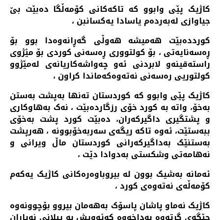
کاژیک پێی وابوو کە تاکەکانی کۆمەڵگا دەبێت بێ
جیاوازی لەبەردەم یاسادا یەکسانبن ،
کورددەبێت هەمیشە هەوڵی گەڕانەوەدا بوو بۆ
ڕەسەنایەتی ، بۆ کولتووری ڕەسەنی کوردی بۆ مؽژوی
راستەقینەو لابردنی ئەو چەواشەکاریانەی لەمێژوو
کولتوریی رەسەنی نەتەوەکەماندا کراون ،
کاژیک پێی وابوو کە کوردستان تەنها بەپشت بەستن
بەخۆ، واتە بە کورد خۆی رزگاردەبێت ، نەک بەهاوکاری
و پشتگیری داگیرکەران، دەبێت کورد پشت بەخۆی
ببەستێت، ئەوە تاکە ریگەی سەربەخۆبوونە ، هەرپشت
بەستنێک بەداگیرکەرانی کوردستان ماڵ ویرانی و
نەهامەتی وشکستی بەدوادا دێت ،
ئەمانە بەشیک بوون لە بیروباوەرەکانی کاژیک یەکەم
کۆمەڵەی نەتەوەی کورد ،
کاژیک نەماو پاشان پاسۆک بەهەمان بیروو بۆچوونەوە
جێگەی گرتەوە بەداخەوە کەئەویش بە پیلانی نەیاران