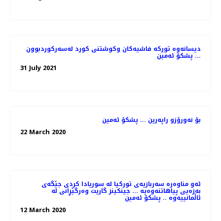
دیسانەوە تورکە فاشیەکان وکوشتنی کورد لەسەرکوردبوون
... پشکۆ ئەمین
31 July 2021
بۆ نەورۆزو راپەرین ... پشکۆ ئەمین
22 March 2020
ئەو مناوەرە سەربازیەی تورکیا لە سوریادا کردی جێگەی
بەزەیی پیاهاتنەوەیە ... جینکینز گاریت وەرگێڕانی لە
ئاڵمانییەوە .. پشکۆ ئەمین
12 March 2020