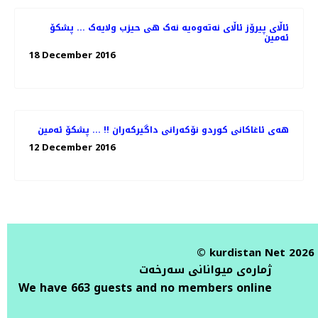
ئاڵای پیرۆز ئاڵای نەتەوەیە نەک هی حیزب ولایەک ... پشکۆ
ئەمین
18 December 2016
هەی ئاغاکانی کوردو نۆکەرانی داگیرکەران !! ... پشکۆ ئەمین
12 December 2016
© kurdistan Net 2026
ژمارەی میوانانی سەرخەت
We have 663 guests and no members online