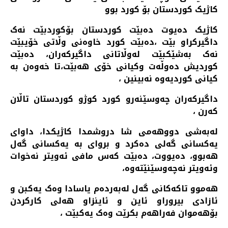
کاژیک کوردستان بۆ کورد بوو
کاژیک دەیوت دەبێت کوردستان بۆکوردبێت نەک
داگیرکراو بێت ،دەبێت کورد خاوەنی وڵاتی خۆیبێت
نەک بەشێکبێت لەوڵاتانی داگیرکەران، دەبێت
کوردیش دەوڵەت وکیانی خۆی هەبێت،تا خەوەن بە
کیانی کوردیەوە نەبینین ،
داگیرکەران چەوسێنەرو کورد کوژو کوردستان تاڵان
کەرن ،
لەبەشی دووهەمی شا دروشمدا کاژیکدا، داوای
یەکسانی گەلی دەکرد و بروای بە یەکسانی گەل
هەبوو، دەیووت، دەبێت کەس مافی ئەویتر نەخوات
وئەویتر نەچەوسێنێتەوە،
هەموو تاکەکانی گەل لەبەردەم یاسادا وەک یەکبن و
ئازادی بیروراو ئاین و ئاینزاو هەلی کارکردن
بۆهەموان فەراهەم بکرێت وەک یەکبێت ،