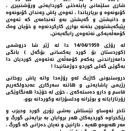
شاری سلێمانی پایتەختی کوردایەتی ورۆشنبیری ،
کۆبونەوە و بریاریاندا ، ئەوەی پاش چەندان کۆبونەوە
و دانیشتن و گەیشتن بەو ئەنجامەی کە ئەوەی
پێیگەیشتوون بخەنە بواری کارکردنەوە و خۆیان وەک
کۆمەڵەیەکی نەتەوەی رابگەیەنن،
لە رۆژی 14/04/1959 دا لە ژێر شا دروشمی
(کوردستان بۆ کورد یەکسانی بۆگەل ) بانگی
دامەزراندنی یەکەم کۆمەڵەی نەتەوەی کوردیان دا
بەگوێی گەلی کوردو دوژمنانیدا !
دروستبونی کاژیک لەو رۆژەدا واتە پاش روخانی
رژیمی پاشایەتی و هاتنە سەرکاری عەبدولکەریم
قاسم و دارو دەستەکەی ، خۆی لە خۆێدا هەنگاوێکی
زۆرئازایانە و بوێرانە ودلسۆزانە وکوردانە بوو،
ئاخر ئەوساو ئێستاش بەشی زۆری کورد وحیزب و
رێکخراوە کوردیەکان هەر بروایان بە برایەتی گورگ و
مەر هەبوەو هەیە ، نازانین و نەیان دەزانی کە گورگ ،