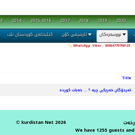
13
2014
2015-2016
2017
2018
2019
2020
نووسەرەکان
ئارشیفی کۆن
کتێبخانەی کوردستان نێت
WhatsApp -Viber - 00964770768123
Title
ئەردۆگان خەریکی چیە ؟ ... خەبات کوردە
© kurdistan Net 2026
رخەت
We have 1255 guests and