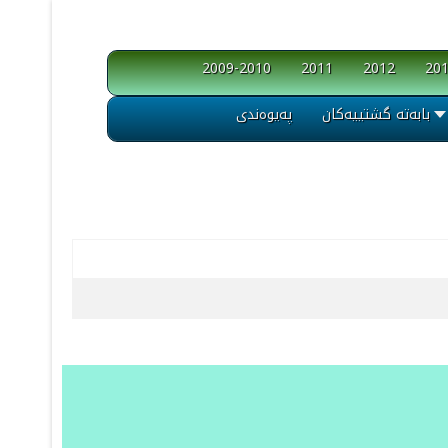
2009-2010
2011
2012
20
بابەتە گشتییەکان
پەیوەندی
Articles