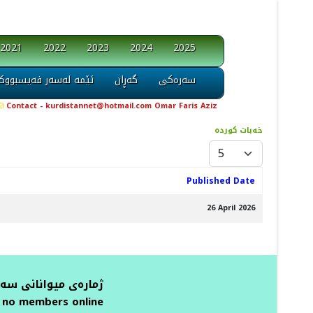
2021
2022
2023
2024
2025
سەرەکی
گەڕان
ئێمە لەسەر فەیسبووک
Contact - kurdistannet@hotmail.com Omar Faris Aziz
خەبات کوردە
Display #
Published Date
26 April 2026
ژمارەی میوانانی سە
 no members online