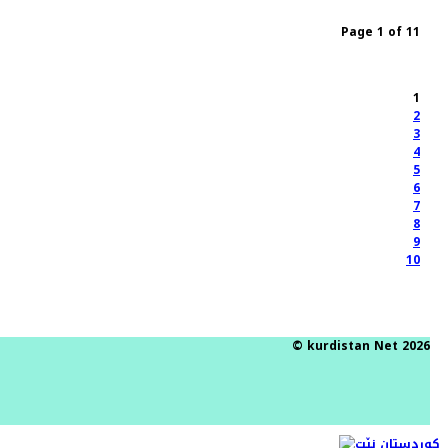
Page 1 of 11
1
2
3
4
5
6
7
8
9
10
© kurdistan Net 2026