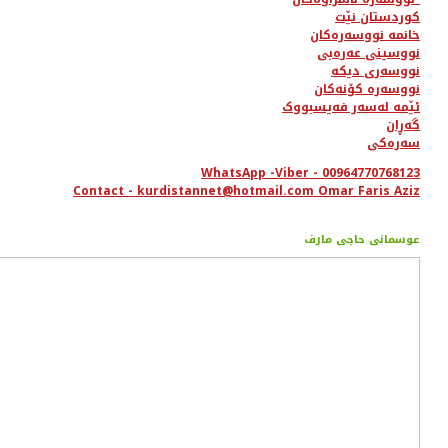
کوردستان نێت
خانمە نووسەرەکان
نووسینی عەرەبی
نووسەری دیکە
نووسەرە کۆنەکان
ئێمە لەسەر فەیسبووک
گەڕان
سەرەکی
WhatsApp -Viber - 00964770768123
Contact - kurdistannet@hotmail.com Omar Faris Aziz
عوسمانی حاجی مارف