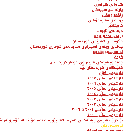
هەواڵی هونەری
پارتە سیاسییەکان
ڕێکخراوەکان
پرسە و سەرەخۆشی
کاریکاتێر
دیمانەی تایبەت
بابەتی هەڵبژاردە
حکومەتی هەرێمی کوردستان
چەندین وێنەی نەبینراوی سەردەمی کۆماری کوردستان
لە فەیسبووکەوە
ڤیدۆ
چەند وێنەیەکی نەبینراوی کۆمار کوردستان
کتێبخانەی کوردستان نێت
ئارشیفی کۆن
ئارشیفی ساڵی ٢٠٠٧
ئارشیفی ساڵی ٢٠٠٦
ئارشیفی ساڵی ٢٠٠٥
ئارشیفی ساڵی ٢٠٠٤
ئارشیفی ساڵی ٢٠٠٣
ئارشیفی ساڵی ٢٠٠٢
ئارشیفی ساڵانی ٢٠٠١ تا ٢٠٠٦
ئارشیفی ساڵی ٢٠٠١
بۆ خوێندنەوەی بابەتەکانی ئەم ساڵانە پێویسە ئەم فۆنتە لە کۆمپوتەرەک
نووسەرەکان
نووسەرە ناسراوەکان-