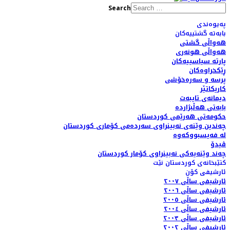
Search
پەیوەندی
بابەتە گشتییەکان
هەواڵی گشتی
هەواڵی هونەری
پارتە سیاسییەکان
ڕێکخراوەکان
پرسە و سەرەخۆشی
کاریکاتێر
دیمانەی تایبەت
بابەتی هەڵبژاردە
حکومەتی هەرێمی کوردستان
چەندین وێنەی نەبینراوی سەردەمی کۆماری کوردستان
لە فەیسبووکەوە
ڤیدۆ
چەند وێنەیەکی نەبینراوی کۆمار کوردستان
کتێبخانەی کوردستان نێت
ئارشیفی کۆن
ئارشیفی ساڵی ٢٠٠٧
ئارشیفی ساڵی ٢٠٠٦
ئارشیفی ساڵی ٢٠٠٥
ئارشیفی ساڵی ٢٠٠٤
ئارشیفی ساڵی ٢٠٠٣
ئارشیفی ساڵی ٢٠٠٢