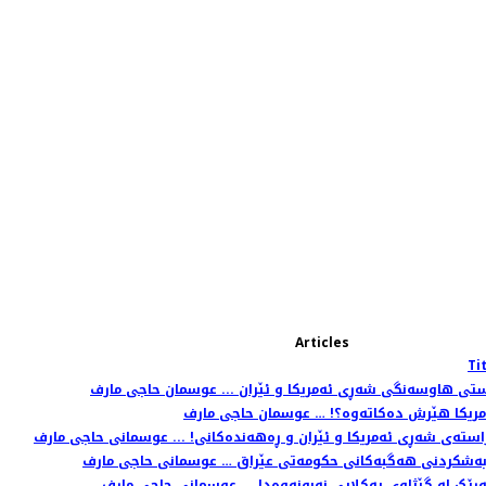
Articles
Ti
ستی هاوسەنگی شەڕی ئەمریکا و ئێران ... عوسمان حاجی مارف
مریکا هێرش دەکاتەوە؟! … عوسمان حاجی مارف
راستەی شەڕی ئەمریکا و ئێران و ڕەهەندەکانی! ... عوسمانی حاجی مارف
بەشکردنی هەگبەکانی حکومەتی عێراق … عوسمانی حاجی مارف
ڕێک لە گێژاوی یەکلایی نەبونەوەدا ... عوسمانی حاجی مارف