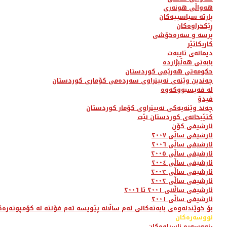
هەواڵی هونەری
پارتە سیاسییەکان
ڕێکخراوەکان
پرسە و سەرەخۆشی
کاریکاتێر
دیمانەی تایبەت
بابەتی هەڵبژاردە
حکومەتی هەرێمی کوردستان
چەندین وێنەی نەبینراوی سەردەمی کۆماری کوردستان
لە فەیسبووکەوە
ڤیدۆ
چەند وێنەیەکی نەبینراوی کۆمار کوردستان
کتێبخانەی کوردستان نێت
ئارشیفی کۆن
ئارشیفی ساڵی ٢٠٠٧
ئارشیفی ساڵی ٢٠٠٦
ئارشیفی ساڵی ٢٠٠٥
ئارشیفی ساڵی ٢٠٠٤
ئارشیفی ساڵی ٢٠٠٣
ئارشیفی ساڵی ٢٠٠٢
ئارشیفی ساڵانی ٢٠٠١ تا ٢٠٠٦
ئارشیفی ساڵی ٢٠٠١
بۆ خوێندنەوەی بابەتەکانی ئەم ساڵانە پێویسە ئەم فۆنتە لە کۆمپوتەرەک
نووسەرەکان
نووسەرە ناسراوەکان-