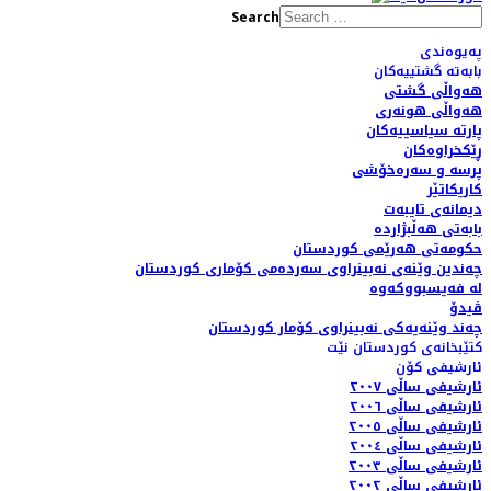
Search
پەیوەندی
بابەتە گشتییەکان
هەواڵی گشتی
هەواڵی هونەری
پارتە سیاسییەکان
ڕێکخراوەکان
پرسە و سەرەخۆشی
کاریکاتێر
دیمانەی تایبەت
بابەتی هەڵبژاردە
حکومەتی هەرێمی کوردستان
چەندین وێنەی نەبینراوی سەردەمی کۆماری کوردستان
لە فەیسبووکەوە
ڤیدۆ
چەند وێنەیەکی نەبینراوی کۆمار کوردستان
کتێبخانەی کوردستان نێت
ئارشیفی کۆن
ئارشیفی ساڵی ٢٠٠٧
ئارشیفی ساڵی ٢٠٠٦
ئارشیفی ساڵی ٢٠٠٥
ئارشیفی ساڵی ٢٠٠٤
ئارشیفی ساڵی ٢٠٠٣
ئارشیفی ساڵی ٢٠٠٢