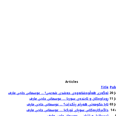
Articles
Title
Pub
20 
ئەگەری هەڵوەشانەوەی حەشدی شەعبی! … عوسمانی حاجی مارف
11 
ڕوداوەکان و ئایندەی سوریا ... عوسمانی حاجی مارف
03 
ئایا حکومەتی هەرێم پێکدێت؟ … عوسمانی حاجی مارف
14 
داگیرکاریەکانی سوپای تورکیا ... عوسمانی حاجی مارف
ئیسرائیل و ئێران ... عوسمان حاجی مارف