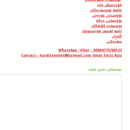
کوردستان نێت
خانمە نووسەرەکان
نووسینی عەرەبی
نووسەری دیکە
نووسەرە کۆنەکان
ئێمە لەسەر فەیسبووک
گەڕان
سەرەکی
WhatsApp -Viber - 00964770768123
Contact - kurdistannet@hotmail.com Omar Faris Aziz
عوسمانی حاجی مارف