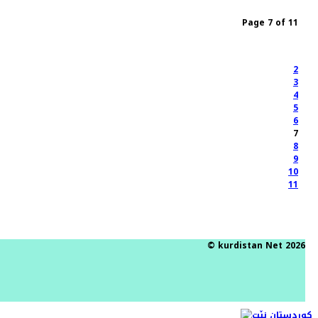
Page 7 of 11
2
3
4
5
6
7
8
9
10
11
© kurdistan Net 2026