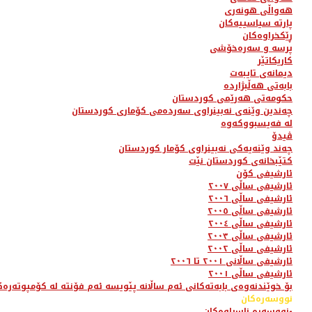
هەواڵی هونەری
پارتە سیاسییەکان
ڕێکخراوەکان
پرسە و سەرەخۆشی
کاریکاتێر
دیمانەی تایبەت
بابەتی هەڵبژاردە
حکومەتی هەرێمی کوردستان
چەندین وێنەی نەبینراوی سەردەمی کۆماری کوردستان
لە فەیسبووکەوە
ڤیدۆ
چەند وێنەیەکی نەبینراوی کۆمار کوردستان
کتێبخانەی کوردستان نێت
ئارشیفی کۆن
ئارشیفی ساڵی ٢٠٠٧
ئارشیفی ساڵی ٢٠٠٦
ئارشیفی ساڵی ٢٠٠٥
ئارشیفی ساڵی ٢٠٠٤
ئارشیفی ساڵی ٢٠٠٣
ئارشیفی ساڵی ٢٠٠٢
ئارشیفی ساڵانی ٢٠٠١ تا ٢٠٠٦
ئارشیفی ساڵی ٢٠٠١
بۆ خوێندنەوەی بابەتەکانی ئەم ساڵانە پێویسە ئەم فۆنتە لە کۆمپوتەرەک
نووسەرەکان
نووسەرە ناسراوەکان-