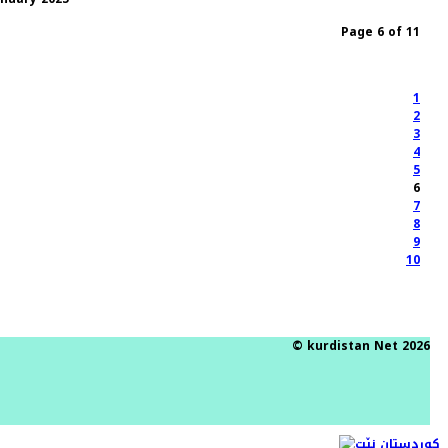
Page 6 of 11
1
2
3
4
5
6
7
8
9
10
© kurdistan Net 2026