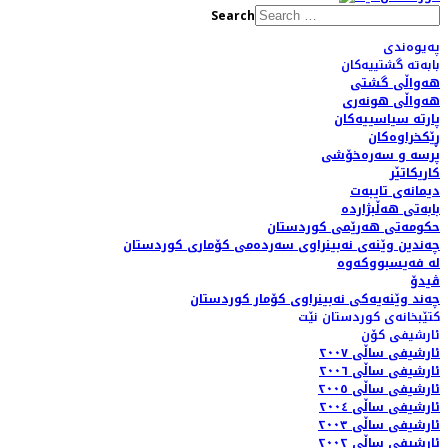
Search
پەیوەندی
بابەتە گشتییەکان
هەواڵی گشتی
هەواڵی هونەری
پارتە سیاسییەکان
ڕێکخراوەکان
پرسە و سەرەخۆشی
کاریکاتێر
دیمانەی تایبەت
بابەتی هەڵبژاردە
حکومەتی هەرێمی کوردستان
چەندین وێنەی نەبینراوی سەردەمی کۆماری کوردستان
لە فەیسبووکەوە
ڤیدۆ
چەند وێنەیەکی نەبینراوی کۆمار کوردستان
کتێبخانەی کوردستان نێت
ئارشیفی کۆن
ئارشیفی ساڵی ٢٠٠٧
ئارشیفی ساڵی ٢٠٠٦
ئارشیفی ساڵی ٢٠٠٥
ئارشیفی ساڵی ٢٠٠٤
ئارشیفی ساڵی ٢٠٠٣
ئارشیفی ساڵی ٢٠٠٢