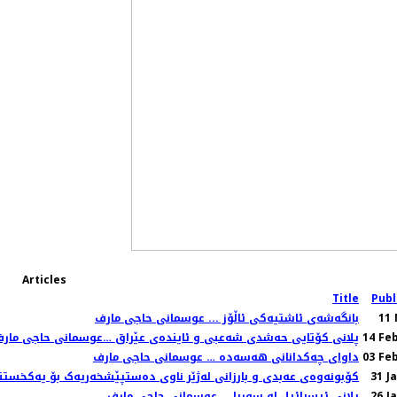
Articles
Title
Publ
11 
بانگەشەی ئاشتیەکی ئاڵۆز ... عوسمانی حاجی مارف
14 Fe
پلانی کۆتایی حەشدی شەعبی و ئایندەی عێراق …عوسمانی حاجی مار
03 Fe
داوای چەکدانانی هەسەدە … عوسمانی حاجی مارف
31 J
کۆبونەوەی عەبدی و بارزانی لەژێر ناوی دەستپێشخەریەک بۆ یەکخستنی
26 J
پلانی ئیسرائیل لە سوریا … عوسمانی حاجی مارف