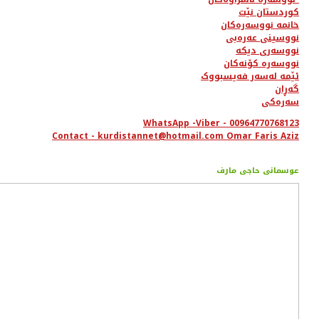
کوردستان نێت
خانمە نووسەرەکان
نووسینی عەرەبی
نووسەری دیکە
نووسەرە کۆنەکان
ئێمە لەسەر فەیسبووک
گەڕان
سەرەکی
WhatsApp -Viber - 00964770768123
Contact - kurdistannet@hotmail.com Omar Faris Aziz
عوسمانی حاجی مارف