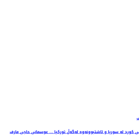
ف
 کورد لە سوریا و ئاشتبوونەوە لەگەڵ تورکیا ... عوسمانی حاجی مارف