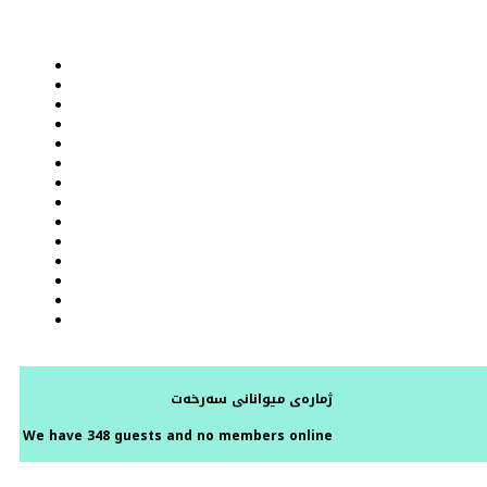
ژمارەی میوانانی سەرخەت
We have 348 guests and no members online