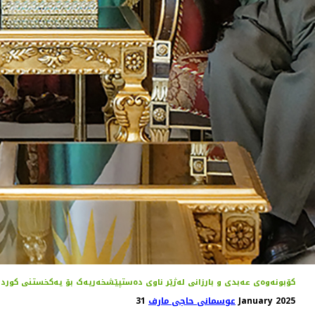
کۆبونەوەی عەبدی و بارزانی لەژێر ناوی دەستپێشخەریەک بۆ یەکخستنی کورد ل
31 January 2025
عوسمانی حاجی مارف