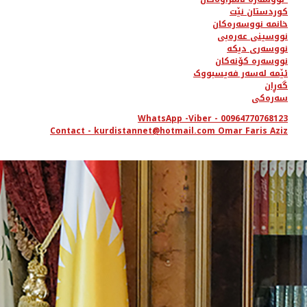
کوردستان نێت
خانمە نووسەرەکان
نووسینی عەرەبی
نووسەری دیکە
نووسەرە کۆنەکان
ئێمە لەسەر فەیسبووک
گەڕان
سەرەکی
WhatsApp -Viber - 00964770768123
Contact - kurdistannet@hotmail.com Omar Faris Aziz