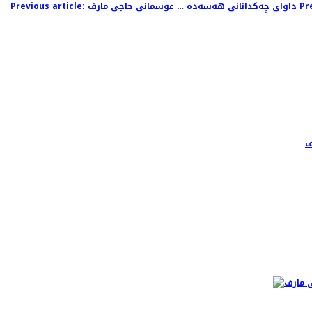
Pr
Previous article: داوای چەکدانانی هەسەدە … عوسمانی حاجی مارف
ف