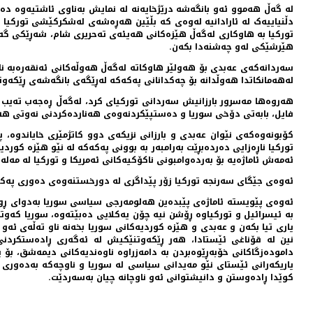
لە گەڵ هەموو ئەو بانگەشە درێژخایەنە لە نمایش بەناوی ئاشتیەوە دە
دڵنیاییەک لە ئارادانیە لەوەی کە بڵێین هەڕەشەی لەشکرکێشی تورکیا ب
تورکیا بە هاوکاری لەگەڵ هێزەکانی هەیئەی تەحریری شام، شەڕێکی گەور
هێرشێکی لەو چەشنەدا بکەن.
لەهەمانکاتدا هەوڵدانە بۆ چەکدانانی پەکەکە لەڕێگەی بانگەشەی ڕێکەوتن 
هەروەها مەسرور بارزانیش سەردانی تورکیای کرد، لەگەڵ ڕەجەب تەیب ئە
فایل، بابەتی دۆخی سوریا و دەستپێکردنەوەی هەناردەکردنی نەوتی هە
کۆبونەوەکەی نێوان عەبدی و بارزانی نزیکەی دوو کاتژمێری خایاندوە،
تورکیا ناڕەزایی دەردەبڕێت بەرامبەر بە بوونی پەکەکە لە نێو هێزە کو
ئەمەش ئاماژەیە بۆ بەردەوامبونی ناکۆکیەکانی ئەمریکا و تورکیا لە م
ئەوەی جێگای سەرنجە تورکیا زۆر پێداگری لە دورخستنەوەی دەوری پەکەک
ئەوەی پێویستە ئاماژەی پێبدەین هەلومەرجی سیاسی سوریا بەدوای ڕوخان
بە ئیسرائیل و تورکیاوە ڕۆشن نیە چۆن یەکلایی دەبێتەوە، سوریا کەوتۆ
یاری تیا بکەن و عەبدی و هێزە کوردیەکانی سوریا بخەنە ناو تەڵەی ئە
نین لە قۆناغی ئێستادا، هەر ڕێکەوتنێکیش لە ئەگەری ڕادەستکردن
دامودەزگاکانی خۆبەڕێوەبردن بە دامەزراوە ناوەندیەکانی دیمەشق، بۆ 
یاریکەرانی ئێستای نێو مەیدانی سیاسی لە سوریا و ناوچەکە بەدەوری 
کوێدا ڕادەوستن و دانیشتوانی ئەو ناوچانە چیان بەسەردێت.