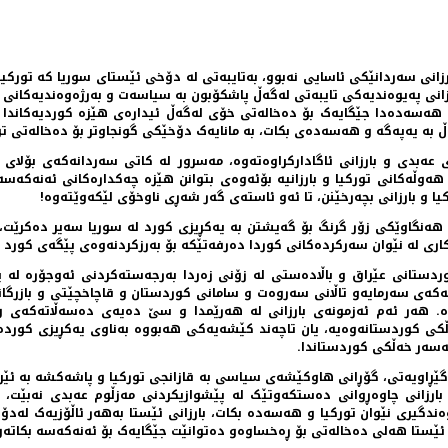
نی سەردانێکی ئاسایی نەبوو، بەتایبەتی لە دۆخی ئێستای سوریا کە تورکیا
انی پەیوەندیەکی تایبەتی لەگەڵ پاشکۆبون بە سیاسەت و بەرژەوەندیەکانی تو
و هەسەدەدا جێگایەک بۆ دەخالەتی خۆی لەگەڵ ئیدارەی هێزە کوردیەکاندا بک
ڵ بە یەپەگە و هەسەدەی بکات، بە مانایەک دۆخێکی گونجاوتر بۆ دەخالەتی تو
بدی و بارزانی ئاگاداركراوەتەوە، مەسرور لە کاتی سەردانەکەی بۆلای ئۆ
وڵەكانی توركیا و بارزانیە بۆئەوەی بتوانن هێزە چەکدارەکانی ئەنەکەسە ب
 و بارزانی بچەرخێنن، تا ئەو ئاستەی گەر شەڕی ناوخۆی لێکەوێتەوە!
 هەنگاوێکی زۆر گرنگ بۆ گەیشتن بە یەکڕیزی کورد لە سوریا سەیر دەکرێت
کاری لە نێوان سەرکردەکانی کوردا دەرفەتێکە بۆ بەرزکردنەوەی پێگەی کورد ل
ردستانی عێراق و باڵادەستی لە زۆنی زەردا بەرجەستەکردنی ئەوجۆرە لە
ەی سەرمایەو تاڵانی سەروەت و سامانی کوردستان و قاچاخچێتی و بازرگان
. هەر ئەم ئەزمونەی بارزانی لە هەرێمدا و سێ دەیەی دەسەڵاتەکەی و
ەڵکی کوردستانەوەیە، یان تاچەند کێشەیەکی هەبووە بەناوی یەکڕیزی کوردەە
ەسەر خەڵکی کوردستاندا.
ڕاویەتی، گۆڕانی هاوکێشەی سیاسی بە قازانجی تورکیا و پاشەکشە بە ئێران، 
ر بارزانی چاوەڕوانی دەستکەوتێک لە پێشوازیکردنی مەزڵوم عەبدی نەبێت،
ەندگیری نێوان تورکیا و هەسەدە بکات، بارزانی ئێستا بەهەر ئاڵۆزیەک ل
، ئێستا هەلی دەخالەتی بۆ ڕەخساوەو دەتوانێت جێگایەک بۆ ئەنەکەسە بکاتە