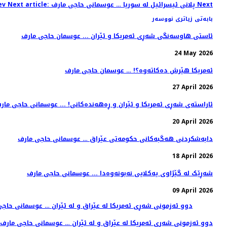
Next
Next article: پلانی ئیسرائیل لە سوریا … عوسمانی حاجی مارف
ev
بابەتی زیاتری نووسەر
ئاستی هاوسەنگی شەڕی ئەمریکا و ئێران ... عوسمان حاجی مارف
24 May 2026
ئەمریکا هێرش دەکاتەوە؟! … عوسمان حاجی مارف
27 April 2026
ئاراستەی شەڕی ئەمریکا و ئێران و ڕەهەندەکانی! ... عوسمانی حاجی مار
20 April 2026
دابەشکردنی هەگبەکانی حکومەتی عێراق … عوسمانی حاجی مارف
18 April 2026
شەڕێک لە گێژاوی یەکلایی نەبونەوەدا ... عوسمانی حاجی مارف
09 April 2026
دوو ئەزمونی شەڕی ئەمریکا لە عێراق و لە ئێران … عوسمانی حاجی مارف