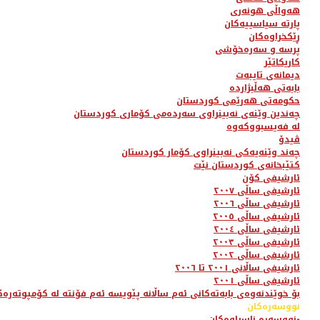
هەواڵی هونەری
پارتە سیاسییەکان
ڕێکخراوەکان
پرسە و سەرەخۆشی
کاریکاتێر
دیمانەی تایبەت
بابەتی هەڵبژاردە
حکومەتی هەرێمی کوردستان
چەندین وێنەی نەبینراوی سەردەمی کۆماری کوردستان
لە فەیسبووکەوە
ڤیدۆ
چەند وێنەیەکی نەبینراوی کۆمار کوردستان
کتێبخانەی کوردستان نێت
ئارشیفی کۆن
ئارشیفی ساڵی ٢٠٠٧
ئارشیفی ساڵی ٢٠٠٦
ئارشیفی ساڵی ٢٠٠٥
ئارشیفی ساڵی ٢٠٠٤
ئارشیفی ساڵی ٢٠٠٣
ئارشیفی ساڵی ٢٠٠٢
ئارشیفی ساڵانی ٢٠٠١ تا ٢٠٠٦
ئارشیفی ساڵی ٢٠٠١
بۆ خوێندنەوەی بابەتەکانی ئەم ساڵانە پێویسە ئەم فۆنتە لە کۆمپوتەرەک
نووسەرەکان
نووسەرە ناسراوەکان-