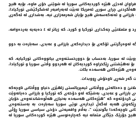
فراوان لەدژی هێزە کوردیەکانی سوریا لە شوێنی خۆی ماوە، بۆیە هیچ
هەڵکردنی چرای سوری ئەمریکا نەبێت لەبەرامبەر لەشکرکێشی تورکیادا،
 بارزانی و ئەنەکەسەش هیچ بۆیان شەرمەزاری نیە، بەشداری لە ئەگەری
سەردانەکەی عەبدی بۆ هەولێر هاوکاتە لەگەڵ هەوڵەکانی ئەنقەرەبە ناوی دەستپێکردنی پرۆسەی ئاشتی نوێ لە تورکیا و کۆتایهێنان بە پرسی کورد و ململانێی چەکداری تورکیا و کورد، کە زیاتر لە ٤ دەیەیە بەردەوامە،
ە لەوەرگرتنی ئۆکەی بۆ دیدارەکەی بارزانی و عەبدی، سەبارەت بە دوو
وبێت لە سوریا، بەحساب بۆ دوورخستنەوەی بیانووەکانی تورکیایە، کە
بۆ نەهێشتنی ڕێکخراوە کوردیەکان لە هەردوو وڵاتی سوریا و تورکیادا،
مانەوەی هێزەکانی هەسەدە بکات.
کات گەر شەڕی ناوخۆش ڕووبدات.
ێ و دەخالەتی ووڵاتانی ئیمپریالستی زلهێزی دنیاو ووڵاتانی ناوچەکە
 بارزانی و عەبدی، بەشێکە لەو دۆخەی کە تورکیا و بارزانی دەیانەوێت
وپاتی کردۆتەوە کە "هێزەکانی هەسەدە بەنیازی هەڵوەشاندنەوەی خۆیان
ڕێکەوتن هەیە لەگەڵ ئیدارەی نوێی سوریا سەبارەت بە بەستنەوەی
ەکانی ناوچەکەدا بگونجێت "، بەڵام واقعیەتی دۆخی سیاسی سوریا ڕۆڵی
ەهیچ جۆرێک جێگای متمانە نیە کەچارەنوسی هێزە کوردەکانی سوریا لە