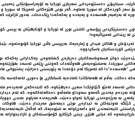
کرێت، سیناریۆی دەستێوەردانی سەربازی تورکیا بە ئۆپەراسیۆنێکی زەمینی 
ۆ سەر کوردەکان لە سوریا نەماوە، گەر بونی هێزەکانی ئەمریکا لە سوریا و 
ە لە بەرامبەر هەسەدە و پەیەدە و پەکەکەدا ڕێکدەخات، بەدور نازانرێت کە
لە زیندانی ئەمیراڵیەوە!.
ردۆغان و هاکان فیدان و ژمارەیەک بەرپرسی باڵای تورکیا کۆبوەتەوە، بێجگ
رێمی کوردستانیان باسکردووە.
 پێدەچێت دواتر قسەوباسەکانیان دەربارەی کشانەوەی چەکدارانی پەکەکە بو
ردیەکانی سوریادا، بەمشێوەیەش هەوڵئەدات کەوتنی ڕژێمی ئەسەد بقۆزێتەوە 
ەلەفی "هەسەدە"دا کە ئەمریکا لەم دۆخەدا بە پێویستی دەزانێت پشتیوانی 
ە دەکات، بەڵام لە هەمانکاتدا ئامادەیە ئاسانکاری بۆ دەوری ئەنەکەسە ب
ی ئەسەد لەنێو گێژاوێکدا سەری دەرهێناوە، کە ئایندەکەی لەبەردەم ململان
تە بەردەم چەندین گەمەو سەوداو مامەڵەو دەخالەتەکانەوە، کە ئەم دیدارەی
و پلانەی بە بەرژەوەندی تورکیا تەواو دەبێت، هەرچەندە مەزلوم عەبدی دو
ی کێڵگە نەوتیەکان بە ئیدارەی نوێی دیمەشق مەرجدار دەبێت، هاوکات 
پاراستنی تایبەتمەندی ئەو دامەزراوانە بە شێوەیەک کە لەگەڵ تایبەتمەندی
بارزانیشەوە کە غیابی هێزی چینی کرێکارو کۆمۆنستەکان و ئازادیخوازانە ب