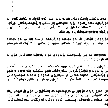
 دەخالەتێکی ڕاستەوخۆی هەیە لەبەرامبەر ئەو گۆڕان و پێشهاتانەی لە
رکیاوە دامەزراندوە، بۆیە هاوکاتی پاراستنی بەرژەوەندیەکانی تورکیا،
اتەوە. لەهەمانکاتدا بارزانی لە هەوڵی ئەوەدایە بەناوی یەکخستن و
رکیاو بەرژەوەندیەکانی دابین بکات.
ردوگان ئۆكەی بۆ ئەو دیدارە وەرگرتووە. ڕاستە بارزانی ئەو دیدارە
نێرنە ناو ناوچە کوردنشینەکانی سوریا و بیکەن بە هێزێك لە بەرامبەر
، هەروەها مەرجی پێشوەختە بۆئەوەی کورد بتوانێت مافەکانی خۆی لە
ە ناوخۆ و دەرەوە"!!.
 یەکڕیزی و یەکخستنی کورد بووە کە جگە لە دابەشکردنی دەسەڵات و
ی بە نەوت و کۆنترۆڵکردنی سنورەکان، هیچ شتێکید یکە نەبوە و هیچ
 پێکهێنانی حکومەتەکانی و سیناریۆی سەوداو مامەڵە سیاسیەکانی
وە!؟ ئەوە حاشا هەڵنەگرە کە یەکڕیزی بۆ بارزانی مانای کۆنترۆڵکردنی
دەروازەیەک بۆ بارزانی کراوەتەوە کە پاشکۆبونی خۆی بۆ تورکیا زیاتر
 کە هەوڵی بەرزکردنەوەی پێگەو نفوزی سیاسی خۆیەتی، تا لە ناوچە
ەدۆخی سیاسی ناوچەکە، پێشبینی ئەوە دەکات لە ڕێگەی سەرکەوتنەکانی
وە.