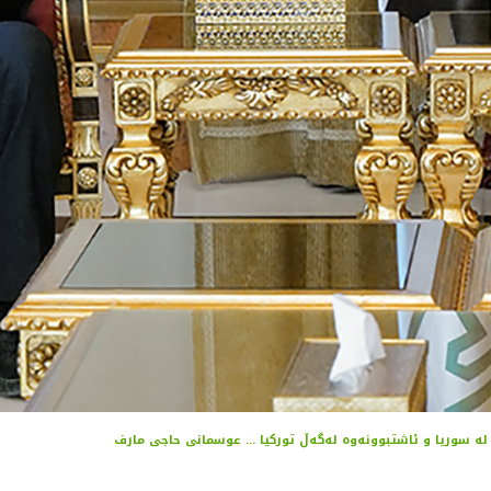
ە سوریا و ئاشتبوونەوە لەگەڵ تورکیا ... عوسمانی حاجی مارف