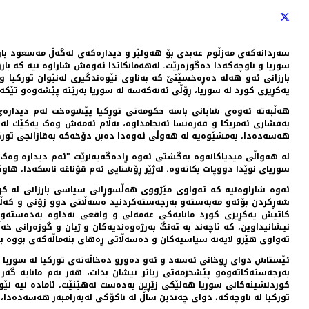
سەردانەکەی مەزڵوم عەبدی بۆ هەولێر و دیدارەکەی لەگەڵ مەسعود بارزا
سوریا و ناوچەکەدا دەگوزەرێت. لەهەمانکاتدا ئەوەش شاراوە نیە کە بارز
بارزانی ئەو هەلە دەڕەخسێنێ کە بەناوی نێوەندگیری لەنێوان تورکیا 
یەکڕیزی کورد لە سوریا، ڕۆڵی ئەنەکەسە لە سوریا بەرێتە پێشەوەو تێکە
هەڵبەتە ئەوەی شایانی باسە حكومەتی توركیا پێشوەخت لەم دیدارەی عە
بەفشاری ئەمریكا و فەرەنسا ئەنجامداوە، بەڵام ئەمەش وەک یەكێك لە هە
هەسەدەدا، بەمشێوەیە لە هەوڵی ئەوەدا دەبن دۆخەکە بەقازانجی تورکیا
لە هەواڵی میدیاکانەوە بەگشتی ئەوە ڕادەگەیەنرێت "ئەم دیدارە وەک
سوریای نوێدا دووپات بکاتەوە. لەژێر ڕۆشنایی ئەم قۆناغە ناسکەدا، هاو
ئەوە شاراوەنیە کە تەواوی مێژووی هەڵسوڕانی سیاسی بارزانی لە کو
شەڕکردن بۆئەو مەبەستەو بەرجەستەکردنید ەسەڵاتی دوو زۆنی و کەڵەک
کاتیش یەکڕیزی کورد مانایەکی عەمەلی و واقعی نەداوە بەدەستەوە
نیشانیداوین، کە تاچەند بە تەنگ بەرژەوەندیەکان و ژیان و گوزەرانی خ
تەواوی هێزو لایەنە سیاسیەکان و دەسەڵاتی ڕەهای بنەماڵەکەی بووە ب
ئێستاش دوای ڕوخانی ئەسەد و ئەو دەورو دەخاڵەتەی تورکیا لە سوریا گێ
بەرجەستەکاتەوەو پێشخزمەتی زیاتر نیشان بدات، هەر بەم مانایە گە
کوردنشینەکانی سوریا هەلێکی زێڕین بەدەست نەهێنێت، ئامادە نیە نێو
تورکیا لە ناوچەکە، دوای چەندین ساڵ لە ناکۆکی لەبەرامبەر هەسەدەدا