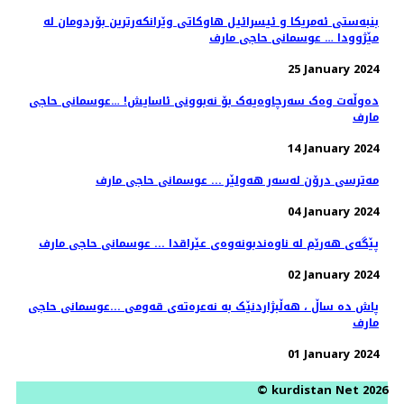
بنبەستی ئەمریکا و ئیسرائیل هاوکاتی وێرانکەرترین بۆردومان لە
مێژوودا … عوسمانی حاجی مارف
25 January 2024
دەوڵەت وەک سەرچاوەیەک بۆ نەبوونی ئاسایش! …عوسمانی حاجی
مارف
14 January 2024
مەترسی درۆن لەسەر هەولێر ... عوسمانی حاجی مارف
04 January 2024
پێگەی هەرێم لە ناوەندبونەوەی عێراقدا ... عوسمانی حاجی مارف
02 January 2024
پاش دە ساڵ ، هەڵبژاردنێک بە نەعرەتەی قەومی ...عوسمانی حاجی
مارف
01 January 2024
© kurdistan Net 2026