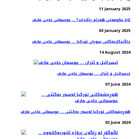
11 January 2025
ئایا حکومەتی هەرێم پێکدێت؟ … عوسمانی حاجی مارف
03 January 2025
داگیرکاریەکانی سوپای تورکیا ... عوسمانی حاجی مارف
14 August 2024
ئیسرائیل و ئێران ... عوسمان حاجی مارف
07 June 2024
هەڕەشەکانی تورکیا لەسەر یەکێتی ... عوسمانی حاجی مارف
02 June 2024