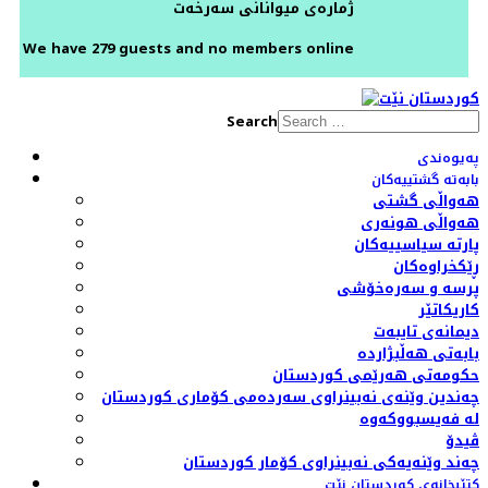
ژمارەی میوانانی سەرخەت
We have 279 guests and no members online
Search
پەیوەندی
بابەتە گشتییەکان
هەواڵی گشتی
هەواڵی هونەری
پارتە سیاسییەکان
ڕێکخراوەکان
پرسە و سەرەخۆشی
کاریکاتێر
دیمانەی تایبەت
بابەتی هەڵبژاردە
حکومەتی هەرێمی کوردستان
چەندین وێنەی نەبینراوی سەردەمی کۆماری کوردستان
لە فەیسبووکەوە
ڤیدۆ
چەند وێنەیەکی نەبینراوی کۆمار کوردستان
کتێبخانەی کوردستان نێت