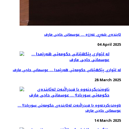
ئایندەی شەڕی غەززە ... عوسمانی حاجی مارف
04 April 2025
لە لێواری پێکهێنانی حکومەتی هەرێمدا ... عوسمانی حاجی مارف
28 March 2025
ناوەندیکردنەوە یا فیدراڵیەت لەئایندەی حکومەتی سوریادا! ...
عوسمانی حاجی مارف
14 March 2025