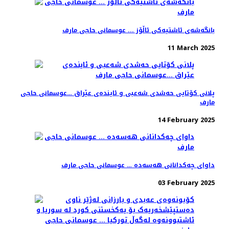
بانگەشەی ئاشتیەکی ئاڵۆز ... عوسمانی حاجی مارف
11 March 2025
پلانی کۆتایی حەشدی شەعبی و ئایندەی عێراق …عوسمانی حاجی
مارف
14 February 2025
داوای چەکدانانی هەسەدە … عوسمانی حاجی مارف
03 February 2025