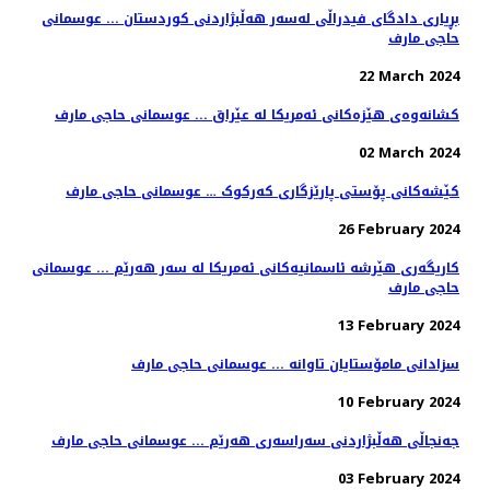
بڕیاری دادگای فیدراڵی لەسەر هەڵبژاردنی کوردستان ... عوسمانی
حاجی مارف
22 March 2024
کشانەوەی هێزەکانی ئەمریکا لە عێراق ... عوسمانی حاجی مارف
02 March 2024
کێشەکانی پۆستی پارێزگاری کەرکوک … عوسمانی حاجی مارف
26 February 2024
کاریگەری هێرشە ئاسمانیەکانی ئەمریکا لە سەر هەرێم ... عوسمانی
حاجی مارف
13 February 2024
سزادانی مامۆستایان تاوانە ... عوسمانی حاجی مارف
10 February 2024
جەنجاڵی هەڵبژاردنی سەراسەری هەرێم ... عوسمانی حاجی مارف
03 February 2024