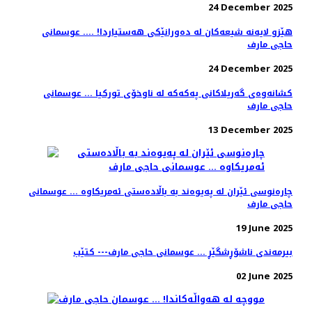
24 December 2025
هێزو لایەنە شیعەکان لە دەورانێکی هەستیاردا! .... عوسمانی
حاجی مارف
24 December 2025
کشانەوەی گەریلاکانی پەکەکە لە ناوخۆی تورکیا ... عوسمانی
حاجی مارف
13 December 2025
چارەنوسی ئێران لە پەیوەند بە باڵادەستی ئەمریکاوە ... عوسمانی
حاجی مارف
19 June 2025
بیرمەندی ناشۆڕشگێڕ ... عوسمانی حاجی مارف--- کتێب
02 June 2025