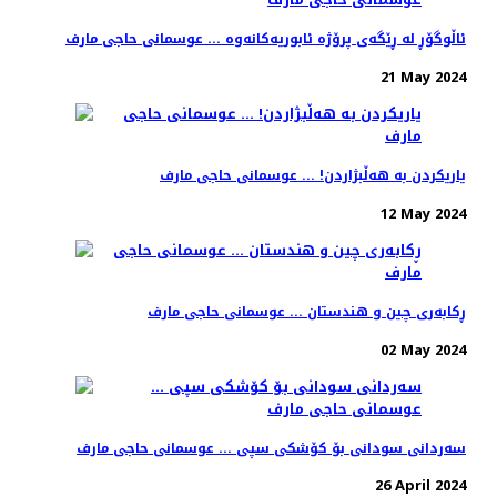
ئاڵوگۆڕ لە ڕێگەی پرۆژە ئابوریەکانەوە ... عوسمانی حاجی مارف
21 May 2024
یاریکردن بە هەڵبژاردن! ... عوسمانی حاجی مارف
12 May 2024
ڕکابەری چین و هندستان ... عوسمانی حاجی مارف
02 May 2024
سەردانی سودانی بۆ کۆشکی سپی ... عوسمانی حاجی مارف
26 April 2024