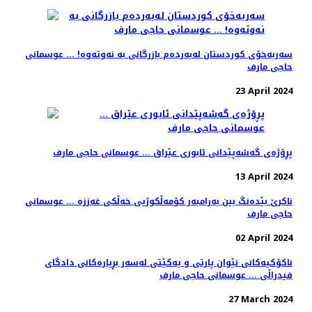
سەربەخۆی کوردستان لەبەردەم بازرگانی بە نەوتەوە! ... عوسمانی
حاجی مارف
23 April 2024
پڕۆژەی گەشەپێدانی ئابوری عێراق ... عوسمانی حاجی مارف
13 April 2024
ناکرێ بێدەنگ بین بەرامبەر کۆمەڵکوژیی خەڵکی غەززە ... عوسمانی
حاجی مارف
02 April 2024
ناکۆکیەکانی نێوان پارتی و یەکێتی لەسەر بڕیارەکانی دادگای
فیدراڵی ... عوسمانی حاجی مارف
27 March 2024