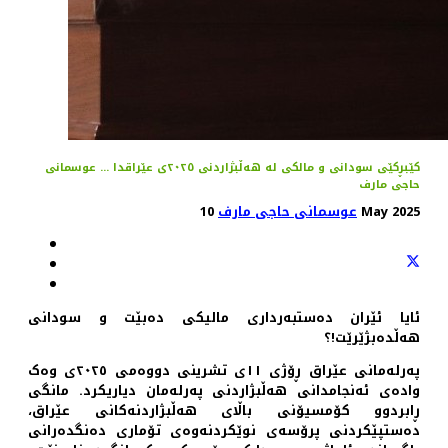
کێبڕکێی سودانی و مالکی لە هەڵبژاردنی ٢٠٢٥ی عێراقدا ... عوسمانی
حاجی مارف
10 May 2025
عوسمانی حاجی مارف
ئایا ئێران دەستبەرداری مالیکی دەبێت و سودانی
هەڵدەبژێرێت!؟
پەرلەمانی عێراق ڕۆژی ١١ی تشرینی دووەمی ٢٠٢٥ی وەک
وادەی ئەنجامدانی هەڵبژاردنی پەرلەمان دیاریکرد. مانگی
ڕابردوو کۆمسیۆنی باڵای هەڵبژاردنەکانی عێراق،
دەستپێکردنی پرۆسەی نوێکردنەوەی تۆماری دەنگدەرانی