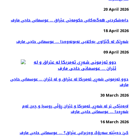
20 April 2026
دابەشکردنی هەگبەکانی حکومەتی عێراق … عوسمانی حاجی مارف
18 April 2026
شەڕێک لە گێژاوی یەکلایی نەبونەوەدا ... عوسمانی حاجی مارف
09 April 2026
دوو ئەزمونی شەڕی ئەمریکا لە عێراق و لە ئێران … عوسمانی حاجی
مارف
30 March 2026
لایەنێکی تر لە شەڕی ئەمریکا و ئێران ڕۆڵی روسیا و چین لەم
شەڕەدا ... عوسمانی حاجی مارف
16 March 2026
کێ دەبێتە سەرۆک وەزیرانی عێراق؟ ... عوسمانی حاجی مارف