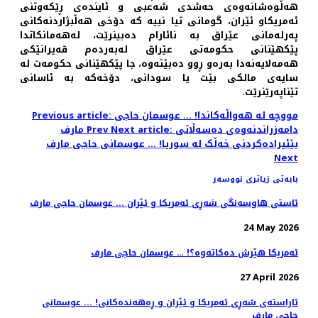
هەڵوەشانەوەی حەشدی شەعبی و ئایندەی ڕێکەوتنی
ئەمریکاو ئێران، گومانی تیا نییە کە دۆخی هەڵبژاردنەکانی
پەرلەمانی عێراق بە نائارام دەبینرێت، لەهەمانکاتدا
پێکهێنانی حکومەتی عێراق لەبەردەم قەیرانێکی
هەمەلایەنەدا بەرەو ڕوو دەبێتەوە، جا پێکهێنانی حکومەت لە
سایەی مالکی بێت یا سودانی، دۆخەکە بە ئاسانی
تێناپەرێنرێت.
Previous article: مووچە لە هەواڵەکاندا! ... عوسمان حاجی
Next article: دامەزراندنەوەی دەسەڵاتی
Prev
مارف
بێئیرادەکردنی خەڵک لە سوریا! … عوسمانی حاجی مارف
Next
بابەتی زیاتری نووسەر
ئاستی هاوسەنگی شەڕی ئەمریکا و ئێران ... عوسمان حاجی مارف
24 May 2026
ئەمریکا هێرش دەکاتەوە؟! … عوسمان حاجی مارف
27 April 2026
ئاراستەی شەڕی ئەمریکا و ئێران و ڕەهەندەکانی! ... عوسمانی
حاجی مارف