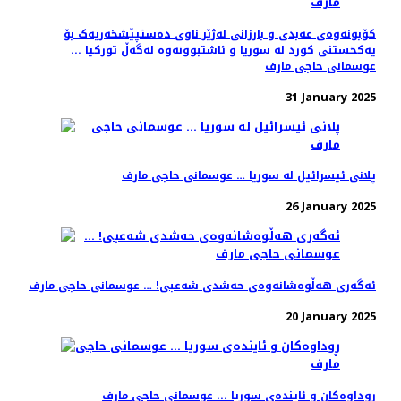
کۆبونەوەی عەبدی و بارزانی لەژێر ناوی دەستپێشخەریەک بۆ
یەکخستنی کورد لە سوریا و ئاشتبوونەوە لەگەڵ تورکیا ...
عوسمانی حاجی مارف
31 January 2025
پلانی ئیسرائیل لە سوریا … عوسمانی حاجی مارف
26 January 2025
ئەگەری هەڵوەشانەوەی حەشدی شەعبی! … عوسمانی حاجی مارف
20 January 2025
ڕوداوەکان و ئایندەی سوریا ... عوسمانی حاجی مارف