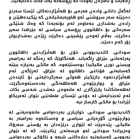
ڕاگەیاند و ئاماژەی بەوەدا کە پڕۆسەکە یەک مانگ دەخایەنێت.
لەگەڵ دانانی وادەی فەرمی بۆ هەڵبژاردنەکان، ئێستا سەرنج
دەچێتە سەر سروشتی ئەو هاوپەیمانیانەی کە پێکیدەهێنن و
ڕادەی بەشداری جەماوەر لەم بۆنەیەدا کە وەک شتێکی
سەرەکی بۆ داهاتووی پڕۆسەی سیاسی لە عێراقدا سەیر
دەکرێت، بەڵام ئەوەی پێشبینی دەکرێت ڕێژەی بەشداربوان
زۆر کەم دەبێت.
سودانی، کاندیدبوونی خۆی بۆ هەڵبژاردنی داهاتووی
پەرلەمانی عێراق ڕاگەیاند، هەنگاوێک کە ڕەنگە لە بەرامبەر
ویستی نوری مالیکیدا بوەستێتەوە، کە مالکی بەنیازە ببێتە
کەسایەتی قۆناغی داهاتوو لە عێراق، لەڕێگەی ئەم
‌هەڵبژاردنەوە جارێکیتر هەوڵی سەرکردایەتی بۆ ئایندەی
عێراق و چوارچێوەی هەماهەنگی بەدەستەوەبگرێت،
لەهەمانکاتدا پارێزگاری لە مانەوەی حەشدی شەعبی بکات،
ئەم ئەجندایەش لە دۆخی ئێستای ململانێی نێوان ئەمریکاو
ئێراندا بۆ مالکی کارساز نیە.
کاندیدبونی سودانی، خوازیاری بەردەوامی مانەوەیەتی لە
چوارچێوەی گۆڕەپانی سیاسی و وەستانەوە بەرامبەر بە
مالیکی، پێدەچێت لە لێواری درێژەدان بە پۆستی سەرۆک
وەزیراندا سودانی ئەو فرسەتەی زیاتربێت، کە لە نێوان
نەبوونی کەسایەتیە دیارەکانی شیعە و ناکۆکی بەردەوامی