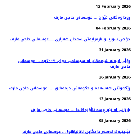
12 February 2026
ڕوداوەکانی ئێران ... عوسمانی حاجی مارف
04 February 2026
دۆخی سوریا و ناڕەزایەتی سەدان هەزاری ... عوسمانی حاجی مارف
31 January 2026
ڕۆڵی لایەنە شیعەکان لە سیستمی دوای ٢٠٠٣وە ... عوسمانی
حاجی مارف
26 January 2026
ڕێکەوتنی هەسەدە و حکومەتی دیمەشق! ... عوسمانی حاجی مارف
13 January 2026
بارزانی لە نێو پرسە ئاڵۆزەکاندا ... عوسمانی حاجی مارف
05 January 2026
تێبینیەک لەسەر دادگایی ناتانیاهو! ... عوسمانی حاجی مارف