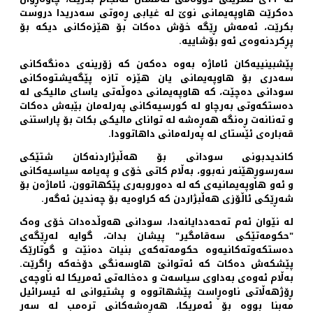
دەکرێت هاوپەیمانی نوێ لە غیابی ڕەوتی سەدریدا دروست
بکرێت، ئەمەش ڕێگە خۆش دەکات بۆ هێزەکانی دیکە بۆ
پڕکردنەوەی ئەو بۆشاییە.
پێشبینییەکان ئاماژە بەوە دەکەن کە زۆرینەی دەنگەکانی
سەدری بۆ هاوپەیمانی یان هێزە تازە پێگەیشتوەکانی
سودانی دەچێت، کە هاوپەیمانی دەوڵەتی یاسای مالیکی لە
دەستکەوتی بەرچاو لە کورسیەکانی پەرلەمان بێبەش دەکات
و تەنانەت ڕەنگە هەڕەشە لە توانای مالیکی بکات بۆ پاراستنی
قەبارەی ئێستای لە پەرلەمانی داهاتوودا.
کاندیدبونی سودانی بۆ هەڵبژاردنەکان شتێکی
سەرسوڕهێنەر نەبوو، بەڵام کاتی خۆی و پەیامە سیاسیەکانی
و ئەو هاوپەیمانیەی کە لە دەوروبەری پێکهاتوون، ئاماژەن بۆ
شەڕێکی ئاڵۆزی هەڵبژاردن کە کراوەیە بۆ چەندین ئەگەر.
لە نێوان ئەم تەحەددایانەدا، سودانی هەوڵدەدات خۆی وەک
"حکومەتێکی سەقامگیر" پیشان بدات، گوایە لەڕێگەی
دەستکەوتەکانیەوە حکومەتەکەی بنیات دەنێت و گوتارێک
پێشکەش دەکات کە ئەتوانێ هاوسەنگی دۆخەکە ڕاگرێت.
بەڵام ئەوەی بەداوی سیاسەت و دەخالەتی ئەمریکا لە ناوچەی
ڕۆژهەڵاتی ناوەڕاست پێشهاتووە و پشتیوانی لە ئیسرائیل
مەبنا بووە بۆ ئەمریکا، هەڕەشەکانی ترەمب لە سەر