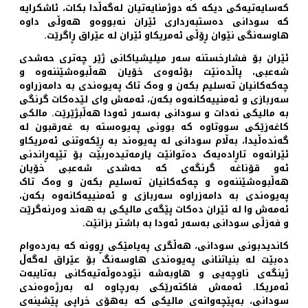
کەسایەتیەکی دیکە کە دوژمنایەتیان لەگەڵدا بکات، ئاشکرایە
کە سودانی دەستبەرداری ئێران نەبووەو هەوڵی داوە
هاوسەنگی نێوان ڕۆڵی ئەمریکاو ئێران لە عێراق ڕاگرێت.
ئێران بۆ فشارخستنە سەر میلیشیاکانی ژێر چەتری حەشدی
شەعبی، پاڵدەنێت بۆئەوەی خۆیان هەڵبوەشێننەوە و
چەکەکانیان تەسلیم بکەن و وەک تاک پەیوەندی بە دامەزراوە
سەربازی و ئەمنییەکانەوە بکەن، ئەمەش وای لێدەکات گرنگی
بە مالیکی نەدات و سودانی بەسەر ئەودا هەڵبژێرێت. مالکی
کاغەزێکی سووتاوە کە بوونی پەیوەستە بە غەرقبون لە
گەندەڵیدا، بەڵام سودانی لە پەیوەند بە ڕێکەوتنی ئەمریکاو
ئێرانەوە تاڕادەیەک دەتوانێت یارمەتیدەربێت بۆ تێپەڕاندنی
ئەو قۆناغە گرنگەی کە حەشدی شەعبی خۆیان
هەڵبوەشێننەوە و چەکەکانیان تەسلیم بکەن و وەک تاک
پەیوەندی بە دامەزراوە سەربازی و ئەمنییەکانەوە بکەن،
ئەمەش وا لە ئێران دەکات پێگەی مالیکی بە هەند وەرنەگرێت
و فەزڵی سودانی بەسەر ئەودا بە باشتر بزانێت.
کاندیدبونی سودانی، هەڵگری پەیامێکی ڕوونە کە بەردەوام
دەبێت لە بنیاتنانی پەیوەندی هاوسەنگ بۆ عێراق لەگەڵ
ژینگەی ناوچەیی و هاوبەشە نێودەوڵەتیەکانی بەتایبەت
ئەمریکا. ئەمەش فاکتەرێکی بەرچاوە لە بەرژەوەندی
سودانی، بەپێچەوانەی مالیکی کە بەهۆی خراپی پێشینەی