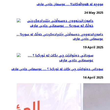
مووچە لە هەواڵەکاندا! ... عوسمان حاجی مارف
24 May 2025
دامەزراندنەوەی دەسەڵاتی بێئیرادەکردنی خەڵک لە سوریا! …
عوسمانی حاجی مارف
19 April 2025
سودانی دەتوانێت چی بکات لە تورکیا ؟ …. عوسمانی حاجی مارف
16 April 2025