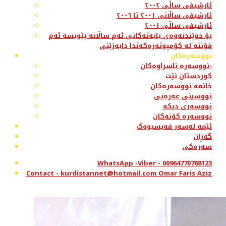
ئارشیفی ساڵی ٢٠٠٢
ئارشیفی ساڵانی ٢٠٠١ تا ٢٠٠٦
ئارشیفی ساڵی ٢٠٠١
بۆ خوێندنەوەی بابەتەکانی ئەم ساڵانە پێویسە ئەم
فۆنتە لە کۆمپوتەرەکەتدا دابەزێنی
نووسەرەکان
نووسەرە ناسراوەکان-
کوردستان نێت
خانمە نووسەرەکان
نووسینی عەرەبی
نووسەری دیکە
نووسەرە کۆنەکان
ئێمە لەسەر فەیسبووک
گەڕان
سەرەکی
WhatsApp -Viber - 00964770768123
Contact - kurdistannet@hotmail.com Omar Faris Aziz