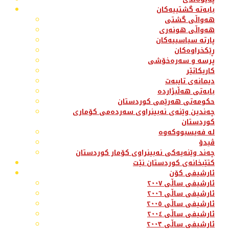
بابەتە گشتییەکان
هەواڵی گشتی
هەواڵی هونەری
پارتە سیاسییەکان
ڕێکخراوەکان
پرسە و سەرەخۆشی
کاریکاتێر
دیمانەی تایبەت
بابەتی هەڵبژاردە
حکومەتی هەرێمی کوردستان
چەندین وێنەی نەبینراوی سەردەمی کۆماری
کوردستان
لە فەیسبووکەوە
ڤیدۆ
چەند وێنەیەکی نەبینراوی کۆمار کوردستان
کتێبخانەی کوردستان نێت
ئارشیفی کۆن
ئارشیفی ساڵی ٢٠٠٧
ئارشیفی ساڵی ٢٠٠٦
ئارشیفی ساڵی ٢٠٠٥
ئارشیفی ساڵی ٢٠٠٤
ئارشیفی ساڵی ٢٠٠٣