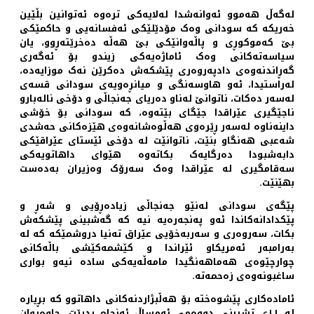
لەگەڵ هەموو ئەوانەشدا لەلایەکی ترەوە ئەتوانین بڵێین
خەریکە کە سودانی وەک مۆدێلێکی ئەفسانەیی و حاکمێکی
بێ کەموکوڕی و پاڵەوانێکی بێ هەڵە دەخرێتەڕوو، یان
سیاسەتەکانی وەک ئاماژەیەکی زیندو بۆ ئەگەری
گەڕاندنەوەی دادپەروەری پێشکەش دەکرێن نەک موزایەدە،
لەراستیدا، ئەو هاوسەنگی و میانڕەویەی سودانی قسەی
لەسەر دەکات، ناتوانێ لەناو دەریای جەنجاڵی و دۆخی نالەبارو
ناجێگیری عێراقدا جێگای بێتەوە، کە سودانی بۆ خۆشی
داینەناوە لەسەر ڕێرەوی هەڵوەشانەوەی هێزەکانی حەشدی
شەعبی هەنگاو بنێت، ناتوانێت لە دۆخی ئێستای عێراقێکی
دابەشبودا دەرگایەک بکاتەوە هێوای داهاتویەکی
سەقامگیری لە عێراقدا وەک سەرۆک وەزیران بەدەست
بهێنێت.
پێگەی سودانی لەنێو جەنجاڵی زیادەڕۆیی و شەڕ و
پێکدادانەکاندا ئەو پەنجەرەیە نیە کە گەشبینی پێشکەش
بکات، سەروەری و سەربەخۆیی عێراق تەنیا دروشمێکە کە لە
بەرامبەر ئەمریکاو ئێراندا و کێشمەکێشی باڵەکانی
چوارچێوەی هەماهەنگیدا مامەڵەیەکی سادە نیەو بواری
ساغبونەوەی زەحمەتە.
ئامادەکاری پێشوەختە بۆ هەڵبژاردنەکانی داهاتوو کە بڕیارە
لە ١١ی تشرینی دووەمی ئەمساڵ ئەنجام بدرێت، چاوەڕوان