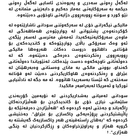
لەگەڵ ڕەوتی سەدری و پەیوەندی ئاسایی لەگەڵ ڕەوتی
حیکمە بە سەرۆکایەتی عەمار حەکیم و دابەزینی متمانەی لە
نێو کورد و سوننە ڕووبەڕووی دژایەتی ناوخۆیی دەبێتەوە.
مالیکی نیگەرانی خۆی لە سەرکەوتنی سودانی ناشارێتەوە لە
کۆکردنەوەی پشتیوانی لە چوارچێوەی هەماهەنگی لە
ماوەی سەرۆکایەتیەکەیدا، ئەمەش مەترسی لەسەر پێگەی
ئەو وەک سەرۆکی باڵای چوارچێوەکە و کاندیدەکەی بۆ
قۆناغی داهاتوو دروست دەکات. هەروەها مالیکی
ڕووبەڕووی ڕەتکردنەوەی دەرەکی دەبێتەوە، کە لە
دەوڵەتانی ناوچەکەوە دەست پێدەکات، لەنێویاندا دەوڵەتانی
کەنداو، بوونی مالکی بە مانای وەستانی وەبەرهێنان لە
عێراق و ڕەتکردنەوەی هاوکاریکردنی دەبێت لەو قۆناغە
سەختەی کە ئێستا بەسەریدا هاتووە. ئه مه جگه له نادڵنیایی
تورکیا و ئەمریکا لەبەرامبەر مالکیدا.
سودانی لەمیانی بەشداریکردنی لە نۆیەمین کۆڕبەندی
سلێمانی، نیازی خۆی بۆ کاندیدکردن بۆ هەڵبژاردنەکان
ڕاگەیاند و جەختی لەوە کردەوە کە "هەڵبژاردن دەرفەتێکە بۆ
پاڵپشتیکردنی پڕۆژەیەکی چاکسازی بۆ عێراق". جەختیشی
کردەوە کە "بەهای ڕاستەقینەی هەر چاکسازیەک گەیشتنە بە
گروپە هەژار و پەراوێزخراوەکان و ڕزگارکردنیان لە چنگی
هەژاری". !