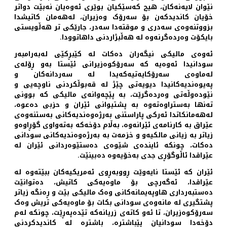
نێوان لایەنەکان، هیچ کەسێکیان بوێری ئەوەیان نەبێت دواتر
خۆیان کاندیدکەن بۆ سەرۆک وەزیران، لەهەمان کاتیشدا
بزووتنەوەی سەدری و موقتەدا سەدر، جارێکی تر هەڵویستی
بایکۆت وەردەگرنەوە لە هەڵبژاردنی داهاتوودا.
ئەوەی مالیکی نیگەران دەکات لە کێبڕکێی لەبەرامبەر
سودانیدا ئەوەیە کە سەرۆکوەزیرانی ئێستا بەو ڕۆلەی
لەماوەی سەرۆکایەتیەکەیدا لە سەردانەکان و
پەیوەندیەکانیدا دیویەتی چێژ لە قەبوڵکردنی ناوچەیی و
نێودەوڵەتی وەردەگرێت، بە پێچەوانەی مالیکی کە بوونی
تەنها بەستراوەتەوە بە پشتیوانی ئێران و حزبی دەعوە،
لەهەمانکاتدا ئەرکی پاراستنی بەرژەوەندیەکانی بەستنەوەی
عێراق بە کارنامەی ئێرانەوە، بەڵام دۆخەکە بەتەواوی گۆڕاوەو
زیاتر بە زیانی مالکیەو و خزمەت بە بەرژەوەندیەکانی سودانی
دەکات، چونکە ئایندەی شێوەی دەستێوەردانی ئێران لە
عێراقدا ئاڵوگۆڕی جدی بەخۆیەوە دەبینێت.
ئێران کە ئێستا نایەوێت ڕووبەڕوی ئەمریکیەکان ببێتەوە لە
عێراقدا، ئەگەرچی بۆ ماوەیەکی کاتیش، دەتوانێت
دەستبەرداری هاوپەیمانەکانی وەک مالیکی بێت و ڕەنگە زیاتر
پشتگیری لە مانەوەی سودانی بکات بۆ ماوەیەکی تریش وەک
سەرۆکوەزیران، تا ئەو کاتەی زریانەکە تێدەپەڕێت، چونکە لەم
دۆخەدا سودانیان پێباشترە، باشترە لە کاندیدکردنی