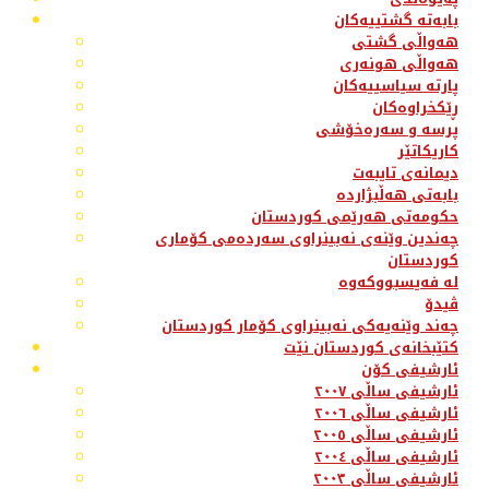
بابەتە گشتییەکان
هەواڵی گشتی
هەواڵی هونەری
پارتە سیاسییەکان
ڕێکخراوەکان
پرسە و سەرەخۆشی
کاریکاتێر
دیمانەی تایبەت
بابەتی هەڵبژاردە
حکومەتی هەرێمی کوردستان
چەندین وێنەی نەبینراوی سەردەمی کۆماری
کوردستان
لە فەیسبووکەوە
ڤیدۆ
چەند وێنەیەکی نەبینراوی کۆمار کوردستان
کتێبخانەی کوردستان نێت
ئارشیفی کۆن
ئارشیفی ساڵی ٢٠٠٧
ئارشیفی ساڵی ٢٠٠٦
ئارشیفی ساڵی ٢٠٠٥
ئارشیفی ساڵی ٢٠٠٤
ئارشیفی ساڵی ٢٠٠٣