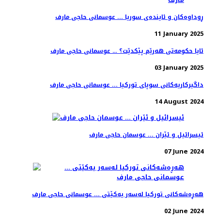
ڕوداوەکان و ئایندەی سوریا ... عوسمانی حاجی مارف
11 January 2025
ئایا حکومەتی هەرێم پێکدێت؟ … عوسمانی حاجی مارف
03 January 2025
داگیرکاریەکانی سوپای تورکیا ... عوسمانی حاجی مارف
14 August 2024
ئیسرائیل و ئێران ... عوسمان حاجی مارف
07 June 2024
هەڕەشەکانی تورکیا لەسەر یەکێتی ... عوسمانی حاجی مارف
02 June 2024