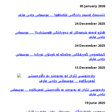
05 January 2026
تێبینیەک لەسەر دادگایی ناتانیاهو! ... عوسمانی حاجی مارف
24 December 2025
هێزو لایەنە شیعەکان لە دەورانێکی هەستیاردا! .... عوسمانی
حاجی مارف
24 December 2025
کشانەوەی گەریلاکانی پەکەکە لە ناوخۆی تورکیا ... عوسمانی
حاجی مارف
13 December 2025
چارەنوسی ئێران لە پەیوەند بە باڵادەستی ئەمریکاوە ... عوسمانی
حاجی مارف
19 June 2025
بیرمەندی ناشۆڕشگێڕ ... عوسمانی حاجی مارف--- کتێب