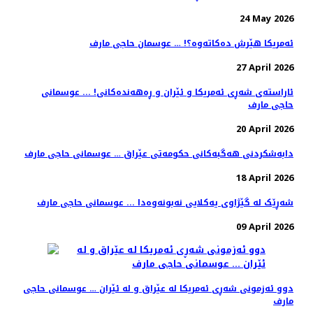
24 May 2026
ئەمریکا هێرش دەکاتەوە؟! … عوسمان حاجی مارف
27 April 2026
ئاراستەی شەڕی ئەمریکا و ئێران و ڕەهەندەکانی! ... عوسمانی
حاجی مارف
20 April 2026
دابەشکردنی هەگبەکانی حکومەتی عێراق … عوسمانی حاجی مارف
18 April 2026
شەڕێک لە گێژاوی یەکلایی نەبونەوەدا ... عوسمانی حاجی مارف
09 April 2026
دوو ئەزمونی شەڕی ئەمریکا لە عێراق و لە ئێران … عوسمانی حاجی
مارف