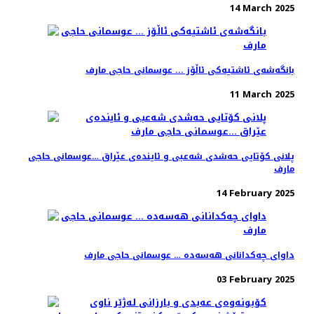
14 March 2025
بانگەشەی ئاشتیەکی ئاڵۆز ... عوسمانی حاجی مارف
11 March 2025
پلانی کۆتایی حەشدی شەعبی و ئایندەی عێراق …عوسمانی حاجی
مارف
14 February 2025
داوای چەکدانانی هەسەدە … عوسمانی حاجی مارف
03 February 2025