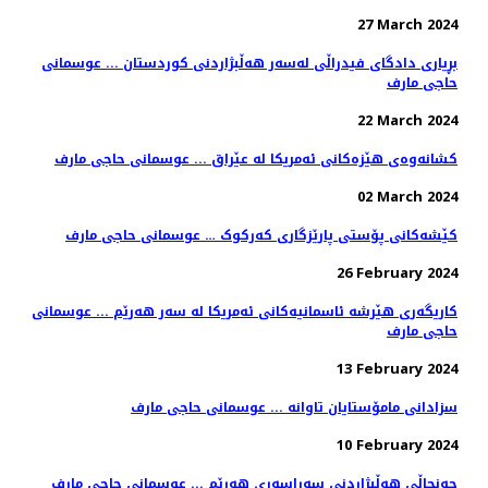
27 March 2024
بڕیاری دادگای فیدراڵی لەسەر هەڵبژاردنی کوردستان ... عوسمانی
حاجی مارف
22 March 2024
کشانەوەی هێزەکانی ئەمریکا لە عێراق ... عوسمانی حاجی مارف
02 March 2024
کێشەکانی پۆستی پارێزگاری کەرکوک … عوسمانی حاجی مارف
26 February 2024
کاریگەری هێرشە ئاسمانیەکانی ئەمریکا لە سەر هەرێم ... عوسمانی
حاجی مارف
13 February 2024
سزادانی مامۆستایان تاوانە ... عوسمانی حاجی مارف
10 February 2024
جەنجاڵی هەڵبژاردنی سەراسەری هەرێم ... عوسمانی حاجی مارف