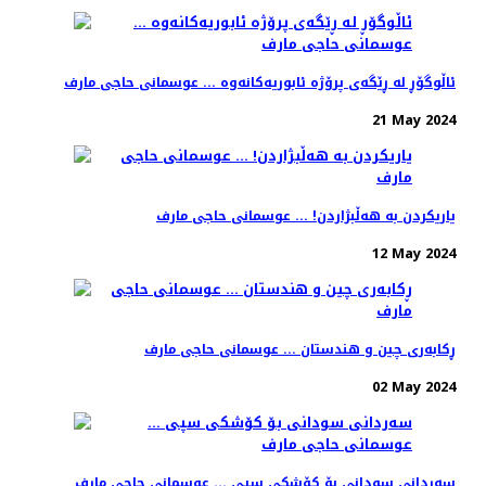
ئاڵوگۆڕ لە ڕێگەی پرۆژە ئابوریەکانەوە ... عوسمانی حاجی مارف
21 May 2024
یاریکردن بە هەڵبژاردن! ... عوسمانی حاجی مارف
12 May 2024
ڕکابەری چین و هندستان ... عوسمانی حاجی مارف
02 May 2024
سەردانی سودانی بۆ کۆشکی سپی ... عوسمانی حاجی مارف