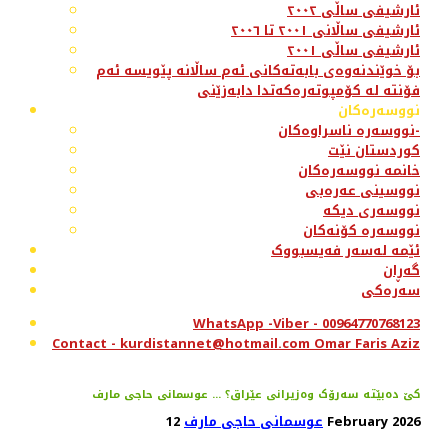
ئارشیفی ساڵی ٢٠٠٢
ئارشیفی ساڵانی ٢٠٠١ تا ٢٠٠٦
ئارشیفی ساڵی ٢٠٠١
بۆ خوێندنەوەی بابەتەکانی ئەم ساڵانە پێویسە ئەم
فۆنتە لە کۆمپوتەرەکەتدا دابەزێنی
نووسەرەکان
نووسەرە ناسراوەکان-
کوردستان نێت
خانمە نووسەرەکان
نووسینی عەرەبی
نووسەری دیکە
نووسەرە کۆنەکان
ئێمە لەسەر فەیسبووک
گەڕان
سەرەکی
WhatsApp -Viber - 00964770768123
Contact - kurdistannet@hotmail.com Omar Faris Aziz
کێ دەبێتە سەرۆک وەزیرانی عێراق؟ ... عوسمانی حاجی مارف
12 February 2026
عوسمانی حاجی مارف