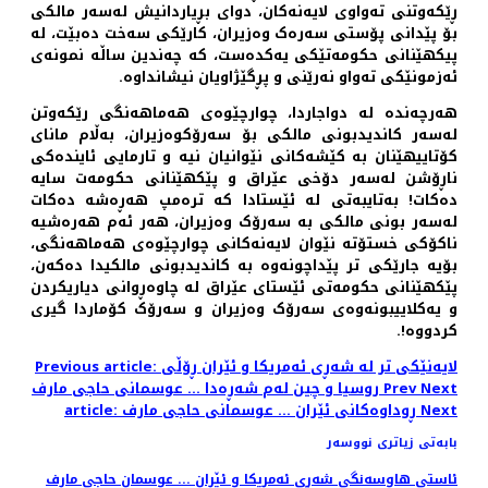
ڕێکەوتنی تەواوی لایەنەکان، دوای بڕیاردانیش لەسەر مالکی
بۆ پێدانی پۆستی سەرەک وەزیران، کارێکی سەخت دەبێت، لە
پیکهێنانی حکومەتێکی یەکدەست، کە چەندین ساڵە نمونەی
ئەزمونێکی تەواو نەرێنی و پڕگێژاویان نیشانداوە.
هەرچەندە لە دواجاردا، چوارچێوەی هەماهەنگی رێکەوتن
لەسەر کاندیدبونی مالکی بۆ سەرۆكوەزیران، بەڵام مانای
کۆتاییهێنان بە کێشەکانی نێوانیان نیە و تارمایی ئایندەکی
ناڕۆشن لەسەر دۆخی عێراق و پێکهێنانی حکومەت سایە
دەکات! بەتایبەتی لە ئێستادا کە ترەمپ هەڕەشە دەکات
لەسەر بونی مالکی بە سەرۆک وەزیران، هەر ئەم هەرەشیە
ناکۆکی خستۆتە نێوان لایەنەکانی چوارچێوەی هەماهەنگی،
بۆیە جارێكی تر پێداچونەوە بە کاندیدبونی مالکیدا دەکەن،
پێکهێنانی حکومەتی ئێستای عێراق لە چاوەڕوانی دیاریکردن
و یەکلاییبونەوەی سەرۆک وەزیران و سەرۆک کۆماردا گیری
کردووە!.
Previous article: لایەنێکی تر لە شەڕی ئەمریکا و ئێران ڕۆڵی
Next
Prev
روسیا و چین لەم شەڕەدا ... عوسمانی حاجی مارف
Next
article: ڕوداوەکانی ئێران ... عوسمانی حاجی مارف
بابەتی زیاتری نووسەر
ئاستی هاوسەنگی شەڕی ئەمریکا و ئێران ... عوسمان حاجی مارف