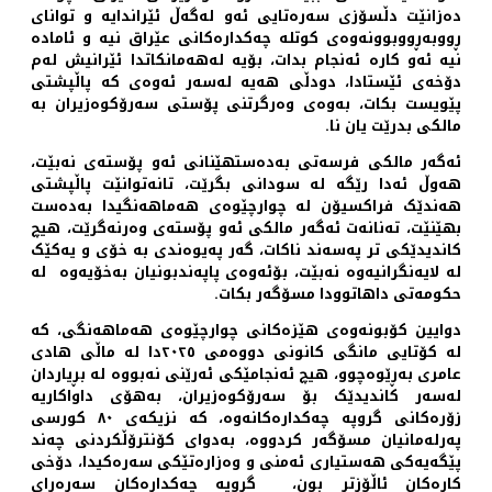
دەزانێت دڵسۆزی سەرەتایی ئەو لەگەڵ ئێراندایە و توانای
ڕووبەڕووبوونەوەی کوتلە چەکدارەکانی عێراق نیە و ئامادە
نیە ئەو کارە ئەنجام بدات، بۆیە لەهەمانکاتدا ئێرانیش لەم
دۆخەی ئێستادا، دودڵی هەیە لەسەر ئەوەی کە پاڵپشتی
پێویست بکات، بەوەی وەرگرتنی پۆستی سەرۆکوەزیران بە
مالکی بدرێت یان نا.
ئەگەر مالکی فرسەتی بەدەستهێنانی ئەو پۆستەی نەبێت،
هەوڵ ئەدا رێگە لە سودانی بگرێت، تانەتوانێت پاڵپشتی
هەندێک فراکسیۆن لە چوارچێوەی هەماهەنگیدا بەدەست
بهێنێت، تەنانەت ئەگەر مالکی ئەو پۆستەی وەرنەگرێت، هیچ
کاندیدێکی تر پەسەند ناکات، گەر پەیوەندی بە خۆی و یەکێک
لە لایەنگرانیەوە نەبێت، بۆئەوەی پاپەندبونیان بەخۆیەوە لە
حکومەتی داهاتوودا مسۆگەر بکات.
دوایین کۆبونەوەی هێزەکانی چوارچێوەی هەماهەنگی، کە
لە کۆتایی مانگی کانونی دووەمی ٢٠٢٥دا لە ماڵی هادی
عامری بەڕێوەچوو، هیچ ئەنجامێکی ئەرێنی نەبووە لە بڕیاردان
لەسەر کاندیدێک بۆ سەرۆکوەزیران، بەهۆی داواکاریە
زۆرەکانی گروپە چەکدارەکانەوە، کە نزیکەی ٨٠ کورسی
پەرلەمانیان مسۆگەر کردووە، بەدوای کۆنترۆڵکردنی چەند
پێگەیەکی هەستیاری ئەمنی و وەزارەتێکی سەرەکیدا، دۆخی
کارەکان ئاڵۆزتر بون، گروپە چەکدارەکان سەرەڕای