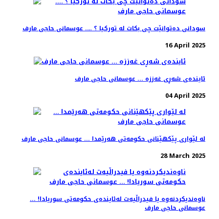
سودانی دەتوانێت چی بکات لە تورکیا ؟ …. عوسمانی حاجی مارف
16 April 2025
ئایندەی شەڕی غەززە ... عوسمانی حاجی مارف
04 April 2025
لە لێواری پێکهێنانی حکومەتی هەرێمدا ... عوسمانی حاجی مارف
28 March 2025
ناوەندیکردنەوە یا فیدراڵیەت لەئایندەی حکومەتی سوریادا! ...
عوسمانی حاجی مارف