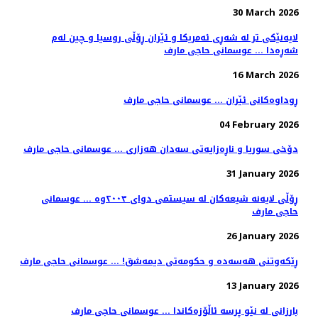
30 March 2026
لایەنێکی تر لە شەڕی ئەمریکا و ئێران ڕۆڵی روسیا و چین لەم
شەڕەدا ... عوسمانی حاجی مارف
16 March 2026
ڕوداوەکانی ئێران ... عوسمانی حاجی مارف
04 February 2026
دۆخی سوریا و ناڕەزایەتی سەدان هەزاری ... عوسمانی حاجی مارف
31 January 2026
ڕۆڵی لایەنە شیعەکان لە سیستمی دوای ٢٠٠٣وە ... عوسمانی
حاجی مارف
26 January 2026
ڕێکەوتنی هەسەدە و حکومەتی دیمەشق! ... عوسمانی حاجی مارف
13 January 2026
بارزانی لە نێو پرسە ئاڵۆزەکاندا ... عوسمانی حاجی مارف