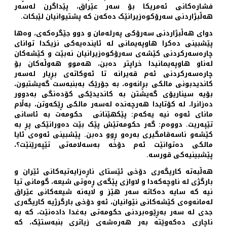
فشارەکانی ئەمریکا بۆ سەر عێراق، پێداگرن لەسەر
هەڵبژاردنی سەرۆکوەزیرانێک دەکەن کە پشتیوانیان لێبکات.
دوای هەڵبژاردنی سەرۆکی پەرلەمان و دوو جێگرەکەی، وەها
پێشبینی دەکرا هاوپەیمانی لە ئایندەیەکی نزیکدا توانای
چارەسەرکردنی کێشەی سەرۆکوەزیرانیان نەبێت و کێشەکان
لەناو هاوپەیمانیدا خراپتر دەبن، هەموو هەوڵەکان بۆ
چارەسەرکردنی ئەم قەیرانە تا ئەوکاتەی بڕیار لەسەر
کاندیدبونی مالکی بڕانەوە، بە جۆرێک بەبنبەست گەیشتبون،
بۆیە سیناریۆی گەیشتن بە کاندیدێکی کۆدەنگی بەدوور
دەزانرا، لە کۆتایدا هەرچەندە لەسەر مالکی ڕێکەوتن، بەڵام
مانای ئەوە نیە یەکەم: پێکهێنانی حکومەت بە ئاسانی
تێپەریت. دووەم: گەر حکومەتێش پێک بێت دەورانێکی پڕ بە
کێشەو ناسەقامگیری بەرەو ڕوو دەبن. پێشبینی ئەوەی ئایا
مالکی دەتوانێت ئەم دۆخە بەسەلامەتی تێپەرێنێت؟،
پێشبینیەکی قورسە.
هەڵبەتە کاریگەری دۆخی ئێستای ناڕەزایەتیەکانی ئێران و
بارگژی لە ناوچەکەدا و لاوازی پێگەی ڕەوتی شیعە، گومانی تیا
نیە کە سایە دەکاتە سەر هێز و لایەنە شیعەکانی عێراق
لەمانەوەی کێشەکانی نێوانیان، ئەو دۆخی بارگرژیە کاریگەری
جدی لە سەر بەڕێوەبردنی حکومەتی بەغدا دادەنێت، کە بە
ناچاری دەکەوێتە بەر هەڕەشەی زیاتری بنبەستێک، کە