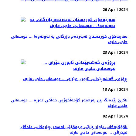
26 April 2024
سەربەخۆی کوردستان لەبەردەم بازرگانی بە نەوتەوە! ... عوسمانی
حاجی مارف
23 April 2024
پڕۆژەی گەشەپێدانی ئابوری عێراق ... عوسمانی حاجی مارف
13 April 2024
ناکرێ بێدەنگ بین بەرامبەر کۆمەڵکوژیی خەڵکی غەززە ... عوسمانی
حاجی مارف
02 April 2024
ناکۆکیەکانی نێوان پارتی و یەکێتی لەسەر بڕیارەکانی دادگای
فیدراڵی ... عوسمانی حاجی مارف