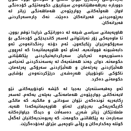
دووبارە بەرهەمهێنانەوەی سیناریۆی حکومەتێکی کۆدەنگی
لاواز، هەوڵەکانی چوارچێوەی هەماهەنگی زیاتر لە
بەڕێوەبردنی قەیرانەکان دەچێت، نەک چارەسەرکردنی
قەیرانەکان.
هاوپەیمانی سیاسی شیعە لە دەورانێکی خراپدا نوقم بوون،
تا ماوەیەکی زۆر نەیانتوانی لەسەر کاندیدێکی کۆدەنگی بۆ
سەرۆکوەزیران ڕێکبکەون، ئەم دۆخە ڕەنگدانەوەی ئەو
دابەشبونە قووڵانەیە، لەناو ئەو هاوپەیمانیەدا کە لەڕووی
دەستوریەوە ئەرکیان سەرکردایەتیکردنی پێکهێنانی
حکومەتە، دوای چەند هەفتەیەک لە پەسەندکردنی ئەنجامی
هەڵبژاردنی پەرلەمان و هەڵبژاردنی سەرۆکی پەرلەمان،
ناکۆکی ناوخۆییان هەڕەشەی درێژکردنەوەی بۆشایی
حکومەتی دەکرد.
ئەو چەقبەستنەیان بەجیا لە کێشە ناوخۆییەکانی نێو
لایەنەکانی چوارچێوەی هەمامەنگی، بەپلەی یەکەم، لەسەر
ڕکابەریە توندەکەی نێوان سودانی و مالکیە، کە مالکی
کاریگەریەکی بەرچاوی لەناو هاوپەیمانیەکەدا هەیە،
ململانێکان زیاتر شەڕی دەسەڵات و دیدگا جیاوازەکانە
سەبارەت بە پێکهاتنی حکومەت، کە پەیوەندیەکانیان لەگەڵ
کوتلە چەکدارەکان و ڕۆڵی ناوچەیی عێراق لەخۆدەگرێت.