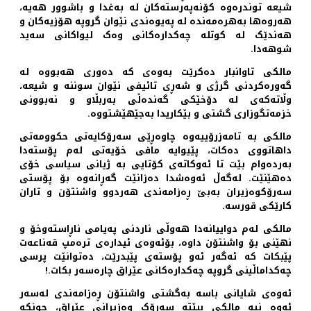
شیعە توندرەوە کۆنەپەرستەکان لە بەغدا و باشوور هەیە،
هەروەها بەهرەمەندە لە پەیوەندی نێوان گروپە هۆزیەکان و
هەندێک لە کوتلە چەکدارەکانی وەک لیواکانی سەید
شوهەدا.
مالکی تاوانبار دەکرێت بەوەی کە دەوری هەبووە لە
گەورەکردنی گرژی و شەڕی تائیفی نێوان سوننە و شیعە،
وڵاتەکەی لە دۆخێکی گەندەڵی بەربڵاو و نەبوونی
خزمەتگوزاری گشتی و بێکاریدا بەجێهێشتووە.
مالکی بە تامەزرۆییەوە چاوەڕێی سەرۆکایەتی حکوومەتی
داهاتووی دەکات، پێیوایە مافی خۆیەتی لەم پۆستەدا
بەردەوام بێت تا ئەوکاتەی کۆتایی بە ژیانی سیاسی خۆی
دەهێنێت. لەگەڵ ئەوەشدا دەزانێت گەڕانەوە بۆ پۆستی
سەرۆکوەزیران بەبێ ڕەزامەندی هەردوو واشنتۆن و تاران
کارێکی قورسە.
مالکی لەم دواییانەدا هەوڵی ناردنی پەیامی ناڕاستەوخۆ و
نهێنی بۆ واشنتۆن داوە، بۆئەوەی ئیدارەی ترەمپ قەناعەت
پێبکات کە ئەگەر ئەو پۆستەی پێبدرێت، دەتوانێت پرسی
چەکداماڵینی گروپە چەکدارەکانی عێراق چارەسەر بکات.!
ئەوەی شایانی باسە بەگشتی واشنتۆن ڕەزامەندی لەسەر
ئەوە نیە مالکی ببێتە سەرۆک وەزیرانی عێراق، چونکە