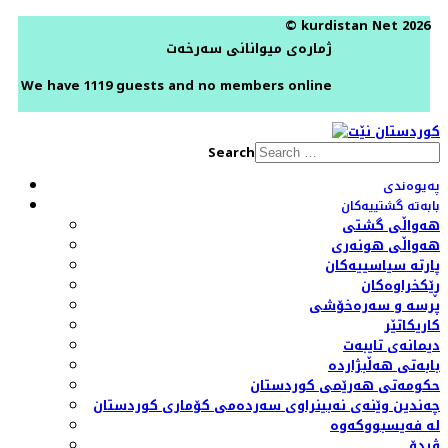
© kurdistan Net 2026
ژمارەی میوانانی سەرخەت
We have 1119 guests and no members online
Search
پەیوەندی
بابەتە گشتییەکان
هەواڵی گشتی
هەواڵی هونەری
پارتە سیاسییەکان
ڕێکخراوەکان
پرسە و سەرەخۆشی
کاریکاتێر
دیمانەی تایبەت
بابەتی هەڵبژاردە
حکومەتی هەرێمی کوردستان
چەندین وێنەی نەبینراوی سەردەمی کۆماری کوردستان
لە فەیسبووکەوە
ڤیدۆ