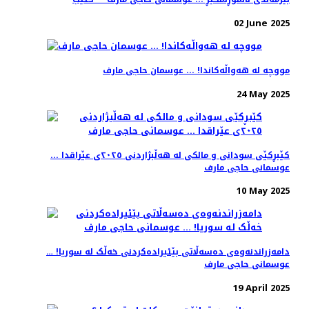
02 June 2025
مووچە لە هەواڵەکاندا! ... عوسمان حاجی مارف
24 May 2025
کێبڕکێی سودانی و مالکی لە هەڵبژاردنی ٢٠٢٥ی عێراقدا ...
عوسمانی حاجی مارف
10 May 2025
دامەزراندنەوەی دەسەڵاتی بێئیرادەکردنی خەڵک لە سوریا! …
عوسمانی حاجی مارف
19 April 2025