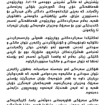
پێشتریش لە مانگی تشرینی دووەمی ٢٠٢٥دا، چوارچێوەی
هەماهەنگی خۆی وەک گەورەترین بلۆکی پەرلەمانی
ڕاگەیاند، کە بەپێی لێکدانەوەکانی دادگای باڵای فیدراڵی بۆ
دەستووری عێراق، مافی پێکهێنانی حکومەتی داهاتویان
هەیە، بەڵام سەرکردەکانی چوارچێوەی هەماهەنگی لەسەر
کاندیدێکی نوێ بۆ سەرۆک وەزیران ماوەیەکی زۆریان تێپەراند
تا ڕێکەوتن.
لەکاتێکدا سەرکردەکانی چوارچێوە، هەوڵی چارەسەرکردنی
ناکۆکیە ناوخۆییەکان و کۆنتڕۆڵکردنی ڕکابەری نێوان مالکی و
سودانی ئەدەن، هەموو ئەو ناوانەی دوای ڕاگەیاندنی
ئەنجامی هەڵبژاردنەکان خرانەڕوو، مانۆڕێک بوو بۆ کڕینی
کاتێکی زیاتر، بەڵام لە واقعدا کێبڕکێ لەسەر ئەو پۆستە
تەنها لە نێوان سودانی و مالکیدا سنووردارکراوە.
هۆکاری سەرەکی ئەو بنبەستە سیاسیانە، بەهۆی ڕکابەری
نێوان سودانی و مالکیەوە بەردەوامی هەیە، کە هەردوکیان
بڕیاریان داوە بە هەر شێوەیەک بۆیان سەربگرێت پۆستی
سەرۆک وەزیران وەربگرنەوە، هەریەکەیان لایەنگری خۆیان
هەیە و لە لایەن هەندێک لایەنەوە ڕووبەڕووی دژایەتی
دەبنەوە.
مالکی سەرۆکی هاوپەیمانی دەوڵەتی یاسا، کاریگەریەکی
بەرچاوی لە دیمەنی سیاسی عێراقدا هەیە، حاشا هەڵنەگرە