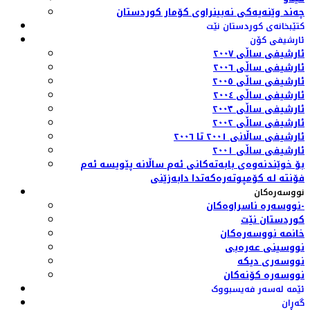
چەند وێنەیەکی نەبینراوی کۆمار کوردستان
کتێبخانەی کوردستان نێت
ئارشیفی کۆن
ئارشیفی ساڵی ٢٠٠٧
ئارشیفی ساڵی ٢٠٠٦
ئارشیفی ساڵی ٢٠٠٥
ئارشیفی ساڵی ٢٠٠٤
ئارشیفی ساڵی ٢٠٠٣
ئارشیفی ساڵی ٢٠٠٢
ئارشیفی ساڵانی ٢٠٠١ تا ٢٠٠٦
ئارشیفی ساڵی ٢٠٠١
بۆ خوێندنەوەی بابەتەکانی ئەم ساڵانە پێویسە ئەم
فۆنتە لە کۆمپوتەرەکەتدا دابەزێنی
نووسەرەکان
نووسەرە ناسراوەکان-
کوردستان نێت
خانمە نووسەرەکان
نووسینی عەرەبی
نووسەری دیکە
نووسەرە کۆنەکان
ئێمە لەسەر فەیسبووک
گەڕان