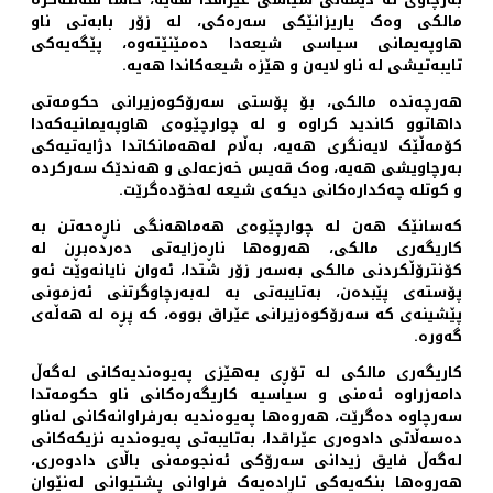
مالکی وەک یاریزانێکی سەرەکی، لە زۆر بابەتی ناو
هاوپەیمانی سیاسی شیعەدا دەمێنێتەوە، پێگەیەکی
تایبەتیشی لە ناو لایەن و هێزە شیعەکاندا هەیە.
هەرچەندە مالکی، بۆ پۆستی سەرۆکوەزیرانی حکومەتی
داهاتوو کاندید کراوە و لە چوارچێوەی هاوپەیمانیەکەدا
کۆمەڵێک لایەنگری هەیە، بەڵام لەهەمانکاتدا دژایەتیەکی
بەرچاویشی هەیە، وەک قەیس خەزعەلی و هەندێک سەرکردە
و کوتلە چەکدارەکانی دیکەی شیعە لەخۆدەگرێت.
کەسانێک هەن لە چوارچێوەی هەماهەنگی ناڕەحەتن بە
کاریگەری مالکی، هەروەها ناڕەزایەتی دەردەبڕن لە
کۆنترۆڵکردنی مالکی بەسەر زۆر شتدا، ئەوان نایانەوێت ئەو
پۆستەی پێبدەن، بەتایبەتی بە لەبەرچاوگرتنی ئەزمونی
پێشینەی کە سەرۆکوەزیرانی عێراق بووە، کە پڕە لە هەڵەی
گەورە.
کاریگەری مالکی لە تۆڕی بەهێزی پەیوەندیەکانی لەگەڵ
دامەزراوە ئەمنی و سیاسیە کاریگەرەکانی ناو حکومەتدا
سەرچاوە دەگرێت، هەروەها پەیوەندیە بەرفراوانەکانی لەناو
دەسەڵاتی دادوەری عێراقدا، بەتایبەتی پەیوەندیە نزیکەکانی
لەگەڵ فایق زیدانی سەرۆکی ئەنجومەنی باڵای دادوەری،
هەروەها بنکەیەکی تاڕادەیەک فراوانی پشتیوانی لەنێوان