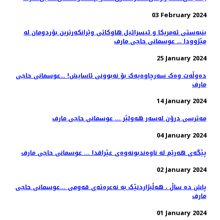
03 February 2024
بنبەستی ئەمریکا و ئیسرائیل هاوکاتی وێرانکەرترین بۆردومان لە
مێژوودا … عوسمانی حاجی مارف
25 January 2024
دەوڵەت وەک سەرچاوەیەک بۆ نەبوونی ئاسایش! …عوسمانی حاجی
مارف
14 January 2024
مەترسی درۆن لەسەر هەولێر ... عوسمانی حاجی مارف
04 January 2024
پێگەی هەرێم لە ناوەندبونەوەی عێراقدا ... عوسمانی حاجی مارف
02 January 2024
پاش دە ساڵ ، هەڵبژاردنێک بە نەعرەتەی قەومی ...عوسمانی حاجی
مارف
01 January 2024