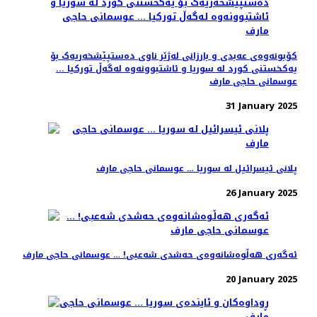
کۆبونەوەی عەبدی و بارزانی لەژێر ناوی دەستپێشخەریەک بۆ
یەکخستنی کورد لە سوریا و ئاشتبوونەوە لەگەڵ تورکیا ...
عوسمانی حاجی مارف
31 January 2025
پلانی ئیسرائیل لە سوریا … عوسمانی حاجی مارف
26 January 2025
ئەگەری هەڵوەشانەوەی حەشدی شەعبی! … عوسمانی حاجی مارف
20 January 2025