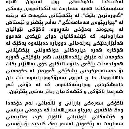
لەکاتێکدا ناکۆکیەکی ڕون لەنێوان هێزە
سیاسیەکاندا هەیە سەبارەت بە لێکدانەوەی چەمکی
"گەورەترین بلۆک"، لە پێکهێنانی حکومەت کە بریتیە
لە "چوارچێوەی هەماهەنگی"، بەڵام پێشتر و ئێستاش
لە پەیوەند بەدۆخی شەڕەوە، ناکۆکی نێوانیان
شاراوەنیە، کە کێشەکانیان دوای نزیکەی هەموو
هەڵبژاردنێکی پەرلەمانی دووبارە دەبێتەوە یەکێک لە
هۆکارە هەرە دیارەکانی دواکەوتنی پێکهێنانی
حکومەت لە عێراق پێکدەهێنێت، هەر بلۆکێکی گەورە
هەوڵدەدات پێگەی دانوستانکاری خۆی بەهێزتر بکات
بۆ دەستەبەرکردنی پشکێکی گەورەتر لە حکومەتی
داهاتوودا، جا چ لەڕوی سەرۆکوەزیرانەوە بێت یان
دابەشکردنی وەزارەتەکانەوە، کە لە دۆخی ئەم
شەڕەدا ناکۆکی و کێشەکانیان زیاتر یەخەی پێگرتون.
ناکۆکی سەرەکی بارزانی و تاڵەبانی، لەم دۆخەدا
وەک فاکتەری بەرچاو سەریهەڵدا کە دیمەنی سیاسی
و کێشەکانی نێوانیانی ئاڵۆزتر کرد، بەتایبەتی
سەبارەت بە ڕێکەوتن لەسەر یەک کاندید بۆ پۆستی