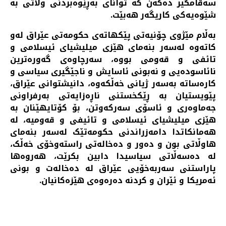
سەقامگیر دەکەن کە توانای بەڕێوەبردنی وڵاتی بە
شێوەیەکی کاریگەر هەبێت.
بەڵام مێژوی چۆنیەتی پێکهاتەی حکومەتی عێراق لەو
کاتەوە لەسەر بنەمای هێزی میلیشیای ئیسلامی و
تائفی و قەومی بووە، سەرچاوەی گەورەترین
نائاسودەیی و نەبونی ئاسایش و ناجێگیری سیاسی و
کارەساتە بەسەر ژیانی خەڵکەوە، دانیشتوانی عێراق،
پێویستیان بە ڕێکخستنی ناڕەزایەتی بەرفراونی
جەماوەری و ئاسۆی سەرکەوتن، بۆ کۆتایهێنان بە
هێزی میلیشیای ئیسلامی و تائیفی و قەومیە، لە
هەمانکاتدا دامەزراندنی حکومەتێک لەسەر بنەمای
هاوڵاتی بون و دەور و دەخالەتی راستەوخۆی خەڵک،
لە دەسەڵاتی سیاسیدا دابین بکرێت، هەروەها
پاراستنی سەربەخۆیی عێراق لە دەخالەت و بونی
ئەمریکا و ئێران و کردنە دەرەوەی هێزەکانیان.
ا و ئێران و ڕەهەندەکانی! ... عوسمانی حاجی مارف
PREV
NEXT