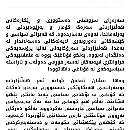
سەرەڕای سروشتی دەستووری و ڕێکارەکانی
هەڵبژاردنی سەرەک کۆمار و بەڕێوەبردنی لە
پەرلەماندا، ئەوەی نەشاردەوە، کە قەیرانی سیاسی و
کێشەکانی دەوروبەری لایەنەکانی دەسەڵاتدار لە
بەغدا، هەڵبژاردنی سەرۆکایەتی تەنیا پرۆسەیەکی
دەنگدان نەبووە، بەڵکو قۆناغێک بووە لە ململانێیەکی
فراوانتری لایەنەکان لەسەر فۆڕمی دەوڵەت و ئاراستە
سیاسیەکەی لە قۆناغی داهاتوودا.
وەها نیشان ئەدەن گوایە ئەم هەڵبژاردنە
نوێنەرایەتی هەنگاوێکی دەستووری بەرچاو دەکات
کە کۆتایی بە بۆشایی سیاسی چەند مانگی پێشو
هێنابێت، بەڵام هیچ گومانی تیا نیە، نەک بەردەوامی
قەیرانی سیاسی چارەسەر نەکردووە، بەڵکو دەرگای
بەڕووی قۆناغێکی تازەی ململانێی ئاڵۆزتردا کردەوە،
کە کێشەی پێکهێنانی حکومەت و دەستەبەرکردنی
پۆستی سەرۆک وەزیران و سەقامگیری بونی