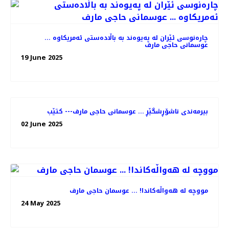
چارەنوسی ئێران لە پەیوەند بە باڵادەستی ئەمریکاوە ...
عوسمانی حاجی مارف
19 June 2025
بیرمەندی ناشۆڕشگێڕ ... عوسمانی حاجی مارف--- کتێب
02 June 2025
مووچە لە هەواڵەکاندا! ... عوسمان حاجی مارف
24 May 2025