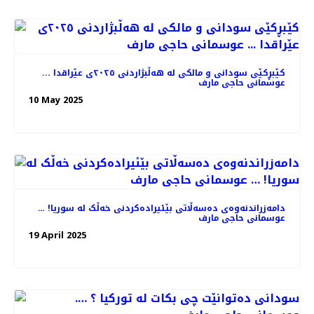
کێبڕکێی سودانی و مالکی لە هەڵبژاردنی ٢٠٢٥ی عێراقدا ...
عوسمانی حاجی مارف
10 May 2025
دامەزراندنەوەی دەسەڵاتی بێئیرادەکردنی خەڵک لە سوریا! …
عوسمانی حاجی مارف
19 April 2025