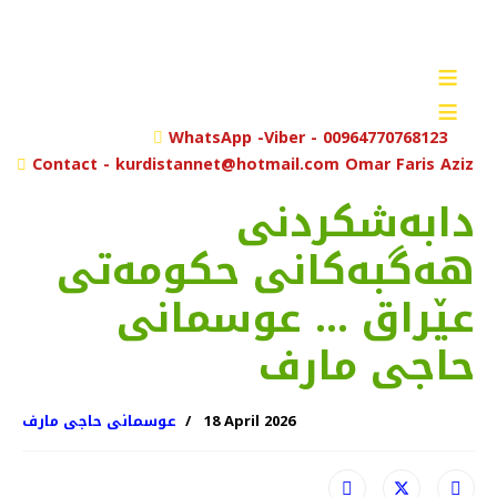
≡
≡
rch
WhatsApp -Viber - 00964770768123
Contact - kurdistannet@hotmail.com Omar Faris Aziz
دابەشکردنی
هەگبەکانی حکومەتی
عێراق … عوسمانی
حاجی مارف
18 April 2026
عوسمانی حاجی مارف