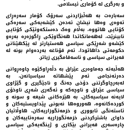
و بەرگری لە کۆماری ئیسلامی.
سەبارەت بە هەڵبژاردنی سەرۆک کۆمار سەرەڕای
ئەوەی وەها نیشان ئەدەن کێشەیەکی سەرەکی
کۆتایی هاتووە، بەڵام وەک دەستکەوتێکی کۆتایی
نابینرێت، لەهەمانکاتدا هەنگاوێکی ڕاگوزەرە بەرەو
کێشەو شەڕێکی سیاسی هەستیارتر لە پێکهێنانی
حکومەتی داهاتودا، ئەم قۆناغە بەردەوام بونە لە
قەیرانی سیاسی و ناسەقامگیری زیاتر.
هەڵبەتە جەماوەری عێراق بە دڵەڕاوکێوە چاوەڕوانی
دەرئەنجامی ئەم پێشهاتە سیاسیانەن، بە
لەبەرچاوگرتنی دۆخی جەنگ و ناجێگیری و گێژاوی
سیاسی عێراق و ناوچەکە و ئەگەری شەڕی ناوخۆی
لایەنە سیاسیەکان، بە هێزەکانی شیعە و سونە و
کوردەکانەوە، هەوروەها نەبونی پێداویستیەکان و
ئاستەنگی ئابووری و خزمەتگوزاریەکان، هاوڵاتیان
داوای باشترکردنی خزمەتگوزاریە سەرەتاییەکان و
چارەسەری قەیرانی بێکاری و ژینگەیەکی سیاسی