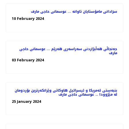
سزادانی مامۆستایان تاوانە ... عوسمانی حاجی مارف
10 February 2024
جەنجاڵی هەڵبژاردنی سەراسەری هەرێم ... عوسمانی حاجی
مارف
03 February 2024
بنبەستی ئەمریکا و ئیسرائیل هاوکاتی وێرانکەرترین بۆردومان
لە مێژوودا … عوسمانی حاجی مارف
25 January 2024