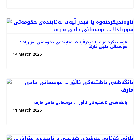
ناوەندیکردنەوە یا فیدراڵیەت لەئایندەی حکومەتی سوریادا! ...
عوسمانی حاجی مارف
14 March 2025
بانگەشەی ئاشتیەکی ئاڵۆز ... عوسمانی حاجی مارف
11 March 2025