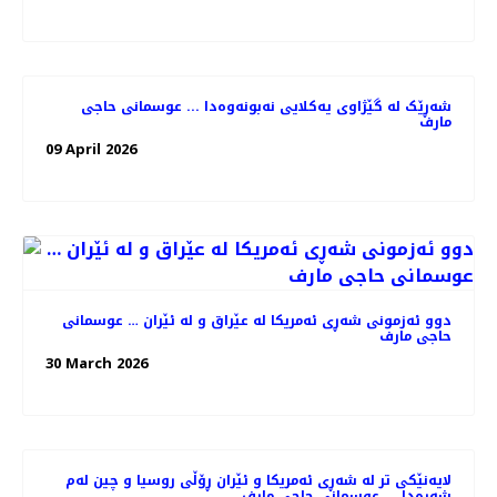
شەڕێک لە گێژاوی یەکلایی نەبونەوەدا ... عوسمانی حاجی
مارف
09 April 2026
دوو ئەزمونی شەڕی ئەمریکا لە عێراق و لە ئێران … عوسمانی
حاجی مارف
30 March 2026
لایەنێکی تر لە شەڕی ئەمریکا و ئێران ڕۆڵی روسیا و چین لەم
شەڕەدا ... عوسمانی حاجی مارف