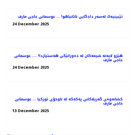
تێبینیەک لەسەر دادگایی ناتانیاهو! ... عوسمانی حاجی مارف
24 December 2025
هێزو لایەنە شیعەکان لە دەورانێکی هەستیاردا! .... عوسمانی
حاجی مارف
24 December 2025
کشانەوەی گەریلاکانی پەکەکە لە ناوخۆی تورکیا ... عوسمانی
حاجی مارف
13 December 2025