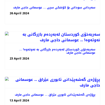
سەردانی سودانی بۆ کۆشکی سپی ... عوسمانی حاجی مارف
26 April 2024
سەربەخۆی کوردستان لەبەردەم بازرگانی بە نەوتەوە! ...
عوسمانی حاجی مارف
23 April 2024
پڕۆژەی گەشەپێدانی ئابوری عێراق ... عوسمانی حاجی مارف
13 April 2024