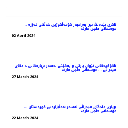
ناکرێ بێدەنگ بین بەرامبەر کۆمەڵکوژیی خەڵکی غەززە ...
عوسمانی حاجی مارف
02 April 2024
ناکۆکیەکانی نێوان پارتی و یەکێتی لەسەر بڕیارەکانی دادگای
فیدراڵی ... عوسمانی حاجی مارف
27 March 2024
بڕیاری دادگای فیدراڵی لەسەر هەڵبژاردنی کوردستان ...
عوسمانی حاجی مارف
22 March 2024