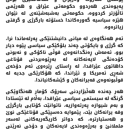
پەیوەندی هەردوو حکومەتی عێراق و هەرێمی
ئاڵۆزتر کردووە، حکومەتی بەشبەشێنەی لە نێوان
هێزە سیاسیە گەورەکاندا خستۆتە بارگرژی و گرفتی
زیاترەوە.
ئەم هەنگاوەی لە میانی دانیشتنێکی پەرلەماندا نرا،
کە گرژی و بایکۆتی چەند بلۆکێکی سیاسی پێوە دیار
بوو، ئەمەش ڕەنگدانەوەی قوڵی ناکۆکی و نەبونی
کۆدەنگی لایەنەکانە لە بەڕێوەبردنی قۆناغی
داهاتوی عێراقدا، لە ڕاستای ڕێرەوی ئەم دۆخەی
شەڕی ئەمریکا و ئێراندا، کە هۆکارێکی جدیە لە
قوڵبونەوەی قەیرانەکان و کێشەکانیاندا.
هەر چەنده هەڵبژاردنی سەرۆک کۆمار هەنگاوێکی
گرنگە له سیستمی سیاسی عێراقدا، بەڵام لە ئێستادا
و بەم شیوازە پەرتەوازیە، ناتوانێت کۆتایی بارگرژی
وقه یرانەکان بێت، پێموایە دەسپێکی قۆناغێکی نوێ
و هەستیارتره، که دواتر کاریگەریەکانی لەسەر
ململانێ و بەرژەوەندی لایەنەکان و دۆخی نەرێنی