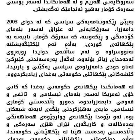
سەرۆکایەتی هەرێم و لە هەمانکاتدا لەسەر پۆستی
سەرەک کۆمار بەهیچ ئەنجامێک نەگەیشتن.
بەپێی ڕێکەوتنامەیەکی سیاسی کە لە دوای 2003
دامەزرا، سەرۆکایەتی لە عێراق لەسەر بنەمای
کۆدەنگی و ڕێکەوتنە، کە سەرۆک کۆمار، تایبەتە بە
پێکهاتەی کوردی، بەڵام ئەم لێکتێگەیشتنە
نەنووسراوە و لەم ساڵانەی دوایدا ڕوبەڕوی
تەحەددای زیاتر بۆتەوە، لەگەڵ پەرەسەندنی کێبڕکێ
لەناو خودی دامەزراوەی سیاسی یەکێتی و پارتیدا،
کێشەکانی پێکهاتنی حکومەتی بەغدای زیادیکردووە.
لە هەمانکتدا پیكهاتەی حکومەتی بەغدا کە کاتی
خۆی ئەمریکا لەسەر بنەمای ئیسلامی و تائفی و
قەومی دایمەزراندوە، دەورو باڵادەستی کۆماری
ئیسلامی، مایەی بەهێزکردنی پێگەی لایەنە شیعکان
بوە، لەو نێوەدا پێکهاتەی چوارچێوەی هەماهەنگی
بەدەخالەت و کاریگەری ئێران هێزی سەرەکی و
باڵادەستی بەدەست هێنا لە پێکهێنانی حکومەتدا،
بەڵام دواکەوتنی پێکهێنانی حکومەت بەدوای