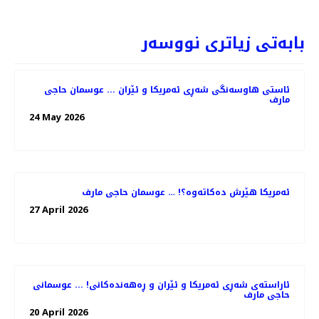
بابەتی زیاتری نووسەر
ئاستی هاوسەنگی شەڕی ئەمریکا و ئێران ... عوسمان حاجی
مارف
24 May 2026
ئەمریکا هێرش دەکاتەوە؟! … عوسمان حاجی مارف
27 April 2026
ئاراستەی شەڕی ئەمریکا و ئێران و ڕەهەندەکانی! ... عوسمانی
حاجی مارف
20 April 2026