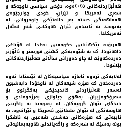
هەڵبژاردنەکانی ٢٠٢٥ەوە، دۆخی سیاسی ناوچەکە و
شەڕی ئەمریکا و ئێران، خودی چوارچێوەی
هەماهەنگی خستە بەر حاڵەتێکی چاوەڕوانی، لە
پەیوەند بە ئایندەی ئێران هاوکاتی شەڕ لەگەڵ
ئەمریکادا.
هەربۆیە پێکهێنانی حکومەتی بەغدا لە قۆناغی
داهاتودا، کە بە شێوەیەکی گشتی قورستر و ئاڵۆزتر
دەردەکەوێت لە چاو دەورانی ساڵانی هەڵبژاردنەکانی
پێشودا.
لەلایەکی ترەوە ئاماژە سیاسیەکان لە ئێستادا ئەوە
دەردەخەن کە هێزە شیعەکان لە ناوخۆدا دابەشبون
لەسەر هەڵبژاردنی کاندیدێکی یەکگرتوو بۆ
سەرۆکوەزیران، بەهۆی جیاوازی بەرژەوەندی و
دیدگای نێوان گروپەکان، لە پەیوەند بە راگرتنی
هاوسەنگی لە نێوان ململانێی ئەمریکا و ئێرانەوە، بە
تایبەتی کە هێزەکانی حەشدی شەعبی بە ئاشکرا
بونە بەشێک لە شەڕەکە و ڕاگەیاندنی هاوپەیمانیەتی