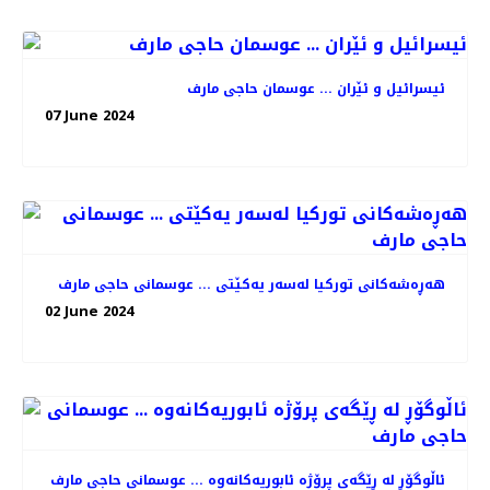
ئیسرائیل و ئێران ... عوسمان حاجی مارف
07 June 2024
هەڕەشەکانی تورکیا لەسەر یەکێتی ... عوسمانی حاجی مارف
02 June 2024
ئاڵوگۆڕ لە ڕێگەی پرۆژە ئابوریەکانەوە ... عوسمانی حاجی مارف