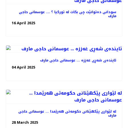
سودانی دەتوانێت چی بکات لە تورکیا ؟ …. عوسمانی حاجی
مارف
16 April 2025
ئایندەی شەڕی غەززە ... عوسمانی حاجی مارف
04 April 2025
لە لێواری پێکهێنانی حکومەتی هەرێمدا ... عوسمانی حاجی
مارف
28 March 2025