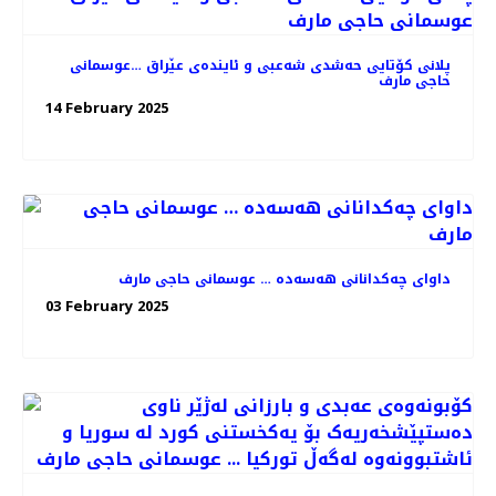
پلانی کۆتایی حەشدی شەعبی و ئایندەی عێراق …عوسمانی
حاجی مارف
14 February 2025
داوای چەکدانانی هەسەدە … عوسمانی حاجی مارف
03 February 2025