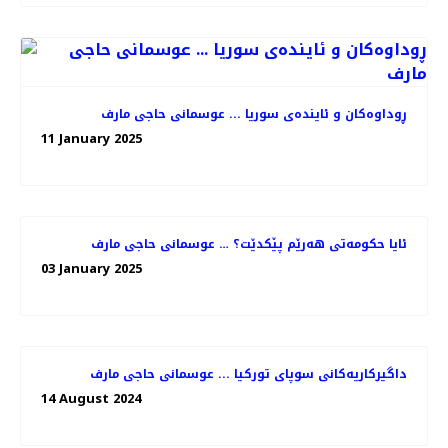
ڕوداوەکان و ئایندەی سوریا ... عوسمانی حاجی مارف
11 January 2025
ئایا حکومەتی هەرێم پێکدێت؟ … عوسمانی حاجی مارف
03 January 2025
داگیرکاریەکانی سوپای تورکیا ... عوسمانی حاجی مارف
14 August 2024