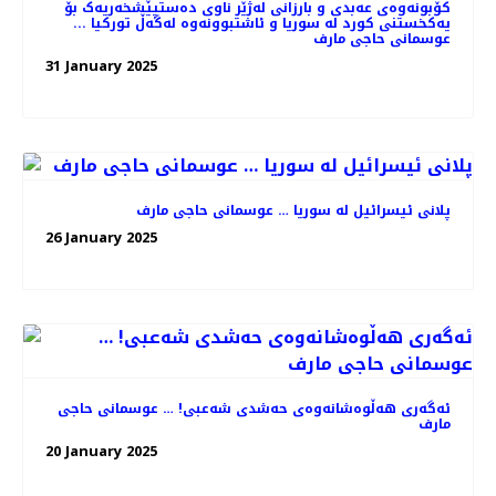
کۆبونەوەی عەبدی و بارزانی لەژێر ناوی دەستپێشخەریەک بۆ
یەکخستنی کورد لە سوریا و ئاشتبوونەوە لەگەڵ تورکیا ...
عوسمانی حاجی مارف
31 January 2025
پلانی ئیسرائیل لە سوریا … عوسمانی حاجی مارف
26 January 2025
ئەگەری هەڵوەشانەوەی حەشدی شەعبی! … عوسمانی حاجی
مارف
20 January 2025