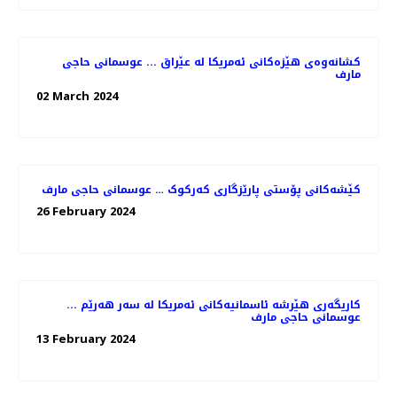
کشانەوەی هێزەکانی ئەمریکا لە عێراق ... عوسمانی حاجی
مارف
02 March 2024
کێشەکانی پۆستی پارێزگاری کەرکوک … عوسمانی حاجی مارف
26 February 2024
کاریگەری هێرشە ئاسمانیەکانی ئەمریکا لە سەر هەرێم ...
عوسمانی حاجی مارف
13 February 2024