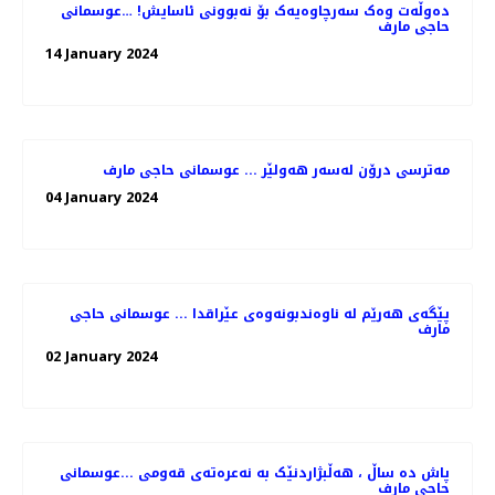
دەوڵەت وەک سەرچاوەیەک بۆ نەبوونی ئاسایش! …عوسمانی
حاجی مارف
14 January 2024
مەترسی درۆن لەسەر هەولێر ... عوسمانی حاجی مارف
04 January 2024
پێگەی هەرێم لە ناوەندبونەوەی عێراقدا ... عوسمانی حاجی
مارف
02 January 2024
پاش دە ساڵ ، هەڵبژاردنێک بە نەعرەتەی قەومی ...عوسمانی
حاجی مارف