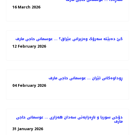
16 March 2026
کێ دەبێتە سەرۆک وەزیرانی عێراق؟ ... عوسمانی حاجی مارف
12 February 2026
ڕوداوەکانی ئێران ... عوسمانی حاجی مارف
04 February 2026
دۆخی سوریا و ناڕەزایەتی سەدان هەزاری ... عوسمانی حاجی
مارف
31 January 2026