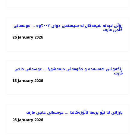
ڕۆڵی لایەنە شیعەکان لە سیستمی دوای ٢٠٠٣وە ... عوسمانی
حاجی مارف
26 January 2026
ڕێکەوتنی هەسەدە و حکومەتی دیمەشق! ... عوسمانی حاجی
مارف
13 January 2026
بارزانی لە نێو پرسە ئاڵۆزەکاندا ... عوسمانی حاجی مارف
05 January 2026