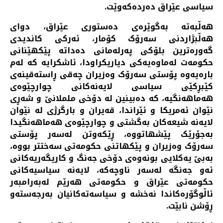
سیاسی عێراق دەردەکەوێت.
هەڵبەتە بەگوێرەی دەستوری عێراق، دوای
هەڵبژاردنی سەرۆک کۆمار، ئەرکی کاندیدی
گەورەترین بلۆکی پەرلەمانی دەداتە پێکهێنانی
حکومەت لەماوەیەکی دیاریکراودا، ئاشکرایە کە لەم
بارەیەوە پۆستی سەرۆک وەزیران چەقی ڕاستەقینەی
کێبڕکێی سیاسی لایەنەکانی چوارچێوەی
هەماهەنگیە، کە دەبینین لە دۆخی ململانێ و شەڕی
نێوان ئەمریکا و ئێراندا، قەیران و بارگرژی لە نێوان
لایەنە شیعەکان بەگشتی و چوارچێوەی هەماهەنگیدا
بەجۆرێک پێشهاتووە، ڕێکەوتن لەسەر پۆستی
سەرۆک وەزیران و پێکهاتنی حکومەتی سەختتر بووە،
بەبێ یەکلایی بونەوەی دۆخی جەنگ و کاریگەریەکانی
ئەو جەنگە لەسەر ناوچەکە، لایەنە سیاسیەکانی
حکومەتی عێراق و حکومەتی هەرێم لەبەرامبەر
ئاڵوگۆرەکاندا نەخشە و سیاسەتەکانیان بەرجەستەو
ڕۆشن نابێت.