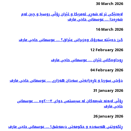
30 March 2026
لایەنێکی تر لە شەڕی ئەمریکا و ئێران ڕۆڵی روسیا و چین لەم
شەڕەدا ... عوسمانی حاجی مارف
16 March 2026
کێ دەبێتە سەرۆک وەزیرانی عێراق؟ ... عوسمانی حاجی مارف
12 February 2026
ڕوداوەکانی ئێران ... عوسمانی حاجی مارف
04 February 2026
دۆخی سوریا و ناڕەزایەتی سەدان هەزاری ... عوسمانی حاجی مارف
31 January 2026
ڕۆڵی لایەنە شیعەکان لە سیستمی دوای ٢٠٠٣وە ... عوسمانی
حاجی مارف
26 January 2026
ڕێکەوتنی هەسەدە و حکومەتی دیمەشق! ... عوسمانی حاجی مارف