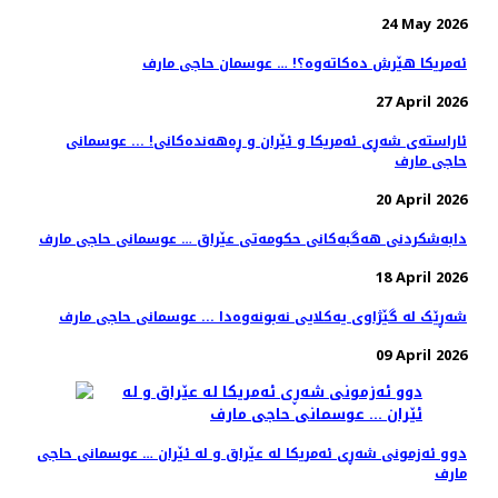
24 May 2026
ئەمریکا هێرش دەکاتەوە؟! … عوسمان حاجی مارف
27 April 2026
ئاراستەی شەڕی ئەمریکا و ئێران و ڕەهەندەکانی! ... عوسمانی
حاجی مارف
20 April 2026
دابەشکردنی هەگبەکانی حکومەتی عێراق … عوسمانی حاجی مارف
18 April 2026
شەڕێک لە گێژاوی یەکلایی نەبونەوەدا ... عوسمانی حاجی مارف
09 April 2026
دوو ئەزمونی شەڕی ئەمریکا لە عێراق و لە ئێران … عوسمانی حاجی
مارف