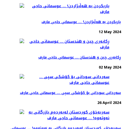
یاریکردن بە هەڵبژاردن! ... عوسمانی حاجی مارف
12 May 2024
ڕکابەری چین و هندستان ... عوسمانی حاجی مارف
02 May 2024
سەردانی سودانی بۆ کۆشکی سپی ... عوسمانی حاجی مارف
26 April 2024
سەربەخۆی کوردستان لەبەردەم بازرگانی بە نەوتەوە! ... عوسمانی