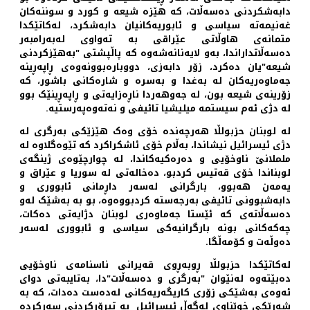
دابەشکردنی دەسەڵات، کە هێزە شیعە و کورد و سوننەکان
غەنیمەتە سیاسی و ئابوریەکانیان دابەشکرد، لەکاتێکدا
متمانەی هاوڵاتی عێراقی بە تەواوی لەبەرامبەر
دەسەڵاتداراندا، بەو لایەنانەشەوە کە پاڵپشتی "بەهێزکردنی
شیعە"یان دەکرد، زۆر دابەزی، دووبارەبوونەوەی ڕاپەڕینە
جەماوەریەکان لە بەغدا و بەسرە و شارەکانی باشور، کە
زۆرینەی شیعە بون، لە جەوهەردا ناڕەزایەتی و ڕاپەڕینێک بوو
لە دژی ئەم سیستمە میلیشیا تائیفی و نەتەوەپەرستیە.
لە لوبنان حزبولڵا هەرچەندە خۆی وەک هێزێکی بەرگری لە
دژی ئیسرائیل نیشاندا، بەڵام خۆی ئاشکراکرد کە تێوەگلاوە لە
ململانێ ناوخۆیی و دەرەکیەکاندا، لە چوارچێوەی ژینگەی
لوبناندا خۆی قەتیس کردبو، دەخالەتی لە سوریا و عێراق و
یەمەن هەبوو، بارگرانی لەسەر داڕمانی ئابووری و
دابەشبوونی تائیفی بەرجەستە کردبووەوە، بو بە بەشێک لەو
دەسەڵاتەی کە ئێستا جەماوەری لوبنان دژایەتی دەکات،
چەکەکانی بونە بارگرانیەکی سیاسی و ئابووری لەسەر
دەوڵەت و کۆمەڵگا.
لەکاتێکدا حزبولڵا ڕوبەڕوی قەیرانی ناسنامەی ناوخۆیی
دەبێتەوە لەنێوان "بەرگری و دەسەڵات"دا، بەتایبەتی دوای
ئەوەی بەشێکی زۆری کاریگەریەکانی لەدەست دەدات، کە بە
شەڕێکی خوێناوی لەگەڵ ئیسرائیل بە تیرۆرکردنی سەرکردە