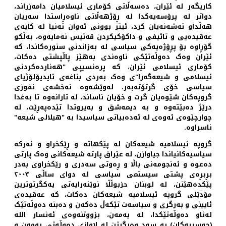
کاریگەر لە ئێران، دەسەڵاتی کۆماری ئیسلامیان دامەزراند،
دواتر لە پرۆسەیەکدا لە ڕۆژهەڵاتی ناوەڕاستدا سەریان
هەڵداو تەشەنەیان کرد، ئیتر بوونی ئەوان تەنیا لە کایەی
عەقیدەیی و تائیفی و داکۆکیکردن قەتیس نەمایەوە، بەڵکو
گۆڕاوە بۆ پڕۆژەیەکی سیاسی لە بەزاندنی سنورەکاندا، کە
ئێران وەک دەوڵەتێکی ناوەندی بەهێز پاڵپشتی دەکات،
کۆماری ئیسلامی ئێران، کە پرەنسیپی "هەناردەکردنی
ئیسلامی و شیعەگەرا"ی وەک بەردی بناغەی ئایدیۆلۆژیای
سیاسی خۆی گرتۆتەبەر، لەوێشەوە نەخشەی نفوزی
گروپەکان شێوەیان گرت و خۆیان ناساند، لە تارانەوە تا بەغدا
درێژ دەبێتەوە و بە دیمەشق و بەیروتدا تێدەپەڕێت، لە
چوارچێوەی ئەوەی لە ئەدەبیاتی سیاسیدا بە "هیلالی شیعە"
ناسراوە.
گروپە ئیسلامیە شیعەکان لە پێکهاتە و ڕێکخراو و ئەرکە
سیاسیەکانیاندا جیاوازن، لە عێراق پارتە شیعەکانی وەک پارتی
دەعوە و ئەنجومەنی باڵا و ڕەوتی سەدری و رێکخراوی بەدر
بڕبڕەی پشتی سیستمی سیاسی لە دوای ساڵی ٢٠٠٣
پێکدەهێنن، لە لوبنان حزبوڵڵا نوێنەرایەتی یەکگرتوترین
مۆدێلی گروپە ئیسلامیە شیعەکان دەکات، کە عەقیدەی
ئایینی و بەرگری و سیاسەت تێکەڵ دەکەن و دەبنە دەوڵەتێک
لەناو دەوڵەتێکدا، لە یەمەن، بزووتنەوەی ئەنسار الله
(حوسییەکان) بە سود وەرگرتن لە لاوازی دەوڵەتی یەمەن و