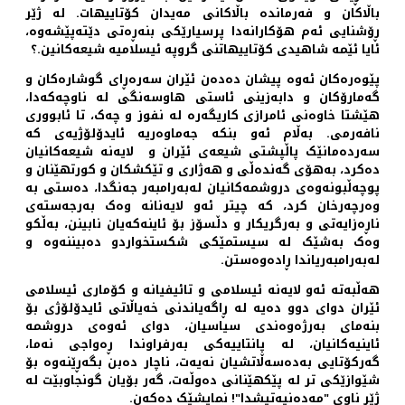
باڵاکان و فەرماندە باڵاکانی مەیدان کۆتاییهات. لە ژێر
ڕۆشنایی ئەم هۆکارانەدا پرسیارێکی بنەڕەتی دێتەپێشەوە،
ئایا ئێمە شاهیدی کۆتاییهاتنی گروپە ئیسلامیە شیعەکانین.؟
پێوەرەکان ئەوە پیشان دەدەن ئێران سەرەڕای گوشارەکان و
گەمارۆکان و دابەزینی ئاستی هاوسەنگی لە ناوچەکەدا،
هێشتا خاوەنی ئامرازی کاریگەرە لە نفوز و چەک، تا ئابووری
نافەرمی. بەڵام ئەو بنکە جەماوەریە ئایدۆلۆژیەی کە
سەردەمانێک پاڵپشتی شیعەی ئێران و لایەنە شیعەکانیان
دەکرد، بەهۆی گەندەڵی و هەژاری و تێکشکان و کورتهێنان و
پوچەڵبونەوەی دروشمەکانیان لەبەرامبەر جەنگدا، دەستی بە
وەرچەرخان کرد، کە چیتر ئەو لایەنانە وەک بەرجەستەی
ناڕەزایەتی و بەرگریکار و دڵسۆز بۆ ئاینەکەیان نابینن، بەڵکو
وەک بەشێک لە سیستمێکی شکستخواردو دەبیننەوە و
لەبەرامبەریاندا ڕادەوەستن.
هەڵبەتە ئەو لایەنە ئیسلامی و تائیفیانە و کۆماری ئیسلامی
ئێران دوای دوو دەیە لە ڕاگەیاندنی خەیاڵاتی ئایدۆلۆژی بۆ
بنەمای بەرژەوەندی سیاسیان، دوای ئەوەی دروشمە
ئاینیەکانیان، لە پانتاییەکی بەرفراوندا ڕەواجی نەما،
گەرکۆتایی بەدەسەڵاتشیان نەیەت، ناچار دەبن بگەڕێنەوە بۆ
شێوازێکی تر لە پێکهێنانی دەوڵەت، گەر بۆیان گونجاوبێت لە
ژێر ناوی "مەدەنیەتیشدا"! نمایشێک دەکەن.