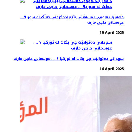
دامەزراندنەوەی دەسەڵاتی بێئیرادەکردنی خەڵک لە سوریا! …
عوسمانی حاجی مارف
19 April 2025
سودانی دەتوانێت چی بکات لە تورکیا ؟ …. عوسمانی حاجی مارف
16 April 2025