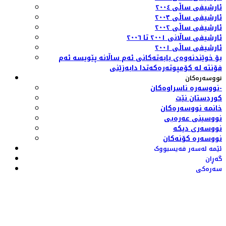
ئارشیفی ساڵی ٢٠٠٤
ئارشیفی ساڵی ٢٠٠٣
ئارشیفی ساڵی ٢٠٠٢
ئارشیفی ساڵانی ٢٠٠١ تا ٢٠٠٦
ئارشیفی ساڵی ٢٠٠١
بۆ خوێندنەوەی بابەتەکانی ئەم ساڵانە پێویسە ئەم
فۆنتە لە کۆمپوتەرەکەتدا دابەزێنی
نووسەرەکان
نووسەرە ناسراوەکان-
کوردستان نێت
خانمە نووسەرەکان
نووسینی عەرەبی
نووسەری دیکە
نووسەرە کۆنەکان
ئێمە لەسەر فەیسبووک
گەڕان
سەرەکی