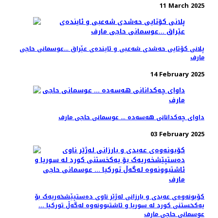
11 March 2025
پلانی کۆتایی حەشدی شەعبی و ئایندەی عێراق …عوسمانی حاجی
مارف
14 February 2025
داوای چەکدانانی هەسەدە … عوسمانی حاجی مارف
03 February 2025
کۆبونەوەی عەبدی و بارزانی لەژێر ناوی دەستپێشخەریەک بۆ
یەکخستنی کورد لە سوریا و ئاشتبوونەوە لەگەڵ تورکیا ...
عوسمانی حاجی مارف