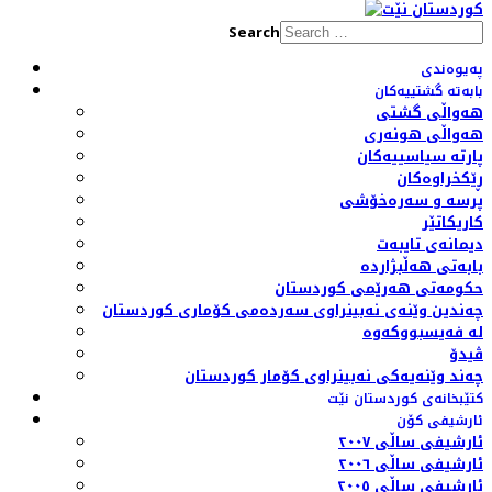
Search
پەیوەندی
بابەتە گشتییەکان
هەواڵی گشتی
هەواڵی هونەری
پارتە سیاسییەکان
ڕێکخراوەکان
پرسە و سەرەخۆشی
کاریکاتێر
دیمانەی تایبەت
بابەتی هەڵبژاردە
حکومەتی هەرێمی کوردستان
چەندین وێنەی نەبینراوی سەردەمی کۆماری کوردستان
لە فەیسبووکەوە
ڤیدۆ
چەند وێنەیەکی نەبینراوی کۆمار کوردستان
کتێبخانەی کوردستان نێت
ئارشیفی کۆن
ئارشیفی ساڵی ٢٠٠٧
ئارشیفی ساڵی ٢٠٠٦
ئارشیفی ساڵی ٢٠٠٥