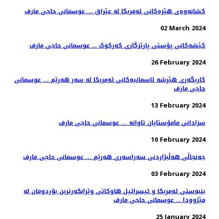
کشانەوەی هێزەکانی ئەمریکا لە عێراق ... عوسمانی حاجی مارف
02 March 2024
کێشەکانی پۆستی پارێزگاری کەرکوک … عوسمانی حاجی مارف
26 February 2024
کاریگەری هێرشە ئاسمانیەکانی ئەمریکا لە سەر هەرێم ... عوسمانی
حاجی مارف
13 February 2024
سزادانی مامۆستایان تاوانە ... عوسمانی حاجی مارف
10 February 2024
جەنجاڵی هەڵبژاردنی سەراسەری هەرێم ... عوسمانی حاجی مارف
03 February 2024
بنبەستی ئەمریکا و ئیسرائیل هاوکاتی وێرانکەرترین بۆردومان لە
مێژوودا … عوسمانی حاجی مارف
25 January 2024