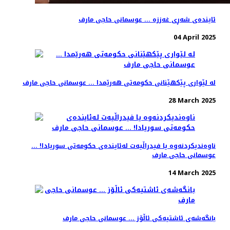
ئایندەی شەڕی غەززە ... عوسمانی حاجی مارف
04 April 2025
لە لێواری پێکهێنانی حکومەتی هەرێمدا ... عوسمانی حاجی مارف
28 March 2025
ناوەندیکردنەوە یا فیدراڵیەت لەئایندەی حکومەتی سوریادا! ...
عوسمانی حاجی مارف
14 March 2025
بانگەشەی ئاشتیەکی ئاڵۆز ... عوسمانی حاجی مارف