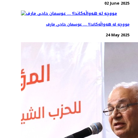
02 June 2025
مووچە لە هەواڵەکاندا! ... عوسمان حاجی مارف
24 May 2025