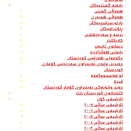
بابەتە گشتییەکان
هەواڵی گشتی
هەواڵی هونەری
پارتە سیاسییەکان
ڕێکخراوەکان
پرسە و سەرەخۆشی
کاریکاتێر
دیمانەی تایبەت
بابەتی هەڵبژاردە
حکومەتی هەرێمی کوردستان
چەندین وێنەی نەبینراوی سەردەمی کۆماری
کوردستان
لە فەیسبووکەوە
ڤیدۆ
چەند وێنەیەکی نەبینراوی کۆمار کوردستان
کتێبخانەی کوردستان نێت
ئارشیفی کۆن
ئارشیفی ساڵی ٢٠٠٧
ئارشیفی ساڵی ٢٠٠٦
ئارشیفی ساڵی ٢٠٠٥
ئارشیفی ساڵی ٢٠٠٤
ئارشیفی ساڵی ٢٠٠٣