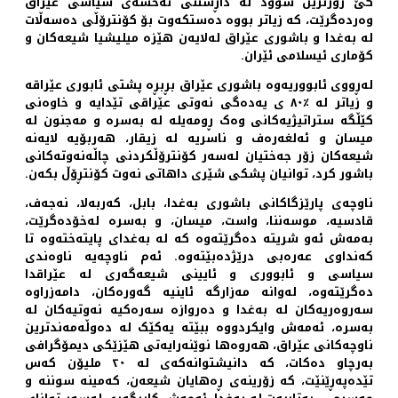
کێ زۆرترین سوود لە داڕشتنی نەخشەی سیاسی عێراق
وەردەگرێت، کە زیاتر بووە دەستکەوت بۆ کۆنترۆڵی دەسەڵات
لە بەغدا و باشوری عێراق لەلایەن هێزە میلیشیا شیعەکان و
کۆماری ئیسلامی ئێران.
لەڕووی ئابووریەوە باشوری عێراق بڕبڕە پشتی ئابوری عێراقە
و زیاتر لە ٪٨٠ ی یەدەگی نەوتی عێراقی تێدایە و خاوەنی
کێڵگە ستراتیژیەکانی وەک ڕومەیلە لە بەسرە و مەجنون لە
میسان و ئەلغەرەف و ناسریە لە زیقار، هەربۆیە لایەنە
شیعەکان زۆر جەختیان لەسەر کۆنترۆڵکردنی چاڵەنەوتەکانی
باشور کرد، توانیان پشکی شێری داهاتی نەوت کۆنتڕۆڵ بکەن.
ناوچەی پارێزگاکانی باشوری بەغدا، بابل، کەربەلا، نەجەف،
قادسیە، موسەننا، واست، میسان، و بەسرە لەخۆدەگرێت،
بەمەش ئەو شریتە دەگرێتەوە کە لە بەغدای پایتەختەوە تا
کەنداوی عەرەبی درێژدەبێتەوە. ئەم ناوچەیە ناوەندی
سیاسی و ئابووری و ئایینی شیعەگەری لە عێراقدا
دەگرێتەوە، لەوانە مەزارگە ئاینیە گەورەکان، دامەزراوە
سەروەریەکان لە بەغدا و دەروازە سەرەکیە نەوتیەکان لە
بەسرە، ئەمەش وایکردووە ببێتە یەکێک لە دەوڵەمەندترین
ناوچەکانی عێراق، هەروەها نوێنەرایەتی هێزێکی دیمۆگرافی
بەرچاو دەکات، کە دانیشتوانەکەی لە ٢٠ ملیۆن کەس
تێدەپەڕێنێت، کە زۆرینەی ڕەهایان شیعەن، کەمینە سوننە و