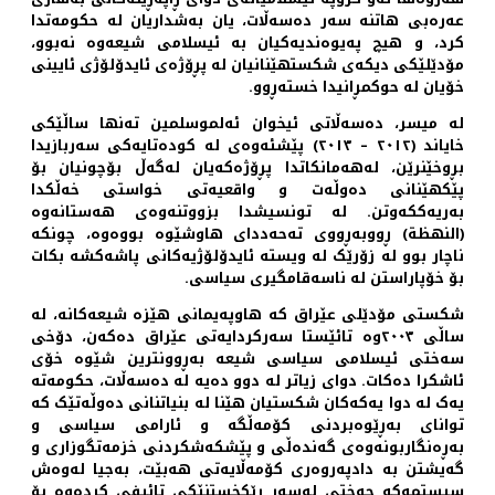
عەرەبی هاتنە سەر دەسەڵات، یان بەشداریان لە حکومەتدا
کرد، و هیچ پەیوەندیەکیان بە ئیسلامی شیعەوە نەبوو،
مۆدێلێکی دیکەی شکستهێنانیان لە پڕۆژەی ئایدۆلۆژی ئایینی
خۆیان لە حوکمڕانیدا خستەڕوو.
لە میسر، دەسەڵاتی ئیخوان ئەلموسلمین تەنها ساڵێکی
خایاند (٢٠١٢ – ٢٠١٣) پێشئەوەی لە کودەتایەکی سەربازیدا
بڕوخێنرێن، لەهەمانکاتدا پڕۆژەکەیان لەگەڵ بۆچونیان بۆ
پێکهێنانی دەوڵەت و واقعیەتی خواستی خەڵکدا
بەریەککەوتن. لە تونسیشدا بزووتنەوەی هەستانەوە
(النهظة) ڕووبەڕووی تەحەددای هاوشێوە بووەوە، چونکە
ناچار بوو لە زۆرێک لە ویستە ئایدۆلۆژیەکانی پاشەکشە بکات
بۆ خۆپاراستن لە ناسەقامگیری سیاسی.
شکستی مۆدێلی عێراق کە هاوپەیمانی هێزە شیعەکانە، لە
ساڵی ٢٠٠٣وە تائێستا سەرکردایەتی عێراق دەکەن، دۆخی
سەختی ئیسلامی سیاسی شیعە بەڕوونترین شێوە خۆی
ئاشکرا دەکات. دوای زیاتر لە دوو دەیە لە دەسەڵات، حکومەتە
یەک لە دوا یەکەکان شکستیان هێنا لە بنیاتنانی دەوڵەتێک کە
توانای بەڕێوەبردنی کۆمەڵگە و ئارامی سیاسی و
بەڕەنگاربونەوەی گەندەڵی و پێشکەشکردنی خزمەتگوزاری و
گەیشتن بە دادپەروەری کۆمەڵایەتی هەبێت، بەجیا لەوەش
سیستمەکە جەختی لەسەر ڕێکخستنێکی تائیفی کردەوە بۆ