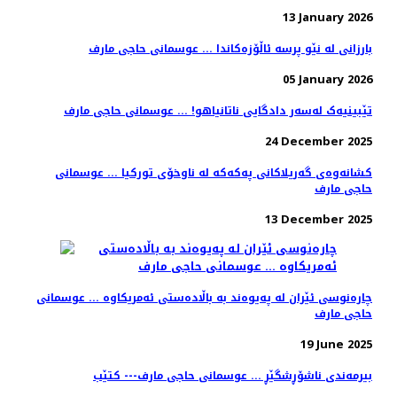
13 January 2026
بارزانی لە نێو پرسە ئاڵۆزەکاندا ... عوسمانی حاجی مارف
05 January 2026
تێبینیەک لەسەر دادگایی ناتانیاهو! ... عوسمانی حاجی مارف
24 December 2025
کشانەوەی گەریلاکانی پەکەکە لە ناوخۆی تورکیا ... عوسمانی
حاجی مارف
13 December 2025
چارەنوسی ئێران لە پەیوەند بە باڵادەستی ئەمریکاوە ... عوسمانی
حاجی مارف
19 June 2025
بیرمەندی ناشۆڕشگێڕ ... عوسمانی حاجی مارف--- کتێب