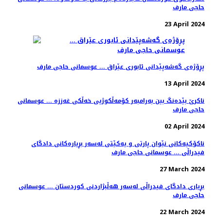
حاجی مارف
23 April 2024
پڕۆژەی گەشەپێدانی ئابوری عێراق ... عوسمانی حاجی مارف
13 April 2024
ناکرێ بێدەنگ بین بەرامبەر کۆمەڵکوژیی خەڵکی غەززە ... عوسمانی
حاجی مارف
02 April 2024
ناکۆکیەکانی نێوان پارتی و یەکێتی لەسەر بڕیارەکانی دادگای
فیدراڵی ... عوسمانی حاجی مارف
27 March 2024
بڕیاری دادگای فیدراڵی لەسەر هەڵبژاردنی کوردستان ... عوسمانی
حاجی مارف
22 March 2024