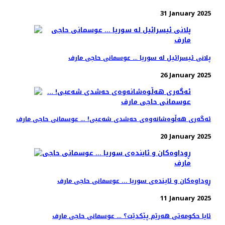
31 January 2025
پلانی ئیسرائیل لە سوریا … عوسمانی حاجی مارف
26 January 2025
ئەگەری هەڵوەشانەوەی حەشدی شەعبی! … عوسمانی حاجی مارف
20 January 2025
ڕوداوەکان و ئایندەی سوریا ... عوسمانی حاجی مارف
11 January 2025
ئایا حکومەتی هەرێم پێکدێت؟ … عوسمانی حاجی مارف