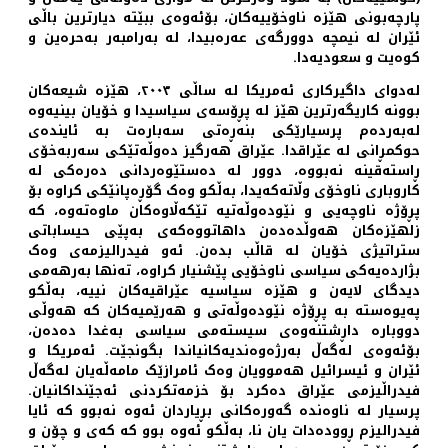
پارچەبونی هێزە ناوخۆییەکان، بۆئەوەی ببێتە دیارترین باڵی
ئێران لە نیمچە دوورگەی عەرەبیدا، لە بەرامبەر بەحرەین و
کوەیت و سعودیەدا.
لەدوای داگیرکاری ئەمریکا لە ساڵی ٢٠٠٣، هێزە شیعەکان
بوونە کاریگەرترین هێز لە پڕۆسەی سیاسیدا و خۆیان بینیەوە
لەبەردەم پرسیارێکی بنەڕەتی سەبارەت بە ئایندەی
حوکمڕانی لە عێراقدا. عێراق هەرگیز دەوڵەتێکی سەربەخۆی
ڕاستەقینە نەبووە، دوور لە دەستێوەردانی دەرەکی لە
کاروباری ناوخۆی وڵاتەکەیدا، بەڵکو وەک گۆڕەپانێکی کراوە بۆ
پڕۆژە ناوچەیی و نێودەوڵەتیە تێکەڵاوەکان ماوەتەوە، کە
زلهێزەکان هەوڵدەدەن داهاتووەکەی بەپێی حیساباتی
ستراتیژی خۆیان لە قاڵب بدەن. ئەو فیدرالیزمەی وەک
بژاردەیەکی سیاسی ناوخۆیی پێشنیار کراوە، تەنها بەرهەمی
دیدگای لایەن و هێزە سیاسیە عێراقیەکان نییە، بەڵکو
پەیوەستە بە پڕۆژە نێودەوڵەتی و هەرێمیەکان کە هەوڵی
دووبارە داڕشتنەوەی سیستەمی سیاسی بەغدا دەدەن،
بۆئەوەی لەگەڵ بەرژەوەندیەکانیاندا بگونجێت. ئەمریکا و
ئێران و ئیسرائیل هەموویان وەک ئامرازێک مامەڵەیان لەگەڵ
فیدراڵیزمی عێراق دەکرد بۆ خزمەتکردنی ئەجێنداکانیان.
پرسیار لە ناوەندە گەورەکانی بڕیاردان ئەوە نەبوو کە ئایا
فیدرالیزم ڕوودەدات یان نا، بەڵکو ئەوە بوو کە کەی و چۆن و