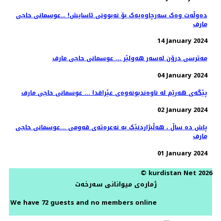
دەوڵەت وەک سەرچاوەیەک بۆ نەبوونی ئاسایش! …عوسمانی حاجی
مارف
14 January 2024
مەترسی درۆن لەسەر هەولێر ... عوسمانی حاجی مارف
04 January 2024
پێگەی هەرێم لە ناوەندبونەوەی عێراقدا ... عوسمانی حاجی مارف
02 January 2024
پاش دە ساڵ ، هەڵبژاردنێک بە نەعرەتەی قەومی ...عوسمانی حاجی
مارف
01 January 2024
© kurdistan Net 2026
ژمارەی میوانانی سەرخەت
We have 72 guests and no members online