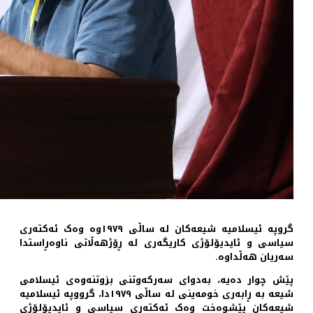
گروپە ئیسلامیە شیعەکان لە ساڵی ١٩٧٩وە وەک ئەکتەری
سیاسی و ئایدیۆلۆژی کاریگەری لە ڕۆژهەڵاتی ناوەڕاستدا
سەریان هەڵداوە.
پێش چوار دەیە، بەدوای سەرکەوتنی بزوتنەوەی ئیسلامی
شیعە بە ڕابەری خومەینی لە ساڵی ١٩٧٩دا، گرووپە ئیسلامیە
شیعەکان پێشوەخت وەک ئەکتەری سیاسی و ئایدیۆلۆژی