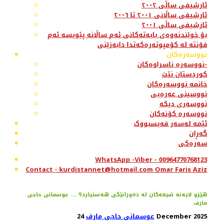
ئارشیفی ساڵی ٢٠٠٢
ئارشیفی ساڵانی ٢٠٠١ تا ٢٠٠٦
ئارشیفی ساڵی ٢٠٠١
بۆ خوێندنەوەی بابەتەکانی ئەم ساڵانە پێویسە ئەم
فۆنتە لە کۆمپوتەرەکەتدا دابەزێنی
نووسەرەکان
نووسەرە ناسراوەکان-
کوردستان نێت
خانمە نووسەرەکان
نووسینی عەرەبی
نووسەری دیکە
نووسەرە کۆنەکان
ئێمە لەسەر فەیسبووک
گەڕان
سەرەکی
WhatsApp -Viber - 00964770768123
Contact - kurdistannet@hotmail.com Omar Faris Aziz
هێزو لایەنە شیعەکان لە دەورانێکی هەستیاردا! .... عوسمانی حاجی
مارف
24 December 2025
عوسمانی حاجی مارف