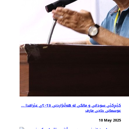
کێبڕکێی سودانی و مالکی لە هەڵبژاردنی ٢٠٢٥ی عێراقدا ...
عوسمانی حاجی مارف
10 May 2025