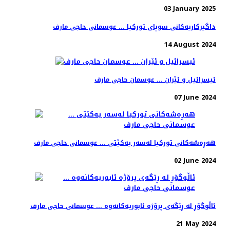
03 January 2025
داگیرکاریەکانی سوپای تورکیا ... عوسمانی حاجی مارف
14 August 2024
ئیسرائیل و ئێران ... عوسمان حاجی مارف
07 June 2024
هەڕەشەکانی تورکیا لەسەر یەکێتی ... عوسمانی حاجی مارف
02 June 2024
ئاڵوگۆڕ لە ڕێگەی پرۆژە ئابوریەکانەوە ... عوسمانی حاجی مارف
21 May 2024