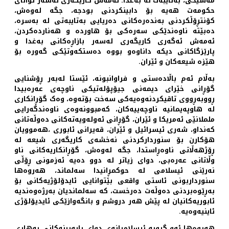
مەسیحی، بەتایبەت لە بەغدا. ئەمەش کاریگەری لەسەر توانای
حکومەت هەیە بۆ دابینکردنی بودجە، جگە لەوەش،
کۆنتڕۆڵکردنی بەندەرەکانی دەریایی بەتایبەتی لە بەسرە،
دەبێتە ناوەندێکی سەرەکی بۆ هاوردە و هەناردەکردن،
ئەمەش ئەگەری کاریگەری لەسەر بازاڕەکانی بەغدا و
پارێزگاکانی دیکە داناوەو بووە دەستکەوتێکی گەورە بۆ
هێزە شیعەکان و ئێران.
بەڵام ئەم باڵادەستی و فراوانبونە، ئێستا لەبەر ڕۆشنایی
گۆڕانی خێرای دیمەنی جیۆپۆلەتیکی ناوچەی عەرەبیدا
ڕووبەڕووی تاقیکردنەوەیەکی سەخت بۆتەوە، وەک گۆڕانکاری
لە هاوپەیمانیە ناوچەییەکان، کەمبوونەوەی ناوەندگەرایی
ململانێی ئەمریکا و ئێران، گۆڕانی ئەولەویەتەکانی دەوڵەتانی
کەنداو، شەری ئیسرائیل و ئێران، قەیرانی ئابوری ،هەموویان
هۆکارن بۆ سنوردارکردنی نەخشەی کاریگەری شیعە لە
ڕۆژهەڵاتی ناوەڕاستدا، جگە لەوەش، گۆڕانکاریەکانی ناو
وڵاتانی عەرەبی، دوای زیاتر لە دوو دەیە ئەزمونی ڕۆڵی
نەرێنی ئیسلامی لە حوکمڕانیدا سەلماند، هەروەها
سنورداربونی ئاستی واقعی بێتوانایی ئایدۆلۆژیەکانی بۆ
بەڕێوەبردنی دەوڵەت دەرخست، کە سەلماندیان بەرژەوەندیە
ئابوریەکانیان لە پێش هەر دروشم و بانگەوازێکی ئایدیۆلۆژی
ئاینیەوەیە.
هەروەها ئەو گروپە ئیسلامیانەی دوای ڕاپەڕینەکانی بەهاری