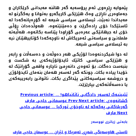
پێموایە ڕێڕەوی ئەم پرۆسەیە گەر هاتنە مەیدانی کرێکاران و
جەماوەری ناڕازی وەک هێزێکی کاریگەرو بەتوانا و یەکگرتو لە
مەیداندا نەبێت، ئیسلامی سیاسی شیعە لە گۆڕەپانەکەدا لە
ئاستێکدا خۆی ڕادەگرێت و دەمێنێتەوە، هەوڵدەدات ڕۆڵی
خۆی لە جیهانێکی عەرەبی گۆڕاودا پێناسە بکاتەوە، هەڵبەتە
ململانێ و سیاسەتی ئەمریکاش لە ناوچەکەدا کۆتاییهێنان نیە
بە ئیسلامی سیاسی شیعە.
لە دوا شیکردنەوەدا لۆژیکی هەر دەوڵەت و دەسەڵات و ڕابەر
و هێزێکی سیاسی، کاتێك ئایدۆلۆژیەکەی بە شکست و
بنبەست دەگات، بۆ ئەوەی دانەڕمێ ناچارە واقعی گۆڕانێک لە
خۆیدا پیادە بکات، چونکە گەر لەسەر هەمان بنەمای ئایدۆلۆژی
و دروشمە سیاسیەکانی پێداگری بکات، ناتوانێ رابەرییەکەی
یا دەسەڵاتەکەی بپارێزێت.
Previous article: تێبینیەک لەسەر دادگایی ناتانیاهو! ...
Next article: کشانەوەی
Prev
عوسمانی حاجی مارف
گەریلاکانی پەکەکە لە ناوخۆی تورکیا ... عوسمانی حاجی
Next
مارف
بابەتی زیاتری نووسەر
ئاستی هاوسەنگی شەڕی ئەمریکا و ئێران ... عوسمان حاجی مارف