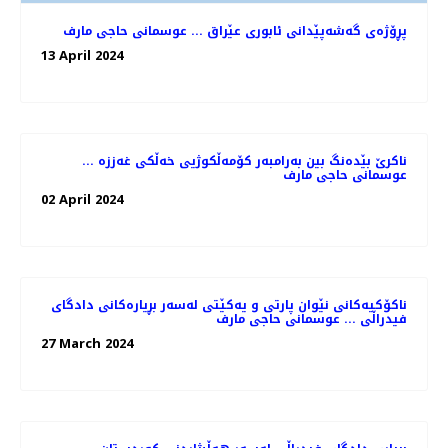
پڕۆژەی گەشەپێدانی ئابوری عێراق ... عوسمانی حاجی مارف
13 April 2024
ناکرێ بێدەنگ بین بەرامبەر کۆمەڵکوژیی خەڵکی غەززە ...
عوسمانی حاجی مارف
02 April 2024
ناکۆکیەکانی نێوان پارتی و یەکێتی لەسەر بڕیارەکانی دادگای
فیدراڵی ... عوسمانی حاجی مارف
27 March 2024