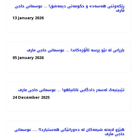
ڕێکەوتنی هەسەدە و حکومەتی دیمەشق! ... عوسمانی حاجی
مارف
13 January 2026
بارزانی لە نێو پرسە ئاڵۆزەکاندا ... عوسمانی حاجی مارف
05 January 2026
تێبینیەک لەسەر دادگایی ناتانیاهو! ... عوسمانی حاجی مارف
24 December 2025
هێزو لایەنە شیعەکان لە دەورانێکی هەستیاردا! .... عوسمانی
حاجی مارف