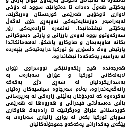
ئەنقەرە لە ئەنجامی ناکۆکی بەربڵاوی نێوان پارتی و
یەکێتی هەوڵ دەدات تا دەتوانێت سوود لە دۆخی
لاوازی ناوخۆیی هەرێمی کوردستان وەربگرێت،
لەبەرامبەر دوژمنایەتیەکی ئەوپەڕی خۆی لەگەڵ
یەکێتی نیشتمانیدا، ئەنقەرە تاڕادەیەکی زۆر
سەرکەوتوو بووە لەوەی بارزانی و پارتی دیموکراتی
بکاتە هاوپەیمان و هاوکارو پاشکۆ، لەهەمانکاتدا
پارتیش وەک دڵسۆزی بۆ تورکیا دژایەتیەکی بێپەردە
لە بەرامبەر پەکەکەدا نیشانداوە.
هەرچەندە هیچ ڕێکەوتنێکی نووسراوی نێوان
لایەنەکانی تورکیا و عێراق سەبارەت بە
بەشداریکردنیان لە شەڕی دژی پەکەکە
ڕانەگەیەندراوە، بەڵام سەرچاوە سیاسیەکان ڕەتیان
نەکردەوە کە ئەردۆغان بەڵێنی زارەکی لە بەرپرسانی
باڵای دەسەڵاتی فیدراڵی و هەروەها لە هەرێمی
کوردستانی عێراق وەرگرتبێت تا ڕادەیەک هاوکاری
سوپای تورکیا بکەن لە بواری زانیاری سەبارەت بە
پێگەی چەکدارانی پەکەکەو جموجۆڵەکانیان.