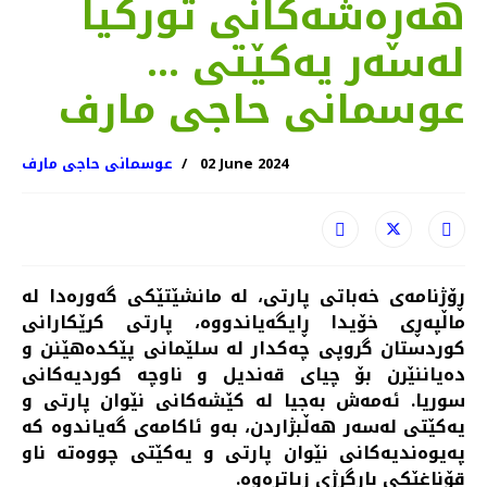
هەڕەشەکانی تورکیا
لەسەر یەکێتی ...
عوسمانی حاجی مارف
02 June 2024
عوسمانی حاجی مارف
ڕۆژنامەی خەباتی پارتی، لە مانشێتێکی گەورەدا لە
ماڵپەڕی خۆیدا ڕایگەیاندووە، پارتی کرێکارانی
کوردستان گروپی چەکدار لە سلێمانی پێکدەهێنن و
دەیاننێرن بۆ چیای قەندیل و ناوچە کوردیەکانی
سوریا. ئەمەش بەجیا لە کێشەکانی نێوان پارتی و
یەکێتی لەسەر هەڵبژاردن، بەو ئاکامەی گەیاندوە کە
پەیوەندیەکانی نێوان پارتی و یەکێتی چووەتە ناو
قۆناغێکی بارگرژی زیاترەوە.