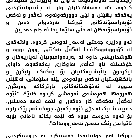
ڕایگەیاند، لەوماوەیەدا داوای لە پارێزگاری سلێمانی
کردوە، کە دەسەڵاتداران واز لە پشتیوانیکردنی
پەکەکە بهێنن و لێی دوورکەونەوە، ئەگەر وانەکەن
ئۆپەراسیۆنەکانی تورکیا بەردەوام دەبن و
ئۆپەراسیۆنەکان لە دڵی سلێمانیدا ئەنجام دەدرێن.
ئەو وەزیرە جەختی لەسەر ئەوەش کردوە، وڵاتەکەی
لە کۆبوونەوەکانیدا لەگەڵ یەکێتی ڕوون بووە و
هۆشداریشی داوە لە بەردەوامبونیان لەیاریەکان و
خۆخستنە ناو تەڵەی هاوکاری پەکەکەوە. داوای
لێکردون پاڵپشتیەکانیان بۆ پەکەکە ڕابگرن و
بانگهێشتیان نەکەن بۆئەوەی بێنە سلێمانی، نەهێڵن
سوود لە نەخۆشخانەکانی پارێزگاکە وەربگرن.
هەروەها هەڕەشەی ئەوەشی کردوە کاتێک "ئێوە
لەگەڵ پەکەکە کار دەکەن و ئێمە ئەمە دەبینین،
دەبێت شتێک لە دژی ئێوە بکەین، چونکە ئەم ڕێکخراوە
بۆ ئەوە دروست بووە کە ئێمە بکاتە ئامانج، بۆیە
ناتوانین ڕێگە بدەین ئەمەڕووبدات".
تورکیا لەم دواییانەدا دەستیکرد بە دروستکردنی