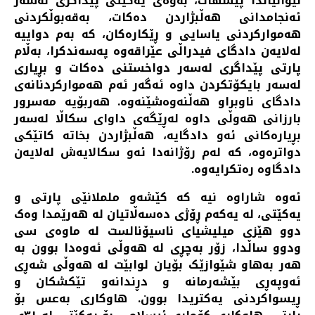
نێوانیاندا پێشهات، بەوەی یەکێتی پێداگری لەسەر
ئەنجامدانی هەڵبژاردن دەکات، بەقەبوڵکردنی
هەموارکردنی یاسایی و ڕێکارەکان، کە بەم دواییە
لەلایەن دادگای فیدراڵی عێراقەوە پەسەندکرا، بەڵام
پارتی پێداگری لەسەر دواخستنی دەکات و بڕیاری
لەسەر بایکۆتکردن داوە ئەگەر ئەم هەموارکردنانەی
دادگای ناوبراو هەڵنەوەشێنەوە. هەربۆیە مەسرور
بارزانی هەوڵی داوە لەڕێگەی داوای سکاڵا لەسەر
بڕیارەکانی ئەو دادگایە، هەڵبژاردن بخاتە کاتێکی
دواترەوە، کە لەم رۆژانەدا ئەو سکالایەش لەلایەن
دادگاوە رەتکرایەوە.
ئەوە شاراوە نیە کە کێشەو ململانێی پارتی و
یەکێتی، لە یەکەم ڕۆژی دەسەڵاتیان لە هەرێمدا وەک
دوو هێزی میلیشیای ناسیۆنالست لە ماوەی سی
ودوو ساڵدا، زۆر بەچڕی لە هەوڵی ئەوەدا بوون بە
هەر بەهاو شێوازێک بۆیان لوابێت لە هەوڵی شەڕی
ئەوپەڕی بێشەرمانە و دڕندانەو تێکشکان و
ڕیسواکردنی یەکتریدا بوون. هاوکاری بەعس بۆ