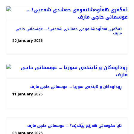
ئەگەری هەڵوەشانەوەی حەشدی شەعبی! … عوسمانی حاجی
مارف
20 January 2025
ڕوداوەکان و ئایندەی سوریا ... عوسمانی حاجی مارف
11 January 2025
ئایا حکومەتی هەرێم پێکدێت؟ … عوسمانی حاجی مارف
03 January 2025