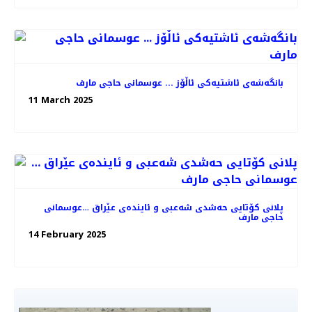
بانگەشەی ئاشتیەکی ئاڵۆز ... عوسمانی حاجی مارف
11 March 2025
پلانی کۆتایی حەشدی شەعبی و ئایندەی عێراق …عوسمانی
حاجی مارف
14 February 2025