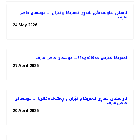
ئاستی هاوسەنگی شەڕی ئەمریکا و ئێران ... عوسمان حاجی
مارف
24 May 2026
ئەمریکا هێرش دەکاتەوە؟! … عوسمان حاجی مارف
27 April 2026
ئاراستەی شەڕی ئەمریکا و ئێران و ڕەهەندەکانی! ... عوسمانی
حاجی مارف
20 April 2026