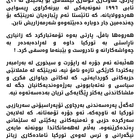
پارتی، هاوکاری کۆماری ئیسلامی بۆ یەکێتی لە ٣١ی
ئابی ١٩٩٦ نمونەیەکی لە بیرنەکراوی ڕیسوایی
هەردوولایانە، کە تائێستا ئەم ڕێبازەیان نەریتێکە بۆ
چەندەمین جار دوبارە دەبێتەوەو شەرمەزاریش نابن.
هەروەها بافڵ، پارتی بەوە تۆمەتبارکرد کە زانیاری
ناڕاستی بە تورکیا داوە و لەڕادەبەدەر بە
چەواشەکارانە و نادروست و بێبنەما وەسفی کرد. !
هەڵبەتە ئەم جۆرە لە راپۆرت و سیخوری لە بەرامبەر
یەکتردا کارێکی تازەو نامۆ نیە، نەریتێکە لە ململانێی
حزبەکانی کوردایەتی، کە لەکاتی جیاوازی فکری و
سیاسی و نەتەبابوونی بەرژەوەندیەکانیان جگە لە
ملشاکاندنی یەکتر ڕێگایەکی تریان بەدەسەتەوە نیە.
لەگەڵ پەرەسەندنی بەرچاوی ئۆپەراسیۆنی سەربازیی
تورکیا لە ناوچەکە، ئەو جۆرە تۆمەتانە، کە لەلایەن
سەرکردە حزبی و ئەمنیەکانی یەکێتی لە سلێمانی
ڕەتدەکرێنەوە، بەڵام لەهەمانکاتدا بوونەتە مایەی
نیگەرانی و ترس لەوەی تورکیا ئامادەکاری زیاتر