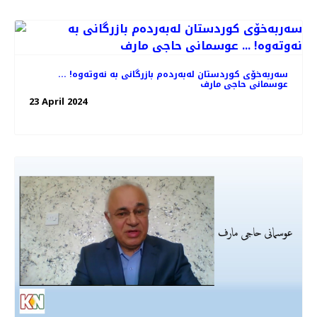
سەربەخۆی کوردستان لەبەردەم بازرگانی بە نەوتەوە! ...
عوسمانی حاجی مارف
23 April 2024