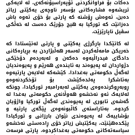
دەکات بۆ فراوانکردنی ئۆپەراسیۆنەکەی، لە لایەکی
تریشەوە فشارەکانی بۆسەر ناوچەی یەکێتی زیاتر
دەبن، ئەوەش ڕۆشنە کە پارتی بۆ خۆی ئەوە باش
دەزانێت کە تورکیا بە هیچ جۆرێک دەست لە خەڵکی
سڤیل ناپارێزێت.
لە کاتێکدا بارگرژی یەکێتی و پارتی لەئێستادا کە
خەریکن مامەڵەکردن لەسەر هەڵبژاردن بە بڕیارەکانی
دادگای فیدراڵیەوە دەکەن و لەبەردەم دۆخێکی
دژواردان لە پەیوەند بە ئایندەی هەرێم و پەیوەندیان
لەگەڵ حکومەتی بەغدادا، کێشەکە لەلایەن پارتیەوە
بەئاشکرا پەلدەکێشت بۆ تۆخکردنەوەو
ڕوبەڕوکرندەوەی یەکێتی لەبەرامبەر تورکیادا، چونکە
لەلایەک ئەو نەخشەو هەوڵانەی حکومەتی بەغدا لە
گەشەی ئابوری لە پەیوەندی لەگەڵ تورکیا واژۆیان
کردوە، بەئاراستەی کاڵبونەوەی پێگەی پارتیە و
بۆشاییەک لە پەیوەندی نێوان بارزانی و تورکیادا
پێکدەهێنێت، یەکێتیش زیاتر خۆی ڕادەستی نەخشەو
سیاسەتەکانی حکومەتی بەغداکردوە، پارتی فرسەت