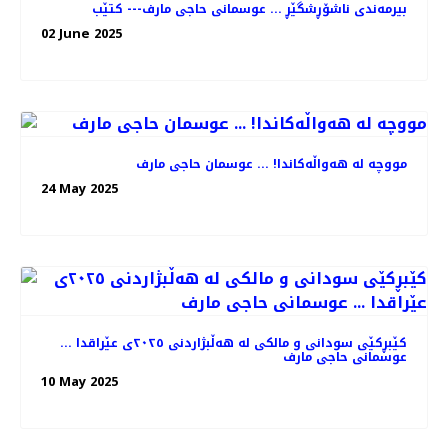
بیرمەندی ناشۆڕشگێڕ ... عوسمانی حاجی مارف--- کتێب
02 June 2025
مووچە لە هەواڵەکاندا! ... عوسمان حاجی مارف
24 May 2025
کێبڕکێی سودانی و مالکی لە هەڵبژاردنی ٢٠٢٥ی عێراقدا ...
عوسمانی حاجی مارف
10 May 2025