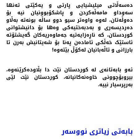
دەسەڵاتی میلیشیایی پارتی و یەکێتی تەنها
سەوداو مامەڵەکردن و پاشکۆبوونیان نیە بۆ
دەوڵەتان، لەوە واوەتر سیو دوو ساڵە بونەتە بەڵاو
دەردیسەری و بەدبەختیەکی وەها بۆ دانیشتوانی
کوردستان، کە ناڕەزایەتیە جەماوەریەکان گەیشتۆتە
ئاستێک خەڵکی ئامادەن پەنا بۆ شەیتانیش بەرن تا
بارزانی و تاڵەبانیان لەکۆڵ بێتەوە!
ئه‌و بابه‌تانه‌ی له‌ کوردستان نێت دا بڵاوده‌کرێنه‌وه‌،
بیروبۆچوونی خاوه‌نه‌کانیانه‌، کوردستان نێت لێی
به‌رپرسیار نییه‌.
PREVIOUS ARTICLE: ئیسرائیل و ئێران ... عوسمان حاجی مارف
PREV
NEXT
بابەتی زیاتری نووسەر