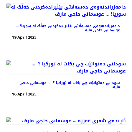
دامەزراندنەوەی دەسەڵاتی بێئیرادەکردنی خەڵک لە سوریا! …
عوسمانی حاجی مارف
19 April 2025
سودانی دەتوانێت چی بکات لە تورکیا ؟ …. عوسمانی حاجی
مارف
16 April 2025