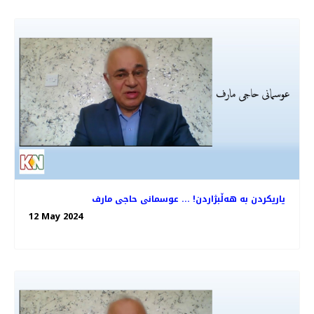
یاریکردن بە هەڵبژاردن! ... عوسمانی حاجی مارف
12 May 2024