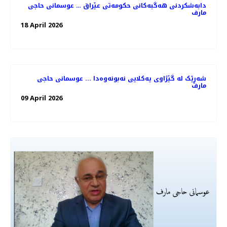
دابەشکردنی هەگبەکانی حکومەتی عێراق … عوسمانی حاجی
مارف
18 April 2026
شەڕێک لە گێژاوی یەکلایی نەبونەوەدا ... عوسمانی حاجی
مارف
09 April 2026