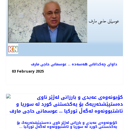
داوای چەکدانانی هەسەدە … عوسمانی حاجی مارف
03 February 2025
کۆبونەوەی عەبدی و بارزانی لەژێر ناوی دەستپێشخەریەک بۆ
یەکخستنی کورد لە سوریا و ئاشتبوونەوە لەگەڵ تورکیا ...