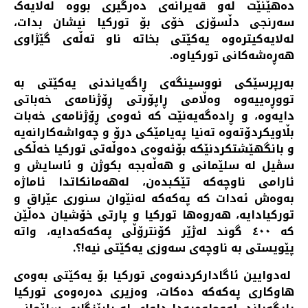
دەهێنێت لەو قەیرانەی دەرگیری بووە لەلایەک
سەرنجی دڵسۆزی خۆی بۆ تورکیا نیشان بدات،
لەلایەکیترەوە یەکێتی بخاتە ناو تەڵەی گێژاوی
هەڕەشەکانی تورکیاوە.
بەرپرسێکی نووسینگەی ڕاگەیاندنی یەکێتی بە
تووڕەییەوە وەڵامی ڕاپۆرتی ڕۆژنامەی خەباتی
دایەوە، و ڕادەگەیەنێت کە ئەوەی ڕۆژنامەی خەبات
بڵاویکردۆتەوە تەنیا پەیامێکی درۆ و چەواشەکارانەیە
و بانگهێشتکردنێکە بۆئەوەی دەوڵەتی تورکیا خەڵکی
سڤیل لە سلێمانی و هەڵەبجە بکوژن و ئاسایش و
ئارامی ناوچەکە تێکبدەن، لەهەمانکاتدا ئاماژە
بەوەش ئەدات کە پەکەکە لەنێوان سنوری عێراق و
تورکیادایە، هەروەها تورکیا و پارتی خۆشیان دەڵێن
کە ٤٠٠ گوند لەژێر کۆنترۆڵی پەکەکەدایە، واتە
پێویستی بە ناوچەی سەوزی یەکێتی نیە!؟.
لەدوایین ئاگادارکردنەوەی تورکیا بۆ یەکێتی بەوەی
هاوکاری پەکەکە دەکات، وەزیری دەرەوەی تورکیا