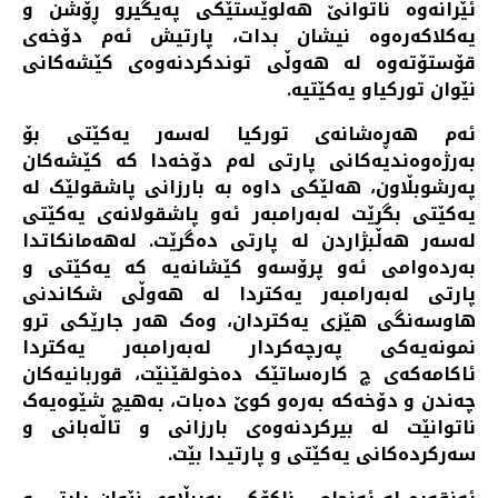
ئێرانەوە ناتوانێ هەڵوێستێکی پەیگیرو ڕۆشن و
یەکلاکەرەوە نیشان بدات، پارتیش ئەم دۆخەی
قۆستۆتەوە لە هەوڵی توندکردنەوەی کێشەکانی
نێوان تورکیاو یەکێتیە.
ئەم هەڕەشانەی تورکیا لەسەر یەکێتی بۆ
بەرژەوەندیەکانی پارتی لەم دۆخەدا کە کێشەکان
پەرشوبڵاون، هەلێکی داوە بە بارزانی پاشقولێک لە
یەکێتی بگرێت لەبەرامبەر ئەو پاشقولانەی یەکێتی
لەسەر هەڵبژاردن لە پارتی دەگرێت. لەهەمانکاتدا
بەردەوامی ئەو پرۆسەو کێشانەیە کە یەکێتی و
پارتی لەبەرامبەر یەکتردا لە هەوڵی شکاندنی
هاوسەنگی هێزی یەکتردان، وەک هەر جارێکی ترو
نمونەیەکی پەرچەکردار لەبەرامبەر یەکتردا
ئاکامەکەی چ کارەساتێک دەخولقێنێت، قوربانیەکان
چەندن و دۆخەکە بەرەو کوێ دەبات، بەهیچ شێوەیەک
ناتوانێت لە بیرکردنەوەی بارزانی و تاڵەبانی و
سەرکردەکانی یەکێتی و پارتیدا بێت.