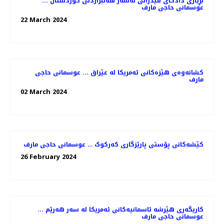
بڕیاری دادگای فیدراڵی لەسەر هەڵبژاردنی کوردستان ...
عوسمانی حاجی مارف
22 March 2024
کشانەوەی هێزەکانی ئەمریکا لە عێراق ... عوسمانی حاجی
مارف
02 March 2024
کێشەکانی پۆستی پارێزگاری کەرکوک … عوسمانی حاجی مارف
26 February 2024
کاریگەری هێرشە ئاسمانیەکانی ئەمریکا لە سەر هەرێم ...
عوسمانی حاجی مارف