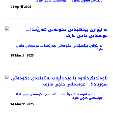
ئایندەی شەڕی غەززە ... عوسمانی حاجی مارف
04 April 2025
لە لێواری پێکهێنانی حکومەتی هەرێمدا ... عوسمانی حاجی
مارف
28 March 2025
ناوەندیکردنەوە یا فیدراڵیەت لەئایندەی حکومەتی سوریادا! ...
عوسمانی حاجی مارف
14 March 2025