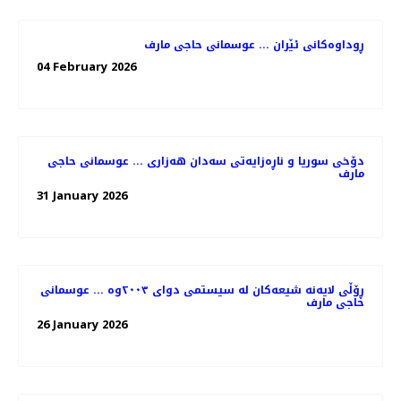
ڕوداوەکانی ئێران ... عوسمانی حاجی مارف
04 February 2026
دۆخی سوریا و ناڕەزایەتی سەدان هەزاری ... عوسمانی حاجی
مارف
31 January 2026
ڕۆڵی لایەنە شیعەکان لە سیستمی دوای ٢٠٠٣وە ... عوسمانی
حاجی مارف
26 January 2026