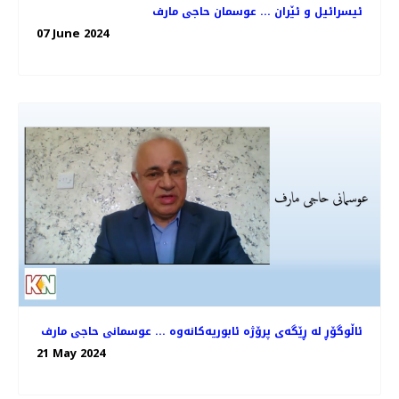
ئیسرائیل و ئێران ... عوسمان حاجی مارف
07 June 2024
ئاڵوگۆڕ لە ڕێگەی پرۆژە ئابوریەکانەوە ... عوسمانی حاجی مارف
21 May 2024