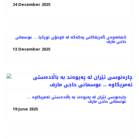
24 December 2025
کشانەوەی گەریلاکانی پەکەکە لە ناوخۆی تورکیا ... عوسمانی
حاجی مارف
13 December 2025
چارەنوسی ئێران لە پەیوەند بە باڵادەستی ئەمریکاوە ...
عوسمانی حاجی مارف
19 June 2025