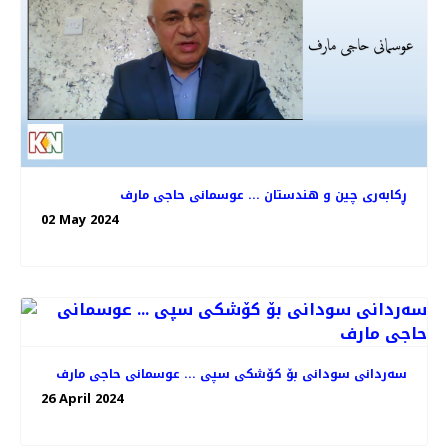
ڕکابەری چین و هندستان ... عوسمانی حاجی مارف
02 May 2024
سەردانی سودانی بۆ کۆشکی سپی ... عوسمانی حاجی مارف
26 April 2024