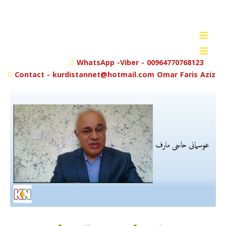
≡
≡
rch
WhatsApp -Viber - 00964770768123
Contact - kurdistannet@hotmail.com Omar Faris Aziz