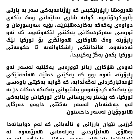
هەروەها ڕاپۆرتێکیش کە ڕۆژنامەیەکی سەر بە پارتی
بڵاویکردۆتەوە، گوایە شاری سلێمانی وەک بنکەی
دواوەی پەکەکە بەکاردەهێنرێت، بۆیە سەرسوڕمان و
توڕەیی سەرکردەکانی یەکێتی لێکەوتەوە، کە ئەو
ڕاپۆرتە وەک هاوکاری هەواڵگری بۆ تورکیا لێک
ئەدەنەوە، هاندانێکی ڕاشکاوانەیە تا حکومەتی
تورکیا بکەن بەگژ یەکێتیدا.
ئەوەی هۆکاری زیاتر تووڕەیی یەکێتیە لەسەر ئەو
ڕاپۆرتە، ئەوە بوو کە یەکێتی دەڵێت هەڵمەتێکی
تۆمەتبارکردنی لەگەڵدایە، کە گوایە یەکێتی باوەشی
بۆ پەکەکە کردۆتەوەو پشتیوانی پەکەکە دەکات دژ بە
تورکیا، کە پێشتر بەرپرسانی باڵای تورکیاش وێنایەکی
لەو چەشنەیان لەسەر یەکێتی داوەو دەرگای
هاتوچۆیان لەسەر داخستون.
گرژیی نێوان بارزانی و تاڵەبانی کە لەم دواییانەدا
بەهۆی هەڵبژاردنی پەرلەمانی هەرێمەوە لە