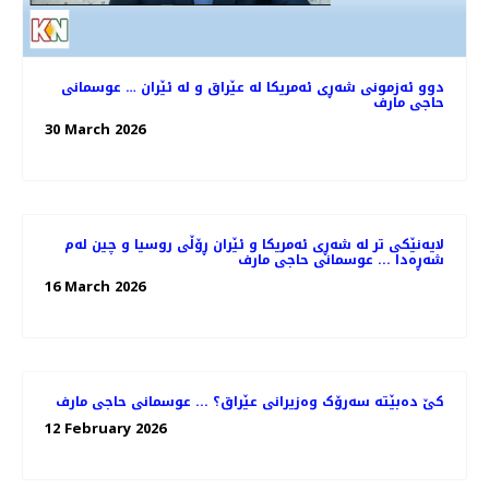
دوو ئەزمونی شەڕی ئەمریکا لە عێراق و لە ئێران … عوسمانی
حاجی مارف
30 March 2026
لایەنێکی تر لە شەڕی ئەمریکا و ئێران ڕۆڵی روسیا و چین لەم
شەڕەدا ... عوسمانی حاجی مارف
16 March 2026
کێ دەبێتە سەرۆک وەزیرانی عێراق؟ ... عوسمانی حاجی مارف
12 February 2026