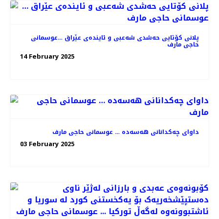
پلانی کۆتایی حەشدی شەعبی و ئایندەی عێراق …عوسمانی
حاجی مارف
14 February 2025
داوای چەکدانانی هەسەدە … عوسمانی حاجی مارف
03 February 2025