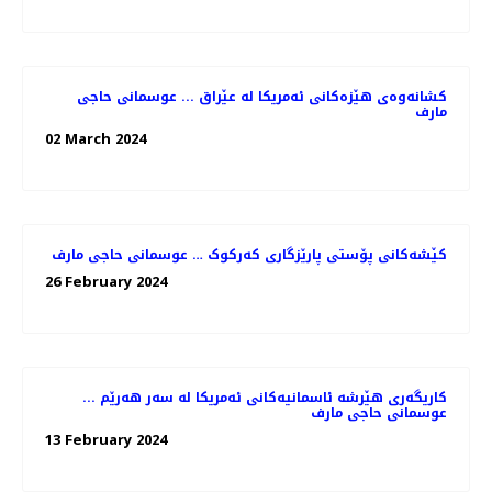
کشانەوەی هێزەکانی ئەمریکا لە عێراق ... عوسمانی حاجی
مارف
02 March 2024
کێشەکانی پۆستی پارێزگاری کەرکوک … عوسمانی حاجی مارف
26 February 2024
کاریگەری هێرشە ئاسمانیەکانی ئەمریکا لە سەر هەرێم ...
عوسمانی حاجی مارف
13 February 2024