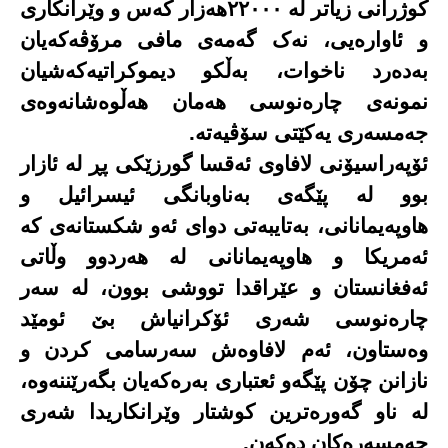
کوژرانی زیاتر لە ٢٢٠٠٠هەزار کەس و وێرانکاری
و ئاوارەیی، نەک گەمەی مافی مرۆڤەکەیان
بەدەرد ناخوات، بەڵکو دیموکراتیەکەشیان
نمونەی چارەنوسی هەمان هەڵوەشانەوەی
جەمسەری یەکێتی سۆڤیەتە.
ئۆپەراسیۆنی لافاوی ئەقسا گورزێکی پڕ لە ئازار
بوو لە پێگەی بەناوبانگی ئیسرائیل و
هاوپەیمانانی، بەتایبەتی دوای ئەو شکستانەی کە
ئەمریکا و هاوپەیمانانی لە هەردوو وڵاتی
ئەفغانستان و عێراقدا تووشی بوون، لە سەر
چارەنوسی شەری ئۆکرانیاش بێ ئومێد
وەستاون، ئەم لافاوەش سەرسامی کردن و
نازانن چۆن پێگەو ئعتباری بەرەکەیان بگەرێننەوە،
لە ناو گەورەترین کوشتار وێرانکاریدا شەری
جەمسەرەکان دەکەن.