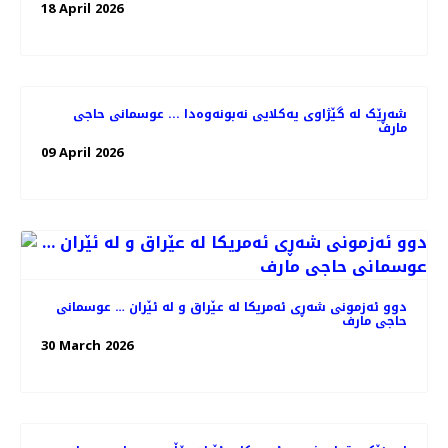
18 April 2026
شەڕێک لە گێژاوی یەکلایی نەبونەوەدا ... عوسمانی حاجی
مارف
09 April 2026
دوو ئەزمونی شەڕی ئەمریکا لە عێراق و لە ئێران … عوسمانی
حاجی مارف
30 March 2026