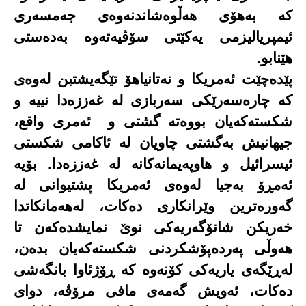
کە بەهۆی هەڵوەشاندنەوەی جەمسەری
ئیمپریالیزمی یەکێتی سۆڤیەتەوە بەدەستی
هێنابو.
پێدەچێت ئەمریکا و نەتانیاهۆ تێگەیشتبن لەوەی
کە چارەسەرێکی سەربازی لە غەززەدا نییە و
شکستەکەیان بووەتە گشتی و
ئەمری واقع،
جیهانیش بەگشتی چاویان لە ئاکامی شکستی
ئیسرائیل و هاوپەیمانەکانە لە غەززەدا. بۆیە
ئەمڕۆ بەجیا لەوەی ئەمریکا پشتیوانی لە
گەورەترین وێرانکاری دەکات، لەهەمانکاتدا
خەریکن شانۆگەریەکی نوێ نمایشدەکەن تا
هەوڵی پەردەپۆشکردنی شکستەکەیان بدەن،
لەڕێگەی یاریەکی کۆنەوە کە ڕۆژئاوا بانگەشی
دەکات، ئەویش گەمەی مافی مرۆڤە، دوای