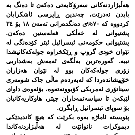
هەڵبژاردنەکانی سەرۆکایەتی دەکەن تا دەنگ بە
بایدن نەدرێت، چەندین ڕاپرسی ئاشکرایان
کردووە کە ٧٠%ی دەنگدەرانی تەمەن ١٨ بۆ ٣٤
پشتیوانی لە خەڵکی فەلەستین دەکەن.
پشتیوانی حکومەتی ئیسرائیل ئیتر کۆدەنگی لە
نێوان خودی گروپ و ڕێکخراوە جولەکەکانیشدا
نییە. گەورەترین بەڵگەی ئەمەش بەشداریی
زۆری جولەکەکان بوو لە نێوان هەزاران
خۆپیشاندەردا کە لەبەردەم ماڵی جاک شومەری
سیناتۆری ئەمریکی کۆبوونەتەوە، بۆئەوەی داوای
لێبکەن تا سیاسەتمەداران چیتر، هاوکاریەکانیان
بۆ سوپای ئیسرائیل ڕابگرن
.
پێویستە ئاماژە بەوە بکرێت کە هیچ کاندیدێکی
دیموکرات ناتوانێت لە هەڵبژاردنەکاندا