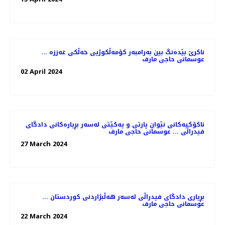
ناکرێ بێدەنگ بین بەرامبەر کۆمەڵکوژیی خەڵکی غەززە ...
عوسمانی حاجی مارف
02 April 2024
ناکۆکیەکانی نێوان پارتی و یەکێتی لەسەر بڕیارەکانی دادگای
فیدراڵی ... عوسمانی حاجی مارف
27 March 2024
بڕیاری دادگای فیدراڵی لەسەر هەڵبژاردنی کوردستان ...
عوسمانی حاجی مارف
22 March 2024