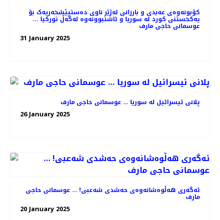
کۆبونەوەی عەبدی و بارزانی لەژێر ناوی دەستپێشخەریەک بۆ
یەکخستنی کورد لە سوریا و ئاشتبوونەوە لەگەڵ تورکیا ...
عوسمانی حاجی مارف
31 January 2025
پلانی ئیسرائیل لە سوریا … عوسمانی حاجی مارف
26 January 2025
ئەگەری هەڵوەشانەوەی حەشدی شەعبی! … عوسمانی حاجی
مارف
20 January 2025