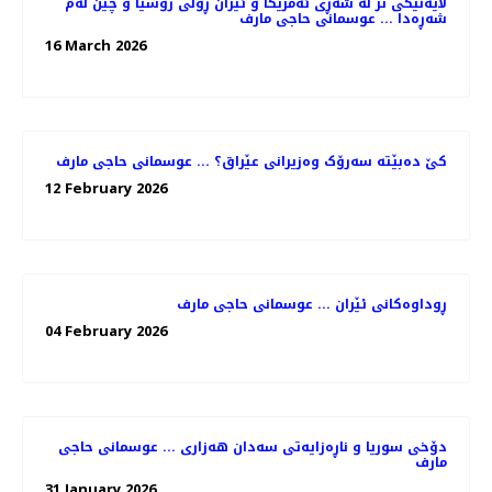
لایەنێکی تر لە شەڕی ئەمریکا و ئێران ڕۆڵی روسیا و چین لەم
شەڕەدا ... عوسمانی حاجی مارف
16 March 2026
کێ دەبێتە سەرۆک وەزیرانی عێراق؟ ... عوسمانی حاجی مارف
12 February 2026
ڕوداوەکانی ئێران ... عوسمانی حاجی مارف
04 February 2026
دۆخی سوریا و ناڕەزایەتی سەدان هەزاری ... عوسمانی حاجی
مارف
31 January 2026