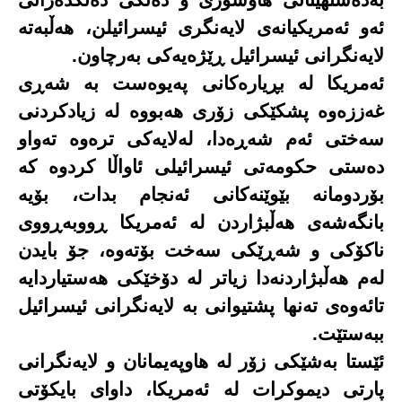
بەدەستهێنانی هاوسۆزی و دەنگی دەنگدەرانی
ئەو ئەمریکیانەی لایەنگری ئیسرائیلن، هەڵبەتە
لایەنگرانی ئیسرائیل ڕێژەیەکی بەرچاون.
ئەمریکا لە بڕیارەکانی پەیوەست بە شەڕی
غەززەوە پشکێکی زۆری هەبووە لە زیادکردنی
سەختی ئەم شەڕەدا، لەلایەکی ترەوە تەواو
دەستی حکومەتی ئیسرائیلی ئاواڵا کردوە کە
بۆردومانە بێوێنەکانی ئەنجام بدات، بۆیە
بانگەشەی هەڵبژاردن لە ئەمریکا ڕووبەڕووی
ناکۆکی و شەڕێکی سەخت بۆتەوە، جۆ بایدن
لەم هەڵبژاردنەدا زیاتر لە دۆخێکی هەستیاردایە
تائەوەی تەنها پشتیوانی بە لایەنگرانی ئیسرائیل
ببەستێت.
ئێستا بەشێکی زۆر لە هاوپەیمانان و لایەنگرانی
پارتی دیموکرات لە ئەمریکا، داوای بایکۆتی