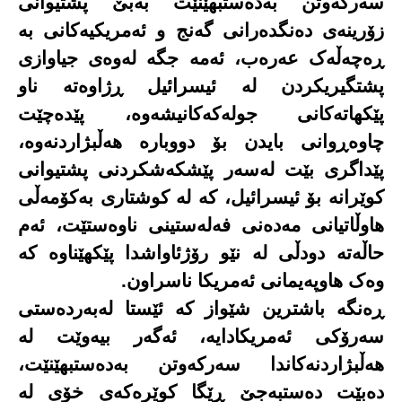
سەرکەوتن بەدەستبهێنێت بەبێ پشتیوانی
زۆرینەی دەنگدەرانی گەنج و ئەمریکیەکانی بە
ڕەچەڵەک عەرەب، ئەمە جگە لەوەی جیاوازی
پشتگیریکردن لە ئیسرائیل ڕژاوەتە ناو
پێکهاتەکانی جولەکەکانیشەوە، پێدەچێت
چاوەڕوانی بایدن بۆ دووبارە هەڵبژاردنەوە،
پێداگری بێت لەسەر پێشکەشکردنی پشتیوانی
کوێرانە بۆ ئیسرائیل، کە لە کوشتاری بەکۆمەڵی
هاوڵاتیانی مەدەنی فەلەستینی ناوەستێت، ئەم
حاڵەتە دودڵی لە نێو رۆژئاواشدا پێکهێناوە کە
وەک هاوپەیمانی ئەمریکا ناسراون.
ڕەنگە باشترین شێواز کە ئێستا لەبەردەستی
سەرۆکی ئەمریکادایە، ئەگەر بیەوێت لە
هەڵبژاردنەکاندا سەرکەوتن بەدەستبهێنێت،
دەبێت دەستبەجێ ڕێگا کوێرەکەی خۆی لە