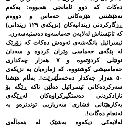
دەکات کە دوو ئامانجی هەبووە: یەکەم
نەهێشتنی هێزەکانی حەماس و دووەم
ڕزگارکردنی زیندانیەکان (نزیکەی ١٢٩ زیندانی)
کە تائێستاش لەلایەن حەماسەوە دەستبەسەرن
.
ئیسرائیل بانگەشەی ئەوەش دەکات کە زۆرێک
لە پێگەی حەماسی وێران کردوە و سەدان
تونێلی کردۆتەوە و ٧ هەزار چەکداری
حەماسیشی کوشتووە، کە ژمارەیان بە نزیکەی
٥٠ هەزار چەکدار دەخەمڵێنرێت!. بەڵام هێشتا
سەرکردەکانی ئیسرائیل دەڵێن تاکە ڕێگە بۆ
ئازادکردنی دەستگیرکراوەکان لەڕێگەی
بەکارهێنانی فشاری سەربازیی توندترەو بە
ئەنجام دەگات!
.
لەلایەکی دیکەوە بەشێک لە بنەماڵەی