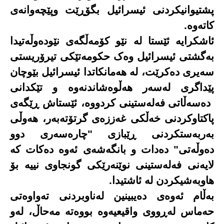
پشتیوانیکردنی ئیسرائیل بگۆڕێت وپێچەوانەی
کاتەوە.
ئاشکرایە ئێستا لە نێو کۆمەڵگەی نێودەوڵەتیدا
بەگشتی ئیسرائیل وەک حکومەتێکی تیرۆریستی
سەیری دەکرێت، لە هەمانکاتدا ئیسرائیل بێوچان
پێداگری لەسەر هەڵوەشاندنەوە و تێکدانی
دەسەڵاتی فەلەستینی کردووە، ئێستاش ڕێگەی
پاکتاوکردنی خەڵکی غەززەی گرتۆتەبەر، هەوڵی
بەربەستکردنی ڕێبازی "چارەسەری دوو
دەوڵەتی" دەدات و بانگەشەی ئەوە دەکات کە
لایەنی فەلەستینی نوێنەرێکی گونجاوی نییە بۆ
هاوبەشیکردن لە ئاشتیدا
.
بەڵام ئەوەی دەیبینین لەناوبردنی تەواوەتی
حەماس لەڕووی واقیعیەوە بووەتە مەحاڵ، لەو