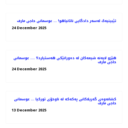
تێبینیەک لەسەر دادگایی ناتانیاهو! ... عوسمانی حاجی مارف
24 December 2025
هێزو لایەنە شیعەکان لە دەورانێکی هەستیاردا! .... عوسمانی
حاجی مارف
24 December 2025
کشانەوەی گەریلاکانی پەکەکە لە ناوخۆی تورکیا ... عوسمانی
حاجی مارف
13 December 2025