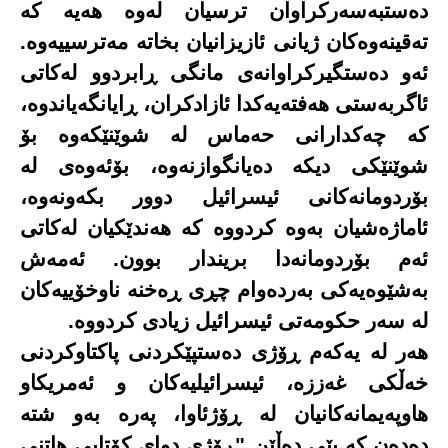
دەستبەسەرکراوان ترسیان لەوە هەیە کە
تەقینەوەکان ژیانی ئازیزانیان بخاتە مەترسییەوە.
ئەو دەستگیرکراوانەی مانگی ڕابردوو لەکاتی
ئاگربەستی هەفتەیەکدا ئازادکران، ڕایانگەیاندوە،
کە چەکدارانی حەماس لە شوێنێکەوە بۆ
شوێنێکی دیکە دەیانگوازنەوە، بۆئەوەی لە
بۆردومانەکانی ئیسرائیل دوور بکەونەوە،
ئاماژەشیان بەوە کردووە کە هەندێکیان لەکاتی
ئەم بۆردومانەدا بریندار بوون. ئەمەش
بەشێوەیەکی بەردەوام چڕی ڕەخنە ناوخۆییەکان
لە سەر حکومەتی ئیسرائیل زیادی کردووە
.
هەر لە یەکەم ڕۆژی دەستپێکردنی پاکتاوکردنی
خەڵکی غەززە، ئیسرائیلیەکان و ئەمریکاو
هاوپەیمانەکانیان لە ڕۆژئاوا، پەرە بەو شتە
دەدەن کە پێی دەڵێن "ڕۆژی دوای کۆتایی هاتنی