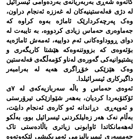
کاتەوە شەڕی بەربەریانەی بەردەوامی ئیسرائیل
لە دژی فەلەستینیەکان لە غەززە ئەنجام دراون،
وەک پەرچەکردارێک ئاماژە بەوە کراوە کە
جەماوەری حەماس زیادی کردووە، بە تایبەت لە
دوای ڕووداوەکانی ئەم دواییە، ئەمەش ئاماژەیە
بۆئەوەی کە بزووتنەوەکە هێشتا کاریگەری و
پشتیوانیەکی گەورەی لەناو کۆمەڵگەی فەلەستین
وەک هێزێکی خۆڕاگری هەیە لە بەرامبەر
داگیرکاری ئیسرائیلدا
.
ئەوەی حەماس و باڵە سەربازیەکەی لە ٧ی
ئۆکتۆبەردا کردیان، بەهەر شێوازێکی تیرۆرستی
و ئەوپەڕی
دڕاندانە ئەو کارەی ئەنجام دابێت،
بەڵام نەک هەر زەلیلکردنی ئیسرائیل بوو، بەڵکو
لەهەمانکاتدا
ئاوابونی زیاتری باڵا
دەستی تاک
جەمسەری ئیمپریالیزمی ئەمریکیشی لێکەوتەوە