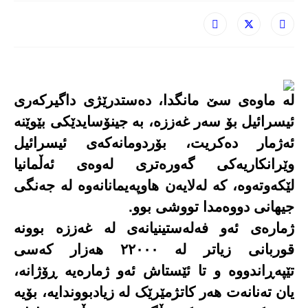
لە ماوەی سێ مانگدا، دەستدرێژی داگیرکەری
ئیسرائیل بۆ سەر غەززە، بە جینۆسایدێکی بێوێنە
ئەژمار دەکریت، بۆردومانەکەی ئیسرائیل
وێرانکاریەکی گەورەتری لەوەی ئەڵمانیا
لێکەوتەوە، کە لەلایەن هاوپەیمانانەوە لە جەنگی
جیهانی دووەمدا تووشی بوو.
ژمارەی ئەو فەلەستینیانەی لە غەززە بوونە
قوربانی زیاتر لە ٢٢٠٠٠ هەزار کەسی
تێپەڕاندووە و تا ئێستاش ئەو ژمارەیە ڕۆژانە،
یان تەنانەت هەر کاتژمێرێک لە زیادبووندایە، بۆیە