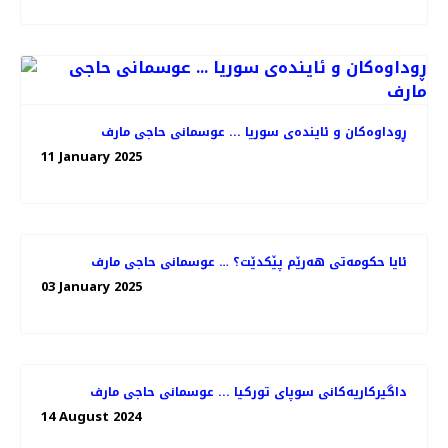
ڕوداوەکان و ئایندەی سوریا ... عوسمانی حاجی مارف
11 January 2025
ئایا حکومەتی هەرێم پێکدێت؟ … عوسمانی حاجی مارف
03 January 2025
داگیرکاریەکانی سوپای تورکیا ... عوسمانی حاجی مارف
14 August 2024