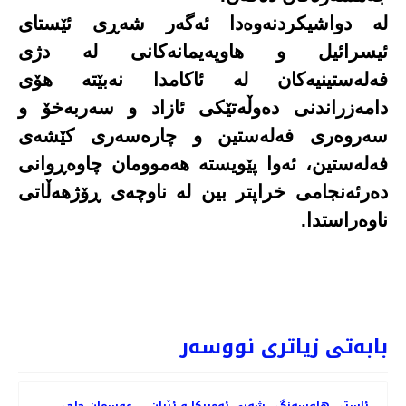
لە دواشیکردنەوەدا ئەگەر شەڕی ئێستای
ئیسرائیل و هاوپەیمانەکانی لە دژی
فەلەستینیەکان لە ئاکامدا نەبێتە هۆی
دامەزراندنی دەوڵەتێکی ئازاد و سەربەخۆ و
سەروەری فەلەستین و چارەسەری کێشەی
فەلەستین، ئەوا پێویستە هەموومان چاوەڕوانی
دەرئەنجامی خراپتر بین لە ناوچەی ڕۆژهەڵاتی
ناوەراستدا.
ەڵبژاردنی سەراسەری هەرێم ... عوسمانی حاجی مارف
PREV
NEXT
بابەتی زیاتری نووسەر