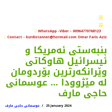
≡
≡
rch
WhatsApp -Viber - 00964770768123
Contact - kurdistannet@hotmail.com Omar Faris Aziz
بنبەستی ئەمریکا و
ئیسرائیل هاوکاتی
وێرانکەرترین بۆردومان
لە مێژوودا … عوسمانی
حاجی مارف
25 January 2024
عوسمانی حاجی مارف