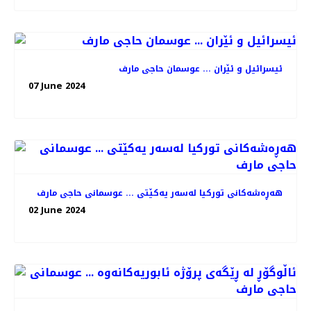
ئیسرائیل و ئێران ... عوسمان حاجی مارف
07 June 2024
هەڕەشەکانی تورکیا لەسەر یەکێتی ... عوسمانی حاجی مارف
02 June 2024