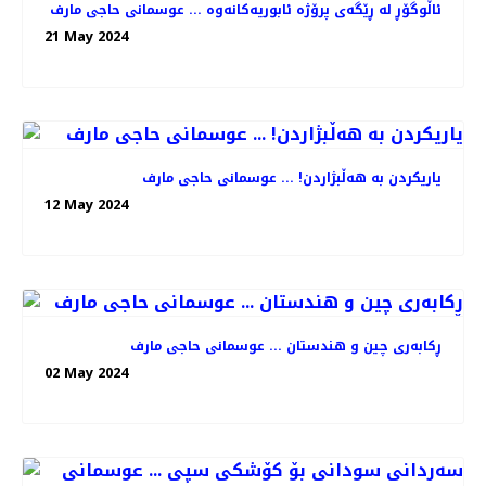
ئاڵوگۆڕ لە ڕێگەی پرۆژە ئابوریەکانەوە ... عوسمانی حاجی مارف
21 May 2024
یاریکردن بە هەڵبژاردن! ... عوسمانی حاجی مارف
12 May 2024
ڕکابەری چین و هندستان ... عوسمانی حاجی مارف
02 May 2024