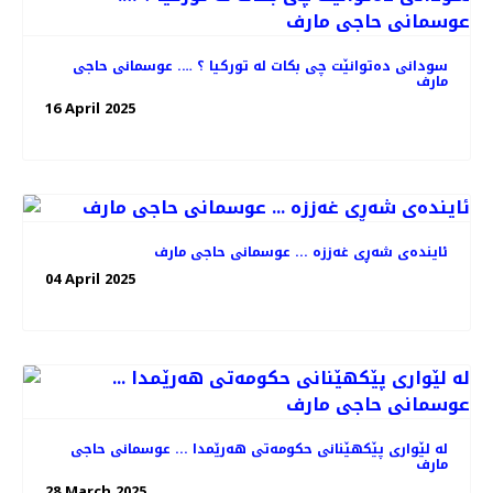
سودانی دەتوانێت چی بکات لە تورکیا ؟ …. عوسمانی حاجی
مارف
16 April 2025
ئایندەی شەڕی غەززە ... عوسمانی حاجی مارف
04 April 2025
لە لێواری پێکهێنانی حکومەتی هەرێمدا ... عوسمانی حاجی
مارف
28 March 2025