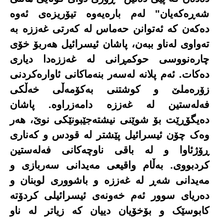
شەڕەکەیان" لەم بارەیەوە تیۆریزەی ئەوە
دەکەن کە ئەتوانن حەماس لە کەرتی غەززە بە
تەواوی لەناو ببەن، پاشان ئیسرائیل هەربۆ خۆی
چارەنووسی حوکمڕانی لە غەززەدا دیاری
دەکات. ئەم پلانە لەسەر بنەماکانی ئاوارەکردنی
زۆرەملێ و کوشتنی بەکۆمەڵی خەڵکی
فەلەستین لە غەززە دامەزراوە. پاشان
دەیگۆڕێت بۆ شوێنی نیشتەجێبونێکی نوێ، هەر
وەک چۆن ئیسرائیل پێشتر لە قودس و کەناری
ڕۆژئاوا و لە باقی ناوچەکانی فەلەستین
کردبووی. بەڵام واقیعی مەیدانی سەربازی و
مەیدانی شەڕ لە غەززە و باشووری لوبنان و
دەریای سوور ئەم خەونەی ئیسرائیلی کردۆتە
کابوسێک و بۆخۆیان دییان کە زیاتر لە ناو