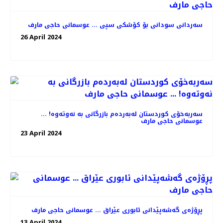
سەردانی سودانی بۆ کۆشکی سپی ... عوسمانی حاجی مارف
26 April 2024
سەربەخۆی کوردستان لەبەردەم بازرگانی بە نەوتەوە! ...
عوسمانی حاجی مارف
23 April 2024
پڕۆژەی گەشەپێدانی ئابوری عێراق ... عوسمانی حاجی مارف
13 April 2024