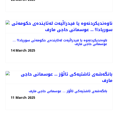
ناوەندیکردنەوە یا فیدراڵیەت لەئایندەی حکومەتی سوریادا! ...
عوسمانی حاجی مارف
14 March 2025
بانگەشەی ئاشتیەکی ئاڵۆز ... عوسمانی حاجی مارف
11 March 2025