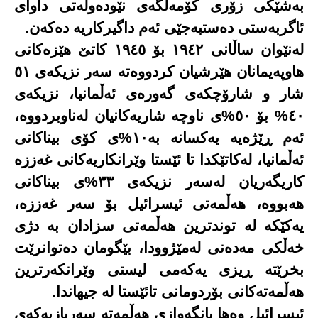
بەشێکی زۆری کۆمەڵگەی نێودەوڵەتی داوای
ئاگربەستی دەستبەجێی ئەم داگیرکاریە دەکەن
.
لەنێوان ساڵانی ١٩٤٢ بۆ ١٩٤٥ کاتێ هێزەکانی
هاوپەیمانان هێرشیان کردووەتە سەر نزیکەی ٥١
شار و شارۆچکەی گەورەی ئەڵمانیا، نزیکەی
٤٠% بۆ ٥٠%ی ناوچە شاریەکانیان لەناوبردووە،
ئەم ڕێژەیە یەکسانە بە١٠%ی کۆی بیناکانی
ئەڵمانیا، لەکاتێکدا تا ئێستا وێرانکاریەکانی غەززە
کاریگەریان لەسەر نزیکەی ٣٣%ی بیناکانی
هەبووە، هەڵمەتی ئیسرائیل بۆ سەر غەززە،
یەکێکە لە توندترین هەڵمەتی سزادان بە دژی
خەڵکی مەدەنی لەمێژوودا، بێگومان دەتوانرێت
بخرێتە ڕیزی یەکەمی لیستی وێرانکەرترین
هەڵمەتەکانی بۆردومانی تائێستا لە جیهاندا.
ئیسرائیل وەها بانگەوازی هەڵمەتە سەربازیەکەی