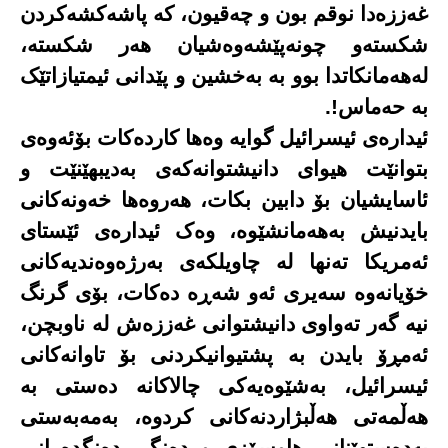
غەززەدا نوقم بون و چەقیون، کە پاشەکشەکردن
شکستەو چونەپێشەوەشیان هەر شکستە،
لەهەمانکاتدا بوو بە بەخشین و پێدانی ئیمتیازاتێک
بە حەماس!.
ئیدارەی ئیسرائیل گوایە وەها کاردەکات بۆئەوەی
بتوانێت هیوای دانیشتوانەکەی بەدیبهێنێت و
ئاسایشیان بۆ دابین بکات، هەروەها خەونەکانی
بایدنیش بەهەمانشێوە، وەک ئیدارەی ئێستای
ئەمریکا تەنها لە چاویلکەی بەرژەوەندیەکانی
خۆیانەوە سەیری ئەو شەڕە دەکات، بۆی گرنگ
نیە گەر تەواوی دانیشتوانی غەززەش لە ناوبچن،
ئەمڕۆ بایدن بە پشتیوانیکردنی بۆ تاوانەکانی
ئیسرائیل، بەشێوەیەکی چالاکانە دەستی بە
هەڵمەتی هەڵبژاردنەکانی کردوە، بەمەبەستی