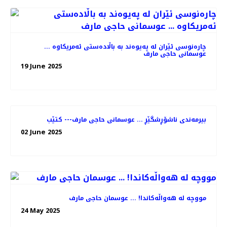
چارەنوسی ئێران لە پەیوەند بە باڵادەستی ئەمریکاوە ...
عوسمانی حاجی مارف
19 June 2025
بیرمەندی ناشۆڕشگێڕ ... عوسمانی حاجی مارف--- کتێب
02 June 2025
مووچە لە هەواڵەکاندا! ... عوسمان حاجی مارف
24 May 2025