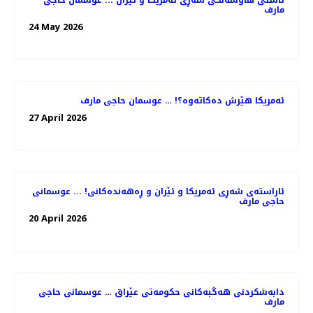
ئاستی هاوسەنگی شەڕی ئەمریکا و ئێران ... عوسمان حاجی
مارف
24 May 2026
ئەمریکا هێرش دەکاتەوە؟! … عوسمان حاجی مارف
27 April 2026
ئاراستەی شەڕی ئەمریکا و ئێران و ڕەهەندەکانی! ... عوسمانی
حاجی مارف
20 April 2026
دابەشکردنی هەگبەکانی حکومەتی عێراق … عوسمانی حاجی
مارف