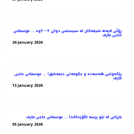
ڕۆڵی لایەنە شیعەکان لە سیستمی دوای ٢٠٠٣وە ... عوسمانی
حاجی مارف
26 January 2026
ڕێکەوتنی هەسەدە و حکومەتی دیمەشق! ... عوسمانی حاجی
مارف
13 January 2026
بارزانی لە نێو پرسە ئاڵۆزەکاندا ... عوسمانی حاجی مارف
05 January 2026