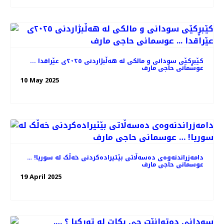
کێبڕکێی سودانی و مالکی لە هەڵبژاردنی ٢٠٢٥ی عێراقدا ...
عوسمانی حاجی مارف
10 May 2025
دامەزراندنەوەی دەسەڵاتی بێئیرادەکردنی خەڵک لە سوریا! …
عوسمانی حاجی مارف
19 April 2025