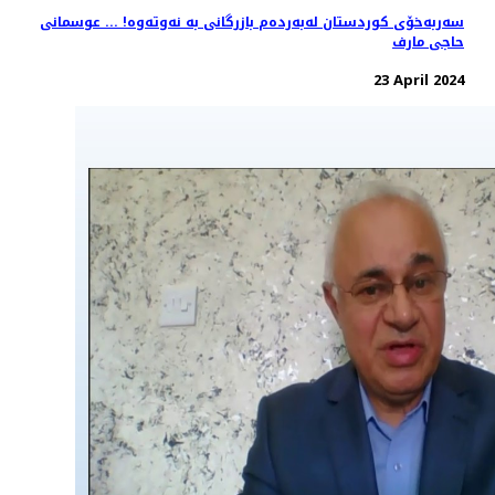
سەربەخۆی کوردستان لەبەردەم بازرگانی بە نەوتەوە! ... عوسمانی
حاجی مارف
23 April 2024