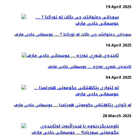
19 April 2025
سودانی دەتوانێت چی بکات لە تورکیا ؟ …. عوسمانی حاجی مارف
16 April 2025
ئایندەی شەڕی غەززە ... عوسمانی حاجی مارف
04 April 2025
لە لێواری پێکهێنانی حکومەتی هەرێمدا ... عوسمانی حاجی مارف
28 March 2025