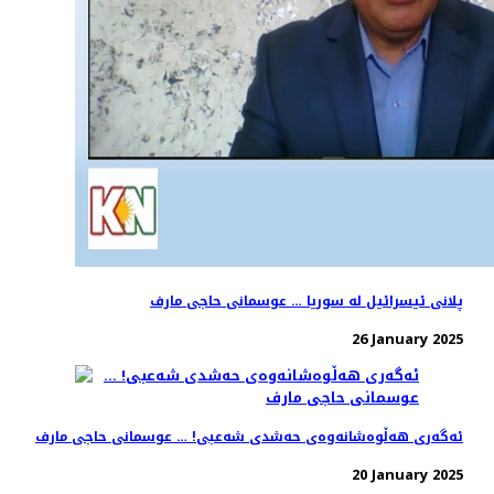
پلانی ئیسرائیل لە سوریا … عوسمانی حاجی مارف
26 January 2025
ئەگەری هەڵوەشانەوەی حەشدی شەعبی! … عوسمانی حاجی مارف
20 January 2025