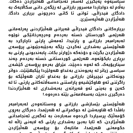
سیاسیەوە پەیگیری لەسەر ئەنجامدانی هەڵبژاردن دەکات.
بەڵام لە دواجاردا مەسرور بارزانی لە رێگەی دانی سکاڵایەک بە
دادگای فیدراڵی، توانی تا کاتی دەرچونی بریاری دادگا،
هەڵبژاردن هەڵپەسێرێ.
بریارەکانی دادگای فیدراڵی قەیرانی ھەڵبژاردنی پەرلەمانی
ھەرێمی کوردستان خستە بەردەم وەرچەرخانێکی نوێوە
لەبەرامبەر بارزانی و پارتیدا، ئەمەش پارتی ناچارکرد بە
هەڵوێستی بەشداری نەکردن، رێگە بەجێبەجێبونی پرۆسەی
هەڵبژاردن بگرێت و دۆخەکە دژوارتر بکات، پابەندبونی پارتی بە
بڕیاری بایکۆتەوە، ھەرێمی کوردستانی خستە بەردەم چەند
سیناریۆیەک، کە لەوە دەچێت، عێراق بەرەو پڕۆسەی کێشەی
سیاسی زیاتر لە پەیوەندی بەغداو هەولێردا پێکبهێنێت، دواتر
چونەکانی نیچیرڤان بارزانی بۆ بەغداو تاران هەوڵێکە بۆ
راگرتنی ئەو هاوکێشیەو پاراستنی دەسەڵاتەکانی پارتی، تا لە
کەین و بەینی ئەو قەیرانەی بەبەشداری لە هەڵبژاردندا
دەرگیری دەبێت بەسەلامەتی بێتە دەرەوە.!
هەڵوێستی بێسازشی بارزانی و وەستانەوەی لەبەرامبەر
بافڵدا کە هاوبەشن لە حوکمڕانی لە هەرێمدا، دەرگای بەڕوی
کۆمەڵێک پرسیاردا کردەوە سەبارەت بە ئەگەری ئەنجامدانی
هەڵبژاردن، کە ئایا بەبێ بەشداری پارتی کە لایەنی زاڵە لە
حکومەتی هەرێمدا، مانایەک بۆ پرۆسەی هەڵبژاردن