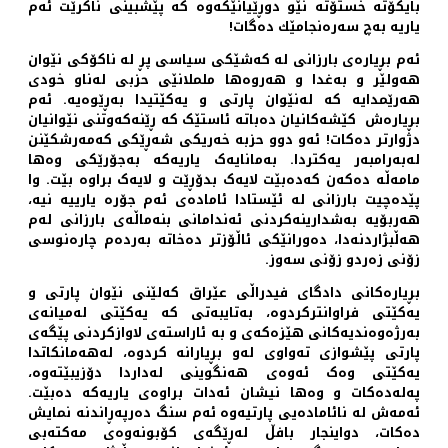
بایکۆتە خستۆتە نێو دوڕێیانێکەوە کە پێشبینی ناکرێت ئەم
یاریە بەچ سەرەنجامێك دەگات!
ئەم بڕیارەی بارزانی لە کەشێکی سیاسی پڕ لە ناکۆکی نێوان
هەولێر و بەغدا و هەروەها ململانێی حزبی لەناو خودی
هەرێمدایە کە لەنێوان پارتی و یەکێتیدا بەڕێوەیە. ئەم
بڕیارەش کێشەکانیان دەباتە ئاستێک کە ڕێنەکەوتنی نێوانیان
دژوارتر دەکات! ئەو دوو حزبە خەریکی شەڕێکی کەمەرشکێنن
لەبەرامبەر یەکتردا. بەمانایەک یاریەکە بەجۆرێکی وەها
مامەڵە دەکەن کەدەبێت لایەک بدۆڕێت و لایەک براوە بێت. وا
پێدەچیت بارزانی لە ئێستادا ئامادەی ئەم جۆرە یارییە نیە،
هەربۆیە بەشدارینەکردنی ئەندامانی بنەماڵەی بارزانی لەم
هەڵبژاردنەدا، دەورانێکی ئاڵۆزتر دەخاتە بەردەم چارەنوسی
زۆنی زەردو زۆنی سەوز.
بڕیارەکانی دادگای فیدراڵی عێراق کەلێنی نێوان پارتی و
یەکێتی فراوانترکردوە، بەتایبەتی کە یەکێتی لەمیانەی
بەرژەوەندیەکانی هێزەکەی و بە ئاراستەی لاوازکردنی پێگەی
پارتی پێشوازی تەواوی لەو بڕیارانە کردوە، لەهەمانکاتدا
یەکێتی وەک ئەوەی هەنگوینی لەداردا دۆزیبێتەوە،
پەلەدەکات و وەها نیشان ئەدات براوەی یاریەکە دەبێت.
ئەمەش لە نائامادەیی پارتیەوە ئەم سنگ دەرپەڕاندنە نمایش
دەکات، دواینجار بافڵ لەڕێگەی کۆبونەوەی مەکتەبی