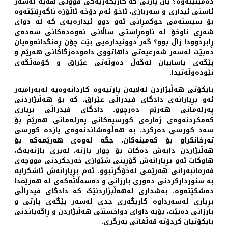
دەمێنێتەوە؟ یان پارتی کە کاریگەریەکی قووڵی هەیە لەسەر
ئاستی ئیداری و سەربازی، ئاخۆ ئەم دۆخە ئاڵۆزە ناگەڕێنێتەوە
بۆ سیستەمی حوکمڕانی ئەو دوو ئیدارەیەی کە لە دوای
شەڕی ناوخۆ لە ناوەڕاستی ساڵانی نەوەدەکانی سەدەی
ڕابردوودا زاڵ بوو؟ گەر دووئیدارەیی بێت چۆن ڕەنگدانەوەیان
دەبێت لەسەر شەرعیەتی داهاتووی دامودەزگاکانی هەرێم و
پێگەی یاساییان لەگەڵ دەوڵەتی عێراق و کۆمەڵگەی
نێودەوڵەتیدا.
بایکۆتی هەڵبژاردن لەلایەن پارتیەوە کاردانەوەیە لەبەرامبەر
ئەو بڕیارانەی دادگای فیدراڵی عێراق، کە بۆ هەڵبژاردنی
پەرلەمانی هەرێم دەرچوو. دادگای فیدراڵی بڕیاری
کەمکردنەوەی ژمارەی کورسیەکانی پەرلەمانی هەرێم بۆ
سەد کورسی دەرکرد، بە هەڵوەشاندنەوەی یازدە کورسی
تەرخانکراو بۆ کەمینەکان، جگە لەوەی هەرێمەکە بۆ
هەڵبژاردن دابەش دەکات بۆ چوار بازنە، لەبری بازنەیەک،
هاوکات ئەو بڕیارانەش گۆڕینی شێوازی خەرجکردنی مووچەی
فەرمانبەرانی هەرێمی لەخۆگرتبوو، ئەم بڕیارانەش ئاشکرایە
بە سنوردارکردنی دەوری بارزانی و دەسەڵاتەکەی لە هەرێمدا
دەشکێتەوە، بەشداری لەهەڵبژاردنێک کە دادگای فیدراڵی
بڕیاری لەسەرداوە کاریگەری جدی لەسەر پێگەی پارتی و
بارزانی دەبێت، بۆیە داوای دواخستنی هەڵبژاردن و ڕاگەیاندنی
بایکۆتیان کردۆتە قەڵغانی بەرگری.