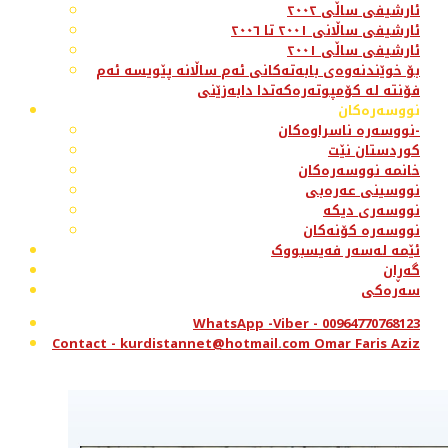
ئارشیفی ساڵی ٢٠٠٢
ئارشیفی ساڵانی ٢٠٠١ تا ٢٠٠٦
ئارشیفی ساڵی ٢٠٠١
بۆ خوێندنەوەی بابەتەکانی ئەم ساڵانە پێویسە ئەم
فۆنتە لە کۆمپوتەرەکەتدا دابەزێنی
نووسەرەکان
نووسەرە ناسراوەکان-
کوردستان نێت
خانمە نووسەرەکان
نووسینی عەرەبی
نووسەری دیکە
نووسەرە کۆنەکان
ئێمە لەسەر فەیسبووک
گەڕان
سەرەکی
WhatsApp -Viber - 00964770768123
Contact - kurdistannet@hotmail.com Omar Faris Aziz