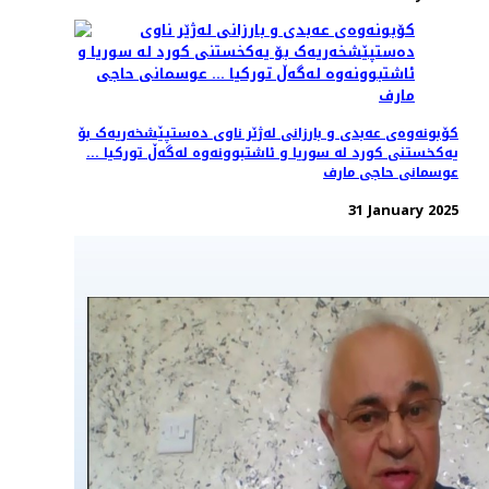
کۆبونەوەی عەبدی و بارزانی لەژێر ناوی دەستپێشخەریەک بۆ
یەکخستنی کورد لە سوریا و ئاشتبوونەوە لەگەڵ تورکیا ...
عوسمانی حاجی مارف
31 January 2025