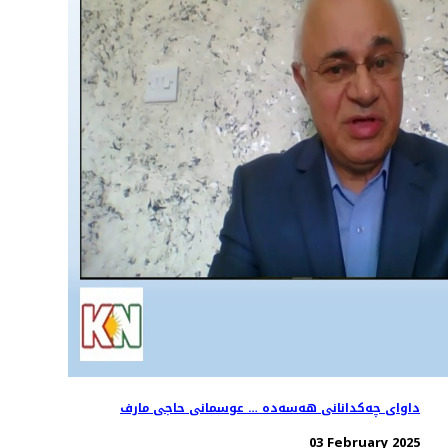
داوای چەکدانانی هەسەدە … عوسمانی حاجی مارف
03 February 2025