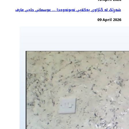
شەڕێک لە گێژاوی یەکلایی نەبونەوەدا ... عوسمانی حاجی مارف
09 April 2026