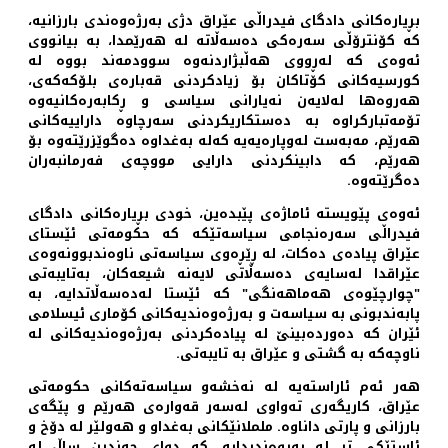
بڕیارەکانی دادگای فیدراڵی عێراق دژی بەرژەوەندی بارزانیە،
کە کۆنترۆڵی سەرەکی دەسەڵاتە لە هەرێمدا، بە بیانووی
ئەوەی کە لەڕووی هەڵبژاردنەوە سوودمەند بووە لە
کورسیەکانی کۆتاکان بۆ زیادکردنی قەبارەی بلۆکەکەی،
هەروەها لەلایەن نەیارانی سیاسی و ڕکابەرەکانیەوە
تۆمەتبارکراوە بە دەستکاریکردنی سەرچاوە داراییەکانی
هەرێم، مەبەست لەوپارەیەیە کەلە بەغداوە دەگوێزرێتەوە بۆ
هەرێم، کە دابینکردنی دارایی مووچەی فەرمانبەران
دەگرێتەوە.
ئەوەی پێویستە ئاماژەی پێبدەین، خودی بڕیارەکانی دادگای
فیدراڵی سەرەنجامی سیاسەتێکە کە حکومەتی ئێستای
عێراق پیادەی دەکات، لە ڕێڕەوی سیاسەتی ناوەندبوونەوەی
عێراقدا لەسایەی دەسەڵاتی لایەنە شیعەکان، بەتایبەتی
"چوارچێوەی هەماهەنگی" کە ئێستا لەدەسەڵاتدایە، بە
پابەندبونی بە سیاسەت و بەرژەوەندیەکانی کۆماری ئیسلامی
ئێران کە دەوردەبینێ لە پیادەکردنی بەرژەوەندیەکانی لە
ناوچەکە بە گشتی و عێراق بە تایبەتی.
هەر ئەم ئاراستەیە لە نەخشەو سیاسەتەکانی حکومەتی
عێراق، کاریگەری تەواوی لەسەر قەوارەی هەرێم و پێگەی
بارزانی و پارتی داناوە. ململانێکانی بەغداو و هەولێر لە دۆخ و
ئاستێکی تر لە پەیوەندیدایە، کە دوای چەندین ساڵ لە