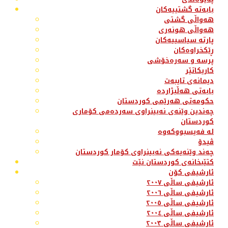
بابەتە گشتییەکان
هەواڵی گشتی
هەواڵی هونەری
پارتە سیاسییەکان
ڕێکخراوەکان
پرسە و سەرەخۆشی
کاریکاتێر
دیمانەی تایبەت
بابەتی هەڵبژاردە
حکومەتی هەرێمی کوردستان
چەندین وێنەی نەبینراوی سەردەمی کۆماری
کوردستان
لە فەیسبووکەوە
ڤیدۆ
چەند وێنەیەکی نەبینراوی کۆمار کوردستان
کتێبخانەی کوردستان نێت
ئارشیفی کۆن
ئارشیفی ساڵی ٢٠٠٧
ئارشیفی ساڵی ٢٠٠٦
ئارشیفی ساڵی ٢٠٠٥
ئارشیفی ساڵی ٢٠٠٤
ئارشیفی ساڵی ٢٠٠٣