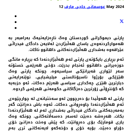
12 May 2024
عوسمانی حاجی مارف
پارتی دیموکراتی کوردستان وەک ناڕەزایەتیەک بەرامبەر بە
هەموارکردنەوەی یاسای هەڵبژاردن لەلایەن دادگای فیدراڵی
عێراقەوە بەشداری هەڵبژاردنەکانی داهاتوو ناکات.
ئەم بڕیاری بایکۆتەی پارتی لەم هەڵبژاردنەدا کە بڕیارە مانگی
حوزەیرانی داهاتوو ئەنجام بدرێت، دۆخی هەرێمی خستۆتە
سەر لێواری قەیرانێکی سیاسیەوە، چونکە پارتی وەک
هێزێکی بۆرژوا ناسیۆنالستی میلیشیایی، نوێنەرایەتی
دیارترین هێزی چەکداری سیاسی هەرێم دەکات، ئەو حزبەیە
کە کۆنتڕۆڵی زۆرترین دەزگاکانی حکومەتی هەرێمی کردوە.
پارتی لە هەوڵیدا بۆ دەرچوون لەو سەختیانەی لە چوارچێوەی
ئەم هەڵبژاردنەدا چاوەڕوانی دەکات، ئەوە باش دەزانێت گەر
بەمەرجەکانی دادگای فیدراڵی بەشداری لەم لە هەڵبژاردنەدا
بکات، هەڕەشە دەبێت لەسەر دەسەڵاتەکانی، چونکە وەک
یاری قومارێک بۆی دەڕوانێت، کە پێش وەخت دەزانێ خۆی
دۆراو دەبێت. بۆیە خۆی و دۆخەکەو لایەنەکانی تری بەم