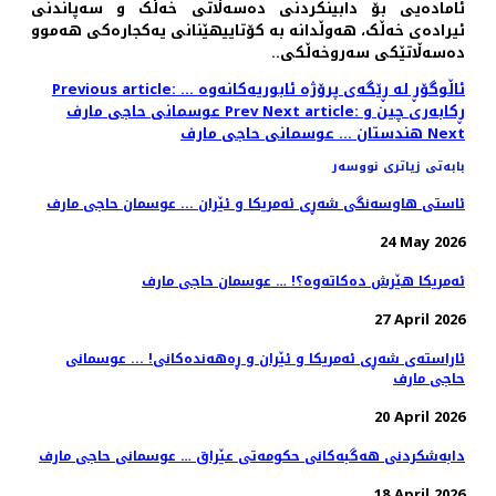
ئامادەیی بۆ دابینکردنی دەسەڵاتی خەڵک و سەپاندنی
ئیرادەی خەڵک، هەوڵدانە بە کۆتاییهێنانی یەکجارەکی هەموو
دەسەڵاتێکی سەروخەڵکی..
Previous article: ئاڵوگۆڕ لە ڕێگەی پرۆژە ئابوریەکانەوە ...
Next article: ڕکابەری چین و
Prev
عوسمانی حاجی مارف
Next
هندستان ... عوسمانی حاجی مارف
بابەتی زیاتری نووسەر
ئاستی هاوسەنگی شەڕی ئەمریکا و ئێران ... عوسمان حاجی مارف
24 May 2026
ئەمریکا هێرش دەکاتەوە؟! … عوسمان حاجی مارف
27 April 2026
ئاراستەی شەڕی ئەمریکا و ئێران و ڕەهەندەکانی! ... عوسمانی
حاجی مارف
20 April 2026
دابەشکردنی هەگبەکانی حکومەتی عێراق … عوسمانی حاجی مارف
18 April 2026