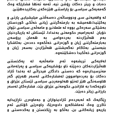
دەبات و چیتر دەکات ڕۆشن نیە، ئەمە تەنها فشارێکە وەک
گەمەیەکی سیاسی بۆ پاراستنی هێزەکەی بەکاریدەهێنێ.
لە واقعیەتی سی ودووساڵەی دەسەڵاتی میلیشیایی پارتی و
یەکێتیدا،هەمیشە بە بارمتەگرتنی ژیانی خەڵکی کوردستان
بەشێکی سەرەکی بووە لە ململانێ و مامەڵەی سیاسی نێوان
خۆیان لەبەرامبەر حکومەتی بەغدادا، ئێستاش لە یاریکردنیان
بەم هەڵبژاردنە بەردەوامی بە هەمان پرۆسەی
بەبارمتەگرتنی ژیان و گوزەرانی خەڵکەوە دەدەن، بەئاشکرا
بنبەستی بەئاکام نەگەیشتنی هەڵبژاردن بەسەر ژیان و
گوزەرانی خەڵکیدا دەشکێننەوە.
لەلایەکی تریشەوە ئەم مامەڵەیە لە پەکخستنی
هەڵبژاردنەکان دەچێتە ناو بۆشاییەکی سیاسی و پەرلەمانی
مەترسیدارەوە کە دەستی دادگای فیدراڵی لە بەغدا ئازاد
دەکات بۆ بەردەوامبوون لەفشارەکانی لەسەر هەرێم، گەر
هاوسەنگی هێز لەنێو هەلومەرجی سیاسی ئێستای عێراق و
ناوچەکەدا بە قازانجی حکومەتی عێراق بێت، فشارەکان لەسەر
بارزانی زیاتر دەبێت.
ڕێگایەک کە لەبەردەم ئازادیخوازان و جەماوەری ناڕازیدایە
ناکرێ وەک تەماشاکەرو دادوەرێک چاوەرێی کۆتایی ئەم
یاریەو زیانەکانی بن، بەڵکو بە ڕێکخستن و یەکدەستی و