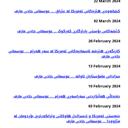
22 March 2024
کشانەوەی هێزەکانی ئەمریکا لە عێراق ... عوسمانی حاجی مارف
02 March 2024
کێشەکانی پۆستی پارێزگاری کەرکوک … عوسمانی حاجی مارف
26 February 2024
کاریگەری هێرشە ئاسمانیەکانی ئەمریکا لە سەر هەرێم ... عوسمانی
حاجی مارف
13 February 2024
سزادانی مامۆستایان تاوانە ... عوسمانی حاجی مارف
10 February 2024
جەنجاڵی هەڵبژاردنی سەراسەری هەرێم ... عوسمانی حاجی مارف
03 February 2024
بنبەستی ئەمریکا و ئیسرائیل هاوکاتی وێرانکەرترین بۆردومان لە
مێژوودا … عوسمانی حاجی مارف