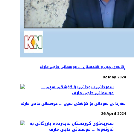
ڕکابەری چین و هندستان ... عوسمانی حاجی مارف
02 May 2024
سەردانی سودانی بۆ کۆشکی سپی ... عوسمانی حاجی مارف
26 April 2024