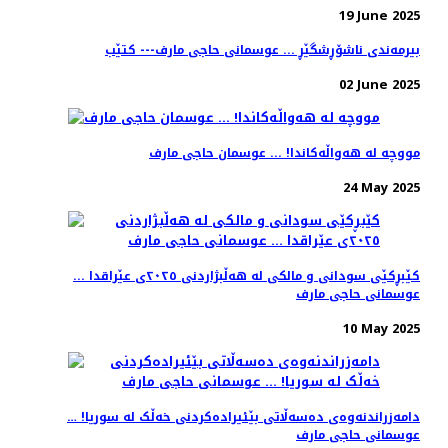
19 June 2025
بیرمەندی ناشۆڕشگێڕ ... عوسمانی حاجی مارف--- کتێب
02 June 2025
مووچە لە هەواڵەکاندا! ... عوسمان حاجی مارف
24 May 2025
کێبڕکێی سودانی و مالکی لە هەڵبژاردنی ٢٠٢٥ی عێراقدا ...
عوسمانی حاجی مارف
10 May 2025
دامەزراندنەوەی دەسەڵاتی بێئیرادەکردنی خەڵک لە سوریا! …
عوسمانی حاجی مارف