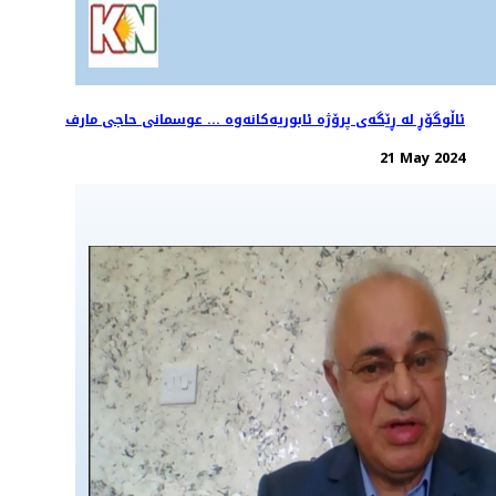
ئاڵوگۆڕ لە ڕێگەی پرۆژە ئابوریەکانەوە ... عوسمانی حاجی مارف
21 May 2024