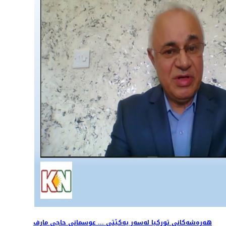
هەڕەشەکانی تورکیا لەسەر یەکێتی ... عوسمانی حاجی مارف