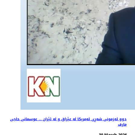
دوو ئەزمونی شەڕی ئەمریکا لە عێراق و لە ئێران … عوسمانی حاجی
مارف
30 March 2026