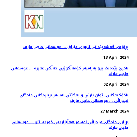
پڕۆژەی گەشەپێدانی ئابوری عێراق ... عوسمانی حاجی مارف
13 April 2024
ناکرێ بێدەنگ بین بەرامبەر کۆمەڵکوژیی خەڵکی غەززە ... عوسمانی
حاجی مارف
02 April 2024
ناکۆکیەکانی نێوان پارتی و یەکێتی لەسەر بڕیارەکانی دادگای
فیدراڵی ... عوسمانی حاجی مارف
27 March 2024
بڕیاری دادگای فیدراڵی لەسەر هەڵبژاردنی کوردستان ... عوسمانی
حاجی مارف