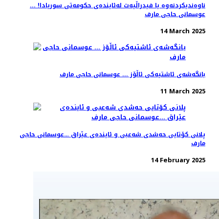
ناوەندیکردنەوە یا فیدراڵیەت لەئایندەی حکومەتی سوریادا! ...
عوسمانی حاجی مارف
14 March 2025
بانگەشەی ئاشتیەکی ئاڵۆز ... عوسمانی حاجی مارف
11 March 2025
پلانی کۆتایی حەشدی شەعبی و ئایندەی عێراق …عوسمانی حاجی
مارف
14 February 2025