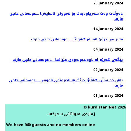
25 January 2024
دەوڵەت وەک سەرچاوەیەک بۆ نەبوونی ئاسایش! …عوسمانی حاجی
مارف
14 January 2024
مەترسی درۆن لەسەر هەولێر ... عوسمانی حاجی مارف
04 January 2024
پێگەی هەرێم لە ناوەندبونەوەی عێراقدا ... عوسمانی حاجی مارف
02 January 2024
پاش دە ساڵ ، هەڵبژاردنێک بە نەعرەتەی قەومی ...عوسمانی حاجی
مارف
01 January 2024
© kurdistan Net 2026
ژمارەی میوانانی سەرخەت
We have 960 guests and no members online