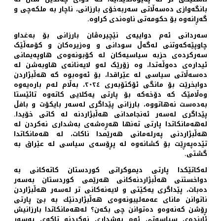
بانگەوازی دەسەڵاتی سەربەخۆی بارزانی، ناچار بە ملکەچی و
گەڕانەوە بۆ حکومەتی ناوەندی کراوە.
سەردانی ئەم دواییەی نێچیرەڤان بارزانی بۆ بەغداو
چاوپێەکەوتنی لەگەڵ سودانی و وەزیرەکان و کۆمەڵێک
سەرکردەی حزبە سیاسیەکان لە کۆبونەوەی هاوپەیمانی
ئیدارەی دەوڵەتدا، وە زۆرێک لەو لایەنانەی هاوبەشن لە
دەسەڵاتی سیاسی لە عێراقدا، بۆ ئەوەبوە کە هەڵبژاردن
دوابخرێت بۆ مانگی ئۆکتۆبەری ٢٠٢٤، بەڵام لەم بارەیەوە
وەڵامێک کە دۆخەکە بۆ پارتی یەکلایی کاتەوە تائێستا
بەدەست نەهاتووە، بارزانی پێداگری لەسەر بایکۆت و بافڵ
پێداگری لەسەر ئەنجامدانی هەڵبژاردنە لە کاتی خۆیدا.
لەهەمانکاتدا پارتی تەنها هەڕەشەی بەشداری نەکردن لە
هەڵبژاردنی پەرلەمانی هەرێمدا ناکات، لە هەمانکاتدا
تێدەپەڕێت بۆ کشانەوە لە پڕۆسەی سیاسی لە عێراق بە
گشتی.
لەکاتێکدا پارتی دیموکراتی کوردستان کاتەکانی بە
دواخستنی هەڵبژاردنەکانی هەرێمی کوردستان بەسەر
دەبات، پێداگری یەکێتی و لایەنەکانی تر لەسەر هەڵبژاردن
ناتوانن مانای عەمەلیبونەوەی هەڵبژاردنێك بە بێ پارتی
ڕۆشن کەنەوەو دەتوانن چی بکەن؟ لەهەمانکاتدا بارزانیش
ئایندەی سیاسەتی ئەم بەشداری نەکردنە تاکەی بەسەر