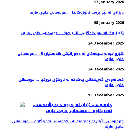
13 January 2026
بارزانی لە نێو پرسە ئاڵۆزەکاندا ... عوسمانی حاجی مارف
05 January 2026
تێبینیەک لەسەر دادگایی ناتانیاهو! ... عوسمانی حاجی مارف
24 December 2025
هێزو لایەنە شیعەکان لە دەورانێکی هەستیاردا! .... عوسمانی
حاجی مارف
24 December 2025
کشانەوەی گەریلاکانی پەکەکە لە ناوخۆی تورکیا ... عوسمانی
حاجی مارف
13 December 2025
چارەنوسی ئێران لە پەیوەند بە باڵادەستی ئەمریکاوە ... عوسمانی
حاجی مارف