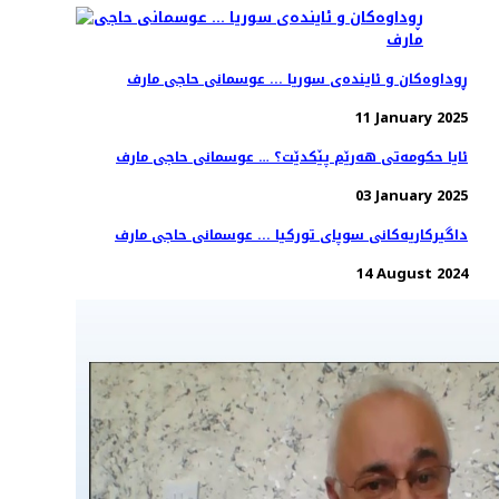
ڕوداوەکان و ئایندەی سوریا ... عوسمانی حاجی مارف
11 January 2025
ئایا حکومەتی هەرێم پێکدێت؟ … عوسمانی حاجی مارف
03 January 2025
داگیرکاریەکانی سوپای تورکیا ... عوسمانی حاجی مارف
14 August 2024