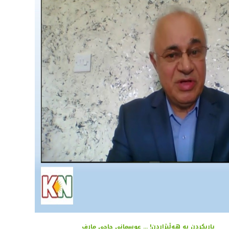
یاریکردن بە هەڵبژاردن! ... عوسمانی حاجی مارف