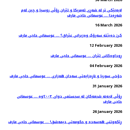
لایەنێکی تر لە شەڕی ئەمریکا و ئێران ڕۆڵی روسیا و چین لەم
شەڕەدا ... عوسمانی حاجی مارف
16 March 2026
کێ دەبێتە سەرۆک وەزیرانی عێراق؟ ... عوسمانی حاجی مارف
12 February 2026
ڕوداوەکانی ئێران ... عوسمانی حاجی مارف
04 February 2026
دۆخی سوریا و ناڕەزایەتی سەدان هەزاری ... عوسمانی حاجی مارف
31 January 2026
ڕۆڵی لایەنە شیعەکان لە سیستمی دوای ٢٠٠٣وە ... عوسمانی
حاجی مارف
26 January 2026
ڕێکەوتنی هەسەدە و حکومەتی دیمەشق! ... عوسمانی حاجی مارف