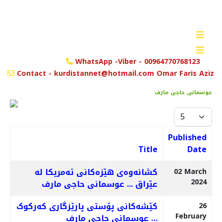
≡
≡
WhatsApp -Viber - 00964770768123
Contact - kurdistannet@hotmail.com Omar Faris Aziz
عوسمانی حاجی مارف
Display #
Published
Title
Date
Articles
کشانەوەی هێزەکانی ئەمریکا لە
02 March
2024
عێراق ... عوسمانی حاجی مارف
کێشەکانی پۆستی پارێزگاری کەرکوک
26
February
… عوسمانی حاجی مارف