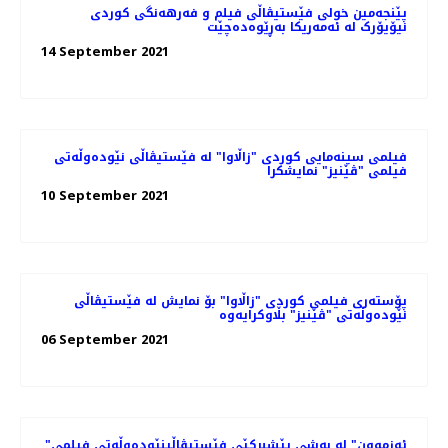
پێنجەمین خولی فێستیڤاڵی فیلم و فەرهەنگی کوردی
نیۆیۆرک لە ئەمەریکا بەڕێوەدەچێت
14 September 2021
فیلمی سینەمایی کوردی "زاڵاوا" لە فێستیڤاڵی نێودەوڵەتی
فیلمی "ڤێنیز" نمایشکرا
10 September 2021
پۆستەری فیلمی کوردی "زاڵاوا" بۆ نمایش لە فێستیڤاڵی
نێودەوڵەتی "ڤێنیز" بڵاوکرایەوە
06 September 2021
"ئەزموون" لە به‌شی پێشبڕکێی فێستیڤاڵینێوده‌وڵه‌تی فیلمی