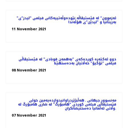
"ئەزموون" لە فێستیڤاڵە نێودەوڵەتییەکانی فیلمی "لیدز"ی
بەریتانیا و "لیدێن"ی هۆڵەندا
11 November 2021
دوو ئەکتەرە کوردەکەی "بەهمەن قوبادی" لە فێستیڤاڵی
فیلمی "تۆکیۆ" خەڵاتیان بەدەستهێنا
08 November 2021
مەنسوور جیهانی ـ هه‌ڵبژێردراوانیدوازدەیەمین خولی
فێستیڤاڵی فیلمی کوردی "هامبۆرگ" لە شاری هامبۆرگ لە
وڵاتی ئەڵمانیا ده‌ستنیشانکران.
07 November 2021