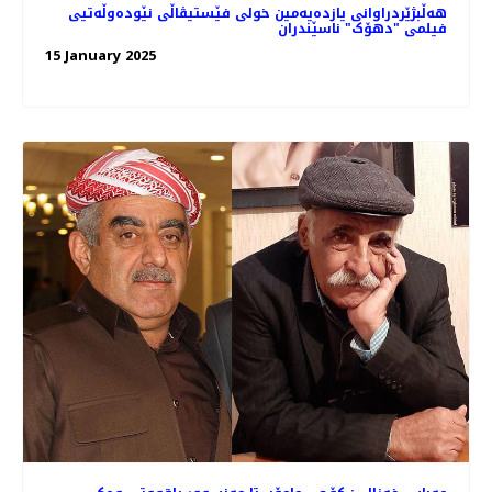
هه‌ڵبژێردراوانی یازده‌یه‌مین خولی فێستیڤاڵی نێودەوڵەتیی
فیلمی "دهۆک" ناسێندران
15 January 2025