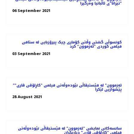
"تیرانا"ی ئاڵبانیا وه‌رگیرا
06 September 2021
کونسوڵی گشتی وڵاتی کۆماری چیک پیرۆزبایی لە ستافی
فیلمی کوردی "ئەزموون" کرد
03 September 2021
"ئەزموون" لە فێستیڤاڵی نێوده‌وڵه‌تی فیلمی "کاڕلۆڤی ڤاری"
پێشوازیی لێکرا
28 August 2021
سانسه‌کانی نمایشی "ئەزموون" لە فێستیڤاڵی نێوده‌وڵه‌تی
فیلمی "کاڕلۆڤی ڤاری" دیاریکران