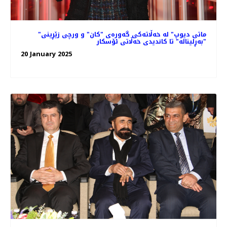
"ماتی دیوپ" لە خه‌ڵاته‌کی گه‌وره‌ی "کان" و ورچی زێڕینی
"بەڕلیناله" تا کاندیدی خه‌ڵاتی ئۆسکار
20 January 2025