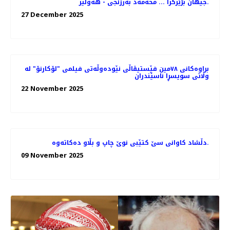
جیهان بژێركرا ... محه‌مه‌د به‌رزنجی - هه‌ولێر.
27 December 2025
براوه‌کانی ٧٨مین فێستیڤاڵی نێوده‌وڵه‌تی فیلمی "لۆکارنۆ" له
وڵاتی سویسڕا ناسێندران
22 November 2025
دڵشاد کاوانى سێ کتێبى نوێ چاپ و بڵاو دەکاتەوە.
09 November 2025