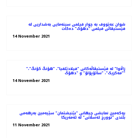
شوان عەتووف به چوار فیلمی سینەمایی بەشداریی لە
فێستیڤاڵی فیلمی "دهۆک" دەكات
14 November 2021
"زاڵاوا" لە فێستیڤاڵەکانی "فیلادێلفیا"، "هۆنگ کۆنگ"،
"مەکزیک"، "سائۆپۆلۆ" و "دهۆک"
14 November 2021
یەکەمین نمایشی جیهانی "بێنیشتمان" سێیەمین بەرهەمی
بڵندی "توورج ئەسڵانی" لە ئەمەریکا
11 November 2021