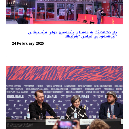
چاوخشاندنێک به حه‌فتا و پێنجه‌مین خولی فێستیڤاڵی
نێونه‌ته‌وه‌یی فیلمی "بەرلیناله"
24 February 2025