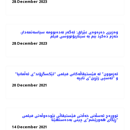
28 December 2023
وەزیری دەرەوەی عێراق: ئه‌گه‌ر نه‌ده‌بوومه‌ سیاسەتمەدار،
حەزم دەکرد ببم بە سیناریۆنووسی فیلم
28 December 2023
"ئەزموون" لە فێستیڤاڵەکانی فیلمی "ئێکسگڕۆند"ی ئەڵمانیا
و "ئەسپی زێڕین"ی تایپە
20 December 2021
توورەج ئەسڵانی خەڵاتی فێستیڤاڵی نێودەوڵەتی فیلمی
"ڕێگای هەورێشم"ی چینی بەدەستهێنا
14 December 2021