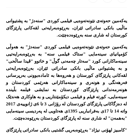
یەکەمین حەوتەی نێونەتەوەیی فیلمی کوردی "سنەدژ" بە پشتیوانی
ماڵیی بانکی سادراتی ئێران، بەڕێوەبەرایەتی لقەکانی پارێزگای
کورستان لە شاری سنە بەڕێوەدەچێت.
یەکەمین حەوتەی نێونەتەوەیی فیلمی کوردی "سنەدژ" بە هەوڵی
کۆمپانیای سینەمایی "ستاک فیلمی سنە" بە بەڕێوەبەرایەتیی
سینەماکارانی کورد "سەتار چەمەنی گوڵ" و خاتوو "ڤیدا ساڵحی"
و بە پشتیوانی ماڵیی بانکی سادراتی ئێران، بەڕێوەبەرایەتی
لقەکانی پارێزگای کورستان و هەروەها بە ئامادەبوونی بەرپرسانی
فەرهەنگی و هونەری و سینەماکارانی هەرێمی کوردستان و
هونەرمەندانی پارێزگای کوردستان بە نمایشی فیلمە بڵیندە
سینەمایی، کورتە فیلم و فیلمی دیکۆمێنتاریی و بە هاوکاری هەندێک
لە دەزگاکانی پارێزگای کوردستان لە رۆژانی 3 تا 6ی ژانوییەی 2017
واتە 14 تا 17ی بەفرانباریی 1395ی هەتاویی لە پەردیسی سینەمایی
"بەهمەن" لە شاری سنە لە پارێزگای کوردستان بەڕێوەدەچێت.
"کامبیز لهۆنی نیژاد" بەڕێوەبەریی گشتیی بانکی سادراتی پارێزگای