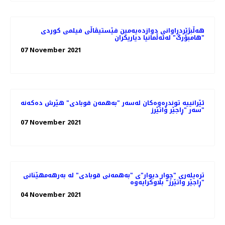
هه‌ڵبژێردراوانی دوازدەیەمین فێستیڤاڵی فیلمی کوردی
"هامبۆرگ" لەئەڵمانیا دیاریکران
07 November 2021
ئێرانییە توندڕەوەکان لەسەر "بەهمەن قوبادی" هێرش دەکەنە
سەر "ڕاجێر واتێرز"
07 November 2021
ترەیلەری "چوار دیوار"ی "بەهمەنی قوبادی" لە بەرهەمهێنانی
"ڕاجێر واتێرز" بڵاوکرایەوە
04 November 2021