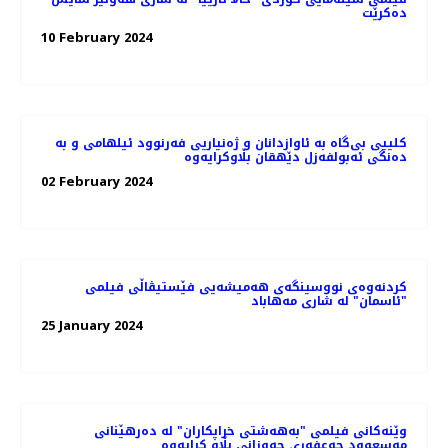
ده‌کرێت
10 February 2024
کلیپی بی‌گاە بە ئاوازدانان و ژه‌نیاریی فه‌رنوود ئیلهامی و به‌
دەنگی ئەبولفەزل دێهقان بڵاوکرایەوە
02 February 2024
کردنەوەی نووسینگه‌ی هەمیشەیی فێستیڤاڵی فیلمی
"ئاسمان" لە شاری مەهاباد
25 January 2024
وێنەکانی فیلمی "به‌هه‌شتی خراپکاران" لە دەرهێنانی
مەسعوود جەعفەری جه‌وزانی بڵاو کرایەوە