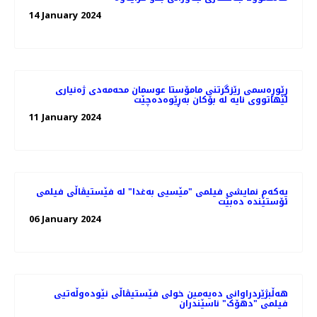
14 January 2024
ڕێوڕه‌سمی رێزگرتنی مامۆستا عوسمان محەمەدی ژه‌نیاری
لێهاتووی نایه‌ لە بۆکان بەڕێوەدەچێت
11 January 2024
یەکەم نمایشی فیلمی "مێسیی بەغدا" لە فێستیڤاڵی فیلمی
ئۆستێندە دەبێت
06 January 2024
هه‌ڵبژێردراوانی دەیەمین خولی فێستیڤاڵی نێودەوڵەتیی
فیلمی "دهۆک" ناسێندران