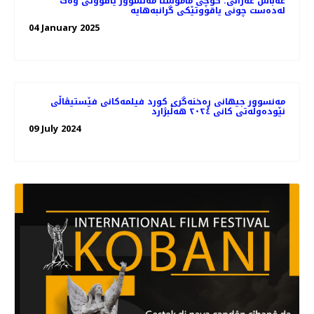
عەباس غەزالی: کۆچی مامۆستا مه‌نسوور یاقووتی وه‌ک
له‌ده‌ست چونی یاقووتێکی گرانبه‌هایه
04 January 2025
مەنسوور جیهانی ڕه‌خنه‌گری کورد فیلمه‌کانی فێستیڤاڵی
نێوده‌وڵه‌تی کانی ٢٠٢٤ هه‌ڵبژارد
09 July 2024