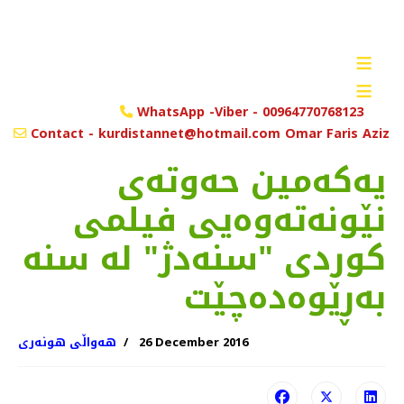
≡
≡
WhatsApp -Viber - 00964770768123
Contact - kurdistannet@hotmail.com Omar Faris Aziz
یەکەمین حەوتەی
نێونەتەوەیی فیلمی
کوردی "سنەدژ" لە سنە
بەڕێوەدەچێت
26 December 2016
هەواڵی هونەری