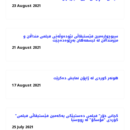
23 August 2021
سیوچوارەمین فێستیڤاڵی نێودەوڵەتی فیلمی منداڵان و
مێرمنداڵان لە ئیسفەهان بەڕێوەدەچێت
21 August 2021
هونەر کوردی لە ژاپۆن نمایش دەکرێت
17 August 2021
"کچانی خۆر" فیلمی ده‌ستپێکی یه‌که‌‌مین فێستیڤاڵی فیلمی
کوردی "مۆسکۆ" لە ڕووسیا
25 July 2021