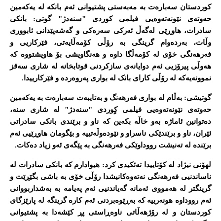
کوردستان سەبارەت بە مەبەستی پشتیوانی ئەم بانکە لە یەکەمین
حەوتەی نێونەتەوەیی فیلمی کوردی "سنەدژ" گوتی: بانکی
سادرات، هاوڕێی لەگەڵ ئەرکی سەرەکی و گەشەپێدانی ئابووری
وڵات، بەردەوام گرینگی بە رۆڵی کۆمەڵایەتی، فێرکاریی و
فەرهەنگی خۆی لە کۆمەڵگا داوە و هەنگاویشی بۆ هاویشتووە کە
هەوڵی پیرۆزیی ئەم دوایانەی سازکردنی قوتابخانە لە شاری سەقز
نموونەیەکە لە رۆڵی کارای بانک لە بواری پەروەردە و فێرکارییدا.
گوتیشی: بەڵام لە بواری فەرهەنگ و بەتایبەت سەبارەت بە یەکەمین
حەوتەی نێونەتەوەیی فیلمی کٍوردی "سنەدژ" لە شاری سنە،
دەتوانین ئاماژە بەو خاڵە بکەین کە ناو و برێندی بانکی سادراتی
ئێران، ناو و برێندێکی ناسراو و نێودەوڵەتییە و بێگومان هاوڕێیی ئەم
برێندە لە تەنیشت رووداوێکی فەرهەنگی بە پێگەی ئەو زیاد دەکات.
لهۆنی نیژاد لە کۆتاییدا تەئکیدی کرد: هیوادارم کە بانکی سادرات لە
ناساندنیی فەرهەنگی نەتەوەکانیشدا رۆڵی خۆی بە باشی بگێڕێت و
گرینگتر لە هەمووی ئەمانە گەیاندنیی ئەم پەیامە بە بەشداربووانی
ئەم رووداوە هونەرییە کە بەڕێوەبردنی ئەم کارە گرینگە لە پارێزگای
کوردستان و لە رۆژهەڵاتی ناوەڕاستی پڕ کێشەدا بە پشتیوانی