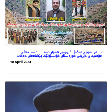
پەیام عەزیزی لەگەڵ گرووپی هەزار دەف لە فێستیڤاڵی
مۆسیقای دێرینی کوردستان کۆنسێرتێک پێشکەش دەکات
18 April 2024