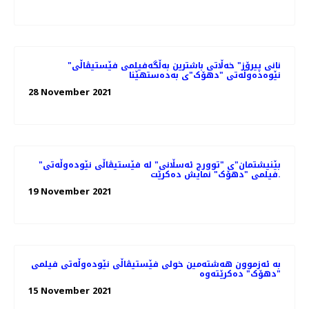
"نانی پیرۆز" خەڵاتی باشترین بەڵگەفیلمی فێستیڤاڵی
نێوەدەوڵەتی "دهۆک"ی بەدەستهێنا
28 November 2021
"بێنیشتمان"ی "توورج ئەسڵانی" لە فێستیڤاڵی نێودەوڵەتی
فیلمی "دهۆک" نمایش ده‌کرێت.
19 November 2021
بە ئەزموون هەشتەمین خولی فێستیڤاڵی نێودەوڵەتی فیلمی
"دهۆک" دەکرێتەوە
15 November 2021