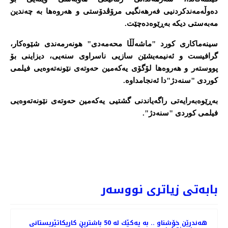
دەوڵەمەندکردنیی فەرهەنگیی مرۆڤدۆستی و هەروەها بە چەندین
مەبەستی دیکە بەڕێوەدەچێت.
سینەماکاری کورد "ماشەڵڵا محەمەدی" هونەرمەندی شێوەکار،
گرافیست و ئەنیمەیشێن سازیی ناسراوی سنەیی، دیزاینی بۆ
پووستەر و هەروەها لۆگۆی یەکەمین حەوتەی نێونەتەوەیی فیلمی
کوردی "سنەدژ"دا ئەنجامداوە.
بەڕێوەبەرایەتی راگەیاندنی گشتیی یەکەمین حەوتەی نێونەتەوەیی
فیلمی کوردی "سنەدژ".
PREV
NEXT
بابەتی زیاتری نووسەر
هه‌ندرێن خۆشناو .. به‌ یه‌كێك له‌ 50 باشترین كاریكاتێریستانی