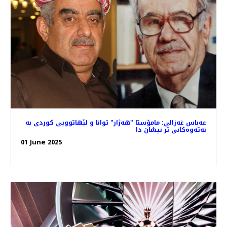
عەباس غەزالی: مامۆستا "هەژار" توانا و لێهاتوویی کوردی به
نەتەوەکانی تر نیشان دا
01 June 2025