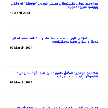
چواره‌مین خولی فێستیڤاڵی فیلمی کوردی "مۆسکۆ" لە وڵاتی
ڕووسیا بەڕێوەده‌چێت
13 April 2024
عەباس غەزالی: ناوی جەمشید عەندەلیبی، بۆ هەمیشە، لە ناو
دەنگ و سۆزی نەیدا دەمێنێتەوە
07 March 2024
"به‌همه‌ن قوبادی" له‌گه‌ڵ خاتوو "ئانێ هیدالگۆ" سه‌رۆکی
شاره‌وانی پاریس دیداریی کرد
02 March 2024
فیلمی سینه‌مایی کوردی "خاڵا تارییا" لە شاری هه‌ولێر نمایش