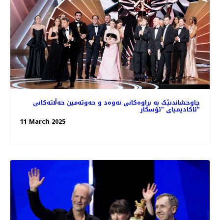
چاوخشاندنێک به براوه‌کانی نه‌وه‌د و حه‌و‌ته‌مین خه‌ڵاته‌کانی
ئاکادیمیای "ئۆسکار"
11 March 2025