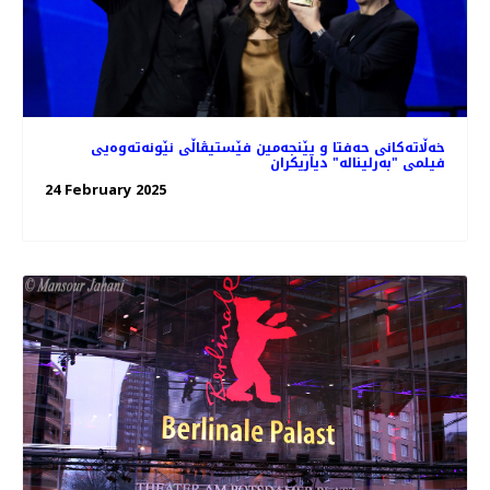
خه‌ڵاته‌کانی حه‌فتا و پێنجه‌مین فێستیڤاڵی نێونه‌ته‌وه‌یی
فیلمی "بەرلیناله" دیاریکران
24 February 2025