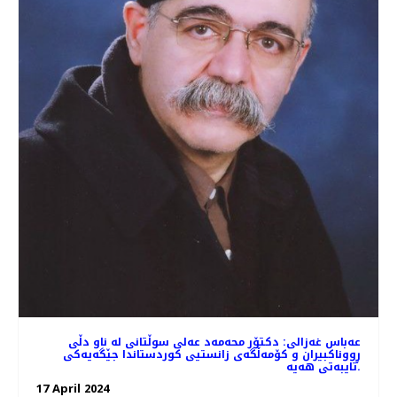
عه‌باس غه‌زالی: دکتۆر محەمەد عەلی سوڵتانی لە ناو دڵی
ڕووناکبیران و کۆمەڵگەی زانستیی کوردستاندا جێگەیەکی
تایبەتی هەیە.
17 April 2024