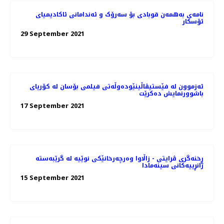
نامه‌ی به‌همه‌ن قوبادی بۆ سه‌رۆک و ئه‌ندامانی ئاکادیمیای
ئۆسکار
29 September 2021
ئەزموون لە فێستیڤاڵینێوده‌وڵه‌تی فیلمی بۆسان له کۆریای
باشوورنمایش ده‌کرێت
17 September 2021
ڕخنەگری ڤرایتی - زاڵاوا وەرچەرخانێکی نوێیە لە گرێبەستە
ژانڕییەکانی سینەمادا
15 September 2021