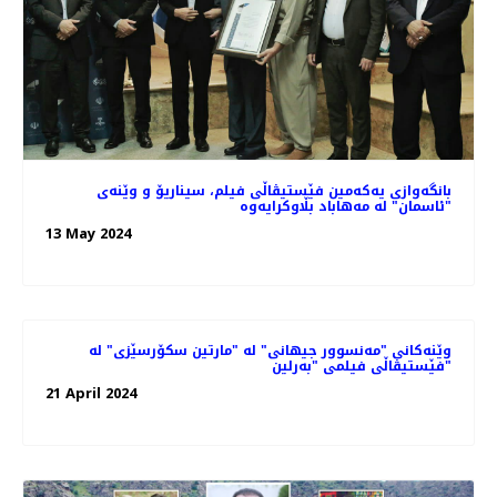
بانگەوازی یەکەمین فێستیڤاڵی فیلم، سیناریۆ و وێنه‌ی
"ئاسمان" لە مەهاباد بڵاوکرایەوە
13 May 2024
وێنەکانی "مەنسوور جیهانی" له‌ "مارتین سکۆرسێزی" لە
فێستیڤاڵی فیلمی "بەرلین"
21 April 2024