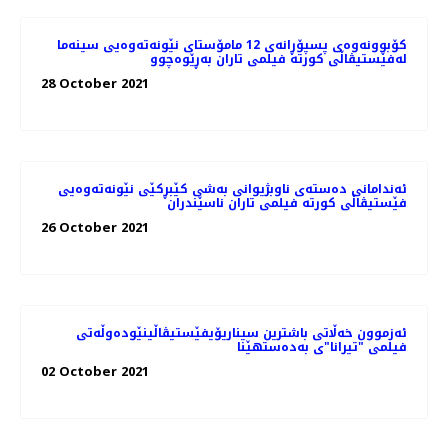
کۆبوونه‌وه‌ی پسپۆڕانه‌ی 12 مامۆستای نێونه‌ته‌وه‌یی سینه‌ما
له‌فێستیڤاڵی کورته‌ فیلمی تاران به‌ڕێوه‌چوو
28 October 2021
ئه‌ندامانی ده‌سته‌ی ناوبژیوانی به‌شی کێبڕکێی نێونه‌ته‌وه‌یی
فێستیڤاڵی کورته‌ فیلمی تاران ناسێندران
26 October 2021
ئەزموون خەڵاتی باشترین سیناریۆیفێستیڤاڵینێوده‌وڵه‌تی
فیلمی "تیرانا"ی به‌ده‌ستهێنا
02 October 2021