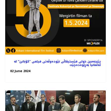
پێنجەمین خولی فێستیڤاڵی نێودەوڵەتی فیلمی "کۆبانێ" لە
ئەڵمانیا بەڕێوەده‌چێت
02 June 2024