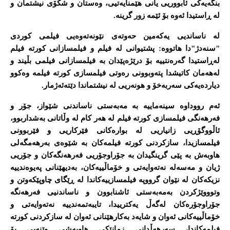
بنگەیەکی ئابووریی یانی هێمنایەتیی، وەستان و شکۆی نیشتمان و
لە ڕاستیدا ئەوە بۆ ئێمە زور گرینە.
لە ناساندیی یەکەمین حەوتەی نێونەتەوەیی فیلمی کوردی
"سنەدژ"دا هاتووە: پشتیوانی لە فیلم و فیلمسازانی کورتە فیلم
لەڕاستیدا گەرەنتییە بۆ درێژەپێدان بە فیلمسازانی فیلمی بڵیند و
لەهەمان کاتیشدا پتەوبوونی رەوتی فیلمسازی کورتە فیلمە وەکوو
دیاردەیەکی سەربەخۆ و هونەریی لە نیشتماندا دێتەئەژمار.
ئەم رووداوە سینەماییە بە مەبەستی ناساندنی شێواز، جۆر و
فەرهەنگی فیلمسازی کورتە فیلم لە هەر کام لە وڵاتانی بەشداربوو،
ئاڵووگۆڕیی زانیاریی لە بوارەکانی فێرکاریی و فێربوونی
فیلمسازیدا، سازکردنی کورتە فیلمەکان بە شێوەی بەرهەمگەلی
هاوبەش بە پێی گرینگیدان بە جۆراوجۆریی فەرهەنگەکان و جۆریی
ژیان و مەسەلە نەتەوایەتی و خۆماڵییەکان، بەدیهێنانی پەیوەندییە
نزیکەکان لە نێوان گرووپە فیلمسازییەکاندا لە ڕێگای چاوپێکەوتن و
وتوووێژکردن بەمەبەستی ئاشنابوون و ناساندنیی فەرهەنگە
جۆراوجۆرەکان لەگەڵ یەکترییدا، تایبەتمەندییە نەتەوایەتی و
خۆماڵییەکانی ئەوان و شایەد بەکارهێنانی ئەوان لە سازکردنی کورتە
فیلمەکاندا، سەرهەڵدانی زمانێکی هاوبەشی وێنەیی بۆ