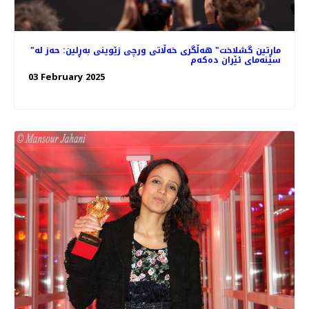
"ماڕتین گشلاخت" هە‌ڵگری خه‌ڵاتی ورچی زێوینی بەڕلین: حه‌ز له
سینه‌مای ئێران ده‌که‌م
03 February 2025