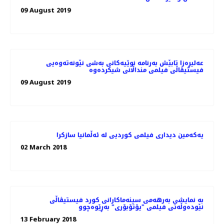
09 August 2019
عه‌لیڕه‌زا تابێش به‌رنامه‌ نوێیه‌کانی به‌شی نێونه‌ته‌وه‌یی
09 August 2019
یەکەمین دیداری فیلمی کوردیی لە ئەڵمانیا سازکرا
02 March 2018
بە نمایشی بەرهەمی سینەماکارانی کورد فیستیڤاڵی
نێودەوڵەتی فیلمی "یۆتۆبۆری" بەڕێوەچوو
13 February 2018