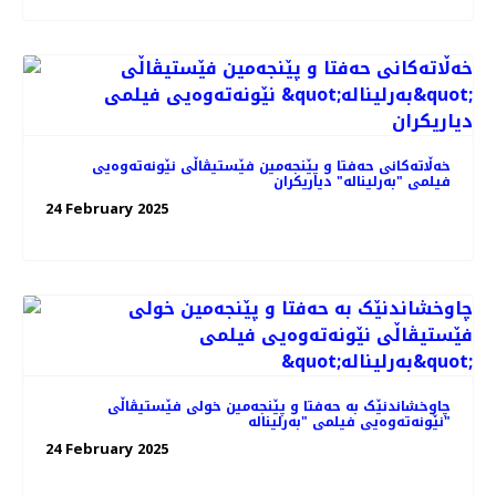
خه‌ڵاته‌کانی حه‌فتا و پێنجه‌مین فێستیڤاڵی نێونه‌ته‌وه‌یی
فیلمی "بەرلیناله" دیاریکران
24 February 2025
چاوخشاندنێک به حه‌فتا و پێنجه‌مین خولی فێستیڤاڵی
نێونه‌ته‌وه‌یی فیلمی "بەرلیناله"
24 February 2025