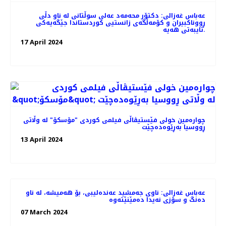
عه‌باس غه‌زالی: دکتۆر محەمەد عەلی سوڵتانی لە ناو دڵی
ڕووناکبیران و کۆمەڵگەی زانستیی کوردستاندا جێگەیەکی
تایبەتی هەیە.
17 April 2024
چواره‌مین خولی فێستیڤاڵی فیلمی کوردی "مۆسکۆ" لە وڵاتی
ڕووسیا بەڕێوەده‌چێت
13 April 2024
عەباس غەزالی: ناوی جەمشید عەندەلیبی، بۆ هەمیشە، لە ناو
دەنگ و سۆزی نەیدا دەمێنێتەوە
07 March 2024