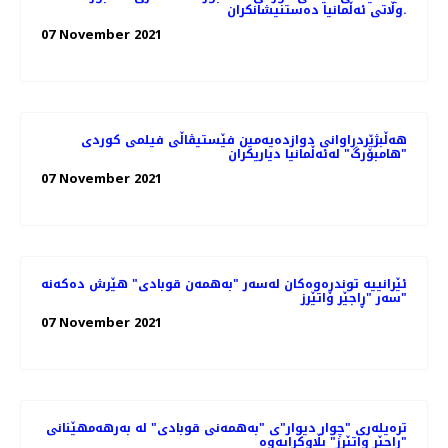
وڵاتی ئەڵمانیا ده‌ستنیشانکران.
07 November 2021
هه‌ڵبژێردراوانی دوازدەیەمین فێستیڤاڵی فیلمی کوردی
"هامبۆرگ" لەئەڵمانیا دیاریکران
07 November 2021
ئێرانییە توندڕەوەکان لەسەر "بەهمەن قوبادی" هێرش دەکەنە
سەر "ڕاجێر واتێرز"
07 November 2021
ترەیلەری "چوار دیوار"ی "بەهمەنی قوبادی" لە بەرهەمهێنانی
"ڕاجێر واتێرز" بڵاوکرایەوە