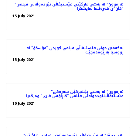
"ئەزموون" لە به‌شی ماڕکێتی فێستیڤاڵی نێوده‌وڵه‌تی فیلمی
"کان"ی فه‌ڕه‌نسا نمایشکرا
15 July 2021
یەکەمین خولی فێستیڤاڵی فیلمی کوردی "مۆسکۆ" لە
ڕووسیا بەڕێوەدەچێت
15 July 2021
"ئەزموون" لە به‌شی پێشبڕکێی سه‌ره‌کی
فێستیڤاڵینێوده‌وڵه‌تی فیلمی "کاڕلۆڤی ڤاری" وه‌رگیرا
10 July 2021
"نانی پیرۆز" لە فێستیڤاڵی نێوەدەوڵەتی فیلمی "زاگڕێب