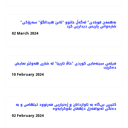
"به‌همه‌ن قوبادی" له‌گه‌ڵ خاتوو "ئانێ هیدالگۆ" سه‌رۆکی
شاره‌وانی پاریس دیداریی کرد
02 March 2024
فیلمی سینه‌مایی کوردی "خاڵا تارییا" لە شاری هه‌ولێر نمایش
ده‌کرێت
10 February 2024
کلیپی بی‌گاە بە ئاوازدانان و ژه‌نیاریی فه‌رنوود ئیلهامی و به‌
دەنگی ئەبولفەزل دێهقان بڵاوکرایەوە
02 February 2024