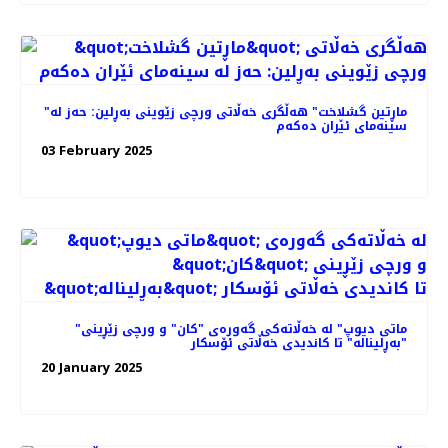
"ماڕتین گشلاخت" هە‌ڵگری خه‌ڵاتی ورچی زێوینی بەڕلین: حه‌ز له
سینه‌مای ئێران ده‌که‌م
03 February 2025
"ماتی دیوپ" لە خه‌ڵاته‌کی گه‌وره‌ی "کان" و ورچی زێڕینی
"بەڕلیناله" تا کاندیدی خه‌ڵاتی ئۆسکار
20 January 2025