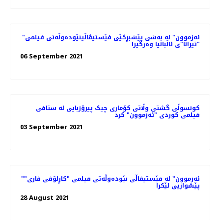
"ئەزموون" لە به‌شی پێشبڕکێی فێستیڤاڵینێوده‌وڵه‌تی فیلمی
"تیرانا"ی ئاڵبانیا وه‌رگیرا
06 September 2021
کونسوڵی گشتی وڵاتی کۆماری چیک پیرۆزبایی لە ستافی
فیلمی کوردی "ئەزموون" کرد
03 September 2021
"ئەزموون" لە فێستیڤاڵی نێوده‌وڵه‌تی فیلمی "کاڕلۆڤی ڤاری"
پێشوازیی لێکرا
28 August 2021