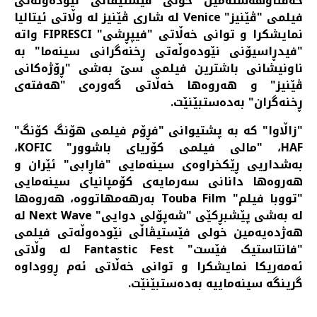
حەفتاوهەشتەمین خولی فێستیڤاڵی نێودەوڵەتی
فیلمی "ڤێنیز" Venice لە شاری ڤێنیز لە وڵاتی ئیتالیا
نمایشکرا و توانی خەڵاتی "فیپڕشی" FIPRESCI واتە
"فیدڕاسیۆنی نێودەوڵەتی ڕخنەگرانی سینەما" بە
ناونیشانی باشترین فیلمی سێ بەشی "ڕۆژەکانی
ڤێنیز" و هەروەها خەڵاتی گەورەی "هەفتەی
ڕخنەگران" بەدەستبێنێت.
"زاڵاوا" کە بە پشتیوانی "فڕۆم فیلمی هۆنگ کۆنگ"
HAF، "مالی فیلمی کۆریای باشوور" KOFIC،
بەشداریی ڕێکخراوەی سینەمایی "فاڕابی" ئێران و
هەروەها دانانی سەرمایەی کۆمپانیای سینەمایی
"تووبا فیلم" Touba Film بەرهەمهاتووە، هەروەها
لە بەشی پێشبڕکێی "شەپۆلی دوایی" Next Wave لە
هەژدەیەمین خولی فێستیڤاڵی نێودەوڵەتی فیلمی
"فانتاستیک فێست" Fantastic Fest لە وڵاتی
ئەمەریکا نمایشکرا و توانی خەڵاتی ئەم ڕووداوە
گرینگە سینەماییە بەدەستبێنێت.