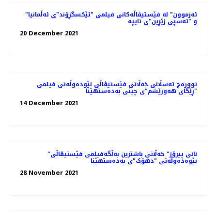
"ئەزموون" لە فێستیڤاڵەکانی فیلمی "ئێکسگڕۆند"ی ئەڵمانیا
و "ئەسپی زێڕین"ی تایپە
20 December 2021
توورەج ئەسڵانی خەڵاتی فێستیڤاڵی نێودەوڵەتی فیلمی
"ڕێگای هەورێشم"ی چینی بەدەستهێنا
14 December 2021
"نانی پیرۆز" خەڵاتی باشترین بەڵگەفیلمی فێستیڤاڵی
نێوەدەوڵەتی "دهۆک"ی بەدەستهێنا
28 November 2021