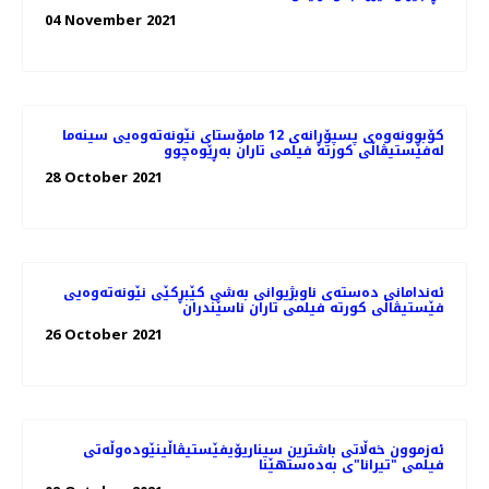
04 November 2021
کۆبوونه‌وه‌ی پسپۆڕانه‌ی 12 مامۆستای نێونه‌ته‌وه‌یی سینه‌ما
له‌فێستیڤاڵی کورته‌ فیلمی تاران به‌ڕێوه‌چوو
28 October 2021
ئه‌ندامانی ده‌سته‌ی ناوبژیوانی به‌شی کێبڕکێی نێونه‌ته‌وه‌یی
فێستیڤاڵی کورته‌ فیلمی تاران ناسێندران
26 October 2021
ئەزموون خەڵاتی باشترین سیناریۆیفێستیڤاڵینێوده‌وڵه‌تی
فیلمی "تیرانا"ی به‌ده‌ستهێنا