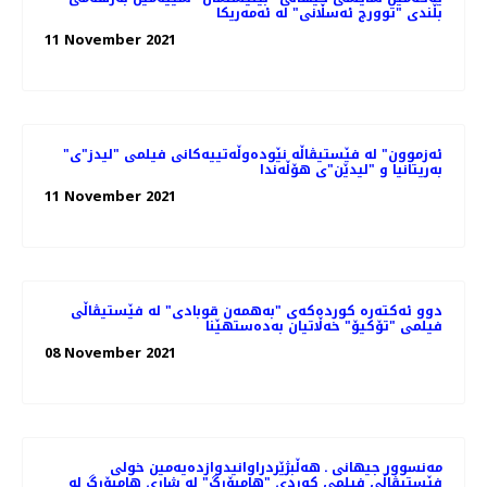
بڵندی "توورج ئەسڵانی" لە ئەمەریکا
11 November 2021
"ئەزموون" لە فێستیڤاڵە نێودەوڵەتییەکانی فیلمی "لیدز"ی
بەریتانیا و "لیدێن"ی هۆڵەندا
11 November 2021
دوو ئەکتەرە کوردەکەی "بەهمەن قوبادی" لە فێستیڤاڵی
فیلمی "تۆکیۆ" خەڵاتیان بەدەستهێنا
08 November 2021
مەنسوور جیهانی ـ هه‌ڵبژێردراوانیدوازدەیەمین خولی
فێستیڤاڵی فیلمی کوردی "هامبۆرگ" لە شاری هامبۆرگ لە