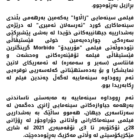
بڕازیل بەڕێوەچوو.
فیلمی سینەمایی "زاڵاوا" یەکەمین بەرهەمی بڵندی
سینەماکاری کورد "ئەرسەلان ئەمیری" لە درێژەی
بەشدارییە جیهانییەکانی خۆیدا لە بەشی پێشبڕکێی
سەرەکی چواردەیەمین خولی فێستیڤاڵی
نێودەوڵەتی فیلمی "مۆربیدۆ" Morbido گرینگترین
فێستیڤاڵی فیلمە تۆقێنەرەکانی وەحشەت و
فانتاسی (سەیر و سەمەرە) لە ئەمەریکای لاتین
نمایشکرا و بۆ بەدەستهێنانی کەلەسەریی نوقرەیی
ئەم ڕووداوە سینەماییە لەگەڵ چەندین فیلم لە
ڕکابەریدا بوو.
ئەم ڕووداوە سینەماییە بە مەبەستی ناساندنی
بەرهەمە جیاوازەکانی سینەمایی ژانڕی دەگمەن لە
سەرتاسەری جیهان، هەموو ساڵێک بە بەشداریی
فیلمی سینەماکارانی وڵاتانی جۆراوجۆر لە ڕۆژانی
28ی ئۆکتۆبەر تا 3ی نۆڤەمبەری 2021 لە شاری
مێکزیکۆسیتی لە وڵاتی مەکزیک بەڕێوەدەچێت.