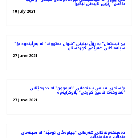
داکس" ڕێزیی تایبەتی لێگیرا
10 July 2021
"بێ نیشتمان" بە ڕۆڵ بینینی "شوان عەتووف" لە بەڕڵینەوە بۆ
سینەماکانی هەرێمی کوردستان
27 June 2021
پۆسته‌ری فیلمی سینەمایی "ئەزموون" لە دەرهێنانی
"شەوکەت ئەمین کورکی" بڵاوکرایەوە
27 June 2021
ده‌ستکه‌وته‌کانی هه‌رمانی "جیلوه‌گای ئومێد" له‌ سینه‌مای
منداڵان و مێرمنداڵان