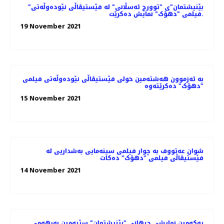
"بێنیشتمان"ی "توورج ئەسڵانی" لە فێستیڤاڵی نێودەوڵەتی
فیلمی "دهۆک" نمایش ده‌کرێت.
19 November 2021
بە ئەزموون هەشتەمین خولی فێستیڤاڵی نێودەوڵەتی فیلمی
"دهۆک" دەکرێتەوە
15 November 2021
شوان عەتووف به چوار فیلمی سینەمایی بەشداریی لە
فێستیڤاڵی فیلمی "دهۆک" دەكات
14 November 2021
یەکەمین نمایشی جیهانی "بێنیشتمان" سێیەمین بەرهەمی