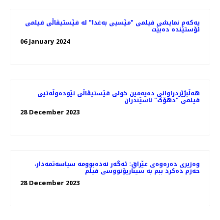
یەکەم نمایشی فیلمی "مێسیی بەغدا" لە فێستیڤاڵی فیلمی
ئۆستێندە دەبێت
06 January 2024
هه‌ڵبژێردراوانی دەیەمین خولی فێستیڤاڵی نێودەوڵەتیی
فیلمی "دهۆک" ناسێندران
28 December 2023
وەزیری دەرەوەی عێراق: ئه‌گه‌ر نه‌ده‌بوومه‌ سیاسەتمەدار،
حەزم دەکرد ببم بە سیناریۆنووسی فیلم
28 December 2023