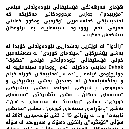
هێمای فەرهەنگی فێستیڤاڵی نێودەوڵەتی فیلمی
"مۆربیدۆ"، جەژنی مردووەکانی مەکزیکە کە
تەندیسێکی کەلەسەریی نوقرەیی وەکوو خەڵاتی
فەرمی ئەم ڕووداوە سینەماییە بە براوەکان
پێشکەش دەکرێت.
"زاڵاوا" لە نوێترین بەشداریی نێودەوڵەتی خۆیدا لە
بەشی پێشبڕکێی "سینەمای کوردی" لە هەشتەمین
خولی فێستیڤاڵی نێودەوڵەتی فیلمی "دهۆک"
Duhok نمایش دەکرێت. ئەم ڕووداوە سینەماییە لە
چوارچێوەی فیلمە بڵیندە سینەماییەکان، کورتە فیلم
و بەڵگەفیلمەکان لە چەندین بەشی پێشبڕکێی و
دەرەوەی پێشبڕکێی لەوانە: بەشی پێشبڕکێی
"سینەمای جیهان"، بەشی پێشبڕکێی "سینەمای
کوردی"، بەشی "ڕوانینێک بە سینەمای جیهان"،
بەشی "پانۆڕامای سینەمای کوردی"، بەشی "نمایشی
تایبەت" و ... لە ڕۆژانی 15 تا 22ی نۆڤەمبەری 2021 لە
هۆڵی "کۆنگرە"ی زانکۆی دهۆک و هەروەها لە هۆڵە