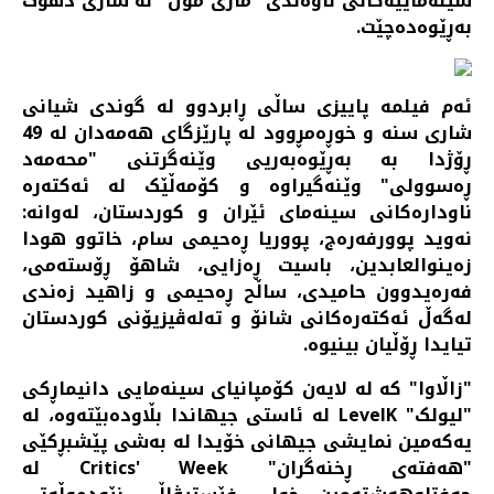
سینەماییەکانی ناوەندی "مازی مۆڵ" لە شاری دهۆک
بەڕێوەدەچێت.
ئەم فیلمە پاییزی ساڵی ڕابردوو لە گوندی شیانی
شاری سنە و خوڕەمڕوود لە پارێزگای هەمەدان لە 49
ڕۆژدا بە بەڕێوەبەریی وێنەگرتنی "محەمەد
ڕەسوولی" وێنەگیراوە و کۆمەڵێک لە ئەکتەرە
ناودارەکانی سینەمای ئێران و کوردستان، لەوانە:
نەوید پوورفەرەج، پووریا ڕەحیمی سام، خاتوو هودا
زەینوالعابدین، باسیت ڕەزایی، شاهۆ ڕۆستەمی،
فەرەیدوون حامیدی، ساڵح ڕەحیمی و زاهید زەندی
لەگەڵ ئەکتەرەکانی شانۆ و تەلەڤیزیۆنی کوردستان
تیایدا ڕۆڵیان بینیوە.
"زاڵاوا" کە لە لایەن کۆمپانیای سینەمایی دانیماڕکی
"لیولک" LevelK لە ئاستی جیهاندا بڵاودەبێتەوە، لە
یەکەمین نمایشی جیهانی خۆیدا لە بەشی پێشبڕکێی
"هەفتەی ڕخنەگران" Critics' Week لە