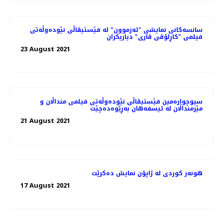
سانسه‌کانی نمایشی "ئەزموون" لە فێستیڤاڵی نێوده‌وڵه‌تی
فیلمی "کاڕلۆڤی ڤاری" دیاریکران
23 August 2021
سیوچوارەمین فێستیڤاڵی نێودەوڵەتی فیلمی منداڵان و
مێرمنداڵان لە ئیسفەهان بەڕێوەدەچێت
21 August 2021
هونەر کوردی لە ژاپۆن نمایش دەکرێت
17 August 2021