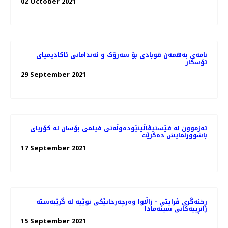
02 October 2021
نامه‌ی به‌همه‌ن قوبادی بۆ سه‌رۆک و ئه‌ندامانی ئاکادیمیای
ئۆسکار
29 September 2021
ئەزموون لە فێستیڤاڵینێوده‌وڵه‌تی فیلمی بۆسان له کۆریای
باشوورنمایش ده‌کرێت
17 September 2021
ڕخنەگری ڤرایتی - زاڵاوا وەرچەرخانێکی نوێیە لە گرێبەستە
ژانڕییەکانی سینەمادا
15 September 2021