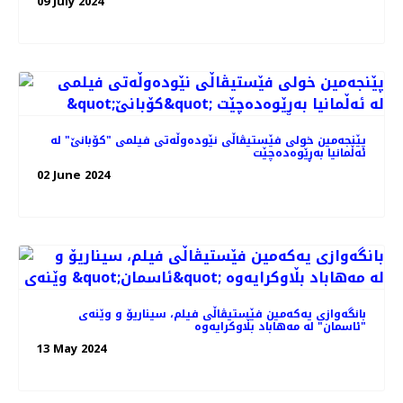
09 July 2024
پێنجەمین خولی فێستیڤاڵی نێودەوڵەتی فیلمی "کۆبانێ" لە
ئەڵمانیا بەڕێوەده‌چێت
02 June 2024
بانگەوازی یەکەمین فێستیڤاڵی فیلم، سیناریۆ و وێنه‌ی
"ئاسمان" لە مەهاباد بڵاوکرایەوە
13 May 2024