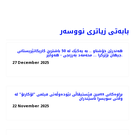
یی بەشداریی لە فێستیڤاڵی فیلمی "دهۆک" دەكات
PREV
NEXT
بابەتی زیاتری نووسەر
هه‌ندرێن خۆشناو .. به‌ یه‌كێك له‌ 50 باشترین كاریكاتێریستانی
جیهان بژێركرا ... محه‌مه‌د به‌رزنجی - هه‌ولێر.
27 December 2025
براوه‌کانی ٧٨مین فێستیڤاڵی نێوده‌وڵه‌تی فیلمی "لۆکارنۆ" له
وڵاتی سویسڕا ناسێندران
22 November 2025