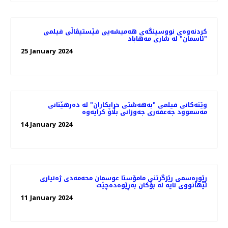
کردنەوەی نووسینگه‌ی هەمیشەیی فێستیڤاڵی فیلمی
"ئاسمان" لە شاری مەهاباد
25 January 2024
وێنەکانی فیلمی "به‌هه‌شتی خراپکاران" لە دەرهێنانی
مەسعوود جەعفەری جه‌وزانی بڵاو کرایەوە
14 January 2024
ڕێوڕه‌سمی رێزگرتنی مامۆستا عوسمان محەمەدی ژه‌نیاری
لێهاتووی نایه‌ لە بۆکان بەڕێوەدەچێت
11 January 2024