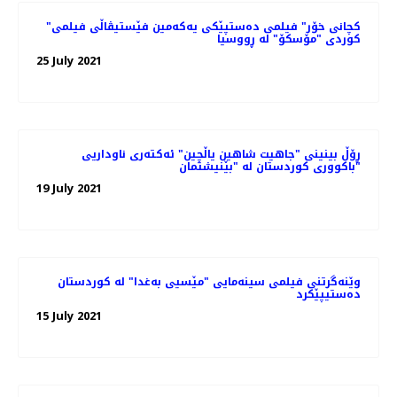
"کچانی خۆر" فیلمی ده‌ستپێکی یه‌که‌‌مین فێستیڤاڵی فیلمی
کوردی "مۆسکۆ" لە ڕووسیا
25 July 2021
ڕۆڵ بینینی "جاهیت شاهین یاڵچین" ئەکتەری ناوداریی
باکووری کوردستان لە "بێنیشتمان"
19 July 2021
وێنەگرتنی فیلمی سینەمایی "مێسیی بەغدا" لە کوردستان
دەستیپێکرد
15 July 2021