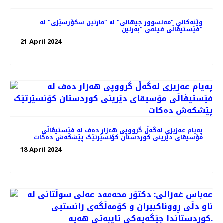
وێنەکانی "مەنسوور جیهانی" له‌ "مارتین سکۆرسێزی" لە
فێستیڤاڵی فیلمی "بەرلین"
21 April 2024
پەیام عەزیزی لەگەڵ گرووپی هەزار دەف لە فێستیڤاڵی
مۆسیقای دێرینی کوردستان کۆنسێرتێک پێشکەش دەکات
18 April 2024