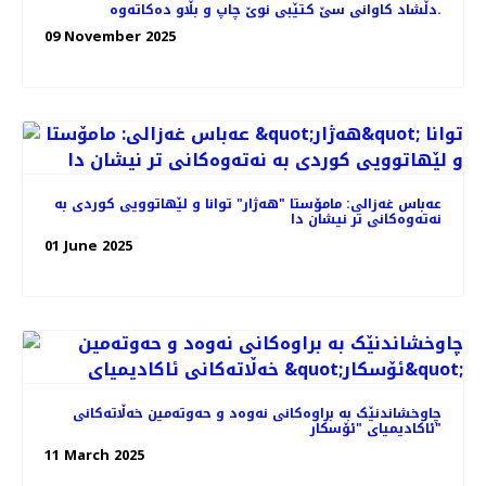
دڵشاد کاوانى سێ کتێبى نوێ چاپ و بڵاو دەکاتەوە.
09 November 2025
عەباس غەزالی: مامۆستا "هەژار" توانا و لێهاتوویی کوردی به
نەتەوەکانی تر نیشان دا
01 June 2025
چاوخشاندنێک به براوه‌کانی نه‌وه‌د و حه‌و‌ته‌مین خه‌ڵاته‌کانی
ئاکادیمیای "ئۆسکار"
11 March 2025