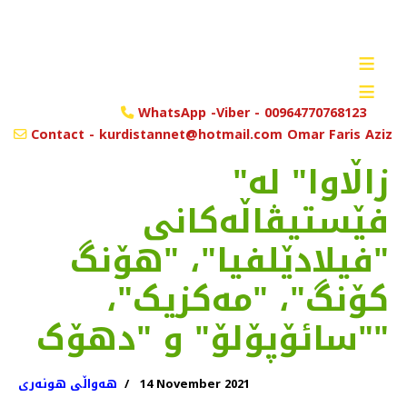
≡
≡
WhatsApp -Viber - 00964770768123
Contact - kurdistannet@hotmail.com Omar Faris Aziz
"زاڵاوا" لە
فێستیڤاڵەکانی
"فیلادێلفیا"، "هۆنگ
کۆنگ"، "مەکزیک"،
"سائۆپۆلۆ" و "دهۆک"
14 November 2021
هەواڵی هونەری