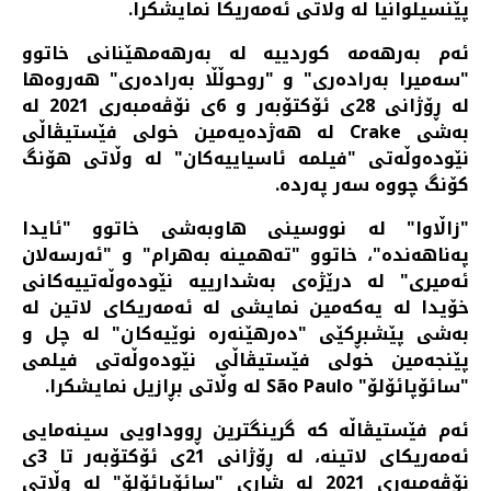
پێنسیلوانیا لە وڵاتی ئەمەریکا نمایشکرا.
ئەم بەرهەمە کوردییە لە بەرهەمهێنانی خاتوو
"سەمیرا بەرادەری" و "روحوڵڵا بەرادەری" هەروەها
لە ڕۆژانی 28ی ئۆکتۆبەر و 6ی نۆڤەمبەری 2021 لە
بەشی Crake لە هەژدەیەمین خولی فێستیڤاڵی
نێودەوڵەتی "فیلمە ئاسیاییەکان" لە وڵاتی هۆنگ
کۆنگ چووە سەر پەردە.
"زاڵاوا" لە نووسینی هاوبەشی خاتوو "ئایدا
پەناهەندە"، خاتوو "تەهمینە بەهرام" و "ئەرسەلان
ئەمیری" لە درێژەی بەشدارییە نێودەوڵەتییەکانی
خۆیدا لە یەکەمین نمایشی لە ئەمەریکای لاتین لە
بەشی پێشبڕکێی "دەرهێنەرە نوێیەکان" لە چل و
پێنجەمین خولی فێستیڤاڵی نێودەوڵەتی فیلمی
"سائۆپائۆلۆ" São Paulo لە وڵاتی بڕازیل نمایشکرا.
ئەم فێستیڤاڵە کە گرینگترین ڕووداویی سینەمایی
ئەمەریکای لاتینە، لە ڕۆژانی 21ی ئۆکتۆبەر تا 3ی
نۆڤەمبەری 2021 لە شاری "سائۆپائۆلۆ" لە وڵاتی