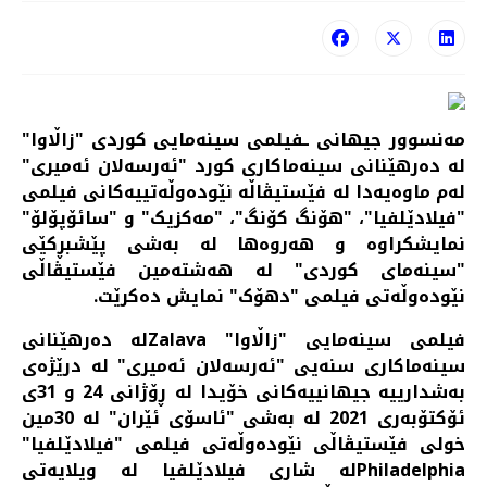
مەنسوور جیهانی ـفیلمی سینەمایی کوردی "زاڵاوا"
لە دەرهێنانی سینەماکاری کورد "ئەرسەلان ئەمیری"
لەم ماوەیەدا لە فێستیڤاڵە نێودەوڵەتییەکانی فیلمی
"فیلادێلفیا"، "هۆنگ کۆنگ"، "مەکزیک" و "سائۆپۆلۆ"
نمایشکراوە و هەروەها لە بەشی پێشبڕکێی
"سینەمای کوردی" لە هەشتەمین فێستیڤاڵی
نێودەوڵەتی فیلمی "دهۆک" نمایش دەکرێت.
فیلمی سینەمایی "زاڵاوا" Zalavaلە دەرهێنانی
سینەماکاری سنەیی "ئەرسەلان ئەمیری" لە درێژەی
بەشدارییە جیهانییەکانی خۆیدا لە ڕۆژانی 24 و 31ی
ئۆکتۆبەری 2021 لە بەشی "ئاسۆی ئێران" لە 30مین
خولی فێستیڤاڵی نێودەوڵەتی فیلمی "فیلادێلفیا"
Philadelphiaلە شاری فیلادێلفیا لە ویلایەتی