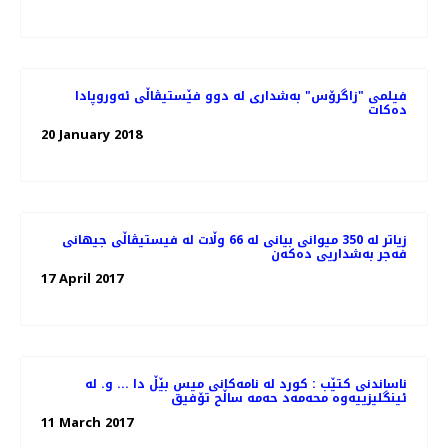
فیلمی "زاگرۆس" بەشداری لە دوو فێستیڤاڵی ئەوروپادا
دەکات
20 January 2018
زیاتر لە 350 میوانی بیانی لە 66 وڵات لە فیستیڤاڵی جیهانی
فەجر بەشداریی دەکەن
17 April 2017
ناساندنی کتێب : کورد لە نامەکانی میس بێڵ دا ... و. لە
ئینگلیزییەوە محەمەد حەمە ساڵح تۆفیق
11 March 2017