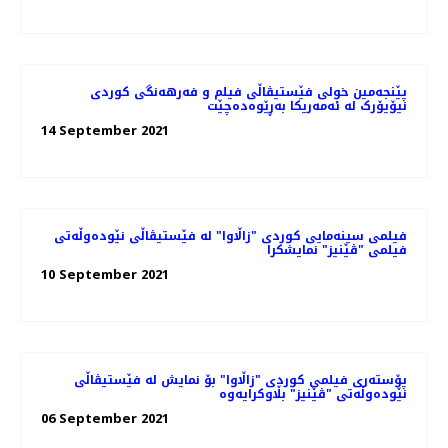
پێنجەمین خولی فێستیڤاڵی فیلم و فەرهەنگی کوردی
نیۆیۆرک لە ئەمەریکا بەڕێوەدەچێت
14 September 2021
فیلمی سینەمایی کوردی "زاڵاوا" لە فێستیڤاڵی نێودەوڵەتی
فیلمی "ڤێنیز" نمایشکرا
10 September 2021
پۆستەری فیلمی کوردی "زاڵاوا" بۆ نمایش لە فێستیڤاڵی
نێودەوڵەتی "ڤێنیز" بڵاوکرایەوە
06 September 2021