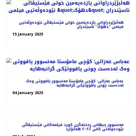
هه‌ڵبژێردراوانی یازده‌یه‌مین خولی فێستیڤاڵی نێودەوڵەتیی
فیلمی "دهۆک" ناسێندران
15 January 2025
عەباس غەزالی: کۆچی مامۆستا مه‌نسوور یاقووتی وه‌ک
له‌ده‌ست چونی یاقووتێکی گرانبه‌هایه
04 January 2025
مەنسوور جیهانی ڕه‌خنه‌گری کورد فیلمه‌کانی فێستیڤاڵی
نێوده‌وڵه‌تی کانی ٢٠٢٤ هه‌ڵبژارد