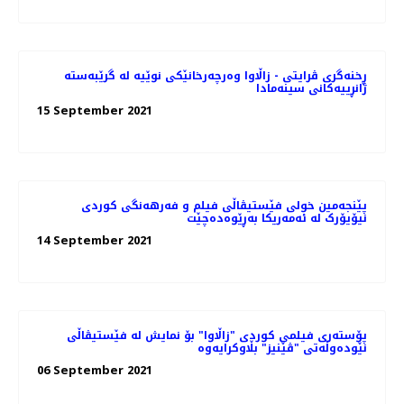
ڕخنەگری ڤرایتی - زاڵاوا وەرچەرخانێکی نوێیە لە گرێبەستە
ژانڕییەکانی سینەمادا
15 September 2021
پێنجەمین خولی فێستیڤاڵی فیلم و فەرهەنگی کوردی
نیۆیۆرک لە ئەمەریکا بەڕێوەدەچێت
14 September 2021
پۆستەری فیلمی کوردی "زاڵاوا" بۆ نمایش لە فێستیڤاڵی
نێودەوڵەتی "ڤێنیز" بڵاوکرایەوە
06 September 2021