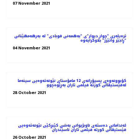
07 November 2021
ترەیلەری "چوار دیوار"ی "بەهمەنی قوبادی" لە بەرهەمهێنانی
"ڕاجێر واتێرز" بڵاوکرایەوە
04 November 2021
کۆبوونه‌وه‌ی پسپۆڕانه‌ی 12 مامۆستای نێونه‌ته‌وه‌یی سینه‌ما
له‌فێستیڤاڵی کورته‌ فیلمی تاران به‌ڕێوه‌چوو
28 October 2021
ئه‌ندامانی ده‌سته‌ی ناوبژیوانی به‌شی کێبڕکێی نێونه‌ته‌وه‌یی
فێستیڤاڵی کورته‌ فیلمی تاران ناسێندران
26 October 2021