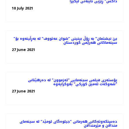
داکس" ڕێزیی تایبەتی لێگیرا
10 July 2021
"بێ نیشتمان" بە ڕۆڵ بینینی "شوان عەتووف" لە بەڕڵینەوە بۆ
سینەماکانی هەرێمی کوردستان
27 June 2021
پۆسته‌ری فیلمی سینەمایی "ئەزموون" لە دەرهێنانی
"شەوکەت ئەمین کورکی" بڵاوکرایەوە
27 June 2021
ده‌ستکه‌وته‌کانی هه‌رمانی "جیلوه‌گای ئومێد" له‌ سینه‌مای
منداڵان و مێرمنداڵان