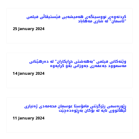
کردنەوەی نووسینگه‌ی هەمیشەیی فێستیڤاڵی فیلمی
"ئاسمان" لە شاری مەهاباد
25 January 2024
وێنەکانی فیلمی "به‌هه‌شتی خراپکاران" لە دەرهێنانی
مەسعوود جەعفەری جه‌وزانی بڵاو کرایەوە
14 January 2024
ڕێوڕه‌سمی رێزگرتنی مامۆستا عوسمان محەمەدی ژه‌نیاری
لێهاتووی نایه‌ لە بۆکان بەڕێوەدەچێت
11 January 2024