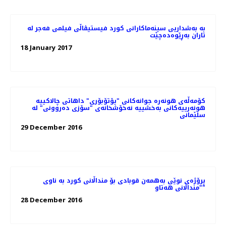
بە بەشداریی سینەماکارانی کورد فیستیڤاڵی فیلمی فەجر لە
تاران بەڕێوەدەچێت
18 January 2017
کۆمه‌ڵه‌ی هونه‌ره ‌جوانه‌کانی "یۆتۆبۆری" داهاتی چالاکییه‌
هونه‌رییه‌کانی به‌خشییه‌ نه‌خۆشخانه‌ی "سۆزی ده‌روونی" له
سلێمانی
29 December 2016
پرۆژەی نوێی بەھمەن قوبادی بۆ منداڵانی کورد بە ناوی
"منداڵانی ھەتاو"
28 December 2016