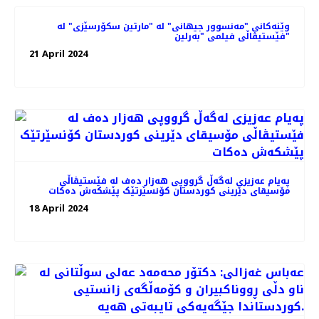
وێنەکانی "مەنسوور جیهانی" له‌ "مارتین سکۆرسێزی" لە
فێستیڤاڵی فیلمی "بەرلین"
21 April 2024
پەیام عەزیزی لەگەڵ گرووپی هەزار دەف لە فێستیڤاڵی
مۆسیقای دێرینی کوردستان کۆنسێرتێک پێشکەش دەکات
18 April 2024