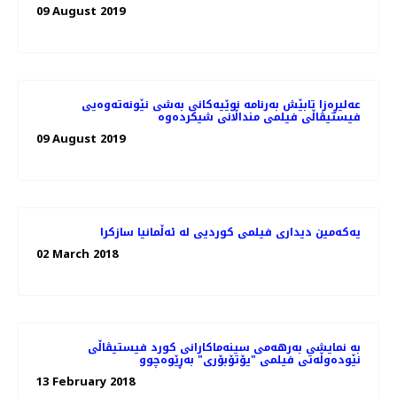
09 August 2019
عه‌لیڕه‌زا تابێش به‌رنامه‌ نوێیه‌کانی به‌شی نێونه‌ته‌وه‌یی
09 August 2019
یەکەمین دیداری فیلمی کوردیی لە ئەڵمانیا سازکرا
02 March 2018
بە نمایشی بەرهەمی سینەماکارانی کورد فیستیڤاڵی
نێودەوڵەتی فیلمی "یۆتۆبۆری" بەڕێوەچوو
13 February 2018