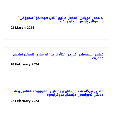
"به‌همه‌ن قوبادی" له‌گه‌ڵ خاتوو "ئانێ هیدالگۆ" سه‌رۆکی
شاره‌وانی پاریس دیداریی کرد
02 March 2024
فیلمی سینه‌مایی کوردی "خاڵا تارییا" لە شاری هه‌ولێر نمایش
ده‌کرێت
10 February 2024
کلیپی بی‌گاە بە ئاوازدانان و ژه‌نیاریی فه‌رنوود ئیلهامی و به‌
دەنگی ئەبولفەزل دێهقان بڵاوکرایەوە
02 February 2024