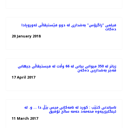
فیلمی "زاگرۆس" بەشداری لە دوو فێستیڤاڵی ئەوروپادا
دەکات
20 January 2018
زیاتر لە 350 میوانی بیانی لە 66 وڵات لە فیستیڤاڵی جیهانی
فەجر بەشداریی دەکەن
17 April 2017
ناساندنی کتێب : کورد لە نامەکانی میس بێڵ دا ... و. لە
ئینگلیزییەوە محەمەد حەمە ساڵح تۆفیق
11 March 2017