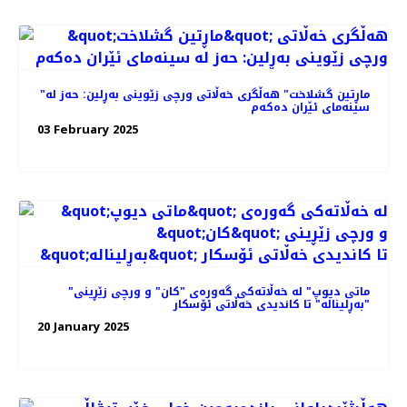
"ماڕتین گشلاخت" هە‌ڵگری خه‌ڵاتی ورچی زێوینی بەڕلین: حه‌ز له
سینه‌مای ئێران ده‌که‌م
03 February 2025
"ماتی دیوپ" لە خه‌ڵاته‌کی گه‌وره‌ی "کان" و ورچی زێڕینی
"بەڕلیناله" تا کاندیدی خه‌ڵاتی ئۆسکار
20 January 2025