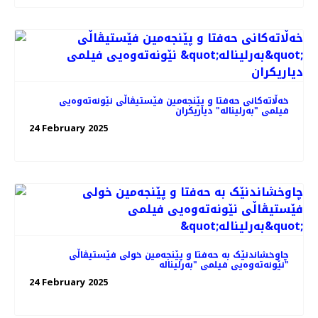
خه‌ڵاته‌کانی حه‌فتا و پێنجه‌مین فێستیڤاڵی نێونه‌ته‌وه‌یی
فیلمی "بەرلیناله" دیاریکران
24 February 2025
چاوخشاندنێک به حه‌فتا و پێنجه‌مین خولی فێستیڤاڵی
نێونه‌ته‌وه‌یی فیلمی "بەرلیناله"
24 February 2025