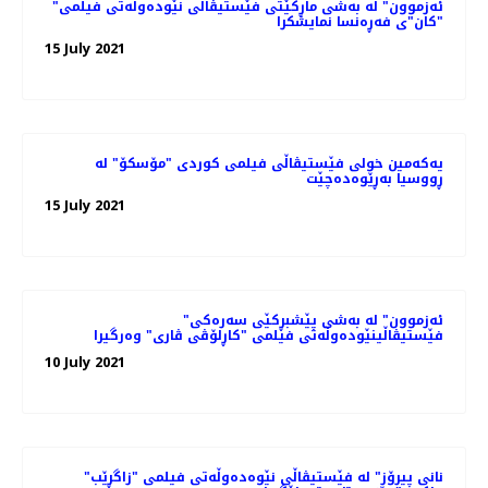
"ئەزموون" لە به‌شی ماڕکێتی فێستیڤاڵی نێوده‌وڵه‌تی فیلمی
"کان"ی فه‌ڕه‌نسا نمایشکرا
15 July 2021
یەکەمین خولی فێستیڤاڵی فیلمی کوردی "مۆسکۆ" لە
ڕووسیا بەڕێوەدەچێت
15 July 2021
"ئەزموون" لە به‌شی پێشبڕکێی سه‌ره‌کی
فێستیڤاڵینێوده‌وڵه‌تی فیلمی "کاڕلۆڤی ڤاری" وه‌رگیرا
10 July 2021
"نانی پیرۆز" لە فێستیڤاڵی نێوەدەوڵەتی فیلمی "زاگڕێب