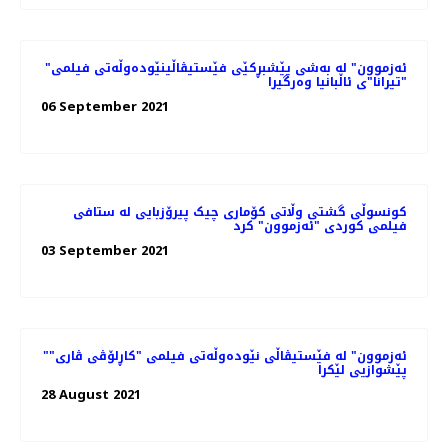
"ئەزموون" لە به‌شی پێشبڕکێی فێستیڤاڵینێوده‌وڵه‌تی فیلمی
"تیرانا"ی ئاڵبانیا وه‌رگیرا
06 September 2021
کونسوڵی گشتی وڵاتی کۆماری چیک پیرۆزبایی لە ستافی
فیلمی کوردی "ئەزموون" کرد
03 September 2021
"ئەزموون" لە فێستیڤاڵی نێوده‌وڵه‌تی فیلمی "کاڕلۆڤی ڤاری"
پێشوازیی لێکرا
28 August 2021