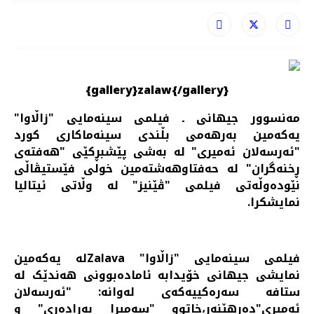
{gallery}zalaw{/gallery}
مەنسوور جیهانی ـ فیلمی سینەمایی "زاڵاوا"
یەکەمین بەرهەمی بڵندی سینەماکاری کورد
"ئەرسەلان ئەمیری" لە بەشی پێشبڕکێی "هەفتەی
ڕخنەگران" لە حەفتاوهەشتەمین خولی فێستیڤاڵی
نێودەوڵەتی فیلمی "ڤێنیز" لە وڵاتی ئیتالیا
نمایشکرا.
فیلمی سینەمایی "زاڵاوا" Zalavaلە یەکەمین
نمایشی جیهانی خۆیدابه ئاماده‌بوونی هەندێک لە
ستافە سەرەکییەکەی له‌وانه: "ئەرسەلان
ئەمیری"ده‌رهێنه‌ر،خاتوو "سەمیرا بەرادەری" و