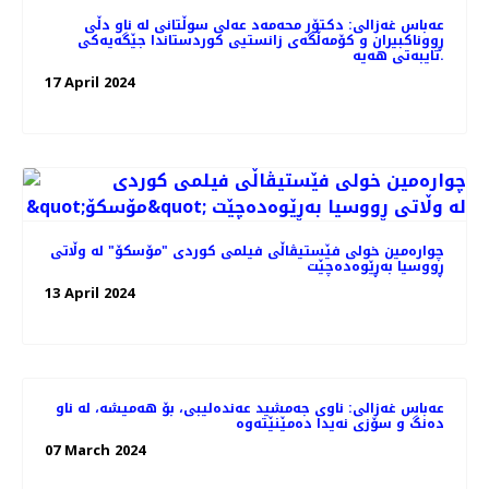
عه‌باس غه‌زالی: دکتۆر محەمەد عەلی سوڵتانی لە ناو دڵی
ڕووناکبیران و کۆمەڵگەی زانستیی کوردستاندا جێگەیەکی
تایبەتی هەیە.
17 April 2024
چواره‌مین خولی فێستیڤاڵی فیلمی کوردی "مۆسکۆ" لە وڵاتی
ڕووسیا بەڕێوەده‌چێت
13 April 2024
عەباس غەزالی: ناوی جەمشید عەندەلیبی، بۆ هەمیشە، لە ناو
دەنگ و سۆزی نەیدا دەمێنێتەوە
07 March 2024