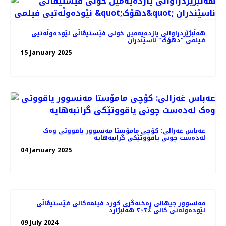
هه‌ڵبژێردراوانی یازده‌یه‌مین خولی فێستیڤاڵی نێودەوڵەتیی
فیلمی "دهۆک" ناسێندران
15 January 2025
عەباس غەزالی: کۆچی مامۆستا مه‌نسوور یاقووتی وه‌ک
له‌ده‌ست چونی یاقووتێکی گرانبه‌هایه
04 January 2025
مەنسوور جیهانی ڕه‌خنه‌گری کورد فیلمه‌کانی فێستیڤاڵی
نێوده‌وڵه‌تی کانی ٢٠٢٤ هه‌ڵبژارد
09 July 2024