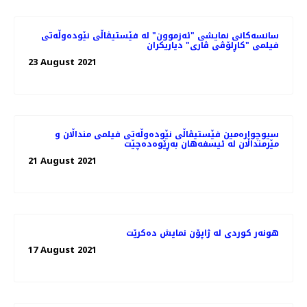
سانسه‌کانی نمایشی "ئەزموون" لە فێستیڤاڵی نێوده‌وڵه‌تی
فیلمی "کاڕلۆڤی ڤاری" دیاریکران
23 August 2021
سیوچوارەمین فێستیڤاڵی نێودەوڵەتی فیلمی منداڵان و
مێرمنداڵان لە ئیسفەهان بەڕێوەدەچێت
21 August 2021
هونەر کوردی لە ژاپۆن نمایش دەکرێت
17 August 2021