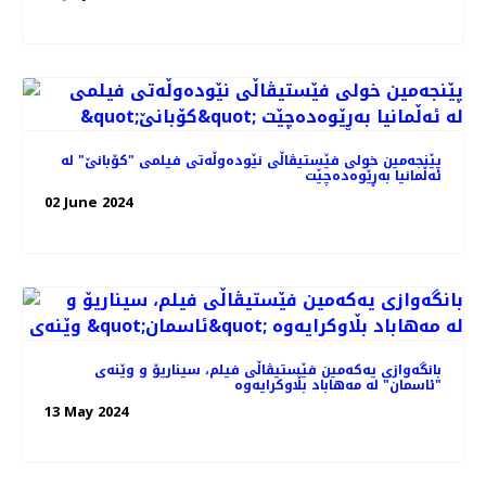
پێنجەمین خولی فێستیڤاڵی نێودەوڵەتی فیلمی "کۆبانێ" لە
ئەڵمانیا بەڕێوەده‌چێت
02 June 2024
بانگەوازی یەکەمین فێستیڤاڵی فیلم، سیناریۆ و وێنه‌ی
"ئاسمان" لە مەهاباد بڵاوکرایەوە
13 May 2024