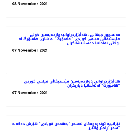
08 November 2021
مەنسوور جیهانی ـ هه‌ڵبژێردراوانیدوازدەیەمین خولی
فێستیڤاڵی فیلمی کوردی "هامبۆرگ" لە شاری هامبۆرگ لە
وڵاتی ئەڵمانیا ده‌ستنیشانکران.
07 November 2021
هه‌ڵبژێردراوانی دوازدەیەمین فێستیڤاڵی فیلمی کوردی
"هامبۆرگ" لەئەڵمانیا دیاریکران
07 November 2021
ئێرانییە توندڕەوەکان لەسەر "بەهمەن قوبادی" هێرش دەکەنە
سەر "ڕاجێر واتێرز"