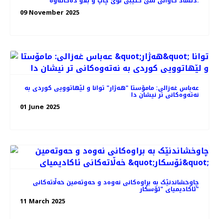
دڵشاد کاوانى سێ کتێبى نوێ چاپ و بڵاو دەکاتەوە.
09 November 2025
عەباس غەزالی: مامۆستا "هەژار" توانا و لێهاتوویی کوردی به
نەتەوەکانی تر نیشان دا
01 June 2025
چاوخشاندنێک به براوه‌کانی نه‌وه‌د و حه‌و‌ته‌مین خه‌ڵاته‌کانی
ئاکادیمیای "ئۆسکار"
11 March 2025