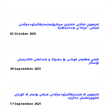
ئەزموون خەڵاتی باشترین سیناریۆیفێستیڤاڵینێوده‌وڵه‌تی
فیلمی "تیرانا"ی به‌ده‌ستهێنا
02 October 2021
نامه‌ی به‌همه‌ن قوبادی بۆ سه‌رۆک و ئه‌ندامانی ئاکادیمیای
ئۆسکار
29 September 2021
ئەزموون لە فێستیڤاڵینێوده‌وڵه‌تی فیلمی بۆسان له کۆریای
باشوورنمایش ده‌کرێت
17 September 2021