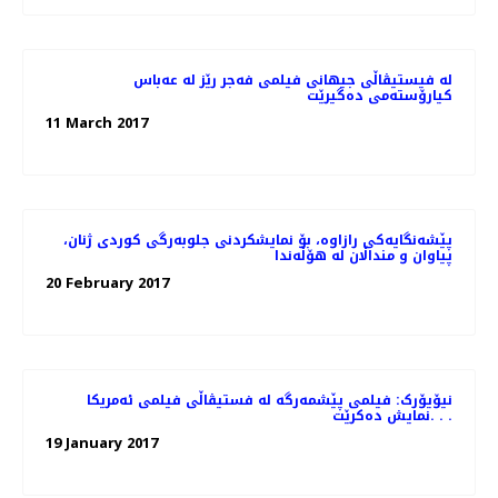
لە فیستیڤاڵی جیهانی فیلمی فەجر رێز لە عەباس
کیارۆستەمی دەگیرێت
11 March 2017
پێشەنگایەکی رازاوە، بۆ نمایشکردنی جلوبەرگی کوردی ژنان،
پیاوان و منداڵان لە هۆڵەندا
20 February 2017
نیۆیۆرک: فیلمی پێشمەرگە لە فستیڤاڵی فیلمی ئەمریکا
نمایش دەکرێت. . .
19 January 2017