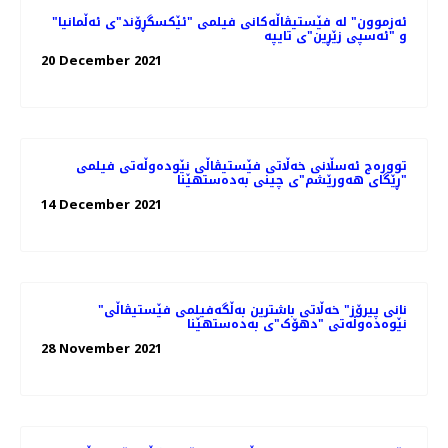
"ئەزموون" لە فێستیڤاڵەکانی فیلمی "ئێکسگڕۆند"ی ئەڵمانیا
و "ئەسپی زێڕین"ی تایپە
20 December 2021
توورەج ئەسڵانی خەڵاتی فێستیڤاڵی نێودەوڵەتی فیلمی
"ڕێگای هەورێشم"ی چینی بەدەستهێنا
14 December 2021
"نانی پیرۆز" خەڵاتی باشترین بەڵگەفیلمی فێستیڤاڵی
نێوەدەوڵەتی "دهۆک"ی بەدەستهێنا
28 November 2021