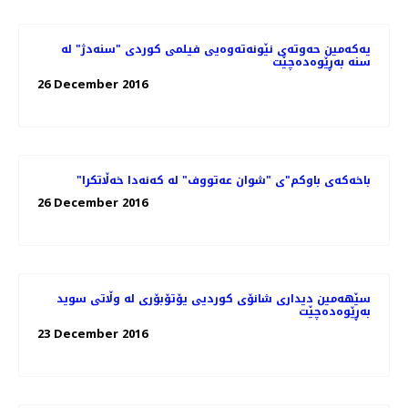
یەکەمین حەوتەی نێونەتەوەیی فیلمی کوردی "سنەدژ" لە
سنە بەڕێوەدەچێت
26 December 2016
"باخەکەی باوکم"ی "شوان عەتووف" لە کەنەدا خەڵاتکرا
26 December 2016
سێهەمین دیداری شانۆی کوردیی یۆتۆبۆری لە وڵاتی سوید
به‌ڕێوه‌ده‌چێت
23 December 2016