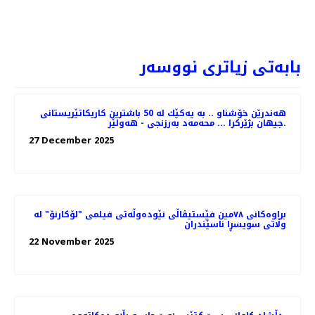
رهەنگی کوردی نیۆیۆرک لە ئەمەریکا بەڕێوەدەچێت
PREV
NEXT
بابەتی زیاتری نووسەر
هه‌ندرێن خۆشناو .. به‌ یه‌كێك له‌ 50 باشترین كاریكاتێریستانی
جیهان بژێركرا ... محه‌مه‌د به‌رزنجی - هه‌ولێر.
27 December 2025
براوه‌کانی ٧٨مین فێستیڤاڵی نێوده‌وڵه‌تی فیلمی "لۆکارنۆ" له
وڵاتی سویسڕا ناسێندران
22 November 2025