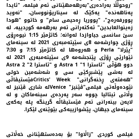
"روحوڵڵا بەرادەری"بەرهەمهێنانی ئه‌م فیلمه، "ئایدا
پەناهەندە" یه‌کێک له سیناریۆنووسان، "نەوید
پوورفەرەج"، "پووریا ڕەحیمی سام" و خاتوو "هودا
زەینوالعابدین" ئه‌کته‌رانی ئه‌م به‌رهه‌مه کوردییه، لە
سێ سانسی جیاوازدا لەوانە؛ کاتژمێر 1:15 نیوەڕۆی
ڕۆژی چوارشەمە 8ی سێپتەمبەری 2021 لە سینەمای
"پێرلا" Perla و هەروەها لە کاتژمێر 7:15 و 7:30
ئێوارێی ڕۆژی پێنجشەمە 9ی سێپتەمبەری 2021 لە
دوو هۆڵی "ئاسترا 1" Astra 1 و "ئاسترا 2" Astra 2
لە بەشی پێشبڕکێی سی و شەشەمین خولی
"هەفتەی ڕخنەگرانی" Critics' Weekفێستیڤاڵی
نێودەوڵەتی فیلمی"ڤێنیز" Veniceلە شاری ڤێنیز لە
وڵاتی ئیتالیا چووە سەر پەردەی سینەماکان و له
لایه‌ن بینه‌رانی ئه‌م فێستیڤاڵه گرینگه‌ پله یه‌که‌ی
سینه‌مای جیهان، پێشوازییه‌کی بێوێنه‌ی لێکرا.
فیلمی کوردی "زاڵاوا" بۆ بەدەستهێنانی خەڵاتی