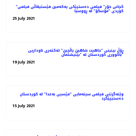
"کچانی خۆر" فیلمی ده‌ستپێکی یه‌که‌‌مین فێستیڤاڵی فیلمی
کوردی "مۆسکۆ" لە ڕووسیا
25 July 2021
ڕۆڵ بینینی "جاهیت شاهین یاڵچین" ئەکتەری ناوداریی
باکووری کوردستان لە "بێنیشتمان"
19 July 2021
وێنەگرتنی فیلمی سینەمایی "مێسیی بەغدا" لە کوردستان
دەستیپێکرد
15 July 2021