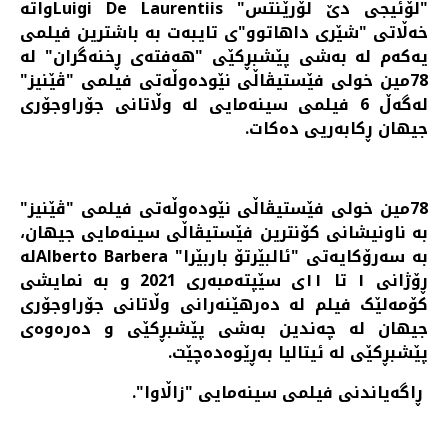
"لۆئیجی دێ لۆرێنتس" Luigi De Laurentiisواتە
خەڵاتی "شێری داهاتوو"ی تایبەت بە باشترین فیلمی
یەکەم لە بەشی پێشبڕکێی "هەفتەی ڕخنەگران" لە
78مین خولی فێستیڤاڵی نێودەوڵەتی فیلمی "ڤێنیز"
لەگەڵ 6 فیلمی سینەمایی لە وڵاتانی جۆراوجۆری
جیهان ڕکابەریی دەکات.
78مین خولی فێستیڤاڵی نێودەوڵەتی فیلمی "ڤێنیز"
بە ناونیشانی کۆنترین فێستیڤاڵی سینەمایی جیهان،
بە سەرۆکایەتی "ئالبێرتۆ باربێرا" Alberto Barberaلە
ڕۆژانی ١ تا ١١ی سێپتەمبەری 2021 و بە نمایشی
کۆمەلێک فیلم لە دەرهێنەرانی وڵاتانی جۆراوجۆری
جیهان لە چەندین بەشی پێشبڕکێی و دەرەوەی
پێشبڕکێی لە ئیتالیا به‌ڕێوه‌ده‌چێت.
ڕاگەیاندنی فیلمی سینەمایی "زاڵاوا".