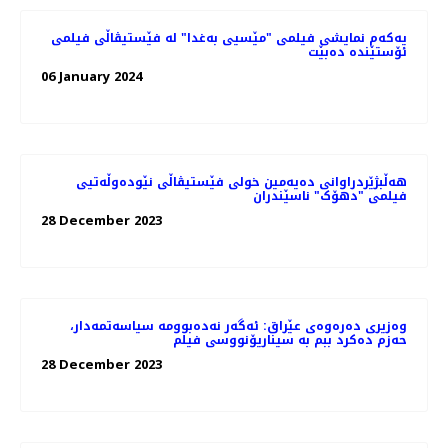
یەکەم نمایشی فیلمی "مێسیی بەغدا" لە فێستیڤاڵی فیلمی
ئۆستێندە دەبێت
06 January 2024
هه‌ڵبژێردراوانی دەیەمین خولی فێستیڤاڵی نێودەوڵەتیی
فیلمی "دهۆک" ناسێندران
28 December 2023
وەزیری دەرەوەی عێراق: ئه‌گه‌ر نه‌ده‌بوومه‌ سیاسەتمەدار،
حەزم دەکرد ببم بە سیناریۆنووسی فیلم
28 December 2023