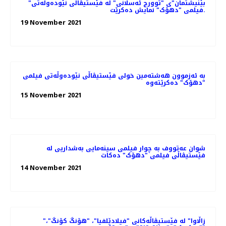
"بێنیشتمان"ی "توورج ئەسڵانی" لە فێستیڤاڵی نێودەوڵەتی
فیلمی "دهۆک" نمایش ده‌کرێت.
19 November 2021
بە ئەزموون هەشتەمین خولی فێستیڤاڵی نێودەوڵەتی فیلمی
"دهۆک" دەکرێتەوە
15 November 2021
شوان عەتووف به چوار فیلمی سینەمایی بەشداریی لە
فێستیڤاڵی فیلمی "دهۆک" دەكات
14 November 2021
"زاڵاوا" لە فێستیڤاڵەکانی "فیلادێلفیا"، "هۆنگ کۆنگ"،