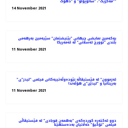
"مەکزیک"، "سائۆپۆلۆ" و "دهۆک"
14 November 2021
یەکەمین نمایشی جیهانی "بێنیشتمان" سێیەمین بەرهەمی
بڵندی "توورج ئەسڵانی" لە ئەمەریکا
11 November 2021
"ئەزموون" لە فێستیڤاڵە نێودەوڵەتییەکانی فیلمی "لیدز"ی
بەریتانیا و "لیدێن"ی هۆڵەندا
11 November 2021
دوو ئەکتەرە کوردەکەی "بەهمەن قوبادی" لە فێستیڤاڵی
فیلمی "تۆکیۆ" خەڵاتیان بەدەستهێنا