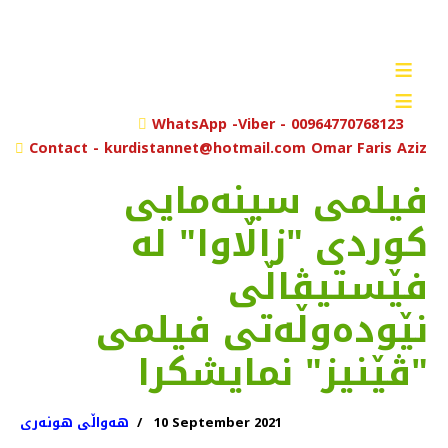
≡
≡
rch
WhatsApp -Viber - 00964770768123
Contact - kurdistannet@hotmail.com Omar Faris Aziz
فیلمی سینەمایی
کوردی "زاڵاوا" لە
فێستیڤاڵی
نێودەوڵەتی فیلمی
"ڤێنیز" نمایشکرا
10 September 2021
هەواڵی هونەری