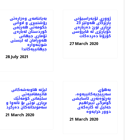
ژووری ئۆپەراسیۆنی
بەیاننامەی وەزارەتی
پارێزگای هەولێر 23
رۆشنبیری و لاوانی
بڕیاری نوێ‌ دەربارەی
حکومەتی هەرێمی
خۆپارێزی لە ڤایرۆسی
کوردستان لەبارەی
كۆرۆنا دەردەكات
تۆماری جیهانی
هەورامان لە لیستی
27 March 2020
شوێنەوارە
جیهانییەکاندا
28 July 2021
بەهۆی
لیژنه‌ هاوبه‌شه‌كانی
سەرپێچیەکانییەوە،
قائیمقامیه‌تی
بەڕێوەبەری ئاسایشی
سلێمانی كۆمه‌ڵێك
گومرگی ئیبراهیم
بڕیاری نوێی بۆ نانه‌وا و
خەلیل لە کارەکەی
سه‌مونخانه‌كان ده‌ركرد
دوور خرایەوە
21 March 2020
21 March 2020