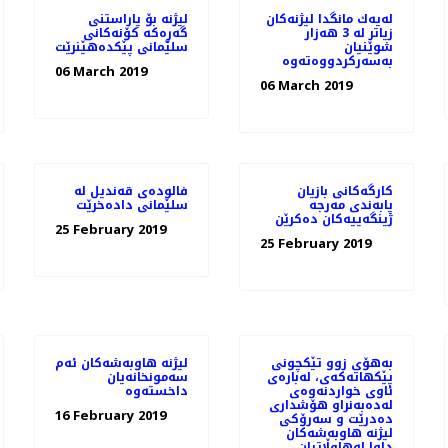
له‌یه‌ك مانگدا لیژنه‌كان
لیژنە بۆ پاراستنی
زیاتر له‌ 3 هه‌زار
گەڕەكە كۆنەكانی
شوێنیان
سلێمانی پێكدەهێنرێت
06 March 2019
06 March 2019
كارگه‌كانی بازیان
فالوده‌ی قه‌ندیل له‌
پابه‌ندی مه‌رجه‌
سلێمانی داده‌خرێت
ژینگه‌ییه‌كان ده‌كرێن
25 February 2019
25 February 2019
به‌هۆی زوو تێكچونی
لیژنه‌ هاوبه‌شه‌كان ئه‌م
پێكهاته‌كه‌ی، لەبارەی
سه‌مونخانه‌یان
ئاوی خواردنەوەی
له‌ده‌به‌نراو هۆشداری
16 February 2019
دەدرێت و سه‌رۆكی
لیژنه هاوبه‌شه‌كان
داوا له‌هاوڵاتیان