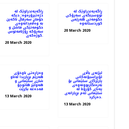
ڕاگەیەندراوێک لە
ڕاگەیەندراوێک لە
نووسینگەی سەرۆکی
دژەتیرۆرەوە: دیکە
حکومەتی هەرێمی
خۆمان سەرقاڵ ناکەین
کوردستانەوە
بە وەڵامدانەوەی
حکومەتێکی فاشل و
20 March 2020
سەرۆکە ڕۆژنامەنوس
کوژەکەی.
20 March 2020
لیژنەی باڵای
وەزارەتی ناوخۆی
ئۆپراسیۆنەكانی
هەرێم بڕیاریدا لەناو
پارێزگای سلێمانی بۆ
شاری سلێمانی و
بەرەنگاربوونەوەی
هەولێر هاتوچۆ
پەتای كۆرۆنا لە
قەدەغە بکرێت
سلێمانی ئەم بڕیارانەی
13 March 2020
دەرکرد.
13 March 2020