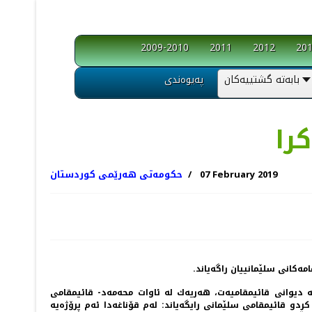
2009-2010
2011
2012
20
بابەتە گشتییەکان
پەیوەندی
را
07 February 2019
حکومەتی هەرێمی کوردستان
ه‌كانی سلێمانییان راگه‌یاند.
شێوه‌ی ئه‌زموونی، ئه‌مڕۆ 5/2/2019 له‌ كۆنگره‌یه‌كی رۆژنامه‌وانیدا له‌ دیوانی قائیمقامیه‌ت، هه‌ریه‌ك له‌ ئاوات محه‌مه‌د- قائیمقامی
دو قائیمقامی سلێمانی رایگه‌یاند: له‌م قۆناغه‌دا ئه‌م پرۆژه‌یه‌