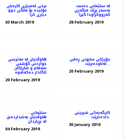
له‌ سلێمانی ده‌ست
نرخی ئه‌مپێری كاره‌بای
به‌سه‌ر بڕێك فنگه‌ری
مۆلیده‌ بۆ مانگی دوو
كه‌رووكراودا گیرا
دیاری كرا
03 March 2019
28 February 2019
جۆرێكی سابونی ڕه‌قی
هاوڵاتیان له‌ مەترسی
له‌ناوده‌برێت. .
خواردنی گۆشتی
شەقام و شاڕێكان
20 February 2019
20 February 2019
کارگەیەکی شیرینی
سلێمانی . . .
دادەخرێت.
هاوڵاتیان به‌شدارده‌بن
له‌ بڕیاردان
30 January 2019
04 February 2019