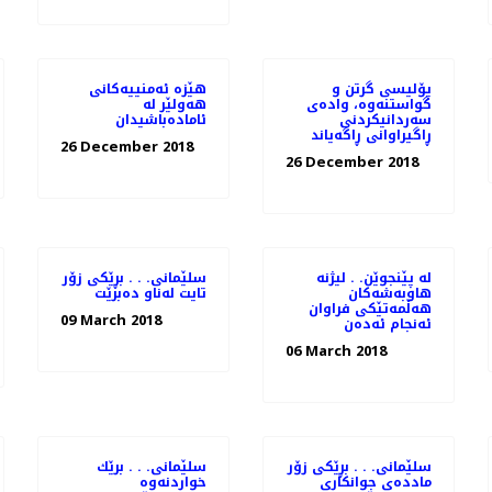
پۆلیسی گرتن و
هێزە ئەمنییەكانی
گواستنەوە، وادەی
هەولێر لە
سەردانیكردنی
ئامادەباشیدان
ڕاگیراوانی ڕاگەیاند
26 December 2018
26 December 2018
له‌ پێنجوێن. . لیژنه‌
سلێمانی. . . بڕێكی زۆر
هاوبه‌شه‌كان
تایت له‌ناو ده‌برێت
هه‌ڵمه‌تێكی فراوان
09 March 2018
ئه‌نجام ئه‌ده‌ن
06 March 2018
سلێمانی. . . بڕێكی زۆر
سلێمانی. . . برێك
مادده‌ی جوانكاری
خواردنه‌وه‌