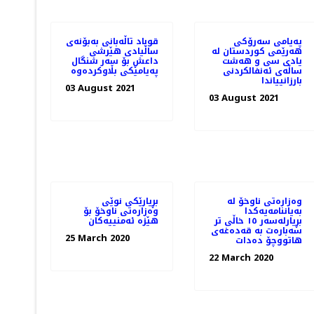
پەیامی سەرۆکی
قوباد تاڵەبانی بەبۆنەی
هەرێمی کوردستان له‌
ساڵیادی هێرشی
يادى سى و هه‌شت
داعش بۆ سەر شنگال
ساڵه‌ى ئه‌نفالكردنى
پەیامێکی بڵاوکردەوە
بارزانيياندا
03 August 2021
03 August 2021
وەزارەتی ناوخۆ لە
بڕیارێكی نوێی
بەیاننامەیەکدا
وەزارەتی ناوخۆ بۆ
بڕیارلەسەر ١٥ خاڵی تر
هێزە ئەمنییەكان
سەبارەت بە قەدەغەی
25 March 2020
هاتووچۆ دەدات
22 March 2020