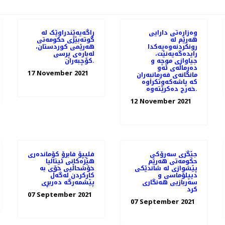
وەزارەتی دارایی
ڕاگەیەێندراوێک لە
هەرێم لە
گوتەبێژی حکومەتی
رونکردنەوەیەکدا
ھەرێمی کوردستان،
رایدەگەیەنێت،
لەبارەی پرسی
جیاوازی موچە و
کۆچبەران.
دەرماڵەی ئەو
17 November 2021
مانگانەی فەرمانبەران
کە پاشەکەوتکراوە
خەرج دەکرێتەوە.
12 November 2021
جێگری سەرۆکی
فلیپۆ فابرۆ کۆماندەری
حکومەتی هەرێم
هێزەکانی ئیتالیا
پێشوازی لە شاندێکی
خۆشحاڵیی خۆی بە
دیپلۆماسی و
كاركردن لەگەڵ
سەربازیی هەنگاری
پێشمەرگە دەربڕی
کرد
07 September 2021
07 September 2021