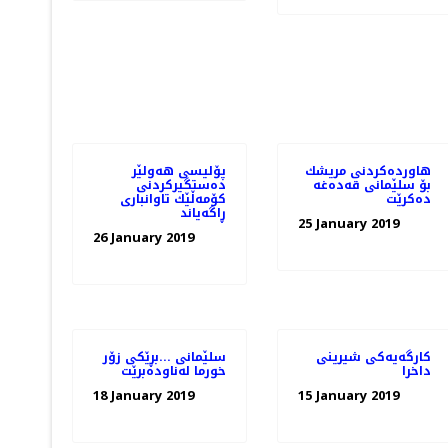
هاوردەكردنی مریشك
پۆلیسی هەولێر
بۆ سلێمانی قەدەغە
دەستگیركردنی
دەكرێت
كۆمەڵێك تاوانباری
ڕاگەیاند
25 January 2019
26 January 2019
كارگه‌یه‌كی شیرینی
سلێمانی ...بڕێكی زۆر
داخرا
خورما له‌ناوده‌برێت
18 January 2019
15 January 2019