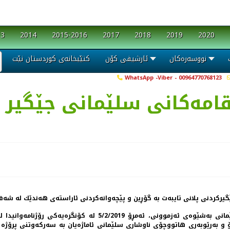
13
2014
2015-2016
2017
2018
2019
2020
نووسەرەکان
ئارشیفی کۆن
کتێبخانەی کوردستان نێت
WhatsApp -Viber - 00964770768123
امه‌كانی سلێمانی جێگیر ك
ردنی پلانی تایبه‌ت به‌ گۆڕین و پێچه‌وانه‌كردنی ئاراسته‌ی هه‌ندێك له‌ شه‌قام
دوای چوار رۆژی جێبه‌جێكردنی پلانه‌ نوێیه‌كه‌ی هاتووچۆی سلێمانی به‌
به‌رێوبه‌ری هاتووچۆی ناوشاری سلێمانی ئاماژه‌یان به‌ سه‌ركه‌وتنی پرۆژه‌ كر