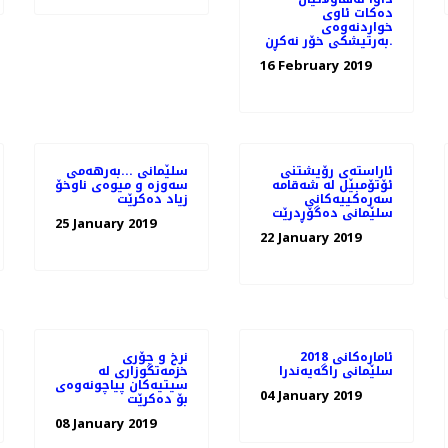
ده‌كات ئاوی
خواردنه‌وه‌ی
به‌رتیشكی خۆر نه‌كڕن.
16 February 2019
ئاراسته‌ی رۆیشتنی
سلێمانی ...بەرهەمی
ئۆتۆمبێل له‌ شه‌قامه‌
سەوزە و میوەی ناوخۆ
سه‌ره‌كییه‌كانی
زیاد دەكرێت
سلێمانی ده‌گۆڕدرێت
25 January 2019
22 January 2019
ئاماره‌كانی 2018
نرخ و جۆری
سلێمانی راگه‌یه‌ندرا
خزمه‌تگوزاری له‌
سیتیه‌كان پیاچونه‌وه‌ی
04 January 2019
08 January 2019