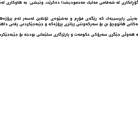
نكاری له‌ شه‌قامی مه‌لیك مه‌حمودیشدا ده‌كرێت، وتیشی: به‌ هاوكاری له‌گه‌ڵ ش
‌كانی هاتووچۆ بن بۆ سه‌ركه‌وتنی زیاتری پرۆژه‌كه‌ و جێبه‌جێكردنی پلانی داها
د: به‌ هه‌وڵی جێگری سه‌رۆكی حكومه‌ت و پارێزگاری سلێمانی بودجه‌ بۆ جێبه‌جێكرد