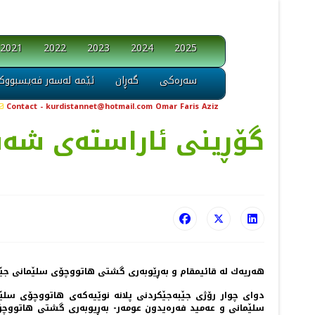
2021
2022
2023
2024
2025
سەرەکی
گەڕان
ئێمە لەسەر فەیسبووک
Contact - kurdistannet@hotmail.com Omar Faris Aziz
گۆڕینی ئاراسته‌ی شه‌ق
هه‌ریه‌ك له‌ قائیمقام و به‌ڕێوبه‌ری گشتی هاتووچۆی سلێمانی جێگیرك
سلێمانی و عه‌مید فه‌ره‌یدون عومه‌ر- به‌ڕیوبه‌ری گشتی هاتووچۆ و 