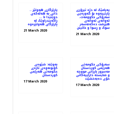
پەیامێک لە دژە تیرۆری
.. پارێزگاری هەولێر
پارتییەوە بۆ گەورەیی
دانی بە هەڵەکەی
سەرۆکی حکوومەت،
دوێنێدا نا ...
ئەوانەی ئەوانەی
ڕاگەیندراوێک لە
هێرشت دەکەنەسەر
پارێزگای هەولێرەوە
سوک و ڕسوا و خائینن
21 March 2020
21 March 2020
سەرۆکی حکومەتی
بەوێنە: شێوەی
هەرێمی کوردستان
کۆبونەوەی تازەی
مەسرور بارزانی مووچە
حکومەتی هەرێمی
و شایستە داراییەکانی
کوردستان
خۆی دەبەخشێت
17 March 2020
17 March 2020