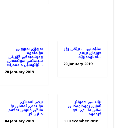
سلێمانی. . . برێكی زۆر
به‌هۆی نه‌بوونی
خورمای بریه‌م
مۆڵه‌ته‌وه‌
له‌ناوده‌برێت. .
وه‌رشه‌یه‌كی گۆرینی
سیستمی سوته‌مه‌نی
20 January 2019
ئۆتومبێل داده‌خرێت. .
20 January 2019
پۆلیسی هەولێر،
نرخی ئەمپێری
ئاماری ڕووداوەكانی
مۆلیدەی ئەهلی بۆ
ساڵی ٢٠١٨ی بڵاو
مانگی كانونی یەكەم
كردەوە
دیاری كرا
04 January 2019
30 December 2018