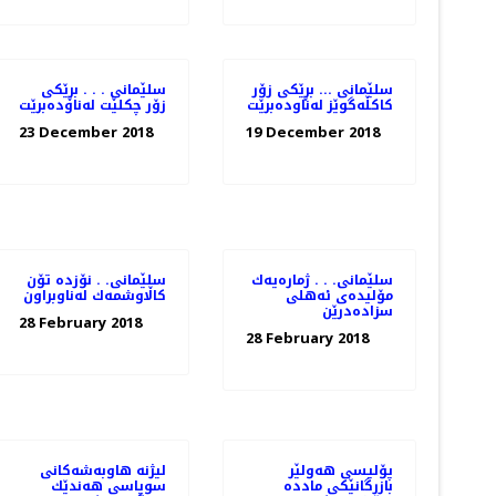
سلێمانی ... بڕێكی زۆر
سلێمانی . . . بڕێكی
كاكڵه‌گوێز له‌ناوده‌برێت
زۆر چكلێت له‌ناوده‌برێت
23 December 2018
19 December 2018
سلێمانی. . . ژماره‌یه‌ك
سلێمانی. . نۆزده‌ تۆن
مۆلیده‌ی ئه‌هلی
كاڵاوشمه‌ك له‌ناوبراون
سزاده‌درێن
28 February 2018
28 February 2018
پۆلیسی هەولێر
لیژنه‌ هاوبه‌شه‌كانی
بازرگانێكی ماددە
سوپاسی هه‌ندێك