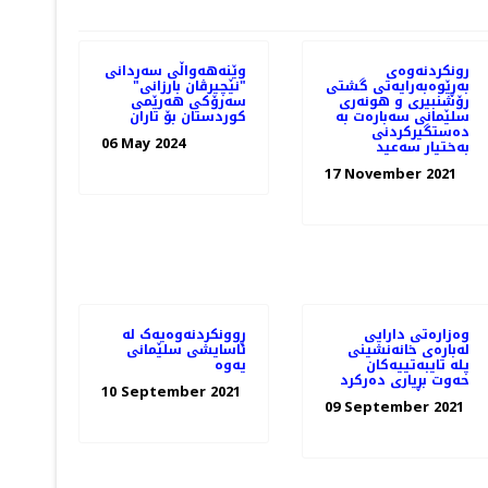
رونکردنەوەی
وێنه‌هه‌واڵی سه‌ردانی
بەڕێوەبەرایەتی گشتی
"نێچیرڤان بارزانی"
رۆشنبیری و هونەری
سەرۆکی هەرێمی
سلێمانی سەبارەت بە
کوردستان بۆ تاران
دەستگیرکردنی
06 May 2024
بەختیار سەعید
17 November 2021
وەزارەتی دارایی
ڕوونکردنەوەیەک لە
لەبارەی خانەنشینی
ئاسایشی سلێمانی
پلە تایبەتییەکان
یەوە
حەوت بڕیاری دەرکرد
10 September 2021
09 September 2021