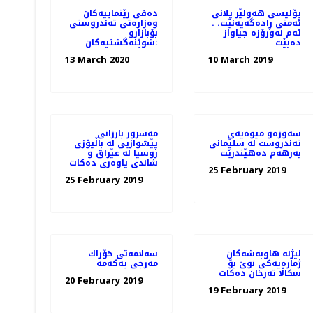
پۆلیسی هەولێر پلانی
دەقی رێنماییەكان
ئەمنی ڕادەگەیەنێت. .
وەزارەتی تەندروستی
ئەم نەورۆزە جیاواز
بۆبازارو
دەبێت
شوێنەگشتیەکان:
13 March 2020
10 March 2019
سه‌وزه‌و میوه‌یه‌ی
مه‌سرور بارزانی
ته‌ندروست له‌ سلێمانی
پێشوازیی لە باڵیۆزی
به‌رهه‌م ده‌هێندرێت
روسیا لە عێراق و
شاندی یاوه‌ری ده‌كات
25 February 2019
25 February 2019
لیژنه‌ هاوبه‌شه‌كان
سه‌لامه‌تی خۆراك
ژماره‌یه‌كی نوێ بۆ
سكاڵا ته‌رخان ده‌كات
20 February 2019
19 February 2019