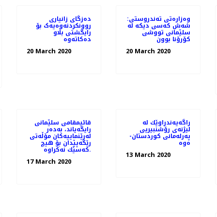
وەزارەتی تەندروستی:
دەزگای زانیاری
شەش كەسی دیكە لە
روونکردنەوەیەک بۆ
سلێمانی تووشی
رایگشتی بڵاو
كۆرۆنا بوون
دەکاتەوە
20 March 2020
20 March 2020
راگه‌یه‌ندراوێك لە
قائیمقامی سلێمانی
لیژنەی رۆشنبیریی
رایگه‌یاند، به‌ده‌ر
پەرلەمانی كوردستان-
له‌رێنماییه‌كان مۆڵه‌تی
ەوە
رێگه‌پێدان بۆ هیچ
كه‌سێك نه‌كراوه‌.
13 March 2020
17 March 2020