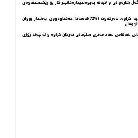
اره‌وانی و لایه‌نه‌ په‌یوه‌ندیداره‌كانیتر كار بۆ رێكخستنه‌وه‌ی
دواتر به‌ڕێوبه‌ری گشتی هاتووچۆی سلێمانی ئاماژه‌ی به‌وه‌كرد به‌پێی راپرسییه‌ك كه‌ رێگه‌ی فۆڕم و به‌شێوه‌ی ئۆنلاین له‌سه‌ر ئه‌م پرۆژه‌ه‌یه‌ كراوه‌، ده‌ركه‌وت (%72)له‌سه‌دا حه‌فتاودووی به‌شدار بووان
توومان.
نی شه‌قامی سه‌د مه‌تری سلێمانی ته‌رخان كراوه‌ و له‌ چه‌ند رۆژی
PREV