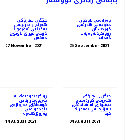
بابەتی زیاتری نووسەر
وەزارەتی ناوخۆی
جێگری سەرۆکی
حکومەتی هەرێمی
هەرێم و بەرپرسی
کوردستان
یەکێتیی ئەورووپا،
ڕوونکردنەوەیەک
دۆخى عيراق تاوتوێ
دەدات
ده‌كه‌ن
07 November 2021
25 September 2021
جێگری سەرۆکی
ڕونکردنەوەیەک لە
هەرێمی کوردستان
بەڕێوەبەرایەتی
پێشوازی لە شاندێکی
کۆمەڵگای دەروازەی
باڵیۆزخانه‌ی ئه‌مه‌ریکا
نێودەوڵەتی
کرد
پەروێزخانەوە
14 August 2021
04 August 2021