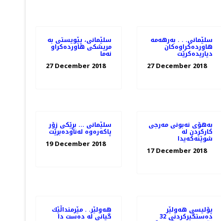
سلێمانی. . . به‌رهه‌مه‌
سلێمانی، پێویستی به‌
هاورده‌كراوه‌كان
مریشكی هاورده‌كراو
دیاریده‌كرێت
27 December 2018
27 December 2018
به‌هۆی نه‌بونی مه‌رجی
سلێمانی ... بڕێكی زۆر
كاركردن له‌
پاكه‌ره‌وه‌ له‌ناوده‌برێت
شوێنه‌كه‌یدا
19 December 2018
17 December 2018
پۆلیسی هەولێر
هەولێر. . مێرمنداڵێك
دەستگیركردنی 32
گیانی لە دەست دا