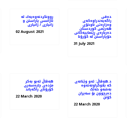
دەقی
روونكردنه‌وه‌یه‌ك له‌
راگەیەندراوەکەی
ئاژانسی پاراستن و
وەزارەتی ناوخۆی
زانیاری / زانیاری
هەرێمی کوردستان
02 August 2021
دەربارەی ڕێنماییەکانی
خۆپاراستن لە کۆرۆنا
31 July 2021
د.هەڤاڵ: ئەو وێنانەی
هه‌ڤاڵ ئه‌بو به‌كر
کە بڵاوکراونەتەوە
مژده‌ی چاره‌سه‌ری
بەشەو خەڵک
کۆرۆنای راگه‌یاند
دەرچوون بۆ سەیران
22 March 2020
کۆنن
22 March 2020