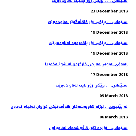
سلێمانی . . . بڕێكی زۆر چكلێت له‌ناوده‌برێت
23 December 2018
سلێمانی ... بڕێكی زۆر كاكڵه‌گوێز له‌ناوده‌برێت
19 December 2018
سلێمانی ... بڕێكی زۆر پاكه‌ره‌وه‌ له‌ناوده‌برێت
19 December 2018
به‌هۆی نه‌بونی مه‌رجی كاركردن له‌ شوێنه‌كه‌یدا
17 December 2018
سلێمانی. . . بڕێكی زۆر تایت له‌ناو ده‌برێت
09 March 2018
له‌ پێنجوێن. . لیژنه‌ هاوبه‌شه‌كان هه‌ڵمه‌تێكی فراوان ئه‌نجام ئه‌ده‌ن
06 March 2018
سلێمانی. . نۆزده‌ تۆن كاڵاوشمه‌ك له‌ناوبراون