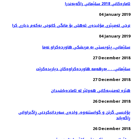
ئاماره‌كانی 2018 سلێمانی راگه‌یه‌ندرا
04 January 2019
نرخی ئەمپێری مۆلیدەی ئەهلی بۆ مانگی كانونی یەكەم دیاری كرا
04 January 2019
27 December 2018
سلێمانی. . . به‌رهه‌مه‌ هاورده‌كراوه‌كان دیاریده‌كرێت
27 December 2018
هێزە ئەمنییەكانی هەولێر لە ئامادەباشیدان
26 December 2018
پۆلیسی گرتن و گواستنەوە، وادەی سەردانیكردنی ڕاگیراوانی
ڕاگەیاند
26 December 2018