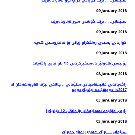
سلێمانی. . . بڕێك خۆراكی خراپ بوو له‌ناو ده‌برێت
09 January 2018
سلێمانی. . . بڕێك گۆشتی سور له‌ناوده‌برێت
09 January 2018
09 January 2018
پۆلیسی هەولێر دەستگیركردنی ٢٥ تاوانباری ڕاگەیاند
08 January 2018
راگه‌یاندنی قائیمقامیه‌تی سلێمانی .. چالاكی لیژنه‌ هاوبه‌شه‌كان له‌
03 January 2018
پاره‌ی مۆلیده‌ ئه‌هلیه‌كان بۆ مانگی 12 دیاریكرا
03 January 2018
سلێمانی. . برێك هه‌نجیر له‌ناو ده‌برێت