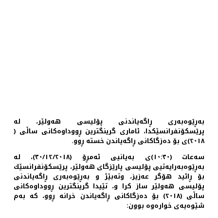
بەڕێوەبەری ڕاگەیاندنی پۆلیسی هەولێر، لە
پرێسكۆنفرانسێكدا، ئاماری گرینگترین ڕووداوەكانی ساڵی (
٢٠١٨)ی بۆ دەزگاكانی ڕاگەیاندن خستە ڕوو.
سەعات (١٠:٣٠)ی بەیانیی ئەمڕۆ (٣٠/١٢/٢٠١٨)، لە
بەڕێوەبەرایەتیی پۆلیسی پارێزگای هەولێر، پرێسكۆنفرانسێك
بۆ ڕائید هۆگر عەزیز، وتەبێژ و بەڕێوەبەری ڕاگەیاندنی
پۆلیسی هەولێر ساز كرا و، تێیدا گرینگترین ڕووداوەكانی
ساڵی (٢٠١٨) بۆ دەزگاكانی ڕاگەیاندن خرانە ڕوو، كە بەم
شێوەیەی خوارەوە بوون: