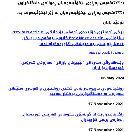
(٣٣٣٠)كەیس پەڕاوی لێكۆڵینەوەیان ڕەوانەی دادگا كراون.
(٣٢٣)كەیس پەڕاوی لێكۆڵینەوەیان لە ژێر لێكۆڵینەوەدایە.
ئومێد بابان
Previous article: نرخی ئەمپێری مۆلیدەی ئەهلی بۆ مانگی
Next article: سلێمانی،
Prev
كانونی یەكەم دیاری كرا
Next
پێویستی به‌ مریشكی هاورده‌كراو نه‌ما‌
بابەتی زیاتری نووسەر
وێنه‌هه‌واڵی سه‌ردانی "نێچیرڤان بارزانی" سەرۆکی هەرێمی
کوردستان بۆ تاران
06 May 2024
رونکردنەوەی بەڕێوەبەرایەتی گشتی رۆشنبیری و هونەری سلێمانی
سەبارەت بە دەستگیرکردنی بەختیار سەعید
17 November 2021
ڕاگەیەێندراوێک لە گوتەبێژی حکومەتی ھەرێمی کوردستان،
لەبارەی پرسی کۆچبەران.
17 November 2021