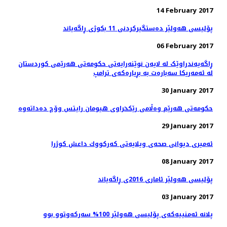
14 February 2017
پۆلیسی هەولێر دەستگیركردنی 11 بكوژی ڕاگەیاند
06 February 2017
ڕاگەیەندراوێک لە لایەن نوێنەرایەتی حکومەتی هەرێمی کوردستان
لە ئەمەریکا سەبارەت بە بڕیارەکەی ترامپ
30 January 2017
29 January 2017
ئەمیری دیوانی صحەی ویلایەتی كه‌ركووك داعش کوژرا
08 January 2017
پۆلیسی هەولێر ئاماری 2016ی ڕاگەیاند
03 January 2017
پلانە ئەمنییەكەی پۆلیسی هەولێر 100% سەركەوتوو بوو