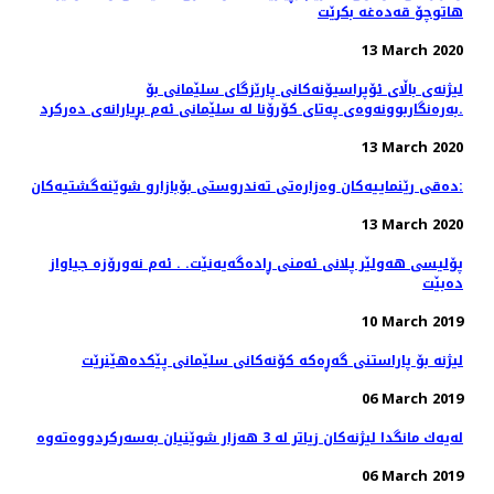
هاتوچۆ قەدەغە بکرێت
13 March 2020
لیژنەی باڵای ئۆپراسیۆنەكانی پارێزگای سلێمانی بۆ
بەرەنگاربوونەوەی پەتای كۆرۆنا لە سلێمانی ئەم بڕیارانەی دەرکرد.
13 March 2020
دەقی رێنماییەكان وەزارەتی تەندروستی بۆبازارو شوێنەگشتیەکان:
13 March 2020
پۆلیسی هەولێر پلانی ئەمنی ڕادەگەیەنێت. . ئەم نەورۆزە جیاواز
دەبێت
10 March 2019
لیژنە بۆ پاراستنی گەڕەكە كۆنەكانی سلێمانی پێكدەهێنرێت
06 March 2019
06 March 2019