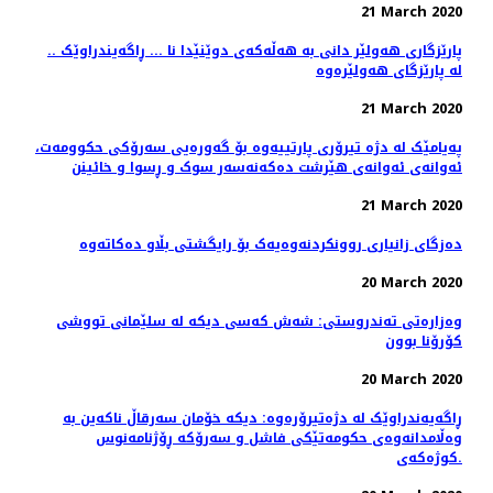
21 March 2020
.. پارێزگاری هەولێر دانی بە هەڵەکەی دوێنێدا نا ... ڕاگەیندراوێک
لە پارێزگای هەولێرەوە
21 March 2020
پەیامێک لە دژە تیرۆری پارتییەوە بۆ گەورەیی سەرۆکی حکوومەت،
ئەوانەی ئەوانەی هێرشت دەکەنەسەر سوک و ڕسوا و خائینن
21 March 2020
دەزگای زانیاری روونکردنەوەیەک بۆ رایگشتی بڵاو دەکاتەوە
20 March 2020
وەزارەتی تەندروستی: شەش كەسی دیكە لە سلێمانی تووشی
كۆرۆنا بوون
20 March 2020
ڕاگەیەندراوێک لە دژەتیرۆرەوە: دیکە خۆمان سەرقاڵ ناکەین بە
وەڵامدانەوەی حکومەتێکی فاشل و سەرۆکە ڕۆژنامەنوس
کوژەکەی.