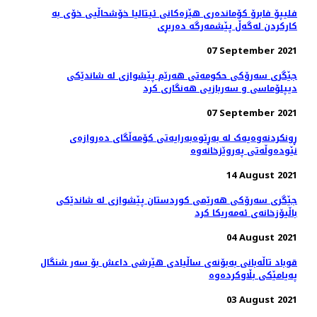
فلیپۆ فابرۆ کۆماندەری هێزەکانی ئیتالیا خۆشحاڵیی خۆی بە
كاركردن لەگەڵ پێشمەرگە دەربڕی
07 September 2021
جێگری سەرۆکی حکومەتی هەرێم پێشوازی لە شاندێکی
دیپلۆماسی و سەربازیی هەنگاری کرد
07 September 2021
ڕونکردنەوەیەک لە بەڕێوەبەرایەتی کۆمەڵگای دەروازەی
نێودەوڵەتی پەروێزخانەوە
14 August 2021
جێگری سەرۆکی هەرێمی کوردستان پێشوازی لە شاندێکی
باڵیۆزخانه‌ی ئه‌مه‌ریکا کرد
04 August 2021
قوباد تاڵەبانی بەبۆنەی ساڵیادی هێرشی داعش بۆ سەر شنگال
پەیامێکی بڵاوکردەوە
03 August 2021