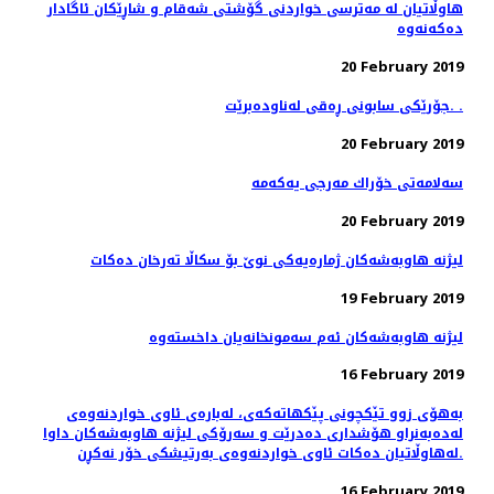
هاوڵاتیان له‌ مەترسی خواردنی گۆشتی شەقام و شاڕێكان ئاگادار
20 February 2019
جۆرێكی سابونی ڕه‌قی له‌ناوده‌برێت. .
20 February 2019
20 February 2019
لیژنه‌ هاوبه‌شه‌كان ژماره‌یه‌كی نوێ بۆ سكاڵا ته‌رخان ده‌كات
19 February 2019
16 February 2019
به‌هۆی زوو تێكچونی پێكهاته‌كه‌ی، لەبارەی ئاوی خواردنەوەی
له‌ده‌به‌نراو هۆشداری دەدرێت و سه‌رۆكی لیژنه هاوبه‌شه‌كان داوا
له‌هاوڵاتیان ده‌كات ئاوی خواردنه‌وه‌ی به‌رتیشكی خۆر نه‌كڕن.
16 February 2019