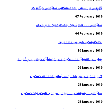
گۆڕینی ئاراسته‌ی شه‌قامه‌كانی سلێمانی جێگیر كرا
07 February 2019
سلێمانی . . . هاوڵاتیان به‌شدارده‌بن له‌ بڕیاردان
04 February 2019
کارگەیەکی شیرینی دادەخرێت.
30 January 2019
پۆلیسی هەولێر دەستگیركردنی كۆمەڵێك تاوانباری ڕاگەیاند
26 January 2019
هاوردەكردنی مریشك بۆ سلێمانی قەدەغە دەكرێت
25 January 2019
سلێمانی ...بەرهەمی سەوزە و میوەی ناوخۆ زیاد دەكرێت
25 January 2019