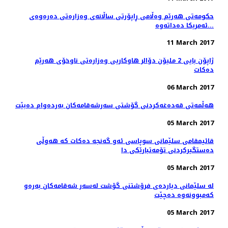
حکومەتی هەرێم وەڵامی ڕاپۆرتی ساڵانەی وەزارەتی دەرەوەی
ئەمریکا دەداتەوە...
11 March 2017
ژاپۆن بایی 2 ملیۆن دۆالر هاوكاریی وەزارەتی ناوخۆی هەرێم
دەكات
06 March 2017
هه‌ڵمه‌تی قه‌ده‌غه‌كردنی گۆشتی سه‌رشه‌قامه‌كان به‌رده‌وام ده‌بێت
05 March 2017
قائیمقامی سلێمانی سوپاسی ئه‌و گه‌نجه‌ ده‌كات كه‌ هه‌وڵی
ده‌ستگیركردنی تۆمه‌تبارێكی دا
05 March 2017
له‌ سلێمانی دیارده‌ی فرۆشتنی گۆشت له‌سه‌ر شه‌قامه‌كان به‌ره‌و
كه‌مبوونه‌وه‌ ده‌چێت
05 March 2017