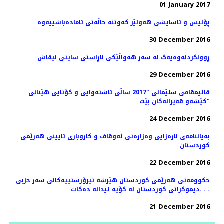
01 January 2017
پۆلیس و ئاسایشی هەولێر كەوتنە حاڵەتی ئامادەباشییەوە
30 December 2016
ڕوونکردنەوەیەک لە سەر هەواڵێکی ناڕاستی سایتی نیقاش
29 December 2016
قائیمقامی سلێمانی "2017 ساڵی ئاشته‌وایی و كۆتایی هێنانی
كێشه‌و قه‌یرانه‌كان بێت"
24 December 2016
بەیاننامەی نارەزایی وەزارەتی ئەوقاف و كاروباری ئایینی هەرێمی
كوردستان
22 December 2016
حكوومه‌تى هه‌رێمى كوردستان هێرشە تیرۆرستییه‌کانی سەر حزبی
دیموکراتی کوردستان لە کۆیە ئیدانە دەكات. . .
21 December 2016