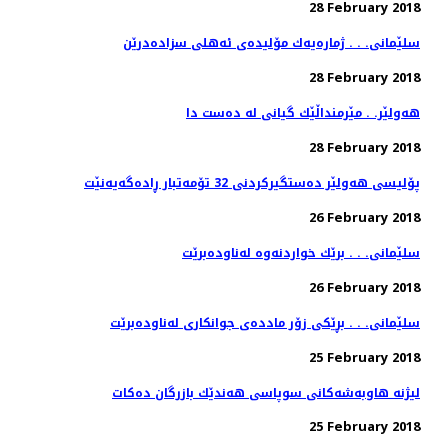
28 February 2018
سلێمانی. . . ژماره‌یه‌ك مۆلیده‌ی ئه‌هلی سزاده‌درێن
28 February 2018
هەولێر. . مێرمنداڵێك گیانی لە دەست دا
28 February 2018
پۆلیسی هەولێر دەستگیركردنی 32 تۆمەتبار ڕادەگەیەنێت
26 February 2018
سلێمانی. . . برێك خواردنه‌وه‌ له‌ناوده‌برێت
26 February 2018
سلێمانی. . . بڕێكی زۆر مادده‌ی جوانكاری له‌ناوده‌برێت
25 February 2018
لیژنه‌ هاوبه‌شه‌كانی سوپاسی هه‌ندێك بازرگان ده‌كات
25 February 2018