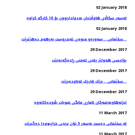
02 January 2018
02 January 2018
سلێمانی. . سه‌وزه‌و میوه‌ی ته‌ندروست به‌رهه‌م ده‌هێنرێت. .
29 December 2017
پۆلیسی هەولێر پلانی ئەمنی ڕادەگەیەنێت
29 December 2017
سلێمانی. . برێك قارچك له‌ناوده‌برێت. .
29 December 2017
11 March 2017
له‌ سلێمانی ده‌ست به‌سه‌ر 5 تۆن برنجی خراپبوودا ده‌گیرێت
11 March 2017