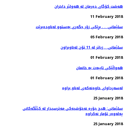
هەشت كۆگای دەرمان لە هەولێر داخران
11 February 2018
سلێمانی. . . بڕێكی زۆر جگه‌ری به‌ستوو له‌ناوده‌برێت
05 February 2018
سلێمانی. . زیاتر له‌ 11 تۆن له‌ناوبراون
01 February 2018
هه‌واڵێكی تایبه‌ت به‌ خانمان
01 February 2018
25 January 2018
سلێمانی: هیچ جۆره‌ نه‌خۆشیه‌كی مه‌ترسیدار له‌ كێڵگه‌كانی
25 January 2018