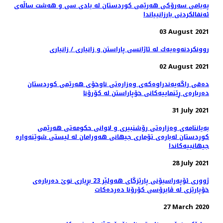
پەیامی سەرۆکی هەرێمی کوردستان له‌ يادى سى و هه‌شت ساڵه‌ى
ئه‌نفالكردنى بارزانيياندا
03 August 2021
روونكردنه‌وه‌یه‌ك له‌ ئاژانسی پاراستن و زانیاری / زانیاری
02 August 2021
دەقی راگەیەندراوەکەی وەزارەتی ناوخۆی هەرێمی کوردستان
دەربارەی ڕێنماییەکانی خۆپاراستن لە کۆرۆنا
31 July 2021
بەیاننامەی وەزارەتی رۆشنبیری و لاوانی حکومەتی هەرێمی
کوردستان لەبارەی تۆماری جیهانی هەورامان لە لیستی شوێنەوارە
جیهانییەکاندا
28 July 2021
ژووری ئۆپەراسیۆنی پارێزگای هەولێر 23 بڕیاری نوێ‌ دەربارەی
خۆپارێزی لە ڤایرۆسی كۆرۆنا دەردەكات
27 March 2020