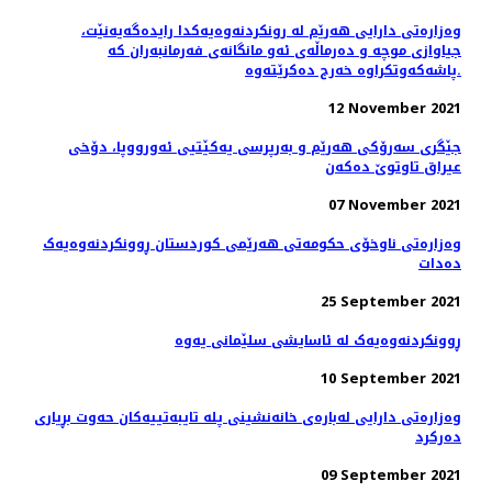
وەزارەتی دارایی هەرێم لە رونکردنەوەیەکدا رایدەگەیەنێت،
جیاوازی موچە و دەرماڵەی ئەو مانگانەی فەرمانبەران کە
پاشەکەوتکراوە خەرج دەکرێتەوە.
12 November 2021
جێگری سەرۆکی هەرێم و بەرپرسی یەکێتیی ئەورووپا، دۆخى
عيراق تاوتوێ ده‌كه‌ن
07 November 2021
وەزارەتی ناوخۆی حکومەتی هەرێمی کوردستان ڕوونکردنەوەیەک
دەدات
25 September 2021
ڕوونکردنەوەیەک لە ئاسایشی سلێمانی یەوە
10 September 2021
وەزارەتی دارایی لەبارەی خانەنشینی پلە تایبەتییەکان حەوت بڕیاری
دەرکرد
09 September 2021