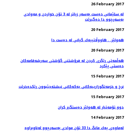
26 February 2017
له‌ سلێمانی ده‌ست به‌سه‌ر زیاتر له‌ 3 تۆن خواردن و مه‌وادی
به‌سه‌رچوو دا ده‌گیرێت
20 February 2017
هەولێر. . هاووڵاتییەك گیانی لە دەست دا
20 February 2017
هه‌ڵمه‌تی رێگری كردن له‌ فرۆشتنی گۆشتی سه‌رشه‌قامه‌كان
ده‌ستی پێكرد
15 February 2017
نرخ و خزمه‌تگوزارییه‌كانی یه‌كه‌كانی نیشته‌جێبوون رێكده‌خرێت
15 February 2017
دوو تۆمەتبار لە هەولێر دەستگیر كران
14 February 2017