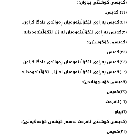
(كەیسی كوشتنی پیاوان):
(٤٤) كەیس.
(٤١)كەیس پەڕاوی لێكۆڵینەوەیان ڕەوانەی دادگا كراون.
(٣)كەیس پەڕاوی لێكۆڵینەوەیان لە ژێر لێكۆڵینەوەدایە.
(كەیسی خۆكوشتن):
(٣٤)كەیس.
(٢٤)كەیس پەڕاوی لێكۆڵینەوەیان ڕەوانەی دادگا كراون.
(١٠)كەیس پەڕاوی لێكۆڵینەوەیان لە ژێر لێكۆڵینەوەدایە.
(كەیسی خۆسووتاندن):
(٢٢)كەیس.
(١٦)ئافرەت.
(٦)پیاو.
(كەیسی كوشتنی ئافرەت لەسەر كێشەی كۆمەڵایەتی):
(٢١)كەیس.