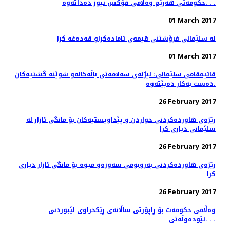
حکومەتی هەرێم وەڵامی فۆکس نیوز دەداتەوە. . .
01 March 2017
له‌ سلێمانی فرۆشتنی قیمه‌ی ئاماده‌كراو قه‌ده‌غه‌ كرا
01 March 2017
قائیمقامی سلێمانی: لیژنه‌ی سه‌لامه‌تی باڵه‌خانه‌و شوێنه‌ گشتیه‌كان
ده‌ست به‌كار ده‌بێته‌وه‌.
26 February 2017
رێژه‌ی هاورده‌كردنی خواردن و پێداویستیه‌كان بۆ مانگی ئازار له‌
سلێمانی دیاری كرا
26 February 2017
رێژه‌ی هاورده‌كردنی به‌روبومی سه‌وزه‌و میوه‌ بۆ مانگی ئازار دیاری
كرا
26 February 2017
وەڵامی حکومەت بۆ ڕاپۆرتی ساڵانەی ڕێکخراوى لێبوردنى
نێودەوڵەتى. . .