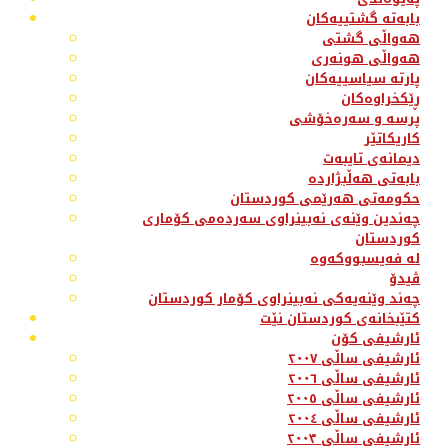
بابەتە گشتییەکان
هەواڵی گشتی
هەواڵی هونەری
پارتە سیاسییەکان
ڕێکخراوەکان
پرسە و سەرەخۆشی
کاریکاتێر
دیمانەی تایبەت
بابەتی هەڵبژاردە
حکومەتی هەرێمی کوردستان
چەندین وێنەی نەبینراوی سەردەمی کۆماری
کوردستان
لە فەیسبووکەوە
ڤیدۆ
چەند وێنەیەکی نەبینراوی کۆمار کوردستان
کتێبخانەی کوردستان نێت
ئارشیفی کۆن
ئارشیفی ساڵی ٢٠٠٧
ئارشیفی ساڵی ٢٠٠٦
ئارشیفی ساڵی ٢٠٠٥
ئارشیفی ساڵی ٢٠٠٤
ئارشیفی ساڵی ٢٠٠٣