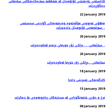
ئاراسته‌ی رۆیشتنی ئۆتۆمبێل له‌ شه‌قامه‌ سه‌ره‌كییه‌كانی سلێمانی
ده‌گۆڕدرێت
22 January 2019
به‌هۆی نه‌بوونی مۆڵه‌ته‌وه‌ وه‌رشه‌یه‌كی گۆرینی سیستمی
سوته‌مه‌نی ئۆتومبێل داده‌خرێت. .
20 January 2019
سلێمانی. . . برێكی زۆر خورمای بریه‌م له‌ناوده‌برێت. .
20 January 2019
سلێمانی ...بڕێكی زۆر خورما له‌ناوده‌برێت
18 January 2019
كارگه‌یه‌كی شیرینی داخرا
15 January 2019
08 January 2019