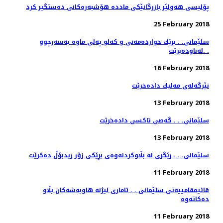
پۆلیسی هەولێر بازرگانێكی ماددە هۆشبەرەكانی دەستگیر كرد
25 February 2018
سلێمانی. . برێك خوارده‌مه‌نی و كه‌لو په‌لی ماوه‌ به‌سه‌رچوو
له‌ناوده‌برێت. .
16 February 2018
نێرگه‌له‌ی مه‌لیك داده‌خرێت
13 February 2018
سلێمانی. . . گه‌صی تاكسی داده‌خرێت
13 February 2018
سلێمانی. . . رێگری له‌ بڵاوكردنه‌وه‌ی بڕێكی زۆر ریدبۆڵ ده‌كرێت
11 February 2018
قائیمقامییه‌تی سلێمانی . . ئاماری لیژنه‌ هاوبه‌شه‌كان بڵاو
11 February 2018