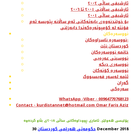
ئارشیفی ساڵی ٢٠٠٢
ئارشیفی ساڵانی ٢٠٠١ تا ٢٠٠٦
ئارشیفی ساڵی ٢٠٠١
بۆ خوێندنەوەی بابەتەکانی ئەم ساڵانە پێویسە ئەم
فۆنتە لە کۆمپوتەرەکەتدا دابەزێنی
نووسەرەکان
نووسەرە ناسراوەکان-
کوردستان نێت
خانمە نووسەرەکان
نووسینی عەرەبی
نووسەری دیکە
نووسەرە کۆنەکان
ئێمە لەسەر فەیسبووک
گەڕان
سەرەکی
WhatsApp -Viber - 00964770768123
Contact - kurdistannet@hotmail.com Omar Faris Aziz
پۆلیسی هەولێر، ئاماری ڕووداوەكانی ساڵی ٢٠١٨ی بڵاو كردەوە
30 December 2018
حکومەتی هەرێمی کوردستان