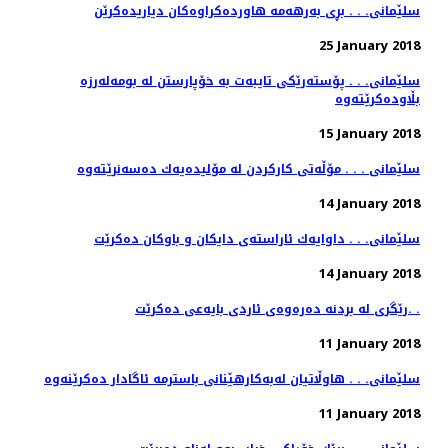
سلێمانی. . . بڕی به‌رهه‌مه‌ هاورده‌كراوه‌كان دیاریده‌كرێن
25 January 2018
سلێمانی. . . پۆسته‌رێكی تایبه‌ت به‌ خۆپارستن له‌ بومه‌له‌رزه‌
15 January 2018
سلێمانی . . . مۆڵەتی كاركردن لە مۆلیدەیەك دەسەنرێتەوە
14 January 2018
سلێمانی. . . داوایه‌ك ئاراسته‌ی دایكان و باوكان ده‌كرێت
14 January 2018
رێگری له‌ بردنه‌ ده‌ره‌وه‌ی ئاردی بایه‌عی ده‌كرێت. .
11 January 2018
11 January 2018