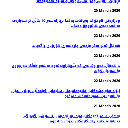
بڕیارێكی نوێی وەزارەتی ناوخۆ بۆ هێزە ئەمنییەكان
25 March 2020
وەزارەتی ناوخۆ لە بەیاننامەیەکدا بڕیارلەسەر ١٥ خاڵی تر سەبارەت
بە قەدەغەی هاتووچۆ دەدات
22 March 2020
هه‌ڤاڵ ئه‌بو به‌كر مژده‌ی چاره‌سه‌ری کۆرۆنای راگه‌یاند
22 March 2020
د.هەڤاڵ: ئەو وێنانەی کە بڵاوکراونەتەوە بەشەو خەڵک دەرچوون
بۆ سەیران کۆنن
22 March 2020
لیژنه‌ هاوبه‌شه‌كانی قائیمقامیه‌تی سلێمانی كۆمه‌ڵێك بڕیاری نوێی
بۆ نانه‌وا و سه‌مونخانه‌كان ده‌ركرد
21 March 2020
بەهۆی سەرپێچیەکانییەوە، بەڕێوەبەری ئاسایشی گومرگی
ئیبراهیم خەلیل لە کارەکەی دوور خرایەوە