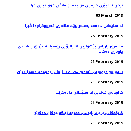
نرخی ئه‌مپێری كاره‌بای مۆلیده‌ بۆ مانگی دوو دیاری كرا
03 March 2019
له‌ سلێمانی ده‌ست به‌سه‌ر بڕێك فنگه‌ری كه‌رووكراودا گیرا
28 February 2019
مه‌سرور بارزانی پێشوازیی لە باڵیۆزی روسیا لە عێراق و شاندی
یاوه‌ری ده‌كات
25 February 2019
سه‌وزه‌و میوه‌یه‌ی ته‌ندروست له‌ سلێمانی به‌رهه‌م ده‌هێندرێت
25 February 2019
فالوده‌ی قه‌ندیل له‌ سلێمانی داده‌خرێت
25 February 2019
كارگه‌كانی بازیان پابه‌ندی مه‌رجه‌ ژینگه‌ییه‌كان ده‌كرێن
25 February 2019