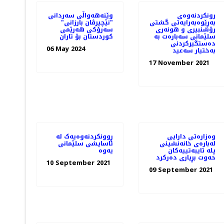
رونکردنەوەی
وێنه‌هه‌واڵی سه‌ردانی
بەڕێوەبەرایەتی گشتی
"نێچیرڤان بارزانی"
رۆشنبیری و هونەری
سەرۆکی هەرێمی
سلێمانی سەبارەت بە
کوردستان بۆ تاران
دەستگیرکردنی
06 May 2024
بەختیار سەعید
17 November 2021
وەزارەتی دارایی
ڕوونکردنەوەیەک لە
لەبارەی خانەنشینی
ئاسایشی سلێمانی
پلە تایبەتییەکان
یەوە
حەوت بڕیاری دەرکرد
10 September 2021
09 September 2021