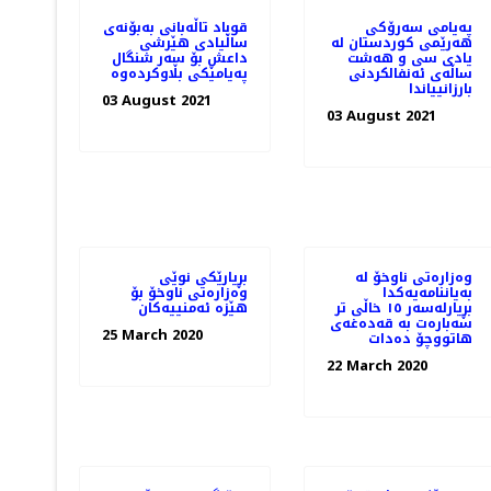
پەیامی سەرۆکی
قوباد تاڵەبانی بەبۆنەی
هەرێمی کوردستان له‌
ساڵیادی هێرشی
يادى سى و هه‌شت
داعش بۆ سەر شنگال
ساڵه‌ى ئه‌نفالكردنى
پەیامێکی بڵاوکردەوە
بارزانيياندا
03 August 2021
03 August 2021
وەزارەتی ناوخۆ لە
بڕیارێكی نوێی
بەیاننامەیەکدا
وەزارەتی ناوخۆ بۆ
بڕیارلەسەر ١٥ خاڵی تر
هێزە ئەمنییەكان
سەبارەت بە قەدەغەی
25 March 2020
هاتووچۆ دەدات
22 March 2020