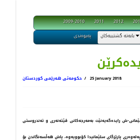
2009-2010
2011
2012
20
بابەتە گشتییەکان
پەیوەندی
یده‌كرێن
25 January 2018
حکومەتی هەرێمی کوردستان
انی-ش رایده‌گه‌یه‌نێت به‌مه‌رجه‌كانی ڤێته‌نه‌ری و ته‌ندروستی
ئاژه‌ڵی و په‌له‌وه‌ری پارێزگای سلێمانیدا كۆبوویه‌وه‌، پاش هه‌ڵسه‌نگاندن بۆ