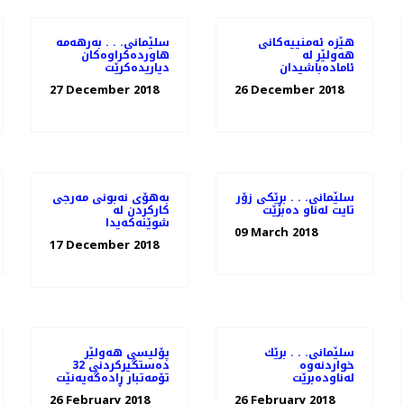
هێزە ئەمنییەكانی
سلێمانی. . . به‌رهه‌مه‌
هەولێر لە
هاورده‌كراوه‌كان
ئامادەباشیدان
دیاریده‌كرێت
27 December 2018
26 December 2018
سلێمانی. . . بڕێكی زۆر
به‌هۆی نه‌بونی مه‌رجی
تایت له‌ناو ده‌برێت
كاركردن له‌
شوێنه‌كه‌یدا
09 March 2018
17 December 2018
سلێمانی. . . برێك
پۆلیسی هەولێر
خواردنه‌وه‌
دەستگیركردنی 32
له‌ناوده‌برێت
تۆمەتبار ڕادەگەیەنێت
26 February 2018
26 February 2018