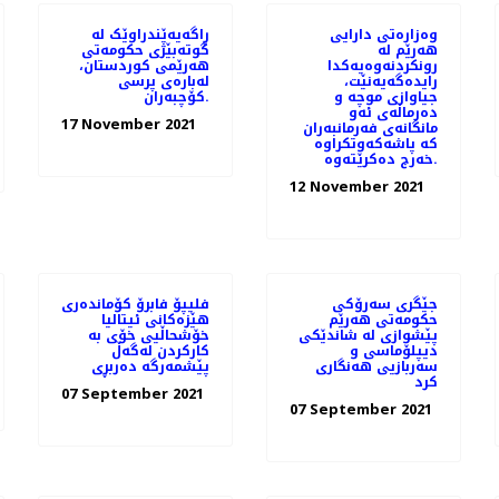
وەزارەتی دارایی
ڕاگەیەێندراوێک لە
هەرێم لە
گوتەبێژی حکومەتی
رونکردنەوەیەکدا
ھەرێمی کوردستان،
رایدەگەیەنێت،
لەبارەی پرسی
جیاوازی موچە و
کۆچبەران.
دەرماڵەی ئەو
17 November 2021
مانگانەی فەرمانبەران
کە پاشەکەوتکراوە
خەرج دەکرێتەوە.
12 November 2021
جێگری سەرۆکی
فلیپۆ فابرۆ کۆماندەری
حکومەتی هەرێم
هێزەکانی ئیتالیا
پێشوازی لە شاندێکی
خۆشحاڵیی خۆی بە
دیپلۆماسی و
كاركردن لەگەڵ
سەربازیی هەنگاری
پێشمەرگە دەربڕی
کرد
07 September 2021
07 September 2021