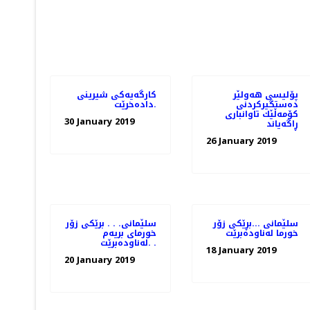
پۆلیسی هەولێر
کارگەیەکی شیرینی
دەستگیركردنی
دادەخرێت.
كۆمەڵێك تاوانباری
30 January 2019
ڕاگەیاند
26 January 2019
سلێمانی ...بڕێكی زۆر
سلێمانی. . . برێكی زۆر
خورما له‌ناوده‌برێت
خورمای بریه‌م
له‌ناوده‌برێت. .
18 January 2019
20 January 2019