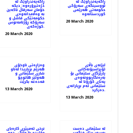
ڕاگەیەندراوێک لە
ڕاگەیەندراوێک لە
نووسینگەی سەرۆکی
دژەتیرۆرەوە: دیکە
حکومەتی هەرێمی
خۆمان سەرقاڵ ناکەین
کوردستانەوە
بە وەڵامدانەوەی
حکومەتێکی فاشل و
20 March 2020
سەرۆکە ڕۆژنامەنوس
کوژەکەی.
20 March 2020
لیژنەی باڵای
وەزارەتی ناوخۆی
ئۆپراسیۆنەكانی
هەرێم بڕیاریدا لەناو
پارێزگای سلێمانی بۆ
شاری سلێمانی و
بەرەنگاربوونەوەی
هەولێر هاتوچۆ
پەتای كۆرۆنا لە
قەدەغە بکرێت
سلێمانی ئەم بڕیارانەی
13 March 2020
دەرکرد.
13 March 2020
له‌ سلێمانی ده‌ست
نرخی ئه‌مپێری كاره‌بای
به‌سه‌ر بڕێك فنگه‌ری
مۆلیده‌ بۆ مانگی دوو