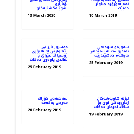
ئەم نەورۆزە جیاواز
بۆبازارو
دەبێت
شوێنەگشتیەکان:
13 March 2020
10 March 2019
سه‌وزه‌و میوه‌یه‌ی
مه‌سرور بارزانی
ته‌ندروست له‌ سلێمانی
پێشوازیی لە باڵیۆزی
به‌رهه‌م ده‌هێندرێت
روسیا لە عێراق و
شاندی یاوه‌ری ده‌كات
25 February 2019
25 February 2019
لیژنه‌ هاوبه‌شه‌كان
سه‌لامه‌تی خۆراك
ژماره‌یه‌كی نوێ بۆ
سكاڵا ته‌رخان ده‌كات
20 February 2019
19 February 2019