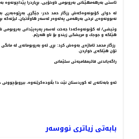
ئاستی به‌رهه‌مهێنانی به‌روبومی ناوخۆیی، بڕیاردرا پێداچونه‌وه‌ به‌
له‌ دوای كۆبونه‌وه‌كه‌ش رزگار حمد خدر- جێگری به‌ڕێوه‌به‌ری به
نه‌بوونه‌وه‌ی نرخی به‌رهه‌می په‌له‌وه‌ر له‌سه‌ر هاوڵاتیان، لیژنه‌كه‌ بڕیاری
وتیشی/ له‌ كۆبونه‌وه‌كه‌دا جه‌خت له‌سه‌ر په‌ره‌پێدانی به‌روبومی ن
هێلكه‌ و جوجك و مریشكی زیندو بۆ ناو هه‌رێم.
تۆن هێلكه‌ی خواردن.
راگه‌یاندنی قائیمقامیه‌تی سلێمانی
ئه‌و بابه‌تانه‌ی له‌ کوردستان نێت دا بڵاوده‌کرێنه‌وه‌، بیروبۆچوونی خ
NEXT
بابەتی زیاتری نووسەر