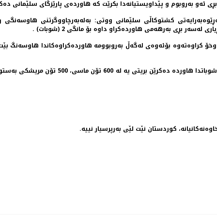
بڕی ئه‌و به‌روبوم و پێداویستیانه‌دا بكرێت كه‌ هاورده‌ی پارێزگای سلێمانی ده‌ك
‌ڕێوه‌به‌رایه‌تی كشتوكاڵی سلێمانی ووتی: به‌له‌به‌رچاووگرتنی هاوسه‌نگی راگ
 له‌سه‌ر بڕی به‌رهه‌می هاورده‌كراو داوه‌ بۆ مانگی 2 (شوبات) .
اوخۆ كراوه‌ته‌وه‌ بۆئه‌وه‌ی له‌گه‌ڵ به‌روبوومه‌ هاورده‌كراوه‌كاندا هاوسه‌نگ بێ
اوه‌نه‌کانیانه‌، کوردستان نێت لێی به‌رپرسیار نییه‌.