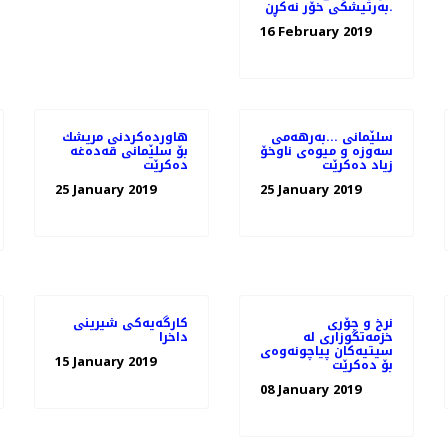
به‌رتیشكی خۆر نه‌كڕن.
16 February 2019
سلێمانی ...بەرهەمی
هاوردەكردنی مریشك
سەوزە و میوەی ناوخۆ
بۆ سلێمانی قەدەغە
زیاد دەكرێت
دەكرێت
25 January 2019
25 January 2019
نرخ و جۆری
كارگه‌یه‌كی شیرینی
خزمه‌تگوزاری له‌
داخرا
سیتیه‌كان پیاچونه‌وه‌ی
15 January 2019
08 January 2019