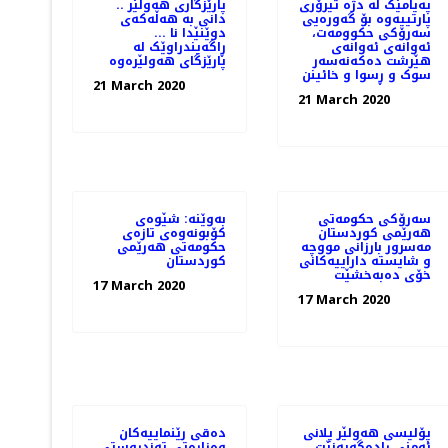
پەیامێک لە دژە تیرۆری
.. پارێزگاری هەولێر
پارتییەوە بۆ گەورەیی
دانی بە هەڵەکەی
سەرۆکی حکوومەت،
دوێنێدا نا ...
ئەوانەی ئەوانەی
ڕاگەیندراوێک لە
هێرشت دەکەنەسەر
پارێزگای هەولێرەوە
سوک و ڕسوا و خائینن
21 March 2020
21 March 2020
سەرۆکی حکومەتی
بەوێنە: شێوەی
هەرێمی کوردستان
کۆبونەوەی تازەی
مەسرور بارزانی مووچە
حکومەتی هەرێمی
و شایستە داراییەکانی
کوردستان
خۆی دەبەخشێت
17 March 2020
17 March 2020
پۆلیسی هەولێر پلانی
دەقی رێنماییەكان
ئەمنی ڕادەگەیەنێت. .
وەزارەتی تەندروستی