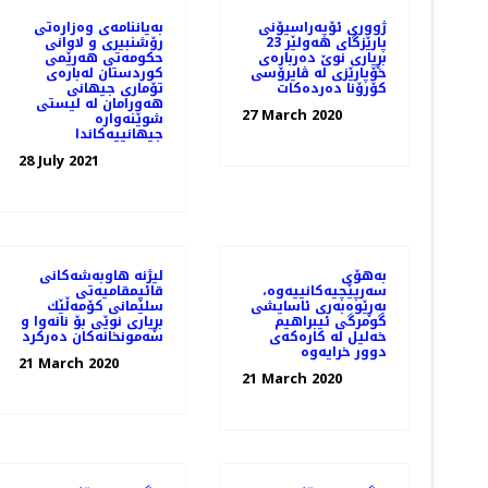
ژووری ئۆپەراسیۆنی
بەیاننامەی وەزارەتی
پارێزگای هەولێر 23
رۆشنبیری و لاوانی
بڕیاری نوێ‌ دەربارەی
حکومەتی هەرێمی
خۆپارێزی لە ڤایرۆسی
کوردستان لەبارەی
كۆرۆنا دەردەكات
تۆماری جیهانی
هەورامان لە لیستی
27 March 2020
شوێنەوارە
جیهانییەکاندا
28 July 2021
بەهۆی
لیژنه‌ هاوبه‌شه‌كانی
سەرپێچیەکانییەوە،
قائیمقامیه‌تی
بەڕێوەبەری ئاسایشی
سلێمانی كۆمه‌ڵێك
گومرگی ئیبراهیم
بڕیاری نوێی بۆ نانه‌وا و
خەلیل لە کارەکەی
سه‌مونخانه‌كان ده‌ركرد
دوور خرایەوە
21 March 2020
21 March 2020