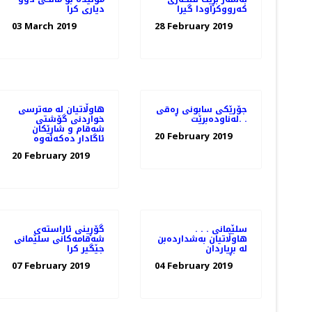
كه‌رووكراودا گیرا
دیاری كرا
03 March 2019
28 February 2019
جۆرێكی سابونی ڕه‌قی
هاوڵاتیان له‌ مەترسی
له‌ناوده‌برێت. .
خواردنی گۆشتی
شەقام و شاڕێكان
20 February 2019
20 February 2019
سلێمانی . . .
گۆڕینی ئاراسته‌ی
هاوڵاتیان به‌شدارده‌بن
شه‌قامه‌كانی سلێمانی
له‌ بڕیاردان
جێگیر كرا
07 February 2019
04 February 2019