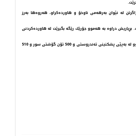
رێت.
رتن له‌ نێوان به‌رهه‌می ناوخۆ و هاورده‌كراو، هه‌روه‌ها به‌رز
ت. بڕیاریش دراوه‌ به‌ هه‌موو جۆرێك رێگه‌ بگیرێت له‌ هاورده‌كردنی
رزگار محمد ئاماژه‌ی به‌وه‌ش كرد: بڕی ئه‌و به‌روبومانه‌ی له‌ مانگی شوباتدا هاورده‌ ده‌كرێن بریتی یه‌ له‌ 600 تۆن ماسی، 500 تۆن مریشكی به‌ستوو له‌ به‌پێی پشكنینی ته‌ندروستی و 500 تۆن گۆشتی سور و 510
PREV