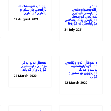
دەقی
روونكردنه‌وه‌یه‌ك له‌
راگەیەندراوەکەی
ئاژانسی پاراستن و
وەزارەتی ناوخۆی
زانیاری / زانیاری
هەرێمی کوردستان
02 August 2021
دەربارەی ڕێنماییەکانی
خۆپاراستن لە کۆرۆنا
31 July 2021
د.هەڤاڵ: ئەو وێنانەی
هه‌ڤاڵ ئه‌بو به‌كر
کە بڵاوکراونەتەوە
مژده‌ی چاره‌سه‌ری
بەشەو خەڵک
کۆرۆنای راگه‌یاند
دەرچوون بۆ سەیران
22 March 2020
کۆنن
22 March 2020