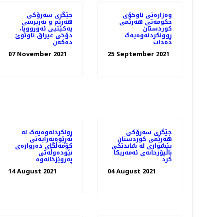
وەزارەتی ناوخۆی
جێگری سەرۆکی
حکومەتی هەرێمی
هەرێم و بەرپرسی
کوردستان
یەکێتیی ئەورووپا،
ڕوونکردنەوەیەک
دۆخى عيراق تاوتوێ
دەدات
ده‌كه‌ن
07 November 2021
25 September 2021
جێگری سەرۆکی
ڕونکردنەوەیەک لە
هەرێمی کوردستان
بەڕێوەبەرایەتی
پێشوازی لە شاندێکی
کۆمەڵگای دەروازەی
باڵیۆزخانه‌ی ئه‌مه‌ریکا
نێودەوڵەتی
کرد
پەروێزخانەوە
14 August 2021
04 August 2021