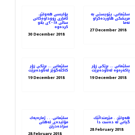
سلێمانی، پێویستی به‌
پۆلیسی هەولێر،
مریشكی هاورده‌كراو
ئاماری ڕووداوەكانی
ساڵی ٢٠١٨ی بڵاو
كردەوە
27 December 2018
30 December 2018
سلێمانی ... بڕێكی زۆر
سلێمانی ... بڕێكی زۆر
پاكه‌ره‌وه‌ له‌ناوده‌برێت
كاكڵه‌گوێز له‌ناوده‌برێت
19 December 2018
19 December 2018
هەولێر. . مێرمنداڵێك
سلێمانی. . . ژماره‌یه‌ك
گیانی لە دەست دا
مۆلیده‌ی ئه‌هلی
سزاده‌درێن
28 February 2018
28 February 2018