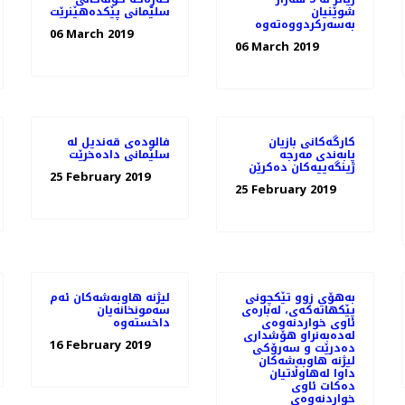
شوێنیان
سلێمانی پێكدەهێنرێت
06 March 2019
06 March 2019
كارگه‌كانی بازیان
فالوده‌ی قه‌ندیل له‌
پابه‌ندی مه‌رجه‌
سلێمانی داده‌خرێت
ژینگه‌ییه‌كان ده‌كرێن
25 February 2019
25 February 2019
به‌هۆی زوو تێكچونی
لیژنه‌ هاوبه‌شه‌كان ئه‌م
پێكهاته‌كه‌ی، لەبارەی
سه‌مونخانه‌یان
ئاوی خواردنەوەی
له‌ده‌به‌نراو هۆشداری
16 February 2019
دەدرێت و سه‌رۆكی
لیژنه هاوبه‌شه‌كان
داوا له‌هاوڵاتیان
ده‌كات ئاوی
خواردنه‌وه‌ی