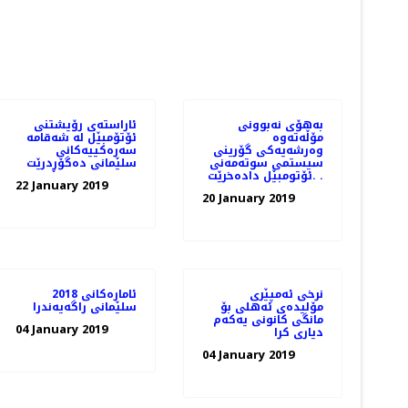
به‌هۆی نه‌بوونی
ئاراسته‌ی رۆیشتنی
مۆڵه‌ته‌وه‌
ئۆتۆمبێل له‌ شه‌قامه‌
وه‌رشه‌یه‌كی گۆرینی
سه‌ره‌كییه‌كانی
سیستمی سوته‌مه‌نی
سلێمانی ده‌گۆڕدرێت
ئۆتومبێل داده‌خرێت. .
22 January 2019
20 January 2019
نرخی ئەمپێری
ئاماره‌كانی 2018
مۆلیدەی ئەهلی بۆ
سلێمانی راگه‌یه‌ندرا
مانگی كانونی یەكەم
04 January 2019
دیاری كرا
04 January 2019