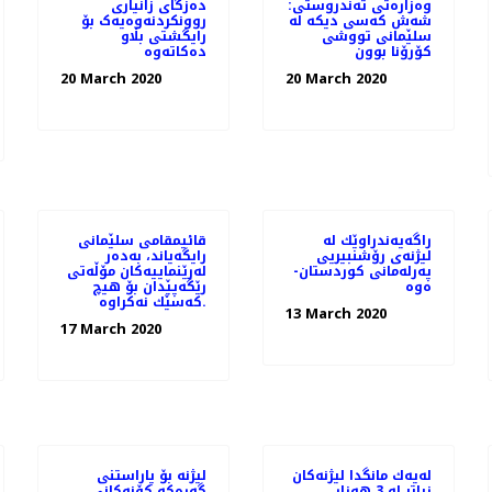
وەزارەتی تەندروستی:
دەزگای زانیاری
شەش كەسی دیكە لە
روونکردنەوەیەک بۆ
سلێمانی تووشی
رایگشتی بڵاو
كۆرۆنا بوون
دەکاتەوە
20 March 2020
20 March 2020
راگه‌یه‌ندراوێك لە
قائیمقامی سلێمانی
لیژنەی رۆشنبیریی
رایگه‌یاند، به‌ده‌ر
پەرلەمانی كوردستان-
له‌رێنماییه‌كان مۆڵه‌تی
ەوە
رێگه‌پێدان بۆ هیچ
كه‌سێك نه‌كراوه‌.
13 March 2020
17 March 2020
له‌یه‌ك مانگدا لیژنه‌كان
لیژنە بۆ پاراستنی
زیاتر له‌ 3 هه‌زار
گەڕەكە كۆنەكانی