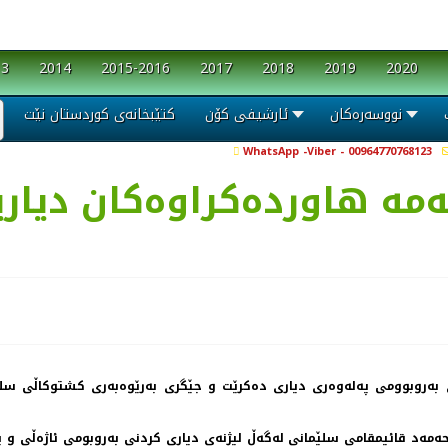
13
2014
2015-2016
2017
2018
2019
2020
نووسەرەکان
ئارشیفی کۆن
کتێبخانەی کوردستان نێت
WhatsApp -Viber - 00964770768123
‌مه‌ هاورده‌كراوه‌كان دیار
به‌روبوومی په‌له‌وه‌ری دیاری ده‌كرێت و جێگری به‌رێوه‌به‌ری كشتوكاڵی سلێم
انی قائیمقامیه‌ت ئاوات محه‌مه‌د قائیمقامی سلێمانی له‌گه‌ڵ لیژنه‌ی دیاری كردنی به‌روبومی 