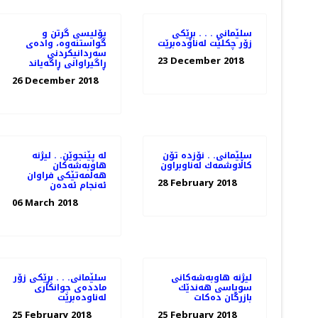
سلێمانی . . . بڕێكی
پۆلیسی گرتن و
زۆر چكلێت له‌ناوده‌برێت
گواستنەوە، وادەی
سەردانیكردنی
23 December 2018
ڕاگیراوانی ڕاگەیاند
26 December 2018
سلێمانی. . نۆزده‌ تۆن
له‌ پێنجوێن. . لیژنه‌
كاڵاوشمه‌ك له‌ناوبراون
هاوبه‌شه‌كان
هه‌ڵمه‌تێكی فراوان
28 February 2018
ئه‌نجام ئه‌ده‌ن
06 March 2018
لیژنه‌ هاوبه‌شه‌كانی
سلێمانی. . . بڕێكی زۆر
سوپاسی هه‌ندێك
مادده‌ی جوانكاری
بازرگان ده‌كات
له‌ناوده‌برێت
25 February 2018
25 February 2018