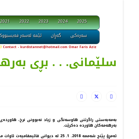
2021
2022
2023
2024
2025
سەرەکی
گەڕان
ئێمە لەسەر فەیسبووک
Contact - kurdistannet@hotmail.com Omar Faris Aziz
سلێمانی. . . بڕی به‌رهه
به‌مه‌به‌ستی راگرتنی هاوسه‌نگی و زیاد نه‌بوونی نرخ، هاورده‌ی 
به‌رهه‌مه‌كان هاورده‌ ده‌كرێت.
ئه‌مڕۆ پێنج شه‌ممه‌ 2018. 1. 25 له‌ دیو