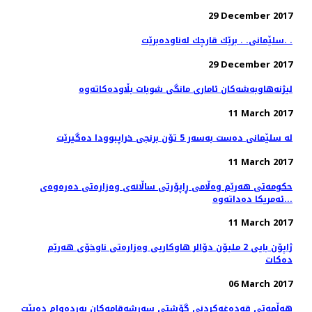
29 December 2017
سلێمانی. . برێك قارچك له‌ناوده‌برێت. .
29 December 2017
11 March 2017
له‌ سلێمانی ده‌ست به‌سه‌ر 5 تۆن برنجی خراپبوودا ده‌گیرێت
11 March 2017
حکومەتی هەرێم وەڵامی ڕاپۆرتی ساڵانەی وەزارەتی دەرەوەی
ئەمریکا دەداتەوە...
11 March 2017
ژاپۆن بایی 2 ملیۆن دۆالر هاوكاریی وەزارەتی ناوخۆی هەرێم
دەكات
06 March 2017
هه‌ڵمه‌تی قه‌ده‌غه‌كردنی گۆشتی سه‌رشه‌قامه‌كان به‌رده‌وام ده‌بێت