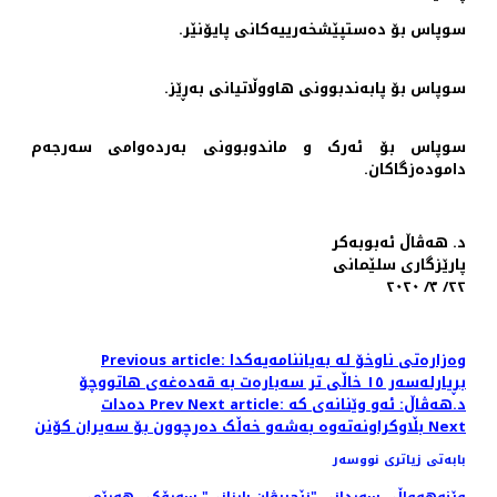
سوپاس بۆ دەستپێشخەرییەکانی پایۆنێر.
سوپاس بۆ پابەندبوونی هاووڵاتیانی بەڕێز.
سوپاس بۆ ئەرک و ماندوبوونی بەردەوامی سەرجەم
دامودەزگاکان.
د. هەڤاڵ ئەبوبەکر
پارێزگاری سلێمانی
٢٢/ ٣/ ٢٠٢٠
Previous article: وەزارەتی ناوخۆ لە بەیاننامەیەکدا
بڕیارلەسەر ١٥ خاڵی تر سەبارەت بە قەدەغەی هاتووچۆ
Next article: د.هەڤاڵ: ئەو وێنانەی کە
Prev
دەدات
Next
بڵاوکراونەتەوە بەشەو خەڵک دەرچوون بۆ سەیران کۆنن
بابەتی زیاتری نووسەر