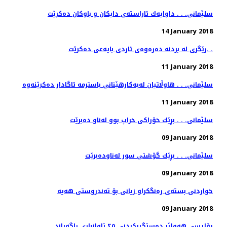
سلێمانی. . . داوایه‌ك ئاراسته‌ی دایكان و باوكان ده‌كرێت
14 January 2018
رێگری له‌ بردنه‌ ده‌ره‌وه‌ی ئاردی بایه‌عی ده‌كرێت. .
11 January 2018
11 January 2018
سلێمانی. . . بڕێك خۆراكی خراپ بوو له‌ناو ده‌برێت
09 January 2018
سلێمانی. . . بڕێك گۆشتی سور له‌ناوده‌برێت
09 January 2018
09 January 2018
پۆلیسی هەولێر دەستگیركردنی ٢٥ تاوانباری ڕاگەیاند