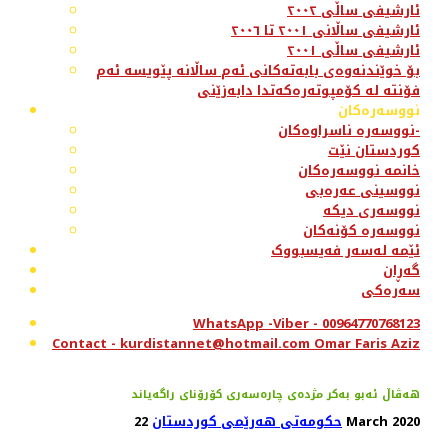
ئارشیفی ساڵی ٢٠٠٢
ئارشیفی ساڵانی ٢٠٠١ تا ٢٠٠٦
ئارشیفی ساڵی ٢٠٠١
بۆ خوێندنەوەی بابەتەکانی ئەم ساڵانە پێویسە ئەم
فۆنتە لە کۆمپوتەرەکەتدا دابەزێنی
نووسەرەکان
نووسەرە ناسراوەکان-
کوردستان نێت
خانمە نووسەرەکان
نووسینی عەرەبی
نووسەری دیکە
نووسەرە کۆنەکان
ئێمە لەسەر فەیسبووک
گەڕان
سەرەکی
WhatsApp -Viber - 00964770768123
Contact - kurdistannet@hotmail.com Omar Faris Aziz
هه‌ڤاڵ ئه‌بو به‌كر مژده‌ی چاره‌سه‌ری کۆرۆنای راگه‌یاند
22 March 2020
حکومەتی هەرێمی کوردستان