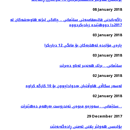
08 January 2018
راگه‌یاندنی قائیمقامیه‌تی سلێمانی .. چالاكی لیژنه‌ هاوبه‌شه‌كان له‌
03 January 2018
پاره‌ی مۆلیده‌ ئه‌هلیه‌كان بۆ مانگی 12 دیاریكرا
03 January 2018
سلێمانی. . برێك هه‌نجیر له‌ناو ده‌برێت
02 January 2018
02 January 2018
سلێمانی. . سه‌وزه‌و میوه‌ی ته‌ندروست به‌رهه‌م ده‌هێنرێت. .
29 December 2017
پۆلیسی هەولێر پلانی ئەمنی ڕادەگەیەنێت