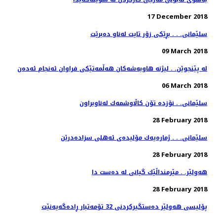
17 December 2018
سلێمانی. . . بڕێكی زۆر تایت له‌ناو ده‌برێت
09 March 2018
له‌ پێنجوێن. . لیژنه‌ هاوبه‌شه‌كان هه‌ڵمه‌تێكی فراوان ئه‌نجام ئه‌ده‌ن
06 March 2018
سلێمانی. . نۆزده‌ تۆن كاڵاوشمه‌ك له‌ناوبراون
28 February 2018
سلێمانی. . . ژماره‌یه‌ك مۆلیده‌ی ئه‌هلی سزاده‌درێن
28 February 2018
هەولێر. . مێرمنداڵێك گیانی لە دەست دا
28 February 2018
پۆلیسی هەولێر دەستگیركردنی 32 تۆمەتبار ڕادەگەیەنێت