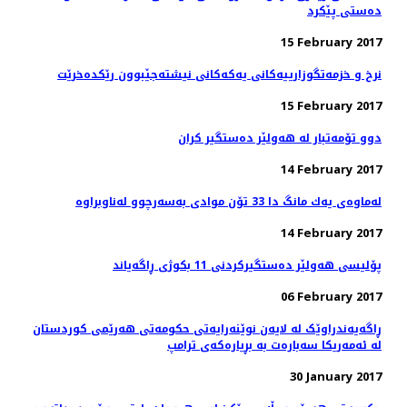
ده‌ستی پێكرد
15 February 2017
نرخ و خزمه‌تگوزارییه‌كانی یه‌كه‌كانی نیشته‌جێبوون رێكده‌خرێت
15 February 2017
دوو تۆمەتبار لە هەولێر دەستگیر كران
14 February 2017
14 February 2017
پۆلیسی هەولێر دەستگیركردنی 11 بكوژی ڕاگەیاند
06 February 2017
ڕاگەیەندراوێک لە لایەن نوێنەرایەتی حکومەتی هەرێمی کوردستان
لە ئەمەریکا سەبارەت بە بڕیارەکەی ترامپ
30 January 2017