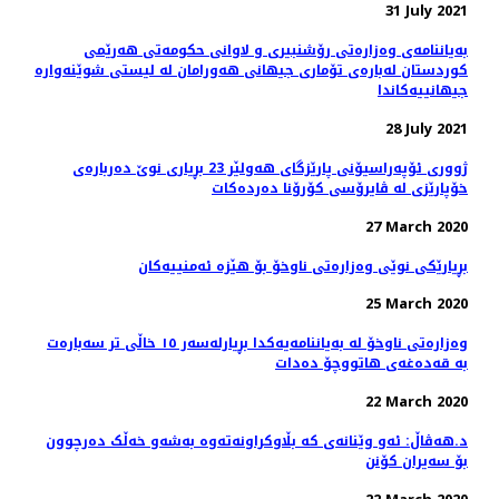
31 July 2021
بەیاننامەی وەزارەتی رۆشنبیری و لاوانی حکومەتی هەرێمی
کوردستان لەبارەی تۆماری جیهانی هەورامان لە لیستی شوێنەوارە
جیهانییەکاندا
28 July 2021
ژووری ئۆپەراسیۆنی پارێزگای هەولێر 23 بڕیاری نوێ‌ دەربارەی
خۆپارێزی لە ڤایرۆسی كۆرۆنا دەردەكات
27 March 2020
بڕیارێكی نوێی وەزارەتی ناوخۆ بۆ هێزە ئەمنییەكان
25 March 2020
وەزارەتی ناوخۆ لە بەیاننامەیەکدا بڕیارلەسەر ١٥ خاڵی تر سەبارەت
بە قەدەغەی هاتووچۆ دەدات
22 March 2020
د.هەڤاڵ: ئەو وێنانەی کە بڵاوکراونەتەوە بەشەو خەڵک دەرچوون
بۆ سەیران کۆنن