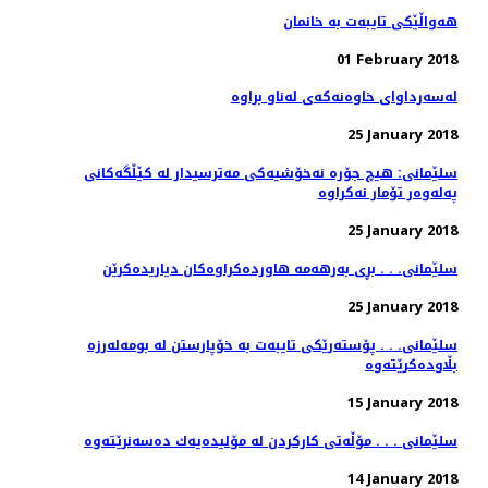
هه‌واڵێكی تایبه‌ت به‌ خانمان
01 February 2018
25 January 2018
سلێمانی: هیچ جۆره‌ نه‌خۆشیه‌كی مه‌ترسیدار له‌ كێڵگه‌كانی
25 January 2018
سلێمانی. . . بڕی به‌رهه‌مه‌ هاورده‌كراوه‌كان دیاریده‌كرێن
25 January 2018
سلێمانی. . . پۆسته‌رێكی تایبه‌ت به‌ خۆپارستن له‌ بومه‌له‌رزه‌
15 January 2018
سلێمانی . . . مۆڵەتی كاركردن لە مۆلیدەیەك دەسەنرێتەوە
14 January 2018