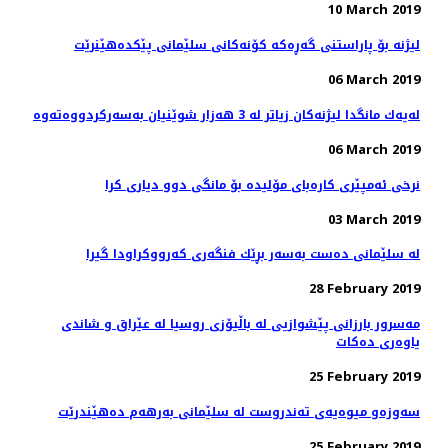
10 March 2019
لیژنە بۆ پاراستنی گەڕەكە كۆنەكانی سلێمانی پێكدەهێنرێت
06 March 2019
06 March 2019
نرخی ئه‌مپێری كاره‌بای مۆلیده‌ بۆ مانگی دوو دیاری كرا
03 March 2019
له‌ سلێمانی ده‌ست به‌سه‌ر بڕێك فنگه‌ری كه‌رووكراودا گیرا
28 February 2019
مه‌سرور بارزانی پێشوازیی لە باڵیۆزی روسیا لە عێراق و شاندی
یاوه‌ری ده‌كات
25 February 2019
سه‌وزه‌و میوه‌یه‌ی ته‌ندروست له‌ سلێمانی به‌رهه‌م ده‌هێندرێت
25 February 2019