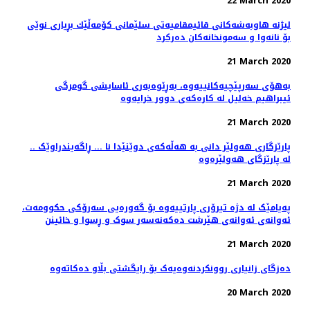
22 March 2020
لیژنه‌ هاوبه‌شه‌كانی قائیمقامیه‌تی سلێمانی كۆمه‌ڵێك بڕیاری نوێی
بۆ نانه‌وا و سه‌مونخانه‌كان ده‌ركرد
21 March 2020
بەهۆی سەرپێچیەکانییەوە، بەڕێوەبەری ئاسایشی گومرگی
ئیبراهیم خەلیل لە کارەکەی دوور خرایەوە
21 March 2020
.. پارێزگاری هەولێر دانی بە هەڵەکەی دوێنێدا نا ... ڕاگەیندراوێک
لە پارێزگای هەولێرەوە
21 March 2020
پەیامێک لە دژە تیرۆری پارتییەوە بۆ گەورەیی سەرۆکی حکوومەت،
ئەوانەی ئەوانەی هێرشت دەکەنەسەر سوک و ڕسوا و خائینن
21 March 2020
دەزگای زانیاری روونکردنەوەیەک بۆ رایگشتی بڵاو دەکاتەوە
20 March 2020