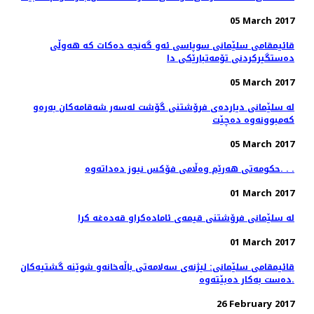
05 March 2017
قائیمقامی سلێمانی سوپاسی ئه‌و گه‌نجه‌ ده‌كات كه‌ هه‌وڵی
ده‌ستگیركردنی تۆمه‌تبارێكی دا
05 March 2017
له‌ سلێمانی دیارده‌ی فرۆشتنی گۆشت له‌سه‌ر شه‌قامه‌كان به‌ره‌و
كه‌مبوونه‌وه‌ ده‌چێت
05 March 2017
حکومەتی هەرێم وەڵامی فۆکس نیوز دەداتەوە. . .
01 March 2017
له‌ سلێمانی فرۆشتنی قیمه‌ی ئاماده‌كراو قه‌ده‌غه‌ كرا
01 March 2017
قائیمقامی سلێمانی: لیژنه‌ی سه‌لامه‌تی باڵه‌خانه‌و شوێنه‌ گشتیه‌كان
ده‌ست به‌كار ده‌بێته‌وه‌.
26 February 2017