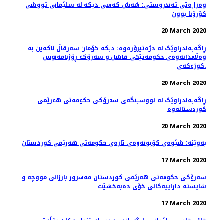
وەزارەتی تەندروستی: شەش كەسی دیكە لە سلێمانی تووشی
كۆرۆنا بوون
20 March 2020
ڕاگەیەندراوێک لە دژەتیرۆرەوە: دیکە خۆمان سەرقاڵ ناکەین بە
وەڵامدانەوەی حکومەتێکی فاشل و سەرۆکە ڕۆژنامەنوس
کوژەکەی.
20 March 2020
ڕاگەیەندراوێک لە نووسینگەی سەرۆکی حکومەتی هەرێمی
کوردستانەوە
20 March 2020
بەوێنە: شێوەی کۆبونەوەی تازەی حکومەتی هەرێمی کوردستان
17 March 2020
سەرۆکی حکومەتی هەرێمی کوردستان مەسرور بارزانی مووچە و
شایستە داراییەکانی خۆی دەبەخشێت
17 March 2020