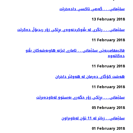
سلێمانی. . . گه‌صی تاكسی داده‌خرێت
13 February 2018
سلێمانی. . . رێگری له‌ بڵاوكردنه‌وه‌ی بڕێكی زۆر ریدبۆڵ ده‌كرێت
11 February 2018
قائیمقامییه‌تی سلێمانی . . ئاماری لیژنه‌ هاوبه‌شه‌كان بڵاو
11 February 2018
هەشت كۆگای دەرمان لە هەولێر داخران
11 February 2018
سلێمانی. . . بڕێكی زۆر جگه‌ری به‌ستوو له‌ناوده‌برێت
05 February 2018
سلێمانی. . زیاتر له‌ 11 تۆن له‌ناوبراون
01 February 2018