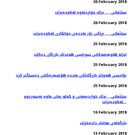
26 February 2018
سلێمانی. . . برێك خواردنه‌وه‌ له‌ناوده‌برێت
26 February 2018
سلێمانی. . . بڕێكی زۆر مادده‌ی جوانكاری له‌ناوده‌برێت
25 February 2018
لیژنه‌ هاوبه‌شه‌كانی سوپاسی هه‌ندێك بازرگان ده‌كات
25 February 2018
پۆلیسی هەولێر بازرگانێكی ماددە هۆشبەرەكانی دەستگیر كرد
25 February 2018
سلێمانی. . برێك خوارده‌مه‌نی و كه‌لو په‌لی ماوه‌ به‌سه‌رچوو
له‌ناوده‌برێت. .
16 February 2018
نێرگه‌له‌ی مه‌لیك داده‌خرێت
13 February 2018