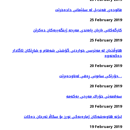
فالوده‌ی قه‌ندیل له‌ سلێمانی داده‌خرێت
25 February 2019
كارگه‌كانی بازیان پابه‌ندی مه‌رجه‌ ژینگه‌ییه‌كان ده‌كرێن
25 February 2019
هاوڵاتیان له‌ مەترسی خواردنی گۆشتی شەقام و شاڕێكان ئاگادار
20 February 2019
جۆرێكی سابونی ڕه‌قی له‌ناوده‌برێت. .
20 February 2019
20 February 2019
لیژنه‌ هاوبه‌شه‌كان ژماره‌یه‌كی نوێ بۆ سكاڵا ته‌رخان ده‌كات
19 February 2019