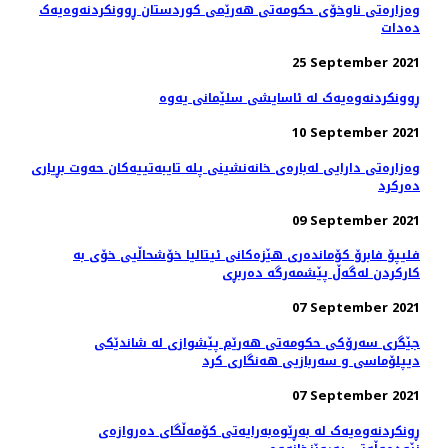
وەزارەتی ناوخۆی حکومەتی هەرێمی کوردستان ڕوونکردنەوەیەک
دەدات
25 September 2021
ڕوونکردنەوەیەک لە ئاسایشی سلێمانی یەوە
10 September 2021
وەزارەتی دارایی لەبارەی خانەنشینی پلە تایبەتییەکان حەوت بڕیاری
دەرکرد
09 September 2021
فلیپۆ فابرۆ کۆماندەری هێزەکانی ئیتالیا خۆشحاڵیی خۆی بە
كاركردن لەگەڵ پێشمەرگە دەربڕی
07 September 2021
جێگری سەرۆکی حکومەتی هەرێم پێشوازی لە شاندێکی
دیپلۆماسی و سەربازیی هەنگاری کرد
07 September 2021
ڕونکردنەوەیەک لە بەڕێوەبەرایەتی کۆمەڵگای دەروازەی