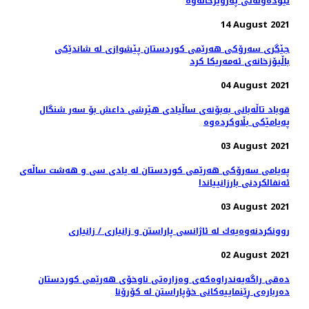
نێودەوڵەتی پەروێزخانەوە
14 August 2021
جێگری سەرۆکی هەرێمی کوردستان پێشوازی لە شاندێکی
باڵیۆزخانه‌ی ئه‌مه‌ریکا کرد
04 August 2021
قوباد تاڵەبانی بەبۆنەی ساڵیادی هێرشی داعش بۆ سەر شنگال
پەیامێکی بڵاوکردەوە
03 August 2021
پەیامی سەرۆکی هەرێمی کوردستان له‌ يادى سى و هه‌شت ساڵه‌ى
ئه‌نفالكردنى بارزانيياندا
03 August 2021
روونكردنه‌وه‌یه‌ك له‌ ئاژانسی پاراستن و زانیاری / زانیاری
02 August 2021
دەقی راگەیەندراوەکەی وەزارەتی ناوخۆی هەرێمی کوردستان
دەربارەی ڕێنماییەکانی خۆپاراستن لە کۆرۆنا