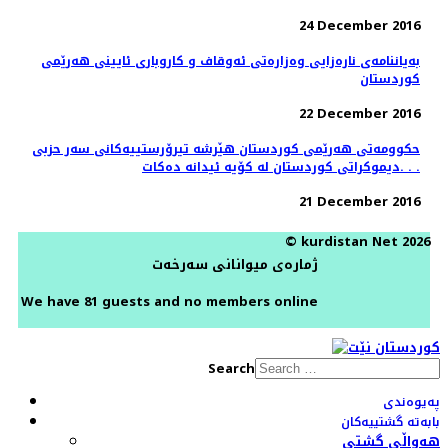
24 December 2016
بەیاننامەی نارەزایی وەزارەتی ئەوقاف و كاروباری ئایینی هەرێمی
كوردستان
22 December 2016
حكوومه‌تى هه‌رێمى كوردستان هێرشە تیرۆرستییه‌کانی سەر حزبی
دیموکراتی کوردستان لە کۆیە ئیدانە دەكات. . .
21 December 2016
© kurdistan Net 2026
ژمارەی میوانانی سەرخەت
We have 81 guests and no members online
Search
پەیوەندی
بابەتە گشتییەکان
هەواڵی گشتی