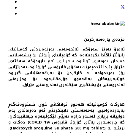
مژدەی چارەسەرکردن
ئەمڕۆ بەڕێز سەرۆکی ئەنجومەنی بەڕێوەبردنی کۆمپانیای
پایۆنێر ئاگاداریکردینەوە، کە كۆمپانیای پایۆنێر بۆ پیشەسازیی
دەرمان بەوپەڕی تواناوە سەرباری ئەم بارودۆخە سەختەی
عێراق پێیدا تێدەپەڕێت بەھۆی ڤایرۆسی كۆرۆناوە، بەدرێژایی
رۆژ بەردەوامە لە کارکردن بۆ بەرھەمھێنانی گیراوە
خوێنبەرییەكان بەھەموو جۆرەكانیەوە بۆ وەزارەتی
تەندروستی بۆ پشتگیری سێكتەری تەندروستی عێراق.
ھاوكات كۆمپانیاكە هەموو تواناکانی خۆی خستووەتەگەڕ
بەبەردەوامیی، بەمەبەستی دابینكردنی ئەو دەرمانەی بەم
دواییانە بڕیاری لەسەر دراوە بەپێی لێكۆڵینەوە جیھانییەكان،
كە چارەسەری پەتای كۆرۆنا ڤایرۆس (COVID 19) دەكات و
بریتیە لە (Hydroxychloroquine Sulphate 200 mg tablet)،