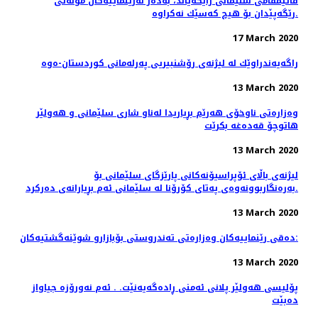
قائیمقامی سلێمانی رایگه‌یاند، به‌ده‌ر له‌رێنماییه‌كان مۆڵه‌تی
رێگه‌پێدان بۆ هیچ كه‌سێك نه‌كراوه‌.
17 March 2020
راگه‌یه‌ندراوێك لە لیژنەی رۆشنبیریی پەرلەمانی كوردستان-ەوە
13 March 2020
وەزارەتی ناوخۆی هەرێم بڕیاریدا لەناو شاری سلێمانی و هەولێر
هاتوچۆ قەدەغە بکرێت
13 March 2020
لیژنەی باڵای ئۆپراسیۆنەكانی پارێزگای سلێمانی بۆ
بەرەنگاربوونەوەی پەتای كۆرۆنا لە سلێمانی ئەم بڕیارانەی دەرکرد.
13 March 2020
دەقی رێنماییەكان وەزارەتی تەندروستی بۆبازارو شوێنەگشتیەکان:
13 March 2020
پۆلیسی هەولێر پلانی ئەمنی ڕادەگەیەنێت. . ئەم نەورۆزە جیاواز
دەبێت