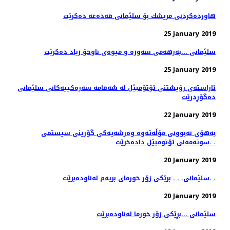
هاوردەكردنی مریشك بۆ سلێمانی قەدەغە دەكرێت
25 January 2019
سلێمانی ...بەرهەمی سەوزە و میوەی ناوخۆ زیاد دەكرێت
25 January 2019
ئاراسته‌ی رۆیشتنی ئۆتۆمبێل له‌ شه‌قامه‌ سه‌ره‌كییه‌كانی سلێمانی
ده‌گۆڕدرێت
22 January 2019
به‌هۆی نه‌بوونی مۆڵه‌ته‌وه‌ وه‌رشه‌یه‌كی گۆرینی سیستمی
سوته‌مه‌نی ئۆتومبێل داده‌خرێت. .
20 January 2019
سلێمانی. . . برێكی زۆر خورمای بریه‌م له‌ناوده‌برێت. .
20 January 2019
سلێمانی ...بڕێكی زۆر خورما له‌ناوده‌برێت