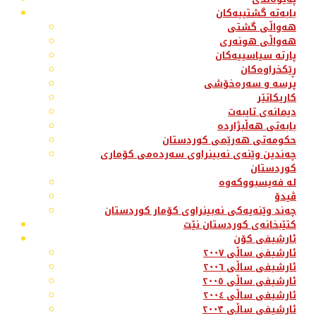
بابەتە گشتییەکان
هەواڵی گشتی
هەواڵی هونەری
پارتە سیاسییەکان
ڕێکخراوەکان
پرسە و سەرەخۆشی
کاریکاتێر
دیمانەی تایبەت
بابەتی هەڵبژاردە
حکومەتی هەرێمی کوردستان
چەندین وێنەی نەبینراوی سەردەمی کۆماری
کوردستان
لە فەیسبووکەوە
ڤیدۆ
چەند وێنەیەکی نەبینراوی کۆمار کوردستان
کتێبخانەی کوردستان نێت
ئارشیفی کۆن
ئارشیفی ساڵی ٢٠٠٧
ئارشیفی ساڵی ٢٠٠٦
ئارشیفی ساڵی ٢٠٠٥
ئارشیفی ساڵی ٢٠٠٤
ئارشیفی ساڵی ٢٠٠٣