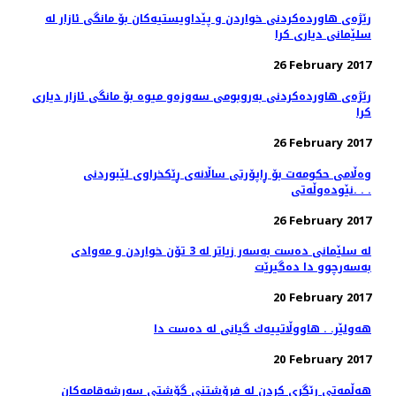
رێژه‌ی هاورده‌كردنی خواردن و پێداویستیه‌كان بۆ مانگی ئازار له‌
سلێمانی دیاری كرا
26 February 2017
رێژه‌ی هاورده‌كردنی به‌روبومی سه‌وزه‌و میوه‌ بۆ مانگی ئازار دیاری
كرا
26 February 2017
وەڵامی حکومەت بۆ ڕاپۆرتی ساڵانەی ڕێکخراوى لێبوردنى
نێودەوڵەتى. . .
26 February 2017
له‌ سلێمانی ده‌ست به‌سه‌ر زیاتر له‌ 3 تۆن خواردن و مه‌وادی
به‌سه‌رچوو دا ده‌گیرێت
20 February 2017
هەولێر. . هاووڵاتییەك گیانی لە دەست دا
20 February 2017
هه‌ڵمه‌تی رێگری كردن له‌ فرۆشتنی گۆشتی سه‌رشه‌قامه‌كان