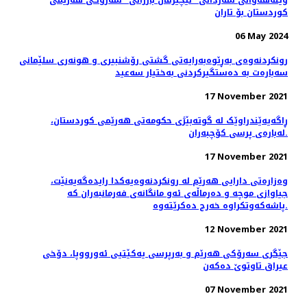
وێنه‌هه‌واڵی سه‌ردانی "نێچیرڤان بارزانی" سەرۆکی هەرێمی
کوردستان بۆ تاران
06 May 2024
رونکردنەوەی بەڕێوەبەرایەتی گشتی رۆشنبیری و هونەری سلێمانی
سەبارەت بە دەستگیرکردنی بەختیار سەعید
17 November 2021
ڕاگەیەێندراوێک لە گوتەبێژی حکومەتی ھەرێمی کوردستان،
لەبارەی پرسی کۆچبەران.
17 November 2021
وەزارەتی دارایی هەرێم لە رونکردنەوەیەکدا رایدەگەیەنێت،
جیاوازی موچە و دەرماڵەی ئەو مانگانەی فەرمانبەران کە
پاشەکەوتکراوە خەرج دەکرێتەوە.
12 November 2021
جێگری سەرۆکی هەرێم و بەرپرسی یەکێتیی ئەورووپا، دۆخى
عيراق تاوتوێ ده‌كه‌ن
07 November 2021