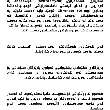
سەرباری ئامادەكراوی (Azithromycin). بەرھەمەكە بە
كرداریی و لەناو لیستی ئامادەكراوانی كۆمپانیاكەماندا
بەناوی (Zitroneer 500 mg) ئومێد وایە دەست بكرێت بە
بەرھەمھێنانی لەچەند رۆژێكی كەمی داھاتوودا، كە
دەتوانرێت لە مانگی داھاتوودا بەبێ بەرامبەر بگاتە دەست
نەخۆش، لەپێناو دڵسۆزیی و پابەندیی كۆمپانیاكەمان بۆ هەر
یارمەتییەک كە بەرپرسیارێتی نیشتمانیی دەیخوازێت.
ئەم هەنگاوە، هەنگاوێکی تەندروستیی زانستیی گرنگ
دەبێت بۆ سەرکەوتن بەسەر پەتای کۆرۆنادا.
پارێزگاری سلێمانی پشتیوانیی تەواوی پارێزگای سلێمانی بۆ
سەرخستنی ئەم هەنگاوانە دەربڕی و، سوپاسی کاری
دڵسۆزانەو بەرپرسیارانەی کۆمپانیای پایۆنێری کرد.
هەموو هاووڵاتیانی خۆشەویست دڵنیا دەکەینەوە، کە لەسەر
هەموو ئاست و تەوەرەکان بەردەوام دەبین بۆ تێپەڕاندنی
ئەم دۆخە مەترسیدارەو زاڵبوونی تەواویی بەسەر ئەم
پەتایەدا.