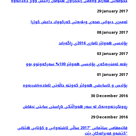
29 January 2017
ئەمیری دیوانی صحەی ویلایەتی كه‌ركووك داعش کوژرا
08 January 2017
پۆلیسی هەولێر ئاماری 2016ی ڕاگەیاند
03 January 2017
پلانە ئەمنییەكەی پۆلیسی هەولێر 100% سەركەوتوو بوو
01 January 2017
پۆلیس و ئاسایشی هەولێر كەوتنە حاڵەتی ئامادەباشییەوە
30 December 2016
ڕوونکردنەوەیەک لە سەر هەواڵێکی ناڕاستی سایتی نیقاش
29 December 2016
قائیمقامی سلێمانی "2017 ساڵی ئاشته‌وایی و كۆتایی هێنانی
كێشه‌و قه‌یرانه‌كان بێت"