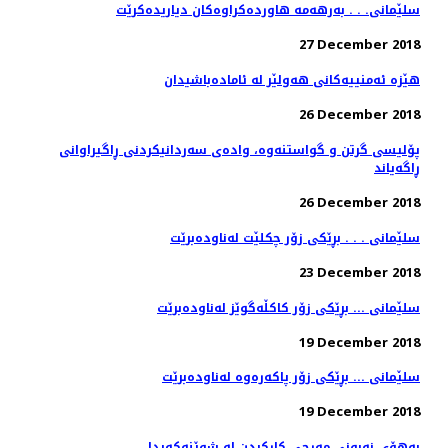
سلێمانی. . . به‌رهه‌مه‌ هاورده‌كراوه‌كان دیاریده‌كرێت
27 December 2018
هێزە ئەمنییەكانی هەولێر لە ئامادەباشیدان
26 December 2018
پۆلیسی گرتن و گواستنەوە، وادەی سەردانیكردنی ڕاگیراوانی
ڕاگەیاند
26 December 2018
سلێمانی . . . بڕێكی زۆر چكلێت له‌ناوده‌برێت
23 December 2018
سلێمانی ... بڕێكی زۆر كاكڵه‌گوێز له‌ناوده‌برێت
19 December 2018
سلێمانی ... بڕێكی زۆر پاكه‌ره‌وه‌ له‌ناوده‌برێت
19 December 2018
به‌هۆی نه‌بونی مه‌رجی كاركردن له‌ شوێنه‌كه‌یدا