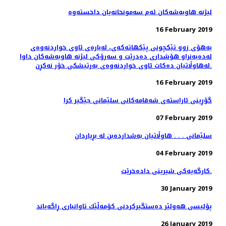
16 February 2019
به‌هۆی زوو تێكچونی پێكهاته‌كه‌ی، لەبارەی ئاوی خواردنەوەی
له‌ده‌به‌نراو هۆشداری دەدرێت و سه‌رۆكی لیژنه هاوبه‌شه‌كان داوا
له‌هاوڵاتیان ده‌كات ئاوی خواردنه‌وه‌ی به‌رتیشكی خۆر نه‌كڕن.
16 February 2019
گۆڕینی ئاراسته‌ی شه‌قامه‌كانی سلێمانی جێگیر كرا
07 February 2019
سلێمانی . . . هاوڵاتیان به‌شدارده‌بن له‌ بڕیاردان
04 February 2019
کارگەیەکی شیرینی دادەخرێت.
30 January 2019
پۆلیسی هەولێر دەستگیركردنی كۆمەڵێك تاوانباری ڕاگەیاند
26 January 2019