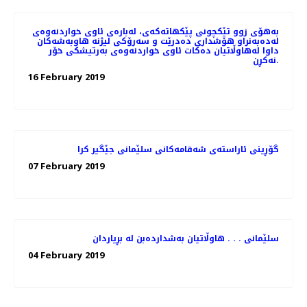
به‌هۆی زوو تێكچونی پێكهاته‌كه‌ی، لەبارەی ئاوی خواردنەوەی
له‌ده‌به‌نراو هۆشداری دەدرێت و سه‌رۆكی لیژنه هاوبه‌شه‌كان
داوا له‌هاوڵاتیان ده‌كات ئاوی خواردنه‌وه‌ی به‌رتیشكی خۆر
نه‌كڕن.
16 February 2019
گۆڕینی ئاراسته‌ی شه‌قامه‌كانی سلێمانی جێگیر كرا
07 February 2019
سلێمانی . . . هاوڵاتیان به‌شدارده‌بن له‌ بڕیاردان
04 February 2019