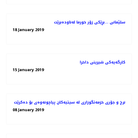
سلێمانی ...بڕێكی زۆر خورما له‌ناوده‌برێت
18 January 2019
كارگه‌یه‌كی شیرینی داخرا
15 January 2019
08 January 2019