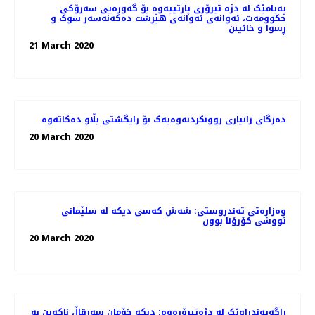
پەیامێک لە دژە تیرۆری پارتییەوە بۆ گەورەیی سەرۆکی
حکوومەت، ئەوانەی ئەوانەی هێرشت دەکەنەسەر سوک و
ڕسوا و خائینن
21 March 2020
دەزگای زانیاری روونکردنەوەیەک بۆ رایگشتی بڵاو دەکاتەوە
20 March 2020
وەزارەتی تەندروستی: شەش كەسی دیكە لە سلێمانی
تووشی كۆرۆنا بوون
20 March 2020
ڕاگەیەندراوێک لە دژەتیرۆرەوە: دیکە خۆمان سەرقاڵ ناکەین بە