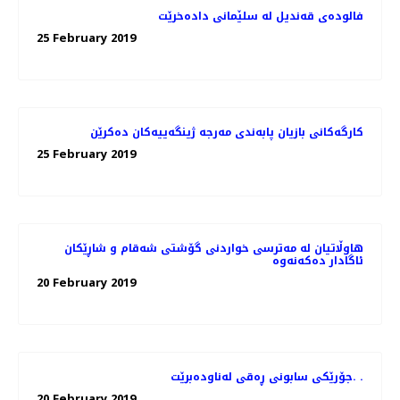
فالوده‌ی قه‌ندیل له‌ سلێمانی داده‌خرێت
25 February 2019
كارگه‌كانی بازیان پابه‌ندی مه‌رجه‌ ژینگه‌ییه‌كان ده‌كرێن
25 February 2019
هاوڵاتیان له‌ مەترسی خواردنی گۆشتی شەقام و شاڕێكان
20 February 2019
جۆرێكی سابونی ڕه‌قی له‌ناوده‌برێت. .
20 February 2019