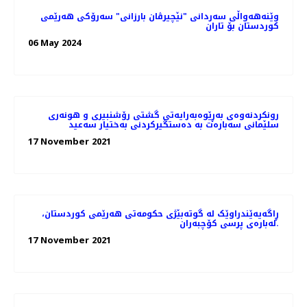
وێنه‌هه‌واڵی سه‌ردانی "نێچیرڤان بارزانی" سەرۆکی هەرێمی
کوردستان بۆ تاران
06 May 2024
رونکردنەوەی بەڕێوەبەرایەتی گشتی رۆشنبیری و هونەری
سلێمانی سەبارەت بە دەستگیرکردنی بەختیار سەعید
17 November 2021
ڕاگەیەێندراوێک لە گوتەبێژی حکومەتی ھەرێمی کوردستان،
لەبارەی پرسی کۆچبەران.
17 November 2021