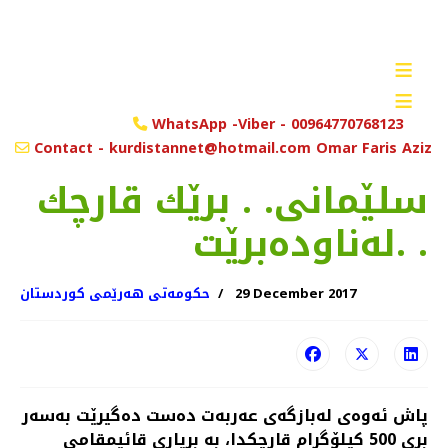
≡
≡
WhatsApp -Viber - 00964770768123
Contact - kurdistannet@hotmail.com Omar Faris Aziz
سلێمانی. . برێك قارچك
له‌ناوده‌برێت. .
29 December 2017
حکومەتی هەرێمی کوردستان
پاش ئه‌وه‌ی له‌بازگه‌ی عه‌ربه‌ت ده‌ست ده‌گیرێت به‌سه‌ر
بری 500 كیلۆگرام قارچكدا، به‌ بریاری قائیمقامی