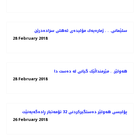
سلێمانی. . . ژماره‌یه‌ك مۆلیده‌ی ئه‌هلی سزاده‌درێن
28 February 2018
هەولێر. . مێرمنداڵێك گیانی لە دەست دا
28 February 2018
پۆلیسی هەولێر دەستگیركردنی 32 تۆمەتبار ڕادەگەیەنێت
26 February 2018