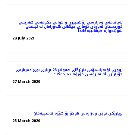
بەیاننامەی وەزارەتی رۆشنبیری و لاوانی حکومەتی هەرێمی
کوردستان لەبارەی تۆماری جیهانی هەورامان لە لیستی
شوێنەوارە جیهانییەکاندا
28 July 2021
ژووری ئۆپەراسیۆنی پارێزگای هەولێر 23 بڕیاری نوێ‌ دەربارەی
خۆپارێزی لە ڤایرۆسی كۆرۆنا دەردەكات
27 March 2020
بڕیارێكی نوێی وەزارەتی ناوخۆ بۆ هێزە ئەمنییەكان
25 March 2020