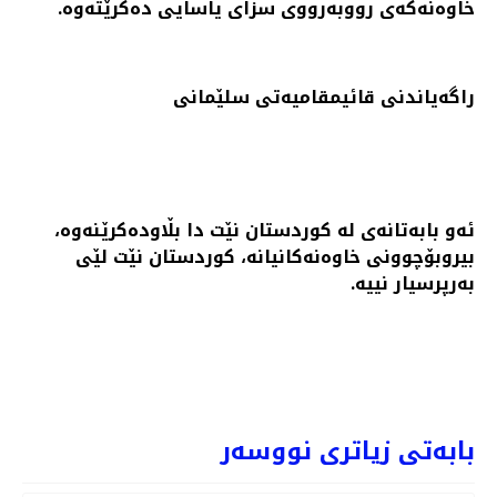
خاوه‌نه‌كه‌ی رووبه‌رووی سزای یاسایی ده‌كرێته‌وه‌.
راگه‌یاندنی قائیمقامیه‌تی سلێمانی
ئه‌و بابه‌تانه‌ی له‌ کوردستان نێت دا بڵاوده‌کرێنه‌وه‌،
بیروبۆچوونی خاوه‌نه‌کانیانه‌، کوردستان نێت لێی
به‌رپرسیار نییه‌.
PREVIOUS ARTICL: پۆلیسی هەولێر پلانی ئەمنی ڕادەگەیەنێت
PREV
NEXT
بابەتی زیاتری نووسەر