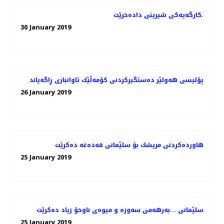
کارگەیەکی شیرینی دادەخرێت.
30 January 2019
پۆلیسی هەولێر دەستگیركردنی كۆمەڵێك تاوانباری ڕاگەیاند
26 January 2019
هاوردەكردنی مریشك بۆ سلێمانی قەدەغە دەكرێت
25 January 2019
سلێمانی ...بەرهەمی سەوزە و میوەی ناوخۆ زیاد دەكرێت
25 January 2019