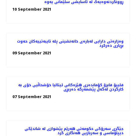
ڕوونکردنەوەیەک لە ئاسایشی سلێمانی یەوە
10 September 2021
وەزارەتی دارایی لەبارەی خانەنشینی پلە تایبەتییەکان حەوت
بڕیاری دەرکرد
09 September 2021
فلیپۆ فابرۆ کۆماندەری هێزەکانی ئیتالیا خۆشحاڵیی خۆی بە
كاركردن لەگەڵ پێشمەرگە دەربڕی
07 September 2021
جێگری سەرۆکی حکومەتی هەرێم پێشوازی لە شاندێکی
دیپلۆماسی و سەربازیی هەنگاری کرد