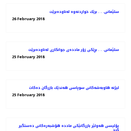
سلێمانی. . . برێك خواردنه‌وه‌ له‌ناوده‌برێت
26 February 2018
سلێمانی. . . بڕێكی زۆر مادده‌ی جوانكاری له‌ناوده‌برێت
25 February 2018
لیژنه‌ هاوبه‌شه‌كانی سوپاسی هه‌ندێك بازرگان ده‌كات
25 February 2018
پۆلیسی هەولێر بازرگانێكی ماددە هۆشبەرەكانی دەستگیر
كرد