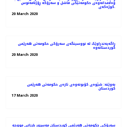
وەڵامدانەوەی حکومەتێکی فاشل و سەرۆکە ڕۆژنامەنوس
کوژەکەی.
20 March 2020
ڕاگەیەندراوێک لە نووسینگەی سەرۆکی حکومەتی هەرێمی
کوردستانەوە
20 March 2020
بەوێنە: شێوەی کۆبونەوەی تازەی حکومەتی هەرێمی
کوردستان
17 March 2020
سەرۆکی حکومەتی هەرێمی کوردستان مەسرور بارزانی مووچە