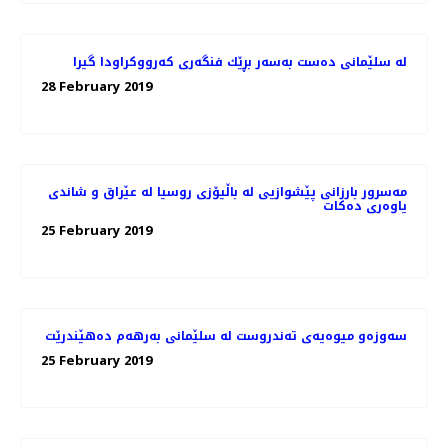
له‌ سلێمانی ده‌ست به‌سه‌ر بڕێك فنگه‌ری كه‌رووكراودا گیرا
28 February 2019
مه‌سرور بارزانی پێشوازیی لە باڵیۆزی روسیا لە عێراق و شاندی
یاوه‌ری ده‌كات
25 February 2019
سه‌وزه‌و میوه‌یه‌ی ته‌ندروست له‌ سلێمانی به‌رهه‌م ده‌هێندرێت
25 February 2019