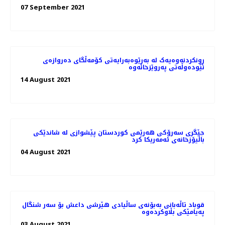
07 September 2021
ڕونکردنەوەیەک لە بەڕێوەبەرایەتی کۆمەڵگای دەروازەی
نێودەوڵەتی پەروێزخانەوە
14 August 2021
جێگری سەرۆکی هەرێمی کوردستان پێشوازی لە شاندێکی
باڵیۆزخانه‌ی ئه‌مه‌ریکا کرد
04 August 2021
قوباد تاڵەبانی بەبۆنەی ساڵیادی هێرشی داعش بۆ سەر شنگال
پەیامێکی بڵاوکردەوە
03 August 2021