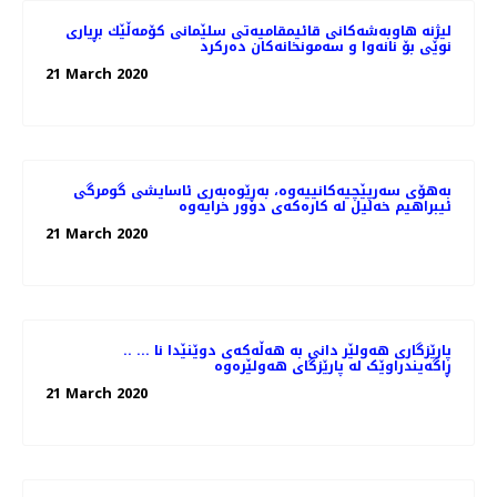
لیژنه‌ هاوبه‌شه‌كانی قائیمقامیه‌تی سلێمانی كۆمه‌ڵێك بڕیاری
نوێی بۆ نانه‌وا و سه‌مونخانه‌كان ده‌ركرد
21 March 2020
بەهۆی سەرپێچیەکانییەوە، بەڕێوەبەری ئاسایشی گومرگی
ئیبراهیم خەلیل لە کارەکەی دوور خرایەوە
21 March 2020
.. پارێزگاری هەولێر دانی بە هەڵەکەی دوێنێدا نا ...
ڕاگەیندراوێک لە پارێزگای هەولێرەوە
21 March 2020