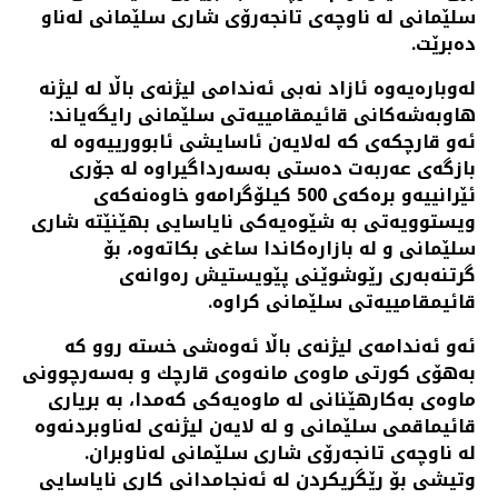
سلێمانی له‌ ناوچه‌ی تانجه‌رۆی شاری سلێمانی له‌ناو
ده‌برێت.
له‌وباره‌یه‌وه‌ ئازاد نه‌بی ئه‌ندامی لیژنه‌ی باڵا له‌ لیژنه‌
هاوبه‌شه‌كانی قائیمقامییه‌تی سلێمانی رایگه‌یاند:
ئه‌و قارچكه‌ی كه‌ له‌لایه‌ن ئاسایشی ئابوورییه‌وه‌ له‌
بازگه‌ی عه‌ربه‌ت ده‌ستی به‌سه‌رداگیراوه‌ له‌ جۆری
ئێرانییه‌و بره‌كه‌ی 500 كیلۆگرامه‌و خاوه‌نه‌كه‌ی
ویستوویه‌تی به‌ شێوه‌یه‌كی نایاسایی بهێنێته‌ شاری
سلێمانی و له‌ بازاره‌كاندا ساغی بكاته‌وه‌، بۆ
گرتنه‌به‌ری رێوشوێنی پێویستیش ره‌وانه‌ی
قائیمقامییه‌تی سلێمانی كراوه‌.
ئه‌و ئه‌ندامه‌ی لیژنه‌ی باڵا ئه‌وه‌شی خسته‌ روو كه‌
به‌هۆی كورتی ماوه‌ی مانه‌وه‌ی قارچك و به‌سه‌رچوونی
ماوه‌ی به‌كارهێنانی له‌ ماوه‌یه‌كی كه‌مدا، به‌ بریاری
قائیماقمی سلێمانی و له‌ لایه‌ن لیژنه‌ی له‌ناوبردنه‌وه‌
له‌ ناوچه‌ی تانجه‌رۆی شاری سلێمانی له‌ناوبران.
وتیشی بۆ رێگریكردن له‌ ئه‌نجامدانی كاری نایاسایی