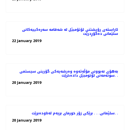
ئاراسته‌ی رۆیشتنی ئۆتۆمبێل له‌ شه‌قامه‌ سه‌ره‌كییه‌كانی
سلێمانی ده‌گۆڕدرێت
22 January 2019
به‌هۆی نه‌بوونی مۆڵه‌ته‌وه‌ وه‌رشه‌یه‌كی گۆرینی سیستمی
سوته‌مه‌نی ئۆتومبێل داده‌خرێت. .
20 January 2019
سلێمانی. . . برێكی زۆر خورمای بریه‌م له‌ناوده‌برێت. .
20 January 2019