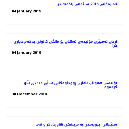
ئاماره‌كانی 2018 سلێمانی راگه‌یه‌ندرا
04 January 2019
نرخی ئەمپێری مۆلیدەی ئەهلی بۆ مانگی كانونی یەكەم دیاری
كرا
04 January 2019
پۆلیسی هەولێر، ئاماری ڕووداوەكانی ساڵی ٢٠١٨ی بڵاو
كردەوە
30 December 2018