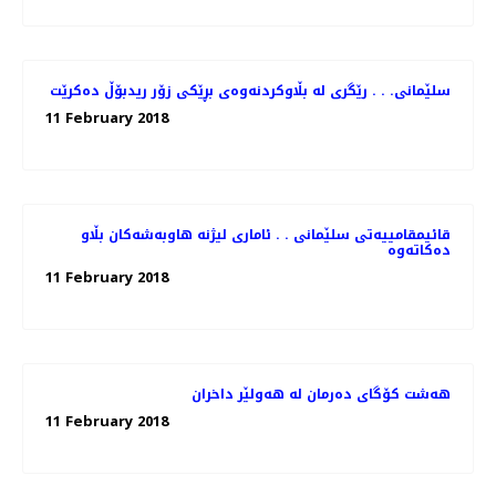
سلێمانی. . . رێگری له‌ بڵاوكردنه‌وه‌ی بڕێكی زۆر ریدبۆڵ ده‌كرێت
11 February 2018
قائیمقامییه‌تی سلێمانی . . ئاماری لیژنه‌ هاوبه‌شه‌كان بڵاو
11 February 2018
هەشت كۆگای دەرمان لە هەولێر داخران
11 February 2018