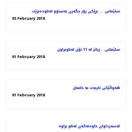
سلێمانی. . . بڕێكی زۆر جگه‌ری به‌ستوو له‌ناوده‌برێت
05 February 2018
سلێمانی. . زیاتر له‌ 11 تۆن له‌ناوبراون
01 February 2018
هه‌واڵێكی تایبه‌ت به‌ خانمان
01 February 2018