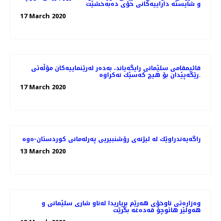
و شایستە داراییەکانی خۆی دەبەخشێت
17 March 2020
قائیمقامی سلێمانی رایگه‌یاند، به‌ده‌ر له‌رێنماییه‌كان مۆڵه‌تی
رێگه‌پێدان بۆ هیچ كه‌سێك نه‌كراوه‌.
17 March 2020
راگه‌یه‌ندراوێك لە لیژنەی رۆشنبیریی پەرلەمانی كوردستان-ەوە
13 March 2020
وەزارەتی ناوخۆی هەرێم بڕیاریدا لەناو شاری سلێمانی و
هەولێر هاتوچۆ قەدەغە بکرێت