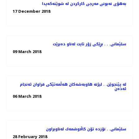
به‌هۆی نه‌بونی مه‌رجی كاركردن له‌ شوێنه‌كه‌یدا
17 December 2018
سلێمانی. . . بڕێكی زۆر تایت له‌ناو ده‌برێت
09 March 2018
له‌ پێنجوێن. . لیژنه‌ هاوبه‌شه‌كان هه‌ڵمه‌تێكی فراوان ئه‌نجام
ئه‌ده‌ن
06 March 2018
سلێمانی. . نۆزده‌ تۆن كاڵاوشمه‌ك له‌ناوبراون
28 February 2018