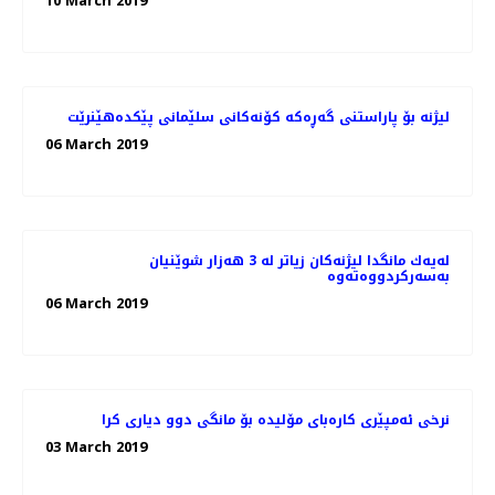
10 March 2019
لیژنە بۆ پاراستنی گەڕەكە كۆنەكانی سلێمانی پێكدەهێنرێت
06 March 2019
له‌یه‌ك مانگدا لیژنه‌كان زیاتر له‌ 3 هه‌زار شوێنیان
06 March 2019
نرخی ئه‌مپێری كاره‌بای مۆلیده‌ بۆ مانگی دوو دیاری كرا
03 March 2019