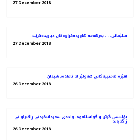
27 December 2018
سلێمانی. . . به‌رهه‌مه‌ هاورده‌كراوه‌كان دیاریده‌كرێت
27 December 2018
هێزە ئەمنییەكانی هەولێر لە ئامادەباشیدان
26 December 2018
پۆلیسی گرتن و گواستنەوە، وادەی سەردانیكردنی ڕاگیراوانی
ڕاگەیاند
26 December 2018