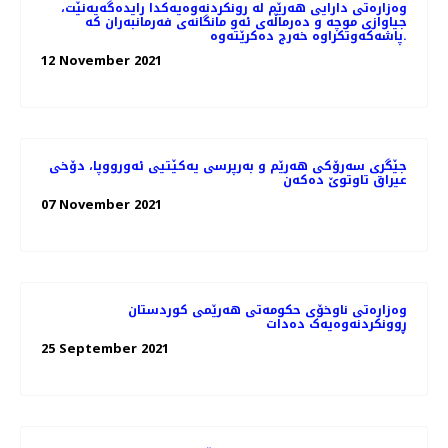
وەزارەتی دارایی هەرێم لە رونکردنەوەیەکدا رایدەگەیەنێت،
جیاوازی موچە و دەرماڵەی ئەو مانگانەی فەرمانبەران کە
پاشەکەوتکراوە خەرج دەکرێتەوە.
12 November 2021
جێگری سەرۆکی هەرێم و بەرپرسی یەکێتیی ئەورووپا، دۆخى
عيراق تاوتوێ ده‌كه‌ن
07 November 2021
وەزارەتی ناوخۆی حکومەتی هەرێمی کوردستان
ڕوونکردنەوەیەک دەدات
25 September 2021