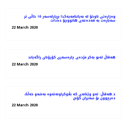
وەزارەتی ناوخۆ لە بەیاننامەیەکدا بڕیارلەسەر ١٥ خاڵی تر
سەبارەت بە قەدەغەی هاتووچۆ دەدات
22 March 2020
هه‌ڤاڵ ئه‌بو به‌كر مژده‌ی چاره‌سه‌ری کۆرۆنای راگه‌یاند
22 March 2020
د.هەڤاڵ: ئەو وێنانەی کە بڵاوکراونەتەوە بەشەو خەڵک
دەرچوون بۆ سەیران کۆنن
22 March 2020