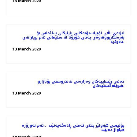
13 March 2020
لیژنەی باڵای ئۆپراسیۆنەكانی پارێزگای سلێمانی بۆ
بەرەنگاربوونەوەی پەتای كۆرۆنا لە سلێمانی ئەم بڕیارانەی
دەرکرد.
13 March 2020
دەقی رێنماییەكان وەزارەتی تەندروستی بۆبازارو
شوێنەگشتیەکان:
13 March 2020
پۆلیسی هەولێر پلانی ئەمنی ڕادەگەیەنێت. . ئەم نەورۆزە
جیاواز دەبێت