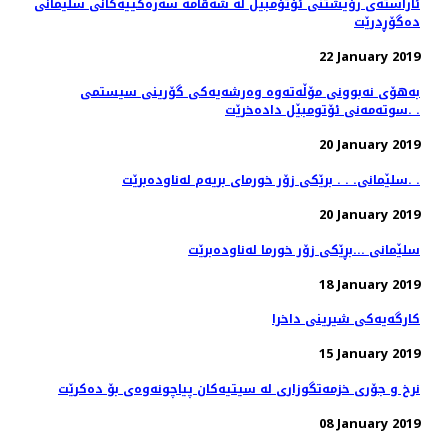
ئاراسته‌ی رۆیشتنی ئۆتۆمبێل له‌ شه‌قامه‌ سه‌ره‌كییه‌كانی سلێمانی
ده‌گۆڕدرێت
22 January 2019
به‌هۆی نه‌بوونی مۆڵه‌ته‌وه‌ وه‌رشه‌یه‌كی گۆرینی سیستمی
سوته‌مه‌نی ئۆتومبێل داده‌خرێت. .
20 January 2019
سلێمانی. . . برێكی زۆر خورمای بریه‌م له‌ناوده‌برێت. .
20 January 2019
سلێمانی ...بڕێكی زۆر خورما له‌ناوده‌برێت
18 January 2019
كارگه‌یه‌كی شیرینی داخرا
15 January 2019
08 January 2019