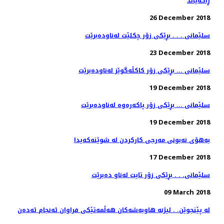
ڕاگەیاند
26 December 2018
سلێمانی . . . بڕێكی زۆر چكلێت له‌ناوده‌برێت
23 December 2018
سلێمانی ... بڕێكی زۆر كاكڵه‌گوێز له‌ناوده‌برێت
19 December 2018
سلێمانی ... بڕێكی زۆر پاكه‌ره‌وه‌ له‌ناوده‌برێت
19 December 2018
به‌هۆی نه‌بونی مه‌رجی كاركردن له‌ شوێنه‌كه‌یدا
17 December 2018
سلێمانی. . . بڕێكی زۆر تایت له‌ناو ده‌برێت
09 March 2018
له‌ پێنجوێن. . لیژنه‌ هاوبه‌شه‌كان هه‌ڵمه‌تێكی فراوان ئه‌نجام ئه‌ده‌ن