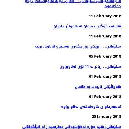
قائیمقامییه‌تی سلێمانی . . ئاماری لیژنه‌ هاوبه‌شه‌كان بڵاو
11 February 2018
هەشت كۆگای دەرمان لە هەولێر داخران
11 February 2018
سلێمانی. . . بڕێكی زۆر جگه‌ری به‌ستوو له‌ناوده‌برێت
05 February 2018
سلێمانی. . زیاتر له‌ 11 تۆن له‌ناوبراون
01 February 2018
هه‌واڵێكی تایبه‌ت به‌ خانمان
01 February 2018
25 January 2018
سلێمانی: هیچ جۆره‌ نه‌خۆشیه‌كی مه‌ترسیدار له‌ كێڵگه‌كانی