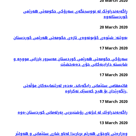
20 March 2020
ڕاگەیەندراوێک لە نووسینگەی سەرۆکی حکومەتی هەرێمی
کوردستانەوە
20 March 2020
بەوێنە: شێوەی کۆبونەوەی تازەی حکومەتی هەرێمی کوردستان
17 March 2020
سەرۆکی حکومەتی هەرێمی کوردستان مەسرور بارزانی مووچە و
شایستە داراییەکانی خۆی دەبەخشێت
17 March 2020
قائیمقامی سلێمانی رایگه‌یاند، به‌ده‌ر له‌رێنماییه‌كان مۆڵه‌تی
رێگه‌پێدان بۆ هیچ كه‌سێك نه‌كراوه‌.
17 March 2020
راگه‌یه‌ندراوێك لە لیژنەی رۆشنبیریی پەرلەمانی كوردستان-ەوە
13 March 2020
وەزارەتی ناوخۆی هەرێم بڕیاریدا لەناو شاری سلێمانی و هەولێر