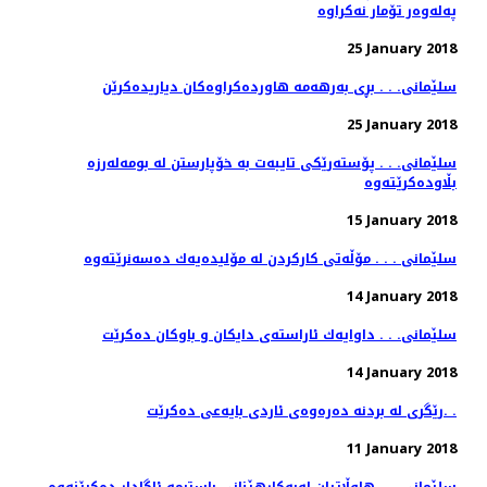
25 January 2018
سلێمانی. . . بڕی به‌رهه‌مه‌ هاورده‌كراوه‌كان دیاریده‌كرێن
25 January 2018
سلێمانی. . . پۆسته‌رێكی تایبه‌ت به‌ خۆپارستن له‌ بومه‌له‌رزه‌
15 January 2018
سلێمانی . . . مۆڵەتی كاركردن لە مۆلیدەیەك دەسەنرێتەوە
14 January 2018
سلێمانی. . . داوایه‌ك ئاراسته‌ی دایكان و باوكان ده‌كرێت
14 January 2018
رێگری له‌ بردنه‌ ده‌ره‌وه‌ی ئاردی بایه‌عی ده‌كرێت. .
11 January 2018