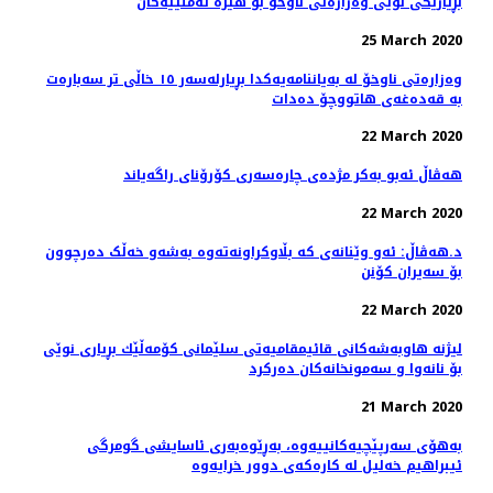
بڕیارێكی نوێی وەزارەتی ناوخۆ بۆ هێزە ئەمنییەكان
25 March 2020
وەزارەتی ناوخۆ لە بەیاننامەیەکدا بڕیارلەسەر ١٥ خاڵی تر سەبارەت
بە قەدەغەی هاتووچۆ دەدات
22 March 2020
هه‌ڤاڵ ئه‌بو به‌كر مژده‌ی چاره‌سه‌ری کۆرۆنای راگه‌یاند
22 March 2020
د.هەڤاڵ: ئەو وێنانەی کە بڵاوکراونەتەوە بەشەو خەڵک دەرچوون
بۆ سەیران کۆنن
22 March 2020
لیژنه‌ هاوبه‌شه‌كانی قائیمقامیه‌تی سلێمانی كۆمه‌ڵێك بڕیاری نوێی
بۆ نانه‌وا و سه‌مونخانه‌كان ده‌ركرد
21 March 2020
بەهۆی سەرپێچیەکانییەوە، بەڕێوەبەری ئاسایشی گومرگی
ئیبراهیم خەلیل لە کارەکەی دوور خرایەوە