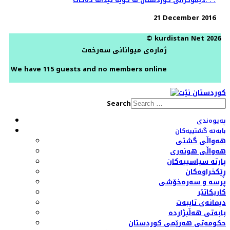
21 December 2016
© kurdistan Net 2026
ژمارەی میوانانی سەرخەت
We have 115 guests and no members online
Search
پەیوەندی
بابەتە گشتییەکان
هەواڵی گشتی
هەواڵی هونەری
پارتە سیاسییەکان
ڕێکخراوەکان
پرسە و سەرەخۆشی
کاریکاتێر
دیمانەی تایبەت
بابەتی هەڵبژاردە
حکومەتی هەرێمی کوردستان