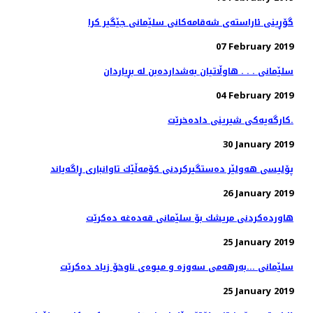
گۆڕینی ئاراسته‌ی شه‌قامه‌كانی سلێمانی جێگیر كرا
07 February 2019
سلێمانی . . . هاوڵاتیان به‌شدارده‌بن له‌ بڕیاردان
04 February 2019
کارگەیەکی شیرینی دادەخرێت.
30 January 2019
پۆلیسی هەولێر دەستگیركردنی كۆمەڵێك تاوانباری ڕاگەیاند
26 January 2019
هاوردەكردنی مریشك بۆ سلێمانی قەدەغە دەكرێت
25 January 2019
سلێمانی ...بەرهەمی سەوزە و میوەی ناوخۆ زیاد دەكرێت
25 January 2019