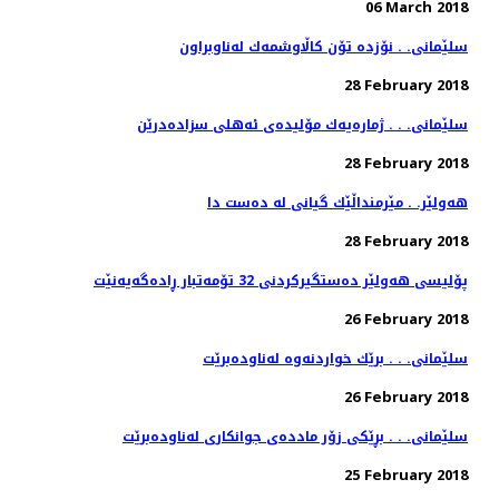
06 March 2018
سلێمانی. . نۆزده‌ تۆن كاڵاوشمه‌ك له‌ناوبراون
28 February 2018
سلێمانی. . . ژماره‌یه‌ك مۆلیده‌ی ئه‌هلی سزاده‌درێن
28 February 2018
هەولێر. . مێرمنداڵێك گیانی لە دەست دا
28 February 2018
پۆلیسی هەولێر دەستگیركردنی 32 تۆمەتبار ڕادەگەیەنێت
26 February 2018
سلێمانی. . . برێك خواردنه‌وه‌ له‌ناوده‌برێت
26 February 2018
سلێمانی. . . بڕێكی زۆر مادده‌ی جوانكاری له‌ناوده‌برێت
25 February 2018