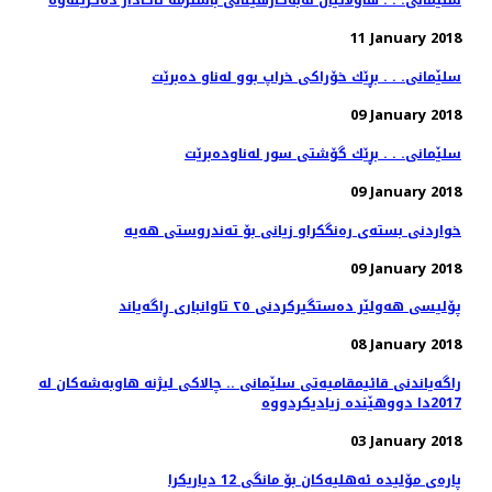
11 January 2018
سلێمانی. . . بڕێك خۆراكی خراپ بوو له‌ناو ده‌برێت
09 January 2018
سلێمانی. . . بڕێك گۆشتی سور له‌ناوده‌برێت
09 January 2018
09 January 2018
پۆلیسی هەولێر دەستگیركردنی ٢٥ تاوانباری ڕاگەیاند
08 January 2018
راگه‌یاندنی قائیمقامیه‌تی سلێمانی .. چالاكی لیژنه‌ هاوبه‌شه‌كان له‌
03 January 2018
پاره‌ی مۆلیده‌ ئه‌هلیه‌كان بۆ مانگی 12 دیاریكرا