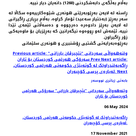
بەڵام بەڵگەی دابەشكردنی (1260) دانەیان دیار نییە.
ڕاستە لە لایەن بەڕێوبەرێتی هونەری شێوەكارییەوە سكاڵا لە
سەر بەڕێز (بەختیار سەعید) تۆمار كراوە، بەڵام بڕیاری ڕاگیرانی
لە لایەن بەڕێز دادوەرە دەرچووە و دەسەڵاتی ئێمەی تێدا
نییە، ئێمەش لەو ڕووەوە نیگەرانین كە بەڕێزیان بۆ ماوەیەكی
زۆر ڕاگیراون.
بەڕێوەبەرایەتی گشتیی ڕۆشنبیری و هونەری سلێمانی
Previous article: وێنه‌هه‌واڵی سه‌ردانی "نێچیرڤان بارزانی"
Next article:
Prev
سەرۆکی هەرێمی کوردستان بۆ تاران
ڕاگەیەێندراوێک لە گوتەبێژی حکومەتی ھەرێمی کوردستان،
Next
لەبارەی پرسی کۆچبەران.
بابەتی زیاتری نووسەر
وێنه‌هه‌واڵی سه‌ردانی "نێچیرڤان بارزانی" سەرۆکی هەرێمی
کوردستان بۆ تاران
06 May 2024
ڕاگەیەێندراوێک لە گوتەبێژی حکومەتی ھەرێمی کوردستان،
لەبارەی پرسی کۆچبەران.
17 November 2021