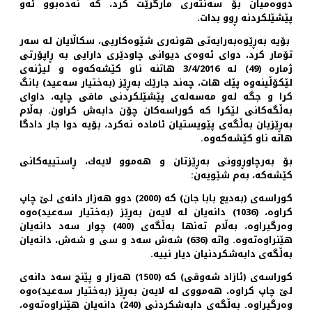
دووەمیان بۆ سەنتەری مارگرێت كرد، كە نەدەبوو ئەو
پێشێلكردنە ڕوو بدات.
بۆیە بەڕێوەبەرایەتی هونەری شێوەكاریی، سكاڵایان لە سەر
تۆمار كرد، دوای ئەوەی دیوانی چاودێری دارایی بە ڕاپۆرتی
ژمارە (49) لە 3/4/2016 هاتنە ناو كێشەكەوە و لیژنەی
لێكۆڵینەوە پێك هات، چەند جارێك بەڕێز (بەختیار سەعید) بانگ
كرا و جگە لەو مەسەلەی پێشێلكردنی مافی چاپە، داوای
بەڵگەكانی لێكرا كە كوراسەكان چۆن دابەش كراون. بەڵام
بەڕێزیان بەڵگەی پێویستیان ئامادە نەكرد، بۆیە دوا جار دادگا
هاتە ناو كێشەكەوە.
بۆ بەرچاوڕوونی بەڕێزتان و هەموو لایەك، ڕاستییەكانی
كێشەكە، بەم شێویەن:
كوراسەی (بەدیع بابا جان) كە (2000) دوو هەزار دانەی لێ‌ چاپ
كراوە، (1036) دانەیان لە لایەن بەڕێز (بەختیار سەعید)ەوە
وەرگیراوە، بەڵام تەنها بەڵگەی (400) چوار سەد دانەیان
هێنراوەتەوە. واتە (636) شەش سەد و سی و شەش، دانەیان
بەڵگەی دابەشكردنیان دیار نییە.
كوراسەی (ئازاد شەوقی) كە (1500) هەزار و پێنج سەد دانەی
لێ‌ چاپ كراوە، هەمووی لە لایەن بەڕێز (بەختیار سەعید)ەوە
وەرگیراوە. بەڵگەی دابەشكردنی (240) دانەیان هێنراوەتەوە،