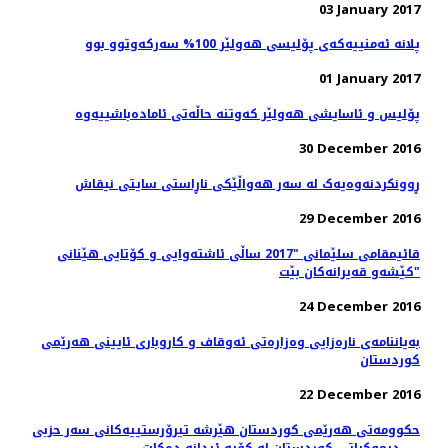
03 January 2017
پلانە ئەمنییەكەی پۆلیسی هەولێر 100% سەركەوتوو بوو
01 January 2017
پۆلیس و ئاسایشی هەولێر كەوتنە حاڵەتی ئامادەباشییەوە
30 December 2016
ڕوونکردنەوەیەک لە سەر هەواڵێکی ناڕاستی سایتی نیقاش
29 December 2016
قائیمقامی سلێمانی "2017 ساڵی ئاشته‌وایی و كۆتایی هێنانی
كێشه‌و قه‌یرانه‌كان بێت"
24 December 2016
بەیاننامەی نارەزایی وەزارەتی ئەوقاف و كاروباری ئایینی هەرێمی
كوردستان
22 December 2016
حكوومه‌تى هه‌رێمى كوردستان هێرشە تیرۆرستییه‌کانی سەر حزبی
دیموکراتی کوردستان لە کۆیە ئیدانە دەكات. . .