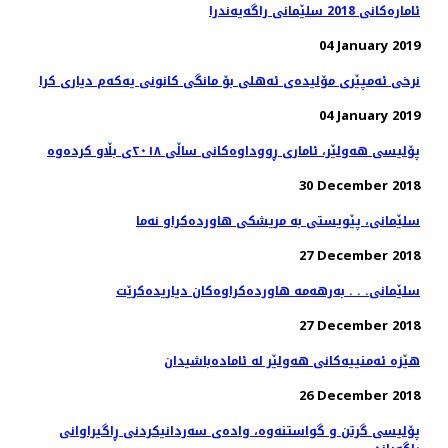
ئاماره‌كانی 2018 سلێمانی راگه‌یه‌ندرا
04 January 2019
نرخی ئەمپێری مۆلیدەی ئەهلی بۆ مانگی كانونی یەكەم دیاری كرا
04 January 2019
پۆلیسی هەولێر، ئاماری ڕووداوەكانی ساڵی ٢٠١٨ی بڵاو كردەوە
30 December 2018
27 December 2018
سلێمانی. . . به‌رهه‌مه‌ هاورده‌كراوه‌كان دیاریده‌كرێت
27 December 2018
هێزە ئەمنییەكانی هەولێر لە ئامادەباشیدان
26 December 2018
پۆلیسی گرتن و گواستنەوە، وادەی سەردانیكردنی ڕاگیراوانی