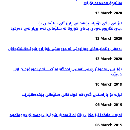
هاتوچۆ قەدەغە بکرێت
13 March 2020
لیژنەی باڵای ئۆپراسیۆنەكانی پارێزگای سلێمانی بۆ
بەرەنگاربوونەوەی پەتای كۆرۆنا لە سلێمانی ئەم بڕیارانەی دەرکرد.
13 March 2020
دەقی رێنماییەكان وەزارەتی تەندروستی بۆبازارو شوێنەگشتیەکان:
13 March 2020
پۆلیسی هەولێر پلانی ئەمنی ڕادەگەیەنێت. . ئەم نەورۆزە جیاواز
دەبێت
10 March 2019
لیژنە بۆ پاراستنی گەڕەكە كۆنەكانی سلێمانی پێكدەهێنرێت
06 March 2019
06 March 2019