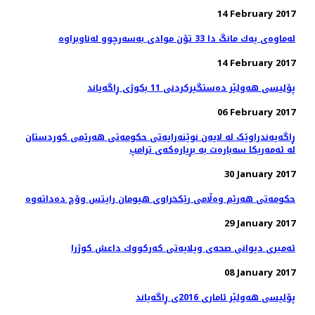
14 February 2017
14 February 2017
پۆلیسی هەولێر دەستگیركردنی 11 بكوژی ڕاگەیاند
06 February 2017
ڕاگەیەندراوێک لە لایەن نوێنەرایەتی حکومەتی هەرێمی کوردستان
لە ئەمەریکا سەبارەت بە بڕیارەکەی ترامپ
30 January 2017
29 January 2017
ئەمیری دیوانی صحەی ویلایەتی كه‌ركووك داعش کوژرا
08 January 2017
پۆلیسی هەولێر ئاماری 2016ی ڕاگەیاند