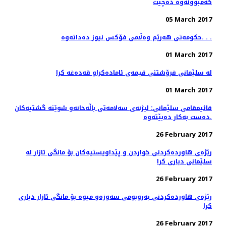
كه‌مبوونه‌وه‌ ده‌چێت
05 March 2017
حکومەتی هەرێم وەڵامی فۆکس نیوز دەداتەوە. . .
01 March 2017
له‌ سلێمانی فرۆشتنی قیمه‌ی ئاماده‌كراو قه‌ده‌غه‌ كرا
01 March 2017
قائیمقامی سلێمانی: لیژنه‌ی سه‌لامه‌تی باڵه‌خانه‌و شوێنه‌ گشتیه‌كان
ده‌ست به‌كار ده‌بێته‌وه‌.
26 February 2017
رێژه‌ی هاورده‌كردنی خواردن و پێداویستیه‌كان بۆ مانگی ئازار له‌
سلێمانی دیاری كرا
26 February 2017
رێژه‌ی هاورده‌كردنی به‌روبومی سه‌وزه‌و میوه‌ بۆ مانگی ئازار دیاری
كرا
26 February 2017