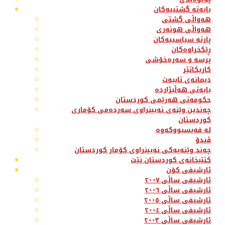
بابەتە گشتییەکان
هەواڵی گشتی
هەواڵی هونەری
پارتە سیاسییەکان
ڕێکخراوەکان
پرسە و سەرەخۆشی
کاریکاتێر
دیمانەی تایبەت
بابەتی هەڵبژاردە
حکومەتی هەرێمی کوردستان
چەندین وێنەی نەبینراوی سەردەمی کۆماری
کوردستان
لە فەیسبووکەوە
ڤیدۆ
چەند وێنەیەکی نەبینراوی کۆمار کوردستان
کتێبخانەی کوردستان نێت
ئارشیفی کۆن
ئارشیفی ساڵی ٢٠٠٧
ئارشیفی ساڵی ٢٠٠٦
ئارشیفی ساڵی ٢٠٠٥
ئارشیفی ساڵی ٢٠٠٤
ئارشیفی ساڵی ٢٠٠٣