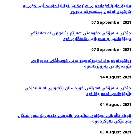
فلیپۆ فابرۆ کۆماندەری هێزەکانی ئیتالیا خۆشحاڵیی خۆی بە
كاركردن لەگەڵ پێشمەرگە دەربڕی
07 September 2021
جێگری سەرۆکی حکومەتی هەرێم پێشوازی لە شاندێکی
دیپلۆماسی و سەربازیی هەنگاری کرد
07 September 2021
ڕونکردنەوەیەک لە بەڕێوەبەرایەتی کۆمەڵگای دەروازەی
نێودەوڵەتی پەروێزخانەوە
14 August 2021
جێگری سەرۆکی هەرێمی کوردستان پێشوازی لە شاندێکی
باڵیۆزخانه‌ی ئه‌مه‌ریکا کرد
04 August 2021
قوباد تاڵەبانی بەبۆنەی ساڵیادی هێرشی داعش بۆ سەر شنگال
پەیامێکی بڵاوکردەوە
03 August 2021