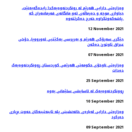
وەزارەتی دارایی هەرێم لە رونکردنەوەیەکدا رایدەگەیەنێت،
جیاوازی موچە و دەرماڵەی ئەو مانگانەی فەرمانبەران کە
پاشەکەوتکراوە خەرج دەکرێتەوە.
12 November 2021
جێگری سەرۆکی هەرێم و بەرپرسی یەکێتیی ئەورووپا، دۆخى
عيراق تاوتوێ ده‌كه‌ن
07 November 2021
وەزارەتی ناوخۆی حکومەتی هەرێمی کوردستان ڕوونکردنەوەیەک
دەدات
25 September 2021
ڕوونکردنەوەیەک لە ئاسایشی سلێمانی یەوە
10 September 2021
وەزارەتی دارایی لەبارەی خانەنشینی پلە تایبەتییەکان حەوت بڕیاری
دەرکرد
09 September 2021