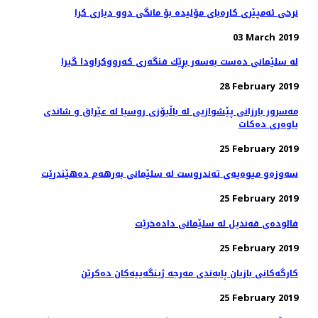
نرخی ئه‌مپێری كاره‌بای مۆلیده‌ بۆ مانگی دوو دیاری كرا
03 March 2019
له‌ سلێمانی ده‌ست به‌سه‌ر بڕێك فنگه‌ری كه‌رووكراودا گیرا
28 February 2019
مه‌سرور بارزانی پێشوازیی لە باڵیۆزی روسیا لە عێراق و شاندی
یاوه‌ری ده‌كات
25 February 2019
سه‌وزه‌و میوه‌یه‌ی ته‌ندروست له‌ سلێمانی به‌رهه‌م ده‌هێندرێت
25 February 2019
فالوده‌ی قه‌ندیل له‌ سلێمانی داده‌خرێت
25 February 2019
كارگه‌كانی بازیان پابه‌ندی مه‌رجه‌ ژینگه‌ییه‌كان ده‌كرێن
25 February 2019