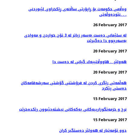
وەڵامی حکومەت بۆ ڕاپۆرتی ساڵانەی ڕێکخراوى لێبوردنى
نێودەوڵەتى. . .
26 February 2017
له‌ سلێمانی ده‌ست به‌سه‌ر زیاتر له‌ 3 تۆن خواردن و مه‌وادی
به‌سه‌رچوو دا ده‌گیرێت
20 February 2017
هەولێر. . هاووڵاتییەك گیانی لە دەست دا
20 February 2017
هه‌ڵمه‌تی رێگری كردن له‌ فرۆشتنی گۆشتی سه‌رشه‌قامه‌كان
ده‌ستی پێكرد
15 February 2017
نرخ و خزمه‌تگوزارییه‌كانی یه‌كه‌كانی نیشته‌جێبوون رێكده‌خرێت
15 February 2017
دوو تۆمەتبار لە هەولێر دەستگیر كران