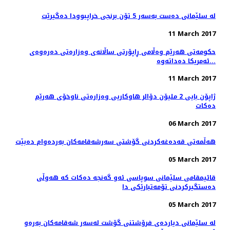
له‌ سلێمانی ده‌ست به‌سه‌ر 5 تۆن برنجی خراپبوودا ده‌گیرێت
11 March 2017
حکومەتی هەرێم وەڵامی ڕاپۆرتی ساڵانەی وەزارەتی دەرەوەی
ئەمریکا دەداتەوە...
11 March 2017
ژاپۆن بایی 2 ملیۆن دۆالر هاوكاریی وەزارەتی ناوخۆی هەرێم
دەكات
06 March 2017
هه‌ڵمه‌تی قه‌ده‌غه‌كردنی گۆشتی سه‌رشه‌قامه‌كان به‌رده‌وام ده‌بێت
05 March 2017
قائیمقامی سلێمانی سوپاسی ئه‌و گه‌نجه‌ ده‌كات كه‌ هه‌وڵی
ده‌ستگیركردنی تۆمه‌تبارێكی دا
05 March 2017
له‌ سلێمانی دیارده‌ی فرۆشتنی گۆشت له‌سه‌ر شه‌قامه‌كان به‌ره‌و