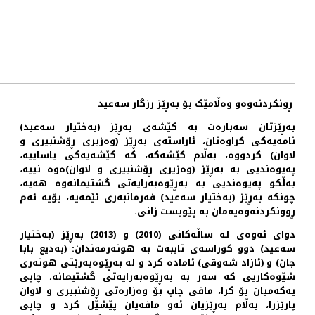
ڕونکردنەوەو وەڵامێک بۆ بەڕێز رزگار سەعید
بەڕێزتان سەبارەت بە كێشەی بەڕێز (بەختیار سەعید)
نامەیەكی كراوەتان، ئاراستەی بەڕێز (وەزیری ڕۆشنبیری و
لاوان) كردووە، بەڵام كێشەكە، كە كێشەیەكی یاساییە،
پەیوەندیی بە بەڕێز (وەزیری ڕۆشنبیری و لاوان)ەوە نییە،
بەڵكو پەیوەندیی بە بەڕێوەبەرایەتی گشتیمانەوە هەیە،
چونكە بەڕێز (بەختیار سەعید) فەرمانبەری ئێمەیە، بۆیە ئەم
ڕوونكردنەوەیەمان بە پێویست زانی.
دوای ئەوەی لە ساڵەكانی (2010) و (2013) بەڕێز (بەختیار
سەعید) دوو كوراسەی تایبەت بە هونەرمەندان: (بەدیع بابا
جان) و (ئازاد شەوقی) ئامادە كرد و لە بەڕێوەبەرێتی هونەری
شێوەكاریی كە سەر بە بەڕێوەبەرایەتی گشتیمانە، چاپی
یەكەمیان بۆ كرا، مافی چاپ بۆ وەزارەتی ڕۆشنبیری و لاوان
پارێزرا، بەڵام بەڕێزیان ئەو مافەیان پێشێل كرد و چاپی