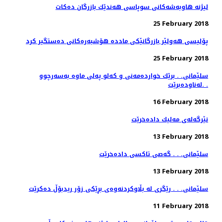
لیژنه‌ هاوبه‌شه‌كانی سوپاسی هه‌ندێك بازرگان ده‌كات
25 February 2018
پۆلیسی هەولێر بازرگانێكی ماددە هۆشبەرەكانی دەستگیر كرد
25 February 2018
سلێمانی. . برێك خوارده‌مه‌نی و كه‌لو په‌لی ماوه‌ به‌سه‌رچوو
له‌ناوده‌برێت. .
16 February 2018
نێرگه‌له‌ی مه‌لیك داده‌خرێت
13 February 2018
سلێمانی. . . گه‌صی تاكسی داده‌خرێت
13 February 2018
سلێمانی. . . رێگری له‌ بڵاوكردنه‌وه‌ی بڕێكی زۆر ریدبۆڵ ده‌كرێت
11 February 2018