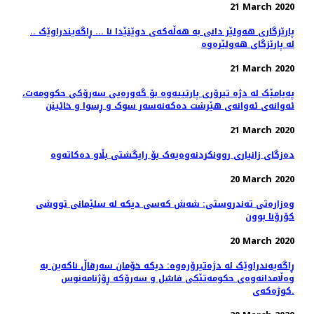
21 March 2020
.. پارێزگاری هەولێر دانی بە هەڵەکەی دوێنێدا نا ... ڕاگەیندراوێک
لە پارێزگای هەولێرەوە
21 March 2020
پەیامێک لە دژە تیرۆری پارتییەوە بۆ گەورەیی سەرۆکی حکوومەت،
ئەوانەی ئەوانەی هێرشت دەکەنەسەر سوک و ڕسوا و خائینن
21 March 2020
دەزگای زانیاری روونکردنەوەیەک بۆ رایگشتی بڵاو دەکاتەوە
20 March 2020
وەزارەتی تەندروستی: شەش كەسی دیكە لە سلێمانی تووشی
كۆرۆنا بوون
20 March 2020
ڕاگەیەندراوێک لە دژەتیرۆرەوە: دیکە خۆمان سەرقاڵ ناکەین بە
وەڵامدانەوەی حکومەتێکی فاشل و سەرۆکە ڕۆژنامەنوس
کوژەکەی.