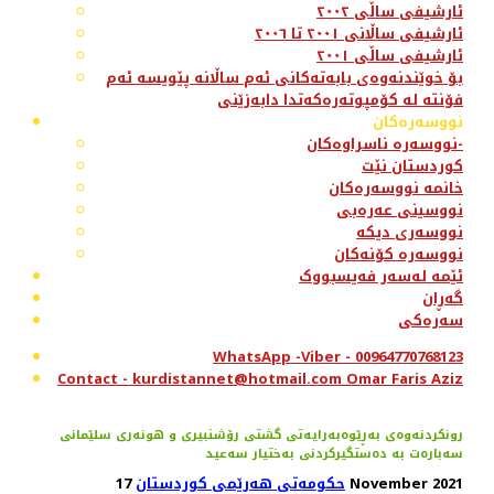
ئارشیفی ساڵی ٢٠٠٢
ئارشیفی ساڵانی ٢٠٠١ تا ٢٠٠٦
ئارشیفی ساڵی ٢٠٠١
بۆ خوێندنەوەی بابەتەکانی ئەم ساڵانە پێویسە ئەم
فۆنتە لە کۆمپوتەرەکەتدا دابەزێنی
نووسەرەکان
نووسەرە ناسراوەکان-
کوردستان نێت
خانمە نووسەرەکان
نووسینی عەرەبی
نووسەری دیکە
نووسەرە کۆنەکان
ئێمە لەسەر فەیسبووک
گەڕان
سەرەکی
WhatsApp -Viber - 00964770768123
Contact - kurdistannet@hotmail.com Omar Faris Aziz
رونکردنەوەی بەڕێوەبەرایەتی گشتی رۆشنبیری و هونەری سلێمانی
سەبارەت بە دەستگیرکردنی بەختیار سەعید
17 November 2021
حکومەتی هەرێمی کوردستان