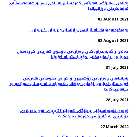
پەیامی سەرۆکی هەرێمی کوردستان له‌ يادى سى و هه‌شت ساڵه‌ى
ئه‌نفالكردنى بارزانيياندا
03 August 2021
روونكردنه‌وه‌یه‌ك له‌ ئاژانسی پاراستن و زانیاری / زانیاری
02 August 2021
دەقی راگەیەندراوەکەی وەزارەتی ناوخۆی هەرێمی کوردستان
دەربارەی ڕێنماییەکانی خۆپاراستن لە کۆرۆنا
31 July 2021
بەیاننامەی وەزارەتی رۆشنبیری و لاوانی حکومەتی هەرێمی
کوردستان لەبارەی تۆماری جیهانی هەورامان لە لیستی شوێنەوارە
جیهانییەکاندا
28 July 2021
ژووری ئۆپەراسیۆنی پارێزگای هەولێر 23 بڕیاری نوێ‌ دەربارەی
خۆپارێزی لە ڤایرۆسی كۆرۆنا دەردەكات
27 March 2020