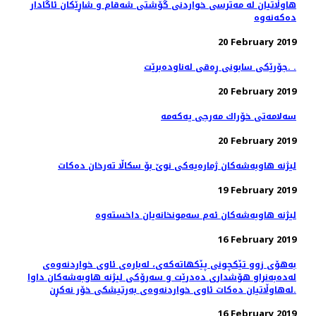
هاوڵاتیان له‌ مەترسی خواردنی گۆشتی شەقام و شاڕێكان ئاگادار
20 February 2019
جۆرێكی سابونی ڕه‌قی له‌ناوده‌برێت. .
20 February 2019
20 February 2019
لیژنه‌ هاوبه‌شه‌كان ژماره‌یه‌كی نوێ بۆ سكاڵا ته‌رخان ده‌كات
19 February 2019
16 February 2019
به‌هۆی زوو تێكچونی پێكهاته‌كه‌ی، لەبارەی ئاوی خواردنەوەی
له‌ده‌به‌نراو هۆشداری دەدرێت و سه‌رۆكی لیژنه هاوبه‌شه‌كان داوا
له‌هاوڵاتیان ده‌كات ئاوی خواردنه‌وه‌ی به‌رتیشكی خۆر نه‌كڕن.
16 February 2019