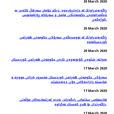
20 March 2020
ڕاگەیەندراوێک لە دژەتیرۆرەوە: دیکە خۆمان سەرقاڵ ناکەین بە
وەڵامدانەوەی حکومەتێکی فاشل و سەرۆکە ڕۆژنامەنوس
کوژەکەی.
20 March 2020
ڕاگەیەندراوێک لە نووسینگەی سەرۆکی حکومەتی هەرێمی
کوردستانەوە
20 March 2020
بەوێنە: شێوەی کۆبونەوەی تازەی حکومەتی هەرێمی کوردستان
17 March 2020
سەرۆکی حکومەتی هەرێمی کوردستان مەسرور بارزانی مووچە و
شایستە داراییەکانی خۆی دەبەخشێت
17 March 2020
قائیمقامی سلێمانی رایگه‌یاند، به‌ده‌ر له‌رێنماییه‌كان مۆڵه‌تی
رێگه‌پێدان بۆ هیچ كه‌سێك نه‌كراوه‌.
17 March 2020