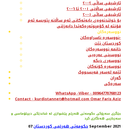
ئارشیفی ساڵی ٢٠٠٢
ئارشیفی ساڵانی ٢٠٠١ تا ٢٠٠٦
ئارشیفی ساڵی ٢٠٠١
بۆ خوێندنەوەی بابەتەکانی ئەم ساڵانە پێویسە ئەم
فۆنتە لە کۆمپوتەرەکەتدا دابەزێنی
نووسەرەکان
نووسەرە ناسراوەکان-
کوردستان نێت
خانمە نووسەرەکان
نووسینی عەرەبی
نووسەری دیکە
نووسەرە کۆنەکان
ئێمە لەسەر فەیسبووک
گەڕان
سەرەکی
WhatsApp -Viber - 00964770768123
Contact - kurdistannet@hotmail.com Omar Faris Aziz
جێگری سەرۆکی حکومەتی هەرێم پێشوازی لە شاندێکی دیپلۆماسی و
سەربازیی هەنگاری کرد
07 September 2021
حکومەتی هەرێمی کوردستان