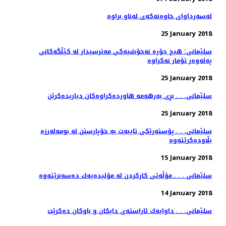
25 January 2018
سلێمانی: هیچ جۆره‌ نه‌خۆشیه‌كی مه‌ترسیدار له‌ كێڵگه‌كانی
25 January 2018
سلێمانی. . . بڕی به‌رهه‌مه‌ هاورده‌كراوه‌كان دیاریده‌كرێن
25 January 2018
سلێمانی. . . پۆسته‌رێكی تایبه‌ت به‌ خۆپارستن له‌ بومه‌له‌رزه‌
15 January 2018
سلێمانی . . . مۆڵەتی كاركردن لە مۆلیدەیەك دەسەنرێتەوە
14 January 2018
سلێمانی. . . داوایه‌ك ئاراسته‌ی دایكان و باوكان ده‌كرێت