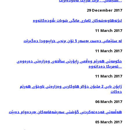
سلێمانی. . برێك قارچك له‌ناوده‌برێت. .
29 December 2017
11 March 2017
له‌ سلێمانی ده‌ست به‌سه‌ر 5 تۆن برنجی خراپبوودا ده‌گیرێت
11 March 2017
حکومەتی هەرێم وەڵامی ڕاپۆرتی ساڵانەی وەزارەتی دەرەوەی
ئەمریکا دەداتەوە...
11 March 2017
ژاپۆن بایی 2 ملیۆن دۆالر هاوكاریی وەزارەتی ناوخۆی هەرێم
دەكات
06 March 2017
هه‌ڵمه‌تی قه‌ده‌غه‌كردنی گۆشتی سه‌رشه‌قامه‌كان به‌رده‌وام ده‌بێت
05 March 2017