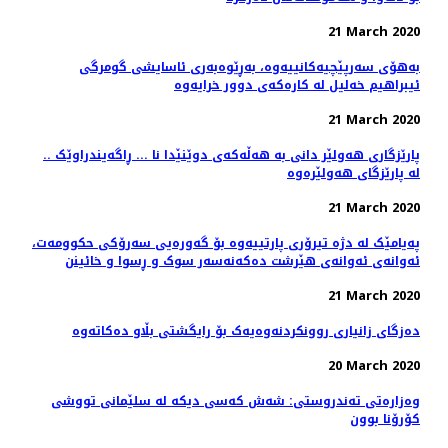
21 March 2020
بەهۆی سەرپێچیەکانییەوە، بەڕێوەبەری ئاسایشی گومرگی
ئیبراهیم خەلیل لە کارەکەی دوور خرایەوە
21 March 2020
.. پارێزگاری هەولێر دانی بە هەڵەکەی دوێنێدا نا ... ڕاگەیندراوێک
لە پارێزگای هەولێرەوە
21 March 2020
پەیامێک لە دژە تیرۆری پارتییەوە بۆ گەورەیی سەرۆکی حکوومەت،
ئەوانەی ئەوانەی هێرشت دەکەنەسەر سوک و ڕسوا و خائینن
21 March 2020
دەزگای زانیاری روونکردنەوەیەک بۆ رایگشتی بڵاو دەکاتەوە
20 March 2020
وەزارەتی تەندروستی: شەش كەسی دیكە لە سلێمانی تووشی
كۆرۆنا بوون