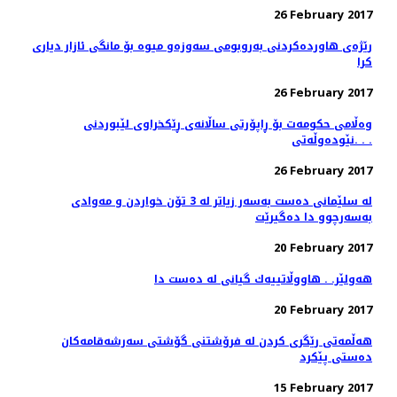
26 February 2017
رێژه‌ی هاورده‌كردنی به‌روبومی سه‌وزه‌و میوه‌ بۆ مانگی ئازار دیاری
كرا
26 February 2017
وەڵامی حکومەت بۆ ڕاپۆرتی ساڵانەی ڕێکخراوى لێبوردنى
نێودەوڵەتى. . .
26 February 2017
له‌ سلێمانی ده‌ست به‌سه‌ر زیاتر له‌ 3 تۆن خواردن و مه‌وادی
به‌سه‌رچوو دا ده‌گیرێت
20 February 2017
هەولێر. . هاووڵاتییەك گیانی لە دەست دا
20 February 2017
هه‌ڵمه‌تی رێگری كردن له‌ فرۆشتنی گۆشتی سه‌رشه‌قامه‌كان
ده‌ستی پێكرد
15 February 2017