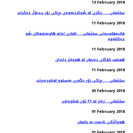
13 February 2018
سلێمانی. . . رێگری له‌ بڵاوكردنه‌وه‌ی بڕێكی زۆر ریدبۆڵ ده‌كرێت
11 February 2018
قائیمقامییه‌تی سلێمانی . . ئاماری لیژنه‌ هاوبه‌شه‌كان بڵاو
11 February 2018
هەشت كۆگای دەرمان لە هەولێر داخران
11 February 2018
سلێمانی. . . بڕێكی زۆر جگه‌ری به‌ستوو له‌ناوده‌برێت
05 February 2018
سلێمانی. . زیاتر له‌ 11 تۆن له‌ناوبراون
01 February 2018
هه‌واڵێكی تایبه‌ت به‌ خانمان
01 February 2018