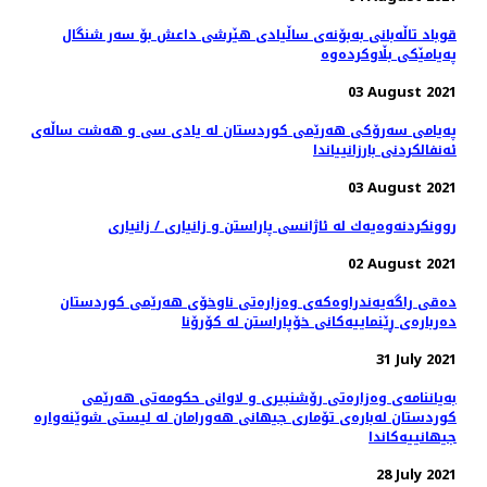
قوباد تاڵەبانی بەبۆنەی ساڵیادی هێرشی داعش بۆ سەر شنگال
پەیامێکی بڵاوکردەوە
03 August 2021
پەیامی سەرۆکی هەرێمی کوردستان له‌ يادى سى و هه‌شت ساڵه‌ى
ئه‌نفالكردنى بارزانيياندا
03 August 2021
روونكردنه‌وه‌یه‌ك له‌ ئاژانسی پاراستن و زانیاری / زانیاری
02 August 2021
دەقی راگەیەندراوەکەی وەزارەتی ناوخۆی هەرێمی کوردستان
دەربارەی ڕێنماییەکانی خۆپاراستن لە کۆرۆنا
31 July 2021
بەیاننامەی وەزارەتی رۆشنبیری و لاوانی حکومەتی هەرێمی
کوردستان لەبارەی تۆماری جیهانی هەورامان لە لیستی شوێنەوارە
جیهانییەکاندا
28 July 2021