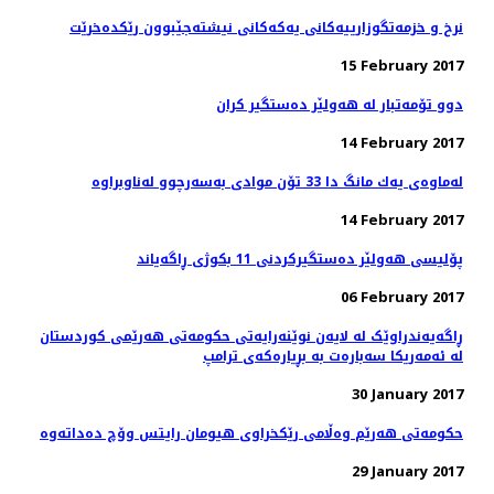
نرخ و خزمه‌تگوزارییه‌كانی یه‌كه‌كانی نیشته‌جێبوون رێكده‌خرێت
15 February 2017
دوو تۆمەتبار لە هەولێر دەستگیر كران
14 February 2017
14 February 2017
پۆلیسی هەولێر دەستگیركردنی 11 بكوژی ڕاگەیاند
06 February 2017
ڕاگەیەندراوێک لە لایەن نوێنەرایەتی حکومەتی هەرێمی کوردستان
لە ئەمەریکا سەبارەت بە بڕیارەکەی ترامپ
30 January 2017
29 January 2017