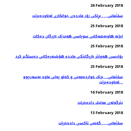
26 February 2018
سلێمانی. . . بڕێكی زۆر مادده‌ی جوانكاری له‌ناوده‌برێت
25 February 2018
لیژنه‌ هاوبه‌شه‌كانی سوپاسی هه‌ندێك بازرگان ده‌كات
25 February 2018
پۆلیسی هەولێر بازرگانێكی ماددە هۆشبەرەكانی دەستگیر كرد
25 February 2018
سلێمانی. . برێك خوارده‌مه‌نی و كه‌لو په‌لی ماوه‌ به‌سه‌رچوو
له‌ناوده‌برێت. .
16 February 2018
نێرگه‌له‌ی مه‌لیك داده‌خرێت
13 February 2018
سلێمانی. . . گه‌صی تاكسی داده‌خرێت