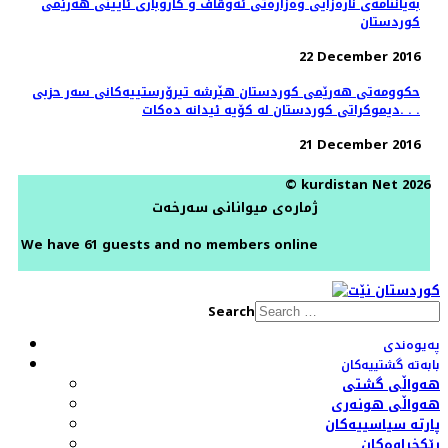
بەیاننامەی نارەزایی وەزارەتی ئەوقاف و كاروباری ئایینی هەرێمی
كوردستان
22 December 2016
حكوومه‌تى هه‌رێمى كوردستان هێرشە تیرۆرستییه‌کانی سەر حزبی
دیموکراتی کوردستان لە کۆیە ئیدانە دەكات. . .
21 December 2016
© kurdistan Net 2026
ژمارەی میوانانی سەرخەت
We have 61 guests and no members online
Search
پەیوەندی
بابەتە گشتییەکان
هەواڵی گشتی
هەواڵی هونەری
پارتە سیاسییەکان
ڕێکخراوەکان