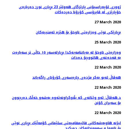
ژووری ئۆپەراسیۆنی پارێزگای هەولێر 23 بڕیاری نوێ‌ دەربارەی
خۆپارێزی لە ڤایرۆسی كۆرۆنا دەردەكات
27 March 2020
بڕیارێكی نوێی وەزارەتی ناوخۆ بۆ هێزە ئەمنییەكان
25 March 2020
وەزارەتی ناوخۆ لە بەیاننامەیەکدا بڕیارلەسەر ١٥ خاڵی تر سەبارەت
بە قەدەغەی هاتووچۆ دەدات
22 March 2020
هه‌ڤاڵ ئه‌بو به‌كر مژده‌ی چاره‌سه‌ری کۆرۆنای راگه‌یاند
22 March 2020
د.هەڤاڵ: ئەو وێنانەی کە بڵاوکراونەتەوە بەشەو خەڵک دەرچوون
بۆ سەیران کۆنن
22 March 2020
لیژنه‌ هاوبه‌شه‌كانی قائیمقامیه‌تی سلێمانی كۆمه‌ڵێك بڕیاری نوێی
بۆ نانه‌وا و سه‌مونخانه‌كان ده‌ركرد