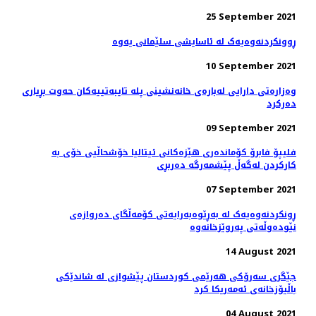
25 September 2021
ڕوونکردنەوەیەک لە ئاسایشی سلێمانی یەوە
10 September 2021
وەزارەتی دارایی لەبارەی خانەنشینی پلە تایبەتییەکان حەوت بڕیاری
دەرکرد
09 September 2021
فلیپۆ فابرۆ کۆماندەری هێزەکانی ئیتالیا خۆشحاڵیی خۆی بە
كاركردن لەگەڵ پێشمەرگە دەربڕی
07 September 2021
ڕونکردنەوەیەک لە بەڕێوەبەرایەتی کۆمەڵگای دەروازەی
نێودەوڵەتی پەروێزخانەوە
14 August 2021
جێگری سەرۆکی هەرێمی کوردستان پێشوازی لە شاندێکی
باڵیۆزخانه‌ی ئه‌مه‌ریکا کرد
04 August 2021