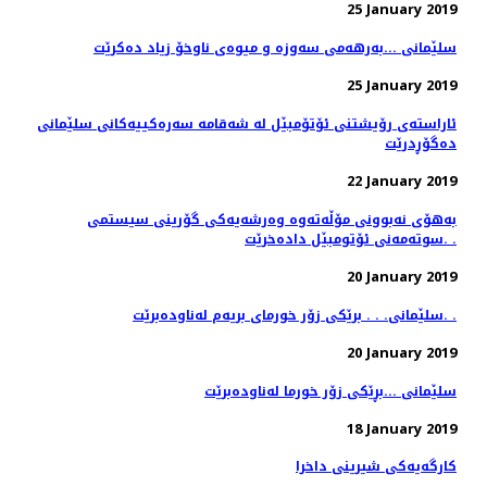
25 January 2019
سلێمانی ...بەرهەمی سەوزە و میوەی ناوخۆ زیاد دەكرێت
25 January 2019
ئاراسته‌ی رۆیشتنی ئۆتۆمبێل له‌ شه‌قامه‌ سه‌ره‌كییه‌كانی سلێمانی
ده‌گۆڕدرێت
22 January 2019
به‌هۆی نه‌بوونی مۆڵه‌ته‌وه‌ وه‌رشه‌یه‌كی گۆرینی سیستمی
سوته‌مه‌نی ئۆتومبێل داده‌خرێت. .
20 January 2019
سلێمانی. . . برێكی زۆر خورمای بریه‌م له‌ناوده‌برێت. .
20 January 2019
سلێمانی ...بڕێكی زۆر خورما له‌ناوده‌برێت
18 January 2019
كارگه‌یه‌كی شیرینی داخرا