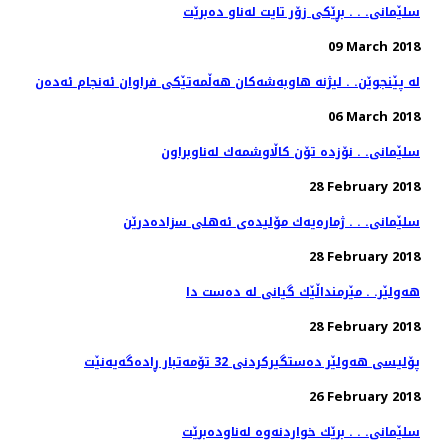
سلێمانی. . . بڕێكی زۆر تایت له‌ناو ده‌برێت
09 March 2018
له‌ پێنجوێن. . لیژنه‌ هاوبه‌شه‌كان هه‌ڵمه‌تێكی فراوان ئه‌نجام ئه‌ده‌ن
06 March 2018
سلێمانی. . نۆزده‌ تۆن كاڵاوشمه‌ك له‌ناوبراون
28 February 2018
سلێمانی. . . ژماره‌یه‌ك مۆلیده‌ی ئه‌هلی سزاده‌درێن
28 February 2018
هەولێر. . مێرمنداڵێك گیانی لە دەست دا
28 February 2018
پۆلیسی هەولێر دەستگیركردنی 32 تۆمەتبار ڕادەگەیەنێت
26 February 2018
سلێمانی. . . برێك خواردنه‌وه‌ له‌ناوده‌برێت