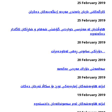
25 February 2019
كارگه‌كانی بازیان پابه‌ندی مه‌رجه‌ ژینگه‌ییه‌كان ده‌كرێن
25 February 2019
هاوڵاتیان له‌ مەترسی خواردنی گۆشتی شەقام و شاڕێكان ئاگادار
20 February 2019
جۆرێكی سابونی ڕه‌قی له‌ناوده‌برێت. .
20 February 2019
20 February 2019
لیژنه‌ هاوبه‌شه‌كان ژماره‌یه‌كی نوێ بۆ سكاڵا ته‌رخان ده‌كات
19 February 2019