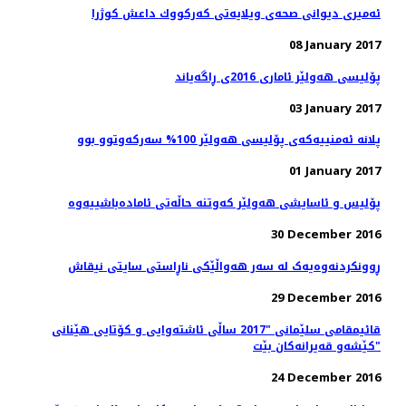
ئەمیری دیوانی صحەی ویلایەتی كه‌ركووك داعش کوژرا
08 January 2017
پۆلیسی هەولێر ئاماری 2016ی ڕاگەیاند
03 January 2017
پلانە ئەمنییەكەی پۆلیسی هەولێر 100% سەركەوتوو بوو
01 January 2017
پۆلیس و ئاسایشی هەولێر كەوتنە حاڵەتی ئامادەباشییەوە
30 December 2016
ڕوونکردنەوەیەک لە سەر هەواڵێکی ناڕاستی سایتی نیقاش
29 December 2016
قائیمقامی سلێمانی "2017 ساڵی ئاشته‌وایی و كۆتایی هێنانی
كێشه‌و قه‌یرانه‌كان بێت"
24 December 2016