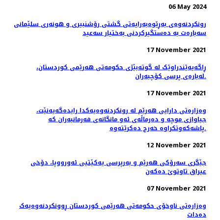
06 May 2024
رونکردنەوەی بەڕێوەبەرایەتی گشتی رۆشنبیری و هونەری سلێمانی
سەبارەت بە دەستگیرکردنی بەختیار سەعید
17 November 2021
ڕاگەیەێندراوێک لە گوتەبێژی حکومەتی ھەرێمی کوردستان،
لەبارەی پرسی کۆچبەران.
17 November 2021
وەزارەتی دارایی هەرێم لە رونکردنەوەیەکدا رایدەگەیەنێت،
جیاوازی موچە و دەرماڵەی ئەو مانگانەی فەرمانبەران کە
پاشەکەوتکراوە خەرج دەکرێتەوە.
12 November 2021
جێگری سەرۆکی هەرێم و بەرپرسی یەکێتیی ئەورووپا، دۆخى
عيراق تاوتوێ ده‌كه‌ن
07 November 2021
وەزارەتی ناوخۆی حکومەتی هەرێمی کوردستان ڕوونکردنەوەیەک
دەدات