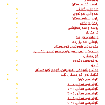
بابەتە گشتییەکان
هەواڵی گشتی
هەواڵی هونەری
پارتە سیاسییەکان
ڕێکخراوەکان
پرسە و سەرەخۆشی
کاریکاتێر
دیمانەی تایبەت
بابەتی هەڵبژاردە
حکومەتی هەرێمی کوردستان
چەندین وێنەی نەبینراوی سەردەمی کۆماری
کوردستان
لە فەیسبووکەوە
ڤیدۆ
چەند وێنەیەکی نەبینراوی کۆمار کوردستان
کتێبخانەی کوردستان نێت
ئارشیفی کۆن
ئارشیفی ساڵی ٢٠٠٧
ئارشیفی ساڵی ٢٠٠٦
ئارشیفی ساڵی ٢٠٠٥
ئارشیفی ساڵی ٢٠٠٤
ئارشیفی ساڵی ٢٠٠٣