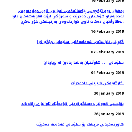
16 February 2019
به‌هۆی زوو تێكچونی پێكهاته‌كه‌ی، لەبارەی ئاوی خواردنەوەی
له‌ده‌به‌نراو هۆشداری دەدرێت و سه‌رۆكی لیژنه هاوبه‌شه‌كان داوا
له‌هاوڵاتیان ده‌كات ئاوی خواردنه‌وه‌ی به‌رتیشكی خۆر نه‌كڕن.
16 February 2019
گۆڕینی ئاراسته‌ی شه‌قامه‌كانی سلێمانی جێگیر كرا
07 February 2019
سلێمانی . . . هاوڵاتیان به‌شدارده‌بن له‌ بڕیاردان
04 February 2019
کارگەیەکی شیرینی دادەخرێت.
30 January 2019
پۆلیسی هەولێر دەستگیركردنی كۆمەڵێك تاوانباری ڕاگەیاند
26 January 2019
هاوردەكردنی مریشك بۆ سلێمانی قەدەغە دەكرێت