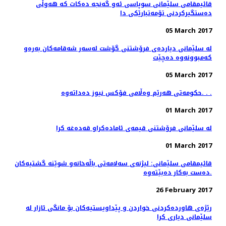
قائیمقامی سلێمانی سوپاسی ئه‌و گه‌نجه‌ ده‌كات كه‌ هه‌وڵی
ده‌ستگیركردنی تۆمه‌تبارێكی دا
05 March 2017
له‌ سلێمانی دیارده‌ی فرۆشتنی گۆشت له‌سه‌ر شه‌قامه‌كان به‌ره‌و
كه‌مبوونه‌وه‌ ده‌چێت
05 March 2017
حکومەتی هەرێم وەڵامی فۆکس نیوز دەداتەوە. . .
01 March 2017
له‌ سلێمانی فرۆشتنی قیمه‌ی ئاماده‌كراو قه‌ده‌غه‌ كرا
01 March 2017
قائیمقامی سلێمانی: لیژنه‌ی سه‌لامه‌تی باڵه‌خانه‌و شوێنه‌ گشتیه‌كان
ده‌ست به‌كار ده‌بێته‌وه‌.
26 February 2017
رێژه‌ی هاورده‌كردنی خواردن و پێداویستیه‌كان بۆ مانگی ئازار له‌
سلێمانی دیاری كرا