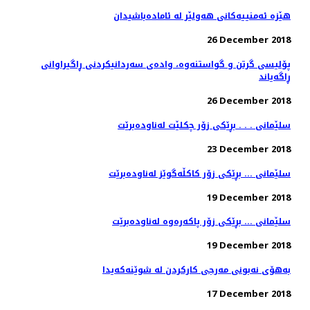
هێزە ئەمنییەكانی هەولێر لە ئامادەباشیدان
26 December 2018
پۆلیسی گرتن و گواستنەوە، وادەی سەردانیكردنی ڕاگیراوانی
ڕاگەیاند
26 December 2018
سلێمانی . . . بڕێكی زۆر چكلێت له‌ناوده‌برێت
23 December 2018
سلێمانی ... بڕێكی زۆر كاكڵه‌گوێز له‌ناوده‌برێت
19 December 2018
سلێمانی ... بڕێكی زۆر پاكه‌ره‌وه‌ له‌ناوده‌برێت
19 December 2018
به‌هۆی نه‌بونی مه‌رجی كاركردن له‌ شوێنه‌كه‌یدا
17 December 2018