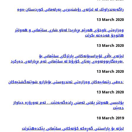
راگه‌یه‌ندراوێك لە لیژنەی رۆشنبیریی پەرلەمانی كوردستان-ەوە
13 March 2020
وەزارەتی ناوخۆی هەرێم بڕیاریدا لەناو شاری سلێمانی و هەولێر
هاتوچۆ قەدەغە بکرێت
13 March 2020
لیژنەی باڵای ئۆپراسیۆنەكانی پارێزگای سلێمانی بۆ
بەرەنگاربوونەوەی پەتای كۆرۆنا لە سلێمانی ئەم بڕیارانەی دەرکرد.
13 March 2020
دەقی رێنماییەكان وەزارەتی تەندروستی بۆبازارو شوێنەگشتیەکان:
13 March 2020
پۆلیسی هەولێر پلانی ئەمنی ڕادەگەیەنێت. . ئەم نەورۆزە جیاواز
دەبێت
10 March 2019
لیژنە بۆ پاراستنی گەڕەكە كۆنەكانی سلێمانی پێكدەهێنرێت