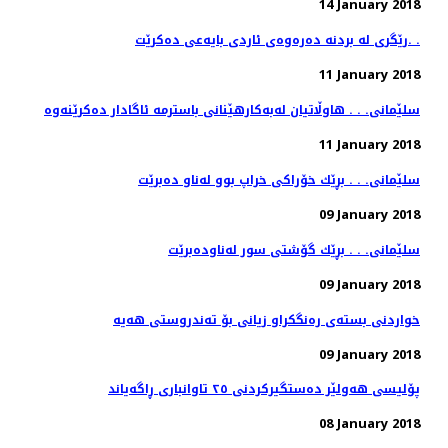
14 January 2018
رێگری له‌ بردنه‌ ده‌ره‌وه‌ی ئاردی بایه‌عی ده‌كرێت. .
11 January 2018
11 January 2018
سلێمانی. . . بڕێك خۆراكی خراپ بوو له‌ناو ده‌برێت
09 January 2018
سلێمانی. . . بڕێك گۆشتی سور له‌ناوده‌برێت
09 January 2018
09 January 2018
پۆلیسی هەولێر دەستگیركردنی ٢٥ تاوانباری ڕاگەیاند
08 January 2018