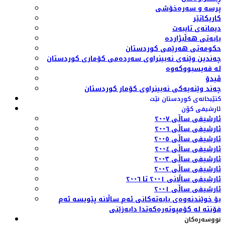
پرسە و سەرەخۆشی
کاریکاتێر
دیمانەی تایبەت
بابەتی هەڵبژاردە
حکومەتی هەرێمی کوردستان
چەندین وێنەی نەبینراوی سەردەمی کۆماری کوردستان
لە فەیسبووکەوە
ڤیدۆ
چەند وێنەیەکی نەبینراوی کۆمار کوردستان
کتێبخانەی کوردستان نێت
ئارشیفی کۆن
ئارشیفی ساڵی ٢٠٠٧
ئارشیفی ساڵی ٢٠٠٦
ئارشیفی ساڵی ٢٠٠٥
ئارشیفی ساڵی ٢٠٠٤
ئارشیفی ساڵی ٢٠٠٣
ئارشیفی ساڵی ٢٠٠٢
ئارشیفی ساڵانی ٢٠٠١ تا ٢٠٠٦
ئارشیفی ساڵی ٢٠٠١
بۆ خوێندنەوەی بابەتەکانی ئەم ساڵانە پێویسە ئەم
فۆنتە لە کۆمپوتەرەکەتدا دابەزێنی
نووسەرەکان