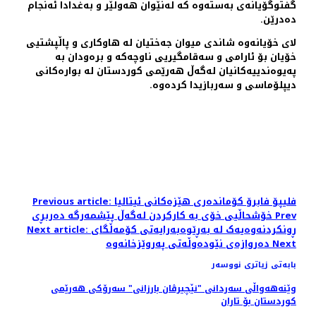
گفتوگۆیانەی بەستەوە کە لەنێوان هەولێر و بەغدادا ئەنجام
دەدرێن.
لای خۆیانەوە شاندی میوان جەختیان لە هاوكاری و پاڵپشتیی
خۆیان بۆ ئارامی و سەقامگیریی ناوچەکە و برەودان بە
پەیوەندییەکانیان لەگەڵ هەرێمی کوردستان لە بوارەكانی
دیپلۆماسی و سەربازیدا كردەوە.
Previous article: فلیپۆ فابرۆ کۆماندەری هێزەکانی ئیتالیا
Prev
خۆشحاڵیی خۆی بە كاركردن لەگەڵ پێشمەرگە دەربڕی
Next article: ڕونکردنەوەیەک لە بەڕێوەبەرایەتی کۆمەڵگای
Next
دەروازەی نێودەوڵەتی پەروێزخانەوە
بابەتی زیاتری نووسەر
وێنه‌هه‌واڵی سه‌ردانی "نێچیرڤان بارزانی" سەرۆکی هەرێمی
کوردستان بۆ تاران