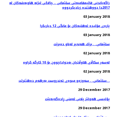
راگه‌یاندنی قائیمقامیه‌تی سلێمانی .. چالاكی لیژنه‌ هاوبه‌شه‌كان له‌
03 January 2018
پاره‌ی مۆلیده‌ ئه‌هلیه‌كان بۆ مانگی 12 دیاریكرا
03 January 2018
سلێمانی. . برێك هه‌نجیر له‌ناو ده‌برێت
02 January 2018
02 January 2018
سلێمانی. . سه‌وزه‌و میوه‌ی ته‌ندروست به‌رهه‌م ده‌هێنرێت. .
29 December 2017
پۆلیسی هەولێر پلانی ئەمنی ڕادەگەیەنێت
29 December 2017