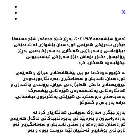
ئەمڕۆ سێشەممە ٢٠٢١/٩/٧، بەڕێز شێخ جەعفەر شێخ مستەفا
جێگری سەرۆکی هەرێمی کوردستان پێشوازی لە شاندێکی
دیپلۆماسی و سەربازیی هەنگاری بە سەرۆكایەتیی بەڕێز
پرۆفیسۆر دکتۆر تۆماش دێژۆ سەرۆکی ئینستیتیوتی
لێکۆڵینەوە هەنگاریا کرد.
لە کۆبوونەوەکەدا دوایین پێشهاتەکانی عیراق و هەرێمی
کوردستان، ئاسایش و سەقامگیری، بەرەنگاربوونەوەی
تیرۆریستانی داعش، هەڵبژاردنی عیراق، پڕۆسەی چاکسازی و
هەنگاوەكانی یەکخستنەوەی هێزەکانی پێشمەرگە
بەمەبەستی دروستكردنی هێزێكی یەكگرتووی نیشتمانی،
خرانە بەر باس و گفتوگۆ.
بەڕێز جێگری سەرۆک سوپاسی هەنگاریای کرد لە
بەردەوامبوون و پەرەپێدانی پەیوەندییەکانی لەگەڵ هەرێمی
کوردستان، هەروەها پاراستنی ئاسایش و سەقامگیریی ئەو
ناوچانەی بۆشاییی ئەمنییان تێدا دروست بووە و بەو