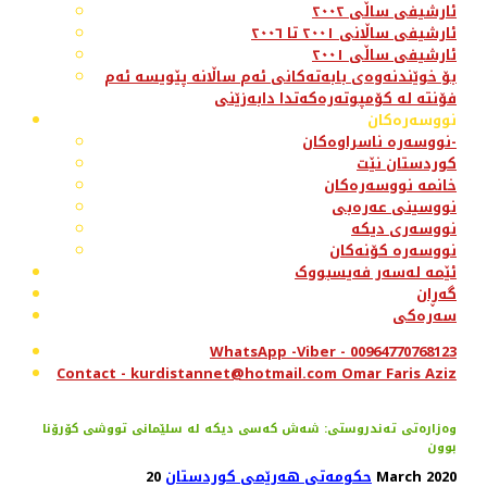
ئارشیفی ساڵی ٢٠٠٢
ئارشیفی ساڵانی ٢٠٠١ تا ٢٠٠٦
ئارشیفی ساڵی ٢٠٠١
بۆ خوێندنەوەی بابەتەکانی ئەم ساڵانە پێویسە ئەم
فۆنتە لە کۆمپوتەرەکەتدا دابەزێنی
نووسەرەکان
نووسەرە ناسراوەکان-
کوردستان نێت
خانمە نووسەرەکان
نووسینی عەرەبی
نووسەری دیکە
نووسەرە کۆنەکان
ئێمە لەسەر فەیسبووک
گەڕان
سەرەکی
WhatsApp -Viber - 00964770768123
Contact - kurdistannet@hotmail.com Omar Faris Aziz
وەزارەتی تەندروستی: شەش كەسی دیكە لە سلێمانی تووشی كۆرۆنا
بوون
20 March 2020
حکومەتی هەرێمی کوردستان