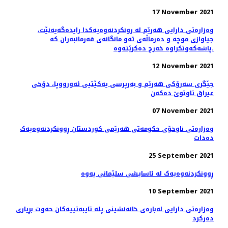
17 November 2021
وەزارەتی دارایی هەرێم لە رونکردنەوەیەکدا رایدەگەیەنێت،
جیاوازی موچە و دەرماڵەی ئەو مانگانەی فەرمانبەران کە
پاشەکەوتکراوە خەرج دەکرێتەوە.
12 November 2021
جێگری سەرۆکی هەرێم و بەرپرسی یەکێتیی ئەورووپا، دۆخى
عيراق تاوتوێ ده‌كه‌ن
07 November 2021
وەزارەتی ناوخۆی حکومەتی هەرێمی کوردستان ڕوونکردنەوەیەک
دەدات
25 September 2021
ڕوونکردنەوەیەک لە ئاسایشی سلێمانی یەوە
10 September 2021
وەزارەتی دارایی لەبارەی خانەنشینی پلە تایبەتییەکان حەوت بڕیاری
دەرکرد