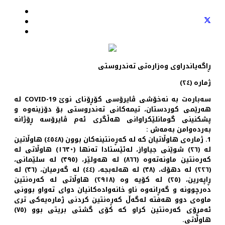
ڕاگەیاندراوی وەزارەتی تەندروستی
ژمارە (٢٤)
سەبارەت بە نەخۆشی ڤایرۆسی کۆڕۆنای نوێ COVID-19 لە
هەرێمی کوردستان، تیمەکانی تەندروستی بۆ دۆزینەوە و
پشکنینی گومانلێکراوانی هەڵگری ئەم ڤایرۆسە ڕۆژانە
بەردەوامن بەمەش :
1. ژمارەی هاوڵاتیان کە لە کەڕەنتینەکان بوون (٤٥٤٨) هاوڵاتین
لە (٢٦) شوێنی جیاواز، لەئێستادا تەنها (١٦٣٠) هاوڵاتی لە
کەرەنتین ماونەتەوە (٨٦٦) لە هەولێر، (٣٩٥) لە سلێمانی،
(٢٢٦) لە دهۆك، (٣٨) لە هەلەبجە، (٤٤) لە گەرمیان، (٣٦) لە
ڕاپەرین، (٢٥) لە کۆیە وە (٢٩١٨) هاوڵاتی لە کەرەنتین
دەرچوونە و گەڕانەوە ناو خانەوادەکانیان دوای تەواو بوونی
ماوەی دوو هەفتە لەگەڵ کەڕەنتین کردنی ژمارەیەکی تری
ئەمڕۆی کەرەنتین کراو کە کۆی گشتی بریتی بوو (٧٥)
هاوڵاتی.