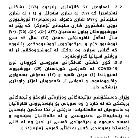
2. لەماوەی ٢٤ کاتژمێری ڕابردوو (١٧٨) پشکنین
ئەنجامدرا کە (٢٧) لە شاری هەولێر و (٦٤) لە شاری
سلێمانی و (٨٧) شاری دهۆك، دەرەنجام (٦) تووشبووی
نوێی دانشتووی شاری سلێمانی تۆمارکرا، کە پێنج لە
تووشبووەکان پیاون تەمەنیان (٢٣)، (٤٠)، (٤٠)، (٢٥)، (٧٠)
ساڵ لەگەڵ ئافرەتێکی تەمەن (٢٤) ساڵ کە سێ
تووشبوو خزم و بەرکەوتووی تووشبووەکەی پێشووە
کە گیانی سپارد، وە یەكێك لە تووشبووەکانی تر لە
ووڵاتی اسپانیا گەڕاوەتەوە.
3. کۆی گشتی هەڵگرانی ڤایرۆسی کۆڕۆنای نوێ
COVID-19 لە هەرێمی کوردستان (٤٧) تووشبووە،
لەنێویاندا (١) مردن هەیە و (١٣) نەخۆش بەتەواوی
چاکبووەتەوە، و ئەوانی تر هەموویان لەژێر چاودێری
پزیشکی دان.
وێڕای دەستخۆشی بۆتیمەکانی وەزارەتی ناوەخۆ و تیمەکانی
پزیشکی کە لە کاردان وە سوپاس بۆ پابەندبوونی هاوڵاتیان
بە مانەوەیان لە ماڵەکانیاندا جارێکی تر تکا دەکەین پابەندبن
بە ڕێنماییەکانی تەندروستی و لە ماڵەکانیان بمێننەوە و
نەیەنە دەرەوە و بەرکەوتەی کەسی تر نەبن وە لە کاتی
پێویستدا پەیوەندی بکەبن بە هێڵی گەرمی ژمارە (١٢٢).