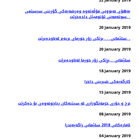
22 January 2019
به‌هۆی نه‌بوونی مۆڵه‌ته‌وه‌ وه‌رشه‌یه‌كی گۆرینی سیستمی
سوته‌مه‌نی ئۆتومبێل داده‌خرێت. .
20 January 2019
سلێمانی. . . برێكی زۆر خورمای بریه‌م له‌ناوده‌برێت. .
20 January 2019
سلێمانی ...بڕێكی زۆر خورما له‌ناوده‌برێت
18 January 2019
كارگه‌یه‌كی شیرینی داخرا
15 January 2019
08 January 2019
ئاماره‌كانی 2018 سلێمانی راگه‌یه‌ندرا
04 January 2019