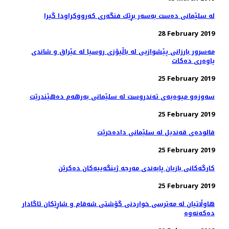
له‌ سلێمانی ده‌ست به‌سه‌ر بڕێك فنگه‌ری كه‌رووكراودا گیرا
28 February 2019
مه‌سرور بارزانی پێشوازیی لە باڵیۆزی روسیا لە عێراق و شاندی
یاوه‌ری ده‌كات
25 February 2019
سه‌وزه‌و میوه‌یه‌ی ته‌ندروست له‌ سلێمانی به‌رهه‌م ده‌هێندرێت
25 February 2019
فالوده‌ی قه‌ندیل له‌ سلێمانی داده‌خرێت
25 February 2019
كارگه‌كانی بازیان پابه‌ندی مه‌رجه‌ ژینگه‌ییه‌كان ده‌كرێن
25 February 2019
هاوڵاتیان له‌ مەترسی خواردنی گۆشتی شەقام و شاڕێكان ئاگادار