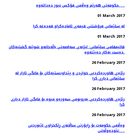
حکومەتی هەرێم وەڵامی فۆکس نیوز دەداتەوە. . .
01 March 2017
له‌ سلێمانی فرۆشتنی قیمه‌ی ئاماده‌كراو قه‌ده‌غه‌ كرا
01 March 2017
قائیمقامی سلێمانی: لیژنه‌ی سه‌لامه‌تی باڵه‌خانه‌و شوێنه‌ گشتیه‌كان
ده‌ست به‌كار ده‌بێته‌وه‌.
26 February 2017
رێژه‌ی هاورده‌كردنی خواردن و پێداویستیه‌كان بۆ مانگی ئازار له‌
سلێمانی دیاری كرا
26 February 2017
رێژه‌ی هاورده‌كردنی به‌روبومی سه‌وزه‌و میوه‌ بۆ مانگی ئازار دیاری
كرا
26 February 2017
وەڵامی حکومەت بۆ ڕاپۆرتی ساڵانەی ڕێکخراوى لێبوردنى
نێودەوڵەتى. . .