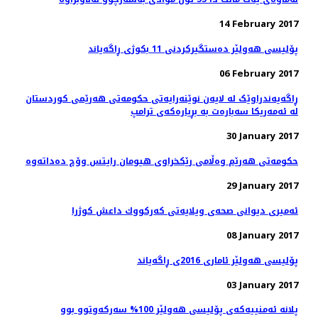
14 February 2017
پۆلیسی هەولێر دەستگیركردنی 11 بكوژی ڕاگەیاند
06 February 2017
ڕاگەیەندراوێک لە لایەن نوێنەرایەتی حکومەتی هەرێمی کوردستان
لە ئەمەریکا سەبارەت بە بڕیارەکەی ترامپ
30 January 2017
29 January 2017
ئەمیری دیوانی صحەی ویلایەتی كه‌ركووك داعش کوژرا
08 January 2017
پۆلیسی هەولێر ئاماری 2016ی ڕاگەیاند
03 January 2017
پلانە ئەمنییەكەی پۆلیسی هەولێر 100% سەركەوتوو بوو