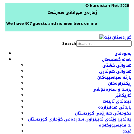
© kurdistan Net 2026
ژمارەی میوانانی سەرخەت
We have 907 guests and no members online
Search
پەیوەندی
بابەتە گشتییەکان
هەواڵی گشتی
هەواڵی هونەری
پارتە سیاسییەکان
ڕێکخراوەکان
پرسە و سەرەخۆشی
کاریکاتێر
دیمانەی تایبەت
بابەتی هەڵبژاردە
حکومەتی هەرێمی کوردستان
چەندین وێنەی نەبینراوی سەردەمی کۆماری کوردستان
لە فەیسبووکەوە
ڤیدۆ