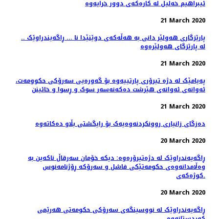
ئیبراهیم خەلیل لە کارەکەی دوور خرایەوە
21 March 2020
.. پارێزگاری هەولێر دانی بە هەڵەکەی دوێنێدا نا ... ڕاگەیندراوێک
لە پارێزگای هەولێرەوە
21 March 2020
پەیامێک لە دژە تیرۆری پارتییەوە بۆ گەورەیی سەرۆکی حکوومەت،
ئەوانەی ئەوانەی هێرشت دەکەنەسەر سوک و ڕسوا و خائینن
21 March 2020
دەزگای زانیاری روونکردنەوەیەک بۆ رایگشتی بڵاو دەکاتەوە
20 March 2020
ڕاگەیەندراوێک لە دژەتیرۆرەوە: دیکە خۆمان سەرقاڵ ناکەین بە
وەڵامدانەوەی حکومەتێکی فاشل و سەرۆکە ڕۆژنامەنوس
کوژەکەی.
20 March 2020
ڕاگەیەندراوێک لە نووسینگەی سەرۆکی حکومەتی هەرێمی
کوردستانەوە