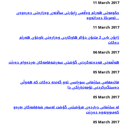
11 March 2017
حکومەتی هەرێم وەڵامی ڕاپۆرتی ساڵانەی وەزارەتی دەرەوەی
ئەمریکا دەداتەوە...
11 March 2017
ژاپۆن بایی 2 ملیۆن دۆالر هاوكاریی وەزارەتی ناوخۆی هەرێم
دەكات
06 March 2017
هه‌ڵمه‌تی قه‌ده‌غه‌كردنی گۆشتی سه‌رشه‌قامه‌كان به‌رده‌وام ده‌بێت
05 March 2017
قائیمقامی سلێمانی سوپاسی ئه‌و گه‌نجه‌ ده‌كات كه‌ هه‌وڵی
ده‌ستگیركردنی تۆمه‌تبارێكی دا
05 March 2017
له‌ سلێمانی دیارده‌ی فرۆشتنی گۆشت له‌سه‌ر شه‌قامه‌كان به‌ره‌و
كه‌مبوونه‌وه‌ ده‌چێت
05 March 2017