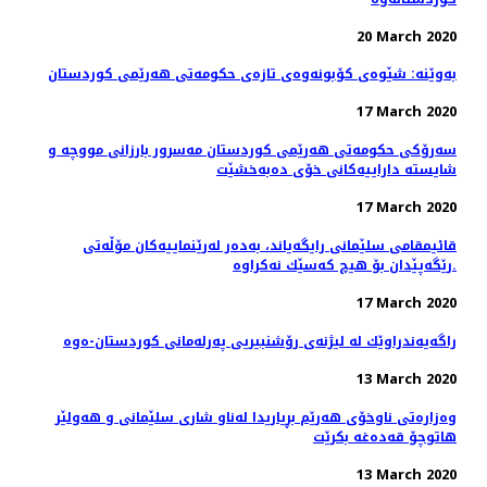
20 March 2020
بەوێنە: شێوەی کۆبونەوەی تازەی حکومەتی هەرێمی کوردستان
17 March 2020
سەرۆکی حکومەتی هەرێمی کوردستان مەسرور بارزانی مووچە و
شایستە داراییەکانی خۆی دەبەخشێت
17 March 2020
قائیمقامی سلێمانی رایگه‌یاند، به‌ده‌ر له‌رێنماییه‌كان مۆڵه‌تی
رێگه‌پێدان بۆ هیچ كه‌سێك نه‌كراوه‌.
17 March 2020
راگه‌یه‌ندراوێك لە لیژنەی رۆشنبیریی پەرلەمانی كوردستان-ەوە
13 March 2020
وەزارەتی ناوخۆی هەرێم بڕیاریدا لەناو شاری سلێمانی و هەولێر
هاتوچۆ قەدەغە بکرێت
13 March 2020