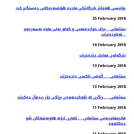
پۆلیسی هەولێر بازرگانێكی ماددە هۆشبەرەكانی دەستگیر كرد
25 February 2018
سلێمانی. . برێك خوارده‌مه‌نی و كه‌لو په‌لی ماوه‌ به‌سه‌رچوو
له‌ناوده‌برێت. .
16 February 2018
نێرگه‌له‌ی مه‌لیك داده‌خرێت
13 February 2018
سلێمانی. . . گه‌صی تاكسی داده‌خرێت
13 February 2018
سلێمانی. . . رێگری له‌ بڵاوكردنه‌وه‌ی بڕێكی زۆر ریدبۆڵ ده‌كرێت
11 February 2018
قائیمقامییه‌تی سلێمانی . . ئاماری لیژنه‌ هاوبه‌شه‌كان بڵاو
11 February 2018