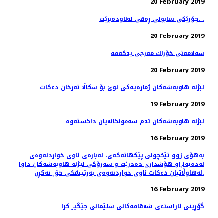
20 February 2019
جۆرێكی سابونی ڕه‌قی له‌ناوده‌برێت. .
20 February 2019
20 February 2019
لیژنه‌ هاوبه‌شه‌كان ژماره‌یه‌كی نوێ بۆ سكاڵا ته‌رخان ده‌كات
19 February 2019
16 February 2019
به‌هۆی زوو تێكچونی پێكهاته‌كه‌ی، لەبارەی ئاوی خواردنەوەی
له‌ده‌به‌نراو هۆشداری دەدرێت و سه‌رۆكی لیژنه هاوبه‌شه‌كان داوا
له‌هاوڵاتیان ده‌كات ئاوی خواردنه‌وه‌ی به‌رتیشكی خۆر نه‌كڕن.
16 February 2019
گۆڕینی ئاراسته‌ی شه‌قامه‌كانی سلێمانی جێگیر كرا