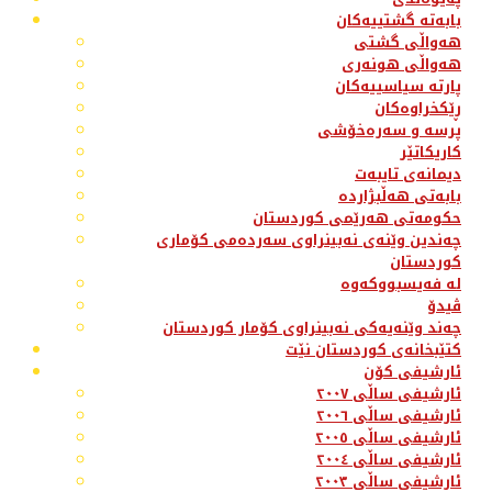
بابەتە گشتییەکان
هەواڵی گشتی
هەواڵی هونەری
پارتە سیاسییەکان
ڕێکخراوەکان
پرسە و سەرەخۆشی
کاریکاتێر
دیمانەی تایبەت
بابەتی هەڵبژاردە
حکومەتی هەرێمی کوردستان
چەندین وێنەی نەبینراوی سەردەمی کۆماری
کوردستان
لە فەیسبووکەوە
ڤیدۆ
چەند وێنەیەکی نەبینراوی کۆمار کوردستان
کتێبخانەی کوردستان نێت
ئارشیفی کۆن
ئارشیفی ساڵی ٢٠٠٧
ئارشیفی ساڵی ٢٠٠٦
ئارشیفی ساڵی ٢٠٠٥
ئارشیفی ساڵی ٢٠٠٤
ئارشیفی ساڵی ٢٠٠٣