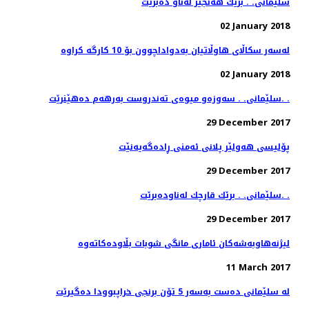
سلێمانی. . برێك هه‌نجیر له‌ناو ده‌برێت
02 January 2018
02 January 2018
سلێمانی. . سه‌وزه‌و میوه‌ی ته‌ندروست به‌رهه‌م ده‌هێنرێت. .
29 December 2017
پۆلیسی هەولێر پلانی ئەمنی ڕادەگەیەنێت
29 December 2017
سلێمانی. . برێك قارچك له‌ناوده‌برێت. .
29 December 2017
11 March 2017
له‌ سلێمانی ده‌ست به‌سه‌ر 5 تۆن برنجی خراپبوودا ده‌گیرێت