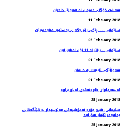
هەشت كۆگای دەرمان لە هەولێر داخران
11 February 2018
سلێمانی. . . بڕێكی زۆر جگه‌ری به‌ستوو له‌ناوده‌برێت
05 February 2018
سلێمانی. . زیاتر له‌ 11 تۆن له‌ناوبراون
01 February 2018
هه‌واڵێكی تایبه‌ت به‌ خانمان
01 February 2018
25 January 2018
سلێمانی: هیچ جۆره‌ نه‌خۆشیه‌كی مه‌ترسیدار له‌ كێڵگه‌كانی
25 January 2018