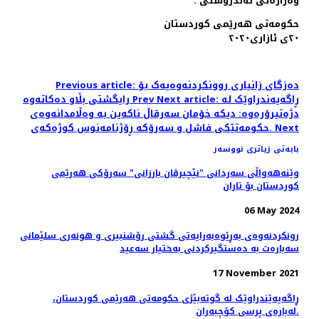
وەزارەتی تەندروستی .
حکومەتی هەرێمی کوردستان
٢٠ی ئازاری٢٠٢٠
Previous article: دەزگای زانیاری روونکردنەوەیەک بۆ
Next article: ڕاگەیەندراوێک لە
Prev
رایگشتی بڵاو دەکاتەوە
دژەتیرۆرەوە: دیکە خۆمان سەرقاڵ ناکەین بە وەڵامدانەوەی
Next
حکومەتێکی فاشل و سەرۆکە ڕۆژنامەنوس کوژەکەی.
بابەتی زیاتری نووسەر
وێنه‌هه‌واڵی سه‌ردانی "نێچیرڤان بارزانی" سەرۆکی هەرێمی
کوردستان بۆ تاران
06 May 2024
رونکردنەوەی بەڕێوەبەرایەتی گشتی رۆشنبیری و هونەری سلێمانی
سەبارەت بە دەستگیرکردنی بەختیار سەعید
17 November 2021
ڕاگەیەێندراوێک لە گوتەبێژی حکومەتی ھەرێمی کوردستان،
لەبارەی پرسی کۆچبەران.