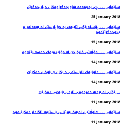
سلێمانی. . . بڕی به‌رهه‌مه‌ هاورده‌كراوه‌كان دیاریده‌كرێن
25 January 2018
سلێمانی. . . پۆسته‌رێكی تایبه‌ت به‌ خۆپارستن له‌ بومه‌له‌رزه‌
15 January 2018
سلێمانی . . . مۆڵەتی كاركردن لە مۆلیدەیەك دەسەنرێتەوە
14 January 2018
سلێمانی. . . داوایه‌ك ئاراسته‌ی دایكان و باوكان ده‌كرێت
14 January 2018
رێگری له‌ بردنه‌ ده‌ره‌وه‌ی ئاردی بایه‌عی ده‌كرێت. .
11 January 2018
11 January 2018