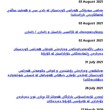
03 August 2021
پەیامی سەرۆکی هەرێمی کوردستان له‌ يادى سى و هه‌شت ساڵه‌ى
ئه‌نفالكردنى بارزانيياندا
03 August 2021
روونكردنه‌وه‌یه‌ك له‌ ئاژانسی پاراستن و زانیاری / زانیاری
02 August 2021
دەقی راگەیەندراوەکەی وەزارەتی ناوخۆی هەرێمی کوردستان
دەربارەی ڕێنماییەکانی خۆپاراستن لە کۆرۆنا
31 July 2021
بەیاننامەی وەزارەتی رۆشنبیری و لاوانی حکومەتی هەرێمی
کوردستان لەبارەی تۆماری جیهانی هەورامان لە لیستی شوێنەوارە
جیهانییەکاندا
28 July 2021
ژووری ئۆپەراسیۆنی پارێزگای هەولێر 23 بڕیاری نوێ‌ دەربارەی
خۆپارێزی لە ڤایرۆسی كۆرۆنا دەردەكات
27 March 2020