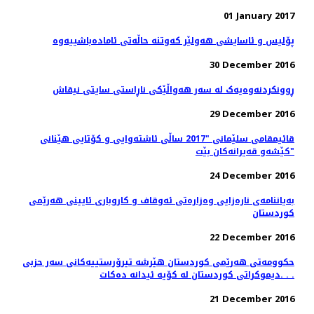
01 January 2017
پۆلیس و ئاسایشی هەولێر كەوتنە حاڵەتی ئامادەباشییەوە
30 December 2016
ڕوونکردنەوەیەک لە سەر هەواڵێکی ناڕاستی سایتی نیقاش
29 December 2016
قائیمقامی سلێمانی "2017 ساڵی ئاشته‌وایی و كۆتایی هێنانی
كێشه‌و قه‌یرانه‌كان بێت"
24 December 2016
بەیاننامەی نارەزایی وەزارەتی ئەوقاف و كاروباری ئایینی هەرێمی
كوردستان
22 December 2016
حكوومه‌تى هه‌رێمى كوردستان هێرشە تیرۆرستییه‌کانی سەر حزبی
دیموکراتی کوردستان لە کۆیە ئیدانە دەكات. . .
21 December 2016