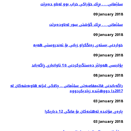
سلێمانی. . . بڕێك خۆراكی خراپ بوو له‌ناو ده‌برێت
09 January 2018
سلێمانی. . . بڕێك گۆشتی سور له‌ناوده‌برێت
09 January 2018
09 January 2018
پۆلیسی هەولێر دەستگیركردنی ٢٥ تاوانباری ڕاگەیاند
08 January 2018
راگه‌یاندنی قائیمقامیه‌تی سلێمانی .. چالاكی لیژنه‌ هاوبه‌شه‌كان له‌
03 January 2018
پاره‌ی مۆلیده‌ ئه‌هلیه‌كان بۆ مانگی 12 دیاریكرا
03 January 2018