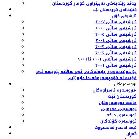
چەند وێنەیەکی نەبینراوی کۆمار کوردستان
کتێبخانەی کوردستان نێت
ئارشیفی کۆن
ئارشیفی ساڵی ٢٠٠٧
ئارشیفی ساڵی ٢٠٠٦
ئارشیفی ساڵی ٢٠٠٥
ئارشیفی ساڵی ٢٠٠٤
ئارشیفی ساڵی ٢٠٠٣
ئارشیفی ساڵی ٢٠٠٢
ئارشیفی ساڵانی ٢٠٠١ تا ٢٠٠٦
ئارشیفی ساڵی ٢٠٠١
بۆ خوێندنەوەی بابەتەکانی ئەم ساڵانە پێویسە ئەم
فۆنتە لە کۆمپوتەرەکەتدا دابەزێنی
نووسەرەکان
نووسەرە ناسراوەکان-
کوردستان نێت
خانمە نووسەرەکان
نووسینی عەرەبی
نووسەری دیکە
نووسەرە کۆنەکان
ئێمە لەسەر فەیسبووک
گەڕان