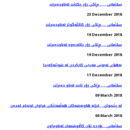
سلێمانی . . . بڕێكی زۆر چكلێت له‌ناوده‌برێت
23 December 2018
سلێمانی ... بڕێكی زۆر كاكڵه‌گوێز له‌ناوده‌برێت
19 December 2018
سلێمانی ... بڕێكی زۆر پاكه‌ره‌وه‌ له‌ناوده‌برێت
19 December 2018
به‌هۆی نه‌بونی مه‌رجی كاركردن له‌ شوێنه‌كه‌یدا
17 December 2018
سلێمانی. . . بڕێكی زۆر تایت له‌ناو ده‌برێت
09 March 2018
له‌ پێنجوێن. . لیژنه‌ هاوبه‌شه‌كان هه‌ڵمه‌تێكی فراوان ئه‌نجام ئه‌ده‌ن
06 March 2018
سلێمانی. . نۆزده‌ تۆن كاڵاوشمه‌ك له‌ناوبراون