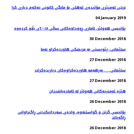
نرخی ئەمپێری مۆلیدەی ئەهلی بۆ مانگی كانونی یەكەم دیاری كرا
04 January 2019
پۆلیسی هەولێر، ئاماری ڕووداوەكانی ساڵی ٢٠١٨ی بڵاو كردەوە
30 December 2018
27 December 2018
سلێمانی. . . به‌رهه‌مه‌ هاورده‌كراوه‌كان دیاریده‌كرێت
27 December 2018
هێزە ئەمنییەكانی هەولێر لە ئامادەباشیدان
26 December 2018
پۆلیسی گرتن و گواستنەوە، وادەی سەردانیكردنی ڕاگیراوانی
ڕاگەیاند
26 December 2018