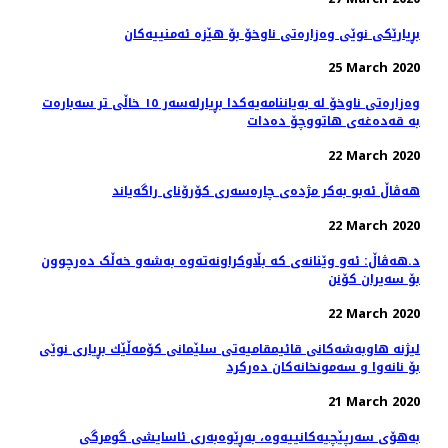
بڕیارێكی نوێی وەزارەتی ناوخۆ بۆ هێزە ئەمنییەكان
25 March 2020
وەزارەتی ناوخۆ لە بەیاننامەیەکدا بڕیارلەسەر ١٥ خاڵی تر سەبارەت
بە قەدەغەی هاتووچۆ دەدات
22 March 2020
هه‌ڤاڵ ئه‌بو به‌كر مژده‌ی چاره‌سه‌ری کۆرۆنای راگه‌یاند
22 March 2020
د.هەڤاڵ: ئەو وێنانەی کە بڵاوکراونەتەوە بەشەو خەڵک دەرچوون
بۆ سەیران کۆنن
22 March 2020
لیژنه‌ هاوبه‌شه‌كانی قائیمقامیه‌تی سلێمانی كۆمه‌ڵێك بڕیاری نوێی
بۆ نانه‌وا و سه‌مونخانه‌كان ده‌ركرد
21 March 2020
بەهۆی سەرپێچیەکانییەوە، بەڕێوەبەری ئاسایشی گومرگی