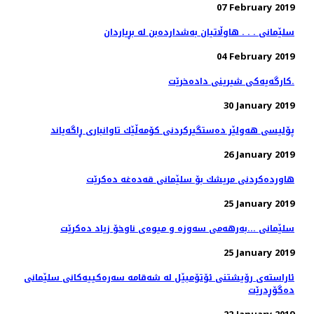
07 February 2019
سلێمانی . . . هاوڵاتیان به‌شدارده‌بن له‌ بڕیاردان
04 February 2019
کارگەیەکی شیرینی دادەخرێت.
30 January 2019
پۆلیسی هەولێر دەستگیركردنی كۆمەڵێك تاوانباری ڕاگەیاند
26 January 2019
هاوردەكردنی مریشك بۆ سلێمانی قەدەغە دەكرێت
25 January 2019
سلێمانی ...بەرهەمی سەوزە و میوەی ناوخۆ زیاد دەكرێت
25 January 2019
ئاراسته‌ی رۆیشتنی ئۆتۆمبێل له‌ شه‌قامه‌ سه‌ره‌كییه‌كانی سلێمانی
ده‌گۆڕدرێت