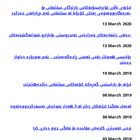
لیژنەی باڵای ئۆپراسیۆنەكانی پارێزگای سلێمانی بۆ
بەرەنگاربوونەوەی پەتای كۆرۆنا لە سلێمانی ئەم بڕیارانەی دەرکرد.
13 March 2020
دەقی رێنماییەكان وەزارەتی تەندروستی بۆبازارو شوێنەگشتیەکان:
13 March 2020
پۆلیسی هەولێر پلانی ئەمنی ڕادەگەیەنێت. . ئەم نەورۆزە جیاواز
دەبێت
10 March 2019
لیژنە بۆ پاراستنی گەڕەكە كۆنەكانی سلێمانی پێكدەهێنرێت
06 March 2019
06 March 2019
نرخی ئه‌مپێری كاره‌بای مۆلیده‌ بۆ مانگی دوو دیاری كرا
03 March 2019