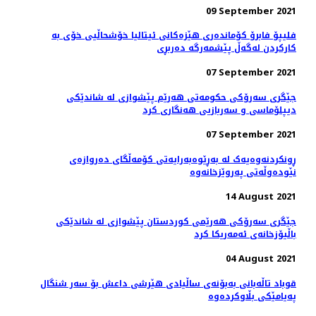
09 September 2021
فلیپۆ فابرۆ کۆماندەری هێزەکانی ئیتالیا خۆشحاڵیی خۆی بە
كاركردن لەگەڵ پێشمەرگە دەربڕی
07 September 2021
جێگری سەرۆکی حکومەتی هەرێم پێشوازی لە شاندێکی
دیپلۆماسی و سەربازیی هەنگاری کرد
07 September 2021
ڕونکردنەوەیەک لە بەڕێوەبەرایەتی کۆمەڵگای دەروازەی
نێودەوڵەتی پەروێزخانەوە
14 August 2021
جێگری سەرۆکی هەرێمی کوردستان پێشوازی لە شاندێکی
باڵیۆزخانه‌ی ئه‌مه‌ریکا کرد
04 August 2021
قوباد تاڵەبانی بەبۆنەی ساڵیادی هێرشی داعش بۆ سەر شنگال
پەیامێکی بڵاوکردەوە