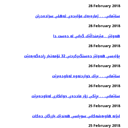
28 February 2018
سلێمانی. . . ژماره‌یه‌ك مۆلیده‌ی ئه‌هلی سزاده‌درێن
28 February 2018
هەولێر. . مێرمنداڵێك گیانی لە دەست دا
28 February 2018
پۆلیسی هەولێر دەستگیركردنی 32 تۆمەتبار ڕادەگەیەنێت
26 February 2018
سلێمانی. . . برێك خواردنه‌وه‌ له‌ناوده‌برێت
26 February 2018
سلێمانی. . . بڕێكی زۆر مادده‌ی جوانكاری له‌ناوده‌برێت
25 February 2018
لیژنه‌ هاوبه‌شه‌كانی سوپاسی هه‌ندێك بازرگان ده‌كات
25 February 2018