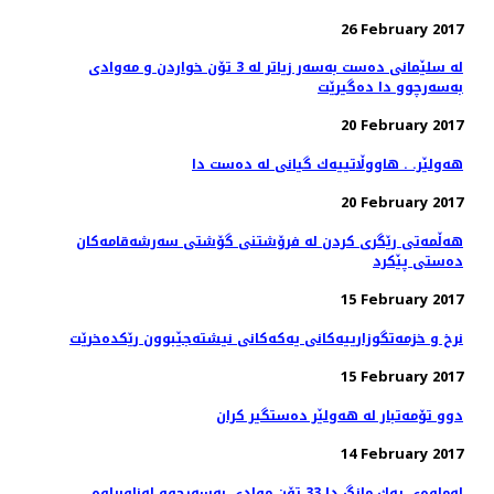
26 February 2017
له‌ سلێمانی ده‌ست به‌سه‌ر زیاتر له‌ 3 تۆن خواردن و مه‌وادی
به‌سه‌رچوو دا ده‌گیرێت
20 February 2017
هەولێر. . هاووڵاتییەك گیانی لە دەست دا
20 February 2017
هه‌ڵمه‌تی رێگری كردن له‌ فرۆشتنی گۆشتی سه‌رشه‌قامه‌كان
ده‌ستی پێكرد
15 February 2017
نرخ و خزمه‌تگوزارییه‌كانی یه‌كه‌كانی نیشته‌جێبوون رێكده‌خرێت
15 February 2017
دوو تۆمەتبار لە هەولێر دەستگیر كران
14 February 2017