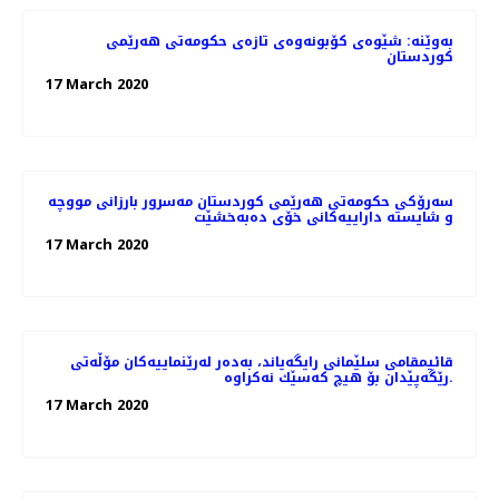
بەوێنە: شێوەی کۆبونەوەی تازەی حکومەتی هەرێمی
کوردستان
17 March 2020
سەرۆکی حکومەتی هەرێمی کوردستان مەسرور بارزانی مووچە
و شایستە داراییەکانی خۆی دەبەخشێت
17 March 2020
قائیمقامی سلێمانی رایگه‌یاند، به‌ده‌ر له‌رێنماییه‌كان مۆڵه‌تی
رێگه‌پێدان بۆ هیچ كه‌سێك نه‌كراوه‌.
17 March 2020