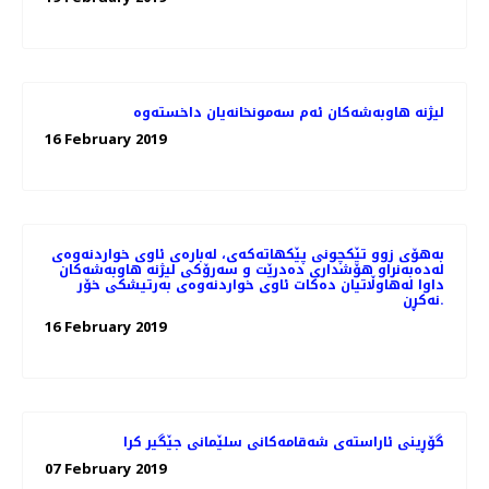
16 February 2019
به‌هۆی زوو تێكچونی پێكهاته‌كه‌ی، لەبارەی ئاوی خواردنەوەی
له‌ده‌به‌نراو هۆشداری دەدرێت و سه‌رۆكی لیژنه هاوبه‌شه‌كان
داوا له‌هاوڵاتیان ده‌كات ئاوی خواردنه‌وه‌ی به‌رتیشكی خۆر
نه‌كڕن.
16 February 2019
گۆڕینی ئاراسته‌ی شه‌قامه‌كانی سلێمانی جێگیر كرا
07 February 2019