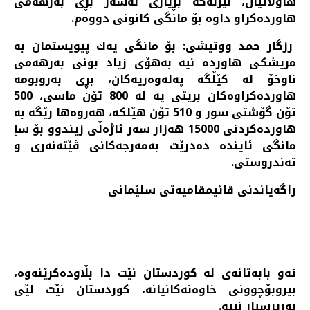
هاوڵاتیان، لیژنه‌كه‌ بڕیاری له‌سه‌ر بڕی به‌رهه‌می
هاورده‌كراو داوه‌ بۆ مانگی كانونی دووه‌م.
رزگار حمد ووتیشی: بۆ مانگی یه‌ك پیویستمان به‌
مریشكی هاورده‌ نیه‌ به‌هۆی زیاد بونی به‌رهه‌می
ناوخۆ له‌ كێڵگه‌ په‌له‌وه‌ریه‌كان، بڕی به‌روبومه‌
هاورده‌كراوه‌كان بریتی یه‌ له‌ 800 تۆن ماسی، 500
تۆن گۆشتی سور و 510 تۆن هێلكه‌، هه‌روه‌ها رێگه‌ به‌
هاورده‌كردنی 15000 هه‌زار سه‌ر ئاژه‌ڵی زیندوو بۆ سإ
مانگی ئاینده‌ ده‌درێت به‌مه‌رجه‌كانی ڤێته‌نه‌ری و
ته‌ندروستی.
راگه‌یاندنی قائیمقامیه‌تی سلێمانی
ئه‌و بابه‌تانه‌ی له‌ کوردستان نێت دا بڵاوده‌کرێنه‌وه‌،
بیروبۆچوونی خاوه‌نه‌کانیانه‌، کوردستان نێت لێی
به‌رپرسیار نییه‌.