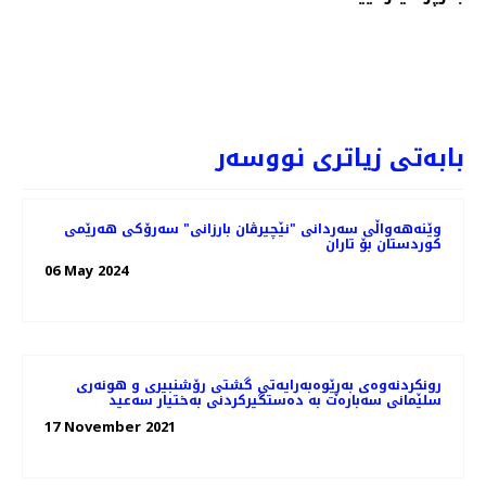
PREV
NEXT
بابەتی زیاتری نووسەر
وێنه‌هه‌واڵی سه‌ردانی "نێچیرڤان بارزانی" سەرۆکی هەرێمی
کوردستان بۆ تاران
06 May 2024
رونکردنەوەی بەڕێوەبەرایەتی گشتی رۆشنبیری و هونەری
سلێمانی سەبارەت بە دەستگیرکردنی بەختیار سەعید
17 November 2021