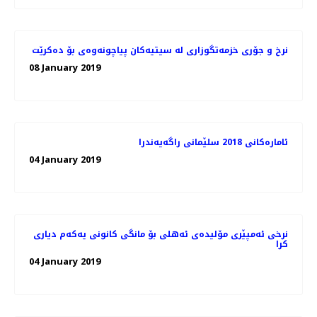
08 January 2019
ئاماره‌كانی 2018 سلێمانی راگه‌یه‌ندرا
04 January 2019
نرخی ئەمپێری مۆلیدەی ئەهلی بۆ مانگی كانونی یەكەم دیاری
كرا
04 January 2019