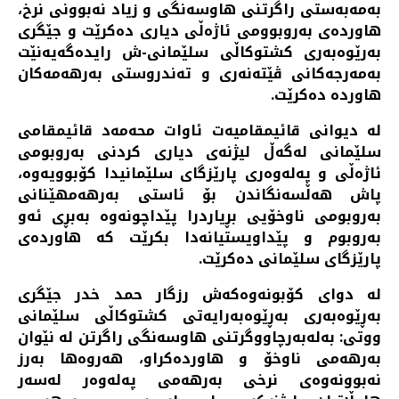
به‌مه‌به‌ستی راگرتنی هاوسه‌نگی و زیاد نه‌بوونی نرخ،
هاورده‌ی به‌روبوومی ئاژه‌ڵی دیاری ده‌كرێت و جێگری
به‌رێوه‌به‌ری كشتوكاڵی سلێمانی-ش رایده‌گه‌یه‌نێت
به‌مه‌رجه‌كانی ڤێته‌نه‌ری و ته‌ندروستی به‌رهه‌مه‌كان
هاورده‌ ده‌كرێت.
له‌ دیوانی قائیمقامیه‌ت ئاوات محه‌مه‌د قائیمقامی
سلێمانی له‌گه‌ڵ لیژنه‌ی دیاری كردنی به‌روبومی
ئاژه‌ڵی و په‌له‌وه‌ری پارێزگای سلێمانیدا كۆبوویه‌وه‌،
پاش هه‌ڵسه‌نگاندن بۆ ئاستی به‌رهه‌مهێنانی
به‌روبومی ناوخۆیی بڕیاردرا پێداچونه‌وه‌ به‌بڕی ئه‌و
به‌روبوم و پێداویستیانه‌دا بكرێت كه‌ هاورده‌ی
پارێزگای سلێمانی ده‌كرێت.
له‌ دوای كۆبونه‌وه‌كه‌ش رزگار حمد خدر جێگری
به‌ڕێوه‌به‌ری به‌ڕێوه‌به‌رایه‌تی كشتوكاڵی سلێمانی
ووتی: به‌له‌به‌رچاووگرتنی هاوسه‌نگی راگرتن له‌ نێوان
به‌رهه‌می ناوخۆ و هاورده‌كراو، هه‌روه‌ها به‌رز
نه‌بوونه‌وه‌ی نرخی به‌رهه‌می په‌له‌وه‌ر له‌سه‌ر