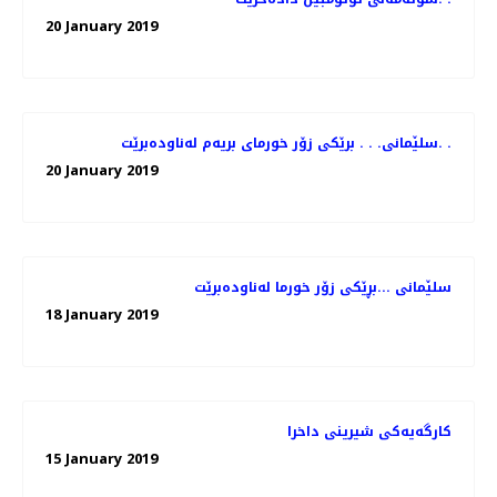
20 January 2019
سلێمانی. . . برێكی زۆر خورمای بریه‌م له‌ناوده‌برێت. .
20 January 2019
سلێمانی ...بڕێكی زۆر خورما له‌ناوده‌برێت
18 January 2019
كارگه‌یه‌كی شیرینی داخرا
15 January 2019