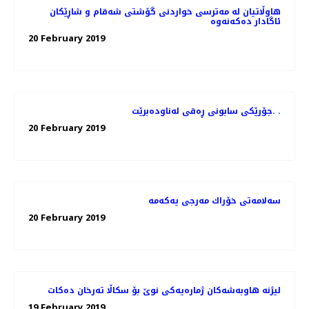
هاوڵاتیان له‌ مەترسی خواردنی گۆشتی شەقام و شاڕێكان
20 February 2019
جۆرێكی سابونی ڕه‌قی له‌ناوده‌برێت. .
20 February 2019
20 February 2019
لیژنه‌ هاوبه‌شه‌كان ژماره‌یه‌كی نوێ بۆ سكاڵا ته‌رخان ده‌كات
19 February 2019