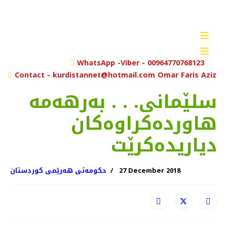
≡
≡
rch
WhatsApp -Viber - 00964770768123
Contact - kurdistannet@hotmail.com Omar Faris Aziz
سلێمانی. . . به‌رهه‌مه‌
هاورده‌كراوه‌كان
دیاریده‌كرێت
27 December 2018
حکومەتی هەرێمی کوردستان