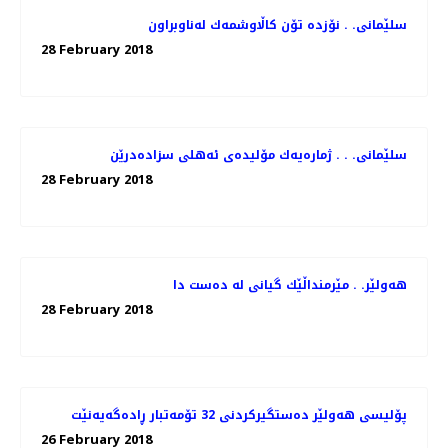
سلێمانی. . نۆزده‌ تۆن كاڵاوشمه‌ك له‌ناوبراون
28 February 2018
سلێمانی. . . ژماره‌یه‌ك مۆلیده‌ی ئه‌هلی سزاده‌درێن
28 February 2018
هەولێر. . مێرمنداڵێك گیانی لە دەست دا
28 February 2018
پۆلیسی هەولێر دەستگیركردنی 32 تۆمەتبار ڕادەگەیەنێت
26 February 2018