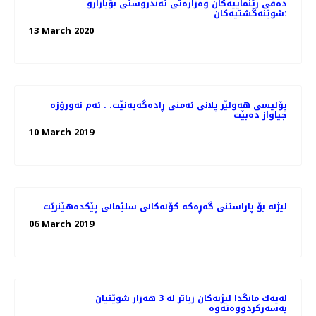
دەقی رێنماییەكان وەزارەتی تەندروستی بۆبازارو
شوێنەگشتیەکان:
13 March 2020
پۆلیسی هەولێر پلانی ئەمنی ڕادەگەیەنێت. . ئەم نەورۆزە
جیاواز دەبێت
10 March 2019
لیژنە بۆ پاراستنی گەڕەكە كۆنەكانی سلێمانی پێكدەهێنرێت
06 March 2019
له‌یه‌ك مانگدا لیژنه‌كان زیاتر له‌ 3 هه‌زار شوێنیان