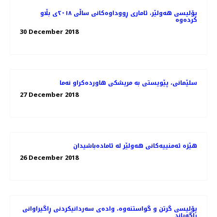
پۆلیسی هەولێر، ئاماری ڕووداوەكانی ساڵی ٢٠١٨ی بڵاو
كردەوە
30 December 2018
27 December 2018
هێزە ئەمنییەكانی هەولێر لە ئامادەباشیدان
26 December 2018
پۆلیسی گرتن و گواستنەوە، وادەی سەردانیكردنی ڕاگیراوانی
ڕاگەیاند