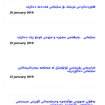
هاوردەكردنی مریشك بۆ سلێمانی قەدەغە دەكرێت
25 January 2019
سلێمانی ...بەرهەمی سەوزە و میوەی ناوخۆ زیاد دەكرێت
25 January 2019
ئاراسته‌ی رۆیشتنی ئۆتۆمبێل له‌ شه‌قامه‌ سه‌ره‌كییه‌كانی
سلێمانی ده‌گۆڕدرێت
22 January 2019
به‌هۆی نه‌بوونی مۆڵه‌ته‌وه‌ وه‌رشه‌یه‌كی گۆرینی سیستمی
سوته‌مه‌نی ئۆتومبێل داده‌خرێت. .