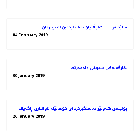
سلێمانی . . . هاوڵاتیان به‌شدارده‌بن له‌ بڕیاردان
04 February 2019
کارگەیەکی شیرینی دادەخرێت.
30 January 2019
پۆلیسی هەولێر دەستگیركردنی كۆمەڵێك تاوانباری ڕاگەیاند
26 January 2019