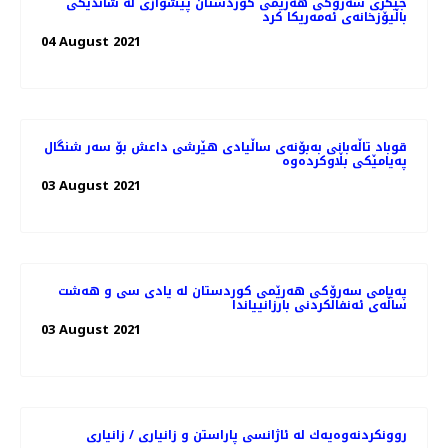
جێگری سەرۆکی هەرێمی کوردستان پێشوازی لە شاندێکی
باڵیۆزخانه‌ی ئه‌مه‌ریکا کرد
04 August 2021
قوباد تاڵەبانی بەبۆنەی ساڵیادی هێرشی داعش بۆ سەر شنگال
پەیامێکی بڵاوکردەوە
03 August 2021
پەیامی سەرۆکی هەرێمی کوردستان له‌ يادى سى و هه‌شت
ساڵه‌ى ئه‌نفالكردنى بارزانيياندا
03 August 2021
روونكردنه‌وه‌یه‌ك له‌ ئاژانسی پاراستن و زانیاری / زانیاری