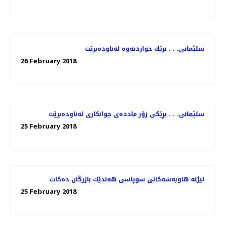
سلێمانی. . . برێك خواردنه‌وه‌ له‌ناوده‌برێت
26 February 2018
سلێمانی. . . بڕێكی زۆر مادده‌ی جوانكاری له‌ناوده‌برێت
25 February 2018
لیژنه‌ هاوبه‌شه‌كانی سوپاسی هه‌ندێك بازرگان ده‌كات
25 February 2018