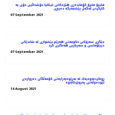
فلیپۆ فابرۆ کۆماندەری هێزەکانی ئیتالیا خۆشحاڵیی خۆی بە
كاركردن لەگەڵ پێشمەرگە دەربڕی
07 September 2021
جێگری سەرۆکی حکومەتی هەرێم پێشوازی لە شاندێکی
دیپلۆماسی و سەربازیی هەنگاری کرد
07 September 2021
ڕونکردنەوەیەک لە بەڕێوەبەرایەتی کۆمەڵگای دەروازەی
نێودەوڵەتی پەروێزخانەوە
14 August 2021