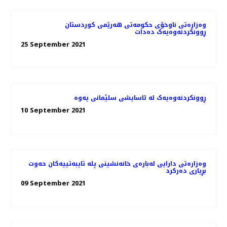
وەزارەتی ناوخۆی حکومەتی هەرێمی کوردستان
ڕوونکردنەوەیەک دەدات
25 September 2021
ڕوونکردنەوەیەک لە ئاسایشی سلێمانی یەوە
10 September 2021
وەزارەتی دارایی لەبارەی خانەنشینی پلە تایبەتییەکان حەوت
بڕیاری دەرکرد
09 September 2021