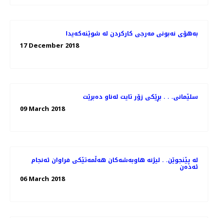
به‌هۆی نه‌بونی مه‌رجی كاركردن له‌ شوێنه‌كه‌یدا
17 December 2018
سلێمانی. . . بڕێكی زۆر تایت له‌ناو ده‌برێت
09 March 2018
له‌ پێنجوێن. . لیژنه‌ هاوبه‌شه‌كان هه‌ڵمه‌تێكی فراوان ئه‌نجام
ئه‌ده‌ن
06 March 2018