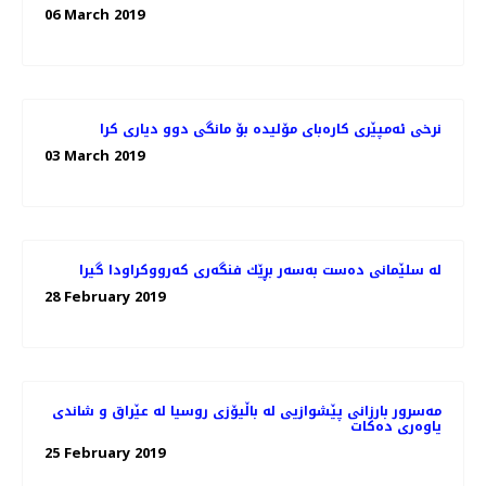
06 March 2019
نرخی ئه‌مپێری كاره‌بای مۆلیده‌ بۆ مانگی دوو دیاری كرا
03 March 2019
له‌ سلێمانی ده‌ست به‌سه‌ر بڕێك فنگه‌ری كه‌رووكراودا گیرا
28 February 2019
مه‌سرور بارزانی پێشوازیی لە باڵیۆزی روسیا لە عێراق و شاندی
یاوه‌ری ده‌كات
25 February 2019