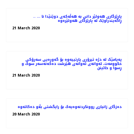
.. پارێزگاری هەولێر دانی بە هەڵەکەی دوێنێدا نا ...
ڕاگەیندراوێک لە پارێزگای هەولێرەوە
21 March 2020
پەیامێک لە دژە تیرۆری پارتییەوە بۆ گەورەیی سەرۆکی
حکوومەت، ئەوانەی ئەوانەی هێرشت دەکەنەسەر سوک و
ڕسوا و خائینن
21 March 2020
دەزگای زانیاری روونکردنەوەیەک بۆ رایگشتی بڵاو دەکاتەوە
20 March 2020