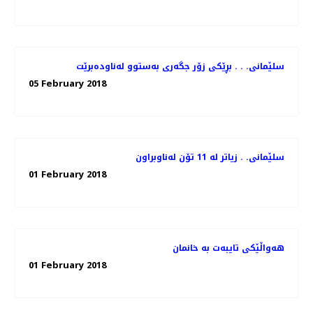
سلێمانی. . . بڕێكی زۆر جگه‌ری به‌ستوو له‌ناوده‌برێت
05 February 2018
سلێمانی. . زیاتر له‌ 11 تۆن له‌ناوبراون
01 February 2018
هه‌واڵێكی تایبه‌ت به‌ خانمان
01 February 2018