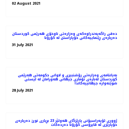
02 August 2021
دەقی راگەیەندراوەکەی وەزارەتی ناوخۆی هەرێمی کوردستان
دەربارەی ڕێنماییەکانی خۆپاراستن لە کۆرۆنا
31 July 2021
بەیاننامەی وەزارەتی رۆشنبیری و لاوانی حکومەتی هەرێمی
کوردستان لەبارەی تۆماری جیهانی هەورامان لە لیستی
شوێنەوارە جیهانییەکاندا
28 July 2021
ژووری ئۆپەراسیۆنی پارێزگای هەولێر 23 بڕیاری نوێ‌ دەربارەی
خۆپارێزی لە ڤایرۆسی كۆرۆنا دەردەكات