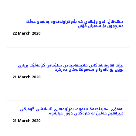
د.هەڤاڵ: ئەو وێنانەی کە بڵاوکراونەتەوە بەشەو خەڵک
دەرچوون بۆ سەیران کۆنن
22 March 2020
لیژنه‌ هاوبه‌شه‌كانی قائیمقامیه‌تی سلێمانی كۆمه‌ڵێك بڕیاری
نوێی بۆ نانه‌وا و سه‌مونخانه‌كان ده‌ركرد
21 March 2020
بەهۆی سەرپێچیەکانییەوە، بەڕێوەبەری ئاسایشی گومرگی
ئیبراهیم خەلیل لە کارەکەی دوور خرایەوە
21 March 2020