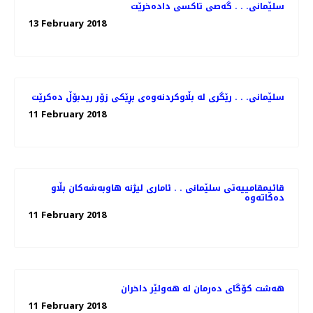
سلێمانی. . . گه‌صی تاكسی داده‌خرێت
13 February 2018
سلێمانی. . . رێگری له‌ بڵاوكردنه‌وه‌ی بڕێكی زۆر ریدبۆڵ ده‌كرێت
11 February 2018
قائیمقامییه‌تی سلێمانی . . ئاماری لیژنه‌ هاوبه‌شه‌كان بڵاو
11 February 2018
هەشت كۆگای دەرمان لە هەولێر داخران
11 February 2018