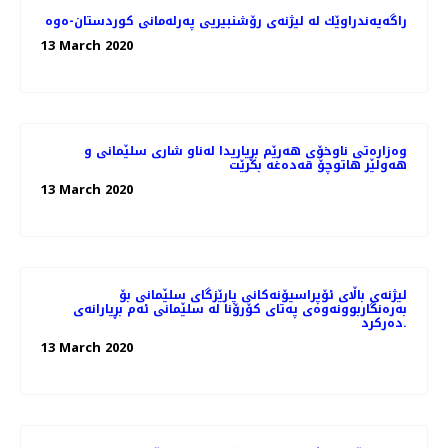
راگه‌یه‌ندراوێك لە لیژنەی رۆشنبیریی پەرلەمانی كوردستان-ەوە
13 March 2020
وەزارەتی ناوخۆی هەرێم بڕیاریدا لەناو شاری سلێمانی و
هەولێر هاتوچۆ قەدەغە بکرێت
13 March 2020
لیژنەی باڵای ئۆپراسیۆنەكانی پارێزگای سلێمانی بۆ
بەرەنگاربوونەوەی پەتای كۆرۆنا لە سلێمانی ئەم بڕیارانەی
دەرکرد.
13 March 2020