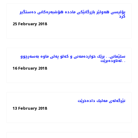
پۆلیسی هەولێر بازرگانێكی ماددە هۆشبەرەكانی دەستگیر
كرد
25 February 2018
سلێمانی. . برێك خوارده‌مه‌نی و كه‌لو په‌لی ماوه‌ به‌سه‌رچوو
له‌ناوده‌برێت. .
16 February 2018
نێرگه‌له‌ی مه‌لیك داده‌خرێت
13 February 2018