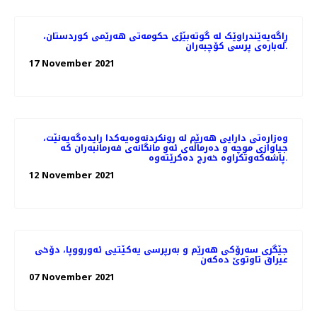
ڕاگەیەێندراوێک لە گوتەبێژی حکومەتی ھەرێمی کوردستان،
لەبارەی پرسی کۆچبەران.
17 November 2021
وەزارەتی دارایی هەرێم لە رونکردنەوەیەکدا رایدەگەیەنێت،
جیاوازی موچە و دەرماڵەی ئەو مانگانەی فەرمانبەران کە
پاشەکەوتکراوە خەرج دەکرێتەوە.
12 November 2021
جێگری سەرۆکی هەرێم و بەرپرسی یەکێتیی ئەورووپا، دۆخى
عيراق تاوتوێ ده‌كه‌ن
07 November 2021