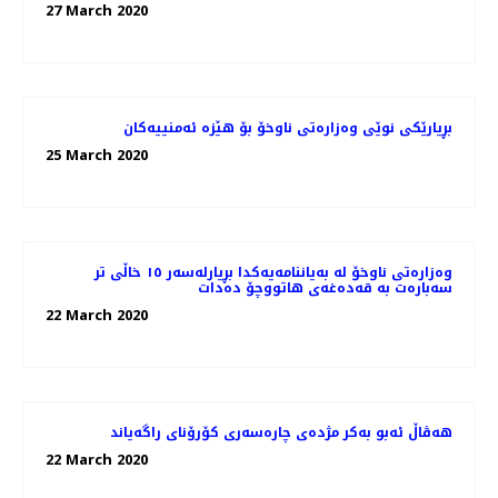
27 March 2020
بڕیارێكی نوێی وەزارەتی ناوخۆ بۆ هێزە ئەمنییەكان
25 March 2020
وەزارەتی ناوخۆ لە بەیاننامەیەکدا بڕیارلەسەر ١٥ خاڵی تر
سەبارەت بە قەدەغەی هاتووچۆ دەدات
22 March 2020
هه‌ڤاڵ ئه‌بو به‌كر مژده‌ی چاره‌سه‌ری کۆرۆنای راگه‌یاند
22 March 2020