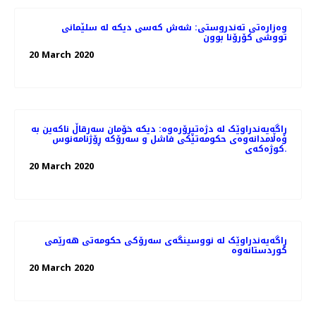
وەزارەتی تەندروستی: شەش كەسی دیكە لە سلێمانی
تووشی كۆرۆنا بوون
20 March 2020
ڕاگەیەندراوێک لە دژەتیرۆرەوە: دیکە خۆمان سەرقاڵ ناکەین بە
وەڵامدانەوەی حکومەتێکی فاشل و سەرۆکە ڕۆژنامەنوس
کوژەکەی.
20 March 2020
ڕاگەیەندراوێک لە نووسینگەی سەرۆکی حکومەتی هەرێمی
کوردستانەوە
20 March 2020