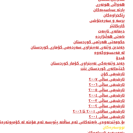
هەواڵی هونەری
پارتە سیاسییەکان
ڕێکخراوەکان
پرسە و سەرەخۆشی
کاریکاتێر
دیمانەی تایبەت
بابەتی هەڵبژاردە
حکومەتی هەرێمی کوردستان
چەندین وێنەی نەبینراوی سەردەمی کۆماری کوردستان
لە فەیسبووکەوە
ڤیدۆ
چەند وێنەیەکی نەبینراوی کۆمار کوردستان
کتێبخانەی کوردستان نێت
ئارشیفی کۆن
ئارشیفی ساڵی ٢٠٠٧
ئارشیفی ساڵی ٢٠٠٦
ئارشیفی ساڵی ٢٠٠٥
ئارشیفی ساڵی ٢٠٠٤
ئارشیفی ساڵی ٢٠٠٣
ئارشیفی ساڵی ٢٠٠٢
ئارشیفی ساڵانی ٢٠٠١ تا ٢٠٠٦
ئارشیفی ساڵی ٢٠٠١
بۆ خوێندنەوەی بابەتەکانی ئەم ساڵانە پێویسە ئەم فۆنتە لە کۆمپوتەرەک
نووسەرەکان
نووسەرە ناسراوەکان-