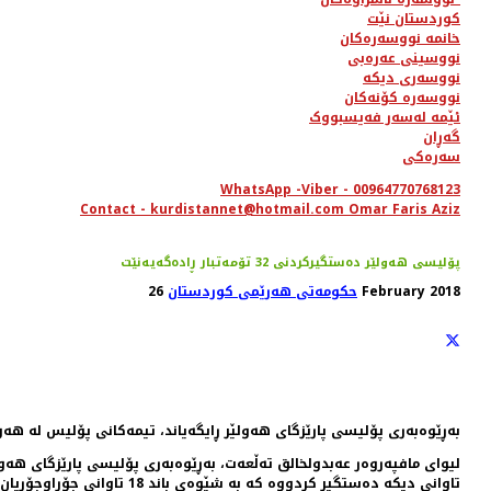
کوردستان نێت
خانمە نووسەرەکان
نووسینی عەرەبی
نووسەری دیکە
نووسەرە کۆنەکان
ئێمە لەسەر فەیسبووک
گەڕان
سەرەکی
WhatsApp -Viber - 00964770768123
Contact - kurdistannet@hotmail.com Omar Faris Aziz
پۆلیسی هەولێر دەستگیركردنی 32 تۆمەتبار ڕادەگەیەنێت
26 February 2018
حکومەتی هەرێمی کوردستان
بەڕێوەبەری پۆلیسی پارێزگای هەولێر ڕایگەیاند، تیمەكانی پۆلیس لە هەولێر و دەوروبەریدا 32 كەسیان بە تۆم
تاوانی دیكە دەستگیر كردووە كە بە شێوەی باند 18 تاوانی جۆراوجۆریان ئەنجام داوە.