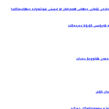
بارەی تۆماری جیهانی هەورامان لە لیستی شوێنەوارە جیهانییەکاندا
ران کۆنن
وا و سه‌مونخانه‌كان ده‌ركرد