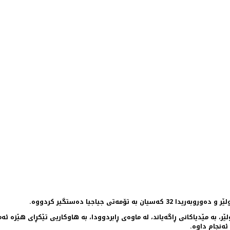
ەتی جیاجیا دەستگیر كردووە.