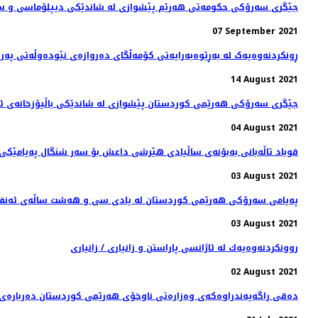
جێگری سەرۆکی حکومەتی هەرێم پێشوازی لە شاندێکی دیپلۆماسی و سە
07 September 2021
ڕونکردنەوەیەک لە بەڕێوەبەرایەتی کۆمەڵگای دەروازەی نێودەوڵەتی پەرو
14 August 2021
جێگری سەرۆکی هەرێمی کوردستان پێشوازی لە شاندێکی باڵیۆزخانه‌ی ئه‌م
04 August 2021
قوباد تاڵەبانی بەبۆنەی ساڵیادی هێرشی داعش بۆ سەر شنگال پەیامێکی 
03 August 2021
پەیامی سەرۆکی هەرێمی کوردستان له‌ يادى سى و هه‌شت ساڵه‌ى ئه‌نفالكر
03 August 2021
روونكردنه‌وه‌یه‌ك له‌ ئاژانسی پاراستن و زانیاری / زانیاری
02 August 2021
دەقی راگەیەندراوەکەی وەزارەتی ناوخۆی هەرێمی کوردستان دەربارەی ڕێ