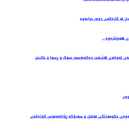
ل لە کارەکەی دوور خرایەوە
گای هەولێرەوە
انەی ئەوانەی هێرشت دەکەنەسەر سوک و ڕسوا و خائینن
وون