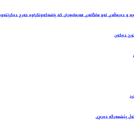
ێ ده‌كه‌ن
رد
گەڵ پێشمەرگە دەربڕی