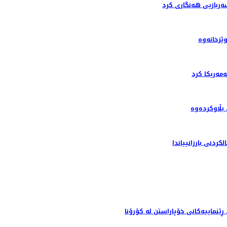
ربازیی هەنگاری کرد
ێزخانەوە
ه‌ریکا کرد
بڵاوکردەوە
دنى بارزانيياندا
نماییەکانی خۆپاراستن لە کۆرۆنا