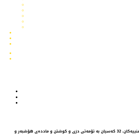
لیوای مافپەروەر عەبدولخالق تەڵعەت، بەڕێوەبەری پۆلیسی پارێزگای هەولێر، بە مێدیاكانی ڕاگەیاند، لە ماوەی ڕابردوودا، بە هاوكاریی تێكڕای هێزە ئەمنییەكان، 32 كەسیان بە تۆمەتی دزی و كوشتن و ماددەی هۆشبەر و