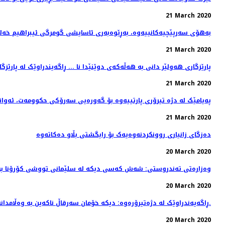
21 March 2020
بەهۆی سەرپێچیەکانییەوە، بەڕێوەبەری ئاسایشی گومرگی ئیبراهیم خەلی
21 March 2020
.. پارێزگاری هەولێر دانی بە هەڵەکەی دوێنێدا نا ... ڕاگەیندراوێک لە پارێز
21 March 2020
پەیامێک لە دژە تیرۆری پارتییەوە بۆ گەورەیی سەرۆکی حکوومەت، ئەو
21 March 2020
دەزگای زانیاری روونکردنەوەیەک بۆ رایگشتی بڵاو دەکاتەوە
20 March 2020
وەزارەتی تەندروستی: شەش كەسی دیكە لە سلێمانی تووشی كۆرۆنا ب
20 March 2020
ڕاگەیەندراوێک لە دژەتیرۆرەوە: دیکە خۆمان سەرقاڵ ناکەین بە وەڵامدانەوەی حکومەتێکی فاشل و سەرۆکە ڕۆژنامەنوس کوژەکەی.
20 March 2020