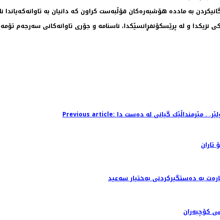
انیكردن بە ماددە هۆشبەرەكان قۆڵبەست كراون كە دانیان بە تاوانەكەیاندا نا
 نزیكدا و لە پرێسكۆنفڕانسێكدا، ناسنامە و جۆری تاوانەكانی سەرجەم تۆمەتب
 تاران
رەت بە دەستگیرکردنی بەختیار سەعید