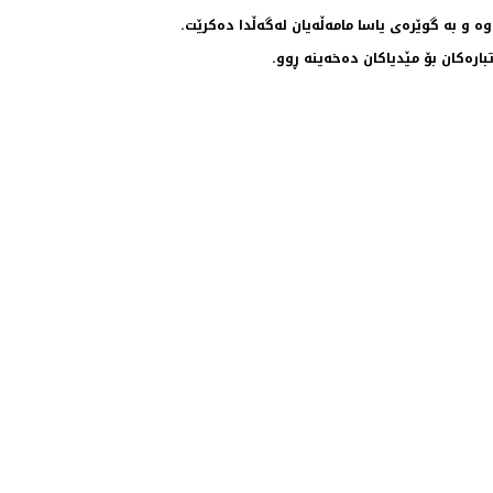
وە و بە گوێرەی یاسا مامەڵەیان لەگەڵدا دەكرێت.
ارەكان بۆ مێدیاكان دەخەینە ڕوو.