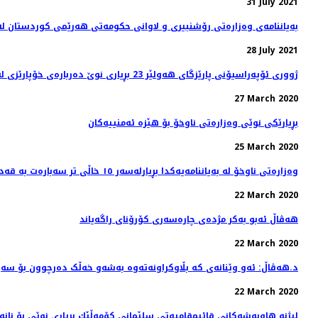
31 July 2021
بەیاننامەی وەزارەتی رۆشنبیری و لاوانی حکومەتی هەرێمی کوردستان لە
28 July 2021
ژووری ئۆپەراسیۆنی پارێزگای هەولێر 23 بڕیاری نوێ‌ دەربارەی خۆپارێزی لە ڤایرۆسی كۆرۆنا دەردەكات
27 March 2020
بڕیارێكی نوێی وەزارەتی ناوخۆ بۆ هێزە ئەمنییەكان
25 March 2020
وەزارەتی ناوخۆ لە بەیاننامەیەکدا بڕیارلەسەر ١٥ خاڵی تر سەبارەت بە قەدەغەی هاتووچۆ دەدات
22 March 2020
هه‌ڤاڵ ئه‌بو به‌كر مژده‌ی چاره‌سه‌ری کۆرۆنای راگه‌یاند
22 March 2020
د.هەڤاڵ: ئەو وێنانەی کە بڵاوکراونەتەوە بەشەو خەڵک دەرچوون بۆ سەی
22 March 2020
لیژنه‌ هاوبه‌شه‌كانی قائیمقامیه‌تی سلێمانی كۆمه‌ڵێك بڕیاری نوێی بۆ نانه‌