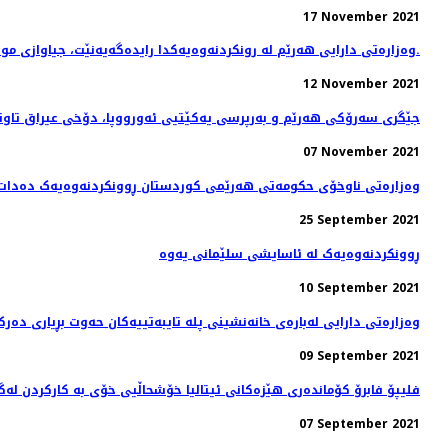
17 November 2021
وەزارەتی دارایی هەرێم لە رونکردنەوەیەکدا رایدەگەیەنێت، جیاوازی موچە و دەرماڵەی ئەو مانگانەی فەرمانبەران کە پاشەکەوتکراوە خەرج دەکرێتەوە.
12 November 2021
جێگری سەرۆکی هەرێم و بەرپرسی یەکێتیی ئەورووپا، دۆخى عيراق تاوتو
07 November 2021
وەزارەتی ناوخۆی حکومەتی هەرێمی کوردستان ڕوونکردنەوەیەک دەدات
25 September 2021
ڕوونکردنەوەیەک لە ئاسایشی سلێمانی یەوە
10 September 2021
وەزارەتی دارایی لەبارەی خانەنشینی پلە تایبەتییەکان حەوت بڕیاری دەرک
09 September 2021
فلیپۆ فابرۆ کۆماندەری هێزەکانی ئیتالیا خۆشحاڵیی خۆی بە كاركردن لە
07 September 2021