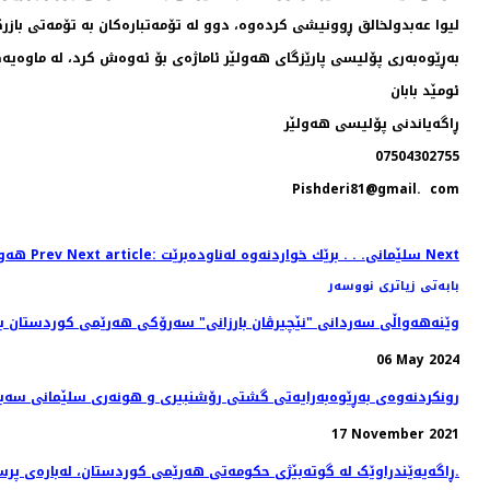
لیوا عەبدولخالق ڕوونیشی كردەوە، دوو لە تۆمەتبارەكان بە تۆمەتی بازرگ
بەڕێوەبەری پۆلیسی پارێزگای هەولێر ئاماژەی بۆ ئەوەش كرد، لە ماوەیەكی
ئومێد بابان
ڕاگەیاندنی پۆلیسی هەولێر
07504302755
Pishderi81@gmail. com
Next
Next article: سلێمانی. . . برێك خواردنه‌وه‌ له‌ناوده‌برێت
Prev
Previous article: هەولێر. . مێرمنداڵێك گیانی لە دەست دا
بابەتی زیاتری نووسەر
وێنه‌هه‌واڵی سه‌ردانی "نێچیرڤان بارزانی" سەرۆکی هەرێمی کوردستان بۆ
06 May 2024
رونکردنەوەی بەڕێوەبەرایەتی گشتی رۆشنبیری و هونەری سلێمانی سەبا
17 November 2021
ڕاگەیەێندراوێک لە گوتەبێژی حکومەتی ھەرێمی کوردستان، لەبارەی پرسی کۆچبەران.