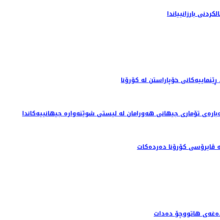
دنى بارزانيياندا
نماییەکانی خۆپاراستن لە کۆرۆنا
بارەی تۆماری جیهانی هەورامان لە لیستی شوێنەوارە جیهانییەکاندا