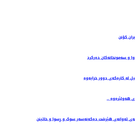
ران کۆنن
وا و سه‌مونخانه‌كان ده‌ركرد
ل لە کارەکەی دوور خرایەوە
گای هەولێرەوە
انەی ئەوانەی هێرشت دەکەنەسەر سوک و ڕسوا و خائینن