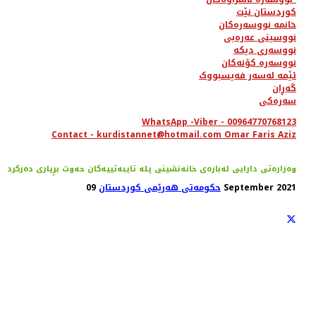
کوردستان نێت
خانمە نووسەرەکان
نووسینی عەرەبی
نووسەری دیکە
نووسەرە کۆنەکان
ئێمە لەسەر فەیسبووک
گەڕان
سەرەکی
WhatsApp -Viber - 00964770768123
Contact - kurdistannet@hotmail.com Omar Faris Aziz
وەزارەتی دارایی لەبارەی خانەنشینی پلە تایبەتییەکان حەوت بڕیاری دەرکرد
09 September 2021
حکومەتی هەرێمی کوردستان