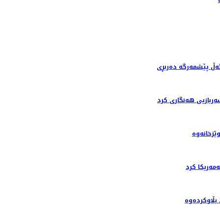
گەڵ پێشمەرگە دەربڕی
ربازیی هەنگاری کرد
ێزخانەوە
ه‌ریکا کرد
بڵاوکردەوە