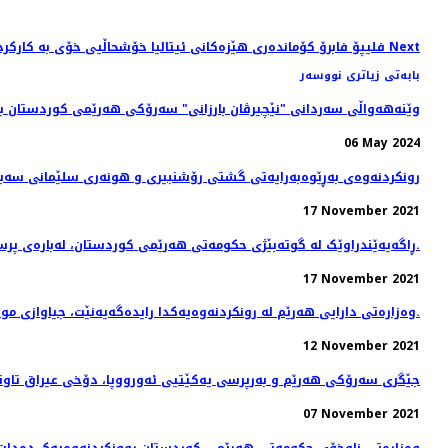
Next
Next article: فلیپۆ فابرۆ کۆماندەری هێزەکانی ئیتالیا خۆشحاڵیی خۆی بە كاركردن لەگەڵ پێشمەرگە دەربڕی
بابەتی زیاتری نووسەر
وێنه‌هه‌واڵی سه‌ردانی "نێچیرڤان بارزانی" سەرۆکی هەرێمی کوردستان بۆ
06 May 2024
رونکردنەوەی بەڕێوەبەرایەتی گشتی رۆشنبیری و هونەری سلێمانی سەبا
17 November 2021
ڕاگەیەێندراوێک لە گوتەبێژی حکومەتی ھەرێمی کوردستان، لەبارەی پرسی کۆچبەران.
17 November 2021
وەزارەتی دارایی هەرێم لە رونکردنەوەیەکدا رایدەگەیەنێت، جیاوازی موچە و دەرماڵەی ئەو مانگانەی فەرمانبەران کە پاشەکەوتکراوە خەرج دەکرێتەوە.
12 November 2021
جێگری سەرۆکی هەرێم و بەرپرسی یەکێتیی ئەورووپا، دۆخى عيراق تاوتو
07 November 2021