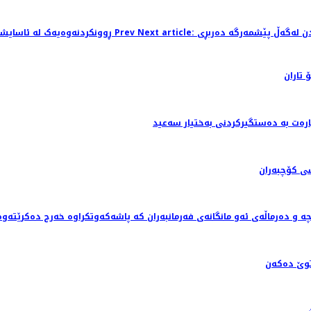
Prev
Previous article: ڕوونکردنەوەیەک لە ئاسایشی سلێمانی یەوە
 تاران
رەت بە دەستگیرکردنی بەختیار سەعید
ێ ده‌كه‌ن