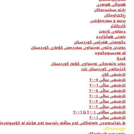
هەواڵی هونەری
پارتە سیاسییەکان
ڕێکخراوەکان
پرسە و سەرەخۆشی
کاریکاتێر
دیمانەی تایبەت
بابەتی هەڵبژاردە
حکومەتی هەرێمی کوردستان
چەندین وێنەی نەبینراوی سەردەمی کۆماری کوردستان
لە فەیسبووکەوە
ڤیدۆ
چەند وێنەیەکی نەبینراوی کۆمار کوردستان
کتێبخانەی کوردستان نێت
ئارشیفی کۆن
ئارشیفی ساڵی ٢٠٠٧
ئارشیفی ساڵی ٢٠٠٦
ئارشیفی ساڵی ٢٠٠٥
ئارشیفی ساڵی ٢٠٠٤
ئارشیفی ساڵی ٢٠٠٣
ئارشیفی ساڵی ٢٠٠٢
ئارشیفی ساڵانی ٢٠٠١ تا ٢٠٠٦
ئارشیفی ساڵی ٢٠٠١
بۆ خوێندنەوەی بابەتەکانی ئەم ساڵانە پێویسە ئەم فۆنتە لە کۆمپوتەرەک
نووسەرەکان
نووسەرە ناسراوەکان-