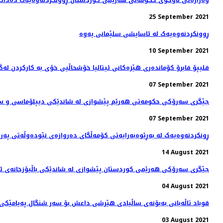
وەزارەتی ناوخۆی حکومەتی هەرێمی کوردستان ڕوونکردنەوەیەک دەدات
25 September 2021
ڕوونکردنەوەیەک لە ئاسایشی سلێمانی یەوە
10 September 2021
فلیپۆ فابرۆ کۆماندەری هێزەکانی ئیتالیا خۆشحاڵیی خۆی بە كاركردن لە
07 September 2021
جێگری سەرۆکی حکومەتی هەرێم پێشوازی لە شاندێکی دیپلۆماسی و سە
07 September 2021
ڕونکردنەوەیەک لە بەڕێوەبەرایەتی کۆمەڵگای دەروازەی نێودەوڵەتی پەرو
14 August 2021
جێگری سەرۆکی هەرێمی کوردستان پێشوازی لە شاندێکی باڵیۆزخانه‌ی ئه‌م
04 August 2021
قوباد تاڵەبانی بەبۆنەی ساڵیادی هێرشی داعش بۆ سەر شنگال پەیامێکی 
03 August 2021