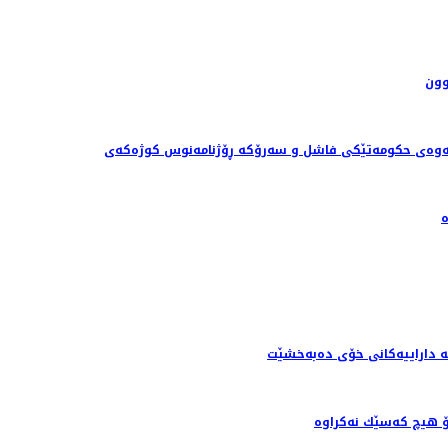
وون
 داراییەکانی خۆی دەبەخشێت