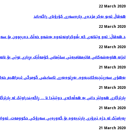
22 March 2020
هه‌ڤاڵ ئه‌بو به‌كر مژده‌ی چاره‌سه‌ری کۆرۆنای راگه‌یاند
22 March 2020
د.هەڤاڵ: ئەو وێنانەی کە بڵاوکراونەتەوە بەشەو خەڵک دەرچوون بۆ سەی
22 March 2020
لیژنه‌ هاوبه‌شه‌كانی قائیمقامیه‌تی سلێمانی كۆمه‌ڵێك بڕیاری نوێی بۆ نانه‌
21 March 2020
بەهۆی سەرپێچیەکانییەوە، بەڕێوەبەری ئاسایشی گومرگی ئیبراهیم خەلی
21 March 2020
.. پارێزگاری هەولێر دانی بە هەڵەکەی دوێنێدا نا ... ڕاگەیندراوێک لە پارێز
21 March 2020
پەیامێک لە دژە تیرۆری پارتییەوە بۆ گەورەیی سەرۆکی حکوومەت، ئەو
21 March 2020