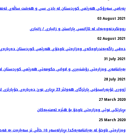
پەیامی سەرۆکی هەرێمی کوردستان له‌ يادى سى و هه‌شت ساڵه‌ى ئه‌نفالكر
03 August 2021
روونكردنه‌وه‌یه‌ك له‌ ئاژانسی پاراستن و زانیاری / زانیاری
02 August 2021
دەقی راگەیەندراوەکەی وەزارەتی ناوخۆی هەرێمی کوردستان دەربارەی ڕێ
31 July 2021
بەیاننامەی وەزارەتی رۆشنبیری و لاوانی حکومەتی هەرێمی کوردستان لە
28 July 2021
ژووری ئۆپەراسیۆنی پارێزگای هەولێر 23 بڕیاری نوێ‌ دەربارەی خۆپارێزی لە ڤایرۆسی كۆرۆنا دەردەكات
27 March 2020
بڕیارێكی نوێی وەزارەتی ناوخۆ بۆ هێزە ئەمنییەكان
25 March 2020
وەزارەتی ناوخۆ لە بەیاننامەیەکدا بڕیارلەسەر ١٥ خاڵی تر سەبارەت بە قەدەغەی هاتووچۆ دەدات