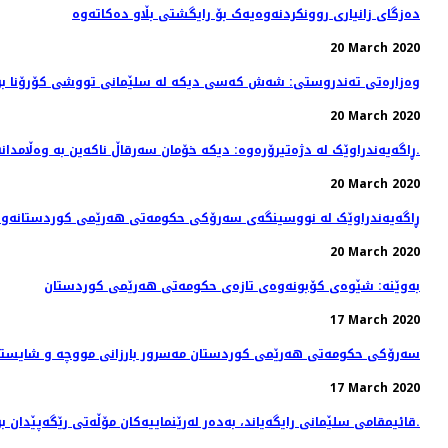
دەزگای زانیاری روونکردنەوەیەک بۆ رایگشتی بڵاو دەکاتەوە
20 March 2020
وەزارەتی تەندروستی: شەش كەسی دیكە لە سلێمانی تووشی كۆرۆنا ب
20 March 2020
ڕاگەیەندراوێک لە دژەتیرۆرەوە: دیکە خۆمان سەرقاڵ ناکەین بە وەڵامدانەوەی حکومەتێکی فاشل و سەرۆکە ڕۆژنامەنوس کوژەکەی.
20 March 2020
ڕاگەیەندراوێک لە نووسینگەی سەرۆکی حکومەتی هەرێمی کوردستانەوە
20 March 2020
بەوێنە: شێوەی کۆبونەوەی تازەی حکومەتی هەرێمی کوردستان
17 March 2020
سەرۆکی حکومەتی هەرێمی کوردستان مەسرور بارزانی مووچە و شایستە
17 March 2020
قائیمقامی سلێمانی رایگه‌یاند، به‌ده‌ر له‌رێنماییه‌كان مۆڵه‌تی رێگه‌پێدان بۆ هیچ كه‌سێك نه‌كراوه‌.