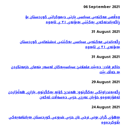
06 September 2021
وەڵامی مەکتەبی سیاسی پارتی دیموکراتی کوردستان بۆ
ڕاگەیاندنەکەی یەکێتی بەبۆنەی ٣١ ی ئابەوە
31 August 2021
ڕگەیاندنی مه‌كته‌بی سیاسی یه‌كێتیی نیشتمانیی كوردستان
بەبۆنەی ٣١ ی ئابەوە
31 August 2021
حاكم قادر: دەبێت ململانێ سیاسییەكان لەسەر بنەمای خزمەتكردن
بە خەڵك بێت
29 August 2021
ڕگەیەندراوێکی یەكگرتوو: هەندێ کۆنە یەکگرتوو، بازاڕی هەڵبژاردن
ئەقۆزنەوەو خۆیان عەرزی حزبی دەسەڵات ئەكەن
24 August 2021
بەهۆی گران بونی نرخی نان حزبی شیوعی کوردستان بەیاننامەیەکی
بڵاوکردەوە