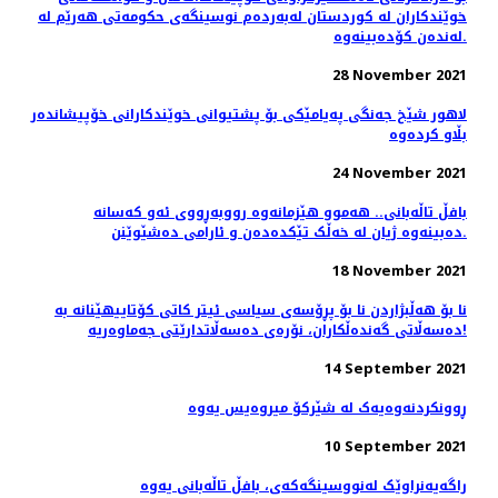
خوێندکاران لە کوردستان لەبەردەم نوسینگەی حکومەتی هەرێم لە
لەندەن کۆدەبینەوە.
28 November 2021
لاهور شێخ جەنگی پەیامێکی بۆ پشتیوانی خوێندکارانی خۆپیشاندەر
بڵاو کردەوە
24 November 2021
بافڵ تاڵەبانی.. ھەموو ھێزمانەوە رووبەڕووی ئەو کەسانە
دەبینەوە ژیان لە خەڵک تێکدەدەن و ئارامی دەشێوێنن.
18 November 2021
نا بۆ هەڵبژاردن نا بۆ پڕۆسەی سیاسی ئیتر کاتی کۆتاییهێنانە بە
دەسەڵاتی گەندەڵکاران، نۆرەی دەسەڵاتدارێتی جەماوەریە!
14 September 2021
ڕوونکردنەوەیەک لە شێركۆ میروەیس یەوە
10 September 2021
راگەیەنراوێک لەنووسینگەکەى، بافڵ تاڵەبانی یەوە