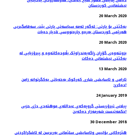
دەقی په‌یامی لاهور شێخ جه‌نگی، هاوسەرۆكی یەكێتیی
نیشتمانیی كوردستان
20 March 2020
یەکێتی بۆ پارتی: ئەگەر ئەمە سیاسەتی پارتی بێت، سه‌قامگیریی
هه‌رێمی كوردستان به‌ره‌و چاره‌نووسی نادیار ده‌بات
20 March 2020
بزوتنەوەی گۆڕان ڕاگەیەندراوێک بڵاودەکاتەوە و پیرۆزبایی لە
یەکێتی نیشتمانی دەکات
13 March 2020
ئارامی و ئاسایشی ‌شاری که‌رکو‌ک به‌خه‌باتی یه‌کگرتوانه‌ زامن
ده‌کرێ!
24 January 2019
پیلانی تیرۆریستی گروپەکەی عبداللەی موهتەدی دژی حزبی
حکمەتیست شەرمەزار دەکەین!
30 December 2018
هێزەکانی پۆلیس وئاسایشی سلێمانی بەرپرسن لە ئاشکراکردنی