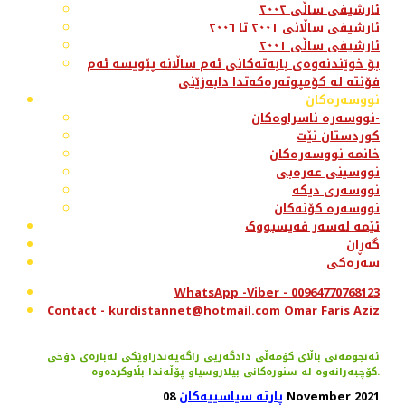
ئارشیفی ساڵی ٢٠٠٢
ئارشیفی ساڵانی ٢٠٠١ تا ٢٠٠٦
ئارشیفی ساڵی ٢٠٠١
بۆ خوێندنەوەی بابەتەکانی ئەم ساڵانە پێویسە ئەم
فۆنتە لە کۆمپوتەرەکەتدا دابەزێنی
نووسەرەکان
نووسەرە ناسراوەکان-
کوردستان نێت
خانمە نووسەرەکان
نووسینی عەرەبی
نووسەری دیکە
نووسەرە کۆنەکان
ئێمە لەسەر فەیسبووک
گەڕان
سەرەکی
WhatsApp -Viber - 00964770768123
Contact - kurdistannet@hotmail.com Omar Faris Aziz
ئه‌نجومه‌نی باڵای كۆمه‌ڵی دادگه‌ریی راگه‌یه‌ندراوێكی له‌باره‌ی دۆخی
كۆچبه‌رانه‌وه‌ له‌ سنوره‌كانی بیلاروسیاو پۆڵه‌ندا بڵاوكرده‌وه‌.
08 November 2021
پارتە سیاسییەکان