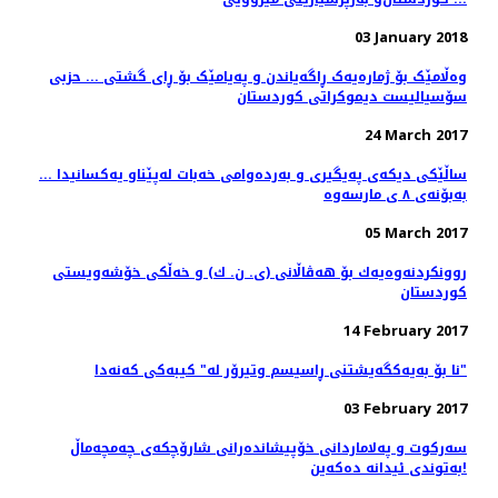
03 January 2018
وەڵامێک بۆ ژمارەیەک ڕاگەیاندن و پەیامێک بۆ ڕای گشتی ... حزبى
سۆسیالیست دیموكراتى كوردستان
24 March 2017
ساڵێکی دیکەی پەیگیری و بەردەوامی خەبات لەپێناو یەکسانیدا ...
بەبۆنەی ٨ ی مارسەوە
05 March 2017
روونكردنه‌وه‌یه‌ك بۆ هه‌ڤاڵانی (ی. ن. ك) و خه‌ڵكی خۆشه‌ویستی
كوردستان
14 February 2017
نا بۆ بەیەکگەیشتنی ڕاسیسم وتیرۆر لە" کیبەکی کەنەدا"
03 February 2017
سەرکوت و پەلاماردانی خۆپیشاندەرانی شارۆچکەی چەمچەماڵ
بەتوندی ئیدانە دەکەین!