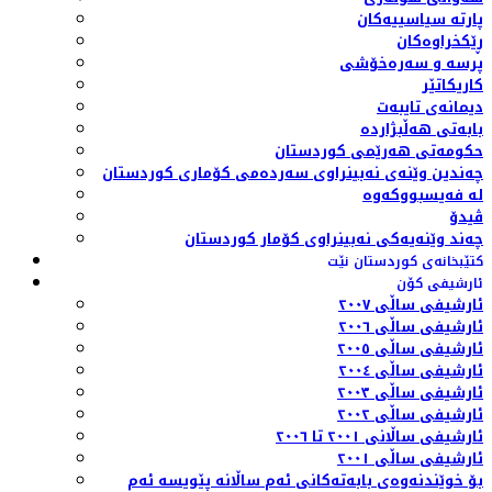
پارتە سیاسییەکان
ڕێکخراوەکان
پرسە و سەرەخۆشی
کاریکاتێر
دیمانەی تایبەت
بابەتی هەڵبژاردە
حکومەتی هەرێمی کوردستان
چەندین وێنەی نەبینراوی سەردەمی کۆماری کوردستان
لە فەیسبووکەوە
ڤیدۆ
چەند وێنەیەکی نەبینراوی کۆمار کوردستان
کتێبخانەی کوردستان نێت
ئارشیفی کۆن
ئارشیفی ساڵی ٢٠٠٧
ئارشیفی ساڵی ٢٠٠٦
ئارشیفی ساڵی ٢٠٠٥
ئارشیفی ساڵی ٢٠٠٤
ئارشیفی ساڵی ٢٠٠٣
ئارشیفی ساڵی ٢٠٠٢
ئارشیفی ساڵانی ٢٠٠١ تا ٢٠٠٦
ئارشیفی ساڵی ٢٠٠١
بۆ خوێندنەوەی بابەتەکانی ئەم ساڵانە پێویسە ئەم