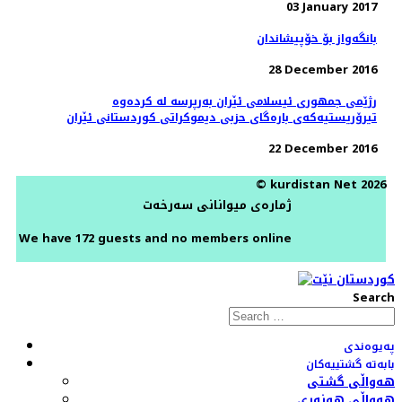
03 January 2017
بانگەواز بۆ خۆپیشاندان
28 December 2016
رژێمی جمهوری ئیسلامی ئێران بەرپرسە لە کردەوە
تیرۆریستیەکەی بارەگای حزبی دیموکراتی کوردستانی ئێران
22 December 2016
© kurdistan Net 2026
ژمارەی میوانانی سەرخەت
We have 172 guests and no members online
Search
پەیوەندی
بابەتە گشتییەکان
هەواڵی گشتی
هەواڵی هونەری