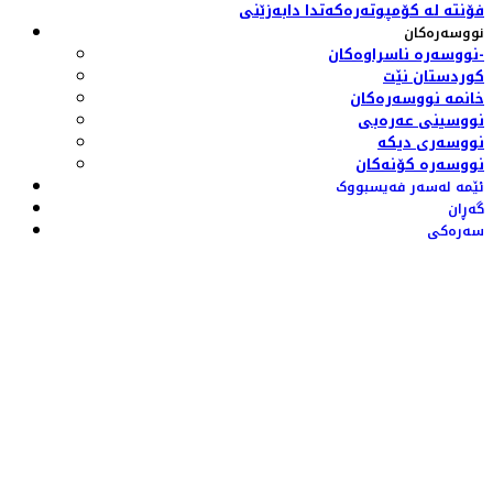
فۆنتە لە کۆمپوتەرەکەتدا دابەزێنی
نووسەرەکان
نووسەرە ناسراوەکان-
کوردستان نێت
خانمە نووسەرەکان
نووسینی عەرەبی
نووسەری دیکە
نووسەرە کۆنەکان
ئێمە لەسەر فەیسبووک
گەڕان
سەرەکی