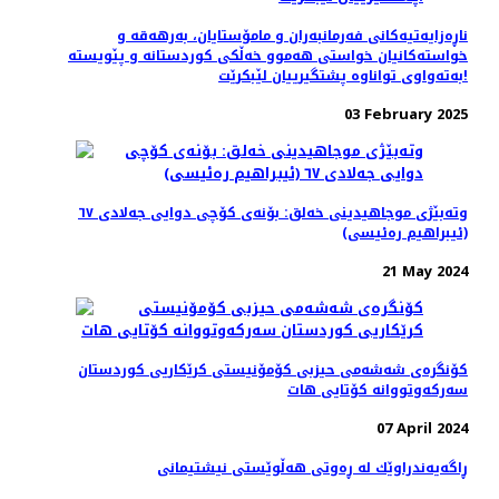
ناڕەزایەتیەکانی فەرمانبەران و مامۆستایان، بەرهەقە و
خواستەکانیان خواستی هەموو خەڵکی کوردستانە و پێویستە
بەتەواوی تواناوە پشتگیرییان لێبکرێت!
03 February 2025
وتەبێژی موجاهیدینی خەلق: بۆنەی کۆچی دوایی جەلادی ٦٧
(ئیبراهیم رەئیسی)
21 May 2024
کۆنگرەی شەشەمی حیزبی کۆمۆنیستی کرێکاریی کوردستان
سەرکەوتووانە کۆتایی هات
07 April 2024
ڕاگەیەندراوێك لە ڕەوتی هەڵوێستی نیشتیمانی