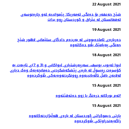
22 August 2021
شێخ جەعفەر بۆ دەنگی ئەمەریکا: پێموانییه‌ ئەو چارەنوسەی
ئه‌فغانستان له‌ عێراق و کوردستان ڕوو بدات
19 August 2021
دەربارەی ئامادەبوونی لە بەردەم دادگای سلێمانی لاهور شێخ
جەنگی پەیامێک بڵاو دەکاتەوە
18 August 2021
لیوا ئەیوب یوسف، سەرپەرشتیاری لیواکانی و (3 و 7)ی تایبەت بە
کۆسرەت ڕەسوڵ لە بارەی پێشکەشکردنی دەمانچەیەک وەک دیاری
لەلایەن بافڵ تاڵەبانییەوە ڕوونکردنەوەیەکی بڵاوکردەوە
15 August 2021
ئەم بورکانە‌ درەنگ یا زوو دەتەقێتەوە!
15 August 2021
پارتی دیموکراتی کوردستان لە بارەی هەڵبژاردنەکانەوە
راگەیەندراوێکی بڵاوکردەوە