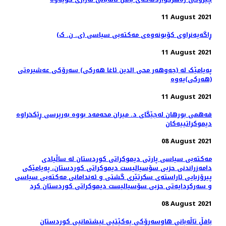
11 August 2021
ڕاگەیەنراوى کۆبونەوەى مەکتەبى سیاسى (ی. ن. ک)
11 August 2021
پەیامێک لە (جەوهەر محی الدین ئاغا هەرکی) سەرۆکی عەشیرەتی
(هەرکی)یەوە
11 August 2021
فەهمی بورهان لەجێگای د. میران محەمەد بووە بەرپرسی ڕێکخراوە
دیموکراتییەکان
08 August 2021
مەکتەبی سیاسی پارتی دیموکراتی کوردستان له‌ ساڵیادی
دامەزراندنی حزبی سۆسیالیست دیموکراتی کوردستان، په‌یامێكی
پیرۆزبایی ئاراسته‌ی سکرتێری گشتی و ئەندامانی مەکتەبی سیاسی
و سەرکردایەتی حزبی سۆسیالیست دیموکراتی کوردستان كرد
08 August 2021
بافڵ تاڵه‌بانی هاوسه‌رۆكی یه‌كێتیی نیشتمانیی كوردستان