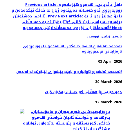
Previous article: بافڵ تاڵەبانی.. ھەموو ھێزمانەوە
رووبەڕووی ئەو کەسانە دەبینەوە ژیان لە خەڵک تێکدەدەن و
Next article: نا بۆ هەڵبژاردن نا بۆ
Prev
ئارامی دەشێوێنن.
پڕۆسەی سیاسی ئیتر کاتی کۆتاییهێنانە بە دەسەڵاتی
Next
گەندەڵکاران، نۆرەی دەسەڵاتدارێتی جەماوەریە!
بابەتی زیاتری نووسەر
ئەحمەد ئەلشەرع لە سەردانەکەی لە لەندەن دا رووبەڕووی
ناڕەزایەتی توندبوویەوە
03 April 2026
ئەحمەد ئەلشەرع تاوانبارە و نابێت پێشوازی لێبکرێت لە لەندەن!
30 March 2026
دوو حیزبی ڕۆژهەڵاتی کوردستان یەکیان گرت
12 March 2026