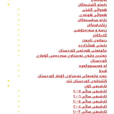
بابەتە گشتییەکان
هەواڵی گشتی
هەواڵی هونەری
پارتە سیاسییەکان
ڕێکخراوەکان
پرسە و سەرەخۆشی
کاریکاتێر
دیمانەی تایبەت
بابەتی هەڵبژاردە
حکومەتی هەرێمی کوردستان
چەندین وێنەی نەبینراوی سەردەمی کۆماری
کوردستان
لە فەیسبووکەوە
ڤیدۆ
چەند وێنەیەکی نەبینراوی کۆمار کوردستان
کتێبخانەی کوردستان نێت
ئارشیفی کۆن
ئارشیفی ساڵی ٢٠٠٧
ئارشیفی ساڵی ٢٠٠٦
ئارشیفی ساڵی ٢٠٠٥
ئارشیفی ساڵی ٢٠٠٤
ئارشیفی ساڵی ٢٠٠٣