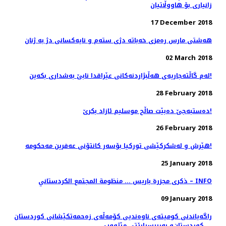
زانیاری بۆ هاووڵاتیان
17 December 2018
هەشتی مارس رەمزی خەباتە دژی ستەم و نایەکسانی دژ بە ژنان
02 March 2018
لەم گاڵتەجاریەی هەڵبژاردنەکانی عێراقدا نابێ بەشداری بکەین!
28 February 2018
دەستبەجێ دەبێت صاڵح موسلیم ئازاد بکرێ!
26 February 2018
هێرش و لەشکرکێشی تورکیا بۆسەر کانتۆنی عەفرین مەحکومە!
25 January 2018
ذکری مجزرة باريس ... منظومة المجتمع الكردستاني – INFO
09 January 2018
راگەیاندنی كومیتەی ناوەندیی كۆمەڵەی زەحمەتكێشانی كوردستان
... كوردستان‌و بەرپرسیارێتی مێژوویی