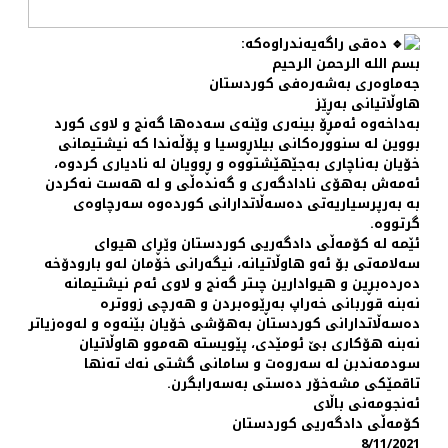
ده‌قی راگه‌یه‌ندراوه‌كه‌:
بسم الله الرحمن الرحیم
جه‌ماوه‌رى به‌شه‌ره‌فى كوردستان
هاوڵاتیانى به‌ڕێز
به‌داخه‌وه‌ ئه‌مڕۆ بینه‌رى وێنه‌ى سه‌ده‌ها گه‌نج و لاوى كورد
بووین له‌ سنووره‌كانى بیلاڕوسیا و پۆڵه‌ندا كه‌ نیشتیمانى
خۆیان به‌ناچارى به‌جێهێشتووه‌ و ڕوویان له‌ نادیارى كردوه‌،
ئه‌مه‌ش به‌هۆى نادادگه‌رى و گه‌نده‌ڵى و له‌ هه‌ست نه‌كردن
به‌ به‌رپرسیاریه‌تى ده‌سه‌ڵاتدارانى كورده‌وه‌ سه‌رچاوه‌ى
گرتووه‌.
ئێمه‌ له‌ كۆمه‌ڵى دادگه‌ریى كوردستان وێڕاى هیواى
سه‌لامه‌تى بۆ ئه‌و هاوڵاتیانه‌، نیگه‌رانی خۆمان له‌و بارودۆخه‌
ده‌رده‌بڕین و هیوادارین چىتر گه‌نج و لاوى ئه‌م نیشتیمانه‌
نه‌بنه‌ قوربانى خه‌راپ به‌ڕێوه‌بردن و هه‌رچى زووتره‌
ده‌سه‌ڵاتدارانى كوردستان به‌هۆشى خۆیان بێنه‌وه‌ و له‌وه‌زیاتر
نه‌بنه‌ هۆكارى بێ ئومێدى، پێویسته‌ هه‌موو هاوڵاتیان
سودمه‌ندبن له‌ سه‌روه‌ت و سامانى گشتى نه‌ك ته‌نها
تاقمێكى مشه‌خۆر ده‌ستى به‌سه‌رابگرن.
ئه‌نجومه‌نى باڵاى
كۆمه‌ڵى دادگه‌ریى كوردستان
8/11/2021