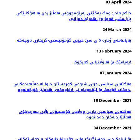
03 April 2024
حاکم قادر: وەک یەکێتی بەڕێوەچوونی هەڵبژاردن بە هۆکارێکی
پاراستنی قەوارەی هەرێم دەزانین
24 March 2024
بەیاننامەی ژمارە ٥ ی سێ حیزبی کۆمۆنیستی-کرێکاری ناوچەکە
13 February 2024
پەیامێک بۆ هاوڵاتیانی کەرکوک!
07 January 2024
مەکتەبی سیاسی حزبی شیوعی کوردستان داوا لە مەڵبەندەکانی
دەکات کۆمەک بۆ لێقەوماوانی لافاوەکەی هەولێر کۆبکەنەوە.
19 December 2021
مەكتەبی سیاسیی پارتی وەڵامی كۆمسیۆنی باڵای سەربەخۆی
ھەڵبژاردنەكان دەداتەوە
04 December 2021
بۆ ئازادکردنی دەستگیرکراوانی خۆپیشاندانەکان و خواستەکانی