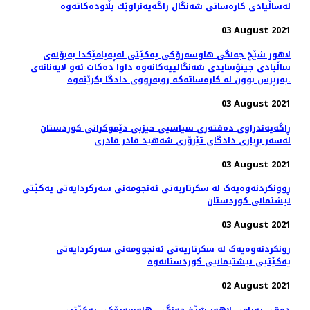
03 August 2021
لاهور شێخ جه‌نگی هاوسه‌رۆكی یه‌كێتی له‌په‌یامێكدا به‌بۆنه‌ی
ساڵیادی جینۆسایدی شه‌نگالییه‌كانه‌وه‌ داوا ده‌كات ئه‌و لایه‌نانه‌ی
به‌رپرس بوون له‌ كاره‌ساته‌كه‌ روبه‌ڕووی دادگا بكرێنه‌وه‌.
03 August 2021
ڕاگەیەندراوی دەفتەری سیاسیی حیزبی دێموکراتی کوردستان
لەسەر بڕیاری دادگای تێرۆری شەهید قادر قادری
03 August 2021
ڕوونکردنەوەیەک لە سکرتاریەتی ئەنجومەنی سەرکردایەتی یەکێتی
نیشتمانی کوردستان
03 August 2021
رونکردنەوەیەک لە سکرتاریەتی ئەنجوومەنی سەرکردایەتی
یەکێتیی نیشتیمانیی کوردستانەوە
02 August 2021