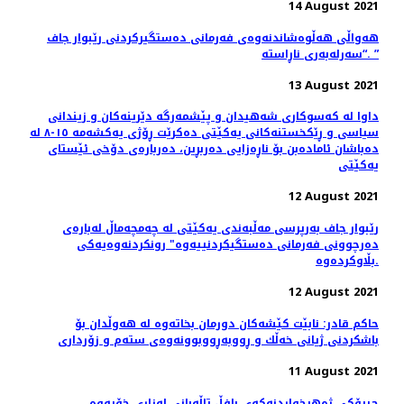
14 August 2021
هەواڵی هەڵوەشاندنەوەی فەرمانی دەستگیركردنی رێبوار جاف
“سەرلەبەری ناڕاستە. ”
13 August 2021
داوا لە کەسوکاری شەهیدان و پێشمەرگە دێرینەکان و زیندانی
سیاسی و ڕێکخستنەکانی یەکێتی دەکرێت ڕۆژی یەکشەمە ١٥-٨ لە
دەباشان ئامادەبن بۆ ناڕەزایی دەربڕین، دەربارەی دۆخی ئێستای
یەکێتی
12 August 2021
رێبوار جاف به‌رپرسی مه‌ڵبه‌ندی یه‌كێتی له‌ چه‌مچه‌ماڵ له‌باره‌ی
ده‌رچوونی فه‌رمانی ده‌ستگیكردنییه‌وه‌" رونكردنه‌وه‌یه‌كی
بڵاوكرده‌وه‌.
12 August 2021
حاكم قادر: نابێت كێشەكان دورمان بخاتەوە لە هەوڵدان بۆ
باشكردنی ژیانی خەڵك و ڕووبەڕووبوونەوەی ستەم و زۆرداری
11 August 2021
چیرۆكی ژەهرخواردنەکەی بافڵ تاڵەبانی لەزاری خۆیەوە