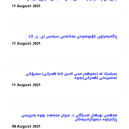
11 August 2021
ڕاگەیەنراوى کۆبونەوەى مەکتەبى سیاسى (ی. ن. ک)
11 August 2021
پەیامێک لە (جەوهەر محی الدین ئاغا هەرکی) سەرۆکی
عەشیرەتی (هەرکی)یەوە
11 August 2021
فەهمی بورهان لەجێگای د. میران محەمەد بووە بەرپرسی
ڕێکخراوە دیموکراتییەکان
08 August 2021