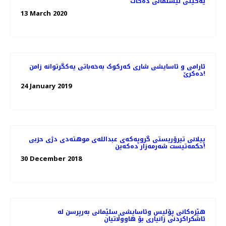
یەکێتی نیشتمانی دەکات
13 March 2020
ئارامی و ئاسایشی ‌شاری که‌رکو‌ک به‌خه‌باتی یه‌کگرتوانه‌ زامن
ده‌کرێ!
24 January 2019
پیلانی تیرۆریستی گروپەکەی عبداللەی موهتەدی دژی حزبی
حکمەتیست شەرمەزار دەکەین!
30 December 2018
هێزەکانی پۆلیس وئاسایشی سلێمانی بەرپرسن لە
ئاشکراکردنی زانیاری بۆ هاووڵاتیان