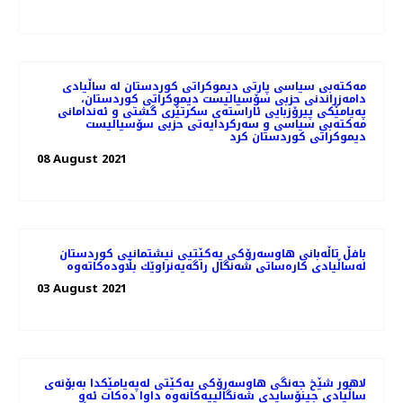
مەکتەبی سیاسی پارتی دیموکراتی کوردستان له‌ ساڵیادی
دامەزراندنی حزبی سۆسیالیست دیموکراتی کوردستان،
په‌یامێكی پیرۆزبایی ئاراسته‌ی سکرتێری گشتی و ئەندامانی
مەکتەبی سیاسی و سەرکردایەتی حزبی سۆسیالیست
دیموکراتی کوردستان كرد
08 August 2021
بافڵ تاڵه‌بانی هاوسه‌رۆكی یه‌كێتیی نیشتمانیی كوردستان
03 August 2021
لاهور شێخ جه‌نگی هاوسه‌رۆكی یه‌كێتی له‌په‌یامێكدا به‌بۆنه‌ی
ساڵیادی جینۆسایدی شه‌نگالییه‌كانه‌وه‌ داوا ده‌كات ئه‌و