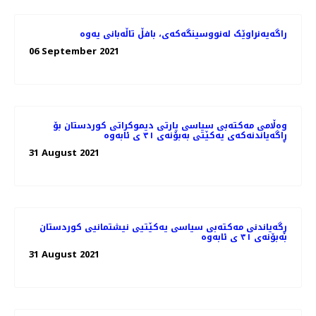
راگەیەنراوێک لەنووسینگەکەى، بافڵ تاڵەبانی یەوە
06 September 2021
وەڵامی مەکتەبی سیاسی پارتی دیموکراتی کوردستان بۆ
ڕاگەیاندنەکەی یەکێتی بەبۆنەی ٣١ ی ئابەوە
31 August 2021
ڕگەیاندنی مه‌كته‌بی سیاسی یه‌كێتیی نیشتمانیی كوردستان
بەبۆنەی ٣١ ی ئابەوە
31 August 2021