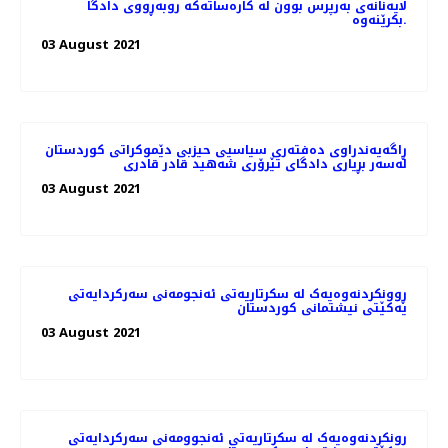
لایه‌نانه‌ی به‌رپرس بوون له‌ كاره‌ساته‌كه‌ روبه‌ڕووی دادگا
بكرێنه‌وه‌.
03 August 2021
ڕاگەیەندراوی دەفتەری سیاسیی حیزبی دێموکراتی کوردستان
لەسەر بڕیاری دادگای تێرۆری شەهید قادر قادری
03 August 2021
ڕوونکردنەوەیەک لە سکرتاریەتی ئەنجومەنی سەرکردایەتی
یەکێتی نیشتمانی کوردستان
03 August 2021
رونکردنەوەیەک لە سکرتاریەتی ئەنجوومەنی سەرکردایەتی