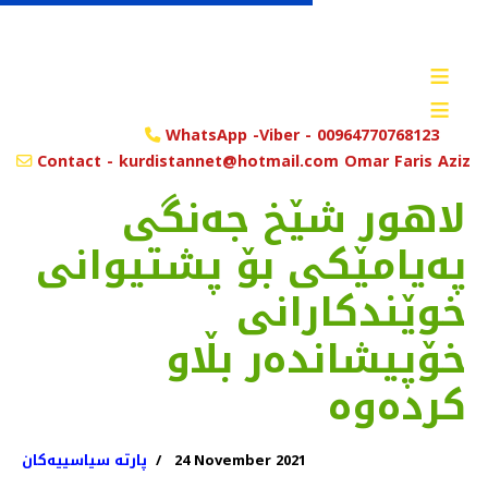
≡
≡
WhatsApp -Viber - 00964770768123
Contact - kurdistannet@hotmail.com Omar Faris Aziz
لاهور شێخ جەنگی
پەیامێکی بۆ پشتیوانی
خوێندکارانی
خۆپیشاندەر بڵاو
کردەوە
24 November 2021
پارتە سیاسییەکان