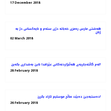
17 December 2018
هەشتی مارس رەمزی خەباتە دژی ستەم و نایەکسانی دژ بە
ژنان
02 March 2018
لەم گاڵتەجاریەی هەڵبژاردنەکانی عێراقدا نابێ بەشداری بکەین!
28 February 2018
دەستبەجێ دەبێت صاڵح موسلیم ئازاد بکرێ!
26 February 2018