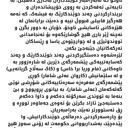
ناوخۆ کە لەبەرامبەر خوێندکاران بەکاری دەهێنن، بە
تایبەتی تەقەکردن بە ڕووی خۆپیشاندەران و
بریندارکردنی چەند خوێندکارێک بە فیشەک، کە ئەمە
هەرگیز قابیلی قبووڵ نییە و دەبێت برایانمان لە
هێزەکانی ئاسایشی ناوخۆ، خۆیان بە دوور بگرن و
نەچنە ژێر باری هیچ گوشارێکەوە بۆ ئەنجامدانی
تووندوتیژی و لە چوارچێوەی یاسا و ڕێساکان
ئەرکەکانیان جێبەجێ بکەن.
لێرەشەوە دەستگیرکردنی چەند خوێندکارێک و چەند
کەسایەتییەکی پێشمەرگەی دێرین لە شارەزوور بە
ناوەکانی (مام وریا برا خاس) و (کاک سەڵاح گریانەیی)
و لە سلێمانیش (کاروان عەلی شامار) کوڕی
پێشمەرگەی مەفرەزە سەرەتاییەکانی شۆڕشی نوێی
گەلەکەمان (عەلی شامار)، بە بیانوی پڕوپووچ و بێ
بنەما بە تووندی سەرکۆنە دەکەم و داوا دەکەم
دەستبەجێ ئازاد بکرێن بۆ ئەوەی جەماوەر تووڕە و
ڕق ئەستوورتر نەبێت بەرامبەریان.
بۆ چارەسەرکردنی دەرماڵەی خوێندکارانیش، وا
پێدەچێت بەشداربووانی حکومەت لە زۆنی سەوز هیچ