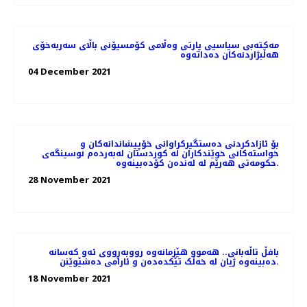
مەكتەبی سیاسیی پارتی وەڵامی كۆمسیۆنی باڵای سەربەخۆی
ھەڵبژاردنەكان دەداتەوە
04 December 2021
بۆ ئازادکردنی دەستگیرکراوانی خۆپیشاندانەکان و
خواستەکانی خوێندکاران لە کوردستان لەبەردەم نوسینگەی
حکومەتی هەرێم لە لەندەن کۆدەبینەوە.
28 November 2021
بافڵ تاڵەبانی.. ھەموو ھێزمانەوە رووبەڕووی ئەو کەسانە
دەبینەوە ژیان لە خەڵک تێکدەدەن و ئارامی دەشێوێنن.
18 November 2021