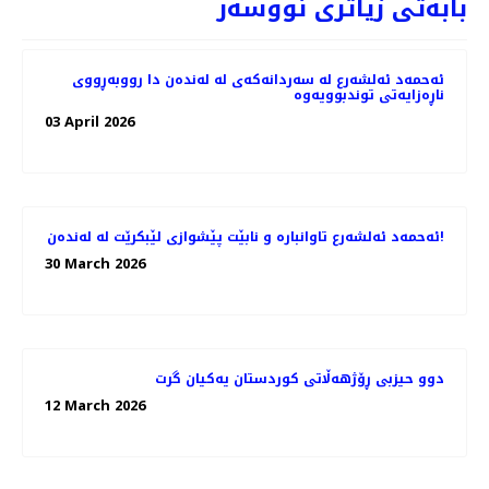
بابەتی زیاتری نووسەر
ئەحمەد ئەلشەرع لە سەردانەکەی لە لەندەن دا رووبەڕووی
ناڕەزایەتی توندبوویەوە
03 April 2026
ئەحمەد ئەلشەرع تاوانبارە و نابێت پێشوازی لێبکرێت لە لەندەن!
30 March 2026
دوو حیزبی ڕۆژهەڵاتی کوردستان یەکیان گرت
12 March 2026