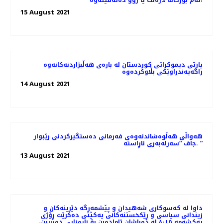
ئەم بورکانە‌ درەنگ یا زوو دەتەقێتەوە!
15 August 2021
پارتی دیموکراتی کوردستان لە بارەی هەڵبژاردنەکانەوە
راگەیەندراوێکی بڵاوکردەوە
14 August 2021
هەواڵی هەڵوەشاندنەوەی فەرمانی دەستگیركردنی رێبوار
جاف “سەرلەبەری ناڕاستە. ”
13 August 2021
داوا لە کەسوکاری شەهیدان و پێشمەرگە دێرینەکان و
زیندانی سیاسی و ڕێکخستنەکانی یەکێتی دەکرێت ڕۆژی
یەکشەمە ١٥-٨ لە دەباشان ئامادەبن بۆ ناڕەزایی دەربڕین،