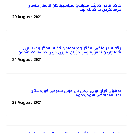
حاكم قادر: دەبێت ململانێ سیاسییەكان لەسەر بنەمای
خزمەتكردن بە خەڵك بێت
29 August 2021
ڕگەیەندراوێکی یەكگرتوو: هەندێ کۆنە یەکگرتوو، بازاڕی
هەڵبژاردن ئەقۆزنەوەو خۆیان عەرزی حزبی دەسەڵات ئەكەن
24 August 2021
بەهۆی گران بونی نرخی نان حزبی شیوعی کوردستان
بەیاننامەیەکی بڵاوکردەوە
22 August 2021