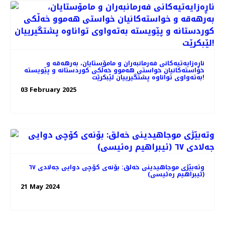
ناڕەزایەتیەکانی فەرمانبەران و مامۆستایان، بەرهەقە و
خواستەکانیان خواستی هەموو خەڵکی کوردستانە و پێویستە
بەتەواوی تواناوە پشتگیرییان لێبکرێت!
03 February 2025
وتەبێژی موجاهیدینی خەلق: بۆنەی کۆچی دوایی جەلادی ٦٧
(ئیبراهیم رەئیسی)
21 May 2024