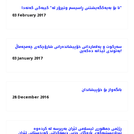
نا بۆ بەیەکگەیشتنی ڕاسیسم وتیرۆر لە" کیبەکی کەنەدا"
03 February 2017
سەرکوت و پەلاماردانی خۆپیشاندەرانی شارۆچکەی چەمچەماڵ
بەتوندی ئیدانە دەکەین!
03 January 2017
بانگەواز بۆ خۆپیشاندان
28 December 2016
رژێمی جمهوری ئیسلامی ئێران بەرپرسە لە کردەوە
تیرۆریستیەکەی بارەگای حزبی دیموکراتی کوردستانی ئێران