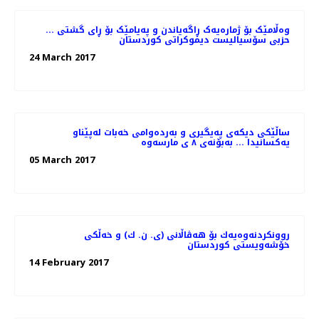
وەڵامێک بۆ ژمارەیەک ڕاگەیاندن و پەیامێک بۆ ڕای گشتی ...
حزبى سۆسیالیست دیموكراتى كوردستان
24 March 2017
ساڵێکی دیکەی پەیگیری و بەردەوامی خەبات لەپێناو
یەکسانیدا ... بەبۆنەی ٨ ی مارسەوە
05 March 2017
روونكردنه‌وه‌یه‌ك بۆ هه‌ڤاڵانی (ی. ن. ك) و خه‌ڵكی
خۆشه‌ویستی كوردستان
14 February 2017