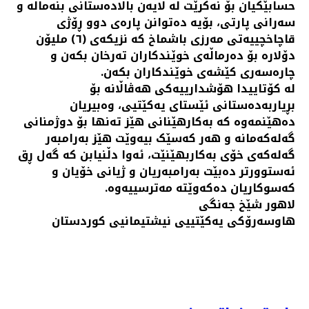
حسابێکیان بۆ نەکرێت لە لایەن باڵادەستانی بنەماڵە و
سەرانی پارتی، بۆیە دەتوانن پارەی دوو ڕۆژی
قاچاخچییەتی مەرزی باشماخ کە نزیکەی (٦) ملیۆن
دۆلارە بۆ دەرماڵەی خوێندکاران تەرخان بکەن و
چارەسەری كێشەی خوێندکاران بکەن.
لە کۆتاییدا هۆشدارییەکی هەڤاڵانە بۆ
بڕیاربەدەستانی ئێستای یەکێتیی، وەبیریان
دەهێنمەوە کە بەکارهێنانی هێز تەنها بۆ دوژمنانی
گەلەکەمانە و هەر کەسێک بیەوێت هێز بەرامبەر
گەلەکەی خۆی بەکاربهێنێت، ئەوا دڵنیابن کە گەل ڕق
ئەستوورتر دەبێت بەرامبەریان و ژیانی خۆیان و
کەسوکاریان دەکەوێتە مەترسییەوە.
لاهور شێخ جەنگی
هاوسەرۆکی یەکێتییی نیشتیمانیی کوردستان
PREV
NEXT