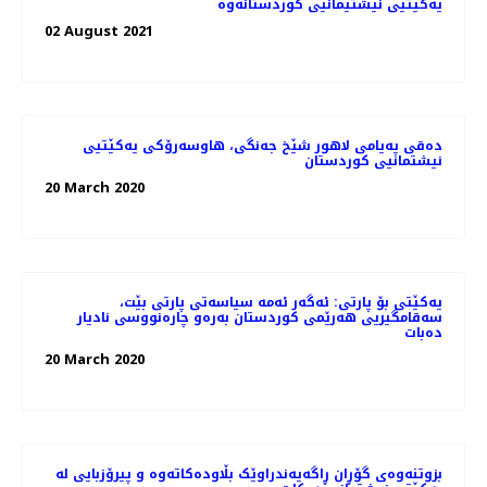
یەکێتیی نیشتیمانیی کوردستانەوە
02 August 2021
دەقی په‌یامی لاهور شێخ جه‌نگی، هاوسەرۆكی یەكێتیی
نیشتمانیی كوردستان
20 March 2020
یەکێتی بۆ پارتی: ئەگەر ئەمە سیاسەتی پارتی بێت،
سه‌قامگیریی هه‌رێمی كوردستان به‌ره‌و چاره‌نووسی نادیار
ده‌بات
20 March 2020
بزوتنەوەی گۆڕان ڕاگەیەندراوێک بڵاودەکاتەوە و پیرۆزبایی لە