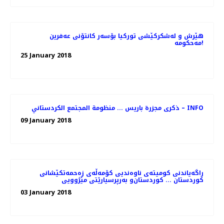
هێرش و لەشکرکێشی تورکیا بۆسەر کانتۆنی عەفرین
مەحکومە!
25 January 2018
ذکری مجزرة باريس ... منظومة المجتمع الكردستاني – INFO
09 January 2018
راگەیاندنی كومیتەی ناوەندیی كۆمەڵەی زەحمەتكێشانی
كوردستان ... كوردستان‌و بەرپرسیارێتی مێژوویی
03 January 2018