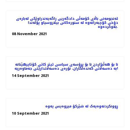
ئه‌نجومه‌نی باڵای كۆمه‌ڵی دادگه‌ریی راگه‌یه‌ندراوێكی له‌باره‌ی
دۆخی كۆچبه‌رانه‌وه‌ له‌ سنوره‌كانی بیلاروسیاو پۆڵه‌ندا
بڵاوكرده‌وه‌.
08 November 2021
نا بۆ هەڵبژاردن نا بۆ پڕۆسەی سیاسی ئیتر کاتی کۆتاییهێنانە
بە دەسەڵاتی گەندەڵکاران، نۆرەی دەسەڵاتدارێتی جەماوەریە!
14 September 2021
ڕوونکردنەوەیەک لە شێركۆ میروەیس یەوە
10 September 2021