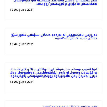
شێخ جەعفەر بۆ دەنگی ئەمەریکا: پێموانییه‌ ئەو چارەنوسەی
ئه‌فغانستان له‌ عێراق و کوردستان ڕوو بدات
19 August 2021
دەربارەی ئامادەبوونی لە بەردەم دادگای سلێمانی لاهور شێخ
جەنگی پەیامێک بڵاو دەکاتەوە
18 August 2021
لیوا ئەیوب یوسف، سەرپەرشتیاری لیواکانی و (3 و 7)ی تایبەت
بە کۆسرەت ڕەسوڵ لە بارەی پێشکەشکردنی دەمانچەیەک وەک
دیاری لەلایەن بافڵ تاڵەبانییەوە ڕوونکردنەوەیەکی بڵاوکردەوە
15 August 2021