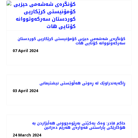
کۆنگرەی شەشەمی حیزبی کۆمۆنیستی کرێکاریی کوردستان
سەرکەوتووانە کۆتایی هات
07 April 2024
ڕاگەیەندراوێك لە ڕەوتی هەڵوێستی نیشتیمانی
03 April 2024
حاکم قادر: وەک یەکێتی بەڕێوەچوونی هەڵبژاردن بە
هۆکارێکی پاراستنی قەوارەی هەرێم دەزانین
24 March 2024