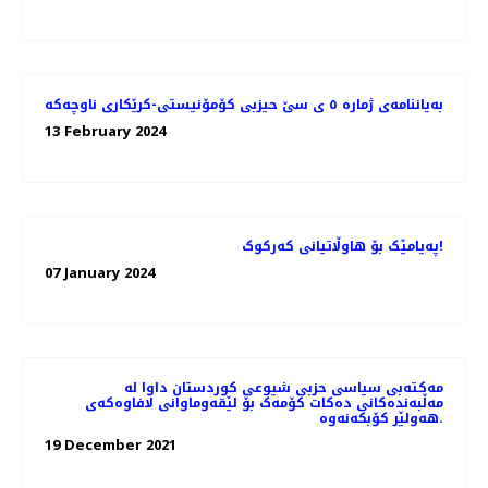
بەیاننامەی ژمارە ٥ ی سێ حیزبی کۆمۆنیستی-کرێکاری ناوچەکە
13 February 2024
پەیامێک بۆ هاوڵاتیانی کەرکوک!
07 January 2024
مەکتەبی سیاسی حزبی شیوعی کوردستان داوا لە
مەڵبەندەکانی دەکات کۆمەک بۆ لێقەوماوانی لافاوەکەی
هەولێر کۆبکەنەوە.
19 December 2021