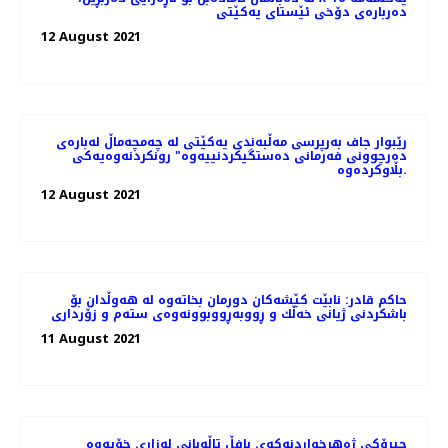
دەربارەی دۆخی ئێستای یەکێتی
12 August 2021
رێبوار جاف به‌رپرسی مه‌ڵبه‌ندی یه‌كێتی له‌ چه‌مچه‌ماڵ له‌باره‌ی
ده‌رچوونی فه‌رمانی ده‌ستگیكردنییه‌وه‌" رونكردنه‌وه‌یه‌كی
بڵاوكرده‌وه‌.
12 August 2021
حاكم قادر: نابێت كێشەكان دورمان بخاتەوە لە هەوڵدان بۆ
باشكردنی ژیانی خەڵك و ڕووبەڕووبوونەوەی ستەم و زۆرداری
11 August 2021
چیرۆكی ژەهرخواردنەکەی بافڵ تاڵەبانی لەزاری خۆیەوە