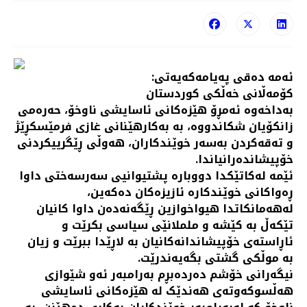
ئەمە دەقی پەیامەکەیەتی:
کۆمەڵانی خەڵکی کوردستان
بەداخەوە ئەمڕۆ هێزەکانی ئاسایشی ناوخۆ، حەرەمی
زانکۆیان شکاندووە، بە بەکارهێنانی غازی فرمێسکڕێژ
و تەقەکردن بەسەر خوێندکاران، هەوڵی ڕێگرییکردنی
خۆپیشاندەرانیاندا.
ئێمە لەکاتێکدا دووبارە پشتیوانیی سەرسەختی داوا
ڕەواکانی خوێندکارە ئازیزەکان دەکەین،
لەهەمانکاتدا هیواخوازین ڕێگەنەدەن داوا کانیان
تێکەڵ بە کێشە و ململانێی سیاسی بکرێت و
ئاڕاستەی خۆپیشاندانەکانیان بە لاڕێدا ببرێت و زیان
بە موڵکی گشتی بگەیەندرێت.
نیگەرانی خۆشم دەردەبڕم بەرامبەر ئەو شێوازی
هەڵسوکەوتەی هەندێک لە هێزەکانی ئاسایشی