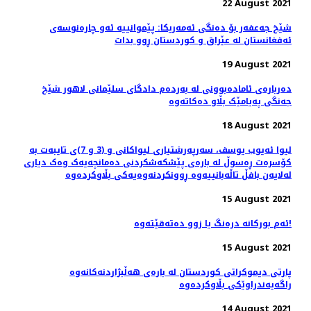
22 August 2021
شێخ جەعفەر بۆ دەنگی ئەمەریکا: پێموانییه‌ ئەو چارەنوسەی
ئه‌فغانستان له‌ عێراق و کوردستان ڕوو بدات
19 August 2021
دەربارەی ئامادەبوونی لە بەردەم دادگای سلێمانی لاهور شێخ
جەنگی پەیامێک بڵاو دەکاتەوە
18 August 2021
لیوا ئەیوب یوسف، سەرپەرشتیاری لیواکانی و (3 و 7)ی تایبەت بە
کۆسرەت ڕەسوڵ لە بارەی پێشکەشکردنی دەمانچەیەک وەک دیاری
لەلایەن بافڵ تاڵەبانییەوە ڕوونکردنەوەیەکی بڵاوکردەوە
15 August 2021
ئەم بورکانە‌ درەنگ یا زوو دەتەقێتەوە!
15 August 2021
پارتی دیموکراتی کوردستان لە بارەی هەڵبژاردنەکانەوە
راگەیەندراوێکی بڵاوکردەوە
14 August 2021