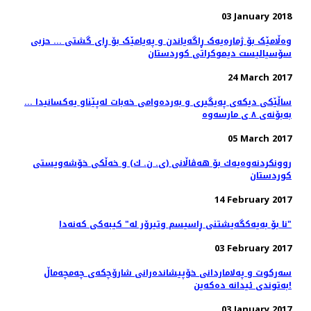
03 January 2018
وەڵامێک بۆ ژمارەیەک ڕاگەیاندن و پەیامێک بۆ ڕای گشتی ... حزبى
سۆسیالیست دیموكراتى كوردستان
24 March 2017
ساڵێکی دیکەی پەیگیری و بەردەوامی خەبات لەپێناو یەکسانیدا ...
بەبۆنەی ٨ ی مارسەوە
05 March 2017
روونكردنه‌وه‌یه‌ك بۆ هه‌ڤاڵانی (ی. ن. ك) و خه‌ڵكی خۆشه‌ویستی
كوردستان
14 February 2017
نا بۆ بەیەکگەیشتنی ڕاسیسم وتیرۆر لە" کیبەکی کەنەدا"
03 February 2017
سەرکوت و پەلاماردانی خۆپیشاندەرانی شارۆچکەی چەمچەماڵ
بەتوندی ئیدانە دەکەین!
03 January 2017