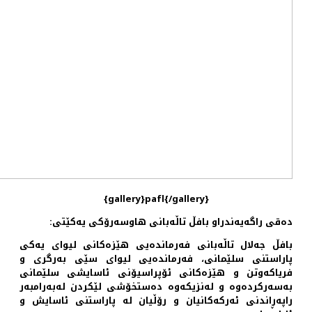
{gallery}pafl{/gallery}
دەقی راگەیەندراو بافڵ تاڵەبانی هاوسەرۆکی یەکێتی:
بافڵ جەلال تاڵەبانی فەرماندەیی ھێزەکانی لیوای یەکی
پاراستنی سلێمانی، فەرماندەیی لیوای سێی بەرگری و
فریاکەوتن و ھێزەکانی ئۆپراسیۆنی ئاسایشی سلێمانی
بەسەرکردەوە و لەنزیکەوە دەستخۆشی لێکردن لەبەرامبەر
راپەڕاندنی ئەرکەکانیان و رۆڵیان لە پاراستنی ئاسایش و