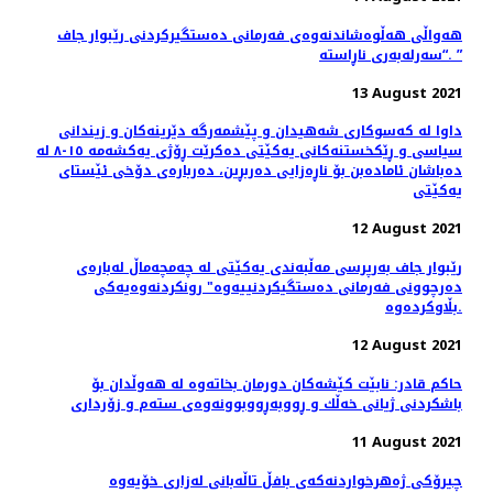
هەواڵی هەڵوەشاندنەوەی فەرمانی دەستگیركردنی رێبوار جاف
“سەرلەبەری ناڕاستە. ”
13 August 2021
داوا لە کەسوکاری شەهیدان و پێشمەرگە دێرینەکان و زیندانی
سیاسی و ڕێکخستنەکانی یەکێتی دەکرێت ڕۆژی یەکشەمە ١٥-٨ لە
دەباشان ئامادەبن بۆ ناڕەزایی دەربڕین، دەربارەی دۆخی ئێستای
یەکێتی
12 August 2021
رێبوار جاف به‌رپرسی مه‌ڵبه‌ندی یه‌كێتی له‌ چه‌مچه‌ماڵ له‌باره‌ی
ده‌رچوونی فه‌رمانی ده‌ستگیكردنییه‌وه‌" رونكردنه‌وه‌یه‌كی
بڵاوكرده‌وه‌.
12 August 2021
حاكم قادر: نابێت كێشەكان دورمان بخاتەوە لە هەوڵدان بۆ
باشكردنی ژیانی خەڵك و ڕووبەڕووبوونەوەی ستەم و زۆرداری
11 August 2021
چیرۆكی ژەهرخواردنەکەی بافڵ تاڵەبانی لەزاری خۆیەوە