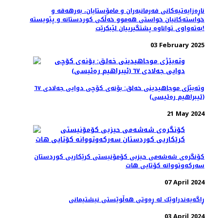
ناڕەزایەتیەکانی فەرمانبەران و مامۆستایان، بەرهەقە و
خواستەکانیان خواستی هەموو خەڵکی کوردستانە و پێویستە
بەتەواوی تواناوە پشتگیرییان لێبکرێت!
03 February 2025
وتەبێژی موجاهیدینی خەلق: بۆنەی کۆچی دوایی جەلادی ٦٧
(ئیبراهیم رەئیسی)
21 May 2024
کۆنگرەی شەشەمی حیزبی کۆمۆنیستی کرێکاریی کوردستان
سەرکەوتووانە کۆتایی هات
07 April 2024
ڕاگەیەندراوێك لە ڕەوتی هەڵوێستی نیشتیمانی
03 April 2024