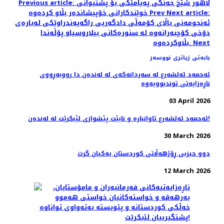
Previous article: لاهور شێخ جەنگی پەیامێکی بۆ پشتیوانی
Next article:
Prev
خوێندکارانی خۆپیشاندەر بڵاو کردەوە
ئه‌نجومه‌نی باڵای كۆمه‌ڵی دادگه‌ریی راگه‌یه‌ندراوێكی له‌باره‌ی
دۆخی كۆچبه‌رانه‌وه‌ له‌ سنوره‌كانی بیلاروسیاو پۆڵه‌ندا
Next
بڵاوكرده‌وه‌.
بابەتی زیاتری نووسەر
ئەحمەد ئەلشەرع لە سەردانەکەی لە لەندەن دا رووبەڕووی
ناڕەزایەتی توندبوویەوە
03 April 2026
ئەحمەد ئەلشەرع تاوانبارە و نابێت پێشوازی لێبکرێت لە لەندەن!
30 March 2026
دوو حیزبی ڕۆژهەڵاتی کوردستان یەکیان گرت
12 March 2026