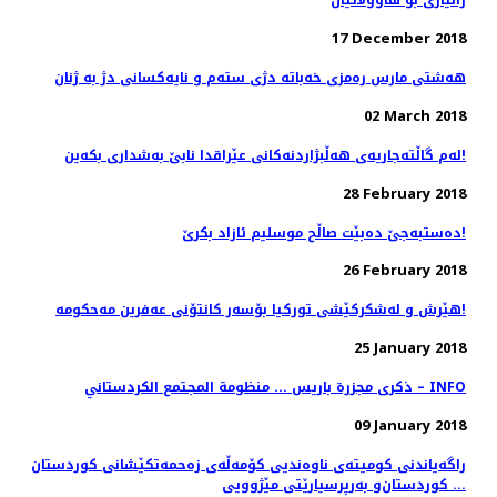
17 December 2018
هەشتی مارس رەمزی خەباتە دژی ستەم و نایەکسانی دژ بە ژنان
02 March 2018
لەم گاڵتەجاریەی هەڵبژاردنەکانی عێراقدا نابێ بەشداری بکەین!
28 February 2018
دەستبەجێ دەبێت صاڵح موسلیم ئازاد بکرێ!
26 February 2018
هێرش و لەشکرکێشی تورکیا بۆسەر کانتۆنی عەفرین مەحکومە!
25 January 2018
ذکری مجزرة باريس ... منظومة المجتمع الكردستاني – INFO
09 January 2018
راگەیاندنی كومیتەی ناوەندیی كۆمەڵەی زەحمەتكێشانی كوردستان
... كوردستان‌و بەرپرسیارێتی مێژوویی