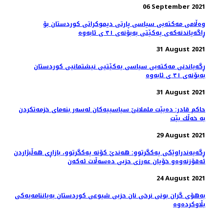
06 September 2021
وەڵامی مەکتەبی سیاسی پارتی دیموکراتی کوردستان بۆ
ڕاگەیاندنەکەی یەکێتی بەبۆنەی ٣١ ی ئابەوە
31 August 2021
ڕگەیاندنی مه‌كته‌بی سیاسی یه‌كێتیی نیشتمانیی كوردستان
بەبۆنەی ٣١ ی ئابەوە
31 August 2021
حاكم قادر: دەبێت ململانێ سیاسییەكان لەسەر بنەمای خزمەتكردن
بە خەڵك بێت
29 August 2021
ڕگەیەندراوێکی یەكگرتوو: هەندێ کۆنە یەکگرتوو، بازاڕی هەڵبژاردن
ئەقۆزنەوەو خۆیان عەرزی حزبی دەسەڵات ئەكەن
24 August 2021
بەهۆی گران بونی نرخی نان حزبی شیوعی کوردستان بەیاننامەیەکی
بڵاوکردەوە