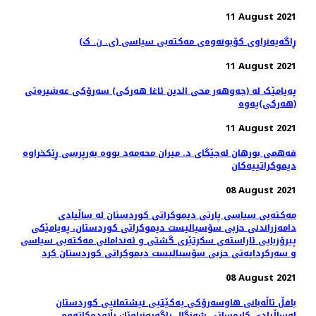
11 August 2021
ڕاگەیەنراوى کۆبونەوەى مەکتەبى سیاسى (ی. ن. ک)
11 August 2021
پەیامێک لە (جەوهەر محی الدین ئاغا هەرکی) سەرۆکی عەشیرەتی
(هەرکی)یەوە
11 August 2021
فەهمی بورهان لەجێگای د. میران محەمەد بووە بەرپرسی ڕێکخراوە
دیموکراتییەکان
08 August 2021
مەکتەبی سیاسی پارتی دیموکراتی کوردستان له‌ ساڵیادی
دامەزراندنی حزبی سۆسیالیست دیموکراتی کوردستان، په‌یامێكی
پیرۆزبایی ئاراسته‌ی سکرتێری گشتی و ئەندامانی مەکتەبی سیاسی
و سەرکردایەتی حزبی سۆسیالیست دیموکراتی کوردستان كرد
08 August 2021
بافڵ تاڵه‌بانی هاوسه‌رۆكی یه‌كێتیی نیشتمانیی كوردستان