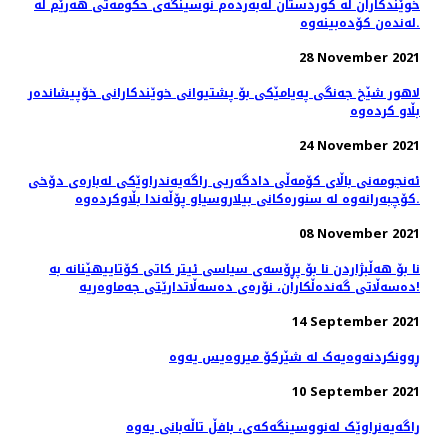
خوێندکاران لە کوردستان لەبەردەم نوسینگەی حکومەتی هەرێم لە
لەندەن کۆدەبینەوە.
28 November 2021
لاهور شێخ جەنگی پەیامێکی بۆ پشتیوانی خوێندکارانی خۆپیشاندەر
بڵاو کردەوە
24 November 2021
ئه‌نجومه‌نی باڵای كۆمه‌ڵی دادگه‌ریی راگه‌یه‌ندراوێكی له‌باره‌ی دۆخی
كۆچبه‌رانه‌وه‌ له‌ سنوره‌كانی بیلاروسیاو پۆڵه‌ندا بڵاوكرده‌وه‌.
08 November 2021
نا بۆ هەڵبژاردن نا بۆ پڕۆسەی سیاسی ئیتر کاتی کۆتاییهێنانە بە
دەسەڵاتی گەندەڵکاران، نۆرەی دەسەڵاتدارێتی جەماوەریە!
14 September 2021
ڕوونکردنەوەیەک لە شێركۆ میروەیس یەوە
10 September 2021
راگەیەنراوێک لەنووسینگەکەى، بافڵ تاڵەبانی یەوە