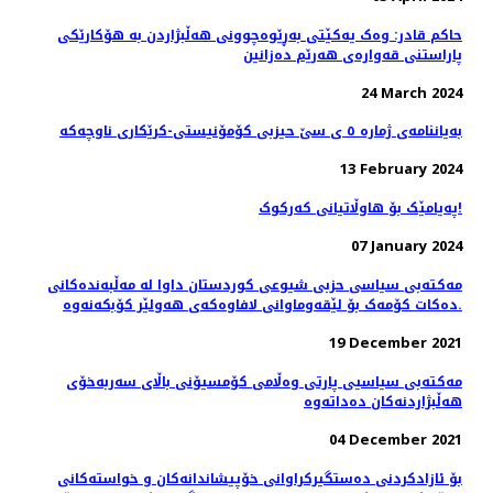
حاکم قادر: وەک یەکێتی بەڕێوەچوونی هەڵبژاردن بە هۆکارێکی
پاراستنی قەوارەی هەرێم دەزانین
24 March 2024
بەیاننامەی ژمارە ٥ ی سێ حیزبی کۆمۆنیستی-کرێکاری ناوچەکە
13 February 2024
پەیامێک بۆ هاوڵاتیانی کەرکوک!
07 January 2024
مەکتەبی سیاسی حزبی شیوعی کوردستان داوا لە مەڵبەندەکانی
دەکات کۆمەک بۆ لێقەوماوانی لافاوەکەی هەولێر کۆبکەنەوە.
19 December 2021
مەكتەبی سیاسیی پارتی وەڵامی كۆمسیۆنی باڵای سەربەخۆی
ھەڵبژاردنەكان دەداتەوە
04 December 2021
بۆ ئازادکردنی دەستگیرکراوانی خۆپیشاندانەکان و خواستەکانی