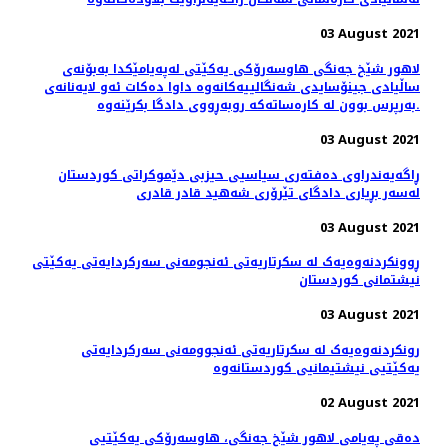
03 August 2021
لاهور شێخ جه‌نگی هاوسه‌رۆكی یه‌كێتی له‌په‌یامێكدا به‌بۆنه‌ی
ساڵیادی جینۆسایدی شه‌نگالییه‌كانه‌وه‌ داوا ده‌كات ئه‌و لایه‌نانه‌ی
به‌رپرس بوون له‌ كاره‌ساته‌كه‌ روبه‌ڕووی دادگا بكرێنه‌وه‌.
03 August 2021
ڕاگەیەندراوی دەفتەری سیاسیی حیزبی دێموکراتی کوردستان
لەسەر بڕیاری دادگای تێرۆری شەهید قادر قادری
03 August 2021
ڕوونکردنەوەیەک لە سکرتاریەتی ئەنجومەنی سەرکردایەتی یەکێتی
نیشتمانی کوردستان
03 August 2021
رونکردنەوەیەک لە سکرتاریەتی ئەنجوومەنی سەرکردایەتی
یەکێتیی نیشتیمانیی کوردستانەوە
02 August 2021
دەقی په‌یامی لاهور شێخ جه‌نگی، هاوسەرۆكی یەكێتیی