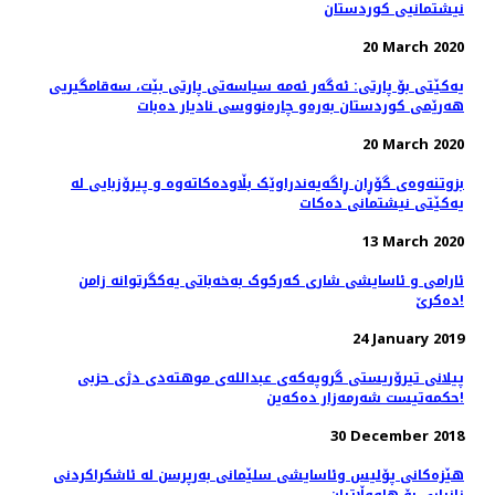
نیشتمانیی كوردستان
20 March 2020
یەکێتی بۆ پارتی: ئەگەر ئەمە سیاسەتی پارتی بێت، سه‌قامگیریی
هه‌رێمی كوردستان به‌ره‌و چاره‌نووسی نادیار ده‌بات
20 March 2020
بزوتنەوەی گۆڕان ڕاگەیەندراوێک بڵاودەکاتەوە و پیرۆزبایی لە
یەکێتی نیشتمانی دەکات
13 March 2020
ئارامی و ئاسایشی ‌شاری که‌رکو‌ک به‌خه‌باتی یه‌کگرتوانه‌ زامن
ده‌کرێ!
24 January 2019
پیلانی تیرۆریستی گروپەکەی عبداللەی موهتەدی دژی حزبی
حکمەتیست شەرمەزار دەکەین!
30 December 2018
هێزەکانی پۆلیس وئاسایشی سلێمانی بەرپرسن لە ئاشکراکردنی
زانیاری بۆ هاووڵاتیان