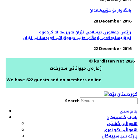
بانگەواز بۆ خۆپیشاندان
28 December 2016
رژێمی جمهوری ئیسلامی ئێران بەرپرسە لە کردەوە
تیرۆریستیەکەی بارەگای حزبی دیموکراتی کوردستانی ئێران
22 December 2016
© kurdistan Net 2026
ژمارەی میوانانی سەرخەت
We have 622 guests and no members online
Search
پەیوەندی
بابەتە گشتییەکان
هەواڵی گشتی
هەواڵی هونەری
پارتە سیاسییەکان