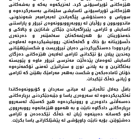
ھێزەکانی ئۆپراسیۆنی کرد، لەنزیکەوە یەکە و بەشەکانی
ھێزەکانی ئۆپراسیۆنی ئاسایشی سلێمانی بەسەرکردەوە و
سوپاس و دەستخۆشی پێگەیاندن لەبەرامبەر شەونخونی،
ماندووبوون و رۆڵیان لە رووبەڕووبوونەوەی تیرۆر و پاراستنی
ئاسایش و ئارامی، پێیڕاگەیاندن جێگای شانازین و چالاکی و
خەمخۆریتان بۆ ھەرێمەکەتان سەلمێنەر و دەرخەری
دڵسۆزیتانە بۆ خاک و گەلەکەتان، روونیشیکردەوە لەماوەی
رابردوودا دەستگیرکردنی دەیان تیرۆریست و شکستپێھێنانی
چەندین پیلان بۆ تێکدانی ئارامی لەلایەن ھێزەکانی دەزگای
ئاسایش ئەوەمان پێدەڵێت مەترسی تیرۆر ماوە و پێویستە
بەئاگاتربن و بە پلانی نوێ و ستراتیژی ئەمنی تۆکمەترەوە
خۆتان ئامادەبکەن و شکست بەھەر مەرامێک بھێنن کە ئارامی
و ژیانی خەڵک تێکبدات.
بافڵ جەلال تاڵەبانی لە میانی سەردان و کۆبوونەوەکاندا
تەئکیدیکردەوە لە سەروەری یاسا و جێبەجێکردنی بڕیارەکانی
دەسەڵاتی دادوەری و روونیکردەوە ھیچ کەسێک لەسەروو
بڕیارەکانی دادگاوە نابێت و بە ھەموو ھێزمانەوە رووبەڕووی
ئەو کەسانە دەبینەوە ژیان لە خەڵک تێکدەدەن و ئارامی
دەشێوێنن، بۆیە نابێت چاوپۆشی لە پێشێلکارانی یاسا بکرێت.