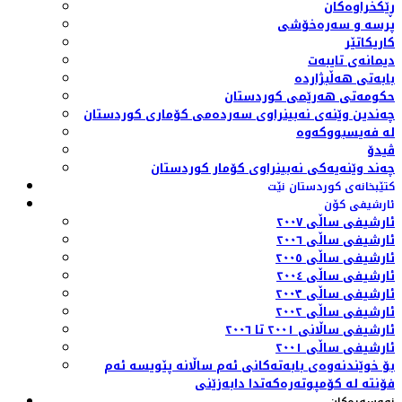
ڕێکخراوەکان
پرسە و سەرەخۆشی
کاریکاتێر
دیمانەی تایبەت
بابەتی هەڵبژاردە
حکومەتی هەرێمی کوردستان
چەندین وێنەی نەبینراوی سەردەمی کۆماری کوردستان
لە فەیسبووکەوە
ڤیدۆ
چەند وێنەیەکی نەبینراوی کۆمار کوردستان
کتێبخانەی کوردستان نێت
ئارشیفی کۆن
ئارشیفی ساڵی ٢٠٠٧
ئارشیفی ساڵی ٢٠٠٦
ئارشیفی ساڵی ٢٠٠٥
ئارشیفی ساڵی ٢٠٠٤
ئارشیفی ساڵی ٢٠٠٣
ئارشیفی ساڵی ٢٠٠٢
ئارشیفی ساڵانی ٢٠٠١ تا ٢٠٠٦
ئارشیفی ساڵی ٢٠٠١
بۆ خوێندنەوەی بابەتەکانی ئەم ساڵانە پێویسە ئەم
فۆنتە لە کۆمپوتەرەکەتدا دابەزێنی
نووسەرەکان