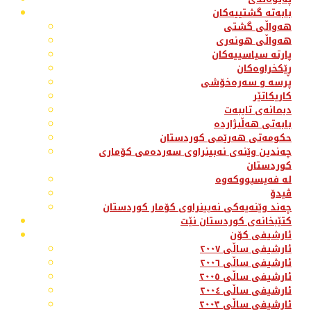
بابەتە گشتییەکان
هەواڵی گشتی
هەواڵی هونەری
پارتە سیاسییەکان
ڕێکخراوەکان
پرسە و سەرەخۆشی
کاریکاتێر
دیمانەی تایبەت
بابەتی هەڵبژاردە
حکومەتی هەرێمی کوردستان
چەندین وێنەی نەبینراوی سەردەمی کۆماری
کوردستان
لە فەیسبووکەوە
ڤیدۆ
چەند وێنەیەکی نەبینراوی کۆمار کوردستان
کتێبخانەی کوردستان نێت
ئارشیفی کۆن
ئارشیفی ساڵی ٢٠٠٧
ئارشیفی ساڵی ٢٠٠٦
ئارشیفی ساڵی ٢٠٠٥
ئارشیفی ساڵی ٢٠٠٤
ئارشیفی ساڵی ٢٠٠٣