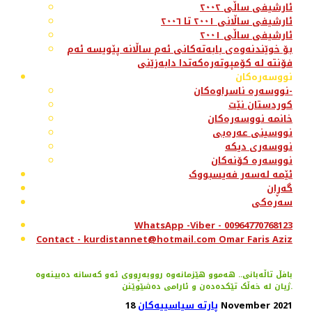
ئارشیفی ساڵی ٢٠٠٢
ئارشیفی ساڵانی ٢٠٠١ تا ٢٠٠٦
ئارشیفی ساڵی ٢٠٠١
بۆ خوێندنەوەی بابەتەکانی ئەم ساڵانە پێویسە ئەم
فۆنتە لە کۆمپوتەرەکەتدا دابەزێنی
نووسەرەکان
نووسەرە ناسراوەکان-
کوردستان نێت
خانمە نووسەرەکان
نووسینی عەرەبی
نووسەری دیکە
نووسەرە کۆنەکان
ئێمە لەسەر فەیسبووک
گەڕان
سەرەکی
WhatsApp -Viber - 00964770768123
Contact - kurdistannet@hotmail.com Omar Faris Aziz
بافڵ تاڵەبانی.. ھەموو ھێزمانەوە رووبەڕووی ئەو کەسانە دەبینەوە
ژیان لە خەڵک تێکدەدەن و ئارامی دەشێوێنن.
18 November 2021
پارتە سیاسییەکان