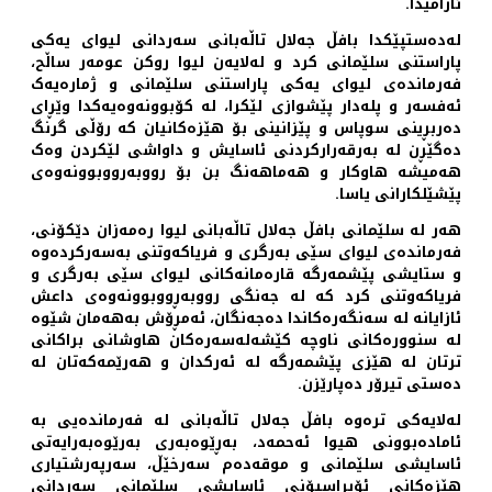
ئارامیدا.
لەدەستپێکدا بافڵ جەلال تاڵەبانی سەردانی لیوای یەکی
پاراستنی سلێمانی کرد و لەلایەن لیوا روکن عومەر ساڵح،
فەرماندەی لیوای یەکی پاراستنی سلێمانی و ژمارەیەک
ئەفسەر و پلەدار پێشوازی لێکرا، لە کۆبوونەوەیەکدا وێڕای
دەربڕینی سوپاس و پێزانینی بۆ ھێزەکانیان کە رۆڵی گرنگ
دەگێڕن لە بەرقەرارکردنی ئاسایش و داواشی لێکردن وەک
ھەمیشە ھاوکار و ھەماھەنگ بن بۆ رووبەرووبوونەوەی
پێشێلکارانی یاسا.
ھەر لە سلێمانی بافڵ جەلال تاڵەبانی لیوا رەمەزان دێکۆنی،
فەرماندەی لیوای سێی بەرگری و فریاکەوتنی بەسەرکردەوە
و ستایشی پێشمەرگە قارەمانەکانی لیوای سێی بەرگری و
فریاکەوتنی کرد کە لە جەنگی رووبەڕووبوونەوەی داعش
ئازایانە لە سەنگەرەکاندا دەجەنگان، ئەمڕۆش بەھەمان شێوە
لە سنوورەکانی ناوچە کێشەلەسەرەکان ھاوشانی براکانی
ترتان لە ھێزی پێشمەرگە لە ئەرکدان و ھەرێمەکەتان لە
دەستی تیرۆر دەپارێزن.
لەلایەکی ترەوە بافڵ جەلال تاڵەبانی لە فەرماندەیی بە
ئامادەبوونی ھیوا ئەحمەد، بەڕێوەبەری بەرێوەبەرایەتی
ئاسایشی سلێمانی و موقەدەم سەرخێڵ، سەرپەرشتیاری
ھێزەکانی ئۆپراسیۆنی ئاسایشی سلێمانی سەردانی