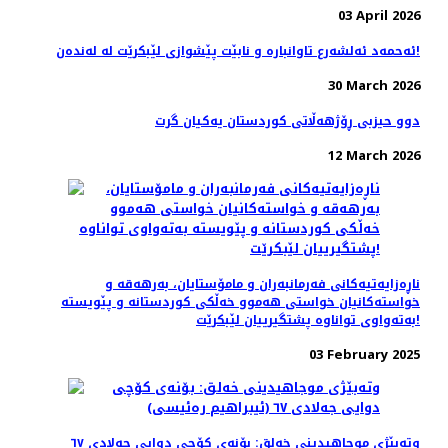
03 April 2026
ئەحمەد ئەلشەرع تاوانبارە و نابێت پێشوازی لێبکرێت لە لەندەن!
30 March 2026
دوو حیزبی ڕۆژهەڵاتی کوردستان یەکیان گرت
12 March 2026
ناڕەزایەتیەکانی فەرمانبەران و مامۆستایان، بەرهەقە و
خواستەکانیان خواستی هەموو خەڵکی کوردستانە و پێویستە
بەتەواوی تواناوە پشتگیرییان لێبکرێت!
03 February 2025
وتەبێژی موجاهیدینی خەلق: بۆنەی کۆچی دوایی جەلادی ٦٧