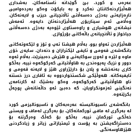
عەرەب و کورد، بێ گوێدانە ناسنامەکان، بەشداری
هەڵبژاردنەکانتان نەکرد و بە بایکۆت وەکو بەردەوامیی
ناڕەزایەتی بەدژی دەسەڵاتی تاڵانچیانی حیزب و لایەنەکان،
وەڵامی ئەم سیناریۆی هەڵبژاردنەتان دایەوە. ئەمەش
نیشانەی هوشیاری و راوەستاوی ئێوه‌یە بەدژی دەسەڵاتی
جیاخواز و تاڵانچیانەی باڵەکانی بۆرژوازی.
هەڵبژاردن تەواو بوو، بەڵام هیشتا تەپ و تۆز و لێکەوتەکانی
بانگەشەی قەومی و تایفی لێكترازان و دنەدان، سایەی خۆی
ماوە و لێرە و لەوێ سوکایەتی و هێرش دەبینرێت، بەڵام ئەوە
دوور و نزیک پەیوەندی بە هاوڵاتیانی کەرکوکەوە نییە، بەڵکو
کاری بەنەخشە و پلان بۆ دارێژراوی ‌هێز و لایەنە قەومی و
تایفیەکانه‌. هەوڵێکی شکستخواردووە بە ئاقاری درز خستنە
ناو هاوڵاتیانی کەرکوکەوە، وەکو بەشێک لە کارنامەی
نەنگینی ئەزمونکراویان، کە دەبێ ئەو حاڵەتانەش پوچەڵ
بکرێنەوە.
بانگەشەی ناسیونالیستە عەرەبەکان و ناسیونالیزمی کورد
لە بەرگری لە مافی تورکمانەکان، بۆ بەرگری لەماف و ویستی
خەڵکی تورکمان نییە، بەڵکو بۆ کەڵک وەرگرتنە بۆ
دەستڕاگەیشتن بە پۆست و ئیمتیازاتی زیاتر و زیادکردنی
هێزهاوسه‌نگی.