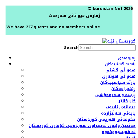
© kurdistan Net 2026
ژمارەی میوانانی سەرخەت
We have 227 guests and no members online
Search
پەیوەندی
بابەتە گشتییەکان
هەواڵی گشتی
هەواڵی هونەری
پارتە سیاسییەکان
ڕێکخراوەکان
پرسە و سەرەخۆشی
کاریکاتێر
دیمانەی تایبەت
بابەتی هەڵبژاردە
حکومەتی هەرێمی کوردستان
چەندین وێنەی نەبینراوی سەردەمی کۆماری کوردستان
لە فەیسبووکەوە
ڤیدۆ