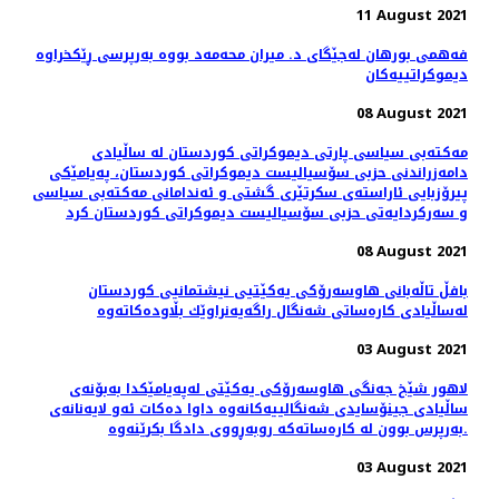
11 August 2021
فەهمی بورهان لەجێگای د. میران محەمەد بووە بەرپرسی ڕێکخراوە
دیموکراتییەکان
08 August 2021
مەکتەبی سیاسی پارتی دیموکراتی کوردستان له‌ ساڵیادی
دامەزراندنی حزبی سۆسیالیست دیموکراتی کوردستان، په‌یامێكی
پیرۆزبایی ئاراسته‌ی سکرتێری گشتی و ئەندامانی مەکتەبی سیاسی
و سەرکردایەتی حزبی سۆسیالیست دیموکراتی کوردستان كرد
08 August 2021
بافڵ تاڵه‌بانی هاوسه‌رۆكی یه‌كێتیی نیشتمانیی كوردستان
03 August 2021
لاهور شێخ جه‌نگی هاوسه‌رۆكی یه‌كێتی له‌په‌یامێكدا به‌بۆنه‌ی
ساڵیادی جینۆسایدی شه‌نگالییه‌كانه‌وه‌ داوا ده‌كات ئه‌و لایه‌نانه‌ی
به‌رپرس بوون له‌ كاره‌ساته‌كه‌ روبه‌ڕووی دادگا بكرێنه‌وه‌.
03 August 2021