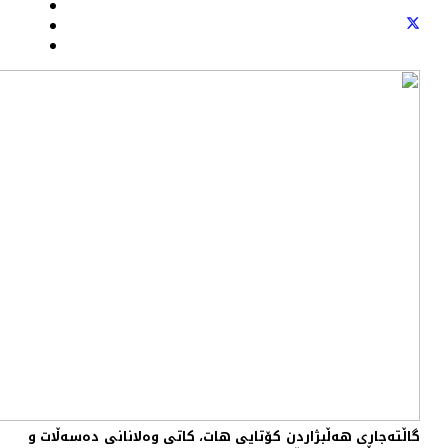
گاڵتەجاڕی هەڵبژاردن کۆتایی هات، کاتی وەلانانی دەسەڵات و