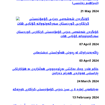
(ئیبراهیم رەئیسی)
21 May 2024
کۆنگرەی شەشەمی حیزبی کۆمۆنیستی کرێکاریی کوردستان
سەرکەوتووانە کۆتایی هات
07 April 2024
ڕاگەیەندراوێك لە ڕەوتی هەڵوێستی نیشتیمانی
03 April 2024
حاکم قادر: وەک یەکێتی بەڕێوەچوونی هەڵبژاردن بە هۆکارێکی
پاراستنی قەوارەی هەرێم دەزانین
24 March 2024
بەیاننامەی ژمارە ٥ ی سێ حیزبی کۆمۆنیستی-کرێکاری ناوچەکە
13 February 2024