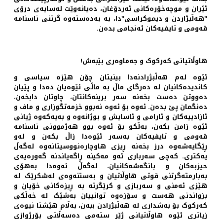
ئێران و موچەخۆرەکانی ئەردۆغان، دەیانەوێت لەسایەی درۆی
"هەڵبژاردن و دیموکراسی"دا، بە بەدەستەوە گرتنی ناسنامە
قەومی و تایفیەکان ئەنجامی بدەن.
هاوڵاتیانی کەرکوک و جەماوەری بێبەش!
ئێوه‌ لەم هەڵبژرادنەدا بینیتان چۆن هێزە سیاسی و
کاندیده‌کانیان لە دەرگای ماڵ بە ماڵی ئێوه‌یان دەدا و پێیان
دەووتن دەست بخەنە سەر برینەکانتان، چاوتان دابخەن،
دەنگمان پێ بدەن. ئەوە بۆ ئەوە نەبوو خزمەتگوزاری و ماف و
ئازادییەکان و ئارامی و ئاسایش و بوژانەوە و بەیەکەوە ژیانی
ئێوه‌ زامن بکەن، بەڵکو بۆ ئەوە بوو هەژموونی ناسنامە
قەومی و تایفیەکان بەسەر ئێوه‌دا زاڵ بکەن و لەو
ڕێگایەشەوە درز بخەنە ڕیزی هاوچارەنووسیتانەوە لەگەڵ
یەکتری. کەچی سەرباری ئەو مەکینە ڕاگەیاندنە گەورەیەی
حیزبەکان و بانگەشەکانیان، لەگەڵ ئەوەدا بەهۆی
بەبارمتەگرتنی قوتی هاوڵاتیان و بەستنەوەی لەشکرێک لە
هێزی ئەمنی و سەربازی و کرێگرتە بە ڕیزەکانی خۆیان و
بزواندنی هەست و سۆزەوە توانییان بەشێک لە خەڵکی
کەرکوک بۆ بەشداری لە هەڵبژرادن ببه‌ن، بەڵام هێشتا نیوەی
زیاتری ئێوه‌ هاوڵاتیانی ژێر ستەمی دەسەڵاتی بۆرژوازی