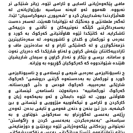
مافی پێکەوەژیانی ئاسایی و ئارامی ئێوە، زیاتر شتێکی تر
نەبووە. هەموو ئەو لایەنە سیاسیە بۆرژوازیانەی لە
هەڵبژاردندا بەشدارییان کرد و "شەیپوری دیموکراسییان" لێدا،
ئەگەر ململانێی و جەنگێک لە نێوانیادا هەبێت، لەسەر دەست
بەسەرداگرتنی کێڵگە نەوتییەکان و تاڵانی و دزییەکی
ئاشکرایە، لە کاتێکدا ئێوە هاوڵاتیانی کەرکوک بە کورد و
عەرەب و تورکمان و کلدان و ئاشوریەوە، لە سەرەتاییترین
خزمەتگوازری و لە کەشێکی ئارام و لە سادەترین ماف و
ئازادییەکانتان بێبەش کراون و لەناو شارێکدا کە دەریای نەوت
و سامانە، برسی و بێکار و نەدار كراون و سیمای شاریشیان
هێندە شێواندووە کە کەرکوکیان گۆڕیوە بە وێرانە.
چ ناسیۆنالیزمی عەرەبی شیعی و ئیسلامی و چ ناسیونالیزمی
کورد و تورکمان بە بەدەستەوە گرتنی دروشمی" کەرکوک
شارێکی عەرەبییە، کەرکوک قودس و دڵی کوردستانە،
کەرکوک تورکمانییە" دەیانەوێت ناسنامەی ئینسانی و
هاوڵاتی بوون، لە ئێوه‌ دابماڵن و ئەو بەیەکەوە ژیان و
کارکردن و ئارامی و تیکەڵاوییە مێژوویی و ئینسانی و بێ
کیشەیە، درز تێ بخەن و دنەی قەومی و تایفی بدەن. ئەوەی
ڕژێمی بەعسی لەگۆڕنراو بە سەرکوتی خوێناوی و بە
سیاسەتی "بەعەرەبکردن، بەبەعسی کردن و ڕاگواستن"
نەیتوانی ڕیزەکانی پێکەوەژیانی ئێوە بڕوخێنێ و دوژمنایەتی
بخاتە نێوانتانەوە، ئێستا میراتگرانی بەعس و نۆکەرپیشەکانی