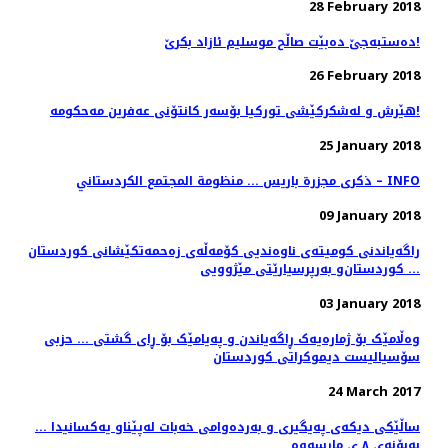
28 February 2018
دەستبەجێ دەبێت صاڵح موسلیم ئازاد بکرێ!
26 February 2018
هێرش و لەشکرکێشی تورکیا بۆسەر کانتۆنی عەفرین مەحکومە!
25 January 2018
ذکری مجزرة باريس ... منظومة المجتمع الكردستاني – INFO
09 January 2018
راگەیاندنی كومیتەی ناوەندیی كۆمەڵەی زەحمەتكێشانی كوردستان
... كوردستان‌و بەرپرسیارێتی مێژوویی
03 January 2018
وەڵامێک بۆ ژمارەیەک ڕاگەیاندن و پەیامێک بۆ ڕای گشتی ... حزبى
سۆسیالیست دیموكراتى كوردستان
24 March 2017
ساڵێکی دیکەی پەیگیری و بەردەوامی خەبات لەپێناو یەکسانیدا ...
بەبۆنەی ٨ ی مارسەوە