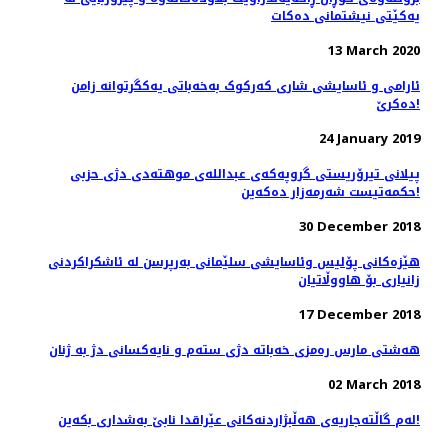
یەکێتی نیشتمانی دەکات
13 March 2020
ئارامی و ئاسایشی ‌شاری که‌رکو‌ک به‌خه‌باتی یه‌کگرتوانه‌ زامن
ده‌کرێ!
24 January 2019
پیلانی تیرۆریستی گروپەکەی عبداللەی موهتەدی دژی حزبی
حکمەتیست شەرمەزار دەکەین!
30 December 2018
هێزەکانی پۆلیس وئاسایشی سلێمانی بەرپرسن لە ئاشکراکردنی
زانیاری بۆ هاووڵاتیان
17 December 2018
هەشتی مارس رەمزی خەباتە دژی ستەم و نایەکسانی دژ بە ژنان
02 March 2018
لەم گاڵتەجاریەی هەڵبژاردنەکانی عێراقدا نابێ بەشداری بکەین!