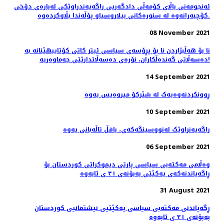
ئه‌نجومه‌نی باڵای كۆمه‌ڵی دادگه‌ریی راگه‌یه‌ندراوێكی له‌باره‌ی دۆخی
كۆچبه‌رانه‌وه‌ له‌ سنوره‌كانی بیلاروسیاو پۆڵه‌ندا بڵاوكرده‌وه‌.
08 November 2021
نا بۆ هەڵبژاردن نا بۆ پڕۆسەی سیاسی ئیتر کاتی کۆتاییهێنانە بە
دەسەڵاتی گەندەڵکاران، نۆرەی دەسەڵاتدارێتی جەماوەریە!
14 September 2021
ڕوونکردنەوەیەک لە شێركۆ میروەیس یەوە
10 September 2021
راگەیەنراوێک لەنووسینگەکەى، بافڵ تاڵەبانی یەوە
06 September 2021
وەڵامی مەکتەبی سیاسی پارتی دیموکراتی کوردستان بۆ
ڕاگەیاندنەکەی یەکێتی بەبۆنەی ٣١ ی ئابەوە
31 August 2021
ڕگەیاندنی مه‌كته‌بی سیاسی یه‌كێتیی نیشتمانیی كوردستان
بەبۆنەی ٣١ ی ئابەوە