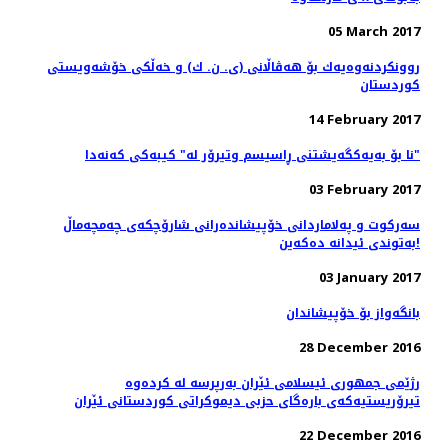
05 March 2017
روونكردنه‌وه‌یه‌ك بۆ هه‌ڤاڵانی (ی. ن. ك) و خه‌ڵكی خۆشه‌ویستی
كوردستان
14 February 2017
نا بۆ بەیەکگەیشتنی ڕاسیسم وتیرۆر لە" کیبەکی کەنەدا"
03 February 2017
سەرکوت و پەلاماردانی خۆپیشاندەرانی شارۆچکەی چەمچەماڵ
بەتوندی ئیدانە دەکەین!
03 January 2017
بانگەواز بۆ خۆپیشاندان
28 December 2016
رژێمی جمهوری ئیسلامی ئێران بەرپرسە لە کردەوە
تیرۆریستیەکەی بارەگای حزبی دیموکراتی کوردستانی ئێران
22 December 2016