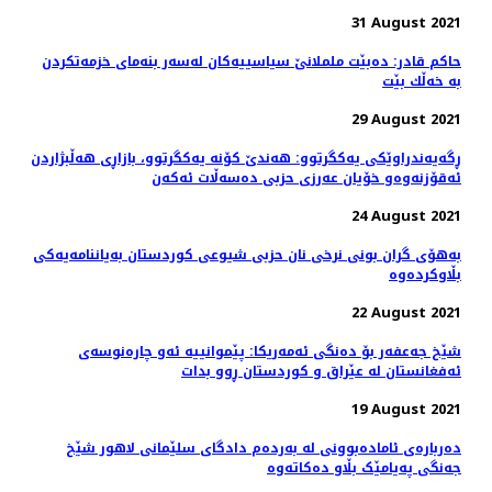
31 August 2021
حاكم قادر: دەبێت ململانێ سیاسییەكان لەسەر بنەمای خزمەتكردن
بە خەڵك بێت
29 August 2021
ڕگەیەندراوێکی یەكگرتوو: هەندێ کۆنە یەکگرتوو، بازاڕی هەڵبژاردن
ئەقۆزنەوەو خۆیان عەرزی حزبی دەسەڵات ئەكەن
24 August 2021
بەهۆی گران بونی نرخی نان حزبی شیوعی کوردستان بەیاننامەیەکی
بڵاوکردەوە
22 August 2021
شێخ جەعفەر بۆ دەنگی ئەمەریکا: پێموانییه‌ ئەو چارەنوسەی
ئه‌فغانستان له‌ عێراق و کوردستان ڕوو بدات
19 August 2021
دەربارەی ئامادەبوونی لە بەردەم دادگای سلێمانی لاهور شێخ
جەنگی پەیامێک بڵاو دەکاتەوە