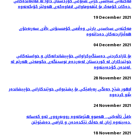
مەکتەبی سیاسی حزبی شیوعی کوردستان داوا لە مەڵبەندەکانی
دەکات کۆمەک بۆ لێقەوماوانی لافاوەکەی هەولێر کۆبکەنەوە.
19 December 2021
مەكتەبی سیاسیی پارتی وەڵامی كۆمسیۆنی باڵای سەربەخۆی
ھەڵبژاردنەكان دەداتەوە
04 December 2021
بۆ ئازادکردنی دەستگیرکراوانی خۆپیشاندانەکان و خواستەکانی
خوێندکاران لە کوردستان لەبەردەم نوسینگەی حکومەتی هەرێم لە
لەندەن کۆدەبینەوە.
28 November 2021
لاهور شێخ جەنگی پەیامێکی بۆ پشتیوانی خوێندکارانی خۆپیشاندەر
بڵاو کردەوە
24 November 2021
بافڵ تاڵەبانی.. ھەموو ھێزمانەوە رووبەڕووی ئەو کەسانە
دەبینەوە ژیان لە خەڵک تێکدەدەن و ئارامی دەشێوێنن.
18 November 2021