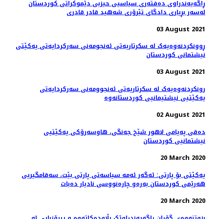
ڕاگەیەندراوی دەفتەری سیاسیی حیزبی دێموکراتی کوردستان
لەسەر بڕیاری دادگای تێرۆری شەهید قادر قادری
03 August 2021
ڕوونکردنەوەیەک لە سکرتاریەتی ئەنجومەنی سەرکردایەتی یەکێتی
نیشتمانی کوردستان
03 August 2021
رونکردنەوەیەک لە سکرتاریەتی ئەنجوومەنی سەرکردایەتی
یەکێتیی نیشتیمانیی کوردستانەوە
02 August 2021
دەقی په‌یامی لاهور شێخ جه‌نگی، هاوسەرۆكی یەكێتیی
نیشتمانیی كوردستان
20 March 2020
یەکێتی بۆ پارتی: ئەگەر ئەمە سیاسەتی پارتی بێت، سه‌قامگیریی
هه‌رێمی كوردستان به‌ره‌و چاره‌نووسی نادیار ده‌بات
20 March 2020
بزوتنەوەی گۆڕان ڕاگەیەندراوێک بڵاودەکاتەوە و پیرۆزبایی لە