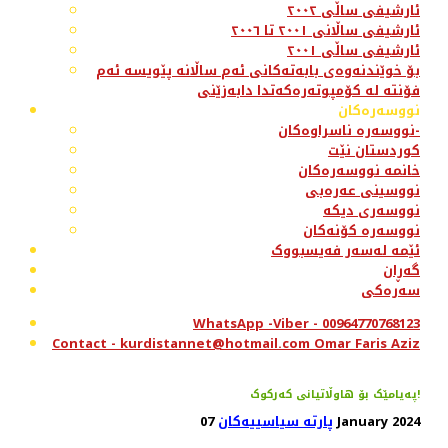
ئارشیفی ساڵی ٢٠٠٢
ئارشیفی ساڵانی ٢٠٠١ تا ٢٠٠٦
ئارشیفی ساڵی ٢٠٠١
بۆ خوێندنەوەی بابەتەکانی ئەم ساڵانە پێویسە ئەم
فۆنتە لە کۆمپوتەرەکەتدا دابەزێنی
نووسەرەکان
نووسەرە ناسراوەکان-
کوردستان نێت
خانمە نووسەرەکان
نووسینی عەرەبی
نووسەری دیکە
نووسەرە کۆنەکان
ئێمە لەسەر فەیسبووک
گەڕان
سەرەکی
WhatsApp -Viber - 00964770768123
Contact - kurdistannet@hotmail.com Omar Faris Aziz
پەیامێک بۆ هاوڵاتیانی کەرکوک!
07 January 2024
پارتە سیاسییەکان