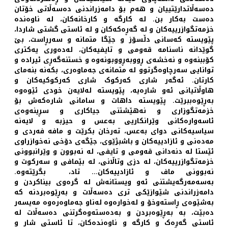
دەسەڵاتدارێتییان و هەم بۆ دامەزراندنی دەسەڵاتی خۆتان
دەست بەکار بن. لە کارگە و کارخانەکان، لە ناوەندە
خزمەتگوازرییەکان و لە گەڕەکەکان و لە ئاستی گشتی شاردا،
پێویستە کەسانی دڵسۆز و جێگا متمانە و سەرڕاست، بێ
گوێدانە ناسنامە قەومی و تایفیەکان، لەدەوری یەکتری
کۆببنەوە و نەخشەی ڕووبەڕووبونەوە و خستنەگەڕی ئیرادە و
توانایی سەرچاوەگرتوو لە متمانەی جەماوەری، بکەنە بنه‌مای
کارتان. ئەگەر شاری کەرکوک شاری کەرکوکیەکان و
هاوڵاتیانی ئەو شارەیە، پێویستە لەلایەن خودی ئێوه‌وە
بەڕێوەببرێت. پێویستە داهات و سامانی شارەکەش بۆ
خزمەتگوزاری و نەهێشتنی جیاکاری و سڕینەوەی
ئاسەوارەکانی وێرانکاریی بەعس و حیزبە و لایەنە
سیاسیەکانی دوای بەعس، تەرخان بکرێت و مافە فەردی و
مەدەنی و ئازادییەکان و باشبژێوی، جێگەی دۆخی نەخوازراوی
ئێستا لە دنەدانی قەومی و تایفی، لە نەبوون و وێرانبوونی
خزمەتگوازرییەکان، لە دزی وتاڵانی، لە بێمافی و سەرکوت و
نەبوونی ماف و ئازادییەکان... تاد، بگرێتەوە.
بەسەمەرگەیشتنی ئەو ویستانەش لە گرەوی بیناکردن و
دامەزراندنی شێوازێكی تری دەسەڵات و بەڕێوەبردنە کە
بەشێوەی ڕاستەوخۆ و لەخوارەوە له‌ناو جه‌ماوه‌ره‌وه‌ مەیسەر
دەبێت، بە بەڕێوەبردن و بەدەستەوەگرتنی دەسەڵات لە
ئاستی گەڕەک و کارگە و ناوەندەکان، تا ئاستی شار و