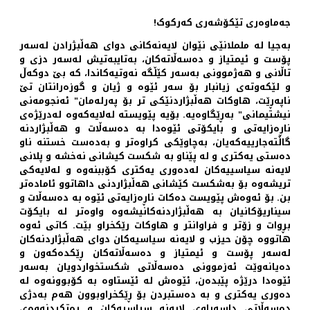
جەماوەری تێکۆشەری کەرکوک!
بەجیا لە ململانێی نێوان لایەنەکانی دوای هەڵبژرادن لەسەر
پۆست و ئیمتیاز و دەسەڵاتەکان، بەتایبەتیش لەسەر دزی و
تاڵانی و هەژموونی بەسەر کێڵگە نەوتیەکاندا، کە بێ دوکەڵ
و لێکەوتەی زیانبار بۆ سەر ئێوه‌ و ژیان و گوزەرانتان تێ
ناپەڕێت، هاوکات هەڵبژاردنێکی تر بۆ پەرلەمان" ئەنجومەنی
نیشتیمانی" بەڕێگاوەیە. بۆیە پێویستە لەلایەکەوە لەدرێژەی
ناڕەزایەتی و بایکۆتی ئێوه‌دا بە دەسەڵات و هەڵبژاردنە
گاڵتەجارییەکەیان، بەچاوێکی کراوەتر و بەدەست خستنە ناو
دەستی یەکتری و لە پێناو بە شکست کیشانی نەخشە و پلانی
لایەنە سیاسییەکان لەدەوری یەکتری کۆببنەوە و لەلایەکی
تریشەوە بۆ بەشکست کێشانی هەڵبژاردنی داهاتوو ئامادەتر
بن. بۆ ئەوەش پێویست دەکات ناڕەزایەتی ئێوە بە دەسەڵات و
سیناریۆکانیان بە هەڵبژاردنەکانیشەوە واوەتر لە بایکۆت
بڕوات و زۆتر و فراوانتر و هاوکات رێکخراو بێت. کاتی ئەوە
هاتووە چۆن حیزب و لایەنە سیاسیەکان دوای هەڵبژاردنەکان
لەسەر پۆست و ئیمتیاز و دەسەڵاتەکان ڕێکدەکەون و
دەیانەوێت ئەزموونی دەسەڵاتی شکستخواردویان بەسەر
ئێوه‌دا درێژە پێبدەن، ئێوه‌ش لە ئێستاوە بە کۆبوونەوە لە
دەوری یەکتری و بە دەستبردن بۆ ڕێکخراوبوون هەم بەدژی
دەسەڵاتی داسەپاوی لایەنە سیاسیەکان و ڕەتکردنەوەی