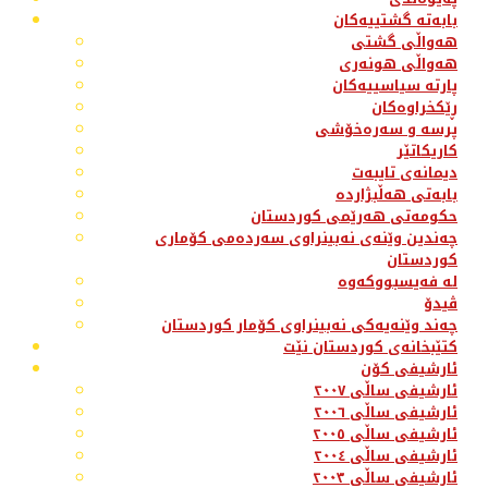
بابەتە گشتییەکان
هەواڵی گشتی
هەواڵی هونەری
پارتە سیاسییەکان
ڕێکخراوەکان
پرسە و سەرەخۆشی
کاریکاتێر
دیمانەی تایبەت
بابەتی هەڵبژاردە
حکومەتی هەرێمی کوردستان
چەندین وێنەی نەبینراوی سەردەمی کۆماری
کوردستان
لە فەیسبووکەوە
ڤیدۆ
چەند وێنەیەکی نەبینراوی کۆمار کوردستان
کتێبخانەی کوردستان نێت
ئارشیفی کۆن
ئارشیفی ساڵی ٢٠٠٧
ئارشیفی ساڵی ٢٠٠٦
ئارشیفی ساڵی ٢٠٠٥
ئارشیفی ساڵی ٢٠٠٤
ئارشیفی ساڵی ٢٠٠٣