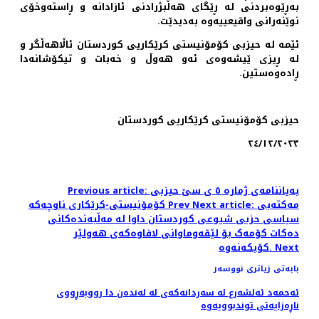
بەڕێوەبردنی لە ڕێگای هەڵبژرادنی ئازادانە و ڕاستەوخۆی
نوێنەرانی واقیعییەوە بەدیدێت.
ئێمە لە حیزبی کۆمۆنیستی کرێکاریی کوردستان ئاڵاهەڵگر و
لە ڕیزی ێیشەوەی ئەو هەوڵ و خەبات و تیکۆشانەدا
ڕادەوەستین.
حیزبی کۆمۆنیستی کرێکاریی کوردستان
٢٤/١٢/٢٠٢٣
Previous article: بەیاننامەی ژمارە ٥ ی سێ حیزبی
Next article: مەکتەبی
Prev
کۆمۆنیستی-کرێکاری ناوچەکە
سیاسی حزبی شیوعی کوردستان داوا لە مەڵبەندەکانی
دەکات کۆمەک بۆ لێقەوماوانی لافاوەکەی هەولێر
Next
کۆبکەنەوە.
بابەتی زیاتری نووسەر
ئەحمەد ئەلشەرع لە سەردانەکەی لە لەندەن دا رووبەڕووی
ناڕەزایەتی توندبوویەوە