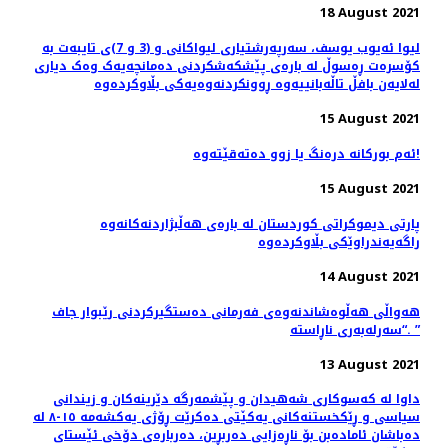
18 August 2021
لیوا ئەیوب یوسف، سەرپەرشتیاری لیواکانی و (3 و 7)ی تایبەت بە
کۆسرەت ڕەسوڵ لە بارەی پێشکەشکردنی دەمانچەیەک وەک دیاری
لەلایەن بافڵ تاڵەبانییەوە ڕوونکردنەوەیەکی بڵاوکردەوە
15 August 2021
ئەم بورکانە‌ درەنگ یا زوو دەتەقێتەوە!
15 August 2021
پارتی دیموکراتی کوردستان لە بارەی هەڵبژاردنەکانەوە
راگەیەندراوێکی بڵاوکردەوە
14 August 2021
هەواڵی هەڵوەشاندنەوەی فەرمانی دەستگیركردنی رێبوار جاف
“سەرلەبەری ناڕاستە. ”
13 August 2021
داوا لە کەسوکاری شەهیدان و پێشمەرگە دێرینەکان و زیندانی
سیاسی و ڕێکخستنەکانی یەکێتی دەکرێت ڕۆژی یەکشەمە ١٥-٨ لە
دەباشان ئامادەبن بۆ ناڕەزایی دەربڕین، دەربارەی دۆخی ئێستای