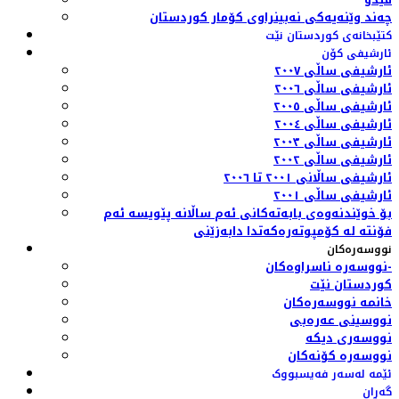
چەند وێنەیەکی نەبینراوی کۆمار کوردستان
کتێبخانەی کوردستان نێت
ئارشیفی کۆن
ئارشیفی ساڵی ٢٠٠٧
ئارشیفی ساڵی ٢٠٠٦
ئارشیفی ساڵی ٢٠٠٥
ئارشیفی ساڵی ٢٠٠٤
ئارشیفی ساڵی ٢٠٠٣
ئارشیفی ساڵی ٢٠٠٢
ئارشیفی ساڵانی ٢٠٠١ تا ٢٠٠٦
ئارشیفی ساڵی ٢٠٠١
بۆ خوێندنەوەی بابەتەکانی ئەم ساڵانە پێویسە ئەم
فۆنتە لە کۆمپوتەرەکەتدا دابەزێنی
نووسەرەکان
نووسەرە ناسراوەکان-
کوردستان نێت
خانمە نووسەرەکان
نووسینی عەرەبی
نووسەری دیکە
نووسەرە کۆنەکان
ئێمە لەسەر فەیسبووک
گەڕان