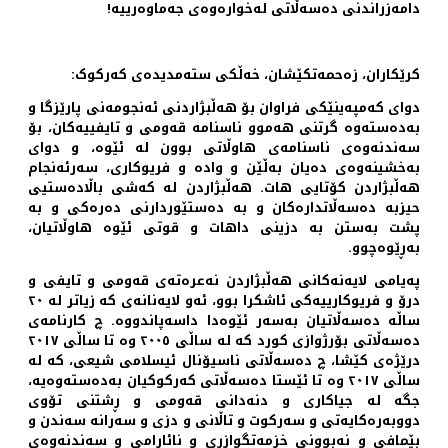
دامەزراندنی دەسەڵاتی لەخوارەوەی جەماوەرییە!
کرێکاران، زەحمەتکێشان، خەڵکی ستەمدیدەی کەرکوک:
دوای کەمپەینێکی فراوان بۆ هەڵبژاردنی ئەنجومەنی پارێزگا و
بەدەستەوە گرتنی هەموو ناسنامە قەومی و تایفییەکان، بۆ
سەندنەوەی ناسنامەی هاوڵاتی بوون لە ئێوە، و دوای
بەخشینەوەی دەیان بەڵێن و وادە و فریوکاری، سەرئەنجام
هەڵبژاردن کۆتایی هات. هەڵبژاردن لە کەشی باڵادەستیی
حیزبە دەسەڵاتدارەکان و بە دەستێوردارنی دەرەکی و بە
پشت بەستن بە دزینی داهات و قوتی ئێوە هاوڵاتیان،
بەڕێوەچوو.
پەیامی لایەنەکانی هەڵبژاردن نەعرەتەی قەومی و تایفی و
درۆ و فریوکارییەکی ئاشکرا بوو، ئەو لایەنانەی کە زیاتر لە ٢٠
ساڵە دەسەڵاتیان بەسەر ئێوەدا داسەپاندووە. چ کارنامەی
دەسەڵاتی بۆرژوازی کورد کە لە ساڵی ٢٠٠٥ وە تا ساڵی ٢٠١٧
درێژەی کێشا، چ دەسەڵاتی ناسیۆنال ئیسلامی شیعی، کە لە
ساڵی ٢٠١٧ وە تا ئێستا دەسەڵاتی کەرکوکیان بەدەستەوەیە،
جگە لە جیاکاری و دنەدانی قەومی و ڕشتنی تۆوی
دووبەرەکایەتی و سەرکوت و تاڵانی و دزی و سەرانە سەندن و
بێمافی و نەبوونی خزمەتگوازری و نائارامی و سەندنەوەی