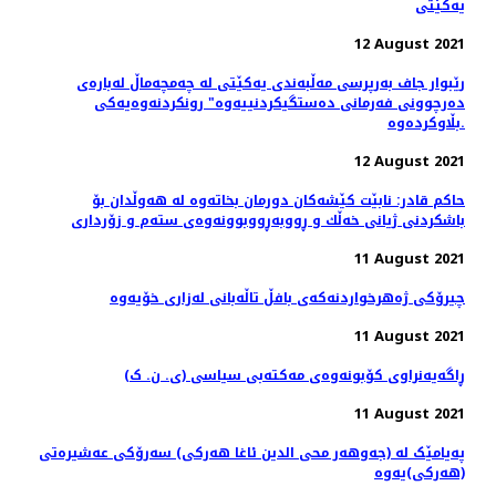
یەکێتی
12 August 2021
رێبوار جاف به‌رپرسی مه‌ڵبه‌ندی یه‌كێتی له‌ چه‌مچه‌ماڵ له‌باره‌ی
ده‌رچوونی فه‌رمانی ده‌ستگیكردنییه‌وه‌" رونكردنه‌وه‌یه‌كی
بڵاوكرده‌وه‌.
12 August 2021
حاكم قادر: نابێت كێشەكان دورمان بخاتەوە لە هەوڵدان بۆ
باشكردنی ژیانی خەڵك و ڕووبەڕووبوونەوەی ستەم و زۆرداری
11 August 2021
چیرۆكی ژەهرخواردنەکەی بافڵ تاڵەبانی لەزاری خۆیەوە
11 August 2021
ڕاگەیەنراوى کۆبونەوەى مەکتەبى سیاسى (ی. ن. ک)
11 August 2021
پەیامێک لە (جەوهەر محی الدین ئاغا هەرکی) سەرۆکی عەشیرەتی
(هەرکی)یەوە