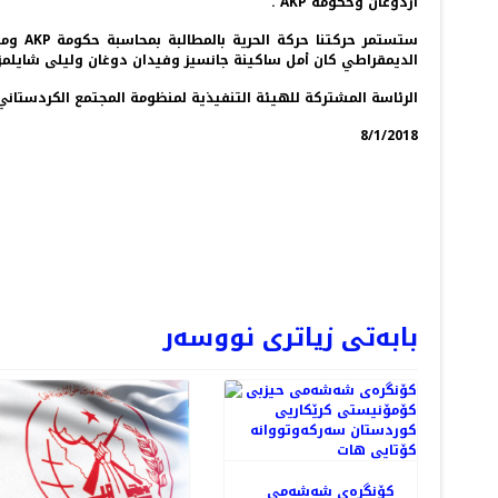
أردوغان وحكومة AKP .
ستستم
الديمقراطي كان أمل ساكينة جانسيز وفيدان دوغان وليلى شايلمز
الرئاسة المشتركة للهيئة التنفيذية لمنظومة المجتمع الكردستاني
8/1/2018
وویی
NEXT
بابەتی زیاتری نووسەر
کۆنگرەی شەشەمی