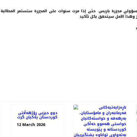
ر حركتنا حركة الحرية بالمطالبة بمحاسبة حكومة AKP ومسؤولي مجزرة باريس. حتى إذا مرت سنوات على ا
 وهذا الأمل سيتحقق بكل تأكيد
PREVIOUS ARTICLE: هێرش و لەشکرکێشی تورکیا بۆسەر کانتۆنی عەفرین مەحکومە!
دوو حیزبی ڕۆژهەڵاتی
کوردستان یەکیان گرت
12 March 2026