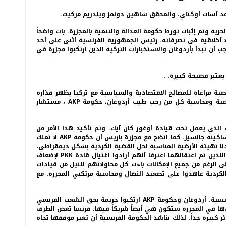
باط أعمال ومخططات الميت التركي ضد حركة الحرية وتم إثبات تورط حكومة العدالة والتنمية بالمجزرة. بات واضحاً
ا أخلاقية في تصرفاته. رئيس الجمهورية الفرنسية أثنى على أحد
 أن تبدأ بأردوغان والاستخبارات التركية الذين ارتكبوا مجزرة في
 يعتبر فضيحة كبيرة. .
ية مراعاة للمصالح الاقتصادية والسياسية مع تركيا يظهر قذارة
هذه العلاقات، تجاوز هذه القضية إهانة كبيرة للشعب الفرنسي الذي حقق بعد قضية دريفوس مستوى عالٍ في العدالة، يجب فتح ملف القضية ومحاسبة كل من رجب طيب أردوغان، حكومة AKP ، مستشار
لذي يعمل تحت قيادة أوغور كان آيك. وتم تأكيد هذا الأمر من
اعترافات أعضاء الميت. اتضح أن صباح الدين أسال كان مشاركاً في اللقاءات مع قائد الشعب الكردي قبل وبعد الـ 9 من كانون الثاني عندما قتلت ساكينة جانسيز. كما اتضح مع مجزرة باريس أن حكومة AKP لا تملك
كتنا حركة الحرية أردنا تهيئة الأرضية المناسبة لحل القضية الكردية بشكل ديمقراطي،
ولكن حكومة AKP استغلت هذه المرحلة لتصفية حركة الحرية. مع مجزرة باريس تستمر الهجمات ومحاولات تصفية حركة الحرية. مسؤولا الميت اللذين تم اعتقالهما اعترفا أنهم أرادوا اغتيال قادة PKK لإضعاف
لى القيام بعملية خطرة. وعلى الرغم من جميع الإمكانات باءت كل محاولاتهم للنيل من قيادات
ونات حركة الحرية الكردية عاهدوا على تصعيد النضال ومحاسبة مرتكبي المجزرة. مع
تدخل مجزرة باريس عامها الـ6 ومرة أخرى نوجه النداء للحكومة الفرنسية بأنها بإغلاق ملف القضية وعدم محاسبة المسؤولين تهين العدالة الفرنسية. أردوغان وحكومة AKP ارتكبوا جريمة بحق الشعب الفرنسي
س. أردوغان وحكومة AKP هما المسؤولان عن هجمات داعش في فرنسا أيضاً. إذا لم تحاسب الحكومة الفرنسية AKP وشركاءها في المجزرة ستكون هي أيضاً شريكاً فيها. فرنسا تغض الطرف
 كبيرة جداً. لذلك نناشد الحكومة الفرنسية أن تغير موقفها تجاه