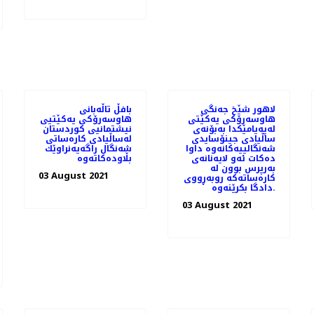
لاهور شێخ جه‌نگی
بافڵ تاڵه‌بانی
هاوسه‌رۆكی یه‌كێتی
هاوسه‌رۆكی یه‌كێتیی
له‌په‌یامێكدا به‌بۆنه‌ی
نیشتمانیی كوردستان
ساڵیادی جینۆسایدی
له‌ساڵیادی كاره‌ساتی
شه‌نگالییه‌كانه‌وه‌ داوا
شه‌نگال راگه‌یه‌نراوێك
ده‌كات ئه‌و لایه‌نانه‌ی
به‌رپرس بوون له‌
03 August 2021
كاره‌ساته‌كه‌ روبه‌ڕووی
دادگا بكرێنه‌وه‌.
03 August 2021