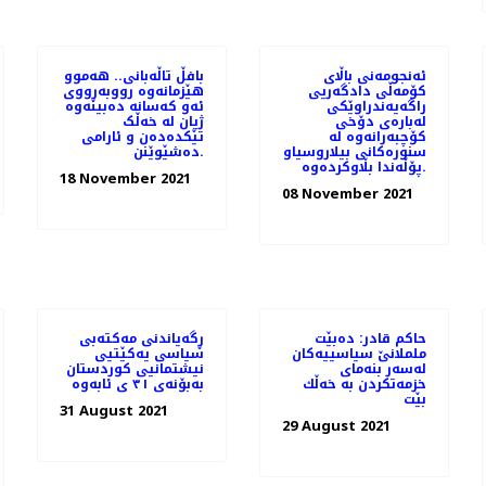
ئه‌نجومه‌نی باڵای
بافڵ تاڵەبانی.. ھەموو
كۆمه‌ڵی دادگه‌ریی
ھێزمانەوە رووبەڕووی
راگه‌یه‌ندراوێكی
ئەو کەسانە دەبینەوە
له‌باره‌ی دۆخی
ژیان لە خەڵک
كۆچبه‌رانه‌وه‌ له‌
تێکدەدەن و ئارامی
سنوره‌كانی بیلاروسیاو
دەشێوێنن.
پۆڵه‌ندا بڵاوكرده‌وه‌.
18 November 2021
08 November 2021
حاكم قادر: دەبێت
ڕگەیاندنی مه‌كته‌بی
ململانێ سیاسییەكان
سیاسی یه‌كێتیی
لەسەر بنەمای
نیشتمانیی كوردستان
خزمەتكردن بە خەڵك
بەبۆنەی ٣١ ی ئابەوە
بێت
31 August 2021
29 August 2021