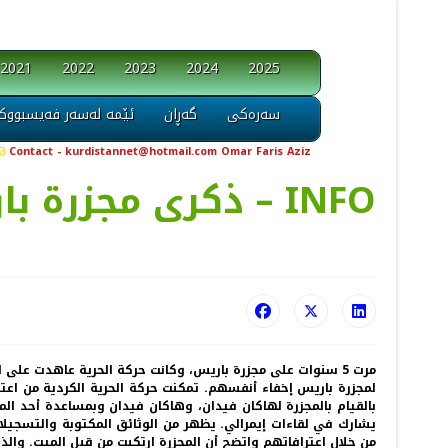
2021
2022
2023
2024
2025
سەرەکی
گەڕان
ئێمە لەسەر فەیسبووک
Contact - kurdistannet@hotmail.com Omar Faris Aziz
ذکری مجزرة باريس ... منظومة المجتمع الكردستاني – INFO
مرت 5 سنوات على مجزرة باريس، وكانت حركة الحرية عاهدت عل
لمجزرة باريس إخفاء أنفسهم. تمكنت حركة الحرية الكردية من ا
بالقيام بالمجزرة لهاكان فيدان، وهاكان فيدان وبمساعدة أحد ال
يشارك في لقاءات إيمرالي. يظهر من الوثائق المكتوبة والتسجيلات
من خلال اعترافاتهم واتضح أن المجزرة ارتكبت من قبل الميت. والذ