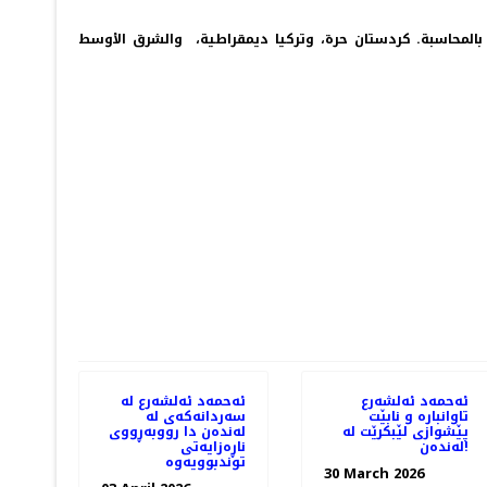
لمجزرة ستستمر المطالبة بالمحاسبة. كردستان حرة، وتركيا ديمقراطية، والشرق الأوسط
PREV
ئەحمەد ئەلشەرع
ئەحمەد ئەلشەرع لە
تاوانبارە و نابێت
سەردانەکەی لە
پێشوازی لێبکرێت لە
لەندەن دا رووبەڕووی
لەندەن!
ناڕەزایەتی
توندبوویەوە
30 March 2026