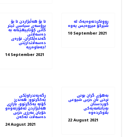
ڕوونکردنەوەیەک لە
نا بۆ هەڵبژاردن نا بۆ
شێركۆ میروەیس یەوە
پڕۆسەی سیاسی ئیتر
کاتی کۆتاییهێنانە بە
10 September 2021
دەسەڵاتی
گەندەڵکاران، نۆرەی
دەسەڵاتدارێتی
جەماوەریە!
14 September 2021
بەهۆی گران بونی
ڕگەیەندراوێکی
نرخی نان حزبی شیوعی
یەكگرتوو: هەندێ
کوردستان
کۆنە یەکگرتوو، بازاڕی
بەیاننامەیەکی
هەڵبژاردن ئەقۆزنەوەو
بڵاوکردەوە
خۆیان عەرزی حزبی
دەسەڵات ئەكەن
22 August 2021
24 August 2021