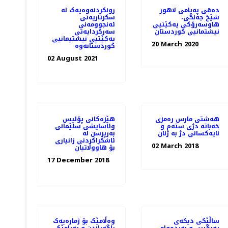
دەقی په‌یامی لاهور
رونکردنەوەیەک لە
شێخ جه‌نگی،
سکرتاریەتی
هاوسەرۆكی یەكێتیی
ئەنجوومەنی
نیشتمانیی كوردستان
سەرکردایەتی
یەکێتیی نیشتیمانیی
20 March 2020
کوردستانەوە
02 August 2021
هەشتی مارس رەمزی
هێزەکانی پۆلیس
خەباتە دژی ستەم و
وئاسایشی سلێمانی
نایەکسانی دژ بە ژنان
بەرپرسن لە
ئاشکراکردنی زانیاری
02 March 2018
بۆ هاووڵاتیان
17 December 2018
ساڵێکی دیکەی
وەڵامێک بۆ ژمارەیەک