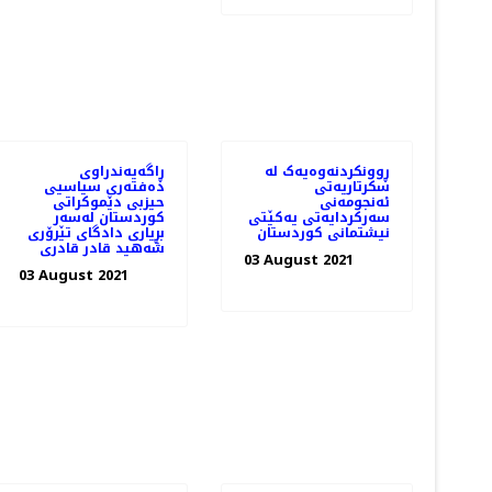
ڕوونکردنەوەیەک لە
ڕاگەیەندراوی
سکرتاریەتی
دەفتەری سیاسیی
ئەنجومەنی
حیزبی دێموکراتی
سەرکردایەتی یەکێتی
کوردستان لەسەر
نیشتمانی کوردستان
بڕیاری دادگای تێرۆری
شەهید قادر قادری
03 August 2021
03 August 2021