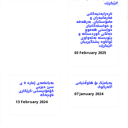
ناڕەزایەتیەکانی
فەرمانبەران و
مامۆستایان، بەرهەقە
و خواستەکانیان
خواستی هەموو
خەڵکی کوردستانە و
پێویستە بەتەواوی
تواناوە پشتگیرییان
لێبکرێت!
03 February 2025
پەیامێک بۆ هاوڵاتیانی
بەیاننامەی ژمارە ٥ ی
کەرکوک!
سێ حیزبی
کۆمۆنیستی-کرێکاری
07 January 2024
ناوچەکە
13 February 2024