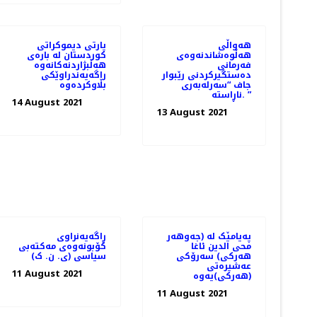
هەواڵی
پارتی دیموکراتی
هەڵوەشاندنەوەی
کوردستان لە بارەی
فەرمانی
هەڵبژاردنەکانەوە
دەستگیركردنی رێبوار
راگەیەندراوێکی
جاف “سەرلەبەری
بڵاوکردەوە
ناڕاستە. ”
14 August 2021
13 August 2021
پەیامێک لە (جەوهەر
ڕاگەیەنراوى
محی الدین ئاغا
کۆبونەوەى مەکتەبى
هەرکی) سەرۆکی
سیاسى (ی. ن. ک)
عەشیرەتی
11 August 2021
(هەرکی)یەوە
11 August 2021