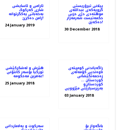
پیلانی تیرۆریستی
ئارامی و ئاسایشی
گروپەکەی عبداللەی
‌شاری که‌رکو‌ک
موهتەدی دژی حزبی
به‌خه‌باتی یه‌کگرتوانه‌
حکمەتیست شەرمەزار
زامن ده‌کرێ!
دەکەین!
24 January 2019
30 December 2018
راگەیاندنی كومیتەی
هێرش و لەشکرکێشی
ناوەندیی كۆمەڵەی
تورکیا بۆسەر کانتۆنی
زەحمەتكێشانی
عەفرین مەحکومە!
كوردستان ...
25 January 2018
كوردستان‌و
بەرپرسیارێتی مێژوویی
03 January 2018
بانگەواز بۆ
سەرکوت و پەلاماردانی