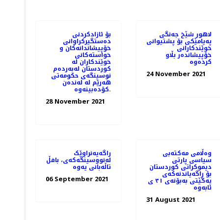
لاهور شێخ جەنگی
بۆ ئازادکردنی
پەیامێکی بۆ پشتیوانی
دەستگیرکراوانی
خوێندکارانی
خۆپیشاندانەکان و
خۆپیشاندەر بڵاو
خواستەکانی
کردەوە
خوێندکاران لە
کوردستان لەبەردەم
24 November 2021
نوسینگەی حکومەتی
هەرێم لە لەندەن
کۆدەبینەوە.
28 November 2021
وەڵامی مەکتەبی
راگەیەنراوێک
سیاسی پارتی
لەنووسینگەکەى، بافڵ
دیموکراتی کوردستان
تاڵەبانی یەوە
بۆ ڕاگەیاندنەکەی
06 September 2021
یەکێتی بەبۆنەی ٣١ ی
ئابەوە
31 August 2021