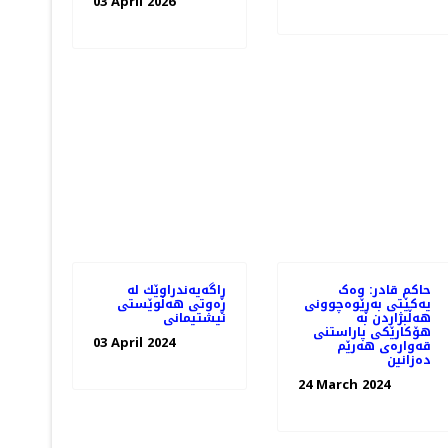
03 April 2026
حاکم قادر: وەک
ڕاگەیەندراوێك لە
یەکێتی بەڕێوەچوونی
ڕەوتی هەڵوێستی
هەڵبژاردن بە
نیشتیمانی
هۆکارێکی پاراستنی
03 April 2024
قەوارەی هەرێم
دەزانین
24 March 2024