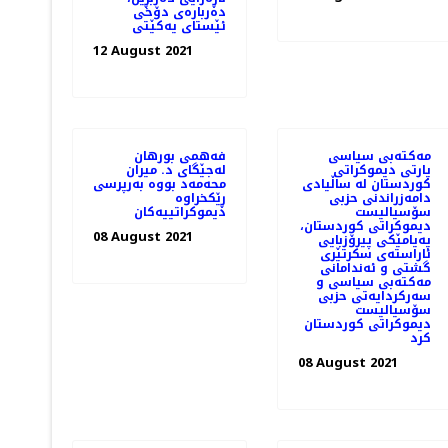
دەربارەی دۆخی
ئێستای یەکێتی
12 August 2021
مەکتەبی سیاسی
فەهمی بورهان
پارتی دیموکراتی
لەجێگای د. میران
کوردستان له‌ ساڵیادی
محەمەد بووە بەرپرسی
دامەزراندنی حزبی
ڕێکخراوە
سۆسیالیست
دیموکراتییەکان
دیموکراتی کوردستان،
08 August 2021
په‌یامێكی پیرۆزبایی
ئاراسته‌ی سکرتێری
گشتی و ئەندامانی
مەکتەبی سیاسی و
سەرکردایەتی حزبی
سۆسیالیست
دیموکراتی کوردستان
كرد
08 August 2021