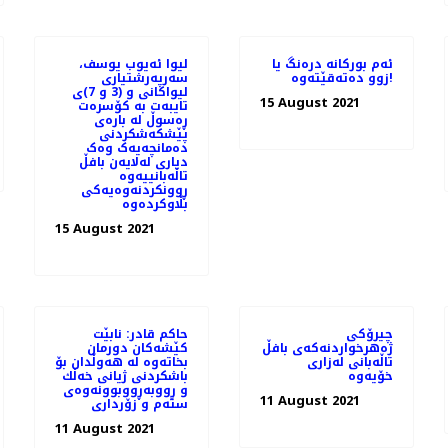
ئەم بورکانە‌ درەنگ یا
لیوا ئەیوب یوسف،
زوو دەتەقێتەوە!
سەرپەرشتیاری
لیواکانی و (3 و 7)ی
15 August 2021
تایبەت بە کۆسرەت
ڕەسوڵ لە بارەی
پێشکەشکردنی
دەمانچەیەک وەک
دیاری لەلایەن بافڵ
تاڵەبانییەوە
ڕوونکردنەوەیەکی
بڵاوکردەوە
15 August 2021
چیرۆكی
حاكم قادر: نابێت
ژەهرخواردنەکەی بافڵ
كێشەكان دورمان
تاڵەبانی لەزاری
بخاتەوە لە هەوڵدان بۆ
خۆیەوە
باشكردنی ژیانی خەڵك
و ڕووبەڕووبوونەوەی
11 August 2021
ستەم و زۆرداری
11 August 2021