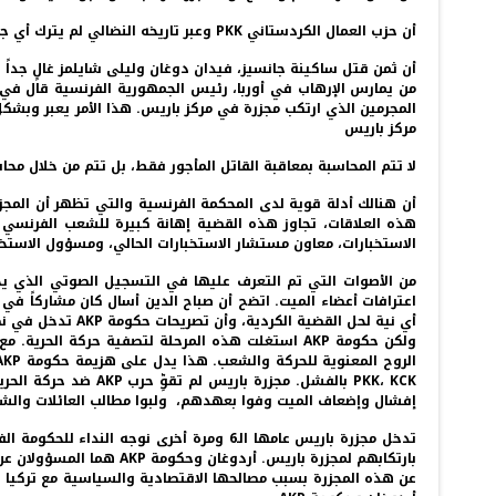
أن حزب العمال الكردستاني PKK وعبر تاريخه النضالي لم يترك أي جريمة بدون محاسبة ومثال على ذلك محاسبة كل من مرتكب التعذيب في سجن آمد أسات أوكتاي، والمحقق شاهين دونمز ويلدريم مركيت.
من يمارس الإرهاب في أوربا، رئيس الجمهورية الفرنسية قال في ل
المجرمين الذي ارتكب مجزرة في مركز باريس. هذا الأمر يعبر وبشكل 
مركز باريس
لا تتم المحاسبة بمعاقبة القاتل المأجور فقط، بل تتم من خلال مح
أن هنالك أدلة قوية لدى المحكمة الفرنسية والتي تظهر أن المجز
الاستخبارات، معاون مستشار الاستخبارات الحالي، ومسؤول الاستخبا
من الأصوات التي تم التعرف عليها في التسجيل الصوتي الذي يح
أي نية لحل القض
PKK، KCK بالفشل. م
إفشال وإضعاف الميت وفوا بعهدهم، ولبوا مطالب العائلات والش
عن هذه المجزرة بسبب مصالحها الاقتصادية والسياسية مع تركيا ولك