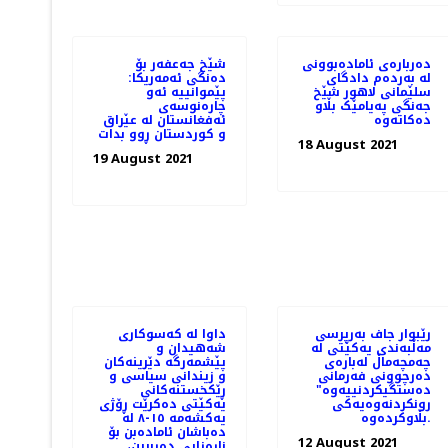
دەربارەی ئامادەبوونی
شێخ جەعفەر بۆ
لە بەردەم دادگای
دەنگی ئەمەریکا:
سلێمانی لاهور شێخ
پێموانییه‌ ئەو
جەنگی پەیامێک بڵاو
چارەنوسەی
دەکاتەوە
ئه‌فغانستان له‌ عێراق
و کوردستان ڕوو بدات
18 August 2021
19 August 2021
رێبوار جاف به‌رپرسی
داوا لە کەسوکاری
مه‌ڵبه‌ندی یه‌كێتی له‌
شەهیدان و
چه‌مچه‌ماڵ له‌باره‌ی
پێشمەرگە دێرینەکان
ده‌رچوونی فه‌رمانی
و زیندانی سیاسی و
ده‌ستگیكردنییه‌وه‌"
ڕێکخستنەکانی
رونكردنه‌وه‌یه‌كی
یەکێتی دەکرێت ڕۆژی
بڵاوكرده‌وه‌.
یەکشەمە ١٥-٨ لە
دەباشان ئامادەبن بۆ
12 August 2021
ناڕەزایی دەربڕین،