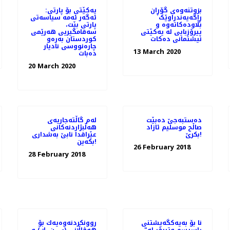
بزوتنەوەی گۆڕان
یەکێتی بۆ پارتی:
ڕاگەیەندراوێک
ئەگەر ئەمە سیاسەتی
بڵاودەکاتەوە و
پارتی بێت،
پیرۆزبایی لە یەکێتی
سه‌قامگیریی هه‌رێمی
نیشتمانی دەکات
كوردستان به‌ره‌و
چاره‌نووسی نادیار
13 March 2020
ده‌بات
20 March 2020
دەستبەجێ دەبێت
لەم گاڵتەجاریەی
صاڵح موسلیم ئازاد
هەڵبژاردنەکانی
بکرێ!
عێراقدا نابێ بەشداری
بکەین!
26 February 2018
28 February 2018
نا بۆ بەیەکگەیشتنی
روونكردنه‌وه‌یه‌ك بۆ