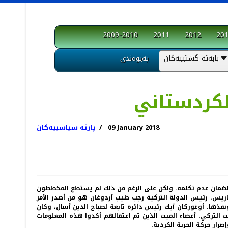
2009-2010
2011
2012
20
بابەتە گشتییەکان
پەیوەندی
09 January 2018
پارتە سیاسییەکان
يس لضمان عدم تكلمه. ولكن على الرغم من ذلك لم يستطع المخططون
يس. رئيس الدولة التركية رجب طيب أردوغان هو من أصدر الأمر
فذها. أوغوركان آيك رئيس دائرة تابعة لصباح الدين أسال، وكان
ت التركي. أعضاء الميت الذين تم اعتقالهم أكدوا هذه المعلومات
رار حركة الحرية الكردية.