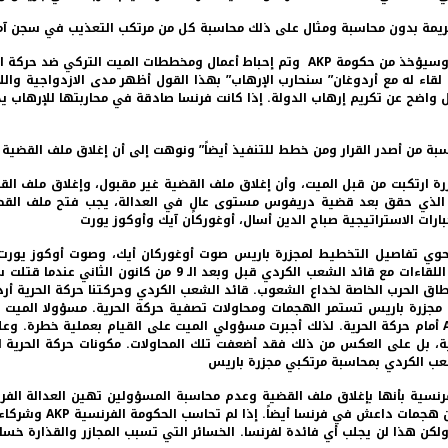
أن ثمن قتل ساكينة جانسيز، فيدان دوغان وليلى شايلمز غالٍ جداً وسيؤخذ من حكومة AKP وتم إح
قاء له مع أردوغان” سنحارب الإرهاب” بهذا القول أظهر مدى الازدواجية والل
واضح عن تكريم إرهاب الدولة. إذا كانت فرنسا صادقة في محاربتها للإرهاب يجب
اسبة من أصدر القرار ومن خطط للتنفيذ أيضاً” ونوهت إلى أن إغلاق ملف القضية
رة ارتكبت من قبل الميت، وأن إغلاق ملف القضية غير مقبول، وإغلاق ملف القض
رات الاستراتيجية صباح الدين أسال، أوغوركان آيك وأوكوز يورت
وي تفاصيل التخطيط لمجزرة باريس صوت أوغوركان أيك، وصوت أوكوز يورت ا
ية الكردية، وأن تصريحات حكومة AKP تدخل في نطاق الحرب الخاصة لخداع الشعوب. قائد الشعب الكردي وحر
الروح المعنوية للحركة والشعب. هذا يدل على هزيمة حكومة AKP أمام حركة الحرية. لذلك أجبرت مسؤولي الميت ع
جزرة باريس لم تقوِّ حرب AKP ضد حركة الحرية، بل على العكس من ذلك فقد أضعفت تلك المحاولات. مك
عب الكردي بمحاسبة مرتكبي مجزرة باريس
بارتكابهم لمجزرة باري
ن هذا لن يجلب أي فائدة لفرنسا. الخسائر التي تسبب المجازر والقذارة خسائر