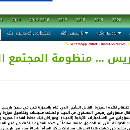
13
2014
2015-2016
2017
2018
2019
2020
نووسەرەکان
ئارشیفی کۆن
کتێبخانەی کوردستان نێت
WhatsApp -Viber - 00964770768123
ى الانتقام لهذه المجزرة. القاتل المأجور الذي قام بالمجزرة قتل في سجن بار
عتقال مسؤولين رفيعي المستوى من الميت وكشفت ملابسات وتفاصيل مجزرة بار
مسؤولين في الاستخبارات التركية (الميت) أوغوركان آيك خطط لهذه المجزرة ون
 الصوتية التي تم الحصول عليها سابقاً أن هذه المجزرة ارتكبت من قبل المي
ي ساعد في كشف هذا الأمر هو فعاليات حركة المرأة أيام الأربعاء في باريس وإص