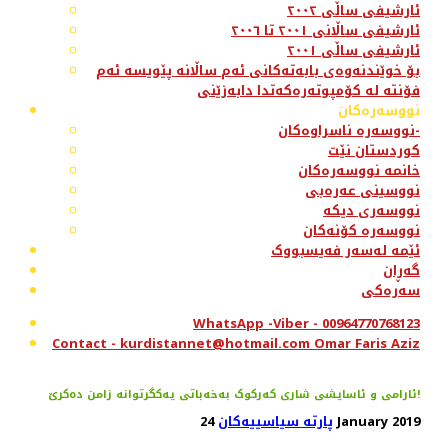
ئارشیفی ساڵی ٢٠٠٢
ئارشیفی ساڵانی ٢٠٠١ تا ٢٠٠٦
ئارشیفی ساڵی ٢٠٠١
بۆ خوێندنەوەی بابەتەکانی ئەم ساڵانە پێویسە ئەم
فۆنتە لە کۆمپوتەرەکەتدا دابەزێنی
نووسەرەکان
نووسەرە ناسراوەکان-
کوردستان نێت
خانمە نووسەرەکان
نووسینی عەرەبی
نووسەری دیکە
نووسەرە کۆنەکان
ئێمە لەسەر فەیسبووک
گەڕان
سەرەکی
WhatsApp -Viber - 00964770768123
Contact - kurdistannet@hotmail.com Omar Faris Aziz
ئارامی و ئاسایشی ‌شاری که‌رکو‌ک به‌خه‌باتی یه‌کگرتوانه‌ زامن ده‌کرێ!
24 January 2019
پارتە سیاسییەکان