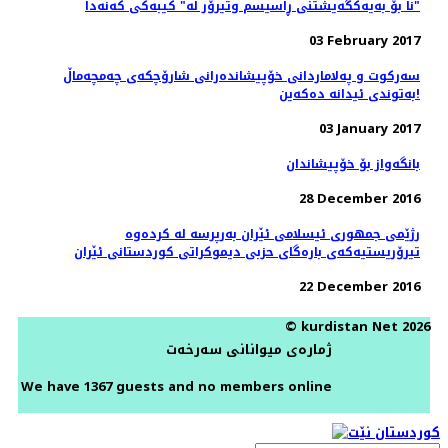
نا بۆ بەیەکگەیشتنی ڕاسیسم وتیرۆر لە" کیبەکی کەنەدا"
03 February 2017
سەرکوت و پەلاماردانی خۆپیشاندەرانی شارۆچکەی چەمچەماڵ
بەتوندی ئیدانە دەکەین!
03 January 2017
بانگەواز بۆ خۆپیشاندان
28 December 2016
رژێمی جمهوری ئیسلامی ئێران بەرپرسە لە کردەوە
تیرۆریستیەکەی بارەگای حزبی دیموکراتی کوردستانی ئێران
22 December 2016
© kurdistan Net 2026
ژمارەی میوانانی سەرخەت
We have 1367 guests and no members online