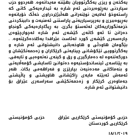
یه‌کخه‌ن و ریزی یه‌کگرتوویان بهێننه‌ مه‌یدانه‌وه‌. هەردوو حزب
سپاردنی به‌ڕێوه‌بردنی ئه‌م شاره‌ به ‌ئیداره‌یه‌کی کاتی که‌
ڕاسته‌وخۆ له‌لایه‌ن نوێنه‌رانی هه‌ڵبژێردراوی خه‌ڵک خۆیانه‌وه‌
به‌ڕیوه‌ببرێ و به‌رپرسیاریه‌تی پاراستنی ئه‌منیەت و دابینکردنی
خزمه‌تگوزاریه‌کان له‌ئه‌ستۆ بگرێ، به‌ ڕیگاچاره‌یه‌کی گونجاو
ده‌زانن تا ئەو کاته‌ی کێشه‌ی ئه‌م شاره‌ له‌چوارچێوه‌ی
چاره‌سه‌ری کێشه‌ی کورد له‌ئاست عێراقدا یه‌کلاده‌کرێته‌وه‌. .
بێگومان هاودڵی و هاوخه‌باتی دانیشتوانی ئه‌م شاره‌ و
یەکگرتوویی تێکۆشانی چینایه‌تی کرێکاران و زه‌حمه‌تکێشان و
دورکه‌تنه‌وه‌ لە دەمارگیری و رق و کینەی نەتەوەیی و تایەفی،
بە پێناسەی ئینساندۆستیەوە دەتوانێ ئاسایشی کۆمەڵایەتی
و بنەماکانی مەدەنیەت بپارێزێ و فەراهەمی بکات. هه‌ر
ئه‌مه‌ش‌ ئه‌بێته‌ مایه‌ی ڕاكێشانی هاوپشتی و پاڵپشتی
جه‌ماوه‌ری كرێكار و زه‌حمه‌تكێشی سه‌راسه‌ری عێراق بۆ
دانیشتوانی ئه‌م شاره‌.
حزبی کۆمۆنیستی کرێکاریی عێراق حزبی کۆمۆنیستی
کرێکاریی کوردستان
١٨/١/٢٠١٩