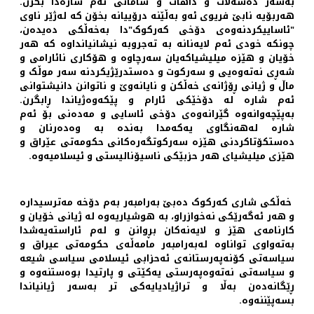
به‌سه‌ر ده‌سه‌ڵات و داهات و سامانی ئه‌م شاره‌دا بگرن.
هه‌ربۆیه‌ نابێ فریوی ئه‌و بەڵێنه‌ درۆییانه‌ بخۆن که ‌له‌ژێر ناوی
"ئاساییکردنه‌وه‌ی دۆخی که‌رکوک"دا به‌خه‌ڵکی ده‌یده‌ن،
چونکه‌ خودی ئه‌م لایه‌نانه‌ ‌به ‌ته‌جروبه‌ نیشانیانداوه‌ که‌ هه‌ر
خۆیان و هێزە میلیشیاکەیان سه‌رچاوه‌ و هۆکاری نائارامی و
شه‌ڕی نەتەوەیی و سه‌رکوت و دەستدرێژیکردنه‌ سه‌ر موڵک و
ماڵ و ژیانی ڕۆژانه‌ی خه‌ڵکن و نایانه‌وێ و ناتوانن دانیشتوانی
ئه‌م شاره‌ له ‌دۆخێکی ئارام و پێکه‌وه‌ژیاندا ڕابگرن.
به‌پێچه‌وانه‌وه‌ گێرانه‌وه‌ی دۆخی ئاسایی و مه‌ده‌نی بۆ ئه‌م
‌شاره‌ له‌هه‌نگاوی یه‌که‌مدا بەندە بە وه‌ده‌رنان و
ده‌ستکۆتاکردنی هێزه‌ سه‌رکوتگه‌ره‌کانی حکومه‌تی عێراق و
هێزی میلیشیای هه‌ر حزبێکی ناسیۆنالیستی و ئیسلامیەوە.
خه‌ڵکی شاری که‌رکوک ده‌بێ به‌رامبه‌ر به‌م دۆخه‌ مه‌ترسیداره
‌و هه‌ر ئه‌گه‌رێکی نه‌خوازراو، به‌ هوشیاریه‌وه‌ له‌ ژیانی خۆیان و
کارنامه‌ی هێز و لایه‌نه‌کان بڕوانن و ‌له‌م ئاراستەیەشدا
به‌ته‌واوی تواناوه‌ لەبەرامبەر مامه‌ڵه‌ی حکو‌مه‌تی عیراق و
سیاسەتی کۆنەپەرستانەی ئەحزابی ئیسلامی سیاسی شیعە
و سیاسەتی نەتەوەپەرستی یەکێتی و پارتیدا بوەستنەوە و
ڕێگانه‌ده‌ن به‌ڵا و تراژیادیایه‌کی تر به‌سه‌ر ژیانیاندا
بسه‌پێننه‌وه‌.