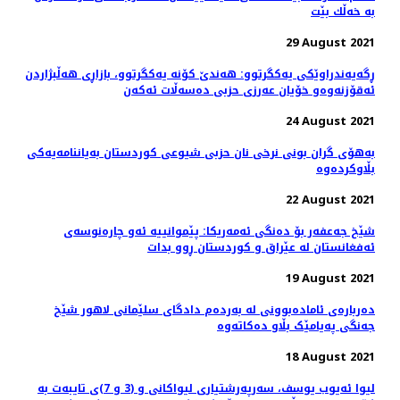
بە خەڵك بێت
29 August 2021
ڕگەیەندراوێکی یەكگرتوو: هەندێ کۆنە یەکگرتوو، بازاڕی هەڵبژاردن
ئەقۆزنەوەو خۆیان عەرزی حزبی دەسەڵات ئەكەن
24 August 2021
بەهۆی گران بونی نرخی نان حزبی شیوعی کوردستان بەیاننامەیەکی
بڵاوکردەوە
22 August 2021
شێخ جەعفەر بۆ دەنگی ئەمەریکا: پێموانییه‌ ئەو چارەنوسەی
ئه‌فغانستان له‌ عێراق و کوردستان ڕوو بدات
19 August 2021
دەربارەی ئامادەبوونی لە بەردەم دادگای سلێمانی لاهور شێخ
جەنگی پەیامێک بڵاو دەکاتەوە
18 August 2021
لیوا ئەیوب یوسف، سەرپەرشتیاری لیواکانی و (3 و 7)ی تایبەت بە