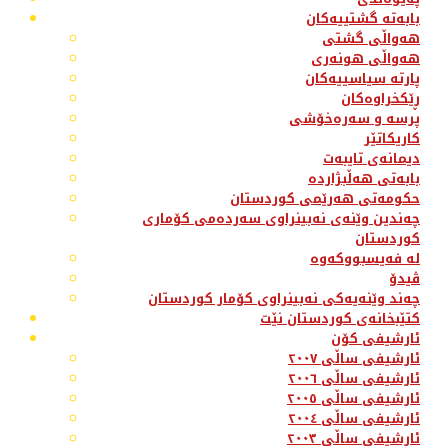
بابەتە گشتییەکان
هەواڵی گشتی
هەواڵی هونەری
پارتە سیاسییەکان
ڕێکخراوەکان
پرسە و سەرەخۆشی
کاریکاتێر
دیمانەی تایبەت
بابەتی هەڵبژاردە
حکومەتی هەرێمی کوردستان
چەندین وێنەی نەبینراوی سەردەمی کۆماری
کوردستان
لە فەیسبووکەوە
ڤیدۆ
چەند وێنەیەکی نەبینراوی کۆمار کوردستان
کتێبخانەی کوردستان نێت
ئارشیفی کۆن
ئارشیفی ساڵی ٢٠٠٧
ئارشیفی ساڵی ٢٠٠٦
ئارشیفی ساڵی ٢٠٠٥
ئارشیفی ساڵی ٢٠٠٤
ئارشیفی ساڵی ٢٠٠٣