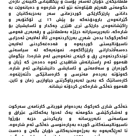
ململانێکەی خۆیان لەسەر پۆست و پێکهێنانی کابینەی تازەی
حکومەتی هەرێم هێناوەتە نێو ئەم شارەوه‌ و دەیانەوێت بە
دانانی پارێزگارێکی کوردزمانی سەر بەحزبەکانیان و
گێرانەوەی بارودۆخەکە بۆ پێش ١٦ ی ئۆکتۆبەر و
ڕاکێشانه‌وه‌ی جارێکی تری هێزی چەکدار و ئاسایشیان بۆ
شارەکە، نابه‌رپرسیارانه‌ درێژە بەململانێی و ڕقه‌به‌ری قەومی
لەکەرکوکدا بدەن. شەڕی بەرزکردنەوەی ئاڵا لەلایەن ئەحزابی
ناسیۆنالیستی کوردیەوە و قەدەغەکردنی لەلایەن
دەسەڵاتدارانی پارێزگاکەوە، نمونەیەکه‌ لە سیاسەتی
توندکردنەوەی ڕق و کینەی نەتەوەیی لەم شاره‌دا. بێگومان
هه‌موو ئه‌م ڕاستیانه‌ش شاهیدی ئه‌وه ‌ده‌ده‌ن که‌ ژیان و
گوزه‌ران و سه‌لامه‌تی و ئاسایشی دانیشتوانی ئه‌م شاره‌،
که‌وتۆته‌ به‌رده‌م مه‌ترسی و کاره‌ساتێکی دڵته‌زێنه‌وه‌.
کاره‌ساتێک که ‌به‌بێ لەبەر‌چاوگرتنی جیاوازیی زمان و ئاین،
هه‌موو خه‌ڵکی شاره‌که‌ی کردۆته‌ نیشانه.
خه‌ڵکی شاری که‌رکوک به‌رده‌وام قوربانی کارنامه‌ی سه‌رکوت
و له‌شکرکێشی حکومه‌ته‌ یه‌ک له‌دوا یه‌که‌کانی عێراق و
سیاسه‌تی نابه‌رپرسانه‌ و یاریکردنی حزبه‌ بۆرژوا
ناسیونالیسته‌کانی کورده‌ به‌چاره‌نوسی خه‌ڵکی ئه‌م شاره‌وه‌،
تا له‌ڕێگه‌یه‌وه‌ به ‌به‌رژه‌وه‌ندیه‌کانی خۆیان بگه‌ن و ده‌ست