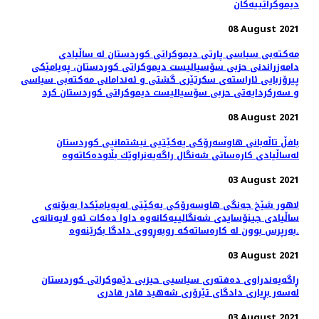
دیموکراتییەکان
08 August 2021
مەکتەبی سیاسی پارتی دیموکراتی کوردستان له‌ ساڵیادی
دامەزراندنی حزبی سۆسیالیست دیموکراتی کوردستان، په‌یامێكی
پیرۆزبایی ئاراسته‌ی سکرتێری گشتی و ئەندامانی مەکتەبی سیاسی
و سەرکردایەتی حزبی سۆسیالیست دیموکراتی کوردستان كرد
08 August 2021
بافڵ تاڵه‌بانی هاوسه‌رۆكی یه‌كێتیی نیشتمانیی كوردستان
03 August 2021
لاهور شێخ جه‌نگی هاوسه‌رۆكی یه‌كێتی له‌په‌یامێكدا به‌بۆنه‌ی
ساڵیادی جینۆسایدی شه‌نگالییه‌كانه‌وه‌ داوا ده‌كات ئه‌و لایه‌نانه‌ی
به‌رپرس بوون له‌ كاره‌ساته‌كه‌ روبه‌ڕووی دادگا بكرێنه‌وه‌.
03 August 2021
ڕاگەیەندراوی دەفتەری سیاسیی حیزبی دێموکراتی کوردستان
لەسەر بڕیاری دادگای تێرۆری شەهید قادر قادری
03 August 2021