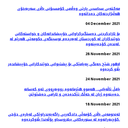
مەكتەبی سیاسیی پارتی وەڵامی كۆمسیۆنی باڵای سەربەخۆی
ھەڵبژاردنەكان دەداتەوە
04 December 2021
بۆ ئازادکردنی دەستگیرکراوانی خۆپیشاندانەکان و خواستەکانی
خوێندکاران لە کوردستان لەبەردەم نوسینگەی حکومەتی هەرێم لە
لەندەن کۆدەبینەوە.
28 November 2021
لاهور شێخ جەنگی پەیامێکی بۆ پشتیوانی خوێندکارانی خۆپیشاندەر
بڵاو کردەوە
24 November 2021
بافڵ تاڵەبانی.. ھەموو ھێزمانەوە رووبەڕووی ئەو کەسانە
دەبینەوە ژیان لە خەڵک تێکدەدەن و ئارامی دەشێوێنن.
18 November 2021
ئه‌نجومه‌نی باڵای كۆمه‌ڵی دادگه‌ریی راگه‌یه‌ندراوێكی له‌باره‌ی دۆخی
كۆچبه‌رانه‌وه‌ له‌ سنوره‌كانی بیلاروسیاو پۆڵه‌ندا بڵاوكرده‌وه‌.