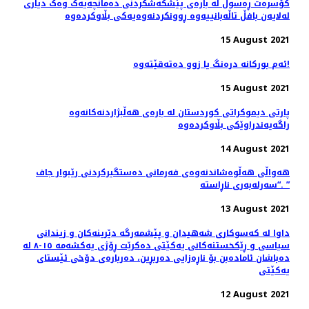
کۆسرەت ڕەسوڵ لە بارەی پێشکەشکردنی دەمانچەیەک وەک دیاری
لەلایەن بافڵ تاڵەبانییەوە ڕوونکردنەوەیەکی بڵاوکردەوە
15 August 2021
ئەم بورکانە‌ درەنگ یا زوو دەتەقێتەوە!
15 August 2021
پارتی دیموکراتی کوردستان لە بارەی هەڵبژاردنەکانەوە
راگەیەندراوێکی بڵاوکردەوە
14 August 2021
هەواڵی هەڵوەشاندنەوەی فەرمانی دەستگیركردنی رێبوار جاف
“سەرلەبەری ناڕاستە. ”
13 August 2021
داوا لە کەسوکاری شەهیدان و پێشمەرگە دێرینەکان و زیندانی
سیاسی و ڕێکخستنەکانی یەکێتی دەکرێت ڕۆژی یەکشەمە ١٥-٨ لە
دەباشان ئامادەبن بۆ ناڕەزایی دەربڕین، دەربارەی دۆخی ئێستای
یەکێتی
12 August 2021