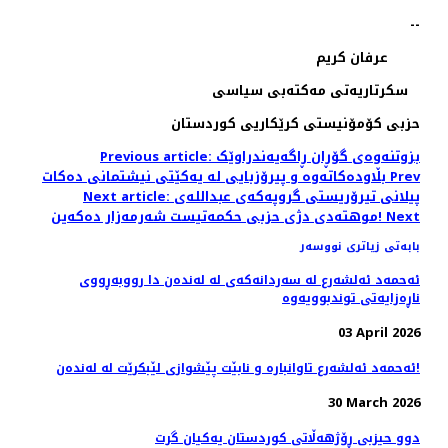
--
عرفان کریم
سکرتاریەتی مەکتەبی سیاسی
حزبی کۆمۆنیستی کرێکاریی کوردستان
Previous article: بزوتنەوەی گۆڕان ڕاگەیەندراوێک
Prev
بڵاودەکاتەوە و پیرۆزبایی لە یەکێتی نیشتمانی دەکات
Next article: پیلانی تیرۆریستی گروپەکەی عبداللەی
Next
موهتەدی دژی حزبی حکمەتیست شەرمەزار دەکەین!
بابەتی زیاتری نووسەر
ئەحمەد ئەلشەرع لە سەردانەکەی لە لەندەن دا رووبەڕووی
ناڕەزایەتی توندبوویەوە
03 April 2026
ئەحمەد ئەلشەرع تاوانبارە و نابێت پێشوازی لێبکرێت لە لەندەن!
30 March 2026
دوو حیزبی ڕۆژهەڵاتی کوردستان یەکیان گرت