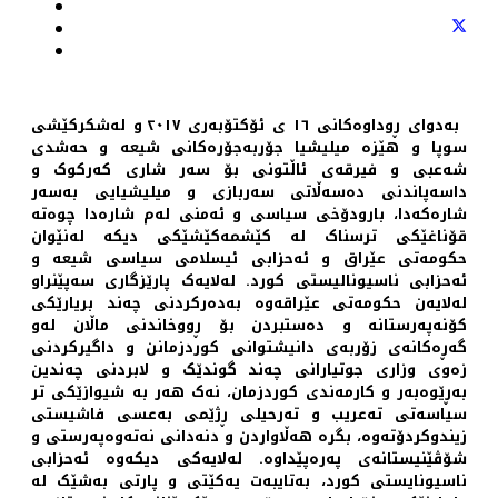
بەدوای ڕوداوەکانی ١٦ ی ئۆکتۆبەری ٢٠١٧ و لەشکرکێشی
سوپا و هێزە میلیشیا جۆربەجۆرەکانی شیعە و حەشدی
شەعبی و فیرقەی ئاڵتونی بۆ سەر شاری کەرکوک و
داسەپاندنی دەسەڵاتی سەربازی و میلیشیایی به‌سه‌ر
شارەکەدا، بارودۆخی سیاسی و ئەمنی لەم شارەدا چوەتە
قۆناغێکی ترسناک لە کێشمەکێشێکی دیکە لەنێوان
حکومه‌تی عێراق و ئەحزابی ئیسلامی سیاسی شیعە و
ئەحزابی ناسیونالیستی کورد. لەلایەک پارێزگاری سەپێنراو
لەلایەن حکومەتی عێراقەوە بەدەرکردنی چەند بریارێکی
کۆنەپەرستانە و ده‌ستبردن بۆ ڕووخاندنی ماڵان لەو
گەڕەکانەی زۆربەی دانیشتوانی کوردزمانن و داگیرکردنی
زەوی وزاری جوتیارانی چەند گوندێک و لابردنی چەندین
به‌ڕێوه‌به‌ر و کارمه‌ندی کوردزمان، نه‌ک ‌هه‌ر به ‌شیوازێکی تر
سیاسەتی تەعریب و تەرحیلی ڕژێمی بەعسی فاشیستی
زیندوکردۆتەوە، بگره‌ هه‌ڵاواردن و دنه‌دانی نەتەوەپەرستی و
شۆڤێنیستانه‌ی په‌ره‌پێداوه‌. لەلایەکی دیکەوە ئەحزابی
ناسیونایستی کورد، بەتایبەت یەکێتی و پارتی بەشێک لە