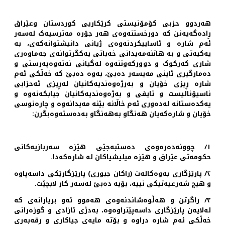
هەردوو حزبی کۆمۆنیستی کرێکاریی کوردستان وعێراق
ڕاده‌گه‌یه‌نن که ‌دورخستنه‌وه‌ی هه‌ر جۆره‌ مه‌ترسیه‌ک له‌سه‌ر
ئه‌م شاره و ئاساییکردنه‌وه‌ی ژیانی دانیشتوانه‌که‌ی، به‌
یه‌کیه‌تی و به‌ هاتنه‌مه‌یدانی خه‌باتی یه‌کگرتوانه‌ی جەماوەری
شاری کەرکوک و دوورکه‌وتنه‌وه‌ له‌گیانی نه‌ته‌وه‌په‌رستی و
ده‌مارگیری ئاینی مه‌یسه‌ر ده‌بێ، به‌وه‌ ده‌بێ که‌ خه‌ڵکی ئه‌م
شاره‌ ڕیزی خۆیان و به‌رژه‌وه‌ندیه‌کانیان له‌‌ڕیزی ئه‌حزابی
ناسیۆنالیست و تایفی و به‌ژه‌وه‌ندیه‌کانیان جیابکه‌نه‌وه‌ و
یه‌کده‌ستانه‌ له‌ده‌وری ئه‌م خاڵانه‌‌ بێنه ‌مه‌یدانه‌وه‌ و چاره‌نوسی
خۆیان و شاره‌که‌یان هه‌نگاو به‌هه‌نگاو به‌ده‌سته‌وه‌بگرن:
١/ چوونەدەرەوه‌ی دەستبەجێی هێزە سەربازیەکانی
حکومەتی عێراق و هێزە میلیشیاکان لە شارەکەدا.
٢/ پارێزگاری به‌وه‌کاله‌ت (راکان جبوری) پارێزگارێکی داسه‌پاوه‌
و هیچ شه‌رعیه‌تیکی نییه‌، بۆیه‌ ده‌بێ له‌سه‌ر کار لابچێت.
٣/ راگرتن و هەڵوەشاندنەوەی هه‌موو ئه‌و بریارانه‌ی که
‌له‌لایه‌ن پارێزگاری داسه‌پێنراوه‌وه‌، به‌دژی ئازادی و گوزه‌رانی
‌خه‌ڵکی ئه‌م شاره‌ دراوه‌ و بۆته‌ مایه‌ی جیاکاری و ڕقەبه‌ری