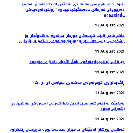
رێبوار جاف به‌رپرسی مه‌ڵبه‌ندی یه‌كێتی له‌ چه‌مچه‌ماڵ له‌باره‌ی
ده‌رچوونی فه‌رمانی ده‌ستگیكردنییه‌وه‌" رونكردنه‌وه‌یه‌كی
بڵاوكرده‌وه‌.
12 August 2021
حاكم قادر: نابێت كێشەكان دورمان بخاتەوە لە هەوڵدان بۆ
باشكردنی ژیانی خەڵك و ڕووبەڕووبوونەوەی ستەم و زۆرداری
11 August 2021
چیرۆكی ژەهرخواردنەکەی بافڵ تاڵەبانی لەزاری خۆیەوە
11 August 2021
ڕاگەیەنراوى کۆبونەوەى مەکتەبى سیاسى (ی. ن. ک)
11 August 2021
پەیامێک لە (جەوهەر محی الدین ئاغا هەرکی) سەرۆکی عەشیرەتی
(هەرکی)یەوە
11 August 2021
فەهمی بورهان لەجێگای د. میران محەمەد بووە بەرپرسی ڕێکخراوە