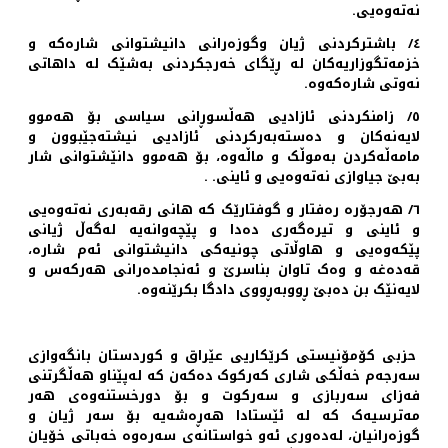
نەتەوەیی‌‌.
٤/ باشترکردنی ژیان وگوزەرانی دانیشتوانی شارەکە و
خزمەتگوزاریەکان لە ڕێگای خەرجکردنی بەشێک لە داهاتی
نەوتی شارەکەوە.
٥/ زامنکردنی ئازادیی هه‌ڵسوڕانی سیاسی بۆ هه‌موو
لایه‌نه‌کان و ده‌سته‌بەرکردنی ئازادیی نیشته‌جێبوون و
مامه‌ڵه‌کردن به‌موڵک و ماڵه‌وه، بۆ هه‌موو دانێشتوانی شار
به‌بێ جیاوازی نه‌ته‌وه‌یی و ئاینی‌. .
٦/ هه‌رجۆره‌ ره‌فتار و گوفتارێک که‌ هانی رقه‌به‌ری نەتەوەیی
و ئاینی و تیره‌گه‌ری ده‌دا و پێچه‌وانه‌یه‌ له‌گه‌ڵ ژیانی
پێکه‌وه‌یی و هاوڵاتی چونیه‌کی دانیشتوانی ئه‌م شاره‌،
قه‌ده‌غه‌ و وه‌ک تاوان بناسرێ و ئه‌نجامده‌رانی هه‌رکه‌س و
لایه‌نێک بن ده‌بێ ڕووبه‌ڕووی دادگا بکرێنه‌وه‌‌.
حزبی کۆمۆنیستی کرێکاریی عێراق و کوردستان ‌بانگه‌وازی
سه‌رجه‌م خه‌ڵکی شاری که‌رکوک ده‌کەن که‌ له‌پێناو هه‌ڵگرتنی
فه‌زای سه‌ربازی و سه‌رکوت و بۆ دورخستنه‌وه‌ی هه‌ر
مه‌ترسیه‌ک که‌ له‌ ئێستادا هه‌ڕه‌شه‌یه‌ بۆ سه‌ر ‌ژیان و
گوزه‌رانیان، له‌ده‌وری ئه‌و خواستانه‌ی سه‌ره‌وه‌ خه‌باتی خۆیان