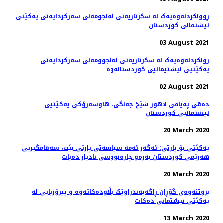
ڕوونکردنەوەیەک لە سکرتاریەتی ئەنجومەنی سەرکردایەتی یەکێتی
نیشتمانی کوردستان
03 August 2021
رونکردنەوەیەک لە سکرتاریەتی ئەنجوومەنی سەرکردایەتی
یەکێتیی نیشتیمانیی کوردستانەوە
02 August 2021
دەقی په‌یامی لاهور شێخ جه‌نگی، هاوسەرۆكی یەكێتیی
نیشتمانیی كوردستان
20 March 2020
یەکێتی بۆ پارتی: ئەگەر ئەمە سیاسەتی پارتی بێت، سه‌قامگیریی
هه‌رێمی كوردستان به‌ره‌و چاره‌نووسی نادیار ده‌بات
20 March 2020
بزوتنەوەی گۆڕان ڕاگەیەندراوێک بڵاودەکاتەوە و پیرۆزبایی لە
یەکێتی نیشتمانی دەکات
13 March 2020