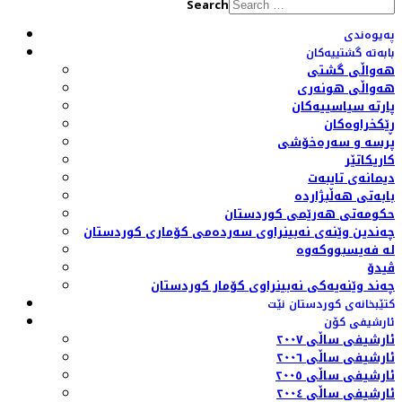
Search
پەیوەندی
بابەتە گشتییەکان
هەواڵی گشتی
هەواڵی هونەری
پارتە سیاسییەکان
ڕێکخراوەکان
پرسە و سەرەخۆشی
کاریکاتێر
دیمانەی تایبەت
بابەتی هەڵبژاردە
حکومەتی هەرێمی کوردستان
چەندین وێنەی نەبینراوی سەردەمی کۆماری کوردستان
لە فەیسبووکەوە
ڤیدۆ
چەند وێنەیەکی نەبینراوی کۆمار کوردستان
کتێبخانەی کوردستان نێت
ئارشیفی کۆن
ئارشیفی ساڵی ٢٠٠٧
ئارشیفی ساڵی ٢٠٠٦
ئارشیفی ساڵی ٢٠٠٥
ئارشیفی ساڵی ٢٠٠٤