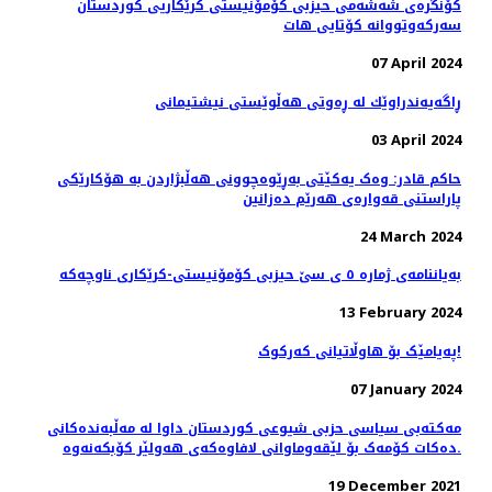
کۆنگرەی شەشەمی حیزبی کۆمۆنیستی کرێکاریی کوردستان
سەرکەوتووانە کۆتایی هات
07 April 2024
ڕاگەیەندراوێك لە ڕەوتی هەڵوێستی نیشتیمانی
03 April 2024
حاکم قادر: وەک یەکێتی بەڕێوەچوونی هەڵبژاردن بە هۆکارێکی
پاراستنی قەوارەی هەرێم دەزانین
24 March 2024
بەیاننامەی ژمارە ٥ ی سێ حیزبی کۆمۆنیستی-کرێکاری ناوچەکە
13 February 2024
پەیامێک بۆ هاوڵاتیانی کەرکوک!
07 January 2024
مەکتەبی سیاسی حزبی شیوعی کوردستان داوا لە مەڵبەندەکانی
دەکات کۆمەک بۆ لێقەوماوانی لافاوەکەی هەولێر کۆبکەنەوە.
19 December 2021