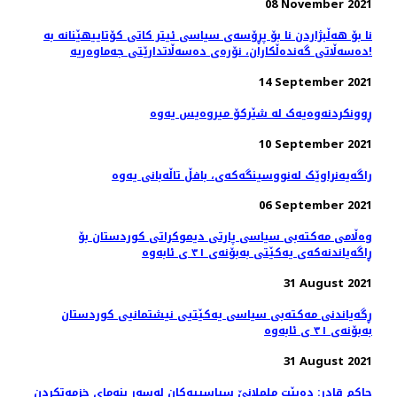
08 November 2021
نا بۆ هەڵبژاردن نا بۆ پڕۆسەی سیاسی ئیتر کاتی کۆتاییهێنانە بە
دەسەڵاتی گەندەڵکاران، نۆرەی دەسەڵاتدارێتی جەماوەریە!
14 September 2021
ڕوونکردنەوەیەک لە شێركۆ میروەیس یەوە
10 September 2021
راگەیەنراوێک لەنووسینگەکەى، بافڵ تاڵەبانی یەوە
06 September 2021
وەڵامی مەکتەبی سیاسی پارتی دیموکراتی کوردستان بۆ
ڕاگەیاندنەکەی یەکێتی بەبۆنەی ٣١ ی ئابەوە
31 August 2021
ڕگەیاندنی مه‌كته‌بی سیاسی یه‌كێتیی نیشتمانیی كوردستان
بەبۆنەی ٣١ ی ئابەوە
31 August 2021
حاكم قادر: دەبێت ململانێ سیاسییەكان لەسەر بنەمای خزمەتكردن