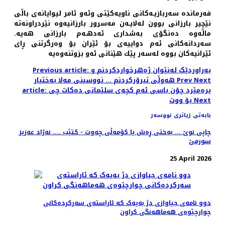
فەرماندە سەربازیـەکانی ناویەكێتی وئەو ئامر لیوایانەی باڵی
نێچیر بارزانی بوون لەلایـەن مەسرور بارزانیەوە نێردراونەتە
ماڵەوە دەنگۆی بەشداری ئەدهـەم بارزانی هەیە.
سەردانەکانی ئەم دواییەی بۆ ئێران بۆ وەرگرتنی ڕای
ئێرانیەکان بووە لەسەر پێك هێنانی ئەو بزوتنەوەیە
Previous article: بەراوردێک لەنێوان ژەهرخواردکردنم و
Next
Prev
هەوڵی تیرۆرکردنم ... نووسینی مەلا بەختیار
article: یرەمێرد چۆن باسی ئەم كچەی سلێمانی دەكات چی
Next
بۆ ووت
بابەتی زیاتری نووسەر
چاپی نوێ ... بەختی ڕەش یا کۆمەڵی چەوت - کتێب .... نەژاد عەزیز
سورمێ
25 April 2026
دوو نامەی جیاوازی دژ بەیەک کە ئاراستەی سەرکردەکانی
چوارچێوەی هەماهەنگی کراون