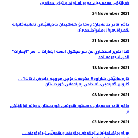
خەباتێكی مەدەنییان دوور لە توند و تیژی دەكەین
24 November 2021
حاکم قادر حەمەجان: وەفا بۆ شەهیدان بەدیهێنانی ئامانجەکانیانە
کە ڕۆژ بەڕۆژ بە لاڕێدا دەبرێن.
21 November 2021
هذا تقرير استخباري عن سر مجهول اسمه الإمارات .. ‏ سر "الإمارات"
الذي لا يعرفه أحد
18 November 2021
کارەساتێکی شاراوە!! حکومەت بۆچی مووچە دابەش ناکات؟ ...
كاروان گه‌زنه‌یی، ئه‌ندامی په‌رله‌مانی كوردستان
08 November 2021
حاكم قادر حه‌مه‌جان: دەستور ھەرێمی كوردستان دەباتە قۆناغێكی
تر
03 November 2021
بەراوردێک لەنێوان ژەهرخواردکردنم و هەوڵی تیرۆرکردنم ...