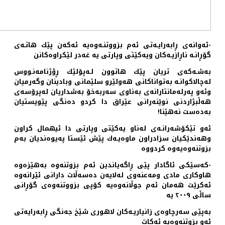
-ئەوانەی ڕابەرایـەتی ئەم بزووتنـەوەیە ئەکەن پێك هاتـەی
گۆڕانـە ناڕازیـەکان ویەکێتی وپارتی یە غەدر لێکراوەکانن
بەشـەکەی تریان پێك هاتوون لـەپۆلێك ڕؤژنامەنـووس
لەچالاکوانـە بەتواناکانی هەولێرو سلێمانی وبادینان وگەرمیان
وئەو پەرلەمانتارانەی بەناوی سەربەخۆ بەشداریان لەپرۆسەی
هەڵبژاردنی نوێنەرانی عێراق دا کردو دەنگی پێویستیان
بەدەست نەهێنا!
ئەو تێکۆشەرانـەی لەناو یەکێتی وپارتی دا ئیهمال کراون
وهەندێکیان سزادراون ماوەیـەك پێش ئێستا پەیوەندیان بەم
بزوتنەوەیەوە کردووە
-کەسێکی ئاگادار پێی ڕاگەیاندین ئەم بزوتنەوە بەهێزەوە
هاوکاری مادی ومەعنەوی لەلایەن دەسەڵات دارانی ئێرانەوە
ئەکرێت هەمان ئەم جوڵانەوەیە کۆپی بزووتنەوەی گۆڕانی
ساڵی ٢٠٠٩ یە
بەپێی سەرچاوەی زانیاریـەکان لاهوری شێخ جەنگی ڕابەرایەتی
ئەو بزوتنەوەیە ئەکات