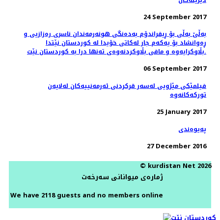
24 September 2017
بەڵێ بەڵی بۆ ڕیفراندۆم بەدەنگی هونەرمەندان ناسری رەزازیی و
ڕەوانشاد بۆ یەکەم جار لەکاتی خۆیدا لە کوردستان نێتدا
بڵاوکرایەوە و مافی بڵاوکردنەوەی تەنها درا بە کوردستان نێت.
06 September 2017
فیلمێکی مێژویی لەسەر قرکردنی ئەرمەنییەکان لەلایەن
تورکەکانەوە
25 January 2017
پەیوەندی
27 December 2016
© kurdistan Net 2026
ژمارەی میوانانی سەرخەت
We have 2118 guests and no members online