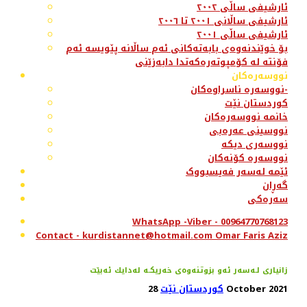
ئارشیفی ساڵی ٢٠٠٢
ئارشیفی ساڵانی ٢٠٠١ تا ٢٠٠٦
ئارشیفی ساڵی ٢٠٠١
بۆ خوێندنەوەی بابەتەکانی ئەم ساڵانە پێویسە ئەم
فۆنتە لە کۆمپوتەرەکەتدا دابەزێنی
نووسەرەکان
نووسەرە ناسراوەکان-
کوردستان نێت
خانمە نووسەرەکان
نووسینی عەرەبی
نووسەری دیکە
نووسەرە کۆنەکان
ئێمە لەسەر فەیسبووک
گەڕان
سەرەکی
WhatsApp -Viber - 00964770768123
Contact - kurdistannet@hotmail.com Omar Faris Aziz
زانیاری لـەسەر ئەو بزوتنەوەی خەریكـە لەدایك ئەبێت
28 October 2021
کوردستان نێت