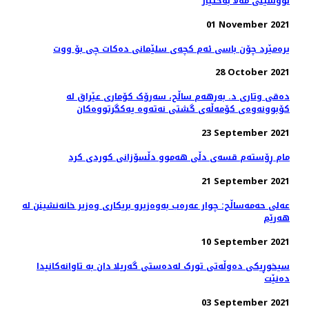
نووسینی مەلا بەختیار
01 November 2021
یرەمێرد چۆن باسی ئەم كچەی سلێمانی دەكات چی بۆ ووت
28 October 2021
دەقی وتاری د. بەرهەم ساڵح، سەرۆک کۆماری عێراق لە
کۆبوونەوەی کۆمەڵەی گشتی نەتەوە یەکگرتووەکان
23 September 2021
مام ڕۆستەم قسەی دڵی هەموو دڵسۆزانی کوردی کرد
21 September 2021
عەلی حەمەساڵح: چوار عەرەب بەوەزیرو بریکاری وەزیر خانەنشینن لە
ھەرێم
10 September 2021
سیخوڕیکی دەوڵەتی تورک لەدەستی گەریلا دان بە تاوانەکانیدا
دەنێت
03 September 2021