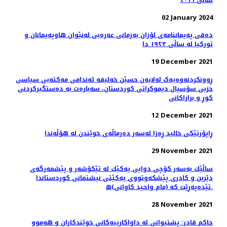
02 January 2024
دەقی پەیماننامەی لۆزان بەزمانی عەرەبی لەنێوان هاوپەیمانان و
تورکیا لە ساڵی ١٩٢٣ دا
19 December 2021
ڕوونکردنەوەیەک لەلایەن حسێن خەلیفە ئەندامی مەكتەبی سیاسی
حزبی سۆسیال دیموكراتی كوردستان، سەبارەت بە دەستگیرکردنی
کوڕ و برازاکانی
12 December 2021
ڕاپۆرتێکی خالید ڕەزا لەسەر دەرماڵەی خوێندن لە هۆڵەندا
29 November 2021
ساڵێك به‌سه‌ر كۆچی دوایی یه‌كێك له‌ تێكۆشه‌ر‌ و پێشمه‌رگه‌ی
دێرین و كادری پێشكه‌وتووی یه‌كێتی نیشتمانی كوردستاندا
تێده‌په‌ڕێت كه‌ (مام واحید كاوانی)ه‌.
28 November 2021
حاكم قادر: پشتیوانی لە داواكارییەكانی خوێندكاران و ھەموو