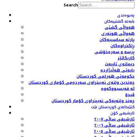
Search
پەیوەندی
بابەتە گشتییەکان
هەواڵی گشتی
هەواڵی هونەری
پارتە سیاسییەکان
ڕێکخراوەکان
پرسە و سەرەخۆشی
کاریکاتێر
دیمانەی تایبەت
بابەتی هەڵبژاردە
حکومەتی هەرێمی کوردستان
چەندین وێنەی نەبینراوی سەردەمی کۆماری کوردستان
لە فەیسبووکەوە
ڤیدۆ
چەند وێنەیەکی نەبینراوی کۆمار کوردستان
کتێبخانەی کوردستان نێت
ئارشیفی کۆن
ئارشیفی ساڵی ٢٠٠٧
ئارشیفی ساڵی ٢٠٠٦
ئارشیفی ساڵی ٢٠٠٥