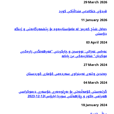
29 March 2026
ڤیدۆی خنکاندنی منداڵێکی کورد
11 January 2026
جەلال شێخ کەریم؛ لە مامۆستاییەوە بۆ پێشمەرگایەتی و ژینگە
دۆستی
03 April 2024
عەباس غەزالی: نووسین و چاپکردنی "فەرهەنگیی زارەکیی
موکریان" شانازییەکی بێ پایانه
27 March 2024
چەندین وێنەی نەبینراوی سەردەمی کۆماری کوردستان
04 March 2024
گرێبەستی کۆمەڵیەتی بۆ بەڕێوەبەری خۆسەری دیموکراسی
هەرێمی باکور و ڕۆژهەڵتی سوریا (بارۆس)12-12-2023
18 January 2024
ساڵی ٢٠١٦