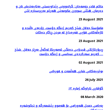
حاکم قادر حەمەجان: گرانبوونی پێداویستی بەتایبەتیش نان و
دەرمان، هێڵی سوورن عکومەتی هەرێم بەرپرسیارە لێی
23 August 2021
مامۆستا جەلال شێخ کەریم ژینگە دۆست، زۆربەی باڵندە و
ئاژەڵەکانی قۆپی قەرەداخ لە مردن ڕزگار دەکات
23 August 2021
ڕیپۆرتاژێکی ڤیدۆیی دەنگی ئەمەریکا لەگەڵ بەڕێز جەلال شێخ
کەریم سەرکردەی سیاسی و ژینگە دۆست ...
02 August 2021
بوێرییەکانی شاری هەڵمەت و قوربانی
26 July 2021
گۆڤاری تاراوگە ژمارە ١٣
08 March 2020
پەیامی جمیل هەورامی بۆ هەموو پێشمەرگە و تیكوشەرە
دیرینەكان