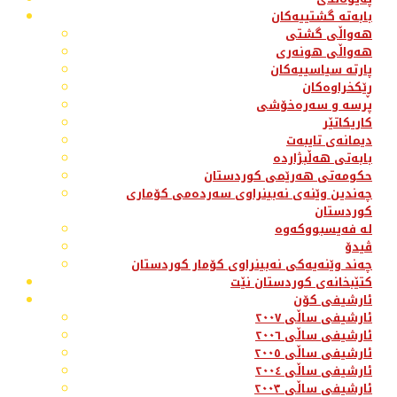
بابەتە گشتییەکان
هەواڵی گشتی
هەواڵی هونەری
پارتە سیاسییەکان
ڕێکخراوەکان
پرسە و سەرەخۆشی
کاریکاتێر
دیمانەی تایبەت
بابەتی هەڵبژاردە
حکومەتی هەرێمی کوردستان
چەندین وێنەی نەبینراوی سەردەمی کۆماری
کوردستان
لە فەیسبووکەوە
ڤیدۆ
چەند وێنەیەکی نەبینراوی کۆمار کوردستان
کتێبخانەی کوردستان نێت
ئارشیفی کۆن
ئارشیفی ساڵی ٢٠٠٧
ئارشیفی ساڵی ٢٠٠٦
ئارشیفی ساڵی ٢٠٠٥
ئارشیفی ساڵی ٢٠٠٤
ئارشیفی ساڵی ٢٠٠٣