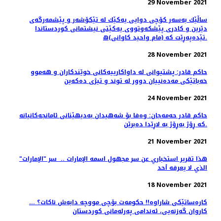
29 November 2021
ساڵێك به‌سه‌ر كۆچی دوایی یه‌كێك له‌ تێكۆشه‌ر‌ و پێشمه‌رگه‌ی
دێرین و كادری پێشكه‌وتووی یه‌كێتی نیشتمانی كوردستاندا
تێده‌په‌ڕێت كه‌ (مام واحید كاوانی)ه‌.
28 November 2021
حاكم قادر: پشتیوانی لە داواكارییەكانی خوێندكاران و ھەموو
خەباتێكی مەدەنییان دوور لە توند و تیژی دەكەین
24 November 2021
حاکم قادر حەمەجان: وەفا بۆ شەهیدان بەدیهێنانی ئامانجەکانیانە
کە ڕۆژ بەڕۆژ بە لاڕێدا دەبرێن.
21 November 2021
هذا تقرير استخباري عن سر مجهول اسمه الإمارات .. ‏ سر "الإمارات"
الذي لا يعرفه أحد
18 November 2021
کارەساتێکی شاراوە!! حکومەت بۆچی مووچە دابەش ناکات؟ ...
كاروان گه‌زنه‌یی، ئه‌ندامی په‌رله‌مانی كوردستان