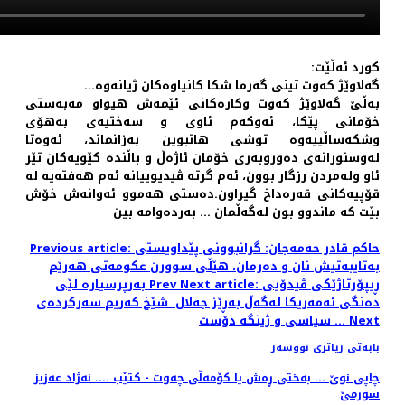
كورد ئه‌ڵێت:
گه‌لاوێژ كه‌وت تینی گه‌رما شكا كانیاوه‌كان ژیانه‌وه‌...
به‌ڵێ گه‌لاوێژ كه‌وت وكاره‌كانی ئێمه‌ش هیواو مه‌به‌ستی
خۆمانی پێكا، ئه‌وكه‌م ئاوی و سه‌ختیه‌ی به‌هۆی
وشكه‌ساڵییه‌وه‌ توشی هاتبوین به‌زانماند، ئه‌وه‌تا
له‌وسنورانه‌ی ده‌وروبه‌ری خۆمان ئاژه‌ڵ و باڵنده‌ كێویه‌كان تێر
ئاو وله‌مردن رزگار بوون، ئه‌م گرته‌ ڤیدیوییانه‌ ئه‌م هه‌فته‌یه‌ له‌
قۆپیه‌كانی قه‌ره‌داخ گیراون.ده‌ستی هه‌موو ئه‌وانه‌ش خۆش
بێت كه‌ ماندوو بون له‌گه‌ڵمان ... به‌رده‌وامه‌ بین
Previous article: حاکم قادر حەمەجان: گرانبوونی پێداویستی
بەتایبەتیش نان و دەرمان، هێڵی سوورن عکومەتی هەرێم
Next article: ڕیپۆرتاژێکی ڤیدۆیی
Prev
بەرپرسیارە لێی
دەنگی ئەمەریکا لەگەڵ بەڕێز جەلال شێخ کەریم سەرکردەی
Next
سیاسی و ژینگە دۆست ...
بابەتی زیاتری نووسەر
چاپی نوێ ... بەختی ڕەش یا کۆمەڵی چەوت - کتێب .... نەژاد عەزیز
سورمێ