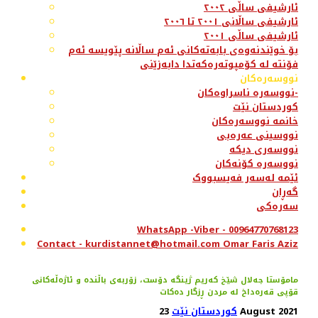
ئارشیفی ساڵی ٢٠٠٢
ئارشیفی ساڵانی ٢٠٠١ تا ٢٠٠٦
ئارشیفی ساڵی ٢٠٠١
بۆ خوێندنەوەی بابەتەکانی ئەم ساڵانە پێویسە ئەم
فۆنتە لە کۆمپوتەرەکەتدا دابەزێنی
نووسەرەکان
نووسەرە ناسراوەکان-
کوردستان نێت
خانمە نووسەرەکان
نووسینی عەرەبی
نووسەری دیکە
نووسەرە کۆنەکان
ئێمە لەسەر فەیسبووک
گەڕان
سەرەکی
WhatsApp -Viber - 00964770768123
Contact - kurdistannet@hotmail.com Omar Faris Aziz
مامۆستا جەلال شێخ کەریم ژینگە دۆست، زۆربەی باڵندە و ئاژەڵەکانی
قۆپی قەرەداخ لە مردن ڕزگار دەکات
23 August 2021
کوردستان نێت