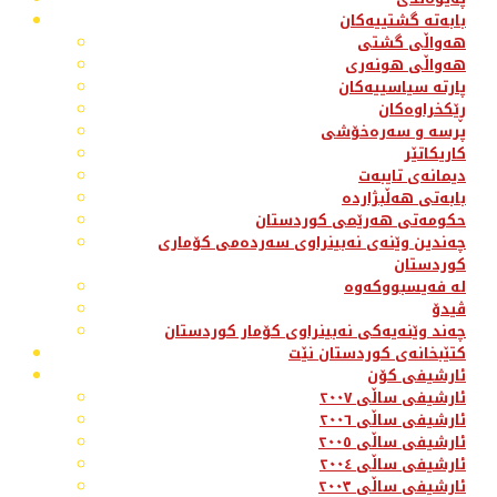
بابەتە گشتییەکان
هەواڵی گشتی
هەواڵی هونەری
پارتە سیاسییەکان
ڕێکخراوەکان
پرسە و سەرەخۆشی
کاریکاتێر
دیمانەی تایبەت
بابەتی هەڵبژاردە
حکومەتی هەرێمی کوردستان
چەندین وێنەی نەبینراوی سەردەمی کۆماری
کوردستان
لە فەیسبووکەوە
ڤیدۆ
چەند وێنەیەکی نەبینراوی کۆمار کوردستان
کتێبخانەی کوردستان نێت
ئارشیفی کۆن
ئارشیفی ساڵی ٢٠٠٧
ئارشیفی ساڵی ٢٠٠٦
ئارشیفی ساڵی ٢٠٠٥
ئارشیفی ساڵی ٢٠٠٤
ئارشیفی ساڵی ٢٠٠٣