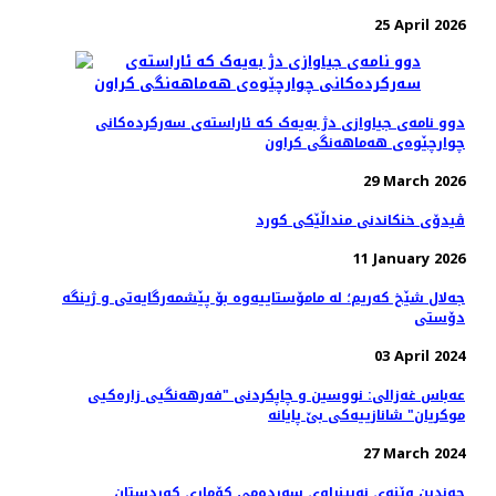
25 April 2026
دوو نامەی جیاوازی دژ بەیەک کە ئاراستەی سەرکردەکانی
چوارچێوەی هەماهەنگی کراون
29 March 2026
ڤیدۆی خنکاندنی منداڵێکی کورد
11 January 2026
جەلال شێخ کەریم؛ لە مامۆستاییەوە بۆ پێشمەرگایەتی و ژینگە
دۆستی
03 April 2024
عەباس غەزالی: نووسین و چاپکردنی "فەرهەنگیی زارەکیی
موکریان" شانازییەکی بێ پایانه
27 March 2024
چەندین وێنەی نەبینراوی سەردەمی کۆماری کوردستان