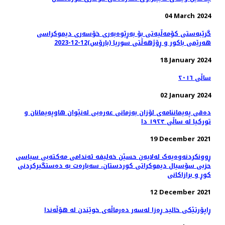
04 March 2024
گرێبەستی کۆمەڵیەتی بۆ بەڕێوەبەری خۆسەری دیموکراسی
هەرێمی باکور و ڕۆژهەڵتی سوریا (بارۆس)12-12-2023
18 January 2024
ساڵی ٢٠١٦
02 January 2024
دەقی پەیماننامەی لۆزان بەزمانی عەرەبی لەنێوان هاوپەیمانان و
تورکیا لە ساڵی ١٩٢٣ دا
19 December 2021
ڕوونکردنەوەیەک لەلایەن حسێن خەلیفە ئەندامی مەكتەبی سیاسی
حزبی سۆسیال دیموكراتی كوردستان، سەبارەت بە دەستگیرکردنی
کوڕ و برازاکانی
12 December 2021
ڕاپۆرتێکی خالید ڕەزا لەسەر دەرماڵەی خوێندن لە هۆڵەندا