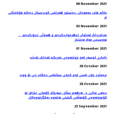
08 November 2021
حاكم قادر حه‌مه‌جان: دەستور ھەرێمی كوردستان دەباتە قۆناغێكی
تر
03 November 2021
بەراوردێک لەنێوان ژەهرخواردکردنم و هەوڵی تیرۆرکردنم ...
نووسینی مەلا بەختیار
01 November 2021
زانیاری لـەسەر ئەو بزوتنەوەی خەریكـە لەدایك ئەبێت
28 October 2021
یرەمێرد چۆن باسی ئەم كچەی سلێمانی دەكات چی بۆ ووت
28 October 2021
دەقی وتاری د. بەرهەم ساڵح، سەرۆک کۆماری عێراق لە
کۆبوونەوەی کۆمەڵەی گشتی نەتەوە یەکگرتووەکان
23 September 2021