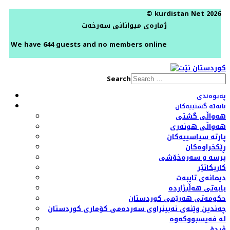
© kurdistan Net 2026
ژمارەی میوانانی سەرخەت
We have 644 guests and no members online
Search
پەیوەندی
بابەتە گشتییەکان
هەواڵی گشتی
هەواڵی هونەری
پارتە سیاسییەکان
ڕێکخراوەکان
پرسە و سەرەخۆشی
کاریکاتێر
دیمانەی تایبەت
بابەتی هەڵبژاردە
حکومەتی هەرێمی کوردستان
چەندین وێنەی نەبینراوی سەردەمی کۆماری کوردستان
لە فەیسبووکەوە
ڤیدۆ