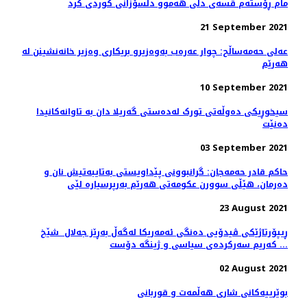
مام ڕۆستەم قسەی دڵی هەموو دڵسۆزانی کوردی کرد
21 September 2021
عەلی حەمەساڵح: چوار عەرەب بەوەزیرو بریکاری وەزیر خانەنشینن لە
ھەرێم
10 September 2021
سیخوڕیکی دەوڵەتی تورک لەدەستی گەریلا دان بە تاوانەکانیدا
دەنێت
03 September 2021
حاکم قادر حەمەجان: گرانبوونی پێداویستی بەتایبەتیش نان و
دەرمان، هێڵی سوورن عکومەتی هەرێم بەرپرسیارە لێی
23 August 2021
ڕیپۆرتاژێکی ڤیدۆیی دەنگی ئەمەریکا لەگەڵ بەڕێز جەلال شێخ
کەریم سەرکردەی سیاسی و ژینگە دۆست ...
02 August 2021
بوێرییەکانی شاری هەڵمەت و قوربانی