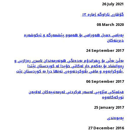
26 July 2021
گۆڤاری تاراوگە ژمارە ١٣
08 March 2020
پەیامی جمیل هەورامی بۆ هەموو پێشمەرگە و تیكوشەرە
دیرینەكان
24 September 2017
بەڵێ بەڵی بۆ ڕیفراندۆم بەدەنگی هونەرمەندان ناسری رەزازیی و
ڕەوانشاد بۆ یەکەم جار لەکاتی خۆیدا لە کوردستان نێتدا
بڵاوکرایەوە و مافی بڵاوکردنەوەی تەنها درا بە کوردستان نێت.
06 September 2017
فیلمێکی مێژویی لەسەر قرکردنی ئەرمەنییەکان لەلایەن
تورکەکانەوە
25 January 2017
پەیوەندی
27 December 2016