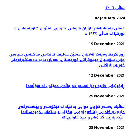
ساڵی ٢٠١٦
02 January 2024
دەقی پەیماننامەی لۆزان بەزمانی عەرەبی لەنێوان هاوپەیمانان و
تورکیا لە ساڵی ١٩٢٣ دا
19 December 2021
ڕوونکردنەوەیەک لەلایەن حسێن خەلیفە ئەندامی مەكتەبی سیاسی
حزبی سۆسیال دیموكراتی كوردستان، سەبارەت بە دەستگیرکردنی
کوڕ و برازاکانی
12 December 2021
ڕاپۆرتێکی خالید ڕەزا لەسەر دەرماڵەی خوێندن لە هۆڵەندا
29 November 2021
ساڵێك به‌سه‌ر كۆچی دوایی یه‌كێك له‌ تێكۆشه‌ر‌ و پێشمه‌رگه‌ی
دێرین و كادری پێشكه‌وتووی یه‌كێتی نیشتمانی كوردستاندا
تێده‌په‌ڕێت كه‌ (مام واحید كاوانی)ه‌.
28 November 2021