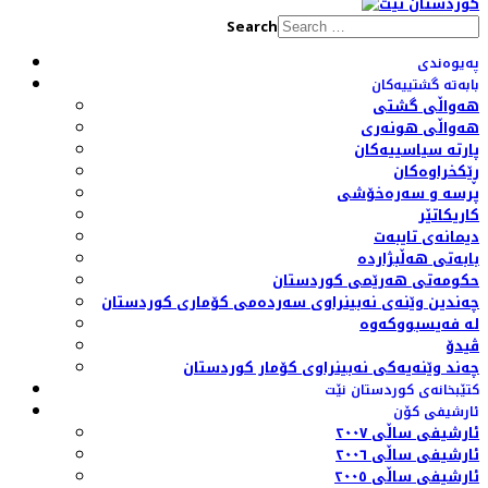
Search
پەیوەندی
بابەتە گشتییەکان
هەواڵی گشتی
هەواڵی هونەری
پارتە سیاسییەکان
ڕێکخراوەکان
پرسە و سەرەخۆشی
کاریکاتێر
دیمانەی تایبەت
بابەتی هەڵبژاردە
حکومەتی هەرێمی کوردستان
چەندین وێنەی نەبینراوی سەردەمی کۆماری کوردستان
لە فەیسبووکەوە
ڤیدۆ
چەند وێنەیەکی نەبینراوی کۆمار کوردستان
کتێبخانەی کوردستان نێت
ئارشیفی کۆن
ئارشیفی ساڵی ٢٠٠٧
ئارشیفی ساڵی ٢٠٠٦
ئارشیفی ساڵی ٢٠٠٥