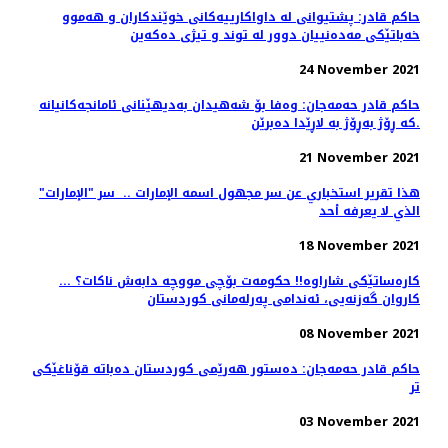
حاكم قادر: پشتیوانی لە داواكارییەكانی خوێندكاران و ھەموو
خەباتێكی مەدەنییان دوور لە توند و تیژی دەكەین
24 November 2021
حاکم قادر حەمەجان: وەفا بۆ شەهیدان بەدیهێنانی ئامانجەکانیانە
کە ڕۆژ بەڕۆژ بە لاڕێدا دەبرێن.
21 November 2021
هذا تقرير استخباري عن سر مجهول اسمه الإمارات .. ‏ سر "الإمارات"
الذي لا يعرفه أحد
18 November 2021
کارەساتێکی شاراوە!! حکومەت بۆچی مووچە دابەش ناکات؟ ...
كاروان گه‌زنه‌یی، ئه‌ندامی په‌رله‌مانی كوردستان
08 November 2021
حاكم قادر حه‌مه‌جان: دەستور ھەرێمی كوردستان دەباتە قۆناغێكی
تر
03 November 2021