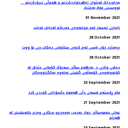
بەراوردێک لەنێوان ژەهرخواردکردنم و هەوڵی تیرۆرکردنم ...
نووسینی مەلا بەختیار
01 November 2021
زانیاری لـەسەر ئەو بزوتنەوەی خەریكـە لەدایك ئەبێت
28 October 2021
یرەمێرد چۆن باسی ئەم كچەی سلێمانی دەكات چی بۆ ووت
28 October 2021
دەقی وتاری د. بەرهەم ساڵح، سەرۆک کۆماری عێراق لە
کۆبوونەوەی کۆمەڵەی گشتی نەتەوە یەکگرتووەکان
23 September 2021
مام ڕۆستەم قسەی دڵی هەموو دڵسۆزانی کوردی کرد
21 September 2021
عەلی حەمەساڵح: چوار عەرەب بەوەزیرو بریکاری وەزیر خانەنشینن لە
ھەرێم
10 September 2021