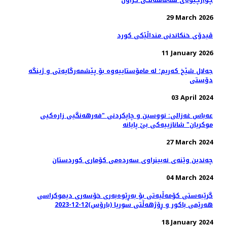
چوارچێوەی هەماهەنگی کراون
29 March 2026
ڤیدۆی خنکاندنی منداڵێکی کورد
11 January 2026
جەلال شێخ کەریم؛ لە مامۆستاییەوە بۆ پێشمەرگایەتی و ژینگە
دۆستی
03 April 2024
عەباس غەزالی: نووسین و چاپکردنی "فەرهەنگیی زارەکیی
موکریان" شانازییەکی بێ پایانه
27 March 2024
چەندین وێنەی نەبینراوی سەردەمی کۆماری کوردستان
04 March 2024
گرێبەستی کۆمەڵیەتی بۆ بەڕێوەبەری خۆسەری دیموکراسی
هەرێمی باکور و ڕۆژهەڵتی سوریا (بارۆس)12-12-2023
18 January 2024