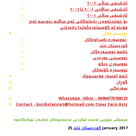
ئارشیفی ساڵی ٢٠٠٢
ئارشیفی ساڵانی ٢٠٠١ تا ٢٠٠٦
ئارشیفی ساڵی ٢٠٠١
بۆ خوێندنەوەی بابەتەکانی ئەم ساڵانە پێویسە ئەم
فۆنتە لە کۆمپوتەرەکەتدا دابەزێنی
نووسەرەکان
نووسەرە ناسراوەکان-
کوردستان نێت
خانمە نووسەرەکان
نووسینی عەرەبی
نووسەری دیکە
نووسەرە کۆنەکان
ئێمە لەسەر فەیسبووک
گەڕان
سەرەکی
WhatsApp -Viber - 00964770768123
Contact - kurdistannet@hotmail.com Omar Faris Aziz
فیلمێکی مێژویی لەسەر قرکردنی ئەرمەنییەکان لەلایەن تورکەکانەوە
25 January 2017
کوردستان نێت