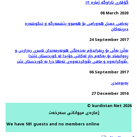
گۆڤاری تاراوگە ژمارە ١٣
08 March 2020
پەیامی جمیل هەورامی بۆ هەموو پێشمەرگە و تیكوشەرە
دیرینەكان
24 September 2017
بەڵێ بەڵی بۆ ڕیفراندۆم بەدەنگی هونەرمەندان ناسری رەزازیی و
ڕەوانشاد بۆ یەکەم جار لەکاتی خۆیدا لە کوردستان نێتدا
بڵاوکرایەوە و مافی بڵاوکردنەوەی تەنها درا بە کوردستان نێت.
06 September 2017
پەیوەندی
27 December 2016
© kurdistan Net 2026
ژمارەی میوانانی سەرخەت
We have 581 guests and no members online