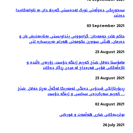
سیخوڕیکی دەوڵەتی تورک لەدەستی گەریلا دان بە تاوانەکانیدا
دەنێت
03 September 2021
حاکم قادر حەمەجان: گرانبوونی پێداویستی بەتایبەتیش نان و
دەرمان، هێڵی سوورن عکومەتی هەرێم بەرپرسیارە لێی
23 August 2021
مامۆستا جەلال شێخ کەریم ژینگە دۆست، زۆربەی باڵندە و
ئاژەڵەکانی قۆپی قەرەداخ لە مردن ڕزگار دەکات
23 August 2021
ڕیپۆرتاژێکی ڤیدۆیی دەنگی ئەمەریکا لەگەڵ بەڕێز جەلال شێخ
کەریم سەرکردەی سیاسی و ژینگە دۆست ...
02 August 2021
بوێرییەکانی شاری هەڵمەت و قوربانی
26 July 2021