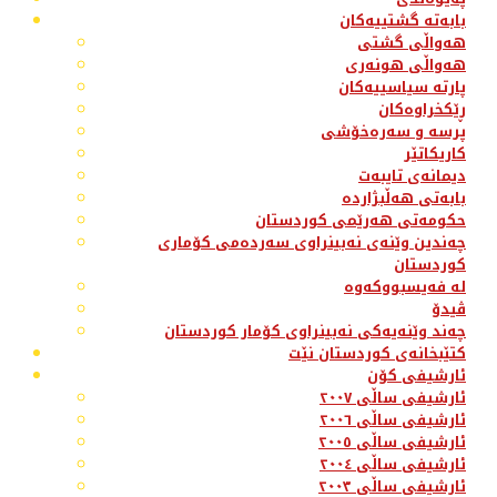
بابەتە گشتییەکان
هەواڵی گشتی
هەواڵی هونەری
پارتە سیاسییەکان
ڕێکخراوەکان
پرسە و سەرەخۆشی
کاریکاتێر
دیمانەی تایبەت
بابەتی هەڵبژاردە
حکومەتی هەرێمی کوردستان
چەندین وێنەی نەبینراوی سەردەمی کۆماری
کوردستان
لە فەیسبووکەوە
ڤیدۆ
چەند وێنەیەکی نەبینراوی کۆمار کوردستان
کتێبخانەی کوردستان نێت
ئارشیفی کۆن
ئارشیفی ساڵی ٢٠٠٧
ئارشیفی ساڵی ٢٠٠٦
ئارشیفی ساڵی ٢٠٠٥
ئارشیفی ساڵی ٢٠٠٤
ئارشیفی ساڵی ٢٠٠٣