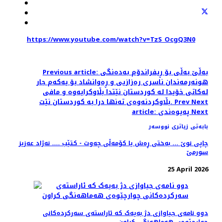
https://www.youtube.com/watch?v=TzS_OcgQ3N0
Previous article: بەڵێ بەڵی بۆ ڕیفراندۆم بەدەنگی
هونەرمەندان ناسری رەزازیی و ڕەوانشاد بۆ یەکەم جار
لەکاتی خۆیدا لە کوردستان نێتدا بڵاوکرایەوە و مافی
Next
Prev
بڵاوکردنەوەی تەنها درا بە کوردستان نێت.
Next
article: پەیوەندی
بابەتی زیاتری نووسەر
چاپی نوێ ... بەختی ڕەش یا کۆمەڵی چەوت - کتێب .... نەژاد عەزیز
سورمێ
25 April 2026
دوو نامەی جیاوازی دژ بەیەک کە ئاراستەی سەرکردەکانی