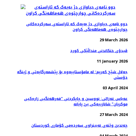
دوو نامەی جیاوازی دژ بەیەک کە ئاراستەی سەرکردەکانی
چوارچێوەی هەماهەنگی کراون
29 March 2026
ڤیدۆی خنکاندنی منداڵێکی کورد
11 January 2026
جەلال شێخ کەریم؛ لە مامۆستاییەوە بۆ پێشمەرگایەتی و ژینگە
دۆستی
03 April 2024
عەباس غەزالی: نووسین و چاپکردنی "فەرهەنگیی زارەکیی
موکریان" شانازییەکی بێ پایانه
27 March 2024
چەندین وێنەی نەبینراوی سەردەمی کۆماری کوردستان
04 March 2024