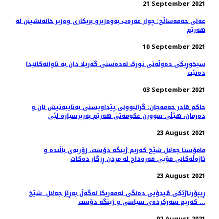
21 September 2021
عەلی حەمەساڵح: چوار عەرەب بەوەزیرو بریکاری وەزیر خانەنشینن لە
ھەرێم
10 September 2021
سیخوڕیکی دەوڵەتی تورک لەدەستی گەریلا دان بە تاوانەکانیدا
دەنێت
03 September 2021
حاکم قادر حەمەجان: گرانبوونی پێداویستی بەتایبەتیش نان و
دەرمان، هێڵی سوورن عکومەتی هەرێم بەرپرسیارە لێی
23 August 2021
مامۆستا جەلال شێخ کەریم ژینگە دۆست، زۆربەی باڵندە و
ئاژەڵەکانی قۆپی قەرەداخ لە مردن ڕزگار دەکات
23 August 2021
ڕیپۆرتاژێکی ڤیدۆیی دەنگی ئەمەریکا لەگەڵ بەڕێز جەلال شێخ
کەریم سەرکردەی سیاسی و ژینگە دۆست ...
02 August 2021