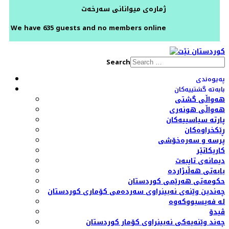
ژمارەی میوانانی سەرخەت
We have 635 guests and no members online
Search
پەیوەندی
بابەتە گشتییەکان
هەواڵی گشتی
هەواڵی هونەری
پارتە سیاسییەکان
ڕێکخراوەکان
پرسە و سەرەخۆشی
کاریکاتێر
دیمانەی تایبەت
بابەتی هەڵبژاردە
حکومەتی هەرێمی کوردستان
چەندین وێنەی نەبینراوی سەردەمی کۆماری کوردستان
لە فەیسبووکەوە
ڤیدۆ
چەند وێنەیەکی نەبینراوی کۆمار کوردستان