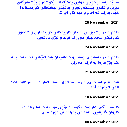
ساڵێك به‌سه‌ر كۆچی دوایی یه‌كێك له‌ تێكۆشه‌ر‌ و پێشمه‌رگه‌ی
دێرین و كادری پێشكه‌وتووی یه‌كێتی نیشتمانی كوردستاندا
تێده‌په‌ڕێت كه‌ (مام واحید كاوانی)ه‌.
28 November 2021
حاكم قادر: پشتیوانی لە داواكارییەكانی خوێندكاران و ھەموو
خەباتێكی مەدەنییان دوور لە توند و تیژی دەكەین
24 November 2021
حاکم قادر حەمەجان: وەفا بۆ شەهیدان بەدیهێنانی ئامانجەکانیانە
کە ڕۆژ بەڕۆژ بە لاڕێدا دەبرێن.
21 November 2021
هذا تقرير استخباري عن سر مجهول اسمه الإمارات .. ‏ سر "الإمارات"
الذي لا يعرفه أحد
18 November 2021
کارەساتێکی شاراوە!! حکومەت بۆچی مووچە دابەش ناکات؟ ...
كاروان گه‌زنه‌یی، ئه‌ندامی په‌رله‌مانی كوردستان
08 November 2021