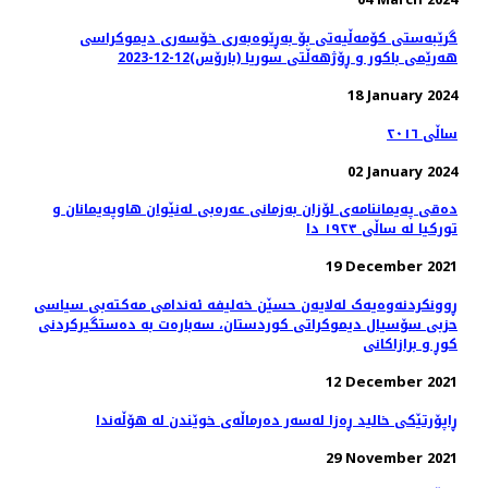
گرێبەستی کۆمەڵیەتی بۆ بەڕێوەبەری خۆسەری دیموکراسی
هەرێمی باکور و ڕۆژهەڵتی سوریا (بارۆس)12-12-2023
18 January 2024
ساڵی ٢٠١٦
02 January 2024
دەقی پەیماننامەی لۆزان بەزمانی عەرەبی لەنێوان هاوپەیمانان و
تورکیا لە ساڵی ١٩٢٣ دا
19 December 2021
ڕوونکردنەوەیەک لەلایەن حسێن خەلیفە ئەندامی مەكتەبی سیاسی
حزبی سۆسیال دیموكراتی كوردستان، سەبارەت بە دەستگیرکردنی
کوڕ و برازاکانی
12 December 2021
ڕاپۆرتێکی خالید ڕەزا لەسەر دەرماڵەی خوێندن لە هۆڵەندا
29 November 2021