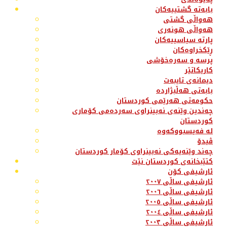
بابەتە گشتییەکان
هەواڵی گشتی
هەواڵی هونەری
پارتە سیاسییەکان
ڕێکخراوەکان
پرسە و سەرەخۆشی
کاریکاتێر
دیمانەی تایبەت
بابەتی هەڵبژاردە
حکومەتی هەرێمی کوردستان
چەندین وێنەی نەبینراوی سەردەمی کۆماری
کوردستان
لە فەیسبووکەوە
ڤیدۆ
چەند وێنەیەکی نەبینراوی کۆمار کوردستان
کتێبخانەی کوردستان نێت
ئارشیفی کۆن
ئارشیفی ساڵی ٢٠٠٧
ئارشیفی ساڵی ٢٠٠٦
ئارشیفی ساڵی ٢٠٠٥
ئارشیفی ساڵی ٢٠٠٤
ئارشیفی ساڵی ٢٠٠٣