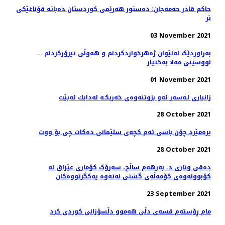
حاكم قادر حه‌مه‌جان: دەستور ھەرێمی كوردستان دەباتە قۆناغێكی
تر
03 November 2021
بەراوردێک لەنێوان ژەهرخواردکردنم و هەوڵی تیرۆرکردنم ...
نووسینی مەلا بەختیار
01 November 2021
زانیاری لـەسەر ئەو بزوتنەوەی خەریكـە لەدایك ئەبێت
28 October 2021
یرەمێرد چۆن باسی ئەم كچەی سلێمانی دەكات چی بۆ ووت
28 October 2021
دەقی وتاری د. بەرهەم ساڵح، سەرۆک کۆماری عێراق لە
کۆبوونەوەی کۆمەڵەی گشتی نەتەوە یەکگرتووەکان
23 September 2021
مام ڕۆستەم قسەی دڵی هەموو دڵسۆزانی کوردی کرد