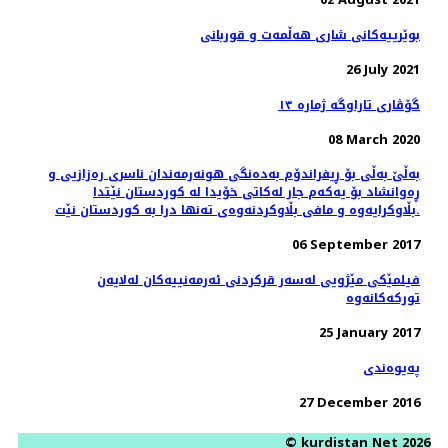
بوێرییەکانی شاری هەڵمەت و قوربانی
26 July 2021
گۆڤاری تاراوگە ژمارە ١٣
08 March 2020
بەڵێ بەڵی بۆ ڕیفراندۆم بەدەنگی هونەرمەندان ناسری رەزازیی و
ڕەوانشاد بۆ یەکەم جار لەکاتی خۆیدا لە کوردستان نێتدا
بڵاوکرایەوە و مافی بڵاوکردنەوەی تەنها درا بە کوردستان نێت.
06 September 2017
فیلمێکی مێژویی لەسەر قرکردنی ئەرمەنییەکان لەلایەن
تورکەکانەوە
25 January 2017
پەیوەندی
27 December 2016
© kurdistan Net 2026