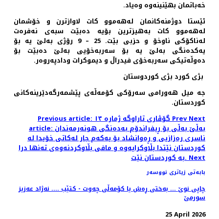
خەباتمان بهێنینەوە وەیاد.
ئێستا دوژمنەكانمان لەهەموو كات لاوازترن و خۆشمان
لەهەموو كات بەهیزترین بۆیە دەبێت سبەی نەفرەت
لەناكۆكی ناوخۆ و حزبی بێت. 25 – 9 رۆژی بەلێ یە بۆ
یەكدەنگی بەلێ یە بۆ سەربەخۆیی بەلێ دەبێت بۆ
دەوڵەتیكی سەربەخۆی فیدراڵ و دیموكرات ودادپەروەر.
بژی كورد بژی كوردوستان
جە میل هەورامی سه‌رۆکی کۆمه‌ڵه‌ی پێشمه‌رگەدێرینه‌کانی
كوردستان.
Next
Prev
Previous article: گۆڤاری تاراوگە ژمارە ١٣
article: بەڵێ بەڵی بۆ ڕیفراندۆم بەدەنگی هونەرمەندان
ناسری رەزازیی و ڕەوانشاد بۆ یەکەم جار لەکاتی خۆیدا لە
کوردستان نێتدا بڵاوکرایەوە و مافی بڵاوکردنەوەی تەنها درا
Next
بە کوردستان نێت.
بابەتی زیاتری نووسەر
چاپی نوێ ... بەختی ڕەش یا کۆمەڵی چەوت - کتێب .... نەژاد عەزیز
سورمێ
25 April 2026