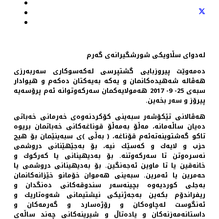
لەدوای سڵاویكی شورشگیرانەی گەرم
دەمەوێت پیروزبایی گشتپرسی لەكەسوكاری سەربەرزی
هەڤالە شەهیدەكانمان و یەكە بەیەكتان دەکەم و هیوادار
سبەی 25- 9- 2017 هەمولایەكمان سەركەوتوانە ئەم پرۆسەیە
پیرۆز و سەر بخەین.
هەڤالانی تێكۆشەر سبەینی کۆکردنه‌وه‌ی خەرمانی خەباتی
دەیان ساڵەمانه، مه‌ڵۆ بەمه‌ڵۆ قوناغەكانی خەباتمان بریوە
تاكو گەشتوینەتەئەم قۆناغه، ( بەڵی )ی سبه‌ینێمان بۆ هیچ
حزب و لایەك و كەسێك نیه، بۆ بەجێهێنانی دروشمی
نەسرەوتن تا سەركەوتنه. بۆ بەدیهینانی یا كەركوك و
خانەقین یا تا ماوین ئەجەنگین. بۆ بەدیهینانی دروشمی یا
حەمرین یا ئەمرین. سبەینی هەموان خۆمانو خێزانه‌کانمان
بەجلی كوردیەوە بچینەسەر سندوقەكانی دەنگدان و
ریفراندۆم بكەین بەجەژنیكی نیشتیمانی شەوەتاریك و
ئەنگوست لەچاوەكان و رۆژەسارد و گەرمەكان و
داستانەمەزنەكان و یادەتاڵ و شیرینەكانی چەند ساڵەی