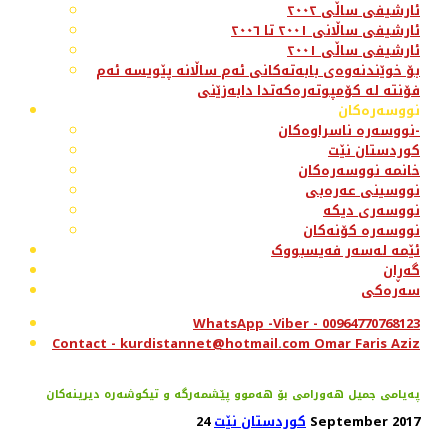
ئارشیفی ساڵی ٢٠٠٢
ئارشیفی ساڵانی ٢٠٠١ تا ٢٠٠٦
ئارشیفی ساڵی ٢٠٠١
بۆ خوێندنەوەی بابەتەکانی ئەم ساڵانە پێویسە ئەم
فۆنتە لە کۆمپوتەرەکەتدا دابەزێنی
نووسەرەکان
نووسەرە ناسراوەکان-
کوردستان نێت
خانمە نووسەرەکان
نووسینی عەرەبی
نووسەری دیکە
نووسەرە کۆنەکان
ئێمە لەسەر فەیسبووک
گەڕان
سەرەکی
WhatsApp -Viber - 00964770768123
Contact - kurdistannet@hotmail.com Omar Faris Aziz
پەیامی جمیل هەورامی بۆ هەموو پێشمەرگە و تیكوشەرە دیرینەكان
24 September 2017
کوردستان نێت