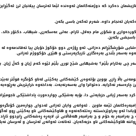
شمان دەکرد کە دوژمنەکانمان ئەوەندە لێما ئەترسان پیلانیان لێ ئەگێڕاین. 
نەکەیان ئەنجام داوە، شەرم ئەکەن باسی بکەن.
تی کوردەواری و شکۆی مام جەلال، ئارام، عەلی عەسکەری، شیهاب، دکتۆر خا
ن باسیشی بکەین.
ر چی بەئارام بڵێم؟ بەشیهابی شێخ نوری بڵێم ئێوە کەم ژیان و کەڵ ژیان. ب
مەنی باڵا ڕازی بووین بۆئەوەی کێشەکانی یەکێتی لەناو کۆنگرە قوڵتر نەب
 پێ چارەسەر نەکرایە، دەتوانرا وای بەسەرنەیەت. بەداخەوە خراپتریش بەڕێوەیە.
رد بەسەر ژیانی حزبایەتی دا، بۆیە بەشێکی چواردەورت پاداشتێکی ناجومێرانەیا
بەرەکانمان ئێمە ماوین . ئەوانەی وایان ئەزانی لەدوای چوارەمین کۆنگرە
ندا ئەو پەراوێزخستنە ڕەتئەکەنەوە و هاوکێشەکانی ناو یەکێتی ڕوو لەگۆڕانک
چ بەرامبەر بە خۆم و چ بەرامبەر هەڤاڵانی تر، لاپەڕە ڕەشەکانی ڕابردوو تا
ە هاوکێشەکانی ناو حزبەکەیان. تەنانەت ئەوانەی لەترسان و لەبرسان نەیا