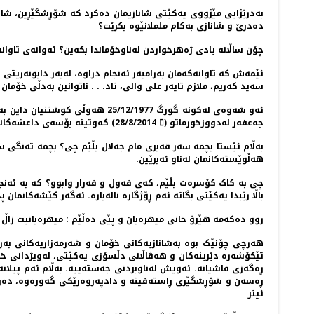
بەدرێژایی مێژووی یەکێتی شانازیمان دەکرد کە شۆڕشگێڕین، شانازی
دەدرێ و شانازی بەکام ململانێوە بکرێت؟
چۆن ساڵانە یادی ژەهرخواردن لەناوخۆماندا بکەین؟ ئەوانەی تاوا
ئێمەش کە تاوانەکەمان بەرامبەر ئەنجام دراوە، لەبەر دابونەری
سەید کەریم، ملازم تایەر علی والی، تاد. . . ناتوانین بەدڵی خۆما
جەعفەر لەدووزخورماتو (ْ 28/8/2014) کەوتینە بۆسەی داعشەکانەوە بەسەر بڵندی بەرەنگاری تاریکپەرستی و هێزی خۆکووژم ئەزانی.
بەڵام ئێستا بچمە سەر قەبری مام جەلال بڵێم چی؟ بچمە تەنگی سە
هەڵوێستەکانمان لەناو ئەبرێین.
چی بە کاک کۆسرەت بڵێم، کەی قەول و قەرار وابوو؟ کە بە ئەنجو
باڵا رێبدا یەکێتی بگاتە ئەم ڕۆژگارە نالەبارە. ئەگەر کێشەکانمان
روو دەکەمە هێرۆ خانی میهرەبان و پێی دەڵێم : میهرەبانیت زاڵ ک
هەرچی چۆنێک بوە بەشانازیەکانی خۆمان و شەرمەزاریەکانی بەرام
تێکۆشەرە دێرینەکان و هەڤاڵانی دڵسۆزی یەکێتی، لەویژدانی خۆیا
ڕەگەزی فاشیانە. ئەویش لەناوبردنی جەستەییە. بەڵام ئەم پیلانە 
ڕەسەن و شۆڕشگێری ڕاستەقینە و دادپەروەرێکی گەورەوە، دەڕوانن
ئیتر