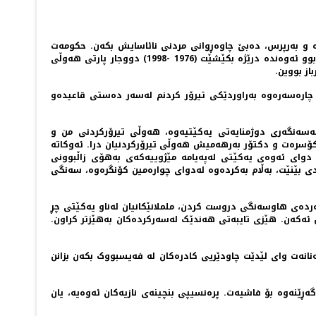
و بەرپرس، دەبێ چاوەڕوانی مردنی نائاسایش بکەن. حکومەت
بەردەوام هەوڵی کوشتنی داوم. چەندجارێکیش هەوڵەکانیان جێ بەجێ کردوە. بەڵام ڕێکەوت پاراستومی. لەشەڕی ناوخۆدا، کە قەت نەدەبوو ئەوەندە درێژە بکێشێت (1976 -1998) دووجار پارتی هەوڵی
از بووین.
ۆی چارەسەرەوە بەراوردێکی تیرۆر کردنم لەسەر دەستی قاعیدەو
ەسەنگەری دوژمنایەتی یەکێتیەوە، هەوڵی تیرۆرکردنی من و
ۆسرەت و دکتۆر بەرهەمیش هەوڵی تیرۆرکردنیان درا. ئەوکاتە
 دوای ئەوەی یەکێتی لەپەیامە مێژوییەکەی بەهۆی زاڵبوونی
 بێنێت، بەڵام بەکردەوە لەدوای چوارەمین کۆنگرەوە، سەنگی
ر پەردەی هاوسەنگی دروست کردن، ململانێکانیان لەناو یەکێتی چڕ
یش ئەکەن. هێزی تایبەتی هەندێک لەسەرکردەکان بەهێزتر کراون.
ەنانەت وای لێدێت چاودێریی کادرەکان لە فەیسبووک بکەن بزانن
ەڕێنەوە بۆ فاشیەت. پرەنسیپی بنچینەی نازیەکان ئەوەیە، یان