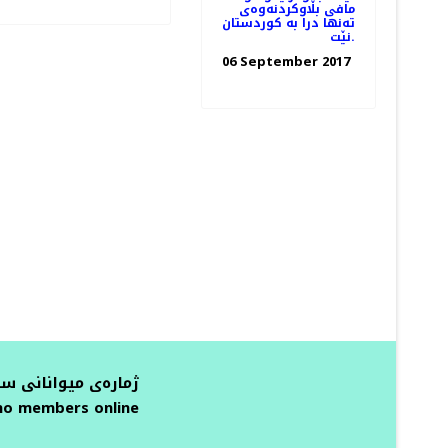
مافی بڵاوکردنەوەی
تەنها درا بە کوردستان
نێت.
06 September 2017
ژمارەی میوانانی س
no members online