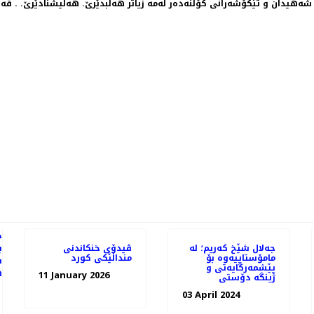
 شەهیدان و تێکۆشەرانی کۆڵنەدەر لەمە زیاتر هەڵبدێرێ. هەڵیشنادێرێ. . قە
PREVIOUS ARTICLE: حاكم قادر حه‌مه‌جان: دە
جەلال شێخ کەریم؛ لە
ڤیدۆی خنکاندنی
مامۆستاییەوە بۆ
منداڵێکی کورد
پێشمەرگایەتی و
11 January 2026
ژینگە دۆستی
03 April 2024