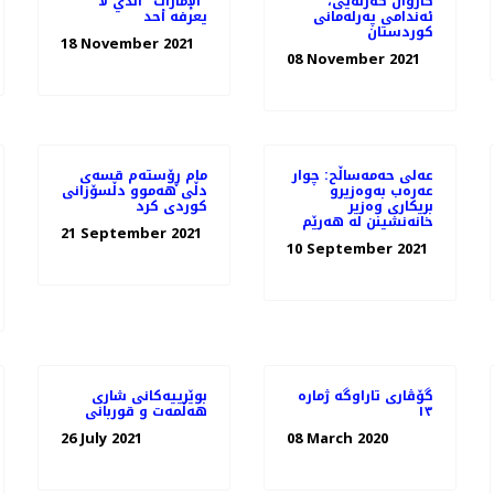
كاروان گه‌زنه‌یی،
"الإمارات" الذي لا
ئه‌ندامی په‌رله‌مانی
يعرفه أحد
كوردستان
18 November 2021
08 November 2021
عەلی حەمەساڵح: چوار
مام ڕۆستەم قسەی
عەرەب بەوەزیرو
دڵی هەموو دڵسۆزانی
بریکاری وەزیر
کوردی کرد
خانەنشینن لە ھەرێم
21 September 2021
10 September 2021
گۆڤاری تاراوگە ژمارە
بوێرییەکانی شاری
١٣
هەڵمەت و قوربانی
26 July 2021
08 March 2020