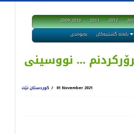
2009-2010
2011
2012
20
بابەتە گشتییەکان
پەیوەندی
ۆرکردنم ... نووسینی
01 November 2021
کوردستان نێت