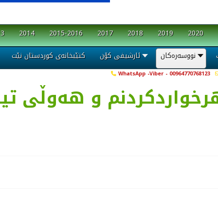
13
2014
2015-2016
2017
2018
2019
2020
نووسەرەکان
ئارشیفی کۆن
کتێبخانەی کوردستان نێت
WhatsApp -Viber - 00964770768123
هرخواردکردنم و هەوڵی تیر