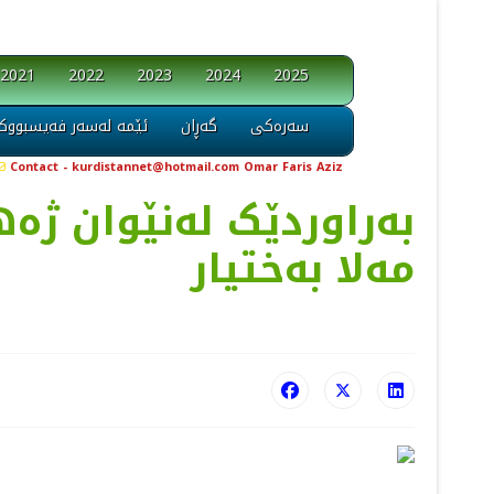
2021
2022
2023
2024
2025
سەرەکی
گەڕان
ئێمە لەسەر فەیسبووک
Contact - kurdistannet@hotmail.com Omar Faris Aziz
بەراوردێک لەنێوان ژە
مەلا بەختیار