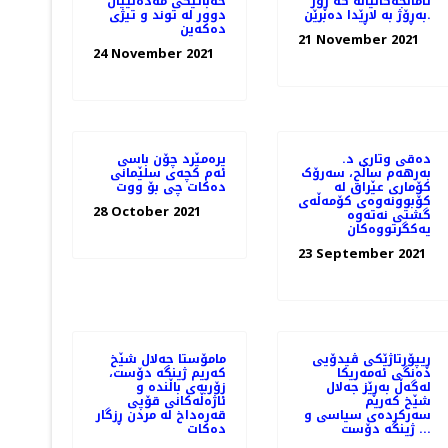
ئامانجەکانیانە کە ڕۆژ
خەباتێكی مەدەنییان
بەڕۆژ بە لاڕێدا دەبرێن.
دوور لە توند و تیژی
دەكەین
21 November 2021
24 November 2021
دەقی وتاری د.
یرەمێرد چۆن باسی
بەرهەم ساڵح، سەرۆک
ئەم كچەی سلێمانی
کۆماری عێراق لە
دەكات چی بۆ ووت
کۆبوونەوەی کۆمەڵەی
28 October 2021
گشتی نەتەوە
یەکگرتووەکان
23 September 2021
ڕیپۆرتاژێکی ڤیدۆیی
مامۆستا جەلال شێخ
دەنگی ئەمەریکا
کەریم ژینگە دۆست،
لەگەڵ بەڕێز جەلال
زۆربەی باڵندە و
شێخ کەریم
ئاژەڵەکانی قۆپی
سەرکردەی سیاسی و
قەرەداخ لە مردن ڕزگار
ژینگە دۆست ...
دەکات