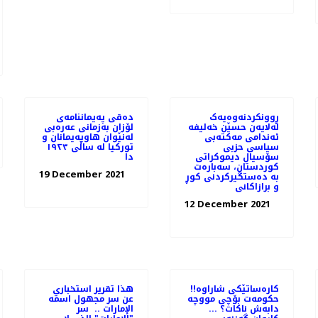
ڕوونکردنەوەیەک
دەقی پەیماننامەی
لەلایەن حسێن خەلیفە
لۆزان بەزمانی عەرەبی
ئەندامی مەكتەبی
لەنێوان هاوپەیمانان و
سیاسی حزبی
تورکیا لە ساڵی ١٩٢٣
سۆسیال دیموكراتی
دا
كوردستان، سەبارەت
19 December 2021
بە دەستگیرکردنی کوڕ
و برازاکانی
12 December 2021
کارەساتێکی شاراوە!!
هذا تقرير استخباري
حکومەت بۆچی مووچە
عن سر مجهول اسمه
دابەش ناکات؟ ...
الإمارات .. ‏ سر