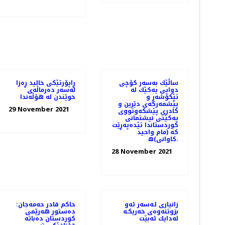
ساڵێك به‌سه‌ر كۆچی
ڕاپۆرتێکی خالید ڕەزا
دوایی یه‌كێك له‌
لەسەر دەرماڵەی
تێكۆشه‌ر‌ و
خوێندن لە هۆڵەندا
پێشمه‌رگه‌ی دێرین و
29 November 2021
كادری پێشكه‌وتووی
یه‌كێتی نیشتمانی
كوردستاندا تێده‌په‌ڕێت
كه‌ (مام واحید
كاوانی)ه‌.
28 November 2021
زانیاری لـەسەر ئەو
حاكم قادر حه‌مه‌جان:
بزوتنەوەی خەریكـە
دەستور ھەرێمی
لەدایك ئەبێت
كوردستان دەباتە