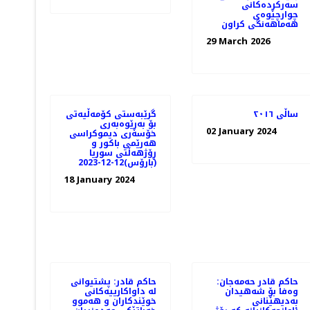
سەرکردەکانی
چوارچێوەی
هەماهەنگی کراون
29 March 2026
ساڵی ٢٠١٦
گرێبەستی کۆمەڵیەتی
بۆ بەڕێوەبەری
02 January 2024
خۆسەری دیموکراسی
هەرێمی باکور و
ڕۆژهەڵتی سوریا
(بارۆس)12-12-2023
18 January 2024
حاکم قادر حەمەجان:
حاكم قادر: پشتیوانی
وەفا بۆ شەهیدان
لە داواكارییەكانی
بەدیهێنانی
خوێندكاران و ھەموو