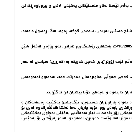
بەڵام ئێستا لەناو ململانێکانی یەکێتی، لافی چ بیروباوەڕێک لێ
لد، شێخ حسێنی یەزیدی، سەعدی گچکە، ڕەوف بەگ، ڕەسول مامەند،
ئەو شەوەی لەکونە گورگ 25/12/1977 هەوڵی کوشتنیان داین بەشایی شۆڕشگێڕانم دەزانی، ئەو ڕۆژەی دوو خۆکوژ خۆیان پیا تەقاندمەوە لە 25/10/2005 بەشانازی ڕۆشنگەریم ئەزانی. ئەو ڕۆژەی لەگەڵ شێخ
ەڵام ئێمە زۆرتر ژیاین کەچی خەریکە بە (کەررری) سیاسی لە سەر
ێت، کەچی هەوڵی لەناوبردنمان دەدرێت. قەت نەدەبوو ئەنجومەنی
ن دایتەوە و لەپەنای خۆتا پیلانیان لێ ئەگێڕایت.
وە تەواو پەراوێزیان خستبوین، تێگەیشتن یەکێتیە ڕەسەنەکان و
اری بابەتی بوو، بۆیە چاریان نەما تەنها هەڵگەڕانەوە نەبێ بۆ
ڕادەیەکی زۆر دادەخات. ئیتر هەڤاڵانی یەکێتی بەچاوی یەکێتیەکی
ندەوێرا هەڵوێست دەرببڕن، لەمەودوا لەبەر پەرۆشی بۆ یەکێتی،