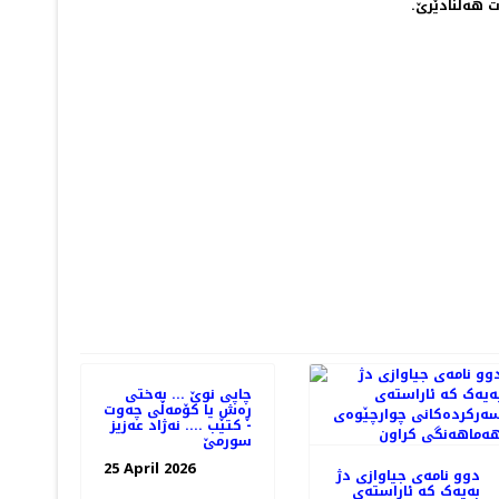
ت هەڵنادێرێ.
ستور ھەرێمی كوردستان دەباتە قۆناغێكی تر
PREV
چاپی نوێ ... بەختی
ڕەش یا کۆمەڵی چەوت
- کتێب .... نەژاد عەزیز
سورمێ
25 April 2026
دوو نامەی جیاوازی دژ
بەیەک کە ئاراستەی