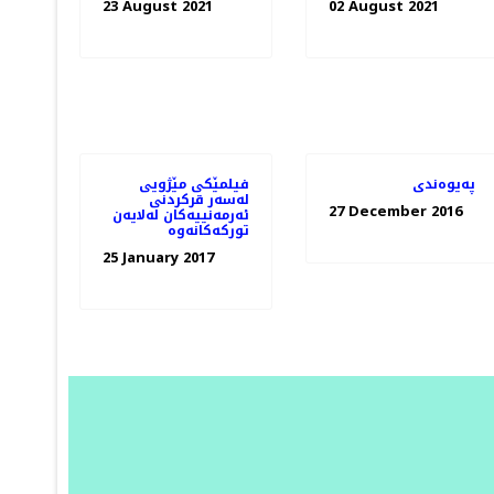
23 August 2021
02 August 2021
پەیوەندی
فیلمێکی مێژویی
لەسەر قرکردنی
27 December 2016
ئەرمەنییەکان لەلایەن
تورکەکانەوە
25 January 2017