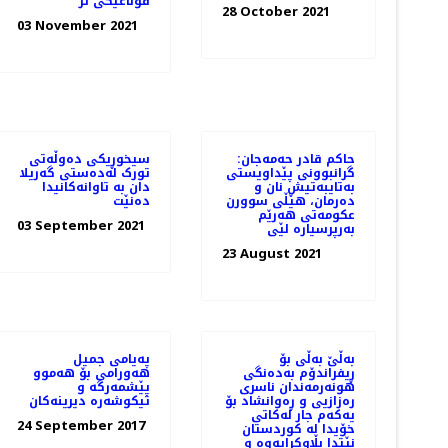
قۆناغێكی تر
28 October 2021
03 November 2021
حاکم قادر حەمەجان:
سیخوڕیکی دەوڵەتی
گرانبوونی پێداویستی
تورک لەدەستی گەریلا
بەتایبەتیش نان و
دان بە تاوانەکانیدا
دەرمان، هێڵی سوورن
دەنێت
عکومەتی هەرێم
03 September 2021
بەرپرسیارە لێی
23 August 2021
بەڵێ بەڵی بۆ
پەیامی جمیل
ڕیفراندۆم بەدەنگی
هەورامی بۆ هەموو
هونەرمەندان ناسری
پێشمەرگە و
رەزازیی و ڕەوانشاد بۆ
تیكوشەرە دیرینەكان
یەکەم جار لەکاتی
24 September 2017
خۆیدا لە کوردستان
نێتدا بڵاوکرایەوە و