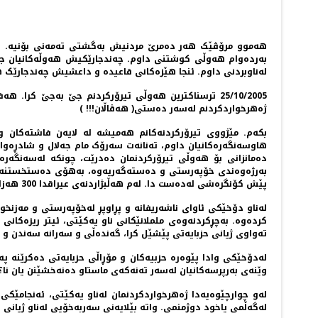
هەموو مرۆڤێک هەر دەمرێ مردنیش بەگشتی تەمەنی بۆنیە. هە
لەناوبردنی داوم. ئنجا هێزەکانی قاعیدە و داعشیش چەندجارێک هە
25/10/2005 ترسناکترین هەوڵی تیرۆرکردنم جێ بەجێ 
ژەهرخواردکردنم لەسەر دەستی( هەڤاڵان!!! )
بکەم. مێژووی تیرۆرکردنەکانم هەمیشە لە لایەن فاشتەکان 
هاوسەنگەرەکانیان داوم، تەنانەت سەرۆک مام جەلال و شادڕەو
دەمانزانی بۆ هەوڵی تیرۆرکردنمان دەدرێت، چونکە لەسەنگەر
بەرژەوەندی خۆپەرستی و دەستەگەریەوە، بەهۆی دەستخستنە ناو
پێش کۆنگرەشی لەدەست دا. لەم هەڵبژاردنەی عیراقدا 300 هەزار دەنگدەر، متمانیان لە یەکێتی سەندەوە.
لەناو دۆخێکی ئاوای ناشەریفانە و پڕاوپڕ لەخۆپەرستی و مەزنخواز
کردەوە. بەچڕکردنەوەی ململانێکانی ناو یەکێتی، ئیتر ریزەکانی
تەواوی ژیانی حزبایەتی پێشێل کرا، گەندەڵی و سەرانە سەندن و
لەدۆخێکی وادا پێوەرە حزبیەکان و مۆڕاڵی حزبایەتی دەکرێنە پە
وێنەی بەرپرسەکانیان لەسەر تەنەکەی ماستاو دەنەخشێنن یان نا؟
لەو چوارچێوەیەدا ژەهرخواردکردنمان لەناو یەکێتی، ئەنجامێکی
لەگەڵمی یاخود دوژمنمی. واتە بێلایەنی سەربەخۆیی لەناو ژیانی 