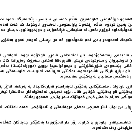
موو مرۆڤایەتی هاوقەبرین. بەڵام کەسانی سیاسی، پێشمەرگە، فەرماندە 
وڵیانداوە تیرۆرم بکەن. لە سلێمانی، فڕانکفۆرت و دوزخورماتوو، دیسان دەرب
کرا. هەفتەیەک لەمەوبەر یادی ئەم هەوڵەبوو کە من بڕستی ئەوەم نەبوو بەه
و قاعیدەی ڕەشەکوژەوە، یان لەئەنجامی شەڕی ناوخۆوە بووە. ئەوانەی ل
ان نەوشیروان و سەرکردەی تریش، هەروەها لەکاتی سەرۆک وەزیراندا کاک ک
ەکانی پێشەوەی شۆڕشگێڕێتی و دیموکراسیدا بووین (دوورلەئێستا) بەڵام
 بازاڕو بازرگانی ناشەرعیەوە، یەکێتی بەڕواڵەت ئەیویست هاوسەنگی بەدی
ی ناڕەوادا، ململانێکانی یەکێتی لەبەرامبەر نەیارەکانیدا، بە بەرنامە، لەژێ
 یەکێتی ناو یەکێتی، کۆتایی هات. بۆیە ئەبینین تەکەتولەکان بەئاشکرا ئ
 موڵکی حەرام دابەش کردن کەوتۆتە سەر وێردی هەموو زمانێک.
ڕۆی بێ نوێژ. ئیتر هەرچی بەهای مروڤایەتی و ئایدۆلۆجی هەیە نامێنێت. ت
 فاشستیانەی چاوەڕوان کراوە. زۆر جار لەمێژوودا بەشێکی چەپەکان هەڵدەگ
حزبایەتی ڕەتدەکەنەوە.