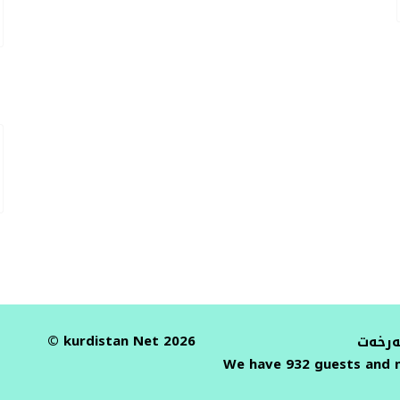
© kurdistan Net 2026
ەرخەت
We have 932 guests and 