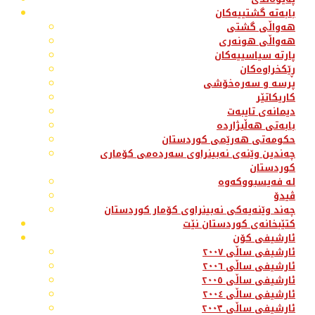
بابەتە گشتییەکان
هەواڵی گشتی
هەواڵی هونەری
پارتە سیاسییەکان
ڕێکخراوەکان
پرسە و سەرەخۆشی
کاریکاتێر
دیمانەی تایبەت
بابەتی هەڵبژاردە
حکومەتی هەرێمی کوردستان
چەندین وێنەی نەبینراوی سەردەمی کۆماری
کوردستان
لە فەیسبووکەوە
ڤیدۆ
چەند وێنەیەکی نەبینراوی کۆمار کوردستان
کتێبخانەی کوردستان نێت
ئارشیفی کۆن
ئارشیفی ساڵی ٢٠٠٧
ئارشیفی ساڵی ٢٠٠٦
ئارشیفی ساڵی ٢٠٠٥
ئارشیفی ساڵی ٢٠٠٤
ئارشیفی ساڵی ٢٠٠٣