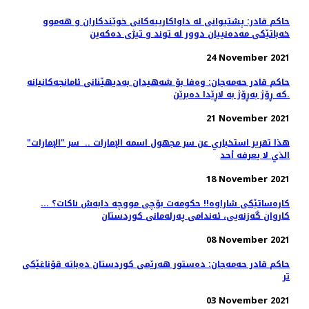
حاكم قادر: پشتیوانی لە داواكارییەكانی خوێندكاران و ھەموو
خەباتێكی مەدەنییان دوور لە توند و تیژی دەكەین
24 November 2021
حاکم قادر حەمەجان: وەفا بۆ شەهیدان بەدیهێنانی ئامانجەکانیانە
کە ڕۆژ بەڕۆژ بە لاڕێدا دەبرێن.
21 November 2021
هذا تقرير استخباري عن سر مجهول اسمه الإمارات .. ‏ سر "الإمارات"
الذي لا يعرفه أحد
18 November 2021
کارەساتێکی شاراوە!! حکومەت بۆچی مووچە دابەش ناکات؟ ...
كاروان گه‌زنه‌یی، ئه‌ندامی په‌رله‌مانی كوردستان
08 November 2021
حاكم قادر حه‌مه‌جان: دەستور ھەرێمی كوردستان دەباتە قۆناغێكی
تر
03 November 2021