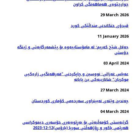
چوارچێوەی هەماهەنگی کراون
29 March 2026
ڤیدۆی خنکاندنی منداڵێکی کورد
11 January 2026
جەلال شێخ کەریم؛ لە مامۆستاییەوە بۆ پێشمەرگایەتی و ژینگە
دۆستی
03 April 2024
عەباس غەزالی: نووسین و چاپکردنی "فەرهەنگیی زارەکیی
موکریان" شانازییەکی بێ پایانه
27 March 2024
چەندین وێنەی نەبینراوی سەردەمی کۆماری کوردستان
04 March 2024
گرێبەستی کۆمەڵیەتی بۆ بەڕێوەبەری خۆسەری دیموکراسی
هەرێمی باکور و ڕۆژهەڵتی سوریا (بارۆس)12-12-2023