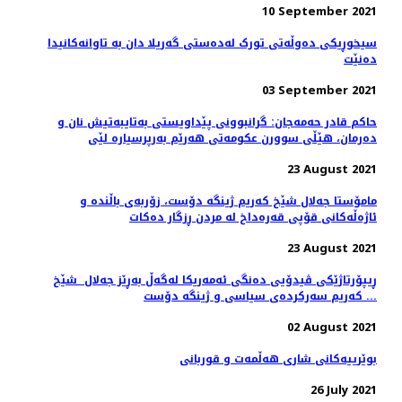
10 September 2021
سیخوڕیکی دەوڵەتی تورک لەدەستی گەریلا دان بە تاوانەکانیدا
دەنێت
03 September 2021
حاکم قادر حەمەجان: گرانبوونی پێداویستی بەتایبەتیش نان و
دەرمان، هێڵی سوورن عکومەتی هەرێم بەرپرسیارە لێی
23 August 2021
مامۆستا جەلال شێخ کەریم ژینگە دۆست، زۆربەی باڵندە و
ئاژەڵەکانی قۆپی قەرەداخ لە مردن ڕزگار دەکات
23 August 2021
ڕیپۆرتاژێکی ڤیدۆیی دەنگی ئەمەریکا لەگەڵ بەڕێز جەلال شێخ
کەریم سەرکردەی سیاسی و ژینگە دۆست ...
02 August 2021
بوێرییەکانی شاری هەڵمەت و قوربانی
26 July 2021