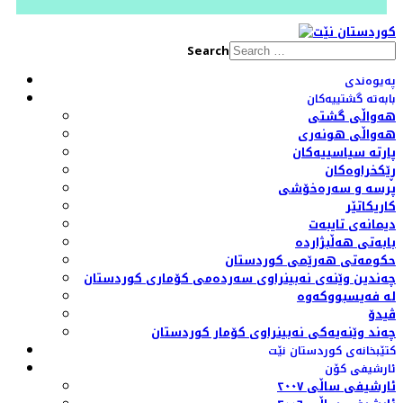
Search
پەیوەندی
بابەتە گشتییەکان
هەواڵی گشتی
هەواڵی هونەری
پارتە سیاسییەکان
ڕێکخراوەکان
پرسە و سەرەخۆشی
کاریکاتێر
دیمانەی تایبەت
بابەتی هەڵبژاردە
حکومەتی هەرێمی کوردستان
چەندین وێنەی نەبینراوی سەردەمی کۆماری کوردستان
لە فەیسبووکەوە
ڤیدۆ
چەند وێنەیەکی نەبینراوی کۆمار کوردستان
کتێبخانەی کوردستان نێت
ئارشیفی کۆن
ئارشیفی ساڵی ٢٠٠٧