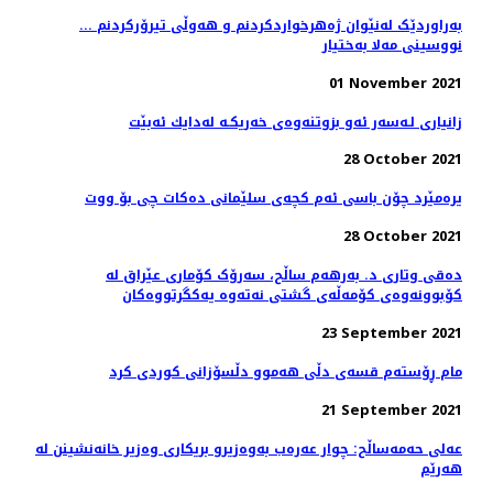
بەراوردێک لەنێوان ژەهرخواردکردنم و هەوڵی تیرۆرکردنم ...
نووسینی مەلا بەختیار
01 November 2021
زانیاری لـەسەر ئەو بزوتنەوەی خەریكـە لەدایك ئەبێت
28 October 2021
یرەمێرد چۆن باسی ئەم كچەی سلێمانی دەكات چی بۆ ووت
28 October 2021
دەقی وتاری د. بەرهەم ساڵح، سەرۆک کۆماری عێراق لە
کۆبوونەوەی کۆمەڵەی گشتی نەتەوە یەکگرتووەکان
23 September 2021
مام ڕۆستەم قسەی دڵی هەموو دڵسۆزانی کوردی کرد
21 September 2021
عەلی حەمەساڵح: چوار عەرەب بەوەزیرو بریکاری وەزیر خانەنشینن لە
ھەرێم