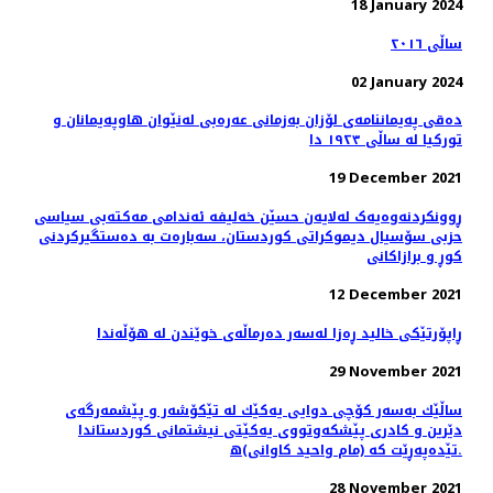
18 January 2024
ساڵی ٢٠١٦
02 January 2024
دەقی پەیماننامەی لۆزان بەزمانی عەرەبی لەنێوان هاوپەیمانان و
تورکیا لە ساڵی ١٩٢٣ دا
19 December 2021
ڕوونکردنەوەیەک لەلایەن حسێن خەلیفە ئەندامی مەكتەبی سیاسی
حزبی سۆسیال دیموكراتی كوردستان، سەبارەت بە دەستگیرکردنی
کوڕ و برازاکانی
12 December 2021
ڕاپۆرتێکی خالید ڕەزا لەسەر دەرماڵەی خوێندن لە هۆڵەندا
29 November 2021
ساڵێك به‌سه‌ر كۆچی دوایی یه‌كێك له‌ تێكۆشه‌ر‌ و پێشمه‌رگه‌ی
دێرین و كادری پێشكه‌وتووی یه‌كێتی نیشتمانی كوردستاندا
تێده‌په‌ڕێت كه‌ (مام واحید كاوانی)ه‌.
28 November 2021