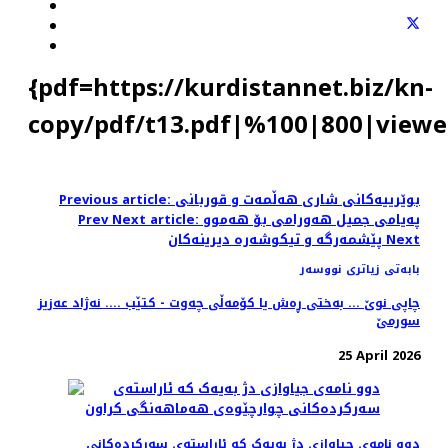
{pdf=https://kurdistannet.biz/kn-
copy/pdf/t13.pdf|%100|800|viewe
Previous article: بوێرییەکانی شاری هەڵمەت و قوربانی
Next article: پەیامی جمیل هەورامی بۆ هەموو
Prev
Next
پێشمەرگە و تیكوشەرە دیرینەكان
بابەتی زیاتری نووسەر
چاپی نوێ ... بەختی ڕەش یا کۆمەڵی چەوت - کتێب .... نەژاد عەزیز
سورمێ
25 April 2026
دوو نامەی جیاوازی دژ بەیەک کە ئاراستەی سەرکردەکانی