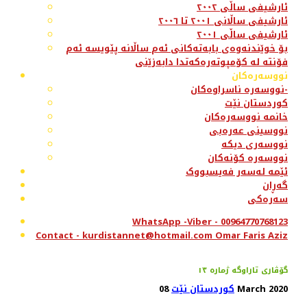
ئارشیفی ساڵی ٢٠٠٢
ئارشیفی ساڵانی ٢٠٠١ تا ٢٠٠٦
ئارشیفی ساڵی ٢٠٠١
بۆ خوێندنەوەی بابەتەکانی ئەم ساڵانە پێویسە ئەم
فۆنتە لە کۆمپوتەرەکەتدا دابەزێنی
نووسەرەکان
نووسەرە ناسراوەکان-
کوردستان نێت
خانمە نووسەرەکان
نووسینی عەرەبی
نووسەری دیکە
نووسەرە کۆنەکان
ئێمە لەسەر فەیسبووک
گەڕان
سەرەکی
WhatsApp -Viber - 00964770768123
Contact - kurdistannet@hotmail.com Omar Faris Aziz
گۆڤاری تاراوگە ژمارە ١٣
08 March 2020
کوردستان نێت