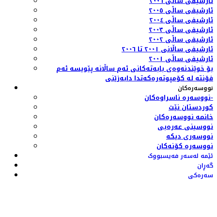
ئارشیفی ساڵی ٢٠٠٦
ئارشیفی ساڵی ٢٠٠٥
ئارشیفی ساڵی ٢٠٠٤
ئارشیفی ساڵی ٢٠٠٣
ئارشیفی ساڵی ٢٠٠٢
ئارشیفی ساڵانی ٢٠٠١ تا ٢٠٠٦
ئارشیفی ساڵی ٢٠٠١
بۆ خوێندنەوەی بابەتەکانی ئەم ساڵانە پێویسە ئەم
فۆنتە لە کۆمپوتەرەکەتدا دابەزێنی
نووسەرەکان
نووسەرە ناسراوەکان-
کوردستان نێت
خانمە نووسەرەکان
نووسینی عەرەبی
نووسەری دیکە
نووسەرە کۆنەکان
ئێمە لەسەر فەیسبووک
گەڕان
سەرەکی