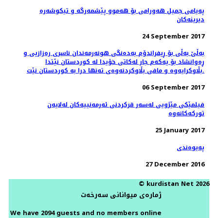
پەیامی جمیل هەورامی بۆ هەموو پێشمەرگە و تیكوشەرە
دیرینەكان
24 September 2017
بەڵێ بەڵی بۆ ڕیفراندۆم بەدەنگی هونەرمەندان ناسری رەزازیی و
ڕەوانشاد بۆ یەکەم جار لەکاتی خۆیدا لە کوردستان نێتدا
بڵاوکرایەوە و مافی بڵاوکردنەوەی تەنها درا بە کوردستان نێت.
06 September 2017
فیلمێکی مێژویی لەسەر قرکردنی ئەرمەنییەکان لەلایەن
تورکەکانەوە
25 January 2017
پەیوەندی
27 December 2016
© kurdistan Net 2026
ژمارەی میوانانی سەرخەت
We have 2094 guests and no members online