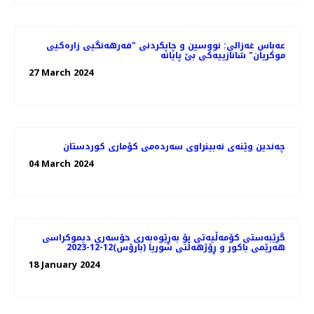
عەباس غەزالی: نووسین و چاپکردنی "فەرهەنگیی زارەکیی
موکریان" شانازییەکی بێ پایانه
27 March 2024
چەندین وێنەی نەبینراوی سەردەمی کۆماری کوردستان
04 March 2024
گرێبەستی کۆمەڵیەتی بۆ بەڕێوەبەری خۆسەری دیموکراسی
هەرێمی باکور و ڕۆژهەڵتی سوریا (بارۆس)12-12-2023
18 January 2024