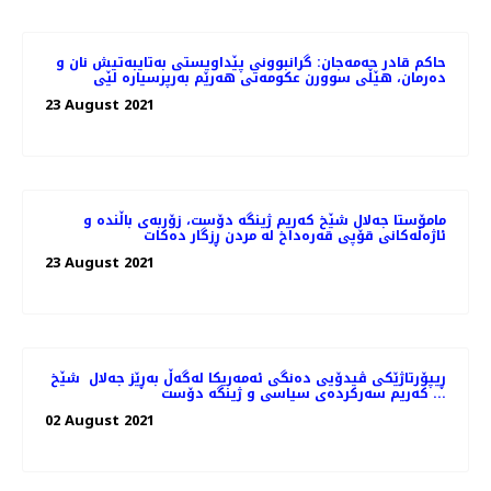
حاکم قادر حەمەجان: گرانبوونی پێداویستی بەتایبەتیش نان و
دەرمان، هێڵی سوورن عکومەتی هەرێم بەرپرسیارە لێی
23 August 2021
مامۆستا جەلال شێخ کەریم ژینگە دۆست، زۆربەی باڵندە و
ئاژەڵەکانی قۆپی قەرەداخ لە مردن ڕزگار دەکات
23 August 2021
ڕیپۆرتاژێکی ڤیدۆیی دەنگی ئەمەریکا لەگەڵ بەڕێز جەلال شێخ
کەریم سەرکردەی سیاسی و ژینگە دۆست ...
02 August 2021