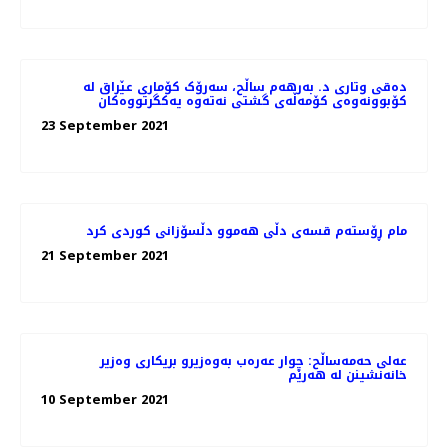
دەقی وتاری د. بەرهەم ساڵح، سەرۆک کۆماری عێراق لە
کۆبوونەوەی کۆمەڵەی گشتی نەتەوە یەکگرتووەکان
23 September 2021
مام ڕۆستەم قسەی دڵی هەموو دڵسۆزانی کوردی کرد
21 September 2021
عەلی حەمەساڵح: چوار عەرەب بەوەزیرو بریکاری وەزیر
خانەنشینن لە ھەرێم
10 September 2021