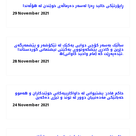
ڕاپۆرتێکی خالید ڕەزا لەسەر دەرماڵەی خوێندن لە هۆڵەندا
29 November 2021
ساڵێك به‌سه‌ر كۆچی دوایی یه‌كێك له‌ تێكۆشه‌ر‌ و پێشمه‌رگه‌ی
دێرین و كادری پێشكه‌وتووی یه‌كێتی نیشتمانی كوردستاندا
تێده‌په‌ڕێت كه‌ (مام واحید كاوانی)ه‌.
28 November 2021
حاكم قادر: پشتیوانی لە داواكارییەكانی خوێندكاران و ھەموو
خەباتێكی مەدەنییان دوور لە توند و تیژی دەكەین
24 November 2021