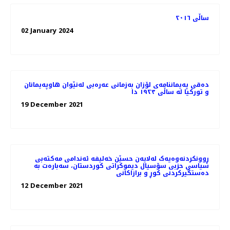
ساڵی ٢٠١٦
02 January 2024
دەقی پەیماننامەی لۆزان بەزمانی عەرەبی لەنێوان هاوپەیمانان
و تورکیا لە ساڵی ١٩٢٣ دا
19 December 2021
ڕوونکردنەوەیەک لەلایەن حسێن خەلیفە ئەندامی مەكتەبی
سیاسی حزبی سۆسیال دیموكراتی كوردستان، سەبارەت بە
دەستگیرکردنی کوڕ و برازاکانی
12 December 2021