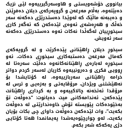
بیانووی خۆشەویستی و هاوسەرگیرییەوە لێی نزیک
دەبێتەوە، بەڵام مەرغەن و گروپەرکەی دیلان دەفڕێنن
و دەیبەنە ماڵێک کە لەوێدا دەستدرێژی دەکەنە سەر
خەڵک و هەڕەشەی ئەوەی لێدەکەن کە ئەگەر کاری
سیخوڕییان لەگەڵدا نەکات ئەوە دەستدرێژی دەکەنە
سەر ئەویش.
سیخوڕ دیلان ڕاهێنانی پێدەکرێت و لە گروپەکەی
کەمال مەرغەن دەستبەکاری سیخوڕی دەکات، ئەو
سیخوڕە لەبارەی ڕاهێنانەکانەوە دەڵێت سەرەتا لە
ڕوویی فکری و دەرونییەوە کاریان لەسەر کردم دواتر
خرامە ڕاهێنانی سەربازییەوە، لە کۆتایشدا بۆ
نەهێشتنی ویژدان، مرۆڤایەتی و بەزەیی و ترس لە
مرۆڤدا ئەتخەنە چالاکییەوە و بە کرداری ڕاهێنانت
پێدەکەن، ئەندامەکانی میت دەیانوت: “دەوڵەت تۆ
بەخێودەکات پێویستە تۆش خاوەندارێتی لە دەوڵەت
بکەیت”، وات لێدەکەن دەوڵەت داوای چی بکات بۆیان
بکەیت، لەو چوارچێوەیەشدا پەیمانمدا هەتا کۆتایی
دژی پەکەکە شەڕ بکەم.