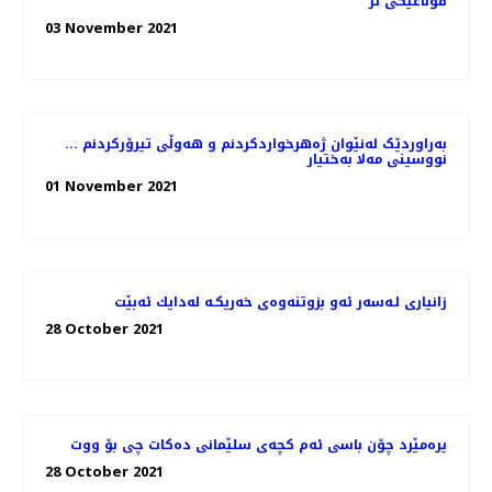
قۆناغێكی تر
03 November 2021
بەراوردێک لەنێوان ژەهرخواردکردنم و هەوڵی تیرۆرکردنم ...
نووسینی مەلا بەختیار
01 November 2021
زانیاری لـەسەر ئەو بزوتنەوەی خەریكـە لەدایك ئەبێت
28 October 2021
یرەمێرد چۆن باسی ئەم كچەی سلێمانی دەكات چی بۆ ووت
28 October 2021