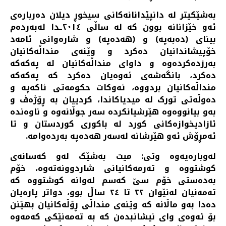
بەشێکیتر لە دانپێدانانەکانی سیخوڕ دیلان دەربارەی
ئەو خێزانانە بوون کە لە ساڵی ٢٠١٤ـدا لەبەردەم
بینای (دەبەپە) و (هەدەپە) و شارەوانی ئامەد
خۆپیشاندانیان دەکرد و وێنەی منداڵەکانیان
بەرزدەکردەوە و داوای منداڵەکانیان لە پەکەکە
دەکرد، بانگەشەی ئەوەیان دەکرد کە پەکەکە
منداڵەکانیان بردووە، ئەوکات حکومەتی ئاکەپە و
دەوڵەتی تورک لە میدیاکاندا، کردییان بە ڕۆژەڤ و
بەو بیانووەوە هێرشیانکردە سەر جوڵانەوە و ناوەندە
ئازادیخوازەکانی کورد لە باکوری کوردستان و تا
ئەمڕۆش ئەو هێرشانە لەسەر هەدەپە بەردەوامە.
لەوبارەیەوە وتی: میت بەشێک لەو کەسانەی
کوشتووە و تەرمەکانیانی شاردوونەتەوە، خۆم
بەدەستی خۆم سێ کەسم لەوانە کوشتووە کە
تەمەنیان لەنێوان ٢٢ تا ٢٤ ساڵ بوو، دواتر پارەیان
دەدا بەو ماڵانە کە وێنەی منداڵی ڕۆڵەکانیان بهێنن
بۆ ئەوەی وای نیشانبدەن کە بە تەمەنێکی کەمەوە