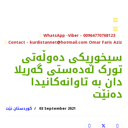
≡
≡
rch
WhatsApp -Viber - 00964770768123
Contact - kurdistannet@hotmail.com Omar Faris Aziz
سیخوڕیکی دەوڵەتی
تورک لەدەستی گەریلا
دان بە تاوانەکانیدا
دەنێت
03 September 2021
کوردستان نێت