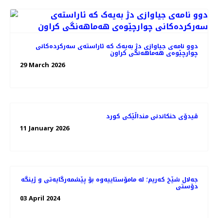
دوو نامەی جیاوازی دژ بەیەک کە ئاراستەی سەرکردەکانی
چوارچێوەی هەماهەنگی کراون
29 March 2026
ڤیدۆی خنکاندنی منداڵێکی کورد
11 January 2026
جەلال شێخ کەریم؛ لە مامۆستاییەوە بۆ پێشمەرگایەتی و ژینگە
دۆستی
03 April 2024