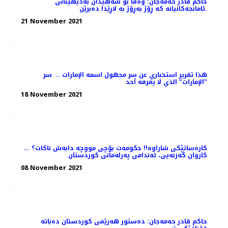
حاکم قادر حەمەجان: وەفا بۆ شەهیدان بەدیهێنانی
ئامانجەکانیانە کە ڕۆژ بەڕۆژ بە لاڕێدا دەبرێن.
21 November 2021
هذا تقرير استخباري عن سر مجهول اسمه الإمارات .. ‏ سر
"الإمارات" الذي لا يعرفه أحد
18 November 2021
کارەساتێکی شاراوە!! حکومەت بۆچی مووچە دابەش ناکات؟ ...
كاروان گه‌زنه‌یی، ئه‌ندامی په‌رله‌مانی كوردستان
08 November 2021
حاكم قادر حه‌مه‌جان: دەستور ھەرێمی كوردستان دەباتە