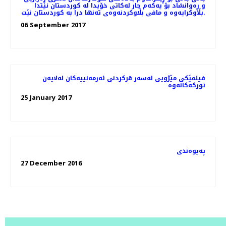
و ڕەوانشاد بۆ یەکەم جار لەکاتی خۆیدا لە کوردستان نێتدا
بڵاوکرایەوە و مافی بڵاوکردنەوەی تەنها درا بە کوردستان نێت.
06 September 2017
فیلمێکی مێژویی لەسەر قرکردنی ئەرمەنییەکان لەلایەن
تورکەکانەوە
25 January 2017
پەیوەندی
27 December 2016