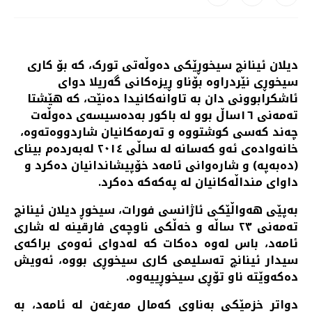
دیلان ئینانچ سیخوڕێکی دەوڵەتی تورک، کە بۆ کاری
سیخوڕی نێردراوە بۆناو ڕیزەکانی گەریلا دوای
ئاشکرابوونی دان بە تاوانەکانیدا دەنێت، کە هێشتا
تەمەنی ١٦ساڵ بوو لە باکور بەدەسیسەی دەوڵەت
چەند کەسی کوشتووە و تەرمەکانیان شاردووەتەوە،
خانەوادەی ئەو کەسانە لە ساڵی ٢٠١٤ لەبەردەم بینای
(دەبەپە) و شارەوانی ئامەد خۆپیشاندانیان دەکرد و
داوای منداڵەکانیان لە پەکەکە دەکرد.
بەپێی هەواڵێکی ئاژانسی فورات، سیخوڕ دیلان ئینانچ
تەمەنی ٢٣ ساڵە و خەڵکی ناوچەی فارقینە لە شاری
ئامەد، باس لەوە دەکات کە لەدوای ئەوەی براکەی
سیدار ئینانچ تەسلیمی کاری سیخوڕی بووە، ئەویش
دەکەوێتە ناو تۆڕی سیخوڕییەوە.
دواتر خزمێکی بەناوی کەمال مەرغەن لە ئامەد، بە