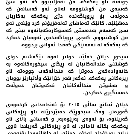
چونەتە ناو پەکەکە، من نەمزانیبوو کە ئەو سێ
کەسەی من کوشتوومە لەناو ئەو کەسانەن کە
دەوڵەت بۆ پڕوپاگەندە دژی پەکەکە بەکاریان
دەهێنێت، کاتێک تەماشای تەلەفزیۆنم کرد وێنەی ئەو
سێ کەسەم بەدەستی کەسوکارەکەیانەوە بینی کە
من کوشتبووم، کەچی پڕوپاگەندەی ئەوەیان دەکرد
کە پەکەکە لە تەمەنێکی کەمدا ئەوانی بردووە.
سیخوڕ دیلان دەڵێت دواتر لەوە تێگەشتم دوای
کوشتنی منداڵەکانیان لە ڕیگای سیخورەکانەوە بە
خانەوادەکەی دەوترا کە منداڵەکەت چووەتە ناو
ڕیزەکانی پەکەکە، ئەگەر هەر خێزانێک وڵاتپارێز بووبان
و بەشوێن منداڵەکانیان نەکەوتبان دەوڵەت
دەستگیری دەکردن.
دیلان ئینانچ ساڵی ٢٠١٥ بۆ ئەنجامدانی کردەوەی
گەورەتر، وەک سیخوڕێک دەنێردرێتە ناو ڕیزەکانی
گەریلاوە، بۆ ئەوەی بەڕێوەبەر و کەسانی باڵای ناو
پەکەکە بکاتە ئامانج، لە ناو ڕیزەکانی گەریلادا ناوی
زیلان بەرخۆدان لەخۆی دەنێت، لە داهاتوودا بۆئەوەی