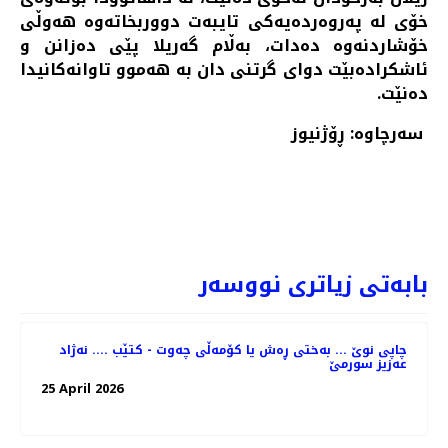
خۆی لە پەروەردەیەکی تایبەت دووربخاتەوە هەوڵی
خۆشاردنەوە دەدات، بەڵام گەریلا پێی دەزانن و
ئاشکرادەبێت دوای گرتنی دان بە هەموو تاوانەکانیدا
دەنێت.
سەرچاوە: ڕۆژنیوز
عەرەب بەوەزیرو بریکاری وەزیر خانەنشینن لە ھەرێم
PREV
NEXT
بابەتی زیاتری نووسەر
چاپی نوێ ... بەختی ڕەش یا کۆمەڵی چەوت - کتێب .... نەژاد
عەزیز سورمێ
25 April 2026