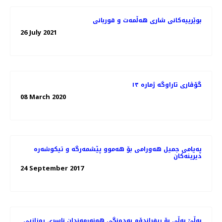
بوێرییەکانی شاری هەڵمەت و قوربانی
26 July 2021
گۆڤاری تاراوگە ژمارە ١٣
08 March 2020
پەیامی جمیل هەورامی بۆ هەموو پێشمەرگە و تیكوشەرە
دیرینەكان
24 September 2017
بەڵێ بەڵی بۆ ڕیفراندۆم بەدەنگی هونەرمەندان ناسری رەزازیی